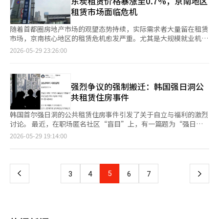
东炭租赁价格暴涨至0.7%，京南地区
计，今年1月至4月，首尔的住房许可数量为12760套，比去年减少
产、减少利息负担和提供稳定的就业机会。”※ 本报道经人工智
的公寓价格在5900万至7200万韩元之间，而84㎡的公寓价格从
社长职位已空缺数月，内部也出现了长时间空缺的异常情况。 社
了24.0%，开工数量为7023套，减少了16.0%。仅就首尔公寓而
租赁市场面临危机
能（AI）系统翻译与编辑。
6000万韩元的低端上涨至最近的8000万韩元左右。114.85㎡的公
长任命的延迟引发了对改革方案发布时机的担忧。国土部原计划在
言，许可数量下降了32.6%，开工数量下降了33.4%。在压制房价
寓最高交易价也达到了8470万韩元。 市场分析认为，SK北汉山城
3月制定LH改革方案，但随后将发布时点调整至上半年。如果部门
的同时，新建住房的减少并没有解决问题，而是将问题推迟到了2
随着首都圈房地产市场的观望态势持续，实际需求者大量留在租赁
市相对避开了去年实施的贷款限制。由于84㎡的价格在6000万至
间的协商和候选人审核程序延长，改革方案的发布和社长任命可能
至3年后。提高持有税并不会使减少的开工再次增加。 地方则面临
市场，京南核心地区的租赁危机愈发严重。尤其是大规模就业机会
8000万韩元之间，首次购房者能够利用政策贷款进行购买。 当地
会在地方选举后才会正式展开。 不过，国土部表示，上半年内发
相反的问题。尽管非首都圈的开工数量在增加，但4月的未售房源
和新交通网络的集中发展使得华城东炭、成南、光明等地的租赁房
2026-05-29 23:26:00
一家房地产中介的工作人员表示：“最近咨询最多的年龄层是
布的方针没有改变。国土部相关人士表示：“上半年内的发布计划
却增加到47881套，比上月增加了2.6%。釜山、大田、蔚山均有
源短缺，周租金上涨率接近0.7%，显示出过热的迹象。 根据KB房
1980年代末到1990年代初出生的人，他们在首次购房后计划居住5
没有变化”，并强调“下半年推迟的可能性尚未得到证实”。 改
所增加。被列为恶性未售房源的竣工后未售房源在全国达到29504
地产在5月第四周发布的周度住房市场动态，首都圈的租赁价格较
至8年，积累资产后再转向吉音新城或王十里等附近的新建小
革的核心是LH的组织分拆。目前，正在积极考虑将承担公共开发
套。尽管首尔的供应先行指标在下降，但地方却在升温，地方即使
上周上涨0.15%，保持了稳健的上升趋势。然而，细分地区来看，
区。” 实际需求者认为该小区的优势在于学区和交通。小区内有
商角色的开发组织与负责租赁和储备功能的管理组织分开。LH改
建造也无法出售。一方需要压制，另一方需要复苏。压制江南的税
京南重点区域的上涨幅度远超平均水平。 涨幅最大的是华城市东
强烈争议的强制搬迁：韩国强日洞公
三角山小学和三角山中学，还有两所幼儿园和十多家托儿所。尤其
革委员会内外也提到将LH与土地住房银行、住房管理公团分为三
收并不能解决釜山和蔚山的空置房问题。 租赁市场转向月租。1月
炭区（东炭新城中心）。华城东炭的周租金上涨率较上周上涨了
共租赁住房事件
是三角山中学在强北区内学业成绩优异，受到家长们的高度评价。
部分的方案。 LH内部认为，负责租赁和储备的管理组织由于难以
至4月累计月租交易比例为68.5%，比去年增加了8.1个百分点。若
0.69%，创下首都圈的最高纪录。附近的成南市中原区也以0.55%
交通条件也相对良好。小区附近的乌伊新设线索泉站可供使用，但
实现自我盈利，因此以政府财政运作的公团形式更为现实。一位
压迫非居住持有者，可能会导致租赁房源减少，而这种负担可能转
的高涨幅紧随其后，而近期因大规模整治项目迁入需求和区域交通
韩国首尔强日洞的公共租赁住房事件引发了关于自立与福利的激烈
由于列车仅有两节车厢，通勤高峰时段的拥挤程度较高。不过，可
LH相关人士表示：“仅负责租赁业务和管理、储备功能的组织难
嫁到月租和押金上。如果针对多套房者的政策最终反映到租户的月
网络改善而上涨的光明市也以0.42%的涨幅创下高点。此外，安养
讨论。 最近，在职场匿名社区“盲目”上，有一篇题为“强日洞
以换乘4号线的成信女大入口站和6号线的博文站，前往光化门约需
以实现自我盈利”，并指出“实际上可能会成为依赖预算支持的公
租账单上，那就不是能力，而是失败。 李在明政府的能力不仅仅
东区（0.32%）、水原永通区（0.30%）等地也表现出强劲的上涨
事件是一次巨大的社会实验”的帖子引起了广泛关注。 该帖的作
页
2026-05-29 19:14:00
30分钟，前往江南站约需50分钟。非走廊式的楼梯结构和相对宽
团结构”。 分拆带来的后续任务也不容小觑。新组织的人员补充
在于持有税 实际上，填补市场的能力更令人担忧。李在明政府的
势头，京南居住带整体推动了首都圈租赁价格的上涨。 这些数据
者A表示：“提供近乎免费的居住条件长达20年，究竟是能否成为
敞的停车空间也是实际居住者偏好的因素。 租赁市场也在升温。
和成本增加是不可避免的，负责租赁和储备功能的管理组织的财政
公共住房构想仍处于构思与制度设计之间。虽然从基本住房开始，
在国土交通部的实际交易公开系统中得到了反映。华城东炭的代表
自立的基础，还是让人们适应并完全依赖于此，实际上是在进行一
一
根据Ashi的数据，去年6月84㎡的公寓以1000万韩元的押金和145
自给自足问题也亟待解决。直接投入政府财政的方案并不容易，且
许多名称被提及，但如何筹集资金以及用什么法律和项目结构来支
性小区“东炭站乐天城”102㎡的租赁房源（新房）在本月19日的
场实验。”他进一步指出：“结论是，尽管提供了20年的低租金，
万韩元的月租成交，而本月同样面积的公寓以1000万韩元的押金
住房城市基金的闲置资金也从2021年的49万亿韩元减少至目前的
持仍不明确。执行主体也尚未确定。总统一再强调“由LH直接供
租赁保证金实际交易价格突破了9亿8000万韩元，创下新高。保证
居民们依然未能实现自立。” 他还提到：“反而，他们希望继续
和200万韩元的月租，或以3900万韩元的押金和60万韩元的月租成
上
5
下
3
4
6
7
14万亿韩元。 改革延迟的影响在供应现场也有所显现。根据国土
应”，但实际上负责这项工作的LH在选举前夕仍然空缺。 在此期
金较年初上涨了近1亿韩元。“东炭湖宫”最近也以6200万韩元的
租住，无法摆脱公共租赁的束缚，似乎已经习惯于用他人的力量
交。 当地中介的工作人员表示：“几乎没有租赁房源可供选
部和LH的数据显示，今年1月至4月，首都圈的租赁住房约定业绩
间，LH能立即做的只是收购现有住房和地方未售房源的租赁。可
保证金签订了合同，打破了之前的最高价。 租金暴涨并非仅限于
（税收）来解决居住问题。” 这篇文章迅速传播，正值强日洞地
择。”他补充道：“由于房源不足，小区内部坡度较大的楼栋的需
一
为3217套，仅占年度目标的10.4%。其中，新建租赁约定2678
是，租赁购买只是搬动现有房屋的方式，而不是新建房屋的方式。
东炭。成南市盆塘区的“板桥阿尔法里昂1单元”以17500万韩元
区长期公共租赁住房居民面临续约和搬迁问题的争议之际。一些居
求也比以前多。”他还提到：“最近59㎡的公寓成交价已达到
套，旧房租赁539套。 政府提出到2027年在首都圈供应9万套租赁
蓝图仍在绘制中，而将蓝图变为现实的手段也尚未到位。即使迟迟
的保证金签订了租赁合同，比之前的最高价上涨了5000万韩元。
民呼吁：“我们在这里生活了超过20年，建立了社区，突然被迫搬
8000万韩元。” 专家分析认为，首尔外围地区的租赁供应不足与
住房的目标。虽然租赁约定通常集中在年底，但目前与目标之间的
页
得到补充，也难以立即弥补空白的时间。方向已经喊出，但真正的
白贤洞的一家中介公司表示：“租客们反映，几个月内租赁保证金
离。”同时，网络上也出现了批评声音，认为“公共租赁住房实际