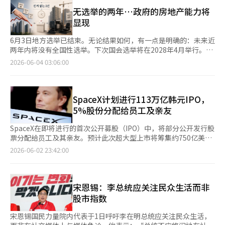
这个以房地产暴利为基础的国家。”虽然他没有直接提到房产税，
区（0.47%）、城北区（0.43%）和诺原区（0.41%）。在京畿
中成为值得信赖的合作伙伴。” 此外，HD建设机械在5月与乌克
但在官员和业内人士看来，地方选举后关于房产税改革的讨论可能
无选举的两年…政府的房地产能力将
道，华城动坦区（0.37%）、光明市（0.34%）和哈南市
兰尼古拉耶夫州政府签署了《乌克兰重建项目合作备忘录》。随后
会加快。李总统在上个月的国务会议上也检查了有关首尔房价上涨
显现
（0.32%）的上涨趋势明显。 我们银行房地产研究院的南赫宇表
又在挪威与北欧最大的建筑设备租赁公司“租赁集团”签署了价值
的相关部门的应对情况。 市场指标也支持政府可能采取进一步措
示：“随着半导体产业形势改善的预期增强，京南地区的后方居住
200亿韩元的翻斗卡车（ADT）供应合同，进一步扩大了全球市场
施。根据韩国房地产院4月份的住宅价格动态调查，首尔公寓的成
6月3日地方选举已结束。无论结果如何，有一点是明确的：未来近
区房价出现强劲上涨，尤其是交通网络完善、居住条件优越的动坦
的影响力。※ 本报道经人工智能（AI）系统翻译与编辑。
交价格上涨率从3月份的0.34%扩大至4月份的0.55%。同一时期，
两年内将没有全国性选举。下次国会选举将在2028年4月举行。至
公寓市场引领了上涨。” 他进一步指出：“首尔东北地区的租赁
首尔公寓的租赁价格上涨了0.82%，月租价格上涨了0.74%，均超
少，房地产政策不再可以隐藏在选举日程之后。 条件已经具备。
2026-06-04 03:06:00
市场相比其他区域房源短缺，租金上涨幅度相对较大，租金负担加
过了成交价格的上涨率。 目前，政府和执政党内部正在讨论加强
执政党民主党在国会拥有166个席位，单独过半。处理一般法案的
重使得部分无房租客转向购房市场。”※ 本报道经人工智能（AI）
非居住一户住宅的长期持有特别扣除的实际居住要求，以及扩大多
数量条件对执政党并不不利。总统的支持率在上任一年之际保持在
系统翻译与编辑。
户住宅的房产税负担等问题。改革方式主要有两种：通过国会立法
60%左右。因此，现在的问题不是“能否做到”，而是“做什么，
调整综合房地产税率或修改长期持有特别扣除的条件，或者在不进
如何做”。在没有遮掩的情况下显露出来的，才是政府真正的房地
SpaceX计划进行113万亿韩元IPO，
行单独立法的情况下，通过修订实施细则调整综合房地产税的公平
产能力。 上任第一年是方向转变的时期 如果用一句话来概括李在
5%股份分配给员工及亲友
市场价比例。目前，综合房地产税的公平市场价比例为60%，政府
明政府的第一年，那就是“方向转变”。首先是宣布要结束通过房
可以通过修订实施细则将其提高至最高100%。 然而，分析认为，
地产赚钱的结构，随后政策随之而来。 第一张牌不是税收，而是
SpaceX在即将进行的首次公开募股（IPO）中，将部分公开发行股
今年的房产税改革难以立即反映出来。考虑到实施细则的修订程序
贷款。将首都圈和限制区域的住房抵押贷款上限锁定在6000万韩
票分配给员工及其亲友。预计此次超大型上市将筹集约750亿美元
和征税时间表，短期内调整税负的时间非常紧迫。今年首尔共同住
元，并全面禁止多套房者的住房抵押贷款。9月7日的供应扩大方案
（约113万亿韩元），同时也披露了与Anthropic签署的大规模人
2026-06-02 23:42:00
宅的公示价格已经大幅上涨，因此即使保持公平市场价比例不变，
出台，随后将整个首尔及部分京畿道地区划为限制区域和土地交易
工智能（AI）计算租赁合同可能提前终止的消息。 根据当地时间6
税基本身也会增加，房产税负担自然会加重。 因此，市场预计今
许可区域。阻止了多套房者在首都圈限制区域的贷款到期延长，并
月1日的CNBC报道，SpaceX在当天提交的修订证券注册声明中表
年将集中于长期持有特别扣除的改革等制度设计，而公平市场价比
于5月9日结束了对多套房者的资本利得税减免。总统在此期间出售
示，IPO销售股票的最大5%将分配给直接股票计划。该计划为公
例的调整可能会在明年之后逐步推进。执政联盟内部已经提出了关
了自己的住宅，并指示政策审批线排除非居住高价住房的持有者，
司指定的员工、客户、合作伙伴及亲友提供购买公开发行股票的机
宋恩锡：李总统应关注民众生活而非
于公平市场价比例改革的税法修正案，为中长期立法讨论奠定了基
上个月的国务会议上还直接询问是否正在制定应对房价再次上涨的
会。分配对象为“特定员工及相关人员”，参与者由管理层自行决
股市指数
础。 由于税制改革的轮廓尚不明朗，市场的观望情绪加重。根据
对策。方向从一开始就很明确。 实际上，最强的武器被留到了最
定。这些购买的股票在上市后也可以立即出售。 在一般的IPO中，
大法院登记信息广场的数据，截至当天，5月份全国房地产登记申
后。综合房地产税、公平市场价值比率和长期持有特别扣除均保持
公开发行的初始股票通常主要分配给大型机构投资者。而直接股票
宋恩锡国民力量院内代表于1日呼吁李在明总统应关注民众生活，
请数量较上月减少了约20%。在土地交易许可区域，日均许可申请
不变。原因在于4月的情况暴露出来。当关于调整长期持有特别扣
计划则是将部分股票分配给公司相关人员或客户等。CNBC指出，