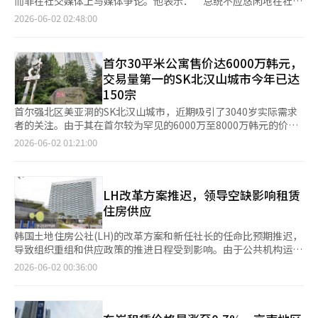
而非在社交媒体上与媒体争论。他表示：“总统不应悠闲地在社交
数量也从征收增值税的宽限期结束前的700件，减少到恢复征收后
除的讨论开始时，执政党迅速划清了界限，认为这会对地方选举造
Airbnb、Uber和Rivian等公司在上市过程中也采用了类似的制
媒体上与媒体争吵，而应认真关注民生经济政策。”宋院内代表在
2026-06-02 02:48:00
约200件。税制的不确定性与增值税的恢复交织在一起，使得买卖
成负担。持有税和资本利得税对市场是强烈信号，但对选举来说却
度。 此次IPO的筹资规模极为罕见。CNBC预计，SpaceX此次上市
其Facebook上写道：“李总统今天再次通过社交媒体回应了对半
双方都难以轻易行动。 问题在于，仅靠税制加强难以压制上涨压
是负担。虽然使用了压制市场的手段，但触动选民心态的手段却被
将筹集约750亿美元（约113万亿韩元）。在今年初，埃隆·马斯
导体产业集中现象及其他产业不景气的媒体报道。”此前，李总统
力。在市场普遍认为供应短缺将持续数年的情况下，房产税负担的
推迟。选举成为了加强持有税的制动器。 选举结束后，持有税是
克在将AI初创公司xAI与SpaceX合并时，所提及的企业价值为1.25
在社交媒体上分享了一份证券公司研究员的报告，内容提到“除去
增加是否会直接导致房源释放仍然不确定。相反，如果非居住一户
首尔30平米公寓售价达6000万韩元，
最迫近的手段 制动器已经解除。总统在过去一年中划定的界限
万亿美元（约1890万亿韩元）。根据CNBC的数据，在美国股市
半导体，KOSPI实际上仅在4100至4200点之间”，并声称：“没
住宅的业主为了避免税负而转为实际居住，可能会导致租赁市场的
是“保留实际居住，压制非居住”，而这个界限现在可以通过税率
交易量第一的SK北汉山城市今年已达
中，上市首日企业价值超过1000亿美元（约151万亿韩元）的科技
有人会说‘除去足球技能，孙兴慜也是普通人’。”他还指
不安加剧，租赁房源减少。 实际上，自增值税恢复后，首尔公寓
和评估价来实现。 杠杆就在触手可及之处。综合房地产税征收的
150宗
公司仅有Facebook和阿里巴巴。 上市的时间表也在逐步接近。
出：“半导体是我们产业的核心之一，为什么在计算综合股指时要
的房源迅速减少。根据房地产平台阿实的数据，自增值税恢复后的
核心公平市场价值比率目前为60%，将其提高到80%不需要国
SpaceX可能在本周内举行投资说明会，纳斯达克上市最早可能在
排除半导体，我无法理解。”宋院内代表表示：“在安全设施的军
首尔强北区美亚洞的SK北汉山城市，近期吸引了3040岁实际需求
一周内，首尔公寓的房源减少了近7000套，降至63000套。预计从
会，只需修改总统令即可。虽然调整综合房地产税率和长期持有特
12日进行。高盛和摩根士丹利将作为主要承销商参与，直接股票计
工厂爆炸导致伤亡的情况下，真是悠闲的总统。”他指出，虽然半
者的关注。由于其在首尔较为罕见的6000万至8000万韩元的价
6月到7月，房源减少的速度可能会加快。 虽然税制加强可能会抑
别扣除需要法律修订，但在单独过半的情况下，数量障碍并不大。
划的运营由摩根士丹利负责。 修订声明中还增加了与Anthropic的
导体是核心产业，但排除半导体的产业竞争力下降、市场两极化和
格、优质的学区以及交通便利的优势，成为首次购房者的热门选
制购房者的心理，但交易量的减少并不一定会直接导致价格稳定。
2026-06-02 01:21:00
市场也为此提供了理由。自5月9日结束对资本利得税的减免后，首
AI计算租赁合同内容。SpaceX在美国田纳西州大孟菲斯的
经济不平衡显然是令人担忧的部分。他强调：“总统应关注的不是
择。 在5月26日，从首尔强北区美亚洞的乌伊新设线索泉站2号出
有些交易在房源减少的情况下以新高成交，可能会再次推高市场的
尔房价仍未停止上涨。这并不是因为需求突然爆发，而是因为房源
Colossus和Colossus II设施中，向Anthropic租赁约325,000个
股指数字，而是民众的生活。”他批评道：“目前民众正在遭受高
口步行约5分钟，SK北汉山城市便映入眼帘。这个沿北汉山脚下建
预期价格。在租赁和月租价格同时上涨的情况下，实际需求者的购
减少和挂牌价格坚挺的影响更大。房源减少，挂牌价格上涨的“物
NVIDIA GPU（图形处理单元）所对应的计算能力。 根据合同，
物价、高汇率和高利率的三重困境，而政府却以‘成功的代价’来
设的超大型公寓小区，共有54栋楼，超过5000户，内部道路宽
房转变压力也难以轻易消失。 李恩亨 韩国建设政策研究院研究员
量干涸”局面依然存在。这是压制的手段未能控制市场的信号，也
Anthropic在经过2个月的准备期后，将在2029年5月之前每月向
无视民众的痛苦。”他还提到：“随着地方选举后预计的税务炸
阔，呈现出一个小型新城的景象。 小区入口的坡度不小，越往内
LH改革方案推迟，领导空缺影响租赁
表示：“尽管交易量减少，但基于中间交易价格，下半年仍有可能
是更强手段出现的理由。 但在这里还需要更进一步。改变方向需
SpaceX支付12.5亿美元（约190亿韩元）。然而，该合同在初始的
弹、租金炸弹和利息炸弹，民众的不安加剧。”他指出：“现在民
部走坡度越陡，但即使是最里面的楼栋，步行到索泉站也只需约7
保持上涨趋势。”他指出：“考虑到供应条件以及物价、油价、汇
住房供应
要意志，但让市场承受住则需要能力。提高税收是否会导致房源增
3个月后，双方可以提前90天通知终止。这意味着SpaceX可能在6
众更担心的是下个月的税单、租赁合同到期和贷款利息的支付，而
分钟。平日的下午，小区内随处可见放学的学生。小区内的商铺和
率等宏观环境，仅仅通过调整税制在短期内改变房价上涨趋势是有
加，非居住持有者的成本如何转嫁到租金上，这些都需要计算。提
个月左右后失去这一被视为长期AI收入的合同，这一新情况被披露
不是股市的上涨。”他表示：“股市上涨也并非值得高兴的情
游乐场周围，居民们的活动频繁，展现出生活型大社区特有的活
限的。”※ 本报道经人工智能（AI）系统翻译与编辑。
韩国土地住房公社(LH)的改革方案和新任社长的任命比预期推迟，
高持有税并不是能力，而是要精确区分实际居住的单套住房者和非
出来。 同日，Anthropic也向美国证券交易委员会（SEC）提交了
况。”他担忧：“最近信用贷款在一个月内激增超过2.6万亿韩
力。 SK北汉山城市于2004年入住，尽管已超过20年，但在近期的
导致组织重组和供应政策的推进日程受到影响。由于公共机构运营
居住的多套住房者，并设计出防止副作用的机制才是能力。压制的
IPO预审文件。随着SpaceX和Anthropic同时进行上市程序，AI基
元，透支账户余额也在五年内大幅增加。这意味着借钱进入股市的
首尔公寓市场中仍被认为是最热门的小区之一。根据房地产平台
委员会(公运会)未能审议新任社长候选人，且分拆方向面临诸多挑
手段在第一年已经充分展现，问题在于之后。 持有税是压制政
2026-06-02 00:36:00
础设施投资和大型计算合同的可持续性也将成为公开市场评估的对
所谓‘债务投资’急剧增加。”他补充道：“如果股市动荡，普通
Ashi的数据，从今年1月至5月，SK北汉山城市的交易量为154宗，
战，改革动力受到质疑。作为政府稳定租赁市场的核心手段，租赁
策，而不是填补政策 真正的考验在于持有税无法触及的地方。税
象。※ 本报道经人工智能（AI）系统翻译与编辑。
民众和家庭将面临巨大的经济风险。”他强调：“李总统不应将股
成为首尔交易量最多的公寓。根据国土交通部的实际交易价格公开
住房的供应业绩仅达到今年目标的10%，使得缺乏控制中心的担忧
收可以抑制需求，但无法复苏停滞的供应。 特别是在市场不安的
指上涨视为政治成就，而应直面民生经济的警告。与其炫耀股市上
系统，1月有23宗，2月32宗，3月32宗，4月31宗，交易持续稳
加剧。 根据国土交通部和LH的消息，原定于上月29日召开的公运
震中首尔，供应的先行指标已经开始下滑。根据国土交通部的统
涨，更应优先考虑物价稳定、减轻税负、降低租金负担、稳定房地
定。 价格也在快速上涨。根据国土部的数据，今年交易的59.98㎡
会未能审议LH新任社长候选人。自去年底重新公开招聘以来，LH