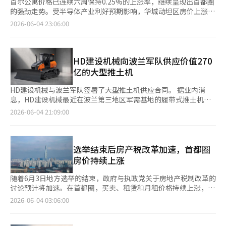
首尔公寓价格已连续六周保持0.25%的上涨率，继续呈现出首都圈
的强劲走势。受半导体产业利好预期影响，华城动坦区房价上涨
0.60%，创下全国最高涨幅，而地方市场则保持平稳。 根据韩国房
2026-06-04 23:06:00
地产院于4日发布的《6月第一周（截至6月1日）全国公寓价格动
态》，全国公寓成交价格较上周上涨0.07%。首都圈上涨0.14%，
首尔上涨0.25%，而地方则保持在0.00%的平稳状态。 尽管首尔的
购房观望情绪依然存在，但新建和大型社区、交通便利的地区仍然
HD建设机械向波兰军队供应价值270
有交易发生，保持了上涨趋势。在首尔北部，东大门区
亿的大型推土机
（0.37%）、城东区（0.35%）、江北区（0.35%）和城北区
（0.34%）引领了上涨。在首尔南部，江西区和永登浦区分别上涨
HD建设机械与波兰军队签署了大型推土机供应合同。 据业内消
0.31%，松坡区（0.28%）、九老区（0.27%）和铜雀区
息，HD建设机械最近在波兰第三地区军需基地的履带式推土机采
（0.25%）也有所上涨。 在京畿道，华城动坦区以0.60%的涨幅引
购项目中被确定为最终供应商。这是欧洲国家军方采购项目中首次
2026-06-04 21:09:00
领市场。光明市（0.43%）和城南市修正区（0.42%）也在主要居
获得约270亿韩元的大规模订单。供应的产品为50台15吨级迪维龙
住区保持上涨趋势。相反，果川市（-0.19%）和伊川市
（DEVELON）推土机。根据选项，未来的供应量可能会扩大。
（-0.16%）则在大型社区和旧居住区表现出疲软。 仁川上涨
HD建设机械相关人士表示：“此次合同的签署不仅是我们在欧洲
0.02%。延寿区（0.06%）和东区、未出区（各0.04%）有所上
市场推出推土机产品两年后的成果，更是进入要求严格的军方采购
选举结束后房产税改革加速，首都圈
涨，而南洞区（-0.02%）和桂阳区（-0.01%）则表现疲软。 地方
项目的重要里程碑。” 为了此次订单，HD建设机械在量产设备的
房价持续上涨
市场的差异化现象明显。全北（0.07%）和全南（0.06%）有所上
基础上，严格满足客户的定制需求，包括车身高度调节、行驶速度
涨，但光州（-0.11%）、济州（-0.04%）、大邱和大田
提升和军用涂装等。尽管需在11月前完成全部产品的供应，但公司
随着6月3日地方选举的结束，政府与执政党关于房地产税制改革的
（各-0.03%）则出现下跌。因此，地方整体成交价格保持平稳。
提出了稳定的生产和供应体系，赢得了客户的信任。 HD建设机械
讨论预计将加速。在首都圈，买卖、租赁和月租价格持续上涨，显
租赁市场也延续了上涨趋势。全国公寓租金上涨0.11%，首都圈上
欧洲区域负责人林正宇表示：“此次合同满足了严格的军方采购条
示出“三重强势”的趋势没有减弱。此外，未来近两年内没有全国
2026-06-04 03:06:00
涨0.18%，首尔上涨0.29%。首尔的学区、交通便利和大型社区的
件，证明了我们在欧洲当地的产品性能、质量和供应能力。”他还
性选举，这也被认为是推动房产税改革的重要因素。 据行业消
租赁需求持续增加，涨幅较上周（0.26%）有所扩大。 在首尔，松
表示：“未来我们将增强产品竞争力，以适应各种作业环境和特殊
息，韩国总统李在明在6月1日通过社交媒体表示：“我们必须摆脱
坡区上涨0.50%，创下最高涨幅，其次是城东区（0.48%）、道峰
需求，力争在建筑设备、公共事业、军方供应和基础设施恢复市场