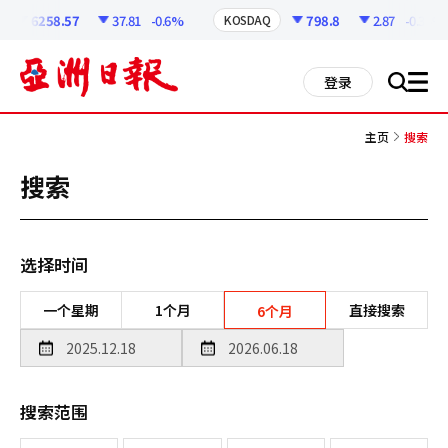
코
인
6258.57
37.81
-0.6%
798.8
2.87
-0.36%
KOSDAQ
정
보
all
登录
搜
men
索
主页
搜索
搜索
选择时间
一个星期
1个月
直接搜索
6个月
搜索范围