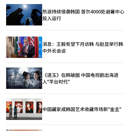
热浪持续侵袭韩国 首尔4000处避暑中心
投入运行
消息：王毅有望下月访韩 与赵显举行韩
中外长会谈
《逐玉》在韩破圈 中国电视剧出海进
入"平台时代"
中国藏家成韩国艺术收藏市场新"金主"