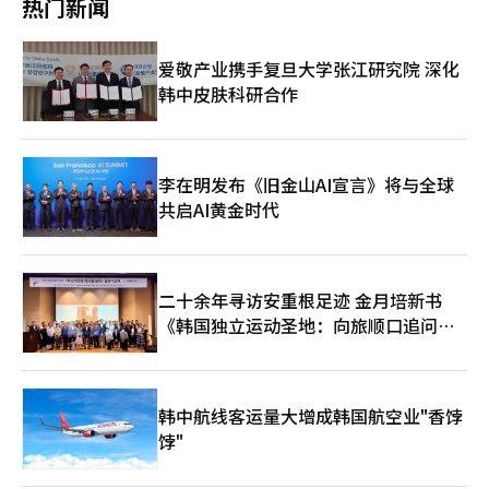
贷款限制相结合，使得需求转向相对价格负担较轻的地区。 我们
热门新闻
差距较大，因此需要提升供应速度的执行机制。 业界认为，社长
填补准备仍然不足。 是否提高持有税只是第一道考验。真正困难
上涨数千单位，导致他们放弃续租，面临被迫迁往外围的境地。”
上变成了终身居住的工具。” 网友们对此表示：“增加福利并不
的银行房地产研究院的南赫宇表示：“强北等外围地区的租赁供应
空缺和组织重组的不确定性越长，LH负责的租赁住房扩展、第三
的是之后的工作。恢复中断的开工，减少地方的空置房，留住被迫
京南地区租赁价格快速上涨的原因是多方面的。首先，首尔住房市
意味着人们会更加努力，而是让人们变得依赖。”还有人指
不足现象相对严重。”他指出：“如果汉江沿岸的主要地区受到投
期新城和公共土地开发等供应政策的执行力可能会减弱。 一位业
转向月租的租户。在没有选举的两年里，政府的房地产能力将通过
场的供应不足直接影响到了京畿道。截至今年4月，首尔公寓的入
出：“公共租赁住房应该是自立的垫脚石，而不应成为永久居住的
资需求的影响，那么外围地区则是由实际需求主导的市场。” 他
爱敬产业携手复旦大学张江研究院 深化
界人士表示：“在社长空缺长期化的情况下，同时推进分拆设计和
填补市场的手段而非压制市场的手段来检验。而填补市场的引擎，
驻量与去年相比已减半。感受到供应短缺的首尔租客们开始转向相
空间。”有人评论：“用税收支持，最终只是在加深依赖性。”也
还表示：“新婚夫妇或单身家庭在政策贷款适用的价格区间内，因
租赁住房扩展存在局限性”，并强调“为了防止供应失误，亟需协
韩中皮肤科研合作
尚未完全预热。
对居住条件优越、施工延误风险较小的京南生态新城或开发区，需
有人认为：“20年足够让人们做好准备。” 此次争论不仅仅是关
此需求持续流入。”并且，“短期内可能会出现缩小与首尔主要地
调改革方向并建立执行控制中心”。※ 本报道经人工智能（AI）系
求逐渐积累。同时，部分投资需求避开了管制区域，导致房源紧张
于租赁住房的问题，更是韩国社会居住两极化和福利政策方向的讨
区价格差距的‘对齐’现象。” 然而，现场也出现了过热的担
统翻译与编辑。
或价格上涨，进一步加剧了租赁市场的不稳定。 由于租客们难以
论。关于长期公共租赁住房是否应以“自立支持”为重点，还是应
忧。一家中介的工作人员表示：“与年初相比，几个月内价格上涨
筹集保证金，纷纷涌向月租市场，出现了“租赁向月租化”及月租
优先保障稳定的居住权，意见分歧仍在持续。 与此同时，首尔市
了1000万至2000万韩元的房源并不少。”他补充道：“目前，市
价格暴涨的现象，风险已达到警戒水平。尤其是京南半导体带（龙
和SH方面表示，关于强日洞公共租赁住房的合同和再安置问题，
李在明发布《旧金山AI宣言》将与全球
场上越来越多的需求者选择观察市场趋势，而不是盲目追逐买
仁器兴、水原永通、华城东炭）一带，大企业后勤员工的近距离居
正在根据法律标准和供应原则进行程序。然而，随着网络舆论的加
共启AI黄金时代
入。” 尽管北汉山脚下的陡坡和20多年的历史，SK北汉山城市仍
住需求强劲，月租需求迅速增加。 实际上，东炭附近的办公楼和
剧，关于公共租赁制度的角色和可持续性的社会讨论预计将持续一
然受到年轻实际需求者的青睐。由于寻找“在首尔可以贷款购买的
小型公寓的保证金为3000万韩元，月租在120万至150万韩元之间
段时间。
房子”的需求集中，该小区正成为强北外围公寓市场的新标杆。※
的房源占主流，且这些房源的等待名单也在不断增加。 东炭站的
本报道经人工智能（AI）系统翻译与编辑。
一家中介公司表示：“如果租金上涨率持续超过买卖价格上涨率数
二十余年寻访安重根足迹 金月培新书
月，租客们将面临‘不如买房’的购房压力，”并指出：“租赁市
场的不稳定可能在下半年连锁反应推高买卖价格。”※ 本报道经
《韩国独立运动圣地：向旅顺口追问历
人工智能（AI）系统翻译与编辑。
史》出版
韩中航线客运量大增成韩国航空业"香饽
饽"