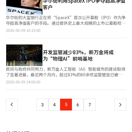
华尔街利用SpaceX IPO争夺超高净值
功并未转化为个人的希望。 在台湾出现的“乞丐超人”这一新词
开始显现，冲突加剧。 实际上，此次分配中名额增幅微薄的首都
雷米安元贝利等。目前管理的高档住宅设施数量超过100个。 SK英
客户
恰如其分地反映了这一现实。它指的是那些为了购买便利店即将过
圈主要大学对行政便利主义的控制表示强烈不满，认为其忽视了产
特利克斯计划通过此次合作，扩大其健康机器人产品“纳木X”及
期的折扣食品而在截止时间前迅速打开应用程序，飞奔而去的青
业生态的现实。一所首都圈私立大学的招生处长表示：“半导体、
AI基础解决方案和环保家电在住宅区的接触点。居民可以在大堂、
华尔街的大型银行正在将“SpaceX”首次公开募股（IPO）作为争
年。虽然像超人一样快速行动，但现实却是贫困。这一表达不仅仅
人工智能等高端新兴产业企业大多集中在首都圈，人才需求爆炸性
健身房、高尔夫练习场、咖啡厅等社区空间体验相关产品和服务。
夺超高净值客户的手段。通过提供史上最大规模的上市公募股权接
是流行语。 在AI半导体强国的光鲜国家品牌下，青年们的艰难生活
增长，但如果大学名额被限制，企业必然会面临长期的人才短
业内分析认为，高端住宅区的差异化竞争正在从早餐、礼宾等生活
触权，银行们旨在加强与现有客户的关系，并吸引新的富裕客户。
成为了社会的隐喻。整个国家看似富裕，但许多国民却在靠折扣便
2026-06-09 16:15:00
缺。”他还指出：“由于受到首都圈整治计划法的总量限制，学科
服务扩展到健康护理、空气质量管理、基于机器人便利服务等住宅
根据《纽约时报》（NYT）8日报道，摩根大通在上周于纽约曼哈
当和临期食品度日。 台湾的房价问题更加严重。台北的中位收入
新设的吸引力下降，高等教育投资本身面临萎缩的危机。” 相对
健康基础设施。 SK英特利克斯目前在江南、瑞草、半浦等约1万户
顿总部举办了一场由SpaceX首席执行官伊隆·马斯克亲自参与的
与房价比例在亚洲中处于非常高的水平。青年们在正常工资下几乎
而言，非首都圈大学则积极支持此次供应缩减措施，称这是为了防
规模的主要住宅区运营展示体验区。公司计划根据居民反馈，加快
IPO投资说明会。此次活动邀请了350名富裕投资者，其中包括美
无法购房。居住成本的上升导致结婚推迟，生育率下降。台湾的超
止地方消亡的最低“生存权分配”。在2027学年度的分配中，非
开发定制化的住宅设施服务。 SK英特利克斯相关人士表示：“我
国职业橄榄球（NFL）新英格兰爱国者队的老板罗伯特·克拉夫特
开发监管减少83%，新万金将成
低出生率并非单纯的价值观变化所致。 低工资、高房价、不稳定
首都圈的9所大学、19个学科共增员259人，分配比例高于首都
们将结合塔沃PMC的高端住宅运营基础设施与SK英特利克斯的AI
和家得宝共同创始人肯尼斯·兰戈等亿万富翁。 此次活动并不仅
的未来和过长的工作时间共同作用的结果。经济在增长，但社会却
为“物理AI”前哨基地
圈。一所地方重点国立大学的规划处长表示：“过去大幅增加首都
技术竞争力，为客户提供差异化的健康体验，并将高端住宅市场作
限于总部。马斯克的演讲通过直播向全美90个摩根大通分行的约
无法生育孩子，这样的增长难以称之为可持续。 更深层次的问题
圈大学的高端学科名额，导致地方大学的生存危机和优秀人才向首
为核心据点，力争成为AI健康平台企业。”※ 本报道经人工智能
3500名高净值客户进行了转播。银行为那些难以直接接触SpaceX
在于政策。台湾经济学家和海外分析师指出，台湾经济两极化的原
民间与政府共同努力，新万金人工智能（AI）智能城市的建设取得
都圈集中现象达到历史最严重水平。”他认为：“考虑到国家均衡
（AI）系统翻译与编辑。
公募股权的个人投资者提供了接触机会。 其他竞争银行也采取了
因之一是长期存在的低汇率和低利率结构。若台湾元的价值保持在
了显著进展，最近两个月内，超过83%的60余项监管壁垒已被打
发展的宏观大义，首都圈增员的制动是理所当然的，反而应当与地
类似的举措。美国银行（BOA）在4日为5000名客户举办了观看
低位，对出口大企业有很大帮助。出口价格竞争力提高，海外收入
破。剩余的约10项监管问题，包括农地征用和环境评估，计划在年
页
2026-06-09 14:06:00
方大学基础设施的全面财政投资相结合。” 在大学界，有人批评
SpaceX高管演讲的投资活动。摩根士丹利也计划在本周为高净值
的本地货币换算额也随之增加。 然而，同样的政策对普通国民却
内解决。 现代汽车集团经过深思熟虑，决定投资约9万亿韩元，将
政府在没有进行精确的人力需求实态调查和数据驱动的长期规划的
客户举办SpaceX管理层的说明会。 核心在于资产管理业务。华尔
呈现出不同的面貌。货币价值低则进口物价上涨，生活成本增加。
新万金发展为物理AI的核心，这表明了政府全力支持的决心。如果
一
情况下，过于注重政治分配，破坏了市场的可预测性。高等教育政
街的银行正致力于增加超高净值客户，以提升佣金收入。像
对出口企业而言，这如同补贴，但对消费者而言却如同隐形税。
民间与政府的合作战略取得成功，新万金有望成为连接板桥（平
策专家指出：“教育部为了确保高端人才培养的可持续性，必须超
SpaceX这样备受关注的大型IPO，成为银行为客户提供差异化接触
超低利率同样如此。低利率对企业投资有利，但若持续时间过长，
台）、龙仁（半导体）和蔚山（汽车·造船）的西南部新增长引
越首都圈与地方大学之间的消耗性阵营逻辑，提出合理放宽监管与
上
5
下
3
4
6
7
权的代表性产品。公募股权分配的可能性和参与高管说明会的机
会给房地产市场带来过多流动性。资金不仅流向生产性投资，还涌
擎。 政府高层官员在8日表示：“现代汽车在最后阶段解决了60余
地方重点大学高水平发展的根本制度性补充措施。”※ 本报道经
会，成为客户维系和新客户吸引的手段。 《纽约时报》指
向房地产、土地和金融资产，导致资产价格飙升。拥有资产的人变
项监管壁垒中的约50项重要问题。”他还提到：“剩余的问题涉及
人工智能（AI）系统翻译与编辑。
一
出：“银行通过向超高净值客户提供公募股权获取可能性、管理层
得更加富裕，而没有资产的青年和普通民众则愈加远离资产形成的
财产权和环境影响评估等，需要时间，‘新万金·全北大创新工作
接触权和独家说明会参与机会，实施差异化的营销策略。”资产管
机会。 这正是加剧台湾房地产两极化的重要背景。最终，货币政
组（以下简称新万金工作组）’的第四次会议将制定解决方案。”
页
理咨询公司Nexus Strategy的创始人蒂莫西·威尔希表示：“排
策与产业政策结合，形成了对出口大企业和资产拥有者有利，而对
第四次会议预计将在下个月中旬，韩成淑总理候选人确认程序结束