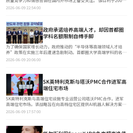
质量竞争力和情感营销在国内外市场上备受关注。 伽百利于2007
出口大幅增长，股市持续创下历史新高。 人均国内生产总值
年在宁阳建立生产基地，专注于中高端玩具娃娃品牌，生产兔子、
2026-06-09 22:54:00
（GDP）已超过4万美元，甚至被认为超过了韩国。从表面上看，
泰迪熊等数百种产品。 公司在原材料采购到生产的全过程中严格
台湾是AI时代的最大受益者。国家经济火热，企业利润增长，全球
遵循中国的玩具安全标准，并通过高档面料和手工制作的方式确保
投资者开始重新关注台湾。 然而，经济并非仅靠数字来完成。增
产品质量的差异化。 最近，伽百利借助中国儿童节的特殊时机推
长率高并不意味着所有国民都幸福，出口增加也不代表每个家庭的
出了多款新产品和促销活动，销售量大幅提升。 尤其是以“治愈
政府承诺培养高端人才，却因首都圈
生活都改善。台湾经济真正的问题就在于此。尽管国家经济迎来了
娃娃”、“倾听心声的朋友”等概念进行的在线营销，获得了年轻
学科名额限制自缚手脚
前所未有的繁荣，但大多数国民并未感受到这一成果。 TSMC已成
消费者的共鸣，受到了高度关注。 不仅儿童，成年人也将玩具娃
为全球顶尖企业，但台湾青年却表示无法买得起房子。股价上涨，
娃视为提供情感慰藉的“治愈单品”，需求持续增长。 目前，伽
为了确保国家增长动力，政府推动的“半导体等高端领域人才培
但工资并未大幅提高。人均GDP虽然提高，但普通劳动者的生活依
百利在北京、上海、广州等中国主要城市运营着300多家门店，并
养”政策在实施三年后遭遇急剧制动。首都圈大学高端学科的名额
然艰难。世界羡慕台湾，但许多台湾国民却对自己的经济现实感到
在主要电子商务平台上建立了官方销售网络。同时，伽百利还在向
增幅较去年减少至一半以下，导致半导体、生物等核心产业所需的
2026-06-09 20:06:00
不安。 这就是今天台湾经济最大的悖论。半导体可以拯救国家，
泰国、马来西亚、新加坡等海外市场扩展出口，提升“泰安制
人才供应链面临严重隐忧。 根据国会教育委员会金勇泰议员办公
但仅靠半导体无法让全民富裕。高端产业创造了巨额的附加值，但
造”的品牌价值。 根据泰安海关的数据，今年1至4月，泰安市的
室从教育部获得的《2027学年度大学高端领域入学增员现状》资
其创造的就业机会却有限。半导体产业占据了台湾GDP的很大比
玩具出口额达1800万元，证明了其在全球市场的竞争力。 业内人
料显示，教育部在4月14日向各大学通报的全国高端领域名额增幅
重，但直接雇佣的人数仅占总劳动者的极小部分。 少数高技能人
士认为，地方企业的质量创新和海外市场开拓正在成为泰安制造业
仅为17所学校、31个学科、434人。 其中，首都圈的名额仅为8所
SK英特利克斯与塔沃PMC合作进军高
才和大企业股东享受着巨大的利益，而普通服务业从业者、中小企
新的增长动力。※ 本报道经人工智能（AI）系统翻译与编辑。
大学、12个学科、175人。过去四年，首都圈大学高端学科的名额
端住宅市场
业工人、地方居民和青年则无法分享这一增长的果实。增长的引擎
分别在2024学年度增加817人、2025学年度569人、2026学年度
强劲，但增长的温暖并未向整个社会扩散。 台湾青年所感受到的
381人，而2027学年度的175人使得四年累计增员达到1942人。然
SK英特利克斯与高端住宅设施专业运营公司塔沃PMC合作，进军
挫败感清晰地展示了这一结构性不平衡。尽管半导体产业已达到世
而，与过去每年数百人增员的情况相比，今年的增幅几乎减半，创
高端住宅市场。该战略旨在向高档住宅区提供AI机器人解决方案和
界一流水平，但非半导体领域的工资依然较低。大学毕业生的起薪
下历史最低。 这种增员规模的急剧下降被解读为政府“高等教育
环保家电，扩大面向居民的健康服务。 据业内消息，SK英特利克
2026-06-09 17:57:00
远不足以承担高房价和租金。台北和新北等大都市的居住成本给青
放宽监管”的政策与“抑制首都圈集中、拯救地方大学”的政治社
斯与塔沃PMC签署了在高端住宅设施中引入AI机器人解决方案和环
年未来带来了压力。 工资的很大一部分用于支付房租，储蓄更是
会逆风直接冲突的结果。教育部基于分配结果，在5月底之前收集
保家电的谅解备忘录。双方将在江南、瑞草等主要高档住宅区推进
无从谈起，结婚、生子和购房成为遥不可及的梦想。调查显示，许
各大学的学则修订及高考实施计划，现阶段正在进行最终确认，但
产品体验和供应合作。 塔沃PMC是一家专注于管理高端住宅设施
多台湾青年自认为是“人生的失败者”，这正是因为国家经济的成
在大学界，首都圈与非首都圈之间的明显立场差异自分配通知后便
的专业公司，管理项目包括塔沃宫、汉南更山、阿克罗首尔森林、