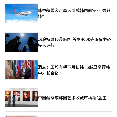
年就业和住房稳定，国民也无法感受到繁荣。台湾的案例正是对此
的冷静提醒。成为半导体强国与国民大多数富裕并不是同一回事。
韩中航线客运量大增成韩国航空业"香饽
因此，韩国的AI时代战略不能仅停留在提升半导体生产能力上。必
须将半导体带来的附加值扩展到物理AI、机器人、智能工厂、自动
饽"
驾驶、生物、能源、农业生命、物流和内容产业中。半导体是AI
的“大脑”，但仅有“大脑”无法使身体运转。AI必须进入工厂、
农场、医院、学校、港口和物流中心、汽车和机器人中，才能创造
出国民切实感受到的就业和收入。这是韩国需要改变的地方。 尤
热浪持续侵袭韩国 首尔4000处避暑中心
其是与地方经济的连接至关重要。台湾式的超集中模式虽然可以提
投入运行
高增长率，但可能加大地区间的差距。韩国必须警惕AI半导体的成
果仅集中在首都圈和部分产业园区的结构。全北的农业生命与物理
AI、蔚山的汽车与机器人、光州的移动产业、庆北的电子与材料、
忠清的半导体与生物、釜山与庆南的造船与物流必须与AI有机结
合。只有这样，半导体的繁荣才能转化为整个国民经济的繁荣。 AI
消息：王毅有望下月访韩 与赵显举行韩
时代真正的国家竞争力并不仅仅在于拥有几家世界顶尖企业，而在
中外长会谈
于这些企业所创造的技术和财富能为多少国民提供机会。虽然
TSMC使台湾成为战略国家，但如果未能充分改变台湾青年的生
活，这对韩国来说是一个重要的警示。三星电子和SK海力士作为
韩国经济的支柱是福音，但如果这些成果未能扩展到国民的生活
中，韩国也可能走上台湾式的两极化道路。 孔子曾说：“百姓忧
中国藏家成韩国艺术收藏市场新"金主"
虑的不是不足，而是不均。”孟子也说：“有恒产者有恒心。”这
意味着，只有拥有稳定的生计和生活基础，人们的心才能安定。在
AI时代，这一古老智慧依然适用。如果国民无法拥有稳定的收入、
住房、健康的劳动环境和未来的希望，那么再高的GDP也难以称之