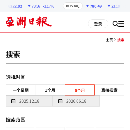
코
인
6222.82
73.56
-1.17%
780.49
21.18
-2.64
KOSDAQ
정
보
all
登录
搜
men
索
主页
搜索
搜索
选择时间
一个星期
1个月
直接搜索
6个月
搜索范围