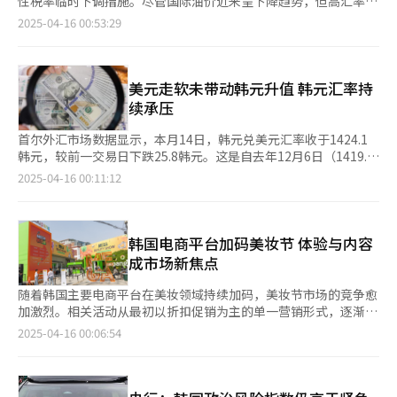
性税率临时下调措施。尽管国际油价近来呈下降趋势，但高汇率水
价走势产生间接影响。 在出口方面，3月出口物价指数（韩元基
破每100日元兑1000韩元，赴日旅游热度能否延续仍存不确定性。
平依然导致实际燃油费用负担加重，政府目前已进入最后阶段的慎
2025-04-16 00:53:29
准）环比回升0.3%至135.00。其中，农林水产品价格上涨1.6%，
去年6月，该汇率一度跌至850韩元，随后持续走高，近期已升破
重考虑，权衡是否延长该措施。 据韩国相关部门15日消息，企划
工业制品在计算机、电子及光学设备（1.2%）和一次金属制品
千点大关。 从人均支出来看，去年12月至今年2月期间，尽管刷卡
财政部将在综合考虑油价、汇率和物价等多重因素后，于下周作出
（2%）等品类带动下上涨0.3%。闪存（6.1%）、电动机
总额上升，但人均消费金额为68.85万韩元，较去年同期减少2%。
最终决定。政府已将“延长现有下调措施”、“部分恢复税率后延
（5.7%）和精炼铜制品（5.1%）等细分品类涨幅居前。 贸易数据
其中，今年2月人均消费降至66.74万韩元，较1月减少5.2%。
长”以及“下调措施到期终止”三种方案纳入讨论范围，并正在评
美元走软未带动韩元升值 韩元汇率持
显示，3月进口物量指数同比上升5.1%至113.92，进口金额指数上
Travelog平台单笔兑换金额亦从去年同期的16.31万韩元降至
估各方案对物价和税收的潜在影响。 其中，鉴于国际油价持续下
续承压
升1.8%至136.10；出口物量指数同比上升3.4%至121.18，出口金
12.71万韩元，降幅达22.1%。 韩亚信用卡相关负责人表示：“受
行，部分上调弹性税率的方案亦在讨论之中。自2021年底以来，
额指数上升0.9%至133.96。此外，净商品交易条件指数同比上升
日元升值影响，消费者呈现出按需分批兑换或减少消费金额的趋
政府已多次根据油价与物价状况延长燃油税下调措施，此次若继续
首尔外汇市场数据显示，本月14日，韩元兑美元汇率收于1424.1
0.8%至92.53，实现连续21个月同比上涨，主要得益于进口价格
势，整体消费行为更趋理性。考虑到汇率波动加剧，日本旅游热度
延长，将是第15次延长该政策。 目前，燃油税弹性税率已将汽油
韩元，较前一交易日下跌25.8韩元。这是自去年12月6日（1419.2
（-3.2%）降幅大于出口价格（-2.4%）。收入贸易条件指数同比
是否持续仍有待观察。” 此外，另据统计，去年12月至今年2月期
税率下调15%，柴油和液化石油气(LPG)丁烷税率下调23%。与原
韩元）以来，时隔四个月的最低收盘价。 市场分析认为，此次韩
2025-04-16 00:11:12
提升4.3%至112.13，反映出净交易条件指数和出口物量指数的同
间，日本游客在韩国使用韩亚信用卡的消费总额同比增长了39%，
税率相比，汽油每升便宜122韩元（约合人民币0.6元），柴油每升
元汇率下跌主要受全球“抛售美元”风潮影响。美国总统特朗普推
步改善。
显示出韩日双向旅游交流加速回暖。 7日，首尔中区明洞一处换钱
便宜133韩元。 国际油价因全球经济衰退忧虑持续波动，已跌至四
动的关税政策引发市场对美国经济衰退的担忧，导致美元资产吸引
所显示的日元兑韩元实时汇率行情。【图片来源 韩联社】
年来最低水平，导致国内加油站汽油和柴油的周平均价格连续9周
力下降。 数据显示，反映美元对六大主要货币汇率的美元指数从
下跌。鉴于油价下行趋势，终止燃油税下调措施的可能性逐渐增
去年10月的100点起步，在“特朗普交易”推动下，今年1月13日
韩国电商平台加码美妆节 体验与内容
大。 然而，韩元兑美元汇率仍维持在1400韩元以上，这一高汇率
攀升至110.164点高位。然而，随着美国经济增速预期下调和衰退
成市场新焦点
水平持续推高了实际油价。高汇率的影响使得石油类产品价格上
风险上升，美元持续走弱，本月11日更跌至99.005点，创近三年
涨，成为推动整体物价上涨的重要因素之一。根据统计数据，上月
新低。相较今年1月13日的峰值，美元贬值达到10.53%。 值得注
随着韩国主要电商平台在美妆领域持续加码，美妆节市场的竞争愈
消费者物价同比上涨2.1%，其中石油类产品价格的上涨率为
意的是，韩元表现落后于其他主要货币。尽管美元指数下跌超
加激烈。相关活动从最初以折扣促销为主的单一营销形式，逐渐转
2.8%。 韩国企划财政部相关负责人表示：“截至目前，政府尚未
10%，但同期韩元兑美元仅升值3.28%，远低于欧元（11.56%）
变为融合内容、体验和社区互动的综合性品牌庆典。 据业界15日
2025-04-16 00:06:54
就是否延长燃油税下调措施作出最终决定，正在综合考虑油价、汇
和日元（10.5%）的涨幅。 市场分析指出，特朗普提出的互征关税
消息，Kakao Style旗下女性时尚电商平台Zigzag于本月11日至
率和物价等因素，开展各项方案的研讨。” 首尔市某加油站一景
政策以及中国采取的反制措施，加剧了全球贸易环境的不确定性。
13日在首尔圣水洞XYZ SEOUL举办了线下快闪活动“ZIGVIEW美
【图片来源 韩联社】
这些因素对韩元汇率构成压力。特别是考虑到中国作为韩国最大贸
妆节”，成为今年首个启动美妆节活动的平台。此次活动汇集了
易伙伴的地位，中美贸易摩擦对韩国出口导向型经济的冲击尤为显
2100多个品牌参与折扣促销，并提供肤色诊断、产品推荐等个性