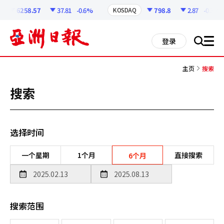
코
인
6258.57
37.81
-0.6%
798.8
2.87
-0.36%
KOSDAQ
정
보
all
登录
搜
men
索
主页
搜索
搜索
选择时间
一个星期
1个月
直接搜索
6个月
搜索范围