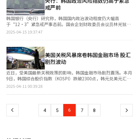
央行：韩国政治风险指数仍高于紧急
著。 新韩银行研究员白石贤（音）表示：“尽管美国暂缓加征关
化互动内容。 紧随其后，电商巨头Coupang将于本月18日至20日
戒严前
税让市场获得喘息，但中美贸易紧张局势仍在持续。作为对中国经
举办“Mega Beauty Show虚拟商店”活动，持续推动平台从传统
济高度敏感的货币，韩元汇率将继续受到人民币波动和中美贸易摩
流通模式向以内容和体验为核心的美妆平台转型。此次活动通过引
韩国银行（央行）研究称，韩国国内政治波动程度仍大幅高
擦的影响。” 美元纸币【图片提供 韩联社】
入100韩元（约合人民币0.5元）的入场券收费机制提升参与感，并
于“12·3”紧急戒严事态前。国会企划财政委员会议员林光铉15
结合即时配送和基于用户评价的推荐系统，进一步强化策展能力。
日从银行（央行）获取的资料显示，以本月13日为基准，韩国政治
2025-04-15 19:37:47
希杰（CJ）集团旗下健康美妆集合店欧利芙洋（Olive Young）也
风险指数（一周波动平均值）为2.5。 这一指数是从2000年1月1日
将于5月21日至27日在首尔鹭得岛举办“Olive Young Festival
起至今将长期平均值假设为0而计算得出的相对数值。去年12月初
2025”，通过将活动空间扩大至原有的两倍以上，结合颁奖礼、
仅在0.4至0.5之间徘徊的政治风险指数在前总统尹锡悦宣布紧急戒
购物与体验等新形式，进一步巩固其在韩国美妆领域的主导地位。
严后直线上升，当月14日飙至12.8的历史最高值。 执行尹锡悦逮
美国关税风暴席卷韩国金融市场 股汇
时尚电商平台Musinsa则预计将在5月举办第二届线下美妆节。去
捕令的今年1月2日，这一指数再次急剧上升至12.4，2月下旬回落
剧烈波动
年首届活动期间，平台美妆类交易额同比激增160%，展现了强劲
至1.4后，本月初因尹锡悦弹劾案宣判重新回升。 韩国政治风险指
的增长潜力。今年，Musinsa计划通过增加用户评价和美妆教程等
数此前创下的最高纪录是在2004年3月17日，当时前总统卢武铉遭
近日，受美国最新关税政策的影响，韩国金融市场剧烈震荡。本月
内容，延长用户停留时间，进一步巩固其以内容为导向的美妆平台
国会弹劾，该指数上升至8.8。2016年12月13日，前总统朴槿惠弹
9日，韩国综合股价指数（KOSPI）跌破2300点，韩元兑美元汇率
形象。 近年来，美妆节成为时尚、食品、家居等多个领域电商平
劾案在国会通过后，该指数上升至6.6。 政治风险指数由央行对新
盘中一度触及自2009年3月13日以来的最低水平。 美国总统特朗
页
2025-04-11 00:39:28
台争相布局的焦点。美妆品类凭借高复购率、盈利潜力以及易于构
闻报道题目及正文中同时包括“政治”“不确定性”关键词的数量
普当地时间9日宣布，对57个贸易伙伴实施的“对等关税”政策正
建用户体验和社区互动体系的优势，成为电商平台推动用户增长与
进行统计得出的数值。通常指数上升或下降意味着以媒体报道为基
式生效。但不到13小时后，他又表示已批准暂停对70多个国家征
一
提升收益的重要手段。 一位美妆业内人士表示：“随着电商竞争
础研判的政治不确定性较过去平均水平扩大或缩小。 尹锡悦被宪
收对等关税，为期90天。 受此消息影响，10日上午9时6分，
的加剧，美妆业务已成为提升平台品牌力和用户粘性的核心战略。
法法院裁定罢免后，政治风险指数呈下降趋势，但考虑到不过半年
KOSPI 200期货指数较前一交易日收盘价大幅反弹5.76%，报
上
6
下
4
5
7
8
未来，美妆营销将突破传统购物框架，逐步向融合社群与娱乐功能
前这一指数还为负值，目前仍维持在较高水平。戒严危机加剧的国
322.2点。韩国交易所随即启动了有价证券市场的“临时停
的内容驱动模式发展。” 去年4月，Coupang在首尔圣水洞
内政治不确定性可能令长期陷入低增长的韩国经济雪上加霜，成为
牌”（Sidecar）机制，限制买入操作。这是自去年8月6日以来，
一
Peaches DONE为美妆体验馆Mega Beauty Show开设了一家线下
又一突发变数。 央行总裁李昌镛在今年1月举行的记者会上表示，
时隔8个月再次启动市场稳定操作。本月7日，韩国交易所也因市场
虚拟商店。【图片来源 Coupang】
韩元兑美元汇率因戒严等政治因素较往常高出约30韩元。 目前距
剧烈波动启动了“临时停牌”机制，限制卖出操作。这也是自去年
页
离提前大选仅剩下不到50天的时间，预计政局混乱也将对经济指标
8月“黑色星期一”以来再次重启。 在外汇市场上，受美国对等关