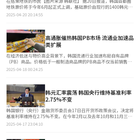
在搭乘地铁的市民【图片来源 韩联社】 据20日报道，韩国首都圈
地铁票价将于今年6月起正式上调，基础票价由现行的1400韩元
（约合人民币7元）调整为1550韩元，上调150韩元。随着京畿道
2025-04-20 20:14:55
议会日前顺利完成票价审议程序，首尔市政府原定于上半年实施的
票价调整方案有望如期推进。 京畿道议会近日审议通过《城市轨
道交通运费调整范围意见征询案》，批准票价上调150韩元。该方
案仅需获得京畿道消费者政策委员会最终批准即可完成全部行政程
高通胀催热韩国PB市场 流通业加速品
序。鉴于京畿道政府已明确表态支持票价调整，预计消费者政策委
类扩展
员会审议将顺利通过。此后，交通卡结算运营商T-money公司将
启动系统升级工作，预计需要约两个月时间完成新票价系统的开发
在经济低迷与物价高企背景下，韩国流通行业加速布局自有品牌
与调试。 首尔市作为首都圈轨道交通运营主体和票价决策主导
（PB）商品。价格低于一般制造商品牌的PB商品不仅当前销售表
方，表示将在行政程序完成后加快推进系统准备工作，力争6月内
现亮眼，也被视为未来增长引擎。 据韩国流通业界17日消息，大
2025-04-18 00:24:25
实施新票价。具体实施日期将由首尔市、京畿道、仁川市及韩国铁
型超市乐天玛特将在本月30日前开展“PB Festa”活动，500余种
道公社（KORAIL）于本月底共同召开政策协调会议后最终敲定。
自有品牌（PB）商品参与促销，部分食品及生活用品最高可享五
考虑到公共交通票价调整的社会敏感性及系统适配周期，业界普遍
折优惠。 便利店行业也在通过PB商品推动价格下调。近日，7-
预测实际调价时间将安排在6月下旬总统大选结束后。受选举日程
Eleven携手旗下乐天玛特推出“Seven Select大容量袋装饮
韩元汇率震荡 韩国央行维持基准利率
提前影响，此前有分析认为票价调整可能推迟至下半年。但首尔市
料”，每100毫升售价仅300韩元（约合人民币1.5元），较同类产
2.75%不变
强调，由于首尔交通公社财政状况持续恶化，原定今年3月的调价
品便宜约50%。 在理性消费和性价比导向日益突出的趋势下，主
计划已多次延期，此次调整势在必行。 据悉，首尔市曾在2023年
要流通企业正加快推进PB战略。易买得24（Emart24）推
韩国银行（央行）金融货币委员会17日召开货币政策会议，决定将
10月7日将地铁基础票价从1250韩元上调至1400韩元，并同步宣
出“1900紫菜包饭”“900三角紫菜包饭”等产品，直接在商品名
基准利率维持在2.75%不变。在今年2月以及去年10月和11月三次
布将于2024年实施第二轮150韩元的上调方案。但因政府实施物价
称中标示价格；GS25也上架了“1400瓶装咖啡”“千元豆芽
下调利率后，韩国央行暂时停止降息周期。 央行在声明中表示，
2025-04-17 23:04:10
稳定政策，该计划被迫搁置近一年后方得以重启。 财务数据显
菜”等产品，突出低价优势。 PB商品带动的业绩改善同样明显。
今年第一季度经济低迷和贸易环境恶化导致经济增长下行风险上
示，首尔交通公社正面临严峻的财政危机。首尔交通公社累计赤字
大型超市易买得的PB专卖品牌“No Brand”去年实现销售额1.39
升，并考虑到美国总统特朗普关税政策带来的不确定性和家庭债务
已接近19万亿韩元，当期净亏损达7241亿韩元，同比激增40%，
万亿韩元，较2015年创立初年的234亿韩元增长近60倍；