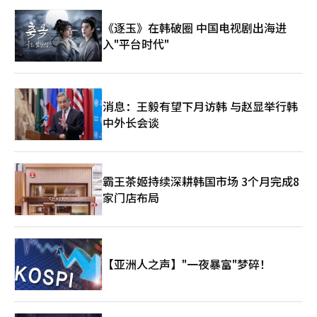
《逐玉》在韩破圈 中国电视剧出海进
入"平台时代"
消息：王毅有望下月访韩 与赵显举行韩
中外长会谈
霸王茶姬持续深耕韩国市场 3个月完成8
家门店布局
【亚洲人之声】"一夜暴富"梦碎！