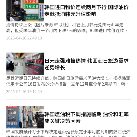
等多重因素，决定此次暂不调整基准利率。 市场分析分为，韩元
负债总额达7.3474万亿韩元。在电力成本等运营费用持续上涨的背
Homeplus部分品类的PB销售额同比增长达67%；便利店CU的PB
汇率波动促使韩国央行保持谨慎立场。首尔外汇市场数据显示，上
韩国进口物价连续两月下行 国际油价
景下，地铁票价长期未能实现合理调整，导致财务状况持续恶化。
销售额同比增长21.8%。 面对增长势头，各企业加速扩充PB产品
月韩元兑美元汇率跌至1470韩元左右。本月9日美方关税措施生效
走低抵消韩元升值影响
首尔市与交通公社共同呼吁，除票价调整外，政府应就“无偿乘
线。Homeplus计划在年内将PB品类从1400种增加至2000种；
后，韩元汇率更是一度触及1484.1韩元，创自2009年金融危机以
车”政策造成的亏损提供财政支持。交通公社指出，随着韩国加速
CU将原PB品牌“HEYROO”更名为“PBICK”；GS25则计划
来的最低水平。 与此同时，家庭债务上升、楼市波动以及金融市
油价持续上涨【图片来源 韩联社】 尽管上月韩元兑美元汇率走
进入超高龄社会，针对老年人等弱势群体的免费乘车制度带来的财
将“Real Price”系列扩展至100种以上。 随着市场的不断扩大，
场整体不稳，再加上补充预算进展及美国联邦公开市场委员会
高，但受国际油价一个月内下跌7%的影响，韩国进口物价连续两
政负担日益加重。由于该政策面向全国民众实施，本质上属于国家
推出PB商品的目的不仅是满足性价比需求，许多企业还通过推出
（FOMC）会议相关的不确定性，也成为影响央行决定冻息的重要
个月下跌。 韩国银行（央行）16日发布的《进出口物价指数》报
2025-04-16 22:49:10
层面的公共服务，符合《公共服务亏损补偿（PSO）》制度的适用
日常必需品等大众化产品，开拓新市场，进一步增强了其市场竞争
因素。 受年初降息和监管放宽政策影响，韩国五大商业银行（KB
告显示，今年3月韩国进口物价指数为143.04（2020年=100），
条件。特别是，韩国铁道公社（KTX运营商）已获得政府约70%的
力。 此外，PB商品的品类定位也在不断延伸，从早期主打高性价
国民、新韩、韩亚、友利、NH农协）的家庭贷款规模在2月份激增
环比下降0.4%，继2月下降1%后连两个月呈下行趋势。意味着自
相关补偿，首尔交通公社理应获得同等待遇。然而，政府方面坚持
比的食品，拓展至服饰、美妆等新领域。7-Eleven近期推出售价
3.0931万亿韩元，尽管3月增速有所放缓，但截至本月10日，家庭
去年10月以来持续四个月的上涨态势告一段落。 从品类来看，原
认为，地铁运营属于地方自治事务范畴，不应由政府承担。 首尔
9000韩元的“7-Select”T恤，并计划进一步推出袜子等服饰类产
贷款新增已达1.1218万亿韩元，增速再度加快。 央行当天表示，
材料价格环比下降3.3%，而中间产品（0.7%）、资本品（1.6%）
日元走强难挡热情 韩国赴日旅游需求
交通公社表示：“若无偿乘车制度造成的亏损持续缺乏补偿机制，
品。 线上渠道也在加速布局PB业务。Coupang表示，其PB品
今年韩国国内生产总值（GDP）增长率可能低于2月预测的1.5%。
和消费品（0.9%）价格均保持上涨。具体来看，矿产品（-3.7%）
逆势增长
将导致结构性赤字进一步扩大，最终可能影响地铁安全设施投资等
牌“CPLB”的合作企业数量已从2019年的160家增长至2024年底
主要原因是全球贸易环境不确定性持续，出口增长动能减弱。此
和煤炭及石油制品（-3.2%）价格跌幅显著，其中，原油
核心领域。”
的630家。 便利店行业相关人士表示：“在高物价环境下，PB商
外，央行还预测今年消费者物价指数（CPI）涨幅将低于2%。 央
（-6.2%）、石脑油（-3.9%）、丙烷气（-2.4%）及二次电池
尽管近期日元持续升值，韩国赴日旅游需求仍逆势增长。根据韩亚
品已成为线上线下流通企业提升竞争力的核心手段。不仅当前销量
行强调，当前全球贸易环境对经济增长构成下行压力，有必要密切
（-3.5%）等细分品类价格均出现较大幅度回落。 央行分析指出，
信用卡公司16日发布的分析报告，去年12月至今年2月期间，韩国
稳步增长，还展现出强劲的增长潜力，今后将持续扩大产品种
关注外汇市场的波动以及家庭债务的演变趋势。这显示出在全球经
尽管3月韩元兑美元汇率环上升，从2月的平均1445.56韩元上涨至
客户在日本的刷卡人数达33.0366万人，消费总额约为2275亿韩元
2025-04-16 19:12:44
类。” 易买得24推出的“1900紫菜包饭”【图片来源 易买得24】
济前景不明的背景下，韩国央行正采取更为审慎的态度，力求在推
3月的1456.95韩元，但国际油价的大幅回落成为主导进口物价走
（约合人民币12亿元），分别同比增长17.3%和15%。 同期，该
动经济增长的同时确保金融市场稳定。 经济专家普遍认为，在美
势的关键因素。数据显示，迪拜原油月均价格从2月的每桶77.92美
公司旗下旅游专用信用卡“Travelog”的兑换次数达151.7215万
国关税政策冲击出口，内需复苏缓慢的背景下，韩国央行可能将在
元降至3月的72.49美元，下跌7%。 央行物价统计组负责人李文熙
次，兑换金额为1928亿韩元，较去年同期分别增长32.6%和
未来数月再次下调基准利率。SK证券经济学家安永镇（音）表
（音）表示：“4月以来，迪拜原油价格延续下行趋势，环比下降
3.4%。 业内分析指出，受日元贬值影响，日本在去年成为最受欢
韩国燃油税下调措施临期 油价和汇率
示，尽管5月宣布再次降息的可能性有所扩大，但总统大选或将对
5.4%，而韩元兑美元汇率则小幅上涨约0.3%。当前市场不确定性
迎的出境游目的地之一。尽管近期汇率回升，旅游需求并未显著降
成关键决策因素
央行的最终决策产生影响。 17日上午，在首尔中区央行大楼，韩
较高，但若这一趋势持续，油价下跌将对进口物价产生显著影
温，反映出韩国游客对赴日行程的持续关注。 日本国家旅游局
国银行行长李昌镛出席金融货币委员会会议并主持会议。【图片提
响。”他强调，虽然关税因素未直接计入进口物价调查因素，但全
（JNTO）数据显示，今年1月韩国访日游客达96.71万人，同比增
韩国政府预计将于下周决定是否延长原定于本月底到期的燃油税弹
供 韩联社】
球经济环境变化、市场供需调整及企业定价策略等因素仍可能对物
长12.8%，创下单月历史新高。然而，随着韩元兑日元汇率近期突