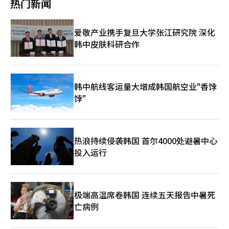
热门新闻
产生多方面影响。国际信用评级机构穆迪在最新报告中指出，尹锡
税政策影响，韩元汇率也出现大幅波动。本月9日，韩元兑美元汇
悦被弹劾虽然为填补最高领导权力真空开辟了道路，但政治和经济
率盘中一度跌至1486.3韩元，创自2009年3月16日以来新低。当时
不确定性并不会因此消除。巴克莱银行称，弹劾案虽然告一段落，
在全球金融危机背景下，韩元兑美元汇率跌至1492韩元。 自去年
爱敬产业携手复旦大学张江研究院 深化
但等待大选结果的过程中，政治不确定性等风险长期化可能加剧汇
12月以来，由于美国关税政策和韩国政治动荡，韩元汇率持续在
韩中皮肤科研合作
率波动。 14日，涉嫌发动内乱的韩国前总统尹锡悦乘车抵达首尔
1450韩元附近波动。尽管韩国前总统尹锡悦弹劾所引发的政治动
中央地方法院出席庭审。【图片提供 韩联社】
荡已经暂时告一段落，但韩元兑美元汇率却依旧承压。业内人士指
出，随着全球经济不确定性上升，避险情绪升温，韩元汇率面临持
续压力。市场普遍预期，韩元兑美元汇率或将突破1500关口。 当
天，受隔夜美股大涨行情影响，10日当天KOSPI指数开盘较前一交
韩中航线客运量大增成韩国航空业"香饽
易日上涨4.42%，报2395.13点。开盘后指数持续上涨，收盘上涨
饽"
6.6%，报2445.06点。首尔外汇市场上，韩元兑美元汇率开盘报
1446韩元，盘中触及1458韩元，最终在下午收盘时报1456.4韩
元。 本月9日，位于首尔中区的韩亚银行交易厅显示屏上显示股指
和汇市数据。【图片提供 韩联社】
热浪持续侵袭韩国 首尔4000处避暑中心
投入运行
极端高温席卷韩国 连续五天报告中暑死
亡病例