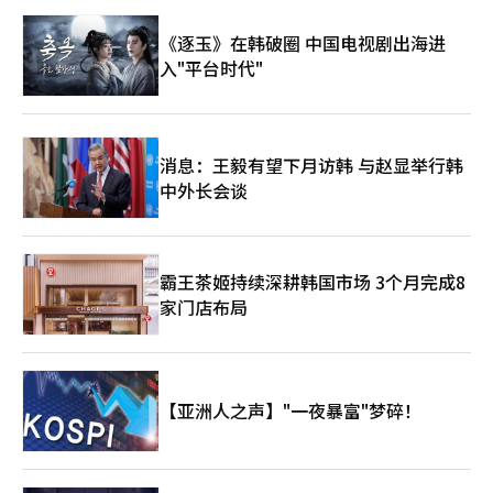
动力，但在国家安保议题上仍会受制于美国的战略压力。
到李在明的外交政策取向，他表示，李在明一直强调“没有理由要
《逐玉》在韩破圈 中国电视剧出海进
成为敌人”，这反映出他希望与周边国家维持建设性关系的态度。
他认为，李在明可能会在保持韩美日合作的基础上，寻求与中国实
入"平台时代"
现关系的平衡与稳定。 由于是前任总统遭弹劾下台的特殊情况，
新旧总统交接不同以往，并未设置交接委员会等过渡机构。因此外
界高度关注新政府将如何快速建立外交与安全政策的“控制塔”。
目前围绕外交与安全的课题极为复杂且交织，总统李在明及旗下外
消息：王毅有望下月访韩 与赵显举行韩
交团队将面对巨大的战略考验。
中外长会谈
霸王茶姬持续深耕韩国市场 3个月完成8
家门店布局
【亚洲人之声】"一夜暴富"梦碎！