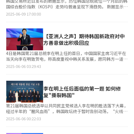
韩国交易所近日发布的数据显示，历任韩国总统就任一个月后的韩
国综合股价指数（KOSPI）走势均普遍呈现下滑趋势。 数据显示，
1988年前总统卢泰愚和金泳三就职一个月后，KOSPI指数分别下跌
2025-06-09 17:00:00
3.73%和1.5%；1998年前总统金大中下跌5.79%；2003年前总统
卢武铉下跌9.95%；2008年前总统李明博下跌0.68%；2013年前
总统朴槿惠则下跌2.04%；2022年前总统尹锡悦上任一个月后也
录得0.57%的跌幅。 唯一的例外是2017年文在寅，其就职一个月
【亚洲人之声】期待韩国新政府对中
后KOSPI指数上涨3.88%。除文在寅政府外，各届总统在就职首月
方善意做出积极回应
的KOSPI指数平均收益率为-2.54%。 分析认为，新任总统上任初
期股市表现疲软，主要由于政治预期消退，投资者倾向于选择获利
4日是韩国第21届总统李在明上任的首日，中国国家主席习近平在
了结。未来资产证券研究员金锡焕（音）表示：“总统就职等重大
当天向李在明致贺电，称高度重视中韩关系发展，愿同韩方一道坚
事件结束后，市场的期待情绪随之降温，股市上行动力也会相应减
守建交初心，坚定睦邻友好方向，坚持互利共赢目标，共同推动中
2025-06-06 03:29:43
弱。” 然而，若将观察期延长至就职一年，KOSPI指数表现则明显
韩战略合作伙伴关系不断向前发展，更好造福两国人民。这不仅展
改善。数据显示，新政府上台一年后，KOSPI指数较就职前平均上
现了中方对中韩关系的真诚期待，也是对当前复杂局势下两国关系
涨9.15%。具体来看，在卢泰愚（39.86%）、金泳三
的发展寄予厚望。 过去几年，中韩关系因多种复杂的因素陷入低
（36.7%）、卢武铉（40.66%）和文在寅（7.48%）就职一年
潮，尤其是在前总统尹锡悦执政时期，“一边倒”外交令双边交流
李在明上任后面临的第一题 如何修
后，KOSPI指数均出现上涨。相反，在金大中（-7.72%）、李明
与互信均显著下降，他在台海、半岛事务等敏感问题上发表的不当
复"撕裂韩国"
博（-36.73%）、朴槿惠（-2.68%）和尹锡悦（-4.38%）就职一
言论引发中方严正关切。去年宣布紧急戒严后，为了让戒严合理化
年后的KOSPI指数则呈现下跌趋势。 ◆李在明政府上台 能否打破
和转移危机焦点，竟刻意炒作“外部威胁论”，一系列的“骚操
第21届韩国总统选举以共同民主党候选人李在明的胜选落下大幕，
魔咒？ 李在明在总统大选中获胜后，韩国股市迎来强势反弹。本
作”将脏水泼向中国，煽动国内的反华情绪，导致在韩国生活、学
经过半年的“腥风血雨”，韩国政坛终于暂时告别动荡，“火线上
月4日，KOSPI指数跳涨2.66%报2770.84点；就职次日上午，
习、工作的中国人遭受无妄之灾，最甚之时连中国记者外出采访时
岗”的李在明面临的是被前总统尹锡悦“紧急戒严”而严重撕裂的
2025-06-06 00:22:03
KOSPI指数上涨逾1%，突破2800点大关。 选举结果消除了影响证
也会受到极端右翼势力的干扰，联合国也罕见地对韩国国内的反华
民意，稳定国内政局、弥合社会裂痕、团结各界民众成为摆在他面
券市场的最大不确定性因素。此前，由于前总统尹锡悦因去年短暂
情绪表示担忧。这令大批致力于两国友好交流的民众和团体深感忧
前的首要任务。 为了在未来的五年任期内稳定地治国理政，李在
实施戒严令而被弹劾，韩国陷入长达数月的政治领导层真空状态，
虑和遗憾。 新上任的总统李在明对于大多数中国人来说并不陌