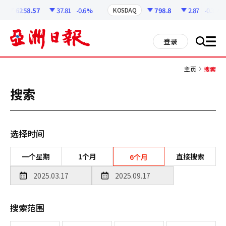
코
인
6258.57
37.81
-0.6%
798.8
2.87
-0.36%
KOSDAQ
정
보
all
登录
搜
men
索
主页
搜索
搜索
选择时间
一个星期
1个月
直接搜索
6个月
搜索范围