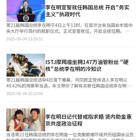
明必须化解政治矛盾，展现出包容对立阵营的领导才能。 上届总
投资者一直在观望政局走向。 证券业界认为，李在明政府将出台
生，这位草根出身的总统政治风格较为强硬，他推崇的“务实外
统选举后，韩国的政治对立愈演愈烈，李在明当时以0.73%的微弱
李在明宣誓就任韩国总统 开启"务实
相关政策，解决长期困扰韩国股市的“韩国折价”（Korea
交”主张将国家利益放在首位，突破意识形态壁垒，与主要国家建
差距输给尹锡悦，趋于极端的阵营对立波及至对整个社会的不信
主义"执政时代
Discount）问题。“韩国折价”是指国际资本市场对韩国上市公
立稳定、理性的外交关系。这与尹锡悦一味强调“价值观”、盲目
任，导致民众陷入“政治疲劳”。在去年举行的第22届国会议员选
司估值长期低于全球同业的现象，其本质是投资者因担忧韩国企业
倾斜美国的外交路线形成鲜明对比。 李在明在竞选过程中曾表示
举中，共同民主党大获全胜，“朝小野大”的局面令矛盾愈发尖
第21届韩国总统李在明于4日上午11时，在首尔汝矣岛国会本馆中
治理缺陷、财阀结构复杂性和政策风险，要求更高的风险补偿而压
上任后将改善中韩关系，这一明确的信号为处于低谷的两国关系带
锐。 共同民主党凭借在国会的绝对议席优势，单方面推动《粮食
央大厅举行简约的就职仪式，正式宣誓就任，开启总统任期。 此
低股价。 元大证券研究员金容求（音）指出：“新政府有望通过
来了实质性的希望。我们期待可以看到新政府更积极的对华政策，
管理法》等多项法案，尹锡悦连续行使否决权，与在野党“正面
次大选因前总统尹锡悦遭弹劾而提前举行，李在明在未设立总统交
2025-06-04 23:29:51
财政和货币政策推动市场，并在制度层面解决韩国折价问题，预计
回应中方释放的善意，开启发展的新篇章。
刚”，并最终引发史无前例的“12·3·紧急戒严”，将自己逼上
接委员会的情况下直接接掌国政。就职仪式被最大限度简化，仅保
继5月后，6月股市也有望继续上扬。” 李在明在竞选活动中曾提
绝路。 经历过紧急戒严和总统弹劾，不仅是政界，民意也加速撕
留总统夫妇入场、国民礼仪、就职宣誓、就职致辞及退场等核心程
出KOSPI指数达到5000点的目标，相较当前水平大幅跃升。他还表
裂为支持和反对弹劾的两派，情绪对立的鸿沟难以弥合。 专家一
序。 行政安全部表示，为贯彻“最大限度减少国政空白”的施政
示，正式当选后将通过加入MSCI发达国家指数、打击操纵行为和
致认为，李在明面临的当务之急是化解政治纷争、团结四分五裂的
基调，本届总统就职典礼大幅删减传统礼仪程序，取消了包括开放
ISTJ摩羯座坐拥147万油管粉丝 "硬
强化小微股东权利，提振市场信心。 此外，政府推动人工智能
民心。据韩国统计厅去年实施的调查，超过八成的韩国人认为目前
青瓦台、军乐队鸣放礼炮及大型文艺演出等活动。 当天现场出席
核"总统李在明的冷知识
（AI）产业发展的政策也将催生相关受益股。元大证券研究员白钟
韩国社会面临的最尖锐矛盾是进步与保守之间的理念矛盾。 李在
人员约300人，包括国会议长禹元植、最高法院院长曺喜大等五大
民（音）表示：“新政府对AI产业的中长期发展方向将持续明确，
明在当选后发表的讲话中，也再三强调了国民团结的重要性，他将
宪政机关首长，以及各党派代表、国会议员和国务委员等主要政界
第21届韩国总统选举4日落下帷幕，共同民主党候选人李在明以
7月即将部分AI企业值得重点关注。” 证券业界普遍预计，6月
克服内乱、恢复民生、维护国民安全和韩半岛和平当做首要任务，
人士。 李在明在就职致辞中首先表示，今后将秉持实现“国民大
49.42%的得票率当选，本文带你了解有关新任韩国总统李在明的
KOSPI指数有望最高上涨至2800点。三星证券将6月KOSPI指数的
并强调将以实现国民团结为最终目标。 李在明表示：“总统的责
团结”的总统职责，致力于成为包容并服务全体国民的“全民总
各种信息。 根据共同民主党公开的资料，李在明的爱好为围棋、
预测区间定在2500至2800点之间；大信证券和元大证券则预估在
2025-06-04 20:10:04
任是团结国民，我绝不会忘记，真正的总统不是掌握权力的人，而
统”。他强调，将严肃面对国民赋予的“建设新国家”的历史命
读书、钓鱼、登山和步行。韩江的《少年来了》，以及《金大中口
2550至2800点之间。 部分观点认为，短期内实现KOSPI指数达到
是实现全民团结的人。” 当前局势转变为“朝大野小”，这既是
令。他指出：“是时候修复因政治对立而遭滥用的安保与和平，因
述回忆录》是李在明的“人生书籍”。 李在明的MBTI类型是
3000点并非不可能。业内人士表示：“市场对KOSPI指数达到
李在明掌握施政主动权的机会，同时也将成为检验其执政能力的试
冷漠与失能而陷入困境的民生与经济，以及被装甲车与自动武器践
ISTJ（物流师型人格），被认为是正直诚实、细心负责、务实可
3000点抱有期待。尽管特朗普相关不确定性仍然存在，但若新政
金石。若一味以来议席优势单方面推动政策，或丧失改革的正当
踏的民主主义。” 李在明表示，韩国正站在历史性转型的十字路
靠、乐于奉献，倾向于有计划，有系统，刻苦深入的现实主义者，
李在明日记代替戒指求婚 贤内助金惠
府加快推进相关政策落地，这一目标有望成为现实。” 韩国证券
性，背离促进国民团结的初衷，因此与在野党的合作与沟通比任何
口，民生、经济、外交、安全和民主等各领域正面临多重危机叠
是总能将任务按计划完成的“规划者和检查员”。 李在明印象最
市场对新政府上台后的表现抱有预期。一方面，证券股等有望维持
京共度政治征程
时候都更重要。 在竞选总统过程中，李在明始终将“团结”视为
加。他援引“六月玫瑰”的意象称：“就像玫瑰即使身处阴影也终
深的电影为《欢迎来到东莫村》，这部上映于2005年的电影讲述
上涨趋势；另一方面，美国前总统特朗普的关税政策可能成为股市
最高价值，并承诺将成为真正的“大统领”而不是“半统领”。在
将向阳绽放，国民也在混乱与绝望中找到了前行的方向。” 他
的是1950年朝鲜战争之际，五名分别来自朝鲜和韩国的军人以及
上涨的最大制约因素。
当选第21任韩国总统的李在明是一位克服艰难环境并历经国会议员
4日举行的就职典礼上，李在明佩戴一条红蓝相间的领带，由于蓝
将“恢复民生、振兴经济”列为施政首要任务，宣布将立即启动紧
一名美国空军士兵流落到一个未受战火波及的村子—东莫村，并在