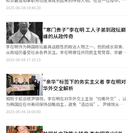
和京畿道知事职务而逐渐成长起来的传奇人物。在这一过程中，他
色象征共同民主党，红色象征国民力量党，此举被广泛解读为向社
急经济安全战略工作小组（TF），以国家财政为引水工程，推动
那里相识，交往，而后共同作战的故事。 最近看过并感动到流泪
的妻子金惠京始终与他同行，共同走过他的政治征程。 1966年9月
2025-06-04 19:46:20
会释放跨越党派的团结信号。 李在明在竞选过程中吸纳了多名保
经济重回良性循环轨道。他表示：“即将启动的民主党政权李在明
的韩剧是《苦尽柑来遇见你》，这部由IU和朴宝剑主演的电视剧讲
12日出生的金惠京成长在首尔一个中产阶级家庭，1985年入学淑
守阵营的政治人士，包括有“保守策士”之称的前环境部长官、李
政府，将是以正义为基盘的统合政府、以务实为原则的实用政
述了1950年代在济州岛出生的叛逆文学少女吴爱纯，与一直爱
明女子大学，主修钢琴专业。据悉，金惠京与李在明的初次相遇是
明博政府时期的前法制处处长李石渊，以及保守阵营出身的多名议
府。” 在政治层面，李在明承诺，将以国民大团结为契机，终结
护、尊重她的诚实寡言少年梁宽植之间充满趣味的日子。 在2022
在1990年8月。当时刚开设律师事务所的李在明通过当时流行
员。 专家指出，为了在新政府成立后也继续推动团结路线必须
长期困扰社会的分裂政治，推动国家走向稳定与可持续发展。他强
年参加总统选举时，李在明曾引用电影《欢迎来到东莫村》中的台
的“007相亲”活动认识金惠京，在第四次约会时便向她求婚。 据
"寒门贵子"李在明 工人子弟到政坛巅
将“协治”（合作治理）制度化。不过鉴于过去历届政府尝试
调，有必要彻底查明因内乱而引发的民生、经济、安全、民主主义
词“要让他多吃点”（全罗道方言），强调温饱问题的重要性。
李在明回忆：“我没有送钻戒，而是把自己从13岁起一直写到当时
峰的从政传奇
过“朝野协治机制”但多流于形式，因此李在明的意志将成为关
崩溃的真相，依法追责并建立再发防止机制。 他还表示，韩国社
李在明的血型是B型，成为继李明博、朴槿惠、文在寅、尹锡悦之
的日记本送给她，并向她求婚。”两人交往七个月后，次年3月结
键。 李在明在竞选过程中曾表示，将尽早与朝野代表见面对话，
会应当摆脱意识形态的桎梏，并将新政府定位为“实用市场主义政
后连续第5位“B型总统”，前总统卢武铉为O型。 李在明的星座
婚。李在明曾经在社交网络服务（SNS）上回忆与妻子初次见面的
李在明作为韩国政坛最具话题性的政治人物之一，他的成长背景、
显示出他以团结与沟通作为施政核心的决心。上任首日便在国会邀
府”，提出将从“管控型政府”向“支持与鼓励型政府”转型，构
是摩羯座（12月22日），信奉基督教，座右铭为“尽人事待天
情景：“在五次相亲中的第三次遇到命中注定的伴侣。那个让我一
从政经历备受社会各界关注。李在明曾任共同民主党党首、京畿道
请朝野各党代表与国会议长禹元植共进午餐，他在午餐会上表示，
建以“负面清单制”为核心的监管体系，进一步激发企业的创新活
命”。 由于家境贫寒，李在明未能就读初中和高中，曾就读于安
见钟情的人，就是金惠京。” 金惠京平凡的人生发生转变是在
知事及城南市市长，于1964年12月22日出生于韩国庆尚北道安东
将该让步时就让步，该妥协时就妥协，寻找尽可能让所有人满意的
2025-06-04 17:10:15
力与主动性。 在经济秩序方面，他明确表示：“绝不容许威胁国
东三溪小学。担任李在明小学一年的班主任在他的生活记录档案中
2006年前后，当时李在明决定参选京畿道城南市市长。面对丈夫
市。 李在明出身贫寒，在七兄妹中排行老五。幼时随家人迁居至
政策，从而改善国民生活。希望我们的政治不再是充满敌意，而是
民生命、侵害工人正当权益、压迫弱者的行为，也不会放任以不正
写道：“和同学们相处愉快，朝气蓬勃很活泼，但有些固执。善于
的决定，金惠京说：“要参选的话，先和我离婚。”但最终并未阻
京畿道城南市盆唐区。彼时正值韩国制造业蓬勃发展时期，该地区
能相互对话、彼此承认、实质竞争的政治。我将与各位代表经常沟
当交易扰乱市场秩序、破坏公平竞争的现象。” 在外交与安保政
回答提问，积极参加运动。” 成绩单中除了第一学期体育获
止丈夫的政治之路。从那以后，她便开始协助李在明的政治活动，
吸引了大批农村务工人员进城打工。全家蜗居于板桥洞简陋的棚户
通。
策上，李在明强调，将以国家利益为出发点，推行实用主义外交方
得“优秀”外，其他科目均为“尚可”，成绩在班中属中等水平，
也经常提出政策建议。 李在明此前表示，城南市向市民提供玩具
区内，生活条件极为拮据。其父从事熔炉工作，每日与高温铁坯为
"亲华"标签下的务实主义者 李在明对
针，主动应对全球经济与安全格局的转变。他表示，将在坚实的韩
出勤率为77.1%。 李在明童年时曾在生产棒球和滑雪手套的工厂中
租借服务的“玩具图书馆”项目，以及为服兵役的青年在服役中发
伴；母亲则靠打零工补贴家用。为分担家庭重担，年幼的李在明在
华外交全解析
美同盟基础上，进一步强化韩美日三边合作，并本着实用主义原则
干活，左手手腕受伤落下终身残疾，并因此免服兵役。 为了通过
生意外时提供治疗费用的伤害保险制度，都是妻子的提议。2017
小学时期便开始参与体力劳动。 初中毕业后，迫于生计压力，李
处理与周边国家的关系。 他指出，国家必须重拾增长与发展的动
自学考试，李在明白天工作晚上学习，为防困他曾在书桌上撒图
年7月李在明作为“政治新人”参与总统党内初选起，金惠京也通
在明不得不中断学业，进入一家压铸工厂工作。在充斥着有毒气体
相较于前总统尹锡悦，李在明在对华外交上主张“均衡外交”，认
力。他承诺，将对人工智能（AI）、半导体等战略性高科技产业进
钉，结果有一次脸上扎入了几枚图钉还是睡着了。 1991年夏天，
过综艺节目公开亮相，逐渐积累大众好感。 情况自2018年起发生
和安全隐患的工作环境中，他不仅因长期吸入橡胶加热产生的毒气
为韩国应在中美间保持战略自主，避免“选边站”。 尹锡悦从就
行大规模投资与支持，并以应对气候危机为目标，加快向可再生能
李在明同金慧京结婚。李在明后来曾回忆道他当时去金慧京家时，
变化。在当年地方选举民主党内京畿知事初选期间，有指控称一个
导致肺部及皮肤严重损伤，更在一次机械事故中造成左手永久性伤
任起强调普世价值，在制定外交战略上以“价值观”为衡量标准，
源为中心的绿色社会转型。他提出，将构建机会与成果共享的公平
2025-06-04 16:00:00
第一次见到有钢琴的家。两人婚后育有两子，分别是今年33岁的李
发布针对前总统文在寅以及李在明当时的对手全海澈议员的恶意推
残。即便在如此艰难的条件下，他仍坚持自学完成高中学历认证，
与美国、日本等盟友加大利益捆绑，将中国视为“需要合作应对国
增长体系，实现国家结构的根本性转变。 文化政策方面，李在明
东浩（音）和32岁的李允浩（音）。 李在明曾在竞选中多次提及
文账号由金惠京运营。此事曝光后，她中断公开活动。在最近的总
并于20岁时考入韩国顶尖学府中央大学法学院，创造了当时工人子
际规范挑战的对象”，尤其在台海、南海等一系列涉华问题上，一
提出要打造文化繁荣国家，进一步提升韩国文化产业的国际竞争
长子的名字取自《少年来了》中主人公东浩，这一人物原型为
统选举中，金惠京涉嫌滥用法人卡事件也成为争议焦点。 此次大
弟教育逆袭的奇迹。 求学期间，李在明持续勤工俭学，从事家
直与西方保持同步基调。 与保守派传统的亲美路线相比，李在明
力。将通过积极的文化艺术扶持政策，确立全球内容新标准，力争
在“5·18”光州民主化运动中牺牲的光州商业高中（现光州东城
选期间，还在与法律问题交战的金惠京避免公开露面，转而低调支
教、洗碗工、司法文书等多种工作。与多数家境优渥的同窗不同，
所代表的进步势力更注重经济利益等现实，在担任城南市市长和京