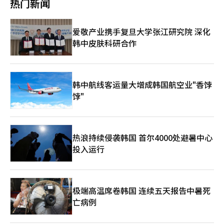
并成功当选并重返政坛。并于同年8月，当选共同民主党党首，正
热门新闻
国临时政府遗址。他对中方精心保存承载着韩国抗日先烈足迹的珍
今后将与周边国家就共同关切的领域开展战略协调与合作。 在对
基本收入，并提出以科技为核心的国家战略。这些主张在尹锡悦政
式掌握最大在野党的领导权。任内持续推动“公平国家”建设议
贵遗址表示感谢。重庆市方面回应称，韩中两国拥有共同抗击日本
朝政策方面，魏圣洛表示，面对朝鲜核导能力的不断升级，韩国不
府政策混乱与政治动荡的背景下，为选民勾画了“能干的总统”的
程，同时面临多项涉及地方开发项目的司法调查。2023年9月，他
侵略的光荣历史，期待以史为鉴增进互信友谊。 在担任共同民主
仅要与同盟国家密切协调，也要加强与国际社会的合作。为实现朝
新形象。 竞选过程中，李在明高举以国家利益为中心的“实用外
因抗议政府施政方略，进行为期24天的绝食行动，引发社会广泛关
爱敬产业携手复旦大学张江研究院 深化
党党首期间，李在明在涉华问题上曾多次引发争议。2023年6月8
鲜半岛的持久和平，将推进朝鲜无核化进程与紧张局势的缓解。
交”旗帜，强调中美之间的平衡战略、缓解韩日矛盾以及重启南北
注，随后因健康恶化住院。 李在明作为韩国政坛极具代表性的平
日，担任共同民主党党首的李在明与时任中国驻韩国大使邢海明在
韩中皮肤科研合作
魏圣洛强调，在当前国际秩序快速变化的背景下，中美战略博弈、
对话三大核心外交方向。同时，他将“平衡外交”作为竞选纲领的
民政治家，他的从政轨迹既体现了自下而上的公民参政特征，也折
大使官邸举行会见，席间双方就日本福岛核电站污水排海、东北亚
全球供应链重构、气候危机加剧等多重挑战交织叠加。在此形势
核心理念，提出在维持韩美同盟框架基础上，重新校准对华政策方
射出韩国民主政治发展的多维图景。他草根出身的个人经历和政治
局势、韩中双边关系等交换意见。 当时邢海明表示，当前国际形
下，外交政策、安全保障与经济发展已形成紧密关联的战略整体。
向。 李在明多次表示重视对华关系。他认为韩中两国作为重要邻
主张深刻反映了韩国社会对公平正义、权力制衡等核心议题的持续
势复杂演变，有的人赌美国赢、中国输，这显然是误判，没看清历
他还表示，将通过深化与全球南方国家、东盟成员国、金砖合作机
邦，彼此间的合作与交流对两国发展至关重要。他将积极推动韩中
探讨，在当前韩国政治格局面临深刻变革的关键时期，其未来政治
史大势。现在赌中国输的人今后一定会后悔。这番在韩方听来比
制参与国、非洲联盟及中亚地区等各方的多元化外交合作，全方位
在经贸、文化等领域的交流合作，为两国民众带来实实在在的利
韩中航线客运量大增成韩国航空业"香饽
动向仍将是韩国政坛关注焦点。
较“刺耳”的言论引发巨大争议，认为作为一国驻韩大使，批评驻
拓展韩国外交的战略纵深。 魏圣洛还重视韩国文化（K-文化）的
益。 大选尘埃落定并不意味着韩国政坛从此风平浪静，相反，另
饽"
在国外交政策的做法极不恰当，也引发了韩国保守派对李在明过于
国际影响力。他表示，K-文化是韩国外交的重要资产与文化软实力
一场更大的风暴可能正在酝酿。短暂的喜悦过后，等待李在明的可
低姿态的批评。 2024年3月22日，李在明访问位于忠清南道唐津
的核心。今后将加强全球公共外交，重塑国家形象。作为负责任的
能是残酷的现实。对他而言，“结束内乱”和“政治团结”将是亟
市一处传统市场时表示：“我们为什么要去招惹中国？只要说‘谢
中等强国，韩国将在气候、贫困、人权、卫生等领域上，积极发挥
待解决的核心课题。由于当前韩国政治对立严重，他必须优先实现
谢’就可以了，无论台湾海峡发生了什么，跟我们有什么关系？我
作用。 魏圣洛表示，通过采用与全球南方、东南亚国家联盟
国民团结和国会团结。虽然政治执行力是他的一大优势，但总统职
们只要自己过得好就行了。”这番“谢谢”言论在韩中两国引发轩
热浪持续侵袭韩国 首尔4000处避暑中心
（ASEAN）、金砖国家（BRICS）、非洲、中亚等地区的外交多元
位更需要展现协商与妥协的领导力。 李在明的当选，意味着韩国
然大波，饱受舆论批评李在明的“谢谢”缺乏安保常识，质疑其对
化策略，韩国将不断拓展外交空间。基于韩国经验与挑战，将为国
投入运行
选民重新评估“政治能力”与“现实主义”的时代信号。如果
华绥靖，而中国《环球时报》等媒体则认为这是李在明就尹锡悦政
际社会树立国家团结合作的典范。 ◆韩国将寻求与中国关系平衡
说“政治新人”曾带来新鲜感，目前“问题解决型领导”才是当今
府对华外交做出批评，李在明被贴上“亲华”的标签。 但简单地
与稳定 对于韩中合作新空间，魏圣洛称，在当前中美战略竞争日
时代呼唤的关键词。尽管前路挑战重重，但此次大选是韩国民众对
将李在明看做“亲华派”是一种过度简化或政治化的标签化表达。
趋激烈的背景下，韩中关系正面临严峻挑战。然而，韩中在政治、
李在明的经验与务实治理的再次认可的象征。 作为韩国新任总
他的立场简单概括是在避免冲突、维系对华经贸合作的同时，保持
外交、经济、文化等多个领域依然存在深化合作的可能性与空间。
统，李在明承载民众的期望与信任。他将继续致力于推动国家发展
极端高温席卷韩国 连续五天报告中暑死
与美国的战略协作框架，对华互动以务实合作为主，强调经济联
他进一步指出，在经济领域，韩国与中国之间已经形成高度依存的
与进步，为民众创造更好的生活。面对未来，他满怀信心与决心，
亡病例
系、战略平衡和文化交流。 尽管他并非“亲华派”，但可以预见
关系，这为双方继续拓展经贸合作奠定了坚实基础。在文化交流方
誓言带领国家走向更加光明的未来。
的是，李在明当选总统后，在对华外交上将有较充足的空间。李在
面，若中方逐步放宽相关限制，推动民间与官方层级的正常交流，
明奉行的务实立场有望为中韩关系在经贸、人文等领域的回暖注入
双方在文化产业、旅游合作等方面仍有广阔前景。 魏圣洛最后提