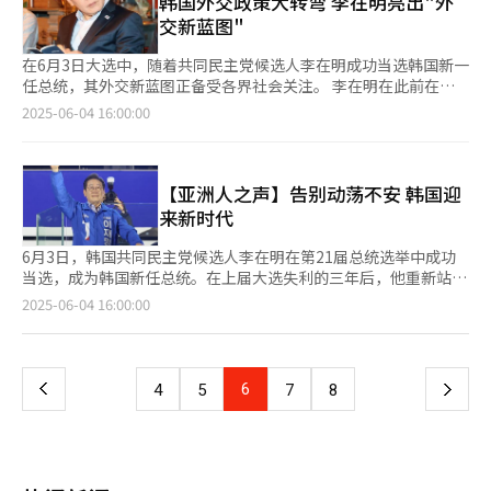
韩国外交政策大转弯 李在明亮出"外
跻身全球五大文化强国和软实力强国之列。 在社会安全领域，他
高中）一年级学生文在学（音）。 李在明还是首个在优兔
持丈夫的选战。她悄然走访全国寺庙、光州“五月母亲之家”、木
他仍需定期寄钱补贴家用，肩负着远超同龄人的生活重担。 大学
畿道知事期间，李在明曾多次访问中国，推动两国地方政府及产业
强调以“建设安全、和平的国家”为核心课题，必须彻查世越号、
交新蓝图"
（Youtube）频道订阅者突破100万的韩国政治人物，截止上月底
浦“世越号”船体，以及小鹿岛等地，继续她“隐秘内助”的角
时期，李在明深受“社会正义”与“人权法”相关课程影响，立志
经济合作。 2017年，李在明对北京进行了为期五天的访问，其间
梨泰院、五松地下车道等重大社会灾难的真相，确保国民生命财产
他的订阅粉丝量为142万。此前有人曾问他：“如果不从政，最想
色。 李在明多次表示，因为自己的政治选择，妻子和孩子一直在
成为一名公益律师。1986年，他通过司法考试后，于1989年完成
受北京大学韩半岛研究中心邀请，面向北大师生发表演讲，阐述了
不再受威胁。 关于对朝政策，李在明表示，将以“朝鲜GDP两倍
在6月3日大选中，随着共同民主党候选人李在明成功当选韩国新一
做什么工作”，他回答：“想成为旅游博主。”
承受不必要的痛苦，他对此深感愧疚。在金惠京涉嫌违反《公职选
司法研修院课程，毅然放弃高薪律所机会，选择回到城南市开设小
在第四次工业革命时代到来的背景下，城南市在社会福利和经济领
规模的国防预算”及“世界第五的军事实力”、韩美军事同盟为基
任总统，其外交新蓝图正备受各界社会关注。 李在明在此前在社
举法》一审宣判前，李在明说：“总统败选后经历了长期的‘地毯
型律师事务所，专注代理劳工权益及弱势群体维权案件。 执业期
域推行的一系列政策。 访问北京期间，李在明还到访中国社会科
础，构建有效威慑体系，同时保持沟通窗口的敞开，通过对话与合
交媒体上公布其外交安保政策承诺。在竞选纲领中他强调“实用外
2025-06-04 16:00:00
式搜查’，最终我的妻子成了牺牲品。真的非常抱歉，甚至悲痛到
间，李在明积极投身市民团体活动，在劳动权益保障、反歧视、反
学院亚太战略研究所，与中方学者就韩半岛及国际局势、政治经济
作实现朝鲜半岛的和平。他还强调，必须恢复因非法戒严而受损的
交”，表示将扩大韩国外交的领域并使其实现多元化，推进地区战
想死。” 另外，今日下午3点，共同民主党即将在中央党部举行选
强制拆迁等领域屡次发声，成功代理多起具有重大社会影响力的维
问题交换意见。由于当时正值韩中两国因萨德风波关系急转直下的
军队荣誉与国民信任，坚决防止军队再次被政治所动员。 他重
略和全球南方合作。 随着李在明外交安全相关消息的发布，对李
举对策委员会解散仪式。李在明计划向一直支持自己的选举对策委
权案件，逐渐成为当地知名人权律师。这段经历为他日后从政奠定
敏感时期，李在明的访问被认为向中方释放友好信号，缓解紧张气
申，将建设真正由国民主导的国家，坚定不移地推进“光之广
在明外交安全团队的关注度也在不断上升。据悉，李在明外交安保
员会相关人士表达谢意，并勉励党内领导。在结束当天的首个正式
了坚实基础和社会声誉。 2006年，李在明首度参选国会议员，但
氛。 2018年9月，李在明出席在天津开幕的夏季达沃斯论坛，在演
场”上燃起的社会改革议程。在演说最后，李在明引用作家韩江获
顾问兼共同民主党国际议员魏圣洛作为该团队的核心成员，目前掌
【亚洲人之声】告别动荡不安 韩国迎
日程后，李在明或立即着手进行内阁人事安排。
因政治经验不足而落选。2010年重整旗鼓，成功当选城南市市
讲中介绍了京畿道在推动基本收入制度中取得的成果和遇到的困
诺贝尔文学奖时的感言：“过去拯救了现在，死者拯救了生者。现
握关键决策权，且为李在明提供外交发面的建议。 ◆李在明核心
来新时代
长，开启政治生涯新篇章。任内推行包括“透明预算制度”、“青
难。当时在接受中国媒体采访时，李在明对中国坚持的发展方向给
在轮到我们成为未来的过去，去拯救明天的后代。”他表示，将回
外交顾问魏圣洛阐述韩国外交方向 近日，李在明外交安保顾问兼
年分红金计划”、“弱势群体支援政策”等一系列创新举措，虽引
予高度评价，认为中国经济发展方向的转变非常迅速，并表示朝鲜
应国民在深重伤痕中开出希望之花的召唤，全力描绘国家新愿景。
共同民主党国际议员魏圣洛在韩国新闻中心外国记者俱乐部举行记
6月3日，韩国共同民主党候选人李在明在第21届总统选举中成功
发部分争议，但获得市民广泛认可，于2014年顺利连任。 2018
的发展将为韩中两国带来巨大利益，韩中两国需建立互利共赢的合
就职典礼结束后，李在明随即前往龙山总统办公室开始履职。自当
者会，详细阐述韩国未来的外交政策方向。 魏圣洛在主题演讲中
当选，成为韩国新任总统。在上届大选失利的三年后，他重新站上
年，李在明当选京畿道知事，将施政理念扩展至更广范围，推动包
作关系。 2019年11月27日至30日，时任京畿道知事的李在明率团
选以来，他迅速投入施政筹备，未设总统交接委员会，便直接迈入
表示，当前韩国正再次面临重要变革的时期。李在明将坚持“国家
政治舞台中心，凭借卓越的领导力和政策执行力实现了政权更替。
页
2025-06-04 16:00:00
括“青年基本收入”、“京畿灾难基本支援金”等创新性社会福利
对重庆市进行访问。在为期三天的行程中，李在明一行考察了SK
执政轨道。
利益优先”原则，通过务实的对外政策，致力于将韩国打造成
与“政治新人”出身的前总统尹锡悦不同，李在明在政坛摸爬滚打
政策。此外，在房地产领域主张加强市场监管、限制开发利益不当
海力士半导体（重庆）有限公司、重庆市数字经济发展展示中心，
为“维护地区稳定的负责任外交强国”。 就韩美关系，魏圣洛表
逾20年，是名副其实的政治老将。 李在明的政治生涯并非一帆风
一
分配等。特别是在新冠疫情期间，他主张实施快速补贴和地方政府
参观了重庆大韩民国临时政府旧址陈列馆、重庆韩国光复军总司令
示，韩美同盟是外交政策的基石。李在明将致力于修复因非法戒严
顺。他曾卷入多起腐败案件，面临巨大的舆论压力和政治考验。然
自主防疫措施，展现出果断的危机应对能力。 2021年，李在明在
部旧址等地。 在与重庆市委副书记、市长唐良智的会谈中，李在
事件受损的双边互信，推动韩美同盟关系深化为未来战略同盟。
而，他始终坚守信念，坦然面对质疑，通过不懈努力和清白行动，
共同民主党总统候选人党内初选中胜出，代表进步阵营参加2022
上
6
下
4
5
7
8
明对重庆市大力发展的大数据、生物医药等产业表示出极大兴趣，
魏圣洛阐释称，李在明表示将以两国建交60周年为契机，在历史和
最终成功摆脱困境，赢得了民众的信任与支持。 李在明此次胜选
年总统大选。他提出公平经济、扩大福利、司法改革等政纲，与保
希望以未来产业领域的信息与资料共享为起点，积极推进京畿道与
领土问题上坚持原则，在其他方面面向未来推进合作，同时继续深
不仅仅是简单的政权更替，更反映韩国民众对“高效政府”的高度
守派候选人尹锡悦展开激烈角逐。最终，他以0.73%的微弱差距惜
一
重庆市展开交流与合作。 唐良智在当时的会谈中还提到，李在明
化韩美日三边安全协作机制。 在谈及李在明的对华政策是，魏圣
期待。面对高物价、经济低迷和社会两极分化等多重挑战，他以务
败，创下韩国总统选举史上最小票差纪录。 选后，李在明继续保
在中国也是一位知名人物，引发会谈现场笑声不断。 在重庆访问
洛表示，自尹锡悦就任总统以后，韩中关系正在经历建交以来最低
实和经济导向的竞选纲领，成功赢得中间选民的支持。 他一贯秉
持高度政治活跃度。先是参加仁川桂阳乙选区的国会议员补缺选举
的最后一天，李在明先后参观了韩国光复军总司令部和重庆大韩民
页
谷。然而，韩中和韩俄关系，对本地区的和平稳定同样至关重要。
持“实用主义”立场，强调股票和房地产市场税制改革，推行全民