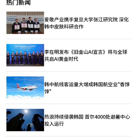
热门新闻
新客户群体、增强客户黏性，进一步提升平台的综合竞争力。 除
（-1.8%）的下降，工业制品整体下滑1.1%。细分品类中，聚乙烯
布《Skills Outlook》报告。会计、行政秘书等白领职业30%的工
了廉价手机服务外，新韩银行推出的外卖平台“ddangyo”也备受
（-3.3%）、热轧板（-6.6%）、动态随机存取存储器
作可被AI取代，而管道工人等蓝领职业的工作仅1%可被取代。 非
关注，已成为打破金融与非金融服务界限的典型案例。 新韩金融
（-1.5%）、家用冰箱（-7.4%）等跌幅较大。 6月贸易指数（以
盈利团体“Employ America”发布的数据显示，2022年3月至
爱敬产业携手复旦大学张江研究院 深化
集团通过“ddangyo”首次进军非金融领域。该平台在2020年12
美元为基准）显示，进口物量指数为112.55，进口金额指数为
2023年3月期间，美国失业白领达到15万人，而蓝领工种则成为最
月被金融委员会指定为创新金融服务后，经过约一年的筹备期间，
韩中皮肤科研合作
129.75，分别同比增长11.2%和2.9%。出口物量指数为125.86，
向往的职业。根据《华尔街日报》对美国劳工部统计的分析，机械
于2022年1月14日正式上线。 据新韩银行介绍，该平台的优势在
出口金额指数为138.96，也分别上涨6.8%和2.8%。 商品贸易条件
工和木工的时薪分别为23.32美元和24.71美元。年薪过亿韩元的职
于不向商户收取入驻费和广告费，仅收取业内最低水平的2%中介
指数为95.78，同比增长4%，实现连续24个月增长。这是由于进
业也不在少数，据职业评估网站Glassdoor的数据，美国熟练管道
手续费。相比之下，其他外卖平台的平均手续费高达
口价格（-7.4%）降幅大于出口价格（-3.7%）。商品贸易条件指
工的年薪为9.348万美元，高于硕士毕业生平均年薪（8.6372万美
11.4%，“ddangyo”的收费标准则更为合理。以月销售额为500
数是出口商品价格指数与进口商品价格指数的比值，该指数反映了
元）。 人口老龄化加速、劳动力锐减是全球多国面临的共同难
李在明发布《旧金山AI宣言》将与全球
万韩元（约合人民币2.5万元）的商户为例，在其他平台结算后实
一国单位出口商品能够换取的进口商品数量。随着商品贸易条件指
题。美国到2030年制造业将面临210万的人才缺口，中国劳动力人
共启AI黄金时代
际可得约443万韩元，而通过“ddangyo”结算后可获得约490万
数（4%）与出口物量指数（6.8%）的上升，收入贸易条件指数
口自2015年达到9.98亿的顶峰后急剧减少，已很难像以前一样输
韩元，收入却明显更高。 目前，“ddangyo”已不再是单纯的外
（120.55）也同比增长11%。
出廉价劳动力。 韩国的情况也极为相似，越来越多年轻人开始脱
卖平台，而是发展成为涵盖区域货币支付、小微商户贷款等服务的
下“孔乙己的长衫”，选择壁纸工、木工，或是干脆进厂“拧螺
综合性生活服务平台。 业内人士表示，银行的传统服务平台正逐
丝”。随着韩国步入超老龄化社会，劳动力缺口日益扩大推动蓝领
步从单一的金融服务工具转型为覆盖客户日常生活与资产管理的综
韩中航线客运量大增成韩国航空业"香饽
身价飙涨。 韩国建筑协会、中小企业中央会去年的统计结果显
合性金融平台。未来，各家银行还将持续推出多元化的创新服务，
饽"
示，蓝领职业中工资最高的是特高压电缆工人，日薪高达42.12万
为客户生活带来前所未有的便利。
韩元（约合人民币2200元），若每月工作20天，可获得至少842万
韩元的收入。脚手架工人、电焊工、泥瓦匠、油漆工人的日薪也均
超过25万韩元。 尤其是“95后”的就业观念也发生巨变，过去年
轻人更加青睐即使收入平平但“体面”的白领岗位，但如今他们更
热浪持续侵袭韩国 首尔4000处避暑中心
倾向于能够满足WLB（Work Life Balance，工作生活平衡）的蓝
投入运行
领工作，虽然劳动强度较大，但“干的越多，赚的越多”，最具代
表性的是现代汽车生产线工人，年薪逼近1亿韩元被视为“金饭