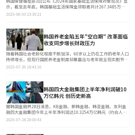
韩国保健福祉部3日公布《2024年国家基础生活保障对象现况》显
示，截至去年底，韩国基础生活保障金领取者共计267.3485万
人。其中，普通领取者为257.3778万人，占比96.3%；居住在社会
2025-08-03 23:30:21
福利设施等机构的设施领取者为9.9707万人，占比3.8%。 基础生
活保障制度是国家为扶助生活困难并需要保护的低收入群体而提供
各类补助的福利制度。申请人的收入必须低于一定标准，同时无可
扶养人或有但不具备扶养能力，才能成为领取者。 从年龄来看，
韩国养老金陷五年"空白期" 改革面临
在普通领取者中，65岁以上老年人占比最高，达到42.8%。其后依
收支同步增长财政压力
次为中年层（40至64岁）32.8%、青年层（20至39岁）9.8%、青
少年层（12至19岁）9.1%、学龄儿童（6至11岁）4.3%、婴幼儿
随着韩国社会老龄化程度不断加深，60岁以上仍在工作的老年人口
（0至5岁）1.3%。 随着人口老龄化加剧，基础生活保障领取者的
持续增长，但现行国民养老金制度却暴露出与老年就业现实脱节的
中老年人占比也持续上升。过去五年间，老年人占比从2020年的
结构性问题。当前制度规定养老金领取起始年龄将逐步推迟至
2025-07-30 18:43:16
35.4%逐渐升至2021年的37.6%、2022年的39.7%、2023年的
2033年的65岁，将导致退休群体在停止工作后可能面临长达5年的
41.3%，2024年则达到42.8%。与2014年的30.6%相比，十年间
养老金“空白期”，这一制度缺陷已引发社会各界对老年群体退休
增长12.2个百分点。 去年全国总人口中领取者比例为5%，65岁以
收入保障体系的深切忧虑。 韩国国民年金公团于30日发布的数据
上老年人中领取者比例达10.7%，在所有年龄中占比最高。其他年
显示，1969年以后出生的参保人将在59岁停止保费缴纳义务，却
韩国四大金融集团上半年净利润破10
龄人口领取者比例分别为12至19岁6.2%、6至11岁4.5%、40至64
需等到至65岁方可开始领取养老金。面对这一制度性断层，专家指
万亿韩元 创历史新高
岁4.1%、0至5岁2.1%、20至39岁2%。 从性别来看，女性领取者
出，应当将养老金参保年龄上限与领取年龄进行同步调整。在韩国
为143.3945万人，多于男性的113.9833万人。在人口比例方面，
老年人口经济活动参与率已显著高于经合组织（OECD）成员国平
据韩国金融界28日消息，KB金融、新韩金融、韩亚金融、友利金
女性老年人中的领取比例为12.1%，男性老年人为9%。
均水平的背景下，现行养老金制度亟需作出相应改革。延长参保期
融四大金融集团今年上半年净利润达10.3254万亿韩元（约合人民
限能提升参保人的养老金待遇水平，从而实质性强化退休保障。
币534.4亿元），同比增长10.5%，创历史新高。 从各集团表现来
2025-07-28 20:00:43
然而，韩国国民年金研究院在最新发布的《养老金论坛2025年度
看，KB金融集团上半年净利润为3.4357万亿韩元，同比增长
报告》中指出，上调参保年龄方案可能对养老金财政可持续性构成
23.8%；新韩金融集团为3.0374万亿韩元，同比增长10.6%；韩亚
新的挑战。该研究以“缴费年龄上限延长至64岁、领取年龄维持