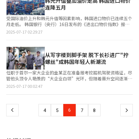
韩元升值叠加油价走高 韩国进口物价
冲击。在此背景下，若为争夺市场份额而进行过度投资，可能将面
金融和友利金融集团则将于25日依次发布。
政策，有观点认为适用对象范围仍需进一步扩大。济州汉拿大学特
规定合约时间，解约时不需要支付违约金。目前，KB国民银行和
连降五月
临更大的经营风险。一位业内人士表示：“低成本航空之间的生存
聘教授金道均（音）指出：“虽然相比新冠疫情期间的紧急灾难补
友利银行两家银行提供廉价手机服务。 2019年12月，KB国民银行
竞争已进入关键阶段。在多重不利因素叠加的情况下，若战略应对
助，本次补贴政策扩大了外籍人员的适用范围，但仍有些部分不够
率先推出旗下低廉手机品牌“KB Liiv M”，成为首家涉足通信服
受国际油价上升和韩元升值等因素影响，韩国进口物价已连续五个
失当，部分企业可能难以维持未来两三年的正常运营。”
完善。既然该政策目的是激活地方经济，就应将缴纳居民税的外籍
务的银行。同年4月，该服务被韩国金融委员会指定为创新金融服
月走低。 韩国银行（央行）16日发布的《进出口物价指数》报告
人员也纳入补贴对象。”
务。去年4月，韩国政府进一步将低廉手机服务正式纳入银行附属
显示，今年6月韩国进口物价指数为133.86（2020年=100），较5
2025-07-17 02:29:27
业务范围，为金融与通信融合的商业模式提供制度保障。 KB国民
月（134.61）下跌0.6%。继2月(-1%)、3月(-0.4%)、4月(-2.3%)
银行方面表示，将以数据为基础深度融合金融与通信服务，为客户
以及5月下降3.7%之后，已连续第五个月呈下滑趋势。 从品类来
提供个性化、定制化的解决方案。“KB Liiv M”不仅推出5G套餐
看，原材料矿产品（2.1%）上涨的同时，由于化学产品
资费，还陆续推出智能手表及平板套餐、好友共享套餐、eSIM服
（-2.2%），计算机、电子及光学设备（-1.8%）的下降，使中间
从写字楼到脚手架 脱下长衫进厂"拧
务和流量返现等优惠，深受用户欢迎。 值得关注的是，居住在韩
材料整体下滑1.6%。资本材料和消费材料分别下降1.1%和1%。
螺丝"成韩国年轻人新潮流
国的外籍人员也可以利用廉价手机通信服务。根据KB国民银行的
其中，咖啡（-13.5%）、丁酮（-7.3%）、初级镍产品
相关规定，持有外国人登录证且在韩合法停留期剩余30天以上的外
（-3.0%）、闪存（-2%）、二次电池（-2.8%）等的价格跌幅尤
任职于首尔一家大企业的金某正在准备报考挖掘机驾驶资格证，尽
籍人员均可开通该服务，享受与韩国居民同等的资费标准和优惠政
为显著。央行表示，虽然国际油价上涨，但韩元升值促使进口物价
管他头顶令人艳羡的“大企业白领”光环，但随着晋升空间逐渐被
策。 在服务满意度方面，自2021年下半年起，“KB Liiv M”连续
整体下滑。 汇率方面，6月韩元兑美元平均汇率为1366.95韩元
压缩，精神压力倍增，他彻底改变了想法。金某表示，单纯的体力
页
2025-07-17 00:02:47
八次在消费者调查机构Consumer Insight满意度调查中位居首
（约合人民币7.08元），较5月的1394.49韩元升值2%。同时，国
劳动反而有助于解压，蓝领工作也没有退休一说，这一点对于“社
位，巩固了其在MVNO市场的领军地位。在最新公布的调查
际油价以迪拜原油为基准，月均价格从每桶63.73美元上涨至69.26
畜”来说十分具有吸引力。 长期被就业市场边缘化的蓝领职业正
一
中，“KB Liiv M”获得总分726分，远高于行业平均的627分，领
美元，涨幅为8.7%。央行经济统计组组长李文熙（音）表示，7月
在重新获得关注，随着ChatGPT等生成式AI的粉墨登场，白领岗
先优势明显。截至今年6月，该品牌用户数量已突破43.7万人。 银
迪拜原油价格环比下跌约1%，汇率基本持平。目前，虽然油价和
位日益减少。尤其是学历门槛和收入水平越高的白领，被AI取代的
上
6
下
4
5
7
8
行进军虚拟通信市场，并不仅仅是为了扩大业务范围，更重要的是
汇率对进口物价的影响不大，但考虑到全球范围内仍存在诸多不确
可能性越大，反而是蓝领多从事的体力劳动难以被技术取代。在美
通过整合用户的金融与通信数据，构建更精准、个性化的服务体
定性，还需进一步观察。 同期，出口物价也出现下滑。6月出口物
国、欧洲等发达国家，随着低生育和老龄化加剧，劳动力短缺现象
一
系。未来，银行不仅可以开展“我的数据”服务，还可基于通信消
价指数为126.95，环比下降1.1%。自4月（-1.5%）与5月
日益严重，蓝领薪资水平水涨船高，正迎来新一轮黄金时代。 英
费行为，推出差异化的金融产品与信用评估模型。与此同时，通信
（-3.5%）已连续三个月呈下滑态势。按品类来看，农林水产品下
国教育集团培生教育日前在美国、英国、澳大利亚、巴西、印度等
资费的优惠策略也成为吸引年轻用户的重要手段，有助于银行拓展
页
跌1.8%，由于化学产品（-1.8%）与计算机、电子及光学设备
五国抽取5000个以上工作岗位，调查AI对工作岗位的影响，并发