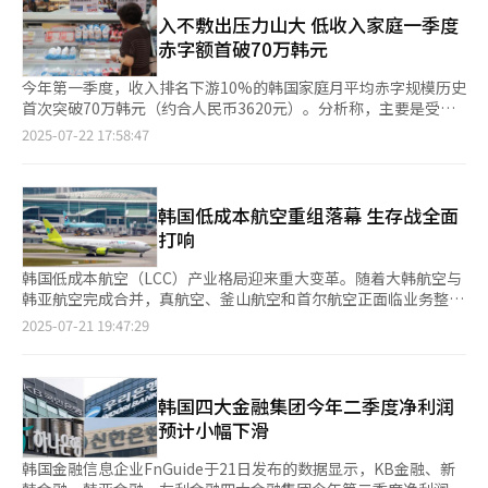
金融集团为2.301万亿韩元，同比增长11.2%。然而，友利金融集
65岁”为假设情境进行精算推算结果显示，国民年金基金的枯竭时
团则为1.5513万亿韩元，同比下降11.6%。 利息收入方面，四大
入不敷出压力山大 低收入家庭一季度
点将从现行制度下的2055年提前至2054年。尽管缴费年限增加，
金融集团上半年利息收入合计21.0924万亿韩元，同比增长1.4%。
赤字额首破70万韩元
保费收入将同步增长，但也将同步提高参保人未来的养老金给付水
其中，新韩金融集团利息收入为5.7188万亿韩元，同比增长
平，最终导致支出增速超过收入增速，形成“收支双增”的财政困
1.4%；友利金融集团利息收入为4.5138万亿韩元，同比增长
今年第一季度，收入排名下游10%的韩国家庭月平均赤字规模历史
境。 专家指出，政府在推进参保年龄上调的同时，必须构建精细
2.7%；韩亚金融集团为4.4911万亿韩元，同比增长2.5%。虽然KB
首次突破70万韩元（约合人民币3620元）。分析称，主要是受内
化的配套政策体系以缓冲财政压力。报告中建议，建立缴费年龄与
金融集团利息收入最高，为6.3687万亿韩元，但较去年同期小幅下
需低迷影响收入减少，刚需消费难以缩减，导致家庭生计压力山
2025-07-22 17:58:47
领取年龄的弹性联动机制，实施渐进式调整；强化对低收入个体工
降0.4%。与此同时，四大金融集团上半年非利息收入达7.2122万
大。 统计厅22日发布的数据显示，今年第一季度每户家庭每月平
商户等弱势参保群体的保费补助政策；协同推进延迟退休等劳动力
亿韩元，同比增长7.2%，成为推动业绩改善的重要因素。 尽管四
均收支盈余为127.9万韩元，同比增长12.3%。盈余指从可支配收
市场改革，形成政策合力。 学界普遍认为，扩大老年劳动者的养
大金融集团上半年交出历史上最佳成绩单，但由于韩国政府收紧家
入中剔除消费支出所余金额，可看做是家庭实际结余的可支配资
老金参保覆盖，消除制度性保障盲区，是应对人口结构变化的必要
庭贷款规则，预计下半年利息收入增长将陷入停滞。 韩国政府正
金。 统计厅按照收入标准，将家庭划为10个等级，从收入水平所
韩国低成本航空重组落幕 生存战全面
举措。然而，任何制度改革都应建立在严谨的财政评估基础上，并
在敦促主要银行转变经营模式，摆脱对存贷利差（存款利率与贷款
在阶层来看，第一分位（收入居下游10%）的家庭第一季度赤字额
打响
同步强化对弱势群体的兜底保障，才能在实现代际公平的同时保持
利率之差）的过度依赖，将重心转向投资扩大。总统李在明本月24
为70.1万韩元，意味着消费支出超可支配收入高70万韩元。赤字规
长期可持续性。
日在首席秘书官会议上向金融机构强调：“不要沉迷于住房抵押贷
模同比扩大22.3%，自2019年实施相关统计以来首次突破70万韩
韩国低成本航空（LCC）产业格局迎来重大变革。随着大韩航空与
款等轻松的‘利息游戏’，要更加关注投资扩大，只有这样，金融
元。 以第一季度为基准，收入居下游10%家庭的赤字从2019年的
韩亚航空完成合并，真航空、釜山航空和首尔航空正面临业务整
机构才能实现健康发展。” 为此，金融委员会将于28日召开由副
55.5万韩元先后上升至2020年的57.1万韩元和2021年的67.5万韩
合，而易斯达航空于2023年被私募基金收购后重启运营。同时，
2025-07-21 19:47:29
委员长权大暎主持的金融机构座谈会，邀请银行联合会、人寿保险
元后，2022年收窄至55.6万韩元。但2023年再度攀升至69.6万韩
T'way航空经营权由大明Sono集团掌控，Air Premia的控股权则
协会、综合保险协会、信贷金融协会和金融投资协会等主要金融协
元，去年虽降至57.3万韩元，但今年再次出现反弹。 分析称，可支
被Tire银行收入囊中。此外，由Winix集团收购的Parata航空计划
会负责人参会，共同探讨应对策略。
配收入减少，消费支出增长是导致家庭赤字扩大的原因。收入下游
于本月实现首航。 随着低成本航空行业重组进程接近尾声，市场
10%家庭今年第一季度可支配收入为56.4万韩元，同比下滑
预测低成本航空将迎来更为激烈的生存竞争。韩国作为国土面积有
韩国四大金融集团今年二季度净利润
6.4%。虽然劳动收入同比增长17.2%，但营业收入剧减30.9%，
限且人口规模相对较小的市场，却聚集了过多低成本航空运营商，
预计小幅下滑
转移性收入减少3.2%。第一季度消费支出为126.5万韩元，同比增
导致市场竞争日趋白热化。即便是市场份额位居首位的济州航空，
长7.6%。 第二分位（收入水平居下游10-20%）家庭赤字为17.5
在去年发生安全事故后，为消除负面影响也不得不推出一系列激进
韩国金融信息企业FnGuide于21日发布的数据显示，KB金融、新
万韩元，同比大幅增长23.4%。此外，第3至第10分位家庭均实现
的市场策略和服务创新，反映出当前行业整体氛围紧张。 据国土