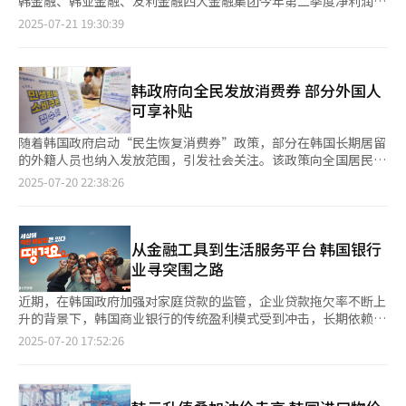
韩金融、韩亚金融、友利金融四大金融集团今年第二季度净利润预
盈余，尤其是收入排名上游10%的第10分位家庭盈余为531万韩
交通部发布的航空统计数据，今年第二季度航空旅客总量达到
计为5.1118万亿韩元（约合人民币263.6亿元），同比下降1.1%。
2025-07-21 19:30:39
元，同比增长11.7%。第8和第9分位家庭盈余分别为191.5万韩元
3780.1618万人次，同比增长1.2%。其中，低成本航空客流量为
分析认为，随着基准利率下调推动市场利率整体走低，银行净息差
和264万韩元，同比分别增长23.1%和10.7%。 韩国经济产业研究
1746.1903万人次，同比下降2.8%；而大韩航空与韩亚航空等全服
（NIM）出现收窄，拖累整体利息收入。不过在此背景下，四大银
院经济研究室长金光锡（音）称，持续的高通胀和高利率导致内需
务航空（FSC）则实现超过3%的客流增长。从上半年整体表现来
行整体业绩表现依然相对稳健。 从各集团来看，KB金融集团今年
疲软，弱势群体首当其冲遭重创。由于低收入家庭刚需消费占比
看，全服务航空旅客运输量同比增长3.8%，低成本航空则下滑
第二季度净利润预计为1.6413万亿韩元，同比下降4.1%；友利金
韩政府向全民发放消费券 部分外国人
高，难以缩减开支，收入不稳定性值得有关部门重视。
5.4%。尽管航空客运市场总量保持微幅增长，但低成本航空的客
融集团预计为8784亿韩元，同比下降8.6%。相比之下，新韩金融
可享补贴
源正向传统全服务航空转移。 低成本航空盈利能力同样堪忧。由
集团预计实现净利润1.47万亿韩元，同比增长1.3%；韩亚金融集
于在机型配置、航线和服务水平等方面缺乏显著差异化优势，低成
团预计为1.1221万亿韩元，同比增长7%。 分析指出，韩亚金融集
随着韩国政府启动“民生恢复消费券”政策，部分在韩国长期居留
本航空不得不主要依靠价格竞争来吸引客源。据金融数据分析机构
团业绩表现亮眼，主要得益于信用卡、证券经纪、融资租赁等业务
的外籍人员也纳入发放范围，引发社会关注。该政策向全国居民发
FnGuide预测，济州航空今年预计将出现407亿韩元（约合人民币
保持稳健增长态势，同时受益于韩元升值带来的汇兑收益。 值得
放15万至55万韩元（约合人民币773元至2834元）不等的消费补
2025-07-20 22:38:26
2.2亿元）的营业亏损；真航空虽然仍保持盈利，但营业利润预计
关注的是，尽管今年二季度业绩略有回落，但四大金融集团全年净
贴，旨在提振内需、帮助小商户渡过经营难关。 据韩国政府20日
同比下滑22.4%，降至1266亿韩元；T'way航空的亏损规模将从去
利润预计达到18万亿韩元，创历史新高。 具体来看，KB金融集团
消息，“民生恢复消费券”于本月21日起正式发放。申请分为两个
年的123亿韩元扩大至478亿韩元；釜山航空营业利润也将同比下
今年全年净利润预计将从去年的5.0286万亿韩元增至5.6152万亿韩
阶段：第一阶段为21日至9月12日，全国居民均可申请；第二阶段
降35.1%，为950亿韩元。 专家分析指出，当前市场趋势并非短期
元，同比增长11.7%；新韩金融集团预计将从4.5582万亿韩元增至
将于9月22日开始，面向收入排名后90%的群体受理申请。 部分持
从金融工具到生活服务平台 韩国银行
波动，而是行业结构性调整的体现。除受务安机场事故影响外，随
5.0845万亿韩元，同比增长11.5%；韩亚金融集团预计将从3.7685
有合法长期居留资格的外籍人员也可申请消费券。具体包括登记在
业寻突围之路
着国民生活水平提升，消费者对航空安全和服务品质的需求日益增
万亿韩元增至4.0158万亿韩元，同比增长6.6%。 然而，友利金融
韩国居民登记簿上且已加入健康保险或医疗保险的外籍人员，以及
强，价格因素的相对重要性正在下降。业内人士认为，仅依靠传统
集团因近期收购了东洋人寿与ABL人寿，而一次性费用增加，今年
加入健康保险或医疗保险的永居权者（F-5签证）、结婚移民者
近期，在韩国政府加强对家庭贷款的监管，企业贷款拖欠率不断上
的低成本运营模式已难以为继，这促使整个行业加速转型升级。如
全年净利润预计将从去年的3.1715万亿韩元降至3.1095万亿韩元。
（F-6签证）和获得认可的难民（F-2-4签证）。 根据韩国法务部
升的背景下，韩国商业银行的传统盈利模式受到冲击，长期依赖存
今，各低成本航空不再单纯依赖价格优势，而是积极投资于机队扩
尽管韩国政府持续加强家庭贷款监管，但各大证券公司对主要金融
出入境外国人政策本部统计，截至今年5月，持有永居权的外籍人
贷利差的银行业经营模式正面临挑战。面对这一挑战，银行业正积
2025-07-20 17:52:26
充、航线优化和服务品质提升，努力突破对日韩等短程国际市场的
集团的全年业绩前景仍持乐观态度。这反映出各集团正积极拓展非
员为15.4038万人、结婚移民者为18.4165万人、获认可的难民者
极寻求新的突破口，力图跳出传统盈利模式，转型为覆盖客户日常
依赖，积极开拓欧洲等中远程国际航线，以期在激烈的市场竞争中
利息收入业务，通过多元化经营策略有效应对净息差收窄带来的挑
为1598人。行政安全部相关负责人表示：“本次纳入消费券发放
生活的综合性平台。 在韩国四大银行中，KB国民银行首次进
占一席之地。 然而，低成本航空能否支撑转型所需的资金是关
战。 另外，四大金融集团将于本周内陆续发布今年第二季度财
范围的外籍人员约为35.8万人。政府已向各地方政府分发包含英文
军“虚拟运营商”（MVNO）市场、推出廉价手机服务，成为典型
键。目前低成本航空业整体财务状况仍不稳定，尚未完全摆脱疫情
报。其中，KB金融集团将于24日率先发布财报，新韩金融、韩亚
说明的指南，便于外籍人员了解申请流程及使用范围。” 对于该
案例。与韩国主流移动通信公司的套餐相比，资费低廉，同时没有