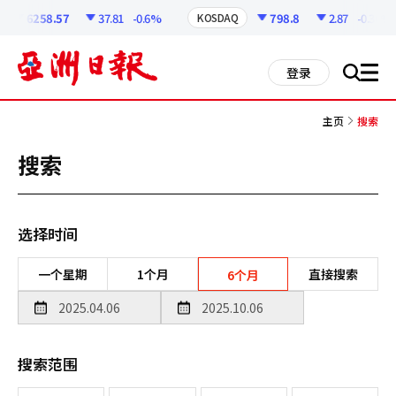
코
인
6258.57
37.81
-0.6%
798.8
2.87
-0.36%
KOSDAQ
정
보
all
登录
搜
men
索
主页
搜索
搜索
选择时间
一个星期
1个月
直接搜索
6个月
搜索范围