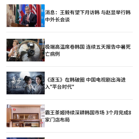
碗”，每年吸引大批应聘者慕名而来。 就业招聘信息网站Incruit
面向481名应届大学毕业生实施的调查显示，70.3%的受访者回答
消息：王毅有望下月访韩 与赵显举行韩
如果有机会，会考虑从事蓝领工作。给出的理由主要为“工作内容
中外长会谈
单纯”、“收入可观”、“不被业绩和升职压力困扰”等，42.8%
的受访者认为AI的普及将导致白领工作减少。 年轻人对蓝领工作的
关注并不仅仅局限于找工作的喜好上，蓝领文化“出圈”扩大至文
化内容、服装时尚等领域。在优兔（Youtube）和Instagram等网
络平台上，介绍体验各种现场劳动的频道人气极高。拥有105万订
极端高温席卷韩国 连续五天报告中暑死
阅粉丝的“All about jobs”极具代表性，视频多以沉浸式体验现
亡病例
场劳动为主题，播放量极高。 千禧年前后曾一度流行的“工装
风”也卷土重来，市场调查机构TMR的数据显示，2022年至2031
年间，全球工装市场规模将从以年均6.3%的增幅持续扩大，韩国
的本土工装市场规模也已突破1万亿韩元。 但“理想很丰满，现实
很骨感”，蓝领工作虽充满吸引力，但入行门槛却比想象中要高。
《逐玉》在韩破圈 中国电视剧出海进
蓝领职业的工种十分多元，从清洁、焊接、贴砖、管道、木工、园
入"平台时代"
艺，到叉车、挖掘机、起重机等工程机械操作都属于广义上的蓝领
范畴。仅装修领域就包含墙纸铺设、地板安装、门窗维修、阳台扩
建、水槽更换等繁杂的细分类别。 对于渴望脱下长袍加入蓝领大
军的年轻人，专业人士建议称，选择职业时应结合现有资金、可投
霸王茶姬持续深耕韩国市场 3个月完成8
入的时间、居住地区等实际条件选择合适工种。蓝领工作既有驾驶
家门店布局
叉车、挖掘机等必须持证上岗的领域，也有清洁、管道、木工、瓷
砖等虽需资格证，但更看重现场经验的行业。若目前已有工作，建
议先积累经验而非盲目“裸辞”，不妨可选择培训机构，或利用假
日打零工熟悉现场氛围再慎重做出判断。