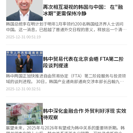
正式会议期间首次举行韩中首脑会谈后，时隔两个月再次与习近平
弈持续、中日关系恶化的背景下稳定周边关系、尤其是与重要经济
士透露，韩方已就下月在华举办演唱会事宜与中方展开协商，并向
举行会谈。 李在明将于1月4日至6日在北京与习近平举行首脑会
再次相互凝视的韩国与中国： 在"融
与技术合作伙伴保持良性互动，同样具有战略价值。 ▲经贸合作
HYBE、SM、YG和JYP等四大娱乐公司询问旗下主要艺人的行程安
谈，并出席国宾晚宴等活动，此后前往上海，展开为期两天的行
冰期"更需保持冷静
仍是最具可操作性的突破口 去年11月韩中首脑会谈期间，双方签
排。韩国总统室对此持谨慎态度，称尚未敲定任何事项。但执政党
程。 预计在会谈中，李在明将与习近平就韩中双边关系，以及韩
署了七项谅解备忘录（MOU），涵盖2026—2030年经济合作规
一位相关人士表示，考虑到中方立场，我方不宜率先公开日程，但
半岛周边局势等展开广泛讨论，议题包括深化经济合作、西海（黄
韩国总统李在明计划于明年1月率领约200名韩国经济界人士访问
划、货币互换协议、服务与投资领域自贸谈判、创新创业合作、农
中方对举办演唱会提议持积极态度。 分析认为，目前尚未有官方
海）构造物以及朝鲜问题等。 尽管可能未被列入正式议题，但李
中国。这一消息，已超越了普通外交日程的意义，释放出一个清晰
产品检疫、共同打击电诈犯罪等多个领域。这些文件为韩中关系恢
明确消息，但这一动向自2016年“萨德”事件导致韩流在华活动
在明可能就韩国推进建造核潜艇计划向中方进行说明，强调这一计
信号：长期处于低谷的韩中关系正在重启。 就在几年前，韩中关
2025-12-31 00:51:19
复提供了制度框架，但能否真正落实仍有待检验。李在明此次访华
受限以来，双方首次探讨政府主导的规模化文化交流项目，显示出
划属防御性措施，目的在于避免加剧军事紧张关系，消除中方疑
系仍可被形容为“虽不舒服但互相需要”。政治互信减弱，经贸合
的重要任务之一，正是推动协议从“文本”进入“执行”阶段。
两国在人文交流合作的积极态度。 在去年举行的韩中首脑会谈晚
虑。 李在明还可能就“E·N·D倡议”等韩半岛和平构想争取中
作更多依赖惯性运转，民间交流明显降温。两国关系虽未中断，却
三星电子、SK、现代汽车、LG等韩国大企业掌门人此次将陪同李
宴上，习近平主席对韩方提出的在北京举办大型演唱会表示出兴
方的理解与支持。此外，外界高度关注此访是否将成为“限韩
逐渐陷入一种“相互关联却缺乏对话”的状态。 然而，去年，中
在明出访，预计在半导体、新能源汽车、电池、人工智能与供应链
趣，并当场对外交部长王毅做出指示。分析认为，如果韩国总统李
令”松绑的重要契机。 此前李在明在介绍与习近平首次会谈成果
国对韩国公民实施免签入境政策，随后，中国国家主席习近平在亚
韩中贸易代表在北京会晤 FTA第二阶
安全领域，两国将探求新的合作可能性。 中方可能释放进一步扩
在明新年访华行程最终敲定，韩中首脑会谈与文化交流活动有望呈
时曾表示，此次会谈在全面恢复韩中关系、以战略合作伙伴身份重
太经合组织（APEC）领导人非正式会议期间访问韩国，为双边关
段谈判提速
大市场准入、优化营商环境的政策信号，韩方则希望借此稳定在华
现联动效果。 不过，分析指出，“限韩令”背后不仅涉及双边政
新走上务实共赢之路方面具有重要意义。他还表示，鉴于习近平主
系注入了新的动力。虽然尚难断言坚冰已经完全解冻，但可以确认
韩企信心，防止投资与供应链继续外移。若能促成具体投资合作项
治因素，也与中方近年来强化文化产业管理的政策方向有关。因
席已发出访华邀请，期待在不久的将来访问中国，推动两国关系发
的是，中韩关系已步入一个谨慎试探的“融冰期”。 外交从来都
韩中两国正加快推进自由贸易协定（FTA）第二阶段服务与投资领
目，将有助于将政治互信转化为共享经济发展成果。 此外，外界
此，即便K-POP演唱会顺利举行，“限韩令”能否全面解除仍不确
展为更加紧密的近邻关系。 上海行程中预计将包括与回顾历史和
是时机的艺术，韩国此时推进总统访华，显然是对这一时机的把握
域的谈判进程。 30日，韩国产业通商部通商交涉本部长吕翰九和
高度关注本次访问是否会成为“限韩令”全面松绑的转折点。若中
定。但随着中日关系趋紧、日本籍艺人在中国的演出接连取消，如
未来相关合作的内容。姜由桢表示，2026年既是白凡金九先生诞
与回应。 中国依然是韩国最大的贸易伙伴。无论是进出口、投资
中国商务部国际贸易谈判代表兼副部长李成钢在北京会晤。双方商
方在文化交流、演出、文化内容引进等方面释放更明确的积极信
2025-12-31 00:32:51
果韩国艺人率先重返中国市场，象征意义不容小觑。 ▲经贸合作
辰150周年，也是大韩民国上海临时政府旧址成立100周年，将安
与产业链，还是旅游、留学生交流，两国经济结构早已深度交织。
定明年上半年再次举行贸易代表会议，共同检查自贸协定后续谈判
号，不仅是文化交流层面的突破，还将具有对韩政策姿态实质性调
同步升温 五大集团掌门人有望七年来首次访华 在经济领域，韩中
排相关行程，此外还包括加强两国企业在风险投资和初创企业领域
即便政治氛围趋冷，经济合作也难以简单切割。问题在于，过去数
情况。双方还对石化、政府采购、知识产权等韩中自贸协定相关焦
整的重要象征意义。 ▲在有限空间内寻找半岛议题突破口 与经贸
互动日益密切。据韩国经济界消息，大韩商工会议所将于下月率领
合作的行程。 关于经济使节团是否随行以及具体规模和名单，青
年间，韩中关系更多停留在“相互依存而缺乏沟通”的层面。 免
点议题进行讨论，并就基于韩中自贸协定深化双边合作形成共识。
领域相比，安全与半岛问题的突破空间相对较小，但仍是李在明此
200人规模的经济代表团对中国北京进行访问。这是自2019年后，
瓦台未对外公开，但表示期待在核心矿产供应链、投资促进、数字
签政策率先在民间层面打破了这一僵局。韩国公民赴华人数回升，
韩中自贸协定于2015年生效。由于韩中当时就开放服务、投资市
韩中深化金融合作 外贸利好浮现 实效
行的重要议题之一。近年来，中国在朝鲜问题上的立场趋于谨慎，
大韩商工会议所时隔7年再次组织大规模经济代表团访华。 据悉，
经济及绿色环保产业等领域与中方取得互利共赢的经济合作成果。
经贸展会、商务洽谈、学术交流逐步恢复活力。某种意义上，并非
场达成的协议存在局限性，双方决定在自贸协定生效后两年内完成
甚至在某些场合被指对朝态度偏于宽容。 李在明提出的半岛和平
待观察
此次访华经济代表团规模空前。SK集团会长崔泰源、三星电子会
相关部门之间预计将签署多项谅解备忘录。 中国外交部发言人林
外交率先开路，而是民间往来为关系修复撬开了一道缝隙。习近平
后续谈判，但迄今未达成协议。若韩中自贸协定第二阶段谈判谈
进程包括跨境交通、旅游、贸易等构想，试图逐步将朝鲜重新纳入
长李在镕、现代汽车集团会长郑义宣、LG集团会长具光谟等韩国
剑在当天的例行记者会上表示，此访是李在明总统就任后首次访
主席的访韩，则将这一缝隙拓展为更具制度性和外交意义的空间。
妥，两国互相开放的市场范围将从目前的工业品、农副产品进一步
地区合作框架。此次访华中，韩方将争取中方对韩国和平构想的原
展望未来，2025年与2026年有望成为韩中关系的重要转折期。韩
主要企业集团的掌门人有望悉数随行。较2019年以主要经营层员
华。中韩互为重要近邻和合作伙伴，期待在两国元首的战略引领
李在明此次访华将有200余名经济界人士随行，也正是这一思路的
扩大到金融、电信、法律、文化等服务和投资领域。 同时，外界