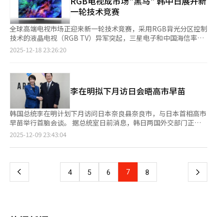
RGB电视成市场"黑马" 韩中日展开新
情绪为基础，以执行而非口号为核心，以可持续而非短期成果为目
算中的占比仍然有限，货币互换的实际效应恐难全面显现。 据韩
国内工厂。 业内分析指出，传统车企相继关停生产线，主要源于
标——这应成为当前韩中关系重新校准的基本原则。 融冰期终将过
一轮技术竞赛
国经济界近日消息，韩国对华贸易去年自1992年韩中建交以来首
两大背景：一是电动化转型步伐落后于市场需求变化，二是中国电
去，河流要么重新奔流，要么再次封冻。走向何方，取决于双方的
次出现逆差。在此背景下，韩国企业普遍期待通过本币互换在对华
动车企的崛起打破传统格局，导致欧美日车企在全球及本土市场份
判断与姿态。此刻再次相互凝视的韩中两国，不应回到过去，而应
全球高端电视市场正迎来新一轮技术竞赛，采用RGB背光分区控制
贸易中降低结算成本、减轻汇率波动带来的不确定性。 目前，韩
额承压。 大众在中国市场的销售占比曾高达40%，但随着中国电
迈向更加成熟、理性的关系。克制期待，保持警惕，同时敞开对话
技术的液晶电视（RGB TV）异军突起，三星电子和中国海信率先
国出口企业的人民币贸易结算规模正在稳步扩大。对华出口约占韩
动车品牌的迅速崛起，其电动车战略推进不够有力，使业绩明显承
之门——这既是韩中关系所需的常识，也是国家外交应坚守的基本
发布新品，LG电子于日前发布首款RGB Mini LED电视，日本索尼
2025-12-18 23:26:20
国总出口的20%，若以美元结算，汇率波动影响较大，而人民币结
压。通用则因补贴政策变化不得不重新调整电动化投资节奏。日产
平衡。
也宣布将于明年推出RGB电视，一场围绕RGB电视的“三国演
算可提升汇率稳定性。国际金融中心数据显示，今年上半年韩中贸
在电动车与混合动力领域落后于丰田、铃木等本土竞争者，也未能
义”拉开帷幕。 据相关业界消息，三星电子和LG电子计划在明年1
易规模虽下降3.3%，但人民币结算规模依然维持在141亿美元的高
抓住产业关键窗口期。 与传统车企的收缩战略相反，韩国现代汽
月美国拉斯维加斯举行的全球最大家电IT展会“CES 2026”上公
位，人民币结算比重也从去年的10.5%升至11%。 与此同时，今
车集团与中国比亚迪等新兴领军企业正在加速海外扩张，积极布局
开Micro RGB电视。LG电子将公开三款型号，三星电子则将展出
年上半年人民币在全球贸易融资中的份额为7.6%，超越欧元位居
未来市场。现代汽车集团近期宣布，2026年至2030年期间将在韩
李在明拟下月访日会晤高市早苗
2026年6款新品中的部分机型。 Micro RGB电视被称为液晶电视
第二。但美元仍以81.4%的占比绝对领先。韩国央行统计数据显
国国内投资125.2万亿韩元（约合人民币5946亿元）。现代汽车正
（LCD）技术的“天花板”，与液晶电视一样采用背光源，但最大
示，去年韩国出口结算货币中美元占比高达84.5%，人民币仅为
在蔚山建设电动车专用工厂，计划明年竣工，并在建设氢燃料电池
不同在于通过将红（R）、绿（G）、蓝（B）三种LED背光进行独
韩国总统李在明计划下月访问日本奈良县奈良市，与日本首相高市
1.5%。 对此，有观点认为，除对华贸易占比较高的企业外，货币
新工厂，预计2027年投产。起亚则以未来核心业务专用目的型移
立、精细的本地调光控制，大幅提升色彩表现、亮度与对比度，目
早苗举行首脑会谈。 据总统室日前消息，韩日两国外交部门正就
互换的直接效益可能有限。业界专家指出：“韩中货币互换在降低
动出行工具（PBV）为支点，在京畿道华城投入4万亿韩元，正在
前由TCL等中国企业占据主导权。 即使同为RGB电视，不同国家
李在明于下月中旬对日本奈良县进行为期两天访问的方案进行日程
贸易成本方面有积极作用，但也可能加深对中国市场与人民币结算
页
2025-12-09 23:43:04
建设一座PBV专用工厂——“EVO工厂”。 全球电动车销量领先的
仍存在技术差距。在今年9月举行的欧洲最大家电展会“IFA
协调。奈良县是高市早苗的故乡和选区，在10月底庆州亚太经合组
体系的依赖。由于目前韩国企业使用人民币直接结算的比重较低，
比亚迪则加快布局欧洲市场，先后推动在匈牙利、土耳其、西班牙
2025”上，海信和三星电子同步公开RGB电视，但三星的Micro
织（APEC）领导人非正式会议期间举行的韩日首脑会谈上，李在
其实际收益仍需进一步评估。” 此外，另有专家指出，在美元流
一
建设工厂。吉利、上汽等中国车企也在研究在欧洲设厂的可能性，
RGB电视LED原件尺寸仅为100微米，海信同类产品为100至500
明表示，按照韩日“穿梭外交”精神，我将下次出访日本，条件允
动性危机等市场不确定性加剧时，韩中本币互换的“实际效用”有
显示其积极扩大全球产能的战略意图。 业内认为，尽管全球电动
微米，韩国企业在微型技术上暂时领先。 尽管Micro RGB和Mini
许希望访问奈良县，高市早苗对此欣然应允。 日本政府此前计划
限。通过货币互换获得的人民币在真正的危机情况下难以立即兑换
车市场面临阶段性“鸿沟期”，但电动化趋势不可逆转。部分传统
上
7
下
4
5
6
8
RGB电视画质仍不及目前公认高端的OLED电视，但市场定位十分
下月在日本举行韩中日三国领导人会议，但由于高市早苗在台湾问
成美元，且需对方央行批准，因此难以被视为有效的紧急应对手
车企在困境中选择削减投资，而韩中车企借机扩大产能，有望在未
明确，瞄准渴望高端画质，却因OLED价格过高而却步的消费者。
题上的不当发言引发中日关系恶化，中方拒绝参会导致会议告吹。
段。 高丽大学经济学系教授姜成振（音）表示：“韩中货币互换
来产业竞争中占据重要位置。业内人士表示，当前全球汽车产业格
一
RGB电视性能优于普及型LCD及Mini LED电视，价格则介于两者
若李在明此次访日成行，将是其就任总统后第5次与日本首相会
在外交层面象征着双方互信，但人民币并非国际储备货币，且无法
局重塑加速推进，大众等传统企业在收缩战线，而韩中车企持续扩
与OLED之间。面对中国品牌以Mini LED电视快速渗透中高端市
面。今年6月，李在明出席在加拿大举行的七国集团（G7）首脑峰
在短时间内直接兑换成美元，因此在流动性危机阶段，其实际应急
大投资，其差异化策略将对未来全球汽车竞争态势产生深远影响。
页
场，三星和LG大力推广Micro RGB，被视为战略回应。 日本索尼
会期间，与时任日本首相石破茂首次举行会谈，8月访问日本东京
功能相对有限。”