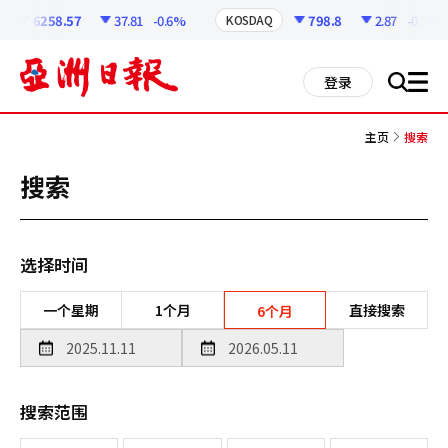
코
인
6258.57
37.81
-0.6%
798.8
2.87
-0.36%
KOSDAQ
정
보
all
登录
搜
men
索
主页
搜索
搜索
选择时间
一个星期
1个月
直接搜索
6个月
搜索范围