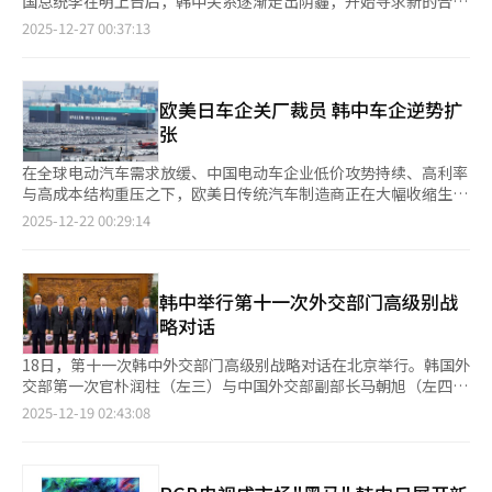
则性支持，在外交表述层面重新提及“半岛无核化”，保持韩中在
国总统李在明上台后，韩中关系逐渐走出阴霾，开始寻求新的合作
工为主的访问不同，此次“掌门人外交”被视为韩国经济界重新布
下，此访为推动中韩战略合作伙伴关系进一步向前发展发挥积极作
延伸。这不是一场以宣示立场为目的的访问，而是强调在一线、在
也期待此次谈判进展可能成为“限韩令”松绑的契机。中国在
朝鲜问题上的沟通与协调渠道顺畅。 若在首脑会谈中，习近平公
空间。2025年11月1日在庆州举行的韩中首脑会谈尤其具有标志性
局中国市场、深化对华合作的重要信号。 访问期间，代表团计划
2025-12-27 00:37:13
用。
具体项目中寻求成果。半导体、电池、电动汽车、生物医药、文化
2016年因反对韩国部署“萨德”反导系统，于次年对韩国文化、
开表达对韩半岛和平与稳定的支持，将被视为重要政治信号。 ▲
意义——这是中国国家主席习近平时隔11年再次访韩。在持续约
与中国国际贸易促进委员会（CCPIT）在北京共同举办商务论坛，
内容、绿色产业等领域，既是竞争前沿，也是合作交汇点。对韩国
旅游等产业实施限制。尽管中方官方否认存在“限韩令”，但韩国
结构性约束依然存在 尽管韩中关系的回暖信号明确，复苏前景被
100分钟的会谈中，两国元首就“推动战略合作伙伴关系成熟发
并签署谅解备忘录（MOU）。双方将重点围绕制造业创新、供应
而言，既无法将中国排除在外，也不可能毫无保留地照单全收。
文化在中国市场传播确实受到限制。 吕翰九前前日访华，先后会
广泛看好，但限制同样客观存在无法被忽视。首先，中美战略博弈
展”达成共识。 在金融领域，两国签署了规模达70万亿韩元/4000
链稳定、服务与内容产业合作等议题展开探讨。在全球供应链重组
值得注意的是，外界亦关注此次访问中，除经贸合作外，是否涉及
见中国国际贸易促进委员会、国务院发展研究中心的部长级官员。
仍是最大变量，韩中关系难以脱离这一结构背景。其次，台海局
亿元人民币的双边本币互换协议，有效期五年。此举标志着两国在
欧美日车企关厂裁员 韩中车企逆势扩
与科技竞争日益加剧的背景下，双方将致力于构建“互补互惠、水
防务与安全领域的沟通。这表明，首尔正尝试以更立体的方式管理
据产业商部介绍，吕翰九与各方就全球贸易环境变化、供应链重组
势、中日关系、朝鲜的核开发等等地区不稳定因素随时可能对双边
复杂的国际金融环境下延续了这一重要金融合作安排，为区域经济
平协作”的新型经贸合作关系。 ▲李在明本月访华在望 首脑外交
张
中韩关系，而不仅限于经济层面。 但正是在此刻，更需要保持冷
和技术创新给产业带来的影响、韩中贸易合作方向等广泛交换意
关系产生冲击。再次，西海（黄海）构筑物、中国渔船非法越境捕
稳定与双边贸易投资提供了持续保障。 韩中本币互换协议始于
成关键变量 在外交日程方面，李在明有望于今年年初访华，与习
静。“融冰期”意味着解冻在即，但也意味着风险。冰层最薄之
见。吕翰九将于当天结束访华行程回国。
捞等摩擦尚未找到解决途径，随时可能引发新的争议。 前任总统
2008年全球金融危机。面对当时急剧紧缩的美元流动性，两国央
近平主席举行韩中首脑会谈的可能性极大。此次访问若顺利进行，
在全球电动汽车需求放缓、中国电动车企业低价攻势持续、高利率
时，恰恰最容易失足。对中国释放的友好信号作过度乐观解读并不
尹锡悦执政的1000多天里，由于奉行价值观外交，完全倒向美
行于2008年12月12日首次签署协议，规模为38万亿韩元/1800亿
可视为就去年11月亚太经合组织（APEC）领导人非正式会议期间
与高成本结构重压之下，欧美日传统汽车制造商正在大幅收缩生产
理性。中国确实在释放善意，但这更像是战术层面的调整，而非战
国，导致韩中关系严重受挫。李在明的此次访问难以彻底改变结构
元人民币，被视为东亚国家携手应对危机、构建区域金融安全网的
习近平主席对韩国进行国事访问的正式回访。 韩中全球协会会长
体系，停产与关闭海外工厂及本国工厂的案例不断出现。与此形成
2025-12-22 00:29:14
略方向的根本转变。在中美战略竞争的大背景下，中国需要韩国，
性矛盾，达成戏剧性的突破，但完全可以将韩中关系从情绪性修复
关键一步。 随着合作成效显现，协议规模在2011年10月首次续签
禹秀根（音）表示，中方已就此展开积极沟通，并期待李在明能成
鲜明对比的是，现代汽车、比亚迪等后发车企则加快扩张步伐，押
但并不意味着会在核心利益问题上作出让步，或给予无条件信任。
转向制度化稳定。在经济上建立更多共同利益，在政治上恢复高层
时扩大一倍，达到64万亿韩元/3600亿元人民币，显示出双方深化
为新年首位访华的外国领导人。他提出，希望双方在会谈中优先聚
注未来汽车产业格局的重塑。 据外媒日前报道，全球第二大汽车
经贸合作同样如此。中国的开放具有选择性。在需要合作的领域，
互信与沟通机制，在安全上维持顺畅的沟通与对话。 若能在这些
金融合作的强烈意愿。2014年的续签实现了重要升级——双方明确
焦“分歧较小、共识度较高”的议题，从而为两国关系注入新的力
制造商大众汽车集团本月将关闭位于德国德累斯顿的工厂。该工厂
强调互利共赢，而在涉及技术主权与安全的关键领域，门槛依旧存
方面取得虽有限但可视的进展，韩中关系将真正走出过去数年的低
约定将部分互换资金用于支持贸易结算，标志着协议功能从应对危
量。分析认为，在中美战略竞争持续、中日关系趋紧、朝中与朝俄
负责生产大众ID.3。这是大众成立88年来首次关闭德国本土工厂，
韩中举行第十一次外交部门高级别战
在。防务层面的交流，短期内更可能停留在象征与沟通层面，而非
谷，进入稳定的新轨道。这正是此次访问最现实、也最重要的意义
机向服务日常贸易投资便利化拓展。 然而，该协议并非一帆风
关系趋近的复杂格局下，韩国试图通过务实外交拓展自身战略回旋
也是其去年10月与工会达成的结构调整方案的延续举措。大众今年
略对话
实质性突破。 历史经验值得警惕。韩国曾在双边关系升，过度依
所在。
顺。2020年10月协议到期后曾一度未能如期续签，进入“技术性
空间。 ▲韩中关系站在十字路口 稳定机制亟需构建 多位外交分析
第三季度录得10.7亿欧元亏损，为2020年第二季度以来首次季度
赖政治层面的乐观预期，最终遭遇现实冲击。这一经历留下的教训
延长”状态，引发市场对区域金融合作前景的广泛关注。分析普遍
人士指出，韩中关系难以回到过去的“蜜月期”。安全、技术与制
亏损。对此，大众已宣布实施关厂及裁员措施。 此外，美国通用
18日，第十一次韩中外交部门高级别战略对话在北京举行。韩国外
是：与中国的关系越是在改善之时，越需要保持理性与谨慎。 李
认为，这一插曲反映了地缘政治因素对经济合作的潜在影响。 但
度层面的结构性竞争预计长存。然而，在竞争中建立沟通机制、管
汽车（GM）近期也采取了减产举措。位于田纳西州斯普林希尔
交部第一次官朴润柱（左三）与中国外交部副部长马朝旭（左四）
在明此访中国，是必要的，也是适时的。与其任由关系僵化，不如
金融合作的务实需求最终占据上风。经过沟通协商，双方于近期成
控分歧、扩大合作面，成为双方面临的挑战。 今年或将成为韩中
（Spring Hill）的工厂已暂停生产凯迪拉克电动SUV，并计划在明
合影留念。
主动管理，与其放任误解，不如保持沟通。考虑到韩国经济面临的
2025-12-19 02:43:08
功续签。尽管规模根据当前实际需求与汇率水平进行了微调，但五
关系走向稳定的关键一年。K-POP能否促使双方关系趋稳，经济代
年初进一步缩减产能。受美国电动车补贴政策调整影响，通用决定
结构性压力，主动压缩对华合作空间并非理性选择。 但此次访问
年期安排给予了市场明确的长期预期，传递出两国维护金融合作基
表团访华能否转化为合作成果，韩中首脑会谈能否构建中长期稳定
明年1月开始将底特律电动汽车工厂的生产削减至一班，并裁员
的成败，并不取决于共同声明的措辞是否华丽，也不在于签署合同
本盘的积极信号。 业界普遍认为，本币互换协议有助于稳定两国
框架，均需时间考验。韩中关系正站在新的十字路口，如何选择将
1200人。日产汽车于今年5月宣布将逐步停止神奈川县追浜与湘南
的数量是否可观。真正重要的是关系运作的方式本身。以利益而非
贸易、降低企业汇兑成本，但也有观点指出，人民币在全球贸易结
影响地区格局的未来走向。
工厂的生产并最终关闭，此举为日产自2001年以来首次关闭日本