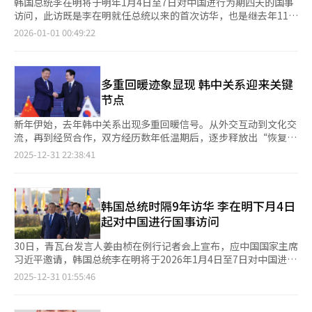
韩国总统李在明将于明年1月4日至7日对中国进行为期四天的国事
访问，此访既是李在明就任总统以来的首次访华，也是继去年11月
在庆州亚太经合组织（APEC）领导人非正式会议期间与中国国家
2026-01-01 00:49:22
主席习近平举行首脑会谈之后，两国领导人在短短两个月内再次面
对面交流。在经历数年低谷后，韩中关系出现明显回暖迹象，此访
因此被视为检验这一回暖势头能否真正走向稳定化与长期化的关键
节点。 过去数年间，受韩国部署萨德反导系统、中美战略竞争加
多重回暖迹象显现 韩中关系迎来关键
剧、韩美日安全合作强化，以及新冠疫情大流行等多重因素影响，
节点
韩中关系长期处于低谷，政治互信受损，经贸与民间交流明显降
温。李在明政府成立后，提出“以国家利益为中心的实用外交”口
新年伊始，去年韩中关系出现多重回暖信号。从外交互动到文化交
号，在坚持韩美同盟与韩美日合作框架的同时，主动修复对华关
流，再到经贸合作，双方经历数年低温期后，逐步释放出“恢复沟
系，努力防止双边关系继续被卷入大国博弈的结构性对抗之中。
通、稳定关系”的信号。韩中关系能否步入“可控竞争下的务实合
2025-12-31 22:38:41
去年11月在庆州举行的韩中首脑会谈被李在明评价为“全面恢复韩
作”新阶段，成为区域外交的重要议题。 上月18日，韩中双方在
中关系的起点”，而此次国事访问则是这一战略的延续与深化。
北京举行第十一次中韩外交部门高级别战略对话。韩国外交部第一
▲密集首脑外交释放的政治信号 从出访时间来看，此次访问具有
次官朴润柱与中国外交部副部长马朝旭就双边关系、地区及国际形
重要的象征意义。习近平两个月前刚刚对韩国进行国事访问，李在
势、半岛局势等共同关心的议题进行交流。双方一致认为，应在韩
韩国总统时隔9年访华 李在明下月4日
明随即在新年伊始进行回访，并将中国定为2026年首个出访国
中首脑会谈成果基础上，通过两国外交部门的密切沟通，切实推
起对中国进行国事访问
家。在当今国际局势错综复杂的背景下，这种在较短周期内完成的
进“韩中战略合作伙伴关系”的全面恢复与发展。 这一战略对话
互访安排并不常见，这一“亲密互动”本身就具有稳定双边关系、
机制始于2008年中韩两国国家元首实现互访，是双方最高层级的
30日，青瓦台发言人姜由桢在例行记者会上宣布，应中国国家主席
防止误判的战略意义。 这一安排释放出三重信号：第一，双方都
常设外交沟通平台。本次对话距去年7月在首尔举行时隔近一年，
习近平邀请，韩国总统李在明将于2026年1月4日至7日对中国进行
希望避免双边关系再度跌入结构性对立的困局；第二，双方对高层
也是两国重启首脑外交、中国国家主席习近平11年对韩国进行国事
国事访问。这是自2017年前总统文在寅后，韩国总统时隔近9年再
2025-12-31 01:55:46
沟通对于稳定关系的重要性达成共识；第三，双方有意将双边关系
访问后，双方进行的首次高层战略沟通，象征意义尤为突出。
次对中国进行国事访问。 此次访华距离李在明就任总统过去215
从“政治修复”推向“制度化管理”。 对韩国而言，稳定对华关
▲K-POP演唱会重回议程 文化交流迎来“试金石” 从文化交流层
天，也是继今年11月在庆州出席亚太经合组织（APEC）领导人非
系是降低外部不确定因素的重要手段之一；对中国而言，在中美博
面来看，韩中两国政治外交氛围呈现回暖迹象。据多名政府相关人