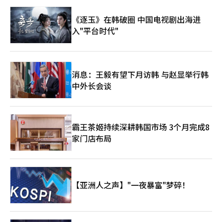
《逐玉》在韩破圈 中国电视剧出海进
入"平台时代"
消息：王毅有望下月访韩 与赵显举行韩
中外长会谈
霸王茶姬持续深耕韩国市场 3个月完成8
家门店布局
【亚洲人之声】"一夜暴富"梦碎！