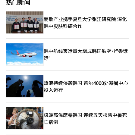
热门新闻
也于今年10月在本国和加拿大申请“True RGB”商标，计划明年
与石破茂再次会面，随后石破茂于9月对釜山进行回访。 高市早苗
推出首款RGB电视。业界预测，若索尼在CES 2026上正式发布，
在庆州出席APEC峰会期间，曾表示将持续推进韩日两国“穿梭外
将形成中、韩、日企业同台竞技RGB技术的局面。 RGB电视的崛
交”。 此外，李在明访华并与中国国家主席习近平举行会谈的方
爱敬产业携手复旦大学张江研究院 深化
起也伴随争议与隐忧。全球电视市场受经济放缓、移动设备及流媒
案也在推进中。分析认为，韩方希望基于上月APEC峰会期间韩中
韩中皮肤科研合作
体普及影响，已连续多年增长停滞。在此背景下，RGB电视可有望
首脑会谈打下的基础，加快推动改善韩中关系，同时在对华、对日
凭借相对亲民的价格，冲击本已稳固的OLED高端市场格局。 但更
外交政策上实现平衡。各界预测李在明访华可能在访日之后成行。
深层的挑战在于供应链，RGB电视的核心基础LCD面板目前主要由
中国企业主导。LG显示器已于今年2月将广州LCD工厂出售给
TCL，完全退出大型LCD业务。行业观察人士指出，一旦RGB电视
韩中航线客运量大增成韩国航空业"香饽
成为主流，韩国和日本企业不得不依赖中国产面板生产电视，最终
饽"
中国或将掌握部分高端电视市场的定价权。
热浪持续侵袭韩国 首尔4000处避暑中心
投入运行
极端高温席卷韩国 连续五天报告中暑死
亡病例