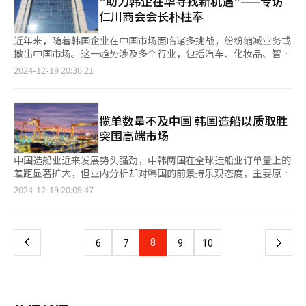
"助力韩企在华寻找新机遇"——专访
（11.1%）等。特别是美国前总统特朗普的再次当选，使美中贸易
此，韩国股市不太可能因美国股市的情绪波动再次经历大幅下
效率，同时扩大在高附加值船舶领域的市场份额。 韩华系统也计
供不应求的局面。“火鸡面”在中国、东南亚、美国等全球市场持
仁川商会会长朴柱奉
摩擦进一步升温。韩经联调查中，48.7%的受访者认为美国将成为
跌。” 19日下午，位于首尔中区的韩亚银行交易厅显示屏上显示
划支持下一代自主航行船舶的研发，并提供综合控制装置和船舶自
续热卖，出口连年攀升。其中，中国是三养食品最大出口目的地，
明年最为困难的出口市场，而中国以42.7%的比例紧随其后。 贸易
KOSPI和KOSDAQ指数。【图片来源 韩联社】
动控制系统等部分尖端技术，以提高费城造船厂的技术竞争力。
占整体出口的25%。 三养食品负责人表示：“在华建厂的目的是
近年来，随着韩国企业在中国市场面临诸多挑战，纷纷缩减业务或
协会分析称，主要国家优先考虑自身利益，可能扩大进口限制措
费城造船厂成立于1997年，位于前美国海军费城国有船厂旧址，
满足中国市场的需求，同时加强海外本地化策略。中国工厂将专注
撤出中国市场。这一趋势涉及多个行业，包括汽车、化妆品、智能
施，这将对韩国出口环境产生直接冲击。 ▲半导体行业压力大 政
由挪威阿克集团美国子公司运营。该船厂主要建造用于沿海运输的
于生产内需市场销售的产品而非出口。“ 本月17日，因在中国成
手机、显示器、电池、石化和钢铁等。专家认为，在中国内需市场
策支持成关键 作为韩国出口支柱产业的半导体行业，正面临来自
2024-12-19 20:30:21
大型商船，包括石化产品运输船、集装箱船等，占美国“琼斯法
立生产法人消息，而三养食品盘中价格最高达75.6万韩元，创历史
低迷的情况下，中国本土企业竞争力提升、外资企业优惠政策减
中国竞争对手的压力。贸易协会指出，中国DRAM出口的增加，以
案”适用商船市场的约50%。 此外，费城造船厂还参与美国交通
新高。当天三养食品收盘价为73.6万韩元，较前日上涨0.96%，总
少、生产成本上升、中国政策等因素影响到韩国企业在中国市场的
及下游产业库存的积压，可能进一步削弱韩国企业的出口条件。
部海事管理局（MARAD）的国家安全多任务船（NSMV）建造项
市值增至5.5443万亿韩元。 KB证券研究员柳恩爱（音）分析指
业务。 韩国产业研究院、大韩商工会议所北京事务所和中国韩国
对此，韩经联经济产业本部长李相浩（音）呼吁：“政府应采取措
目，在海上风电安装船、政府船只及海军运输船维修改造等领域也
出：“通过在中国成立生产法人，人工成本和运输成本负担将减
商会面向217家进军中国市场的韩国企业经营环境实态调查，并于
揽单数量不及中国 韩国造船以质取胜
施稳定外汇市场，为出口企业创造更具竞争力的环境。同时，国会
有出色业绩。 费城造船厂未来预计会成为美国海军舰艇建造与维
轻，从而提高中国业务的盈利能力。” 超市的三养火鸡面柜台
近日发布结果显示，制造业受到当地内需低迷拖累，面临着重重挑
应避免出台可能削弱企业活力的监管法规。” 展望未来，在外部
突围高端市场
修（MRO）业务的重要据点。目前，美国海军面临舰艇生产设施
【图片提供 韩联社】
战。汽车和化学行业由于疲软和与当地行业竞争激化，而面临较大
市场挑战持续加剧和国内政策制定面临复杂局面的情况下，如何平
不足的问题，而费城造船厂是解决这一问题的最佳选择。韩华海洋
困难；纺织服装业及电气电子业则受到出口疲软；金属机械等行业
衡外部压力与内部支持，将决定韩国制造业和出口产业能否在明年
中国造船业近来发展势头强劲，中韩两国在全球造船业订单量上的
预计会在北美海洋防务市场中扮演重要角色，同时实现业务多元化
受到人力成本问题；零售业则主要受到出口疲软的困扰。 有观点
实现稳定发展。 11月29日，釜山神仙台·戡蛮·新戡蛮码头堆积
差距显著扩大，但业内分析却对韩国的前景持乐观态度，主要原因
与全球影响力的提升。 韩华集团收购的美国费城造船厂全景【图
认为，除了内需低迷外，韩国企业在与中国企业的竞争中逐渐处于
着大量进出口货物。【图片来源 韩联社】
在于韩国在高附加值船舶接单选择方面取得成效。 全球金融机构
页
2024-12-19 20:09:47
片来源 韩联社】
劣势，也是危机的主要原因之一。实际上，现代汽车中国法人北京
ING 19日发布《亚洲造船复兴：订单纪录与价格上涨》报告显示，
现代继出售北京第一工厂后，去年底以16.2亿元人民币的价格将重
韩国造船企业在液化天然气（LNG）和液化石油气（LPG）运输船
一
庆工厂出售于重庆市两江新区鱼复工业园建设投资有限公司。 位
等高附加值市场中占据主导地位，目前全球市场份额有所下降，但
于仁川市南洞区的仁川商工会议所总部【图片提供 仁川商工会议
依旧保持竞争优势。 英国克拉克森研究公司数据显示，今年1至11
上
8
下
6
7
9
10
所】 在此背景下，韩国仁川商工会议所（以下简称仁川商会）通
月，韩国在全球市场共揽获1092万修正总吨（CGT，248艘）订
过与中国政府和有关机构合作构建了民间交流渠道，为促进国际经
单，而中国揽获4177万CGT（1518艘），是韩国的4倍。订单份
一
济体系的发展，开展多方位合作。仁川商会所成立于1885年，通
额上，中国以69%的比例稳居第一，韩国则为18%，预计今年难
过以会员为中心的组织体系和开展保护会员企业权益的活动，获得
以超过20%。 韩国的三大主要造船企业HD韩国造船海洋、韩华海
页
绝大多数企业的深深信赖。除了为韩国企业进军海外提供支持外，
洋和三星重工业在市场效率方面的优势受到业界公认。与以低价接