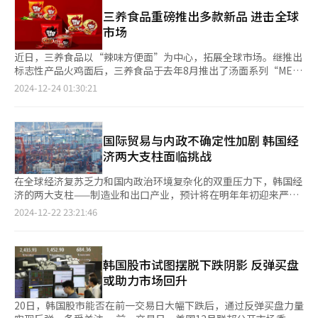
（BSI）进行调查，并于26日公布的结果显示，明年1月的BSI预期
酒类巨头嘉露集团（E&J Gallo）签署合作协议，进一步巩固了在
美元出口额的目标。为此，公司计划开拓清真等新兴市场，并扩大
值为84.6，较上月的97.3大幅下跌12.7点。这是自2020年4月因新
三养食品重磅推出多款新品 进击全球
美国市场的布局。今年上半年，美国市场的烧酒出口额同比增长超
进入当地超市等新的流通渠道的比例。同时，公司还将进一步加大
冠疫情冲击导致指数下跌25.1点以来的最大降幅，时间跨度达4年9
市场
过40%。与此同时，为了积极拓展新兴市场，公司还在蒙古市场推
韩国甜品等产品的出口力度。 GS Retail进出口组组长朴志焕
个月。 BSI是反映企业对景气状况看法的指标，高于100，表示看
出第四代啤酒KRUSH。 借助嘉露集团的分销网络和自身强大的产
（音）表示：“这一成果是公司多年来通过出口业务积累的专业知
好经济景气的企业居多，低于100则相反。自2022年4月以来，BSI
近日，三养食品以“辣味方便面”为中心，拓展全球市场。继推出
品竞争力，乐天七星目前已在美国约1万家酒类专卖店上架了“初
识为基础，开拓出口渠道的结果。未来，我们将出口更多优质产
预期值已连续34个月低于基准值100，显示出企业业绩恶化的长期
标志性产品火鸡面后，三养食品于去年8月推出了汤面系列“MEP
饮初乐顺合利”等烧酒，同时持续扩展至Costco等大型零售渠
品，开拓全球市场，进一步巩固韩国品牌的国际影响力。” 在中
化趋势。 从行业分类来看，制造业（84.2）和非制造业（84.9）均
汤面”，为消费者带来了独特的美食体验。今年，公司还在泰国首
2024-12-24 01:30:21
道。 乐天七星相关负责人表示：“我们将进一步深化与全球合作
国香港的一家超市内，陈列着GS Retail与奈飞合作推出的联名产
对明年1月的经济前景持否定态度。其中，制造业BSI预测值在今年
次推出新品牌“MEP”，展现了其在产品创新层面的无限可能。
伙伴的合作，持续推进自有品牌的国际化战略，同时提升品牌在海
品。【图片提供 GS Retail】
3月曾达到100.5，但自4月（98.4）起已连续10个月低于基准线。
三养食品不断推出符合全球消费者口味和需求的新产品。通过多元
外市场的影响力。” 位于韩国梁山市的乐天七星饮料工厂【图片
在制造业的10个细分行业中，仅电子和通信设备（105.3）表现出
化的产品线，公司不仅为消费者提供更多选择，同时也旨在减少对
来源 乐天七星饮料】
积极预期。 非制造业方面，上月刚转为乐观的BSI（105.1）在短
单一产品线的依赖。 MEP汤面系列的推出标志着三养食品在汤面
国际贸易与内政不确定性加剧 韩国经
短一个月内大幅下跌20.2点。在非制造业的7个细分行业中，仅运
产品线上的进一步扩展，开辟了火鸡面宇宙之外的全新美食选择。
济两大支柱面临挑战
输和仓储（103.8）显示出相对较好的前景。 在调查的七大经济指
此外，三养食品与泰国正大集团旗下的零售公司CP ALL签署了合
标中，内需（88.6）、投资（89.4）、就业（90）、出口
作协议。从上月21日起，三养食品的产品在CP ALL运营的泰国7-
在全球经济复苏乏力和国内政治环境复杂化的双重压力下，韩国经
（90.2）、资金状况（92.1）、盈利能力（94）、库存（104.9）
Eleven便利店开始陆续销售。泰国全国共有约1.4万家7-Eleven门
济的两大支柱——制造业和出口产业，预计将在明年年初迎来严峻
均对明年1月景气作出消极预测。尤其是库存BSI超过基准线100，
店，三养食品计划以此为起点，逐步推出更多“MEP”品牌的新产
挑战。 随着“特朗普第二任期政府”的上台，全球贸易保护主义
2024-12-22 23:21:46
表明库存过剩，对经济构成负面影响。 具体来看，内需预期指数
品。 三养食品负责人表示：“MEP品牌灵感来自韩国的‘辣
抬头，各国经济复苏步伐放缓，韩国出口增长的压力进一步加大。
降至2020年9月（88.0）以来的52个月最低水平，出口预期指数降
味’，旨在展现辣味带来的刺激感和解放感。我们重新定义了从传
同时，国内政治的不确定性加剧，政策领导力削弱的隐忧也让经济
至2020年10月（90.2）以来的51个月最低，而投资预期则降至
统韩国风味到异国风味的辣味标准，并通过这一品牌呈现出多样化
界倍感担忧。 ▲半导体出口预警 指标全面下滑 22日，韩国产业研
2022年4月（88.6）以来的21个月最低。 韩经协经济产业本部长李
的韩式辣味。” 另外，三养食品近日表示，将投资2014亿韩元
究院、韩国经济人联合会（韩经联）和韩国贸易协会分别发布了关
韩国股市试图摆脱下跌阴影 反弹买盘
尚浩（音）指出：“除美国特朗普新政府引发的外部经营环境变化
（约合人民币10亿元），于2027年初在中国建立首家海外工厂，
于2025年制造业景气及出口前景的报告，这些分析普遍呈现出对
或助力市场回升
外，国内政治不确定性加剧、汇率波动加剧以及内需长期低迷等因
以满足当地对其产品不断增长的需求。三养计划于明年年底开始在
未来形势的高度担忧。 根据产业研究院的数据，明年1月制造业景
素进一步恶化了经济前景。当前应全力稳定汇率，采取措施提振产
中国东部浙江省嘉兴市建设工厂。 得益于“火鸡面”系列的全球
气状况预测指数（PSI）为75，较12月的96大幅下降21点。这是自
20日，韩国股市能否在前一交易日大幅下跌后，通过反弹买盘力量
业活力。” 25日，首尔市一处新建公寓正在进行施工。【图片来
人气，三养食品的出口持续在稳步增长，从2017年的1亿美元增长
2022年11月（70）以来的最低值，显示出对制造业景气大幅萎缩