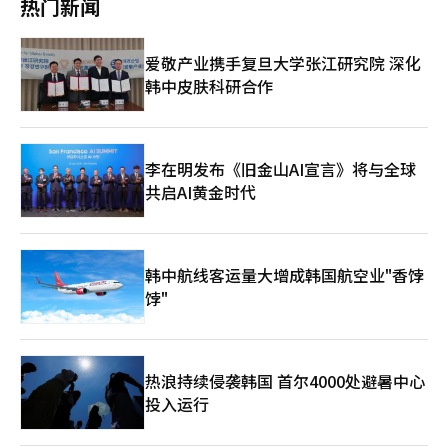
热门新闻
也为外国企业进军韩国市场提供积极支援。近日，仁川商会会长朴
单为主的中国相比，韩国在LNG和LPG运输船等高附加值领域表现
柱奉接受了亚洲日报专访，对韩国企业在中国市场面临的挑战与支
卓越。ING指出，韩国造船企业通过专注盈利性强、附加值高的订
持方案、地方城市交流重要性等话题进行了深入探讨。 ▲《亚洲
单，正在强化长期竞争力。 此外，从船舶出口在总出口中的占比
爱敬产业携手复旦大学张江研究院 深化
日报》：今年9月24日至27日，访问中国辽宁省和沈阳市。此次访
来看，韩国比中国和日本在全球造船业中发挥更为重要的作用。
韩中皮肤科研合作
华的主要目的是什么？认为是否获得预期的出差成果？ 朴柱奉：
ING强调，中国在全球造船市场占据最大份额，但大部分订单来自
为期四天的出差圆满结束。此次访问是为纪念由沈阳市政府邀请并
国内，因此船舶出口在总出口中的占比低于韩国和日本。今年截至
举办的“仁川与沈阳缔结友好城市关系十周年”及“2024沈阳市
上月，韩国船舶出口同比增长40.2%，远高于总出口的8.5%增
韩国周”活动。尽管当前韩中关系略显紧张，代表团仍与辽宁省委
幅。 韩国造船业界目前把重心放在积累未来数年的订单储备，并
书记郝鹏及沈阳市委书记王新伟成功会面，并与辽宁省和沈阳市贸
集中选择高附加值船舶接单上，与中国在订单量上的差距并未成为
李在明发布《旧金山AI宣言》将与全球
促会签署了合作备忘录（MOU），为双方会员企业的经济交流奠
行业的关注焦点。业内人士表示，在已经确保未来几年订单储备的
共启AI黄金时代
定良好基础。未来，两地将在贸易投资、文化等多个领域展开深入
情况下，无需为了增加订单而揽接低价订单，最大化利润的高质量
合作。希望与当地机构进一步深化多领域多层次友好交往、务实合
接单才是重点。 明年1月即将上任的美国特朗普政府对韩国造船业
作，实现互利共赢、更好发展。 仁川商工会议所会长朴柱奉【图
表现出高度关注，并已公开请求合作，这成为韩国造船业的利好消
片提供 仁川商工会议所】 ▲《亚洲日报》：与辽宁省和沈阳市签
息。特朗普的外交与国防政策可能对韩国造船企业产生积极影响。
韩中航线客运量大增成韩国航空业"香饽
署的MOU主要涵盖哪些方面？未来有具体计划？ 朴柱奉：首先，
ING分析称，韩国可能成为下一届特朗普政府在维护和建造美国战
在相互尊重的基础上，双方将促进两地贸易投资和技术合作，并将
饽"
舰方面的首选合作伙伴。 在地缘政治紧张局势加剧的背景下，美
支持经济贸易代表团派遣、展会和论坛举办。在各自职责范围内，
国造船业实际上已经陷入衰退，为缩小与中国的差距，美国可能增
我们将努力解决两地企业的国际贸易纠纷问题。对具体计划来说，
加海外订单。作为全球第二大战舰建造强国，韩国揽接美国订单方
在未来5个月内，计划派遣经贸交流团，并计划在展会宣传韩国企
面具有得天独厚的优势。 首尔ING首席经济学家姜敏珠（音）表
业推出的优质产品。 ▲《亚洲日报》：认为韩国企业在进入中国
示，在中日韩形成激烈竞争格局的同时，还不断有新的国家进入造
热浪持续侵袭韩国 首尔4000处避暑中心
市场时面临的主要挑战是什么？在此过程中，仁川商会的作用是什
船市场，因此造船业是亚洲最关键的产业之一。目前的造船业“超
投入运行
么？ 朴柱奉：中国市场正在经历快速的数字化转型，特别是在新
级周期”预计会为新入市场的企业和原有企业提供多种发展机会。
冠疫情后，技术竞争力及设计领域迅速提升，本地企业间竞争日趋
HD现代重工蔚山造船厂【图片来源 HD现代重工】
激烈。对于韩国企业而言，进军中国市场的过程中面临诸多挑战，