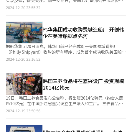
实现反弹，备受关注。 前一交易日，美国12月联邦公开市场委员
源 韩联社】
到2021年的3亿美元，再到去年的5.6亿美元。其中，中国是三养
的预期尤为强烈。尤其是韩国的核心出口产业——半导体行业，其
会（FOMC）结果偏向鹰派（倾向于货币紧缩），导致韩国综合股
2024-12-20 23:55:32
食品最大的出口市场，占其总出口量的25%。 根据三养食品发布
明年1月PSI预测值仅为65，相较于12月的124暴跌59点。 更令人
价指（KOSPI）大幅下跌。KOSPI指数收盘下跌1.95%，报
今年第三季度财报，前三季度累计销售额同比增长44%，达到约
关注的是，半导体行业本月的PSI已经降至82，低于基准值100。
2435.93点；科斯达克市场（KOSDAQ）下跌1.89%，报684.36
1.2491万亿韩元，超过2023年全年销售额。其中，海外销售额同
这不仅终结了此前连续18个月保持在基准值以上的纪录，更预示着
点。 在此背景下，韩元兑美元汇率飙升16.4韩元，达到1451.9韩
比增幅较大，同比增加43%，达到约17.8亿元，占全球总销售额的
未来可能面临更大的产业压力。 韩国贸易协会国际贸易通商研究
元，创下金融危机以来的最高水平。 外资投资者在有价证券市场
韩华集团成功收购费城造船厂 开创韩
78%；中国市场销售额占其全球总出口额的30%，成为推动三养
院在当天发布的“2025年第一季度出口产业景气展望指数
净卖出4290亿韩元，拖累了指数下行。受美光科技业绩展望不佳
企在美造船据点先河
食品海外销售增长的重要驱动力。 三养食品推出的“MEP汤
（EBSI）报告”中指出，明年第一季度EBSI为96.1，自今年第四
影响，三星电子（-3.28%）和SK海力士（-4.63%）等半导体股跌
面”【图片提供 三养食品】
季度的135.2大幅下滑，并跌破基准值100。这一趋势反映出出口
幅较大。 隔夜，纽约股市延续了FOMC的鹰派影响，呈现涨跌互
据韩华集团20日消息，韩华目前已经完成对于美国费城造船厂
条件正在全面恶化。 报告显示，在15大出口品类中，包括半导
现。道琼斯工业平均指数微涨0.04%，而标准普尔500指数和纳斯
（Philly Shipyard）收购的所有程序，成为首个成功收购美国船厂
体、钢铁、医疗器械在内的10个品类指数均低于基准值，预计明年
达克综合指数则分别下跌0.09%和0.10%。 美光科技因发布疲软业
的韩国企业。本次收购从今年6月20日与费城造船厂母公司挪威阿
2024-12-20 23:16:52
初出口表现将持续低迷。以半导体为例，今年第一至第四季度的
绩展望暴跌16.18%，博通（-2.37%）、AMD（-2.08%）等股价
克集团（Aker ASA）签订正式合同到最终完成，仅用时6个月。 此
EBSI分别为103.4、148.2、125.2和135.2，而明年第一季度预测
下滑，费城半导体指数连续第三个交易日下跌1.56%。 与此同时，
次收购由韩华集团旗下韩华海洋和韩华系统联合进行，交易金额约
值骤降至64.4，跌幅尤为显著。其他品类如钢铁及非铁金属制品
美国商务部公布的今年第三季度国内生产总值（GDP）年化季环比
1亿美元。通过这一收购，韩华集团成功在北美造船和国防市场中
（64.1）、医疗精密仪器（74.8）、农水产品（77.7）、电气及电
终值为3.1%，高于此前公布的初值（2.8%）和市场预期值
确立战略据点，为成为全球海洋产业的领先企业奠定基础。 韩华
韩国三养食品将在嘉兴设厂 投资规模
子产品（85.3）等均处于低迷状态，出口前景堪忧。 ▲国际贸易保
（3.0%）。此外，美国劳工部公布的上周初请失业金人数低于市
集团的收购计划得到美国政府的高度关注与支持。美国外国投资委
2014亿韩元
护主义升温 出口环境严峻 韩经联的调查显示，2025年韩国全年出
场预期。 美国10年期国债收益率上升5个基点（1个基点=0.01个百
员会（CFIUS）和国务院国防贸易管制局（DDTC）在第一阶段迅
口增长率预计仅为1.4%，低于产业研究院此前预测的2.2%。在调
分点），达到4.568%，使韩国股市面临美国国债收益率上升和科
速批准收购，由此可见美国政府对韩华集团的积极评价，以及对韩
19日，韩国三养食品发布公告称，将出资2014亿韩元（约合人民
查覆盖的12大出口主力行业中，生物健康（5.3%）、一般机械
技股疲软的双重压力。然而，有分析认为，由于当前估值已降至低
华推动美国造船和国防工业发展的期待。 上月7日，即将上任美国
币10亿元）在中国浙江省嘉兴设立生产法人和工厂。 三养食品于
（2.1%）、石油化工及石油制品（1.8%）、电气电子（1.5%）、
位，下跌空间将受到限制。相反，前一交易日的大幅下跌或引发反
总统的特朗普也表示：“我们了解韩国在军舰和船舶建造领域的全
本月16日宣布计划成立总管海外业务的三养新加坡有限公司，出资
2024-12-19 23:50:56
船舶（1.3%）等行业预计将实现正增长，但汽车及零部件
弹买盘入场，从而推动市场反弹。 韩国Kiwoom证券研究员韩智
球顶级能力。未来不仅在船舶出口领域，维修、保养等方面也会加
647亿韩元通过该公司在中国成立生产法人。三养食品还公开具体
（-1.4%）、钢铁（-0.3%）等行业可能出现萎缩。 出口前景低迷
英（音）表示：“美国10年期国债收益率突破4.5%，表明市场尚
强与韩国的合作。” 韩华海洋计划利用费城造船厂的生产能力和
方案。根据方案，截至2027年1月，嘉兴工厂建成后将拥有6条生
的主要原因包括：主要出口对象国经济不振（39.7%）、贸易保护
未完全消化12月FOMC的影响。然而，韩国股市估值已降至‘无可
市场经验，进一步巩固在北美造船市场的地位。凭借全球领先的环
产线。 这是三养食品首次在海外建厂，旨在应对火鸡面需求剧增
主义加剧（30.2%）、原材料及能源价格上涨削弱竞争力
再失’的水平，同时韩元汇率的上涨对出口企业并非完全不利。因
保船舶技术与自动化生产等智能制造能力，韩华海洋有望极大提升
造成的供应不足。由于“火鸡面”人气在海外居高不下，目前处于