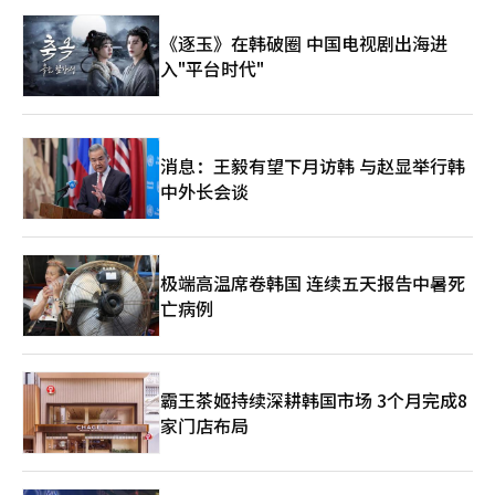
包括中国强制性产品认证（CCC认证）、国家药品监督管理局
《逐玉》在韩破圈 中国电视剧出海进
（NMPA）的化妆品卫生许可等政策的频繁变动使韩国中小企业难
以应对。 自2017年起，仁川商会与仁川市政府合作实施针对中国
入"平台时代"
市场的专项营销支持项目，内容涵盖贸易代表团派遣、展会参展、
买家洽谈会举办等。此外，还帮助企业获取海外认证、提供外语翻
译及出口基础设施支持。目前，230家企业通过我们的支持项目，
成功进军了中国市场。此次签署的MOU也是仁川商会持续与中国
消息：王毅有望下月访韩 与赵显举行韩
18个国际商会保持交流的成果之一，旨在为仁川地区企业获得更多
进入中国市场的机会。 仁川商工会议所会长朴柱奉【图片提供 仁
中外长会谈
川商工会议所】 ▲《亚洲日报》：在当前韩中企业交流相对低迷
的情况下，认为推动地方城市间的经济合作如何影响韩中关系？
朴柱奉：在国际关系形势复杂的环境下，认为地方城市间的合作更
显重要。对此，仁川市早在2015年被选为韩中自由贸易协定
极端高温席卷韩国 连续五天报告中暑死
（FTA）示范城市，与中国威海市共同设立了代表处，以支持企业
亡病例
进入双方市场。同时，自2016年以来每年举办的“仁川中国论
坛”，已成为韩国首屈一指的中国交流与合作平台，聚集了民间、
政府、产业及学界，共同探讨韩中政策对话与未来商业合作。 仁
川商会将在推动地方城市间建立信任、加强合作方面继续努力。未
霸王茶姬持续深耕韩国市场 3个月完成8
来，将与中国相关机构合作，构建更加坚固、可持续的关系网络。
为两国企业、学界及文化界提供对话平台，我亲自来扮演非正式经
家门店布局
济外交渠道的角色，进一步深化韩中地方间合作关系。