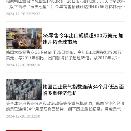
根据韩国金融信息企业FnGuide于26日发布的预测，乐天七星饮料
（以下简称“乐天七星”）今年销售额预计达到4.0766万亿韩元
（约合人民币203亿元），同比增长26.4%；营业利润预计为2089
2024-12-26 23:29:32
亿韩元，同比小幅下降0.9%。公司计划通过强化饮料、酒类以及
海外业务推动业绩增长。 在饮料业务方面，今年5月，乐天七星推
出了多款零卡糖和低卡新品，包括低卡路里的“佳得乐零度”、零
卡路里碳酸饮料“激浪”、富含维生素B的零卡路里果汁饮料
GS零售今年出口规模超900万美元 加
more:b等，以满足消费者对健康饮品日益增长的需求。 此外，乐
速开拓全球市场
天七星还加强了经典饮料品牌“七星柠檬味碳酸饮料”的推广。去
年10月，为庆祝其上市74周年，公司首次对包装设计进行了全面
韩国大型零售商GS Retail于26日宣布，今年出口规模超过900万
升级。截至10月底，该品牌累计销量已突破375亿罐（按250毫升
美元，与2017年相比，出口额增长了超过65倍。从2017年以2亿
计算）。 在酒类业务方面，公司旗下拥有烧酒品牌“初饮初
韩元（约合人民币100万元）的出口额起步，公司出口规模逐年攀
2024-12-26 20:06:10
乐”、零糖烧酒Saero，以及啤酒品牌克洛德（Kloud）和克鲁什
升。2020年，GS Retail获得“300万美元出口奖”，2022年再创
（KRUSH）。其中，“初饮初乐”已成功进入美国市场，过去三
佳绩，荣获“700万美元出口奖”。 GS Retail认为，公司通过提
年出口年均增长46%。另一款烧酒Saero自2022年9月推出以来表
升产品的出口竞争力，丰富产品阵容等措施，公司成功扩大了出口
现亮眼，累计销量已突破4亿瓶。今年4月推出的新品“Saero杏子
规模。此外，针对当地消费者的口味和需求推出创新产品的策略，
韩国企业景气指数连续34个月低迷 面
烧酒”在上市短短5个月内便实现了销量突破1000万瓶的佳绩。去
也发挥了关键作用。 根据GS Retail的数据，GS Retail的出口产品
临多重经济危机
年11月推出的啤酒新品KRUSH，则选择偶像组合aespa的队长
从2017年的40多种增加到今年的600多种，出口目的地覆盖30多
Karina作为代言人，旨在吸引更多年轻消费者。 酒类业务的增长
个国家和地区，包括欧洲、北美、中东、非洲和亚洲等地。 值得
受全球经济长期低迷和政治动荡等多重危机影响，韩国企业的经济
也显现在业绩中。第三季度，烧酒和啤酒的销售额分别为3233亿
注意的是，受韩国文化内容热潮的带动，GS Retail与奈飞
前景已连续34个月呈现负面趋势，创下历史最长纪录。月度景气展
韩元和708亿韩元，同比增长5.9%和12.7%。其中，烧酒的出口和
（Netflix）合作推出的10多种产品创下了200万美元的出口业绩，
望指数显示，自2020年初新冠疫情全面暴发以来，该指数首次出
2024-12-26 19:32:50
内销分别同比增长2.8%和6.5%，达到521亿韩元和2712亿韩元；
成为公司出口产品中的销量冠军。其中，与《鱿鱼游戏》第二季联
现近五年来的最大跌幅。 韩国经济人协会（以下简称“韩经
啤酒的出口和内销分别增长7.1%和13%，达到30亿韩元和678亿
名推出的饮料产品在美国和澳大利亚市场尤为畅销。 GS Retail正
协”）以销售额前600的韩国大型企业为对象，对企业景气指数
韩元。 此外，乐天七星还在加速全球化扩张。去年，公司与美国
在加速扩大出口国家和产品阵容，并设定了到2025年实现1000万