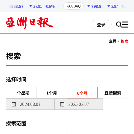
코
인
6258.57
37.81
-0.6%
798.8
2.87
-0.36%
KOSDAQ
정
보
all
登录
搜
men
索
主页
搜索
搜索
选择时间
一个星期
1个月
直接搜索
6个月
搜索范围