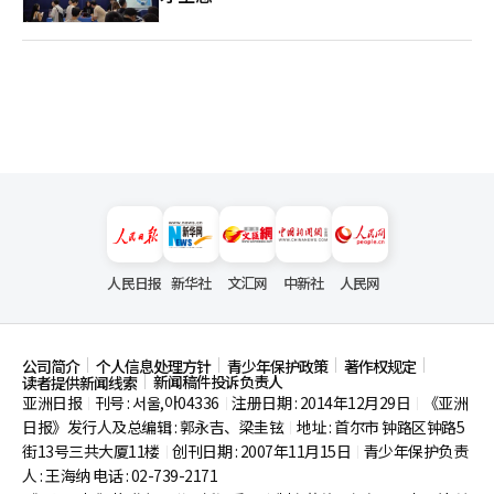
人民日报
新华社
文汇网
中新社
人民网
公司简介
个人信息处理方针
青少年保护政策
著作权规定
新闻稿件投诉负责人
读者提供新闻线索
亚洲日报
刊号 : 서울,아04336
注册日期 : 2014年12月29日
《亚洲
|
|
|
日报》发行人及总编辑 : 郭永吉、梁圭铉
地址 : 首尔市
钟路区钟路5
|
街13号三共大厦11楼
创刊日期 : 2007年11月15日
青少年保护负责
|
|
人 : 王海纳 电话 : 02-739-2171