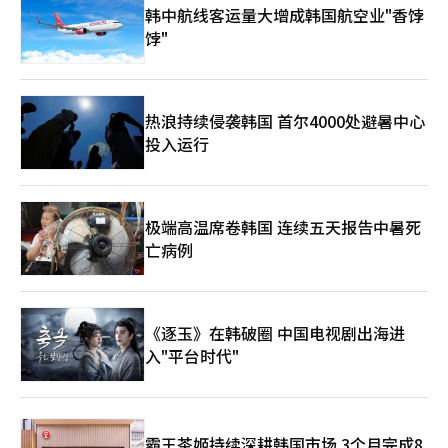
衡。 相比之下，国际投行对韩国今年通胀率预测平均为2.4%，高
韩中航线客运量大增成韩国航空业"香饽
于经济增长率（2.1%）。 IMF估算显示，按购买力平价（PPP）计
饽"
算，今年台湾地区人均GDP高达9.8051万美元，远高于韩国的
6.8624万美元和日本的5.9207万美元，主要由于台湾地区物价水平
相对低廉。 预计台湾地区以PPP计算的人均GDP将在明年突破10
万美元，2029年突破11万美元，2031年达到12万美元。 野村证券
热浪持续侵袭韩国 首尔4000处避暑中心
经济学家朴正宇（音）表示，台湾快速增长的主要原因在于科技企
业占比较高，在人工智能（AI）产业周期中获得巨大杠杆效应，呈
投入运行
现出口与投资双引擎增长格局，但内需疲弱、贫富差距扩大仍是面
临的问题。 他同时建议，韩国必须扩大半导体与AI生态体系建设。
若在AI时代仍仅依赖存储芯片出口，韩国存在沦为台湾产业链下游
代工附属的风险。韩国应积极发展科技金融投资体系，培育专注风
极端高温席卷韩国 连续五天报告中暑死
险资本的金融中介机构，通过规模化融资支持创新产业成长。
亡病例
《逐玉》在韩破圈 中国电视剧出海进
入"平台时代"
霸王茶姬持续深耕韩国市场 3个月完成8