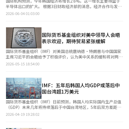
国际机构预测，今年韩国经济将增长2.6%。这一增长主要得益于
半导体出口的扩大。 根据3日财政经济部的消息，经济合作与发展
组织(OECD)当天发布的世界经济展望中，将韩国的增长率预测上
2026-06-04 01:03:00
调了0.9个百分点。这是20国集团(G20)国家中最大的上调幅度。然
而，明年的增长率预测则下调了0.2个百分点，预计为1.9%。 此
前，政府、韩国银行及韩国开发研究院(KDI)也将今年韩国经济增
长率的预测上调至2%中间水平。反映经济繁荣的股市，KOSPI指
国际货币基金组织对美中领导人会晤
数已突破8000点，第一季度的经常账户顺差达到733亿美元，创下
表示欢迎，期待贸易紧张缓解
历史新高。 OECD认为，半导体等出口的扩大推动了经济增长和民
间投资，从而提升了韩国整体经济增长率。预计消费也将逐渐恢
国际货币基金组织（IMF）对美国总统唐纳德·特朗普与中国国家
复，分析指出，自今年初以来，出口在价格和数量上均呈现增长趋
主席习近平的会晤给予了积极评价，认为美中关系的缓和将对两国
势。 民间投资同样受益于半导体行业的影响。OECD表示：“韩国
及全球经济产生积极影响。 根据14日（当地时间）路透社的报
2026-05-15 18:54:00
的民间投资以半导体为中心正在增加”，并预测“到今年年底，其
道，IMF发言人朱莉·科贾克在当天的简报会上表示，面对面交流
他领域的投资增长也将扩展，从而保持强劲。”此外，受追加预算
对这两个全球最大经济体至关重要。 她表示：“我们欢迎两国之
编制等因素影响，消费预计将在今年至明年间逐步恢复。 反映国
间的建设性对话，这有助于减少贸易紧张和不确定性，对两国经济
内生产总值(GDP)平减指数的今年名义经济增长率预计为10.4%，
和全球经济都有利。” IMF一直呼吁美中两国通过对话而非单方面
IMF：五年后韩国人均GDP或落后中
而GDP与一般政府债务比率的预测则较去年12月的预测下调了4.8
措施来解决贸易冲突，此次发言延续了IMF希望减轻美中冲突对全
国台湾超1万美元
个百分点，调整为50.2%。 由于中东战争等因素，消费者物价预计
球贸易和投资心理影响的立场。 然而，会议气氛并非完全顺利。
今年平均将达到2.6%。不过，预计从明年开始，物价上涨率将回
习近平在北京举行的会议上警告称，如果台湾问题处理不当，美中
国际货币基金组织（IMF）日前预测，韩国人均实际国内生产总值
归目标水平。OECD认为，最高油价政策和减税政策将缓解因能源
关系可能会走向“非常危险的境地”，明确指出台湾问题仍是两国
（GDP）未来几年将持续落后于中国台湾地区，5年后双方差距或
供应冲击带来的通货膨胀压力。 尽管如此，OECD相关人士表
关系的核心冲突因素。 关于贸易和投资的讨论相对积极。特朗普
扩大至1万美元以上。这意味着韩国在去年时隔22年被台湾地区反
2026-04-19 19:28:02
示：“该措施可能会提高通货膨胀压力的持续性”，并建议“逐步
总统在接受福克斯新闻采访时透露，中国已决定订购200架波音客
超后，短期内逆转的可能性正逐渐降低。 据韩国银行（央行）19
废除是较为理想的选择”。 相对而言，全球经济展望并不乐观。
机。美国财政部长斯科特·莫尔文也在接受CNBC采访时表示，讨
日消息，IMF在本月15日发布的《世界经济展望》报告中预测，韩
今年全球经济增长率的预测较3月的展望下调了0.1个百分点，预计
论了美国能源和农产品交易以及非战略领域的双边贸易和投资协商