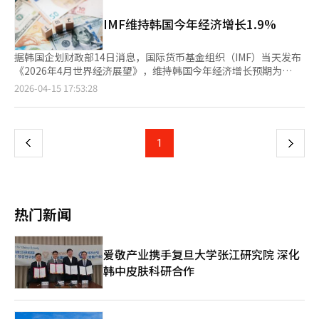
国今年人均GDP为3.7412万美元，较去年增长3.3%。较IMF去年
为2.8%。OECD分析认为，能源价格的急剧上涨和霍尔木兹海峡的
机制的建立。 IMF还指出，全球经济形势正在恶化。科贾克表示，
10月发布的预测值（3.7523万美元）略有下调，主要反映韩元兑
封锁导致的贸易障碍正在制约全球经济增长。尤其是由于中东战争
IMF维持韩国今年经济增长1.9%
由于中东战争和伊朗关闭霍尔木兹海峡的影响，国际油价已超过每
美元汇率走弱等因素影响。 IMF预测韩国将在2028年人均GDP达
的影响，美国(2.0%)、欧元区(0.8%)、日本(0.6%)等主要国家的
桶100美元，全球经济正朝着IMF在4月的《世界经济展望》中提出
到4.0695万美元，正式迈入“4万美元时代”。相比之下，台湾地
增长率预计将放缓。G20国家的物价上涨率预计今年为4.0%，明
的中等负面情景发展。 在这一情景下，今年全球实际国内生产总
区人均GDP预计将从去年的3.9489万美元大幅增至今年的4.2103
据韩国企划财政部14日消息，国际货币基金组织（IMF）当天发布
年为3.1%。 全球经济增长的最大下行风险被认为是中东战争的长
值（GDP）增长率将降至2.5%，低于基准预测的3.1%，后者假设
万美元，同比实现6.6%的增长，率先突破4万美元门槛。 IMF还预
《2026年4月世界经济展望》，维持韩国今年经济增长预期为
期化。如果战争持续，全球经济增长率可能下降最多0.7个百分
冲突迅速结束。去年全球增长率为3.4%。 IMF的负面情景假设油
测，台湾地区有望在2029年人均GDP达到5.037万美元，进一步跨
1.9%，与今年1月预测持平，高于发达经济体的平均水平
页
2026-04-15 17:53:28
点，物价上涨率则可能上升0.4个百分点。 相反，中东战争的和平
价全年维持在每桶100美元，融资条件进一步恶化，未来物价上涨
越5万美元大关。 报告显示，韩国与台湾地区的人均GDP差距将持
（1.8%）。 IMF通常于每年1月、4月、7月和10月发布《世界经济
谈判早日达成和全球人工智能(AI)需求的扩大将对全球经济复苏产
的预期加大。科贾克指出，尽管能源价格上涨使短期物价预期上
续扩大，从今年的4691美元持续扩大至2030年的9073美元。5年
展望》，其中4月和10月版本内容更为详实，1月和7月版本则主要
一
生积极影响。 OECD相关人士表示：“应采取货币政策应对通货膨
升，但中期物价预期仍保持稳定。此外，全球金融环境仍被评估为
后的2031年，韩国人均GDP预计为4.6019万美元，而台湾地区将
依据最新动态对经济增速预测进行修订。 IMF此次对韩国经济增长
胀压力，并制定扩大税基等长期财政负担减轻的措施”，同时强
宽松。 IMF正在讨论因中东战争导致的能源和原材料成本增加对成
达到5.6101万美元，双方差距扩大至1万美元以上。 国际排名方
的预测高于经合组织（OECD）上月公布的1.7%，但低于韩国政府
调“社会整体的结构改革，如能源供应链的多样化也是必要的”。
上
1
下
员国的支持方案。科贾克没有具体提到国家，但表示多个国家已请
面，韩国预计将从今年的全球第40位下滑至2031年的第41位，台
和韩国银行此前给出的2%。对此，韩国政府表示，在全球经济增
※ 本报道经人工智能（AI）系统翻译与编辑。
求政策建议和支持。 IMF总裁克里斯塔利娜·乔治娃将在下周于巴
湾地区则将由第32位上升至第30位，领先韩国10个位次以上。
长预期普遍下调的背景下，韩国增长预期能够保持稳定，主要得益
一
黎与七国集团（G7）财长和中央银行行长讨论全球经济问题。IMF
IMF同时预测，日本今年人均GDP为3.5703万美元，低于去年的
于出口表现良好，以及追加预算对中东局势冲击的一定对冲效果。
首席副总裁丹·卡茨将参加本周在美国迈阿密举行的二十国集团
3.5973万美元。日本预计将在2029年达到4.0398万美元，比韩国
与此同时，IMF维持韩国明年经济增长预期为2.1%。本次预测的前
（G20）财务副部长和中央银行副行长会议。※ 本报道经人工智能
页
晚一年突破4万美元门槛。到2031年，日本人均GDP预计为4.3038
提假设是，中东冲突将在持续数周后逐步缓和，能源生产和出口自
热门新闻
（AI）系统翻译与编辑。
万美元，仍比韩国低约3000美元。日本全球排名预计今年及2031
今年年中起恢复正常。 在全球通胀方面，IMF将今年全球通胀率预
年均维持在第43位。 受益于全球半导体超级周期，台湾地区近年
测上调0.6个百分点至4.4%，主要反映能源和食品价格上涨的压
来实现飞跃式增长。根据国际金融中心消息，截至上月底，8家主
力。IMF同时预计，韩国今年通胀率将达2.5%，较去年11月预测值
爱敬产业携手复旦大学张江研究院 深化
要国际投行对台湾地区今年经济增长率给出的平均预测值为
上调0.7个百分点。
韩中皮肤科研合作
7.1%，较2月底的6.2%进一步上调。 其中，美国银行（BOA）与
野村证券均预测增长8%，摩根大通虽将预测从8.6%下调至
8.2%，但仍居最高水平。同时台湾地区今年通胀率预测均值仅
1.9%，低于通常2%的目标水平，显示经济增长与物价保持相对平