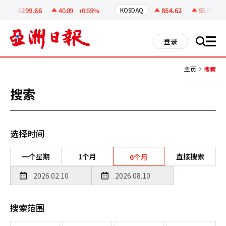
코
인
6299.66
40.89
+0.65%
854.62
55.81
+6.
KOSDAQ
정
보
all
登录
搜
men
索
主页
搜索
搜索
选择时间
一个星期
1个月
直接搜索
6个月
搜索范围