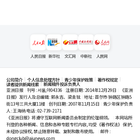
人民日报
新华社
文汇网
中新社
人民网
公司简介
个人信息处理方针
青少年保护政策
著作权规定
新闻稿件投诉负责人
读者提供新闻线索
亚洲日报
刊号 : 서울,아04336
注册日期 : 2014年12月29日
《亚洲
|
|
|
日报》发行人及总编辑 : 郭永吉、梁圭铉
地址 : 首尔市
钟路区钟路5
|
街13号三共大厦11楼
创刊日期 : 2007年11月15日
青少年保护负责
|
|
人 : 王海纳 电话 : 02-739-2171
《亚洲日报》将遵守互联网新闻委员会制定的伦理纲领。
本网站所
|
刊登的各种新闻、信息和各种专题专栏内容, 均受《著作权法》
保护,
未经协议授权, 禁止随意转载、复制和散布使用。
邮件 :
|
dongclub@ajunews.com