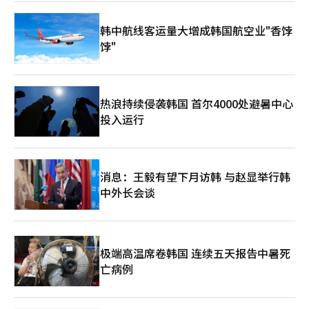
韩中航线客运量大增成韩国航空业"香饽
饽"
热浪持续侵袭韩国 首尔4000处避暑中心
投入运行
消息：王毅有望下月访韩 与赵显举行韩
中外长会谈
极端高温席卷韩国 连续五天报告中暑死
亡病例