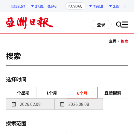
코
인
6258.57
37.81
-0.6%
798.8
2.87
-0.36%
KOSDAQ
정
보
all
登录
搜
men
索
主页
搜索
搜索
选择时间
一个星期
1个月
直接搜索
6个月
搜索范围