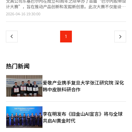
文具公司东基巴尔内在成立40周年之际举办了首届“巴尔内胶带设
计大赛”，旨在推动产品创新和发掘新创意。此次大赛不仅是设计
竞赛，更是考虑市场应用的“产品开发型大赛”。大赛面向大学生
页
2026-04-16 19:30:00
和普通人，评估标准包括实用性和创意，尤其注重用户体验相关的
使用便捷性、结构完整性和耐用性等因素。参赛作品展示了文具产
一
品的多样性和扩展可能性。4月7日的颁奖典礼上，公布了获奖作
品，并讨论了作品的设计理念和未来发展方向。大赛不仅仅是颁
上
1
下
奖，还旨在将创意转化为实际产品。一等奖作品“按压式胶带”采
用了卡式滑动旋转设计，提升了替换便捷性和产品耐用性，被认为
一
具有较高的商业化潜力。其他获奖作品如“鹅卵石形态的人体工学
设计胶带”和“无需保护盖的即用型胶带”也因其用户友好性而受
页
到关注。此次大赛被视为东基巴尔内“开放创新”战略的一部分，
热门新闻
通过外部视角补充现有产品的不足，并探索新市场需求。研究所所
长郑振旭表示：“参赛者的创意证明了文具产品不仅是消耗品，还
可以增强功能性和用户体验。我们计划将这些创意转化为实际产
爱敬产业携手复旦大学张江研究院 深化
品。”东基巴尔内是韩国首家开发修正液、修正带和胶带的公司，
韩中皮肤科研合作
近年来扩展至生物健康、汽车用品和饲料添加剂等领域，推动技术
多元化。此次大赛不仅是40周年纪念活动，还在产品开发、用户导
向设计和外部合作创新方面具有重要意义，将成为东基巴尔内增强
产品竞争力和应对新市场战略的重要基础。
李在明发布《旧金山AI宣言》将与全球
共启AI黄金时代