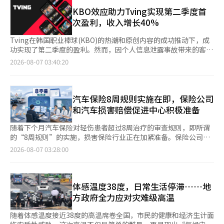
划获取相关人员的电脑等资料。通过这些资料，将仔细检查雇主在
间剥削结构。 针对青年群体，金部长提出了公共就业、新兴产业
维修作业中是否遵守了防止事故的安全规定，以及是否建立了安全
KBO效应助力Tving实现第二季度首
及中小、中坚企业的创业支持、由大企业主导的K-新政学院和工作
健康管理体系。 劳动部表示：“我们严肃认识到制造业现场反复
次盈利，收入增长40%
经验扩展、以及新设K-青年保障等措施。对于中年群体，则将扩大
发生的夹击事故的严重性”，并表示将严格调查是否违反了《工业
再就业支持的义务事业场所，支持早期职业规划和世代共生型的退
安全卫生法》和《重大事故处罚法》。 此外，劳动部强调：“如
Tving在韩国职业棒球(KBO)的热潮和原创内容的成功推动下，成
休年龄延长讨论。 关于产业转型，金部长表示将通过同工同酬、
果发生重大死亡事故或未遵守最低安全规定导致同类事故反复发
功实现了第二季度的盈利。然而，因个人信息泄露事故带来的客户
避免综合工资滥用、支持缩短实际劳动时间的企业、改善退休金制
生，将积极利用搜查和逮捕等强制措施。” 在此之前，7月22日中
赔偿和罚款负担，预计将对未来业绩产生影响。 6日，CJ ENM在
2026-08-07 03:40:20
度等措施来减少劳动市场的差距。同时，还将推进为特殊雇佣人员
午12时50分，负责该工厂机械维修工作的外包公司员工金某在检
第二季度业绩发布的电话会议上表示，Tving第二季度的收入达
和自由职业者等劳动提供者建立社会安全网，并落实产业转型就业
查故障部件加工机械内部时，身体上半部分被夹在机械与墙壁之
1407亿元，营业利润为6000万元。 Tving首席财务官张贤京表
稳定的基本计划后续措施。 金部长特别强调中坚企业在青年招聘
间，导致死亡。金某的家属因要求查明真相和追究责任，已无限期
示：“Tving的收入同比增长了40%，营业利润实现了扭亏为
中的作用。他指出：“中坚企业的青年招聘比例较高，且是青年所
推迟了葬礼程序。※ 本报道经人工智能（AI）系统翻译与编辑。
盈。” 这一成绩的背后，得益于韩国职业棒球(KBO)的热潮。原创
汽车保险8周规则实施在即，保险公司
青睐的工作。”他呼吁企业积极参与政府支持项目，扩大招聘，以
剧集《厨师兵传奇》和《友美的细胞们3》等也取得了良好的收视
和汽车损害赔偿促进中心积极准备
使青年就业政策在现场得到切实感受。 对此，中坚企业联合会会
率，用户订阅量和月活跃用户数(MAU)均有所增加。 张CFO指
长崔振植回应道：“通过适应变化的产业环境的就业和劳动政策范
出：“广告和订阅收入实现了快速增长，但预计第三季度由于广告
随着下个月汽车保险对轻伤患者超过8周治疗的审查规则，即所谓
式创新，企业的发展与劳动的价值应形成良性循环。”他强调需要
淡季，成本将增加，同时海外销售短期内可能会减少，因此表现可
的“8周规则”的实施，损害保险行业正在加紧准备。保险公司已
建立一个涵盖青年和未来世代的可持续增长基地。 金部长最后表
能会略显疲软。” 然而，仍然存在变数。因为在6月发生了个人信
开始建立审查计算机网络和整理赔偿工作流程，而汽车损害赔偿促
2026-08-07 03:28:00
示：“政策的答案总是在现场，希望中坚企业联合会作为政策合作
息泄露事故，受影响的账户估计约为1980万个。 张CFO表
进中心（汽车赔偿中心）也已着手建立医疗审查委员会和运营体
伙伴，能够用现场的经验和智慧给予支持。”他强调，政府也将不
示：“与信息泄露相关的财务影响因素主要有两个：客户赔偿方案
系，以判断治疗的必要性。 根据6日的保险业消息，保险公司正在
遗余力地提供政策支持，创造企业投资于人才的环境。※ 本报道
和罚款及罚金的裁定。”他指出：“客户内部赔偿方案预计将在9
开发反映患者额外治疗审查程序的计算机系统，并整理内部工作指
经人工智能（AI）系统翻译与编辑。
月或10月公布。” 他还表示：“罚款和罚金将在个人信息保护委
引，以配合8周规则的实施。 新制度实施后，伤害等级为12至14级
体感温度38度，日常生活停滞……地
员会的调查结束后转交给Tving，因其是基于收入计算的，因此会
的轻伤患者在事故发生后如需超过8周的治疗，必须向保险公司提
方政府全力应对灾难级高温
产生影响。” Tving与Wave的合并仍在进行中。CJ ENM表示将在
交诊断书、就医记录复印件和影像资料等。保险公司将把这些资料
下半年正式推进两家公司合并的讨论，并计划与战略投资者(SI)的
转交给汽车赔偿中心，汽车赔偿中心将经过专业医疗人员的审查，
随着体感温度接近38度的高温席卷全国，市民的健康和经济生计面
协商与KT的讨论相结合。※ 本报道经人工智能（AI）系统翻译与
评估延长治疗的必要性，并将结果通知保险公司和患者。因此，保