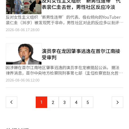
反对女性主义组织‘新男性连带’代
加强对贫民区居民的公共空调电费支持和上门护理服务。 对于独
该系统计划从明年开始逐步应用于主要建筑工地。 在应对高温方
年，仁川发生了2起因井盖等密闭空间窒息事故导致的死亡事件，
表裴仁圭去世，男性社区反应冷淡
居老人和残疾人等健康脆弱群体的6万3000余人，市政府每天进行
面，也将结合智能技术。现场安装的物联网（IoT）基础的体感温
今年也有3人受伤。该系统在井盖作业开始前，通过视频或现场检
1至2次的关怀探访，并扩大为流动劳动者提供的30个休息场所的
度计实时测量作业环境，安全健康管理人员将对此进行持续监控。
查确认氧气和有害气体浓度及通风状态，只有在安全措施落实的情
反对女性主义组织‘新男性连带’的代表、极右倾向的YouTuber
运营，直至周末，全力动员行政资源。 灾难安全专家强调了对高
当体感温度超过35度时，将发出高温警报，超过38度时将发出高
况下才批准作业。劳动部要求地方政府和公共机构在井盖作业时，
裴仁圭（36岁）被发现死于非命，男性社区对此的反应多以批评其
温的国家危机意识。一位灾难安全专家表示：“此次高温已超越暂
温重大警报，并利用安全呼叫系统立即实施工作停止、休息和调整
提交事前作业计划书，并严格确认作业前的安全卫生措施是否得到
生前行为为主，而非哀悼。 6日，男性社区内关于裴仁圭的帖子迅
2026-08-06 17:28:00
时气象现象，直接威胁到市民的生命和生计，地方政府必须动用所
工作时间等安全措施。 为了巩固安全文化，DL易安西还将扩大相
落实。劳动部将作业前的氧气和有害气体浓度测量、充分通风及佩
速传播。虽然在其去世消息传出后，哀悼与批评的声音交织，但部
有行政力量，消除安全盲区，并持续进行强有力的现场应对。”※
关制度。自2022年起，公司全面保障工作停止权，并将给予行使
戴呼吸防护具列为现场必须遵守的基本规则。还包括在作业人员倒
分男性社区反而开始指责其生前的行为。 尤其是网友们提到裴仁
本报道经人工智能（AI）系统翻译与编辑。
工作停止权的员工的“D-安全币（D-Safe Coin）”的奖励从每次
下时，不要在没有保护装备的情况下直接进行救援，而是先拨打
圭曾在▲世越号沉船事故现场前跳所谓的‘饼舞’ ▲对少女像抗
1000积分扩大到最多10000积分。同时，还新设了针对季度优秀参
119报警的内容。两机构计划根据仁川环境公团的试点运行结果，
议者的恶劣言论及日本国旗聊天争议 ▲对5·18民主运动的歪曲言
演员李在龙因肇事逃逸在首尔江南接
与者的奖励制度。 公司还加强了对员工福利的支持。公司运营15
推动安全管理体系在全国地方政府的推广。劳动部部长金英勋表
论 ▲贬低n号房受害者为‘X女’并批评政府支持的言论等，继续
受审判
辆移动休息设施“健康巴士”，为高温易发的工地提供休息空间、
示：“地方政府和公共机构直接发包和管理的作业，公共部门应当
进行批评。 一位网友写道：“他并没有替我们说话，反而总是给
降温用品和饮料，并由健康管理人员检查员工的健康状况。健康巴
首先树立榜样”，并呼吁严格落实事前作业计划书的提交和作业前
男性带来麻烦。”另一位网友则评价：“他并没有真正代表男性权
因涉嫌在首尔江南地区肇事逃逸的演员李在龙被提起公诉。 据法
士计划不仅在酷暑期间运营，也将在寒冷季节继续提供服务。 DL
的安全卫生措施确认。※ 本报道经人工智能（AI）系统翻译与编
益，反而只是在加剧冲突。” 另一方面，也有部分人表示：“虽
律界消息，首尔中央地方检察院刑事第七部（主任检察官赵允哲）
易安西相关人士表示：“此次安全范式的转变，旨在结合先进技术
辑。
然生前的行为值得批评，但作为一个人，还是感到遗憾。希望他能
于5日以违反道路交通法中事故后未采取措施和妨碍酒精检测的罪
页
2026-08-06 06:12:00
与以现场为中心的福利，根本上预防事故。”他还表示：“我们将
安息。” 此外，网上还出现了“无论是极右还是极左，走向极端
名对李在龙进行了不拘留起诉。 李在龙于3月6日晚上11时左右在
通过基于AI和数据的高级系统，积极推动建筑行业建立先进的安全
最终都是相似的”，“我从未觉得他代表男性”等截然不同的反
首尔江南区地铁7号线清潭站附近驾驶时撞上中央隔离带后逃离现
一
生态系统。” 此外，DL易安西于上月30日表示，今年第二季度的
应。 此前，警方表示，裴仁圭于5日上午8时左右在仁川永宗岛的
场。他在事故发生后又参加了另一场酒宴，约3小时后在朋友家被
合并营业利润同比增长26.3%，达到1594亿韩元。公司解释称，
一处公寓小区被发现倒地。接到报警后，119急救人员赶到现场确
警方抓获。 警方认为李在龙试图通过所谓的“酒后再饮酒”方式
住宅业务的成本率稳定等因素对业绩改善产生了影响。※ 本报道
上
1
下
2
3
4
5
认其已死亡。 警方在其住所内未发现外部入侵或争吵的痕迹，并
消除酒驾证据，因此将酒驾嫌疑也一并移交给检方。 然而，检方
经人工智能（AI）系统翻译与编辑。
根据窗户打开的情况推测其为坠落，目前正在调查具体情况。经过
通过“维德马克公式”推算李在龙驾驶时的血液酒精浓度，结果未
一
对周边监控的分析，目前尚未发现任何犯罪嫌疑。 裴仁圭领导着
能明确证明其超过0.03%，因此对酒驾嫌疑决定不予起诉。※ 本报
新男性连带，参与反对女性主义运动、街头集会及YouTube直播，
道经人工智能（AI）系统翻译与编辑。
页
并在尹锡悦前总统的弹劾阶段参与了反对弹劾的集会。 去年，他