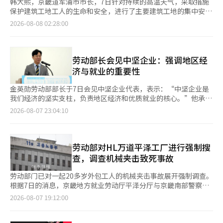
韩大熙，京畿道军浦市市长，7日针对持续的高温天气，采取措施
保护建筑工地工人的生命和安全，进行了主要建筑工地的集中安全
检查，强调“安全第一”。 当天，韩市长表示：“高温引发的热
2026-08-08 02:28:00
病可以通过彻底的提前准备和遵守安全规程有效预防。”他强
调：“务必严格执行高温安全五大基本原则，立即改善不足之处，
确保现场不发生任何安全事故，集中行政力量进行安全管理。”
韩市长将于6日至12日对包括紧急金正高架桥修复工程在内的三个
劳动部长会见中坚企业：强调地区经
主要建筑工地进行高温应对情况的集中检查。 此次检查被视为提
济与就业的重要性
前预防高温引发的工业事故，确保工人安全的主动预防行政措施。
韩市长将重点检查高温安全五大基本原则的执行情况，包括休息设
金英勋劳动部部长于7日会见中坚企业代表，表示：“中坚企业是
施的设置和休息时间的保障、高温阶段的作业停止措施、热病应急
我们经济的坚实支柱，负责地区经济和优质就业的核心。”他承诺
应对体系的建立等。 此外，还计划对工人和施工相关人员进行高
将更加关注企业在实际运营中遇到的各种困难，并努力提供切实的
2026-08-07 23:04:10
温阶段的行为规范、热病预防措施和高温安全管理义务的培训，以
解决方案。 金部长当天在首尔麻浦区的韩国中坚企业联合会召开
提高现场的安全意识。 在检查过程中发现的不足之处，将立即采
政策座谈会，指出：“中坚企业推动中小企业的成长，提高了产业
取措施进行整改，并在后续持续管理和检查各现场的高温应对情
竞争力。”他感谢中坚企业人士在维护产业现场方面的努力，强调
况，迅速改善需要补充的部分。 对此，市民们表示：“高温已成
要确保中小企业、中坚企业和大企业之间的成长梯队稳固。 这是
劳动部对HL万道平泽工厂进行强制搜
为日常，建筑工地的安全管理不是选择，而是必需。”他们评价
金部长自去年9月以来第二次访问中坚企业联合会。他此行旨在与
查，调查机械夹击致死事故
道：“市长将安全作为首要价值，主动检查现场，让人倍感信
承担就业创造和生产、出口核心角色的中坚企业分享重点政策方
任。” 他们还表示：“保护建筑工人健康和生命就是保护市民安
向，并倾听现场的声音。 金部长在会上提出下半年就业劳动政策
劳动部门已对一起20多岁外包工人的机械夹击事故展开强制调查。
全”，“希望在现场严格遵守充分休息和作业停止等实际安全对
的核心战略，包括：构建安全公正的工作场所、扩大青年与中年人
根据7日的消息，京畿地方就业劳动厅平泽分厅与京畿南部警察厅
策”，“预防性行政比事故后的应对更为重要。” 同时，韩大熙
之间的共生就业机会、消除差距，实现共同跃升的产业转型等。
正在对发生在7月22日的HL万道平泽工厂的故人金胜模的死亡事故
2026-08-07 19:12:00
市长也呼吁市民：“希望大家减少在正午的户外活动，注意补充水
具体而言，为了根除重复事故，将对目标企业和行业进行高强度的
进行搜查，包括对原厂和外包总部的搜查。 此次搜查是在事故发
分和休息，特别关注健康管理。”※ 本报道经人工智能（AI）系统
密切管理，并计划启动特别工作组以预防高温和窒息事故。同时，
生16天后进行的。 约30名劳动监察员和警察参与了此次搜查，计
翻译与编辑。
还将推动扩大工资区分支付制，以制止工资拖欠和分包过程中的中