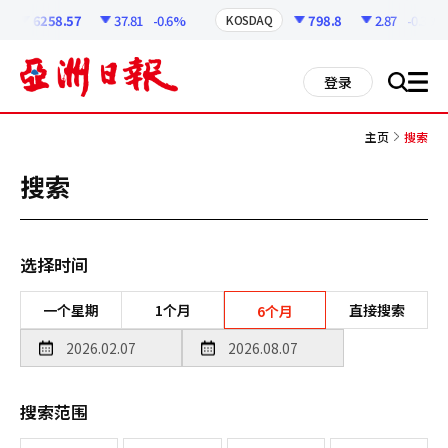
코
인
6258.57
37.81
-0.6%
798.8
2.87
-0.36%
KOSDAQ
정
보
all
登录
搜
men
索
主页
搜索
搜索
选择时间
一个星期
1个月
直接搜索
6个月
搜索范围