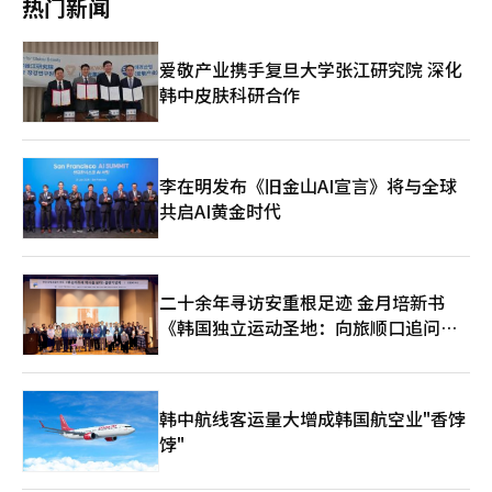
热门新闻
因在梨花女子大学的支持弹劾集会上抢夺并损坏支持者的标语，被
处以10万元罚款，并于同年因在仁川的一家旅馆吸食冰毒而接受调
查。当时，国立科学调查研究院的精密检测确认其对毒品呈阳性反
爱敬产业携手复旦大学张江研究院 深化
应，裴仁圭也承认了相关指控。此案随后以不拘留的状态移交检察
韩中皮肤科研合作
院。 不过，警方表示，目前尚未确认这些事件与此次死亡之间的
直接关联。 警方相关人士表示：“为了确认确切的死亡原因，将
向国立科学调查研究院申请尸检，并将继续调查死亡经过。”※
本报道经人工智能（AI）系统翻译与编辑。
李在明发布《旧金山AI宣言》将与全球
共启AI黄金时代
二十余年寻访安重根足迹 金月培新书
《韩国独立运动圣地：向旅顺口追问历
史》出版
韩中航线客运量大增成韩国航空业"香饽
饽"