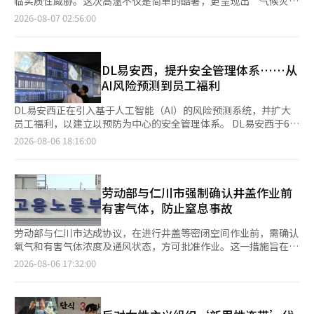
临实质性威胁。这次高温不仅是简单的酷暑，更呈现出“气候灾
编辑。
险公司正在新建审查请求功能，以适应这一新的赔偿系统。 汽车
难”的特征，各地主要政府迅速投入紧急灾难基金，启动应对弱势
2026-08-07 02:56:00
赔偿中心也在加快审查体系的建立。该中心正在组建由约200名医
群体的紧急措施。 气象厅预计，未来几天体感温度将持续在38
学和中医学专家组成的医疗审查委员会，并推动招聘支持审查运营
度，最高气温将超过39度，并于8月5日对包括首尔在内的全国主
的医疗和行政人员。此前，相关的实务人员招聘于4月进行，但由
要地区发布了今夏首个“高温重大警报”。在发布高温特报的最高
于制度实施被推迟，程序中断。随着实施时间的确定，准备工作再
级别警报下，热相关疾病患者急剧增加，户外作业的安全事故风险
DL易安西，提升安全管理体系……从
次启动。 然而，有观点认为，制度的实施不会立即导致保险公司
加大，国家面临灾难性局面。 极端高温还导致文化艺术界和地方
AI风险预测到员工福利
赔偿工作的减少。最初预计不必要的长期治疗会减少，从而降低损
经济的瘫痪。原定在首尔广场和汉阳城墙附近举行的“文化流动首
失率和赔偿工作，但实际上，新的工作如额外治疗申请的通知、审
尔广场”等5项户外活动因安全原因全面取消，主要旅游景点的解
DL易安西正在引入基于人工智能（AI）的风险预测系统，并扩大
查接收、与汽车赔偿中心的数据传输、审查结果通知和客户投诉处
说活动和流动旅游咨询处的运营也暂时中止。这使得与活动相关的
员工福利，以建立以预防为中心的安全管理体系。 DL易安西于6日
理等将增加。 一位保险公司相关人士表示：“过去治疗结束和和
工作人员和附近的小商户受到重创。 一位户外活动导演A表
表示，将通过建立基于AI和数据的安全管理系统，激活工作停止权
2026-08-06 18:16:00
解是赔偿工作的中心，而今后将新增向客户说明额外治疗审查程序
示：“活动取消导致我这个月的收入中断，生计问题比酷暑更让我
和扩大员工福利，提升建筑工地的安全管理体系。 公司在“安全
以及与汽车赔偿中心交换审查结果的工作。”他表示：“我们理解
担忧。”现场工作人员B也表示：“虽然暂停作业保障了安全，但
第一”的经营方针下，成立了内部工作组（TF），全面改进现场
制度的初衷，但在实施初期，现场可能会出现混乱，工作负担可能
收入中断让我感到无助。”他们纷纷诉说着高温带来的经济困境。
管理和安全系统。除了加强员工健康管理和扩大工作停止权的激励
会比预期更大。” 同时也有担忧出现“气球效应”。由于在8周内
随着高温灾害的全面扩散，各地政府迅速展开应急响应。首尔市启
外，还计划逐步引入基于数据的AI分析实时风险预测与警告系统。
劳动部与仁川市强制确认井盖作业前
可以无须审查接受治疗，部分患者可能会在成为审查对象之前集中
动了“停下、降温、关注”的三大应对措施，投入总额205亿韩元
自2022年在国内建筑行业首次引入Palantir数据平台以来，DL易
有害气体，防止窒息事故
接受治疗或倾向于特定的医疗服务。此次制度的重点在于审查治疗
的灾害救助基金。根据计划，市政府发包的56个建筑工地的户外作
安西已整合管理在规划、设计、施工和维护全过程中产生的数据。
期间的适当性，因此对治疗内容本身的管理存在局限性。※ 本报
业原则上暂停，同时为了缓解城市热岛效应，增加了道路洒水的频
目前，利用在约200个工地上积累的数据，AI技术已应用于建筑的
劳动部与仁川市达成协议，在进行井盖等密闭空间作业前，需确认
道经人工智能（AI）系统翻译与编辑。
率，最多可达到每天6次。 京畿道也启动了高温灾难安全对策总
成本、质量、安全和设计等各个领域。 公司通过基于AI的“前瞻性
氧气和有害气体浓度及通风状态，方可批准作业。这一措施旨在加
部，检查建筑工地的休息时间遵守情况，并加强对农村地区和独居
风险警告系统”，将出入管理系统与AI风险分析模型相结合，提前
强地方政府发包作业前的安全检查，以应对窒息事故的频发。8月6
2026-08-06 17:32:00
老人的安全管理。地方市县也开始实施区域定制的对策，如动用洒
识别事故易发的员工，并实时分析气象信息、重型设备移动、火灾
日，劳动部与仁川市在仁川市政府举行了“消除井盖窒息事故宣言
水车、运营户外饮用水冰箱、24小时开放避暑场所等。 针对直接
检测等现场数据，以预测危险作业情况。 此外，还将分析作业者
仪式”，决定在仁川环境公团的窒息事故高风险作业现场试点实
暴露在健康威胁中的弱势群体，保护措施也在集中实施。首尔市向
的位置和行为模式，以提高风险预测的准确性；一旦检测到危险情
施“事前安全确认系统”。此次措施旨在减少因在下水道或井盖等
约41万户低收入家庭和低保家庭紧急提供5万韩元的降温费用，并
况，将自动调用移动式CCTV，以便监控人员能够及时查看现场。
密闭空间中中毒或倒下的作业人员在救援时造成的二次伤害。去