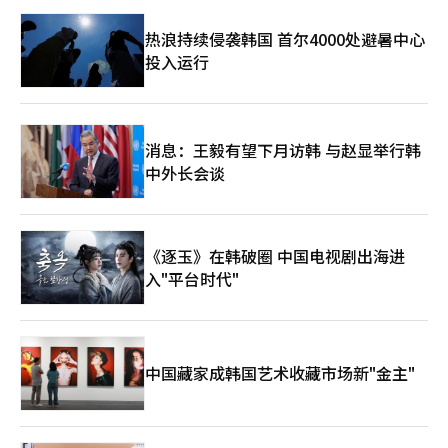
热浪持续侵袭韩国 首尔4000处避暑中心
投入运行
消息：王毅有望下月访韩 与赵显举行韩
中外长会谈
《逐玉》在韩破圈 中国电视剧出海进
入"平台时代"
中国藏家成韩国艺术收藏市场新"金主"