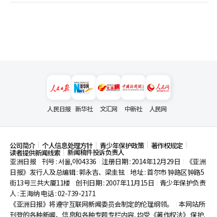
人民日报
新华社
文汇网
中新社
人民网
公司简介
个人信息处理方针
青少年保护政策
著作权规定
新闻稿件投诉负责人
读者提供新闻线索
亚洲日报
刊号 : 서울,아04336
注册日期 : 2014年12月29日
《亚洲
|
|
|
日报》发行人及总编辑 : 郭永吉、梁圭铉
地址 : 首尔市
钟路区钟路5
|
街13号三共大厦11楼
创刊日期 : 2007年11月15日
青少年保护负责
|
|
人 : 王海纳 电话 : 02-739-2171
《亚洲日报》将遵守互联网新闻委员会制定的伦理纲领。
本网站所
|
刊登的各种新闻、信息和各种专题专栏内容, 均受《著作权法》
保护,