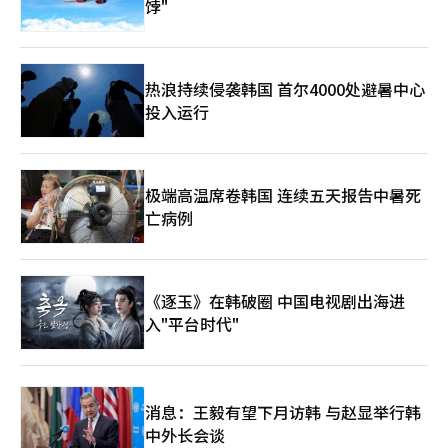
饽"
热浪持续侵袭韩国 首尔4000处避暑中心
投入运行
极端高温席卷韩国 连续五天报告中暑死
亡病例
《逐玉》在韩破圈 中国电视剧出海进
入"平台时代"
消息：王毅有望下月访韩 与赵显举行韩
中外长会谈