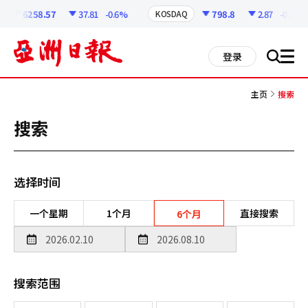
코
인
6258.57
37.81
-0.6%
798.8
2.87
-0.36%
KOSDAQ
정
보
all
登录
搜
men
索
主页
搜索
搜索
选择时间
一个星期
1个月
直接搜索
6个月
搜索范围