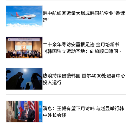
韩中航线客运量大增成韩国航空业"香饽
饽"
二十余年寻访安重根足迹 金月培新书
《韩国独立运动圣地：向旅顺口追问历
史》出版
热浪持续侵袭韩国 首尔4000处避暑中心
投入运行
消息：王毅有望下月访韩 与赵显举行韩
中外长会谈