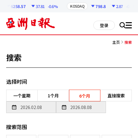
코
인
6258.57
37.81
-0.6%
798.8
2.87
-0.36%
KOSDAQ
정
보
all
登录
搜
men
索
主页
搜索
搜索
选择时间
一个星期
1个月
直接搜索
6个月
搜索范围