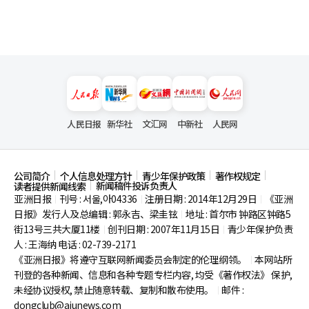
人民日报
新华社
文汇网
中新社
人民网
公司简介
个人信息处理方针
青少年保护政策
著作权规定
新闻稿件投诉负责人
读者提供新闻线索
亚洲日报
刊号 : 서울,아04336
注册日期 : 2014年12月29日
《亚洲
|
|
|
日报》发行人及总编辑 : 郭永吉、梁圭铉
地址 : 首尔市
钟路区钟路5
|
街13号三共大厦11楼
创刊日期 : 2007年11月15日
青少年保护负责
|
|
人 : 王海纳 电话 : 02-739-2171
《亚洲日报》将遵守互联网新闻委员会制定的伦理纲领。
本网站所
|
刊登的各种新闻、信息和各种专题专栏内容, 均受《著作权法》
保护,
未经协议授权, 禁止随意转载、复制和散布使用。
邮件 :
|
dongclub@ajunews.com