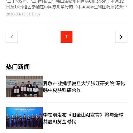
仁川市政府、仁川科技园与韩国生物制药巨头Celltrion于本月12
日至14日组团参加在中国苏州举行的“中国国际生物医药展览会
（BIO CHINA 2026）”，旨在向全球展示仁川生物产业的领先生
页
2026-03-13 01:10:07
态及合作愿景。 此次参展是仁川今年启动的“龙头企业开放式创
新推进项目”的关键环。该项目以Celltrion的技术需求为核心，
一
在全球范围内遴选具有潜力的初创企业，通过联合研发、技术验证
（PoC）及全球拓展支持，构建深度协作机制。 展会期间，仁川代
上
1
下
表团重点推介了仁川生物产业特色园区的基础设施，并与约400家
参展商及亚洲生物科技机构开展了密集的商务对接。在首日举行的
一
国际论坛上，仁川市与Celltrion专题介绍了双方的开放式创新模
式，充分彰显了其在全球生物医药领域协同发展的巨大潜力。此
页
外，代表团还实地考察了苏州工业园区生物纳米科技园，与当地领
热门新闻
军企业共商产业融合。 仁川市半导体生物产业处处长赵素英
（音）表示：“此次参展是仁川跻身‘亚洲三大生物开放式创新枢
纽’的重要里程碑。我们不仅要稳固生产基地优势，更要构建龙头
爱敬产业携手复旦大学张江研究院 深化
企业与初创公司共生的产业生态，将积极推动与展会中发掘的海外
韩中皮肤科研合作
优质企业开展投资与产业化深度合作。”
李在明发布《旧金山AI宣言》将与全球
共启AI黄金时代