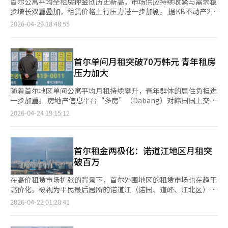
首尔公寓平均全租房押金创历史新高，市场供应持续收紧与需求稳
步增长双重叠加，租赁价格上行压力进一步加剧。 据KB不动产29
日发布的数据，本月首尔公寓平均全租房押金达6.8147亿韩元（约
2026-04-29 18:48:55
合人民币316.3万元），超越创历史峰值。全租房是韩国的一种住
房租赁模式，租客需支付房价50%至80%的保证金（押金），签
订两年租约，期间免月租，期满后房东全额退还保证金。 分析人
士指出，此轮价格攀升的核心驱动力在于房源快速缩减。数据显
首尔单间月租突破70万韩元 青年租房
示，截至本月26日，首尔公寓租赁在售房源降至3.0189万套，较
压力加大
年初减少32.1%。在供给大幅收缩的背景下，买卖市场观望情绪持
续蔓延，部分刚需购房者相继转向全租市场，进一步助推价格走
随着首尔地区单间公寓平均月租持续攀升，青年群体的居住负担进
高。 从区域分布来看，价格相对较低的江北地区涨势尤为突出。
一步加重。 房地产信息平台“多房”（Dabang）对韩国国土交通
江北平均全租房押金升至5.6349亿韩元，已突破历史高位；江南地
部实际交易价格公开系统进行分析，并于近日发布结果显示，以保
2026-04-24 19:15:12
区则达7.8759亿韩元，逼近历史峰值。业界普遍认为，租赁需求向
证金1000万韩元（约合人民币4.6万元）为基准，今年3月首尔专
低价格区域集中，是此轮涨价的重要推手。 与此同时，租赁供需
用面积33平方米以下单间公寓的平均月租为71万韩元，环比上涨
失衡持续加剧。韩国房地产院数据显示，截至本月20日，首尔全租
5.2%。 从各区域来看，江南区月租突破100万韩元，为首尔最
供需指数升至108.4，为近三年来最高水平。该指数高于100即表
高。瑞草区和城东区均为86万韩元，其后依次为龙山区（84万韩
首尔租金两极化：诺道江地区月租突
明市场需求超过供给，当前数据表明首尔租赁市场供不应求态势已
元）、中浪区（82万韩元）、广津区（77万韩元）、东大门区
破百万
较为明显。 供给不足的问题短期内难见改观。数据显示，今年首
（76万韩元）、江西区（72万韩元）、永登浦区（71万韩元），
尔新建住宅规模同比下降26.9%，明年降幅还将进一步扩大。此
整体租金水平普遍处于高位。 与月租走势相反，全租保证金平均
在高价租赁市场扩张的背景下，首尔外围地区的租赁市场也在趋于
外，土地交易许可制度趋严、税收政策调整及多套房贷款限制等多
为2.1386亿韩元，环比小幅下跌0.4%。其中瑞草区最高，达
高价化。被视为平民最后居所的诺道江（诺园、道峰、江北区）地
重因素，也对租赁房源供给形成制约。业内人士认为，在供给恢复
2.6732亿韩元，其次为中区（2.5628亿韩元）、江南区（2.5361
区，月租超过100万韩元的合同比例在一年内急剧上升，住房成本
2026-04-22 01:20:41
周期较长的背景下，首尔全租房押金的上涨走势或将延续。
亿韩元）、广津区（2.4151亿韩元）。全租保证金整体走低，被认
压力达到临界点。由于贷款限制，租户难以筹集全租资金，被迫进
为与“规避全租现象”持续存在有关——受全租诈骗风险的影响，
入高价租赁市场。 根据韩国国土交通部的交易数据，今年1月至
租房者转向相对安全的月租房，需求增加推高月租价格，全租市场