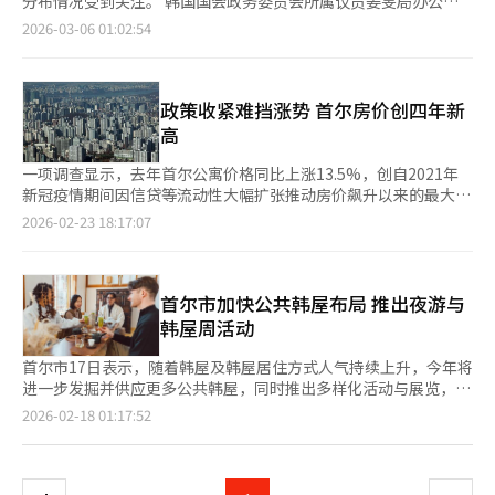
分布情况受到关注。 韩国国会政务委员会所属议员姜旻局办公室5
降8.9%。其中全租房交易量同比大幅下滑26%，月租房交易量则
的“10·15”对策将首尔全域划为土地交易许可区，要求购房者
日公布的资料显示，截至今年1月末，韩国多套房业主贷款余额
2026-03-06 01:02:54
同比增长1.1%。 值得关注的是，今年1至2月累计月租房交易占比
必须实际居住，导致市场上可供出租的新增房源减少。此外，政府
（包括全租贷款、搬迁费贷款及新建住宅中期贷款等）为102.9万
已升至68.3%，较去年同期（61.4%）上升6.9个百分点，逼近七
对全租贷款的严格限制，也提高了租户换房门槛，进一步促使租户
亿韩元（约合人民币4836亿元），其中约一半集中在首尔及京畿
成，折射出租赁市场结构持续向月租模式转变的深层趋势。
选择续约。 分析认为，受此前全租诈骗事件影响，部分租户风险
道等首都圈地区。相关贷款规模及潜在风险也成为房地产金融监管
偏好下降，更倾向选择月租形式。同时，在全租贷款受限背景下，
的重要观察指标。 从地区分布来看，多套房业主贷款明显集中在
政策收紧难挡涨势 首尔房价创四年新
部分资金不足的租户被迫由全租转向“保证金+月租”的结构性租
房地产市场较为活跃的首都圈。数据显示，首尔贷款余额为20万亿
高
赁方式，推动整体市场向月租化转型。
韩元，京畿道为31.9万亿韩元，两地合计达51.9万亿韩元，占整体
贷款规模的50.4%。其中，首尔地区贷款规模增长较为明显。与
一项调查显示，去年首尔公寓价格同比上涨13.5%，创自2021年
2024年底的16.5万亿韩元相比，约一年时间内增加约21%，达到
新冠疫情期间因信贷等流动性大幅扩张推动房价飙升以来的最大年
20万亿韩元。 从具体行政区来看，贷款余额主要集中在首尔核心
度涨幅。 首尔市政府于23日发布对去年12月首尔公寓价格动向的
2026-02-23 18:17:07
居住区。江东区贷款余额最高，为1.9万亿韩元；其后依次为江南
分析结果显示，去年12月首尔公寓实际成交价格环比上涨0.35%，
区1.7万亿韩元，瑞草区和城东区各为1.3万亿韩元，阳川区为1.2万
同比上涨13.49%。自2021年10月达到高点后，首尔公寓实际成交
亿韩元，松坡区和东大门区各为1.1万亿韩元。金融业内人士表
价格一度回落，直至2022年12月触底，随后自2023年起呈持续回
示，在房价较高的首都圈以及首尔热门居住区，多套房业主贷款集
升态势。2025年的价格涨幅创自2021年以来的最高水平。从面积
首尔市加快公共韩屋布局 推出夜游与
中度普遍较高。 从贷款结构来看，公寓抵押贷款占据绝对比重。
类型看，除大户型的成交价略有回落外，其余户型均呈上涨趋势。
韩屋周活动
数据显示，公寓抵押贷款余额为91.9万亿韩元，占全部贷款的
其中，40平方米以下超小户型涨幅最为显著，环比上涨0.94%。
89.3%；非公寓类抵押贷款为11万亿韩元，占比10.7%。 在还款
在租赁市场方面，自2020年7月《住宅租赁保护法》两项修订条款
首尔市17日表示，随着韩屋及韩屋居住方式人气持续上升，今年将
方式方面，多套房业主贷款以原本息分期偿还为主。分期偿还贷款
正式实施以来，首尔全租房价格经历较大幅度的上涨与回调，目前
进一步发掘并供应更多公共韩屋，同时推出多样化活动与展览，提
规模为95.7万亿韩元，占整体的93%；到期一次性偿还贷款为7.2
重新进入上行通道。修订内容规定，承租人在原有两年租期届满
升市民参与度与文化体验感。 为保护面临拆除风险的韩屋，首尔
页
2026-02-18 01:17:52
万亿韩元，占比约7%。 目前，韩国金融监管部门正研究针对多套
时，有权要求续签一次租赁合同，房东在原则上不得拒绝。此前韩
市通过收购方式将其改造为工坊、历史文化空间、公共设施及住宅
房业主贷款的管理措施，包括对到期一次性偿还结构的住房抵押贷
国住宅租赁合同通常以“2年+自愿续签”形式签订，而修法后则转
用途的“Mirinaejip”（长期全租住房）等加以活化利用。目前，
一
款以及住宅出租经营者贷款制定回收方案，以引导更多房源进入市
变为“2年+2年”模式，承租人最多可保障四年居住权。该制度的
全市共有35处公共韩屋投入运营。 数据显示，去年首尔公共韩屋
场。不过，金融业界普遍认为，由于统计中包含全租贷款和搬迁费
根本目的在于强化承租人居住稳定性，并抑制租金过快上涨。 据
累计访客约54万人次。市政府计划通过特色项目与节庆活动，力争