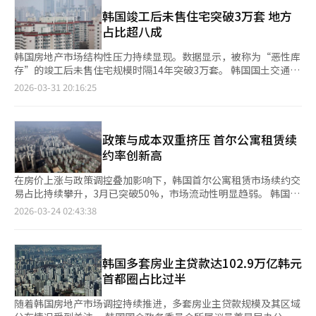
今，首尔外围地区的月租上涨趋势明显。尤其在诺园、道峰、江北
则相应承压。 在租金持续上涨的背景下，青年“无房族”规模也
区的中小型公寓市场，月租高价化现象尤为显著。今年诺道江地区
韩国竣工后未售住宅突破3万套 地方
不断扩大。据韩国统计厅国家统计门户（KOSIS）数据，截至2024
新签的月租合同中，28.9%超过100万韩元，而去年同期这一比例
占比超八成
年，全国39岁以下无房家庭达361万户，创2015年有统计以来新
为22.3%。 首尔整体平均月租也在上涨。今年首尔新签的月租合同
高，其中首尔无房家庭接近100万户。 居住成本压力同步上升。韩
中，32.1%超过150万韩元，比去年增加了3.4个百分点。根据韩国
韩国房地产市场结构性压力持续显现。数据显示，被称为“恶性库
国家庭动向调查显示，截至去年第三季度，39岁以下家庭月均租金
房地产院的数据，2月首尔公寓平均月租为151.5万韩元，同比上涨
存”的竣工后未售住宅规模时隔14年突破3万套。 韩国国土交通部
支出达21.4万韩元，同比增长11.9%，创统计以来新高；与此同
12.5%。 业内批评认为，政府的金融限制反而将平民推向高价租赁
31日发布的2月住房统计显示，截至上月，已竣工未售住宅共计
2026-03-31 20:16:25
时，该群体月均利息支出达16.6万韩元，已连续三个季度攀升。 业
市场。去年贷款限制将一户家庭的租赁贷款上限降至2亿韩元，并
6.6208万套，环比减少0.6%（368套）。其中，首都圈为1.7829
内分析指出，在房价与租金双重压力下，青年群体的住房负担持续
严格应用总债务偿还比率（DSR），导致租户难以筹集全租保证
万套，环比减少0.3%；地方为4.8379万套，环比减少0.6%。 尽管
加重，相关问题有待政策层面进一步关注与应对。
金，转而进入月租市场。 江北区一位房地产中介表示：“即使尽
整体未售规模小幅回落，竣工后未售住宅却逆势攀升至3.1307万
量申请全租贷款，租户仍难以填补资金缺口，最终只能选择月租超
套，环比增加5.9%（1752套），为2012年3月（3.0438万套）以
政策与成本双重挤压 首尔公寓租赁续
过100万韩元的房源。这表明在平民居住区，月租比例超过全租，
来首次重回3万套以上。该类库存中，86.3%集中于地方。 从地区
约率创新高
显示出全租市场的困难。” 行政限制导致租赁房源供应严重不
分布来看，大邱以4296套居首，其次依次为庆尚南道（3629
足，也是推高月租价格的关键因素。首尔全境被划为土地交易许可
套）、庆尚北道（3174套）、釜山（3136套）、忠清南道（2574
在房价上涨与政策调控叠加影响下，韩国首尔公寓租赁市场续约交
区，阻止了差价投资，加上实际居住义务的加强，导致市场上应有
套）、京畿道（2359套）、济州（2213套）和全罗南道（1926
易占比持续攀升，3月已突破50%，市场流动性明显趋弱。 韩国国
的租赁房源大量冻结。 根据房地产大数据平台Asil的数据，截至当
套）。其中大邱环比增幅高达36.1%，增势尤为突出。 供应端方
土交通部23日公布数据显示，今年1至3月首尔公寓“全租+月
2026-03-24 02:43:38
天，首尔的月租房源为14649件，比年初减少31.4%。市场上房源
面，2月住房开工量为1.4795万套，环比增加30.8%。具体来看，
租”合同中，续约合同占比达48.2%，较去年全年平均水平
稀缺，一些房东将税负等转嫁到月租上已成常态。KB房地产月租
首都圈下降15.1%，但首尔大幅增长309%；地方增长122%。共
（41.2%）上升约7个百分点。其中，3月续约占比进一步升至
价格指数在2024年6月之前相对平稳，但去年以来急剧上升，今年
同住宅分售量为1.0924万套，环比增加38.3%，首都圈和地方均有
51.8%，首次超过新签合同。 从时间走势来看，续约比例自去年
3月达到133.99。 南赫宇，我们银行房地产研究院表示：“租赁市
所增长，首尔则小幅下降8.7%。与此同时，反映实际入市供应的
10月以来持续攀升。去年10月和11月该比例分别为41.93%和
韩国多套房业主贷款达102.9万亿韩元
场供应的房源有限，非公寓市场的新建房源达到最低水平，租赁市
竣工量仅为1.5064万套，环比大幅下降32.6%，其中首都圈下降
39.84%，12月回升至43.22%；今年1月、2月和3月分别升至
首都圈占比过半
场内月租强势现象仍在持续。”
51%，首尔和地方分别下降55.4%和12.4%。 交易方面，2月全国
45.9%、49%和50%以上，呈现明显上升趋势。 市场分析认为，
住房买卖成交量为5.7785万笔，环比减少6%，同比增加14%。租
这一变化主要受多重因素驱动。首先，过去两年间首尔全租价格明
随着韩国房地产市场调控持续推进，多套房业主贷款规模及其区域
赁市场方面，全国租赁交易量为25.3423万笔，环比持平，同比下
显上涨，加重了租户更换住房的经济负担。其次，去年出台