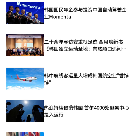
韩国国民年金参与投资中国自动驾驶企
业Momenta
二十余年寻访安重根足迹 金月培新书
《韩国独立运动圣地：向旅顺口追问历
史》出版
韩中航线客运量大增成韩国航空业"香饽
饽"
热浪持续侵袭韩国 首尔4000处避暑中心
投入运行