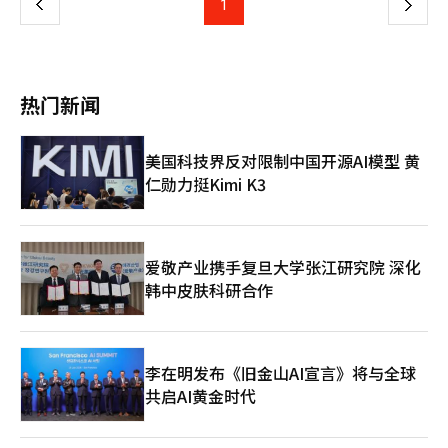
上
1
下
贷款等类型，真正以购房为目的、可能受到严格监管的住房抵押贷
统计，去年全年全租房价格上涨5.6%，不仅为2024年涨幅的倍以
今年访客规模提升至60万人次。 在活动安排方面，上半年将举
款规模预计仅为数百亿韩元，相关政策的实际影响或相对有限。
上，也创下近五年来的最高水平。首尔市政府分析认为，这主要受
办“公共韩屋夜游”，下半年推出“首尔韩屋周”。此外，还将开
一
围绕相关监管措施对房地产市场的影响，目前仍存在不同观点。有
政府不断加强监管政策影响，导致全租房源供应明显减少。 此
展岁时节气体验项目“北村都乐”、传统工艺体验讲座、小型公演
分析认为，加强对多套房业主贷款的管理有助于增加市场房源，推
外，首尔市还公布了今年1月土地交易许可申请相关情况。今年1月
等多种文化活动，强化韩屋空间的日常化与生活化属性。 春节连
动房价回落，并在一定程度上稳定租赁市场。但也有意见指出，若
页
土地交易许可新申请件数为6450件，环比增长33.6%，其中5262
休期间（14日至15日），位于北村的公共韩屋——北村文化中心与
热门新闻
监管过严，部分房东可能通过提高租金转嫁成本，从而加重无房群
件已完成处理。1月申请价格较去年12月上涨1.8%，延续上升趋
洪建翊家屋举办了“竖杆（民俗装饰）展览”、袜形钥匙扣及纸制
体的租赁负担。姜旻局表示，考虑到多数贷款已采用分期偿还结
势，但涨幅较12月的2.31%有所放缓。分区域来看，江南3区及龙
避邪饰品制作体验，以及年糕汤年糕发放等活动，吸引众多市民参
构，相关政策仍需审慎推进，以避免对租赁市场产生负面影响。
山区环比上涨2.78%，汉江沿线7个区上涨1.89%，涨幅位居前
与。 与此同时，首尔市正推进新韩屋村建设。2023年9月启动的建
美国科技界反对限制中国开源AI模型 黄
列；而江北地区10个区及江南地区另外4个区分别上涨1.5%和
设用地公开征集共有20个地区报名，最终确定在江东区岩寺洞等5
仁勋力挺Kimi K3
1.53%，涨幅低于首尔整体平均水平。
处打造新韩屋村。 ※ 本报道由人工智能（AI）系统翻译，并经
《亚洲日报》编辑。
爱敬产业携手复旦大学张江研究院 深化
韩中皮肤科研合作
李在明发布《旧金山AI宣言》将与全球
共启AI黄金时代