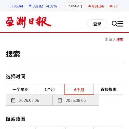
코
인
6295.44
302.82
-4.59%
801.66
2.07
+0.2
KOSDAQ
정
보
all
登录
搜
men
索
主页
搜索
搜索
选择时间
一个星期
1个月
直接搜索
6个月
搜索范围