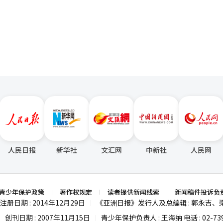
圆粘合技术，集成度比上一代提高了约58%。同时还展示了用于设备内AI的zN
页
期的业绩，但在盘后交易中股价下跌约10%。 道琼斯指数受到制药和娱
闪迪合作，公开了高带宽闪存（HBF）的首个标准规格。HBF是一种新一
市场预期的营收后上涨4.5%，而艾尔利利将年度营收展望上调，股价上涨
。 HBF是位于HBM与固态硬盘（SSD）之间的新层。随
公司ADP的数据，美国7
并需要更频繁地调用。仅靠HBM会增加容量负担，而仅靠SSD则速度不足。
六个月以来最低增幅。相反，供应管理协会（ISM）发布的7月服务业采购
超过50意味着服务业经济扩张。 市场关注7日即将发布的美国7月就业报
CPU等不同芯片的连接。 SK海力士在FMS上首次展示了第10代
会增加美联储进一步加息的可能性。根据芝加哥商品交易所（CME）费
率与性能比比上一代提高了2.5倍。公司计划在明年初基于此推出高性能、高容量
SK海力士则通过开放生态系统，针对AI内存瓶颈采取了不同的策略。”
人民日报
新华社
文汇网
中新社
人民网
青少年保护政策
著作权规定
读者提供新闻线索
新闻稿件投诉负
注册日期 : 2014年12月29日
《亚洲日报》发行人及总编辑 : 郭永吉、
|
创刊日期 : 2007年11月15日
青少年保护负责人 : 王海纳 电话 : 02-739
|
|