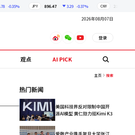
-0.35%
896.47
3.29
-0.37%
210.45
0.
JPY
CNY
2026年08月07日
登录
weibo
weixin
youtube
观点
AI PICK
搜
索
主页
搜索
热门新闻
美国科技界反对限制中国开
源AI模型 黄仁勋力挺Kimi K3
爱敬产业携手复旦大学张江