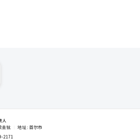
AND-O。
代存储技
4.8%。
SK海力士
经理人指数
德观察，9
的eSSD
责人
梁圭铉
地址 : 首尔市
|
-2171