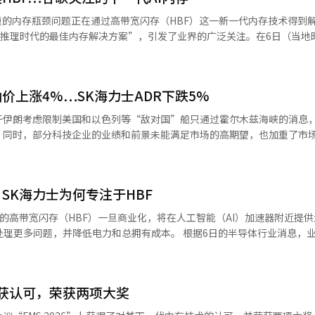
到目前生产的‘维拉·鲁宾’每个GPU最大可搭载
重的内存瓶颈问题正在通过高带宽闪存（HBF）这一新一代内存技术得到
有产品少了11%至33%。 内存容量的减少可能会导致处理大型AI
为“AI推理时代的最佳内存解决方案”，引发了业界的广泛关注。在6日（当
价格。一些英伟达客户表示，“低容量产品可能有助于降低成本”。 AI技术研究
FMS 2026上，SK海力士、谷歌DeepMind和闪迪共同进行了以“H
先进的AI芯片制造成本中，HBM占据了超过一半的比例”。HBM的供应量和
会议是在4日SK海力士与闪迪发布HBF首个标准规格后，AI服务企业与
与SK集团宣布了大规模
一种新的内存层，位于超高速DRAM HBM与大容量SSD之间。它的特点
动HBM4、HBM4E等下一代内存的开发和供应扩展。SK海力士也计划在
价上涨4%…SK海力士ADR下跌5%
时基于闪存大幅提升容量。HBF并不是取代HBM，而是与HBM并存，以
歌DeepMind作为直接开发和运营AI模型的企业，公开提及HBF的必
于伊朗考虑限制美国和以色列等“敌对国”船只通过霍尔木兹海峡的消息
户需求等因素调整规格。※ 本报道经人工智能（AI）系统翻译与编辑。
ind的研究员肖宇马指出，AI产业正在迅速从以学习（Training）为中
同时，部分科技企业的业绩和前景未能满足市场的高期望，也加重了市场负
预测，从2024年到2034年，AI推理芯片市场规模将增长超过10倍，并表示
业平均指数收盘下跌464.02点（0.85%），报53885.10点。 以大盘股为
，随着AI模型参数的快速增加，以及处理图像、视频、音频的多模态AI
点（0.18%），报7710.03点；以科技股为主的纳斯达克综合指数下跌15.0
量也急剧增加，因此必须同时确保内存容量和带宽。肖宇马表示：“过去，
琼斯指数和标准普尔500指数均回落至之前创下的历史最高点。 国际油价再次大幅上
加成本和电力消耗，这是一种矛盾关系。HBF是一个新的替代方案，能
SK海力士为何专注于HBF
伊朗半官方的法尔斯通讯社报道，伊朗议会委员会正在审议禁止美国和以
F在AI推理系统中的经济性。副总裁拉吉夫·纳加比拉巴表示，应用HBF
。该法案还规定，违反规定的船只将被处以货物价值最高20%的罚款。 西德
上展示的高带宽闪存（HBF）一旦商业化，将在人工智能（AI）加速器附近提
别率提高两倍以上，最终缩短令牌生成时间，降低GPU使用率和运营成本。
，报每桶77.29美元，布伦特油上涨3.83%，报82.49美元。霍尔木兹海峡
降低电力和总拥有成本。 根据6日的半导体行业消息，业界对SK海
据仍能保持的非易失性特性，能够长期存储数据，并且在读取比例较高的A
的通货膨胀担忧，国债收益率也随之上升。美
层次的重新配置来解决AI推理基础设施的瓶颈。这是因为它在提升HBM性
效解决。SK海力士强调，为了实现HBF的商业化，不仅需要内存本身的
.617%上升至4.668%。市场普遍担心，如果物价上涨趋势未能减缓，美
与普通SSD不同。它将NAND以类似
副总裁任义哲表示：“闪存在结构上存在延迟时间长和写入性能低的局限性
强并行读取结构，靠近AI加速器。SK海力士和闪迪公布的规格显示，HBF
移动窗口内存（Moving Window Memory）、混合内存架构等硬件与软件
均给出了超出市场预期的季度营收展望，但由于人工智能（AI）和内存价格
6上获认可，荣获两项大奖
价格昂贵。
。”他进一步指出：“为了在实际AI系统中充分利用HBF，xPU设计公司、L
%，但随后大部分
重和KV缓存不断增大。随着用户的增加，同一GPU内需要存储和调用的
要共同制定高质量的标准。”早前，SK海力士与闪迪于今年2月成立了H