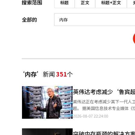
搜索范围
标题
正文
标题+正文
全部的
‘内存’
新闻
351
个
英伟达考虑减少‘鲁宾超
英伟达正在考虑减少其下一代人工
题。 据美国信息技术专业媒体《信息时报》6日报道，英伟达最近几周测试了至少三种不同内存容量的鲁宾超原型
机，引用了三位消息人士的话。 部分原型机配备了每个图形处理器（GPU）192吉字节（GB）的HBM，其他产品则
2026-08-07 22:24:00
配备了256GB。还有一些原型机使用了
格是为了应对鲁宾超发布时可能无
突破内存瓶颈的解决方案
下一代GPU的设计。 英伟达去年公布了鲁宾超的计划，预计每个GPU将配备约256GB的HBM4E，总容量可达1TB。