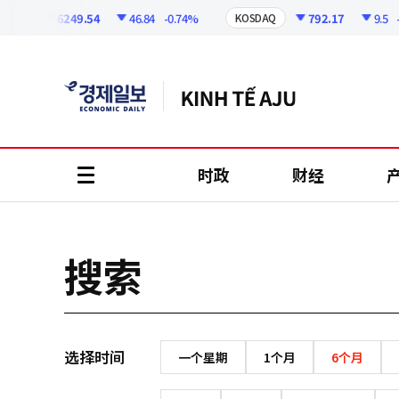
코
인
6249.54
46.84
-0.74%
792.17
9.5
-1
PI
KOSDAQ
정
보
时政
财经
all
menu
搜索
选择时间
一个星期
1个月
6个月