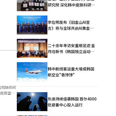
研究院 深化韩中皮肤科研合
作
李在明发布《旧金山AI宣
言》将与全球共启AI黄金时
代
二十余年寻访安重根足迹 金
月培新书《韩国独立运动圣
地：向旅顺口追问历史》出
版
韩中航线客运量大增成韩国
航空业"香饽饽"
应短缺的问
热浪持续侵袭韩国 首尔4000
处避暑中心投入运行
缺开始影响