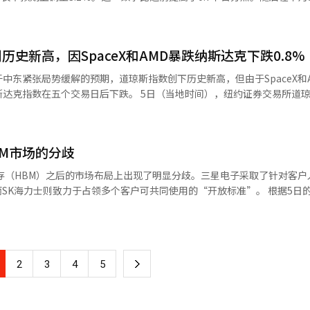
调至3.4%。曾对低增长、内需疲软和地缘政治不确定性表示担忧的全球
实现3%的增长率充满信心。考虑到去年仅为1%的增长，这标志着对韩国
上调并不能仅仅用短期经济反弹来解释。人工智能(AI)投资的扩大引发
史新高，因SpaceX和AMD暴跌纳斯达克下跌0.8%
双重增长。以三星电子和SK海力士为中心，AI内存需求急剧增加，形成
性循环。政府推动的AI数据中心和电力基础设施扩展、先进制造业培育
中东紧张局势缓解的预期，道琼斯指数创下历史新高，但由于SpaceX和
，增长的支柱并不仅限于半导体。造船业正在持
下跌。 5日（当地时间），纽约证券交易所道琼斯30工业
工业在全球市场上扩大了出口领域。汽车行业正在加速向电动车、混合动
数下跌13.00点（0.17%），收于7723.52点，
业也在寻求扩大海外订单。韩国制造业整体正在快速适应以AI为基础的新产
（0.83%），收于26363.44点。前一天道琼斯指数和标准普尔500指数
。过去，特定行业的复苏推动了经济反弹，而现在，先进制造业整体正在
接近达成协议，提振了
不能仅仅满足于3%的数字。仍然不能认为国家经济整体已经复苏。虽然
BM市场的分歧
解，原油运输恢复正常，国际油价和物价压力可能会降低。 然而，市场对谈判
速度较慢。如果增长的温暖未能扩散到整个产业和地方经济，那么即使高
致早盘上涨幅度缩小。西德克萨斯中质原油（WTI）交易价格在每桶75
存（HBM）之后的市场布局上出现了明显分歧。三星电子采取了针对客户
。 外部变量也不少。美国的贸易政策变化、中东局势导致的能源价格波动
海力士则致力于占领多个客户可共同使用的“开放标准”。 根据5日的半导体行
的风险因素。AI投资周期从长远来看也可能受到供应扩大和需求变化的
有所减少，但同时宣布将在人工智能数据中心等领域投入巨额资金，增加
国加利福尼亚州圣克拉拉举行的“FMS 2026”上展示了下一代AI内存
但过度依赖特定行业的结构也是另一种风险。 比增长率本身更重要的是增
传统HBM将内存贴近AI加速器不
和税收与AI基础设施、电力网络、先进制造业、软件、机器人技术和人
I加速器上。这样可以缩短处理器与内存之间的距离，从而加快数据传输速
审批、稳定的电力供应和研发投资。增长率提高并不意味着消费性支出的
 SpaceX首席执行官埃隆·马斯克表示，未来将只使
争力。 3%的增长率是令人欣慰的成果。必须将此次反弹巩固为韩国经
D构成了负面影响。相反，英伟达上涨3.5%，连续五个交易日上涨。 内存半导
下
2
3
4
5
加剧，因此采用将内存更靠近的方式来解决这一问题。 定制化设计也是关键。
目的乐观。国家经济的可持续性最终来自于产业竞争力、生产力和面向未
，基本持平，而SK海力士美国存托凭证（ADR）下跌2.2%。在财报发布
加速器之间的中介层中加入客户特定的IP。这意味着可以根据客户的需求
一
于人工智能需求和NAND价格上涨的预期已在股价中反映，未来的增长