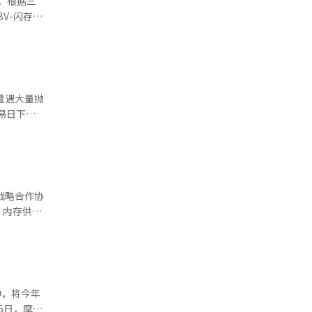
。根据三
对内存价格
分为三个
BV-闪存
技等。 ※
获得了下一代
将首先用于
。它采用了垂
储容量，又
低水平。
低内存壁
奖的
够在内存内部
遭遇大量抛
成
计算
然。”这也
次确认了其
发了卖出保护
公司将在
存技术的
受到冲击。
绩发布后，
战略合作协
预期已在股
st供应
个亚洲市
技术价值的
中，将今年
5日，摩根