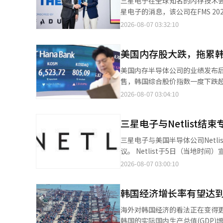
三星电子在全球知名的内存技术会
回升，最终收跌1.3%。SK海
加。 IT专业媒体Tom's Hardware将HBF评估为AI推理的新内存层次，指出其能够在处理器附近提供经济上难以仅靠
联盟，并在6个月内发布了首个标
星电子的消息，该公司在FMS 2026
上涨势头减缓的担忧。 软件公司表现也不佳。数字广告平台AppLovin季度营收未达市场预期，股价暴跌19.7%。云
HBM提供的大容量内存池的优势。然而，它在延迟方面
等级，规定可实现每秒0.4TB至
（NAND）”获得了3D闪存创新奖（3D
2026-08-07 03:32:10
安全公司DataDog预计第三季度营收增速将放缓，股价下
HBM负责最需要快速访问的数据
本报道经人工智能（AI）系统翻
内存奖（Next-Gen Memor
出售限制被解除，股价仍上涨6.1%。
推理而非学习。 EE Times也认为HBF不是HBM的替代品，而是补充品。尽管在写入速度和耐用性上不如HBM，但其
直粘接（Bonding Verti
日即将发布的美国7月就业报告
结构适合读取中心的推理任务。将
美国内存股大跌，拖累
降低了功耗和发热。该技术被认
就业数据结果预计将影响美联储未
垒。 SK海力士还具备业务协同效应。该公司不仅是HBM的强者，还拥有NAND业务。HBF是将这两个领域整合为一
LPDDR5X-PIM是全球首款将
美国内存半导体公司的业绩发布
个AI基础设施解决方案的产品。这
直接进行运算，最小化数据移动
售，韩国综合股价指数一度下跌超过5%。 根据6日韩国交易所的数据，韩国综合股价指
SK海力士部门长在FMS 202
（HPC）等大规模AI运算环境
1.81%，报6478.75点，曾
2026-08-07 03:04:10
是HBF被评估为重新划分内存与
在下一代闪存和AI内存领域的技
机制。 外资在证券市场上净卖出超过1.8万亿韩元，成为下跌的主要推动力。尽管个人投资者也进行了相似规模的净
FMS 2026上持续展示其下一
买入，但未能阻止指数下跌。 市值较大的半导体股遭遇集中抛售。根据上午11时13分的数据，三星电子下跌
愿景，活动将持续到当地时间6日
三星电子与Netlist
5.89%，SK海力士下跌8.75%
彭博社报道称，“韩国综合股价
三星电子与美国半导体公司Net
盘后交易中分别下跌8%和12%，这被分析为
议。 Netlist于5日（当地时间）宣布与三星电子签署了一项为期五年的长期合同，内容涉及专利交叉许可、内存供应
场预期的业绩，但未来的增长前景
和技术合作。 双方同意通过此次协议撤回所有正在进行的法律诉讼，并互免责任。 三星电子将能够利用Netlist所拥
2026-08-07 03:00:10
价中得到充分反映，业绩预期的失望导致了投资者的获利了结
有的高带宽内存（HBM）及服务器
询问，亚洲内存半导体股需要什么额外的上涨动力才能继
DRAM和NAND闪存产品，并计划收购Netlist普通股100
下跌。”在日本，内存公司Kio
韩国经济增长率有望达到
（SEC）提交的Form 8-K临时报告及其官方网站进行披露。 N
场。 在纽约股市，AMD尽管发布了超出市场预期的业绩，但仍下跌超过7%。在未能满足高期望的评估下，费城半导
的合作关系意义重大，此次合作不仅
海外对韩国经济的看法正在变得更
体指数也下跌了1.40%。※ 本
再确认。”※ 本报道经人工智能
韩国的实际国内生产总值(GDP)