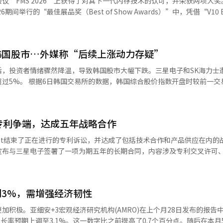
议“FMS 2026”上获得了对其下一代内存技术的认可，并荣获两项大奖
力士美国存托凭证（ADR）下跌5%。由于闪迪和西部数据的业绩发布引发了
准规格。该规格基于8层和16层闪存堆叠，支持最大512GB的容量，带宽
期间举行的“最佳展品奖（Best of Show Awards）”中，凭借“V10 
难以超越HBM。 这种局限性被分析为决定HBF用途的关键。
3.0TB的传输速度。目前，参与该联盟的有SK海力士、闪迪、谷歌、天数科
 & NAND Innovation Award），同时凭借“LPDDR5X-PIM”
跌19%。 相反，尽管SpaceX早期投资者和员工持有的股票
，而HBF则承担需要大容量的读取中心数据的辅助角色。因此，HBF预计
译与编辑。
y Award）。V10 BV-闪存是实现400层以上超高层结构的下一代V闪存技术
尽管市场担心可能出现大规模抛售，但实际卖压低于预期。 投资者正密切关注7
cal）技术，将晶圆垂直连接，并通过三层堆叠结构连接V闪存单元，既提高了存
。此前发布的每周新失业救济申请人数略有增加，但裁员人数创下两年来最
AI模型放在HBF上，并将HBM作为高速缓存使用，可以以另一种方式降
韩国股市…外媒称“后续上涨动力存疑”
为是应对人工智能时代数据存储需求激增的下一代闪存技术。与之一起获
来的利率决策。※ 本报道经人工智能（AI）系统翻译与编辑。
PIM（内存内处理）技术应用于低功耗DRAM LPDDR5X的产品。该结构能
后，投资者情绪骤然降温，导致韩国股市大幅下跌。三星电子和SK海力士
意味着可以在客户系统中扩大内存区域，而不仅仅是销售HBM时的占比。 金千
，从而同时提高系统性能和电力效率。特别是在人工智能加速器和高性能
数开盘时较前一交易日下跌
6上表示：“随着AI应用的快速普及，整个数据处理结构的重新设计已成为必
中，它被视为减少瓶颈的关键内存技术。三星电子表示，通过此次获奖，再
一度跌至6238.32点，跌幅达到5.46%。由于急剧下跌，韩国综合股价指数触
存储边界的技术原因。※ 本报道经人工智能（AI）系统翻译与编辑。
术领导地位，并计划进一步巩固在人工智能时代的内存技术领导地位。该
代内存路线图、AI内存解决方案和下一代存储技术，并与全球客户分享未来内
。 ※ 本报道经人工智能（AI）系统翻译与编辑。
结束专利争端，达成五年战略合作
。SK Square和三星电气分别下跌11.26%和9.88%，半导体相关股票普遍
指数在亚洲主要股市中表现出明显的疲软。”美国的闪迪和西部数据在业
list结束了正在进行的专利诉讼，并达成了包括技术合作和产品供应在内的
抑制了亚洲内存半导体股的投资情绪。 尽管这两家公司均发布了超出市
未能满足投资者的高期望。由于人工智能（AI）需求和内存价格上涨的
。 全春全球投资组合经理盖瑞·谭表示，“投资者开始
用DIMM专利，涵盖其整体知识产权（IP）组合。此外，三星还将向Netli
续投资。” 路透社也报道，“韩国股市主导了亚洲科技股的
0万股。 具体合同细节将通过Netlist向美国证券交易委员会
xia和半导体设备公司东京电子也大幅下跌，美国半导体股的疲软蔓延至整
3%，需增强经济韧性
etlist首席执行官洪春基表示：“能够恢复与三星电子
是推动人工智能（AI）内存市场技术创新的契机，也是对Netlist专利
加积极。亚细安+3宏观经济研究机构(AMRO)在上个月28日发布的报告
报道经人工智能（AI）系统翻译与编辑。
（AI）系统翻译与编辑。
增长率预期上调至3.1%。这一数字比之前提高了0.7个百分点。随后在本月