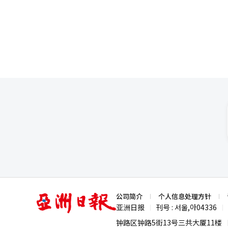
V10 BV-NAND。通过应用晶
足投资者的期望。西部数据也发布了超出预
SK海力士的方向则是标准化。与
乐股上涨的推动。安进在发布超出
术，能够像HBM一样快速传输数据，同时基于NAND扩大容量
迪士尼也因季度业绩好于预期上涨3.6%。 当天发布的经济数据喜忧参半。根据民间就业信息
着AI推理的普及，数据量将增加
月民间就业仅增加4.4万人，为
计划通过HBF填补这一空白。 此次标准的容量设定为最大512GB，带宽分为每秒约0.4TB至3.0TB的三个等级。与处
（PMI）为54.1，略高于上月的54.0。该指数
理器的连接采用开放芯片接口UCIe，确保与GPU和
告。如果就业数据强于预期，可能
375层4D NAND，产品的功
月加息的可能性为54.9%。
量产。 半导体行业人士表示：“后HBM竞争不仅是单一产品规格的较量，更是AI系统架构谁先掌控的斗争。”他指
出：“三星通过客户定制化优化，
亚
公司简介
个人信息处理方针
洲
亚洲日报
刊号 : 서울,아04336
|
|
日
报
钟路区钟路5街13号三共大厦11楼