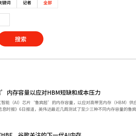
关键词
记者
全部
搜索
’内存容量以应对HBM短缺和成本压力
智能（AI）芯片‘鲁宾超’的内存容量，以应对高带宽内存（HBM）供
比原计划的下一代HBM（HBM4E）更早期的产品HBM4。 英伟达测试多种规
法获得足够的HBM4E。随着AI半导体对HBM的需求激增，内存供应短
HBF…谷歌关注的下一代AI内存