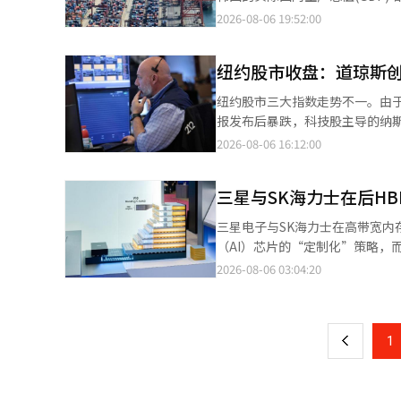
士丹利将韩国经济增长率的预期上
2026-08-06 19:52:00
的态度明显改变。政府也对今年
评估开始具有重要意义。此次预期
纽约股市收盘：道琼斯创历
超繁荣，推动了出口和企业投资的
长、设备投资扩大和税收改善的良
纽约股市三大指数走势不一。由于
的“三大 mega 项目”也被认为是提升预期的因素。 值得注意的是
报发布后暴跌，科技股主导的纳斯达克指数在五个交易日后
续高价值船舶的订单繁荣，国防
平均指数上涨263.18点（0.49%），收于54349.06点。 标准普尔500指
2026-08-06 16:12:00
驱动汽车(SDV)转型，核电产
纳斯达克综合指数下跌221.55点
外投资者也对此给予了高度评价
高，随后出现以科技股为主的获利了结。 市场消息称，伊朗与阿曼在霍尔木兹海峡通航方式上
力，趋势正在发生变化。 然而，
三星与SK海力士在后H
投资者信心。若中东的军事紧张局势缓
但内需、建筑和个体经营的复苏
是否能达成实际协议仍存警惕，导
三星电子与SK海力士在高带宽内
民众感受到的经济状况相距甚远
布伦特原油在79美元左右。 在科技股方面，SpaceX暴跌13.6%，拖累纳斯达克指数。SpaceX在上市后的首次财报中
（AI）芯片的“定制化”策略，而SK
济放缓，都是随时可能动摇增长率
表示，营收几乎翻倍，营业亏损
业消息，三星电子与SK海力士在美
2026-08-06 03:04:20
页
体无疑是韩国经济的核心支柱，
的担忧。 此外，SpaceX在上市时限制了现有股东的股票出售，保护期于6日解除，这也给股价带来了压力，市场担心
方向明显分化以争夺HBM之后的市场主导权。 三星电子推出的技术是zHBM。与
必须将通过半导体繁荣获得的投资
可能会出现大量抛售。 AMD虽然发布了超出市场预期的业绩和营收展望，但股价仍下跌7.2%。在财报发布前，股价
同，zHBM将内存垂直叠加在A
一
合。还需要配合监管创新、快速
已大幅上涨，未能满足投资者对人工智能业务更快增长的期待。
耗。 三星电子表示，zHBM的性能可比HBM5高出最多8倍，功率与性能比最高可提高3倍，热阻可降低50%以上。随
国家应集中力量提升未来产业的竞
用英伟达的人工智能芯片，这也对AM
上
1
着AI模型的增大，数据传输瓶颈也随之
趋势。需要冷静的准备，而非盲
体股表现不一。美光下跌0.01%
三星电子表示，可以在内存与AI
西部数据分别下跌5.4%。 闪迪在收盘后发布了远超市场预期的季度业绩，但下一季度的营收展望中值低于市场预
量、加速器性能和功率条件。 在NAND方面，三星电子也强调了3D策略，展示了400层以上的第10代V NAND，即
期，导致盘后交易中股价下跌。由