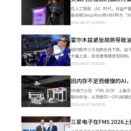
此次测试的192GB产品比原计划的内存容量减少了25%。 考虑
在人工智能（AI）时代，日益严
288GB的HBM4，鲁宾超测试产品的内存容量比现
是谷歌DeepMind将HBF称
模型时性能下降，但也可能降低产品
国加利福尼亚举行的全球最大内存会议
2026-08-07 21:08:00
机构Epoch AI分析称，“在
存瓶颈”为主题的专题讨论。此次
影响AI芯片性能和销售价格的关键变量。 英伟达也在积极确保HBM的供应。上个月，英伟达
同探讨商业化方向的场合。HBF是
的AI合作计划，并与SK海力士推
霍尔木兹紧张局势导致油
与HBM相当的数据传输速度，同
将内存生产能力提高一倍。 鲁宾超的最终内存容量和销售价格尚未确定。英伟达预计将在明年下半年出货前，根据
内存容量。此次讨论的意义在于，谷
纽约股市三大指数全线下跌。由
HBM4E的供应情况、成本和客
了市场扩展的可能性。谷歌DeepM
大幅上涨，投资者情绪受到抑制。
理（Inference）为中心。他
日（当地时间）纽约证券交易所，道琼斯工
2026-08-07 16:00:00
结构难以满足这一需求。他解释说
主的标准普尔500指数下跌13.52
着对话的延长，KV缓存的处理
（0.06%），报26348.35点。道
量会降低带宽，而提高带宽则会增
因内存不足而缓慢的AI，
涨，导致物价和利率压力加大。
高带宽和能效。”闪迪强调了HB
对国”船只通过霍尔木兹海峡的法案
SK海力士在‘FMS 2026’
理KV缓存，从而将系统的KV识
萨斯中质油（WTI）上涨2.75%
取内存池，从而使同一GPU能够处理更多问题，并
于HBF基于闪存，具有断电后数
再次加剧，导致近期美伊达成协议的预期有所减弱。 由于油价上涨引发
力士的HBF战略评价为通过内存
2026-08-07 04:08:10
中，闪存的耐用性问题也能得到有
国10年期国债收益率从前一日的4
外，采用在HBM和SSD之间插入新层次的方式。 HBF是基于NAND的内存，但
要整个系统的创新。SK海力士
系统（美联储）可能会加息。 企业业绩引发的个股波动也很大。数据存储设备公司西部数据股价暴跌13%，闪迪股
HBM的堆叠封装形式构建，并增
采用预取（Prefetching）、
价下跌6.8%。尽管这两家公司
三星电子在FMS 202
量为512GB，带宽为0.4~3.0TB/s。 海外专家特别关注容量的改善。HBM虽然速度快，但搭载容量有限且
协同设计（Co-design）方法
投资者期望未能实现，市场反应不佳。 内存半导体股在早盘也出现大幅下跌。美光一度下跌超过7
在大规模语言模型推理中，模型权
和软件工程师等多方生态参与者需