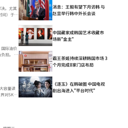
消息：王毅有望下月访韩 与
解决。尤其
赵显举行韩中外长会谈
地时间）于美
BF突破内
价格已成为
内存企业共
中国藏家成韩国艺术收藏市
是能够实现
未来五年内
场新"金主"
补充不足的
要性，增强
，国际油价
心转向以推
担。 6
霸王茶姬持续深耕韩国市场 3
仅凭现有内存
个月完成8家门店布局
的普及，随
9点
增加内存容
够同时实现
色列等“敌
可以有效管
《逐玉》在韩破圈 中国电视
克
供大容量读
此外，由
剧出海进入"平台时代"
的紧张局势
I推理环境
能的竞争之
创新，还需
国联邦储备
，因此需要
的最大容
共同设计的
上涨带来的
LM开发者
数据也在增
BF标准化