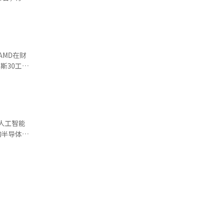
投资银行
经济的重新
了半导体的
了出口增
等所谓
AMD在财
力车和软件
业秩序，海
均创下历史新
提供增长动
出口稳健，
增长率也与
美元左右，
人工智能
以及中国经
影响。半导
了成本压力
技术，技术
长的质量。
才培养相结
度并降低功
扩大，而是
济的新增长
来的投资。
前，闪迪和
调整内存容
展望未能满