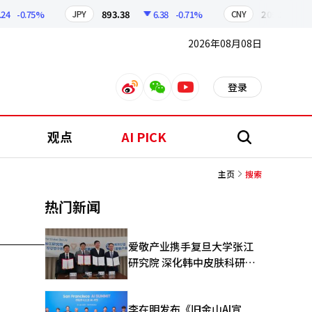
-0.75%
893.38
6.38
-0.71%
209.17
1.
JPY
CNY
2026年08月08日
登录
weibo
weixin
youtube
观点
AI PICK
搜
索
主页
搜索
热门新闻
爱敬产业携手复旦大学张江
研究院 深化韩中皮肤科研合
作
李在明发布《旧金山AI宣