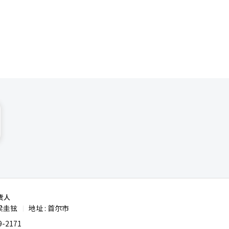
计划基于此
如果项目延
。国立낙동
耐特菌，意
合开发的扩
一种环保的
人工智能
责人
梁圭铉
地址 : 首尔市
|
-2171