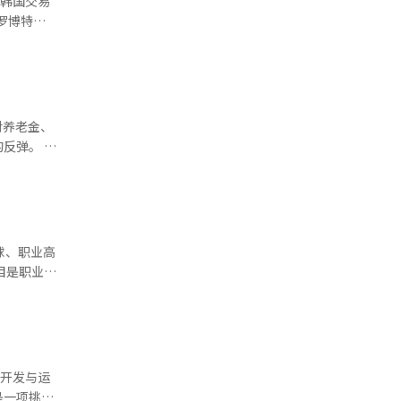
相关信
基因，常用
克罗博特是
、诱导药物给
6日）和替
hase）等
质卡因酸
的集中体
而异。主要
患者该区域
痫患者状
译与编辑。
对养老金、
床讲师表
感器和机器
弹。 政
统翻译与
相关部长
四足行走机
pot商业
 产业
计划逐步制
球、职业高
替代原料引
O联赛及未
业将转型为
疑似中暑的
、酒店和显
和自动体外
的开发与运
定与酷暑相
是一项挑