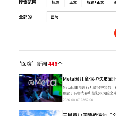
搜索范围
标题
正文
标题+正文
全部的
‘医院’
新闻
446
个
Meta因儿童保护失职
Meta因未能履行儿童保护义务，在美国法院遭
暴露于有害内容和性犯罪风险之中，称其为“公共的烦恼”。 
比德希德法官命令Meta额外支付
2026-08-07 23:52:00
元，Meta需承担的总金额达到9亿4200万美元（
Meta的最大金钱制裁。法官将
三星首尔医院被评为“全
就像工厂的污染物一样，是社会的危害”。 他进一步表示：“在Meta平台上发生的伤