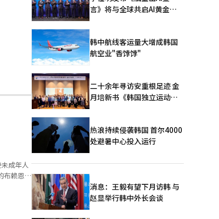
言》将与全球共启AI黄金时
代
韩中航线客运量大增成韩国
航空业"香饽饽"
二十余年寻访安重根足迹 金
月培新书《韩国独立运动圣
地：向旅顺口追问历史》出
版
热浪持续侵袭韩国 首尔4000
处避暑中心投入运行
500万美
消息：王毅有望下月访韩 与
赵显举行韩中外长会谈
害和性剥削