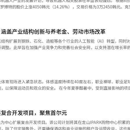
人产业的发展计划，导致机器人相关股票在早盘表现强劲。 根据6日韩国交易
程序查询。也可以通过保健福利咨询中心129和急救情况管理中心119获取
物的脑组织样本，进行了大规模转录组分析。转录组指细胞中表达的全部
罗博特的股价上涨4050韩元（14.26%），交易价格为3万2450韩元。
机构之前先电话确认。 ▲ 快递服务因公司而异 8月14日并非法
了基于物种（Species）、癫痫诱导方法（Induction method）
普遍上涨，包括杰斯特克
设定“快递休息日”，以便快递员休息。由于光复节（15日）、周日（1
oute）、癫痫病变的偏侧性（Lateralization）、年龄（Age）、疾病阶段（P
提机器人（5.55%）、凯尔姆（2.77%）和贝诺提安尔（2.35%）。 政府当天宣
送可能会出现延迟。 然而，并非所有快递和配送服务在8月14日
西亚实验室（SIALAP）”体系。分析结果显示，向海马注射癫痫诱导物
动力，并计划在各个行业中扩大AI机器人的应用，这被解读为投资者信心
与快递休息日的公司、收集停止时间和配送恢复日期可能因公司和服务类型
的难治性癫痫患者的状态。海马是负责记忆和学习的脑部区域，海马硬化
，涵盖产业结构创新与养老金、劳动市场改革
方通知和运单查询为准。 特别是对于新鲜食品或需要按时送达的物
反复对海马进行电刺激诱导癫痫的白鼠模型则最能反映没有海马硬化的癫
销售方咨询实际的发货和配送时间。※ 本报道经人工智能（AI）系统翻
结构扩展到钢铁、石化、造船等各个行业的人工智能（AI）转型，同时
分子水平上确认不同动物模型各自代表不同类型癫痫患者状态。金俊浩临
向工业现场推广1000台AI机器人。同时，将扩大核心部件如执行器、传
调整。此举旨在加强产业竞争力和完善社会安全网，以支持潜在增长率的反
前临床研究和治疗药物开发提供帮助。” ※ 本报道经人工智能（AI）系
证测试场。 市场普遍认为，政府的机器人产业发展政策一旦
由副总理兼财政经济部部长具允哲主持的紧急经济总部会议及经济结构创新
企业将受益。未来资产证券研究员朴善英表示：“克罗博特是波士顿动力
两大支柱推进经济结构改革。
，基于其在半导体工厂和公共安全领域的订单参考，预计未来在工业现场的S
为一揽子措施进行支持，并通过相关部门的高级协商机制持续监测推进情况。
益。”※ 本报道经人工智能（AI）系统翻译与编辑。
生物、家电、造船、汽车等主力产业的AI基础制造流程的引入上。政府
至2030年间开发
业体育现场进入紧急状态。体感温度持续在40度左右，职业棒球、职业足
原炼钢实证技术。石化产业将在第四季度推出包括AI流程创新、业务重组和
安全。 在今年夏季酷暑中，受到直接影响的项目是职业棒
KBO）于5日上午召开紧急工作会议，决定取消原定于5日和6日举行的KB
并支持完全自主航行及环保、高附加值船舶技术的开发。汽车及零部件产
首次因酷暑连续两天全面停赛。 这一决定的背景是前一天在球场发生
设立针对执行器、传感器、机器人
德斯球场（LG双子队-SSG兰德斯）因炎热潮湿的天气，单日内接到25起
R&D），并开发针对化工、钢铁、汽车、电池、造船、家电、物流、医院
扩展复合开发项目，聚焦首尔元
20多岁的男性观众失去意识倒地，现场安全人员使用心肺复苏（CPR）
案。
赛季因酷暑取消的KBO联赛比赛增至15
尔元为中心扩展复合开发项目。该公司计划将其在龙山IPARK购物中心积累
0个工序的机器人学习数据，并建立跨政府的数据库。 在“共同成长”领域，
0家俱乐部经理和职业棒球运动员协会相关人员的紧急执行委员会，重新制
而，除了住宅销售外，还需确保酒店和商业设施的租户及运营收益，这也