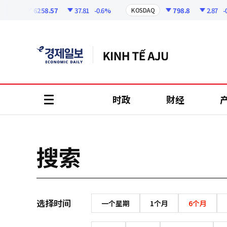
코
인
6258.57
37.81
-0.6%
798.8
2.87
-0.
SPI
KOSDAQ
정
보
时政
财经
all
menu
搜索
选择时间
一个星期
1个月
6个月