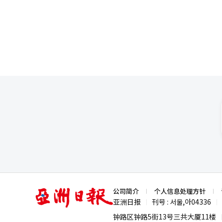
件下也保持了高效的抗菌活性，
与经济代表宋承炫表示：“开发
次研究结果，申请“对多重耐药阿
迟或销售与运营业绩未达预期，财务负担
강生物资源馆生物资源研究室主
宅设施的合同和运营计划、PF
义重大。我们期待它能在医院感
展奠定基础；但如果资金筹集或
微生物控制技术。”※ 本报道经
（AI）系统翻译与编辑。
亚
公司简介
个人信息处理方针
洲
亚洲日报
刊号 : 서울,아04336
|
|
日
报
钟路区钟路5街13号三共大厦11楼