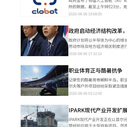
政府宣布了物理人工智能（AI）和机器
E-Gen和急救医疗信息提供应用
本与362个小鼠和大鼠等啮齿动
所的数据，截至上午9时23分，克
息。由于就诊时间可能会有所变动，建议在前往医疗
于了解疾病的分子特征。研究团队建立
一家专注于机器人解决方案和服务的企业。 同一时间，其他主要机器人股票也
2026-08-06 19:08:00
定假日，但主要快递公司每年都会
药途径（Administration r
（17.95%）、罗博星（7.29%）、
代假日（17日）连续三天，部分普通快递的收集和配
六个项目对动物模型进行分类的“
布将物理AI作为未来的核心增长
至17日之间都会全面中断。参
的鼠模型最能再现伴有海马硬化
政府启动经济结构改革
现。 政府在由副总理兼企划财政部长具允哲主持的紧急经济总部会议及经济结构创新相关部长会议上，发布了《经济
快递公司的2026年具体安排应以各公司发布的官
的神经细胞会受到损伤。相反，
结构创新推进方向》。 政府计划开发专注于化工、钢铁、汽车、电池、造船、家电、物流、医院、酒店和显示器等十
品，建议在假期前避免下单，或向
政府计划将以半导体为中心的增长
态。研究团队表示，这是首次在
大行业的类人机器人，并计划每年
劳动市场及地方经济相关制度进行
示：“希望此次研究能为更准确的
人手的研发，并在世门金机器人铸造厂和大庆地区建立实
府于6日在首尔政府大厦召开了
2026-08-06 17:32:10
编辑。
落实，工业机器人和物理AI相关
会议，讨论了《经济结构创新推进方向》。 政府将以“产业结构创新”和“共同成长”
器人‘Spot’的核心合作伙伴
财政、税制、金融和监管改善将作
化应用和巡逻服务的扩展将带来收
职业体育正与酷暑抗争
结构创新将重点放在钢铁、石化、
定各行业的高附加值和环保转型方案。 在钢铁领域，政府将推动AI制造流程的创新，并计划在2026
记录性的酷暑席卷朝鲜半岛，职
总额为7868亿韩元的韩国氢还
尔夫等户外项目纷纷采取紧急措施，以保障运动员和观众的
入的综合支持方案。 在生物领域，政府将制定AI新药开发的综合路线图和K-制药生物前沿企业的培育方案。造船业将
球KBO联赛。韩国棒球委员会（
2026-08-06 03:12:00
引入焊接机器人等人形机器人，
来联赛（2军）所有比赛。这是KBO联赛历史上
AI工厂，并推动国产自主驾驶AI模型的开发。 政府还将扩大对物理AI产业的支持，
的惊险事件。4日，在仁川SSG兰
手等三大核心部件的专用研发（
IPARK现代产业开发
报告。甚至在第八局结束时，一名
示等十大产业的专用人形机器人。 政府还计划通过连接AI工厂和智能工厂，制定年内推广1000台AI机器人的方
除颤器（AED）后才使其恢复意识，并送往医院。 此次全面停赛措施使得本
IPARK现代产业开发正在以首
计划建立数据工厂，生产10个行业的30
场。KBO计划于6日召开包括1
营经验应用于大型自有项目。然