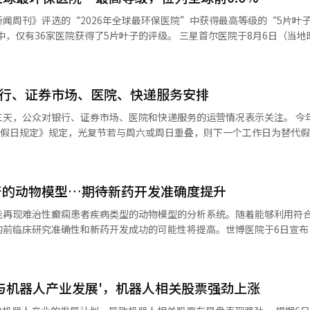
带来了广泛的负担。” 法院要求Meta用所支付的资金设立特别
闻周刊》评选的“2026年全球最环保医院”中获得最高等级的“5片叶
4亿2000万美元将用于已经受害儿童的心理治疗和行为健康项目、专业
院获得了5片叶子的评级。 三星首尔医院于8月6日（当地时间）宣
此次判决是新墨西哥州于2023年提起诉讼的第二次判
院的前0.6%。《新闻周刊》今年首次进行全球环保医院评估，综合考虑
算法实际上将青少年用户与性露骨内容和性犯罪者连接在一起，要求其承担责
估的医院中，获得3片叶子以上的250家医院被分为
多次违反新墨西哥州的消费者保护法，而此次判决则承认这些行为已达到危
其中最高的5片叶子。此外，基于可持续基础设施建设的成果和专家评估，
据要求，Meta
银行、证券市场、医院、快递服务安排
医院”之一。 三星首尔医院院长朴承宇表示：“此次评选不
且必须阻止成年人直接向未成年人发送消息。 此外，Meta还需禁止未成
对涵盖环境、社会和透明治理的可持续经营努力的国际认可。”他还表示
，公众对银行、证券市场、医院和快递服务的运营情况表示关注。 今年的光复节
被发现有儿童性剥削行为的成年用户实施一次性发现即永久驱逐的“单次
SG经营的共同发展，引领可持续的未来医疗。” 三星首尔医院自2021年
定假日规定》规定，光复节若与周六或周日重叠，则下一个工作日为替代
委员会以来，已将环保经营融入医疗实践。从2023年起，每年发布ESG报
行的普通营业网点将于8月14日
至下午3点之间限制通知。此外，Instagram和Facebook的合并使
上休息。如果有需要在柜台处理的贷款、外汇或各类证明文件等业务，建议
在声明中表示：“我们不同意判决，并
。去年，医院还引入了100%生物花卉，取代使用塑料的假花，推动环保
有不同的营业安排，需提前向相关银行和网点确认。 不过，尽管银行柜台关
台的安全，并对保护青少年所取得的成果充满信心。对于扭曲事实的指控
符的动物模型…期待新药开发准确度提升
停止。通过手机和互联网银行进行查询和转账，以及ATM的存取款等非面
续管理温室气体潜力（GWP）较高的麻醉气体使
统维护时间可能因银行和设备而异。 ▲ 国内证券市场17日休市 国内
项大规模儿童隐私保护诉讼。※ 本报道经人工智能（AI）系统翻译与编辑
能再现难治性癫痫患者疾病类型的动物模型的分析系统。随着能够利用符
字化、在线发放病历副本等无纸化系统，减少了纸张使用量和行政过程中
，17日休市。根据韩国交易所的规定，法定假日为休市日，2026年日程表
的前临床研究准确性和新药开发成功的可能性将提高。世博医院于6日宣布
的国内股票交易和
与生物医学系统信息学研究员李相博共同担任第一作者的研究成果已发表
业首次获得“K-ESG经营大奖”的综合
，17日的预市场、正式市场和盘后市场均不开放。海外证券市场的运营则
。生物医学系统信息学教授金相宇与神经科教授金元周担任共同通讯作者
量管理大会上获得可持续经营领域的总统表彰，今年则被评选为首尔市评
行或证券市场那样
科学家培养项目”培养出的新兴医师科学家主导。难治性癫痫是一种仅靠
营将根据医疗机构的判断而定，可能会选择休息或缩短营业时间，部分医
与机器人产业发展'，机器人相关股票强劲上涨
药物前，必须经过动物模型的前临床研究。然而，过去缺乏客观判断哪种
佳医院排名中，三星首尔医院位列全球第26位，国内第1位。在专业领域
系的运作。 开放的医院和药店信息可通过急救医疗门户网站
研究人员往往根据经验和惯例选择动物模型。研究团队整合了694个人
全球第3位。※ 本报道经人工智能（AI）系统翻译与编辑。