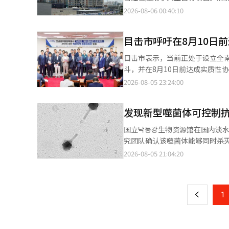
政府将加强对弱势群体的安全网
关的综合安全对策。 职业足球K联赛目前尚未因酷暑取消比赛，但为了预防运动员中暑，已采取多项措施。 韩国职业
战。 根据建筑行业的消息，IPARK现代产业开发正在推进首尔元、龙山铁路医院用地、复正站周边开发，以及青拉医
2026-08-06 00:40:10
并在第四季度制定包括生活和医疗补助等福利
足球联盟于5日表示：“K联赛1（
疗复合城和蚕室体育与MICE等
动市场重组。从第三季度开始推
间已从下午7点30分调整至下午
余用地进行数据中心开发。 各项目的参与方式有所不同。首尔元和龙山铁路医院用地接近自有开发项目，而蚕室体育
和平台劳动者等劳务提供者的《劳动者
根据酷暑应对规定，从5月第四周到9月第二周
目击市呼吁在8月10日
与MICE则是财团参与的项目，龙山整备厂前
化为就业、住房、资产形成、婚姻
中，若气温超过32度，将在上下
开发运营总部为中心推进自有开发项目，并
20万个民间和公共就业岗位以及超过10万名创业者。 在地方经济领域
目击市表示，当前正处于设立全
次洒水作业。 联盟在全面评估现场情况后，将在恶劣天气导致比赛中止和时间延迟的情况下，适用酷暑规定，确保安
战略的关键项目。该项目位于首尔
集聚和农村必需生活服务扩展的
斗，并在8月10日前达成实质性
全管理。此外，在夏季所有比赛中，
业设施、健康检查中心和教育设施，
三特地区产业相结合的国立大学。 为支持结构创新的资金，政府决定同时推进未来应对基金的设立、地方教育财
议长李亨完于5日联合发表声明
2026-08-05 23:24:00
外场地长时间待机的职业高尔夫
计划将首尔元与一般的住宅建设
款的改革和支出结构调整。具体的资金规模和拨
是在8月2日由合并特别市长主
(KLPGA)巡回赛针对酷暑，若
非住宅设施的开发与运营，以确保在完工后的收益。 龙山站IPARK购物
计划每月召开一次。将优先审议
长均出席，双方达成共识，在8月
警”。 比赛场地内的电子显示屏持续向观众宣传预防中暑的注意事项，并在场地各处设置阴凉处、饮水点和空调设
公司将铁路与交通基础设施与商
发现新型噬菌体可控制抗
的对策。※ 本报道经人工智能（
2030年前设立全南·光州地区
备，建立避暑区。针对酷暑等灾害发
酒店、度假村和零售子公司进行联动。 在龙山铁路医院用地，现有的铁路医院主楼将被用作龙山历
市担忧如果当前的争斗持续，医
高尔夫巡回赛也在最炎热潮湿的夏
国立낙동강生物资源馆在国内淡
设最高34层、685户的住宅复合
疗弱势地区，急需改善医疗可及
超过两周的休息。随后于上个月3
究团队确认该噬菌体能够同时杀
办公与商业设施。 这一系列举措与建筑行业从以承包工程为中心的收益结构转向扩大自有项目和非住宅领域的趋势相
部地区高出22.5%，重症急救患
后，经过约一个半月的长夏休息，
境部下属的国立낙동강生物资源馆于
2026-08-05 21:04:20
页
吻合。复合开发可以参与用地发掘、
数也多出9,827天。强成辉市
特菌广泛分布于河流和湖泊等自
险也相对较大。土地费用和施工
疗弱势地区居民的生命权，而不
阿西耐特菌鲍曼尼被世界卫生组织
一
整体项目的盈利能力。如果项目延迟
西部地区的医科大学和大学医院的
对全国河流、湖泊及工厂废水中获
目扩展的效果在近期业绩中有所体现
学的医科大学设立奠定基础。”
上
1
团队自今年1月起，经过约6个
润为1227亿韩元，分别比上季度
的空白，实现地区完整的医疗体
新型噬菌体。研究结果显示，艾3
率改善对盈利能力的提升产生了影响。 然而，仅凭首尔元的业绩来判断其成功与否并不容易。酒店
作中心的信息。目击市重申，在
义，因为它显示出比传统仅对1
设施的租户获取水平、运营主体、
医科大学设立程序顺利推进。※ 