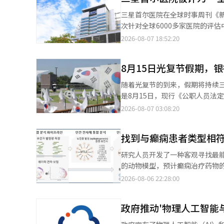
到现实社会，给儿童、家庭、学校、医院和执法机构
三星首尔医院在全球时事周刊《新
基金，用于伤害预防和治疗。其中
次针对全球6000多家医院的评估中，仅有36家医
等。其余预算将用于针对教师和医疗人员的教育和预防项目。 
布，在此次评估中名列所有调查医
2026-08-07 18:52:20
决。当时检方指控Meta的推荐
环保成果数据和专家推荐等因素，以评估医院的可持续性。 在评
之前的一审中，法院认定Meta
不同等级。三星首尔医院获得了
体健康和安全的“公共的烦恼”级别。 法院不仅要求金钱赔偿，还命令大幅改善平台的运营方式。根
8月15日光复节假期，
医院还被评选为全球仅有的24家“可持续基础设施优秀
不得将18岁以下用户的账户推荐给成年人，
仅是对医疗卓越性的认可，也是
随着光复节的到来，假期将持续三天
年人发送和接收淫秽内容，并对
继续推动以患者为中心的优质医疗服务与E
是8月15日，现行《公职人员法
策”。 同时，Meta需取消18岁以下用户的“点赞”数显示，并在晚上10点至次日早上7点之间停止推送通知。在学
成立ESG（环境、社会、治理）
此，8月17日（周一）将作为法定替代假日。 ▲ 银行14日正常营业，17日休息 银
2026-08-07 03:08:20
期期间，除了周末外，还需在早上8点
院在ESG方面的成果和计划。 在殡仪馆方面，三星首尔医院于2024年率先在综合医院中引入可重复使用的容器，从
（周五）正常营业，17日则原则
强制限制为每月90小时（平均每天约3小时）。 Meta对此表示强烈反对。公司
而减少了约80%的一次性废弃物
前完成。部分机场网点或弹性网点可能会
将上诉。我们一直在努力确保平
普及。 环保活动也扩展到了病房和手术室等医疗核心领域。医院通过减少医疗废物的产生，并引入根据血流速度调节
找到与癫痫患者类型相
闭，并不意味着所有金融交易都
续采取法律行动。” 目前，Meta在美国面临数千起关于儿童安全和隐私保护问题的诉讼。下周，加利福尼亚州将开
透析液使用量的环保血液透析系统，降低了废水排放量。 医院还持
多仍可使用。具体的使用时间、可办理业务及系
始由30多位州检察长提起的另一
研究人员开发了一种客观寻找最
用量。通过药品和检验工作的数
证券市场将在8月14日正常开盘
的动物模型，预计癫痫治疗药物
生。 三星首尔医院在可持续经营领域多次获得认可。2023年，医院首次在综合医院中同时获得“韩国可持续性指数
8月15日光复节和8月17日替代假日。 无论是KOSPI还是KOSDAQ，通过替代交易所Nextrade进行
学医学院神经科临床讲师金俊浩
2026-08-06 22:28:00
（KSI）”和“可持续性报告（KRCA）”奖项。 在2024年，医院还在医疗行
结算在假日期间均不进行。因此
期刊《自然通讯》的最新一期上
ESG大奖。去年，医院在国家质
假日无关，依照各国的休市安排进行。 ▲ 医院并非全部停业，急诊室24小时开放 医院并不会像银
由延世大学医学院“融合型医师
的“碳中和活动优秀医院”。 此外，三星首尔医院在环保经营方面的表现也在医疗领域的国际评估中名列前茅。今年
全面停业。社区诊所和门诊的运
政府推动'物理人工智能
分控制发作的疾病。开发新治疗
2月，《新闻周刊》发布的全球最
假日期间仍会开放。急诊室则会在假期内保持急救医疗体
能反映特定患者疾病特征的标准。
医院在癌症治疗领域连续两年排名