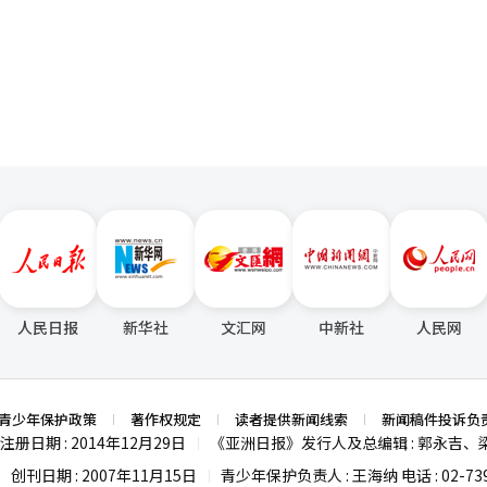
并且在感染宿主细菌后迅速繁殖，有效杀灭细菌。国立낙동강生物资源馆
商业务能够创造比简单承包更高的附加值，但需要大规模资本长期投入。
页
西耐特菌具有广泛抗菌活性的新品种噬菌体艾3676P及其用途”的专利
可能加重，因此必须同时管理项目成果和运营收益。” 业内人士认为，非住
任金义珍表示：“此次发现的新型噬菌体能够同时控制多种多重耐药阿西
筹资结构将决定首尔元的成败。如果能够确保稳定的运营收益，将为后续复
染管理、水处理、环境净化、畜牧业等多个领域减少抗生素的使用，成为
非住宅设施运营不佳，则大规模自有项目的负担可能会凸显。※ 本报道经
人工智能（AI）系统翻译与编辑。
人民日报
新华社
文汇网
中新社
人民网
青少年保护政策
著作权规定
读者提供新闻线索
新闻稿件投诉负
注册日期 : 2014年12月29日
《亚洲日报》发行人及总编辑 : 郭永吉、
|
创刊日期 : 2007年11月15日
青少年保护负责人 : 王海纳 电话 : 02-739
|
|