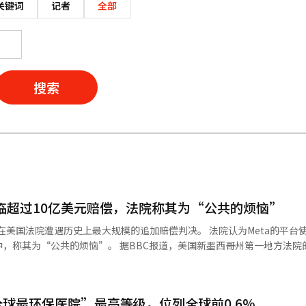
关键词
记者
全部
搜索
面临超过10亿美元赔偿，法院称其为“公共的烦恼”
遇历史上最大规模的追加赔偿判决。 法院认为Meta的平台使未成年人
据BBC报道，美国新墨西哥州第一地方法院的布赖恩·
5亿6700万美元（约合800亿元人民币）。加上此前同一案件中确认的3亿7
约合1300亿元人民币）。 这是迄今为止与儿童安全问题相关的对
Meta比作工厂，指出“如果广告和内容是产品，那么儿童所遭受的心理伤
球最环保医院”最高等级，位列全球前0.6%
害不仅停留在网络上，还扩散