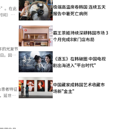
极端高温席卷韩国 连续五天
子”。在此
人员支持
报告中暑死亡病例
了医院的
任。 在
害社会整
霸王茶姬持续深耕韩国市场 3
三星首尔
个月完成8家门店布局
：“我们将
违规政
假日。因
《逐玉》在韩破圈 中国电视
告，公开医
用时间也被
剧出海进入"平台时代"
在14日之
殡葬文化的
，我们将继
对面服务大
中国藏家成韩国艺术收藏市
。
合患者特征
的废物产
场新"金主"
中也标明了
，延世大
在国际学术
与国内替代
。此次研究
估发布
药物无法充
院和药店在
动物模型最
的评估中，
类脑组织样