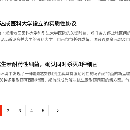
和生命周期资产形成的支持。从第三季度开始推进基础养老金和退休养老
领取标准的弱势群体安全网强化方案。 政府还将应对因AI转型带来的劳
一级）第22轮所有比赛（5场）和K联赛2（2级）第21轮所有比赛（8场
复合开发项目，或通过财团参与其中。最近，该公司还在考虑利用统营和仁
进青年就业恢复方案和产业转型就业稳定基本计划，并在第四季度制定保
8点。”此举是考虑到酷暑情况，以确保运动员、观众和现场工作人员的安
权利基本法》。夜间劳动者健康保护方案将在第三季度发布。 青年政策将具体
，所有比赛均安排在晚上7点后进行。 联盟还在6月至8月的夏季比赛
前达成医科大学设立的实质性协议
面1区则是作为施工方参与的承包项目。 公司相关人士表示：“我们正以
、生育和文化生活等社会进入阶段。政府计划培养超过20万名AI专业人
半场各进行一次90秒至3分钟的“降温休息”。同时，为降低场地温度，
计划持续审查能够产生区域协同效应的项目。” 首尔元是公司开发与运营
，政府将在第三季度制定包括AI智能农业设施
南·光州地区医科大学和引进大学医院的关键时刻，呼吁各方停止地区间
光云大学站周边，面积约15万平方米，计划建设约3000户住宅、酒店、
农村发展战略。将开发与传统市场和地方节庆相结合的旅游内容，并集中
协议以新设合并大学的医科大学。目击市市长强成辉、国会议员金元熙及
联盟还通过电子显示屏播放与酷暑相关的安全宣传视频，以保护观众。 需要在
投资额达到4万亿韩元。其中，首尔元IPARK已率先开盘，规模为1856户。
政拨
，要求停止目击大学与顺天大学之间的对立，呼吁各方展开大局合作。此次
也在酷暑期间采取了休息措施，并加强了现场安全手册。韩国女子职业高
和销售项目区分开来，结合住宅与购物、酒店、办公、健康管理等功能，
款计算方式将在后续讨论中确定。 此外，经济结构创新相关部长会议
持的紧急协调会议后发布的。会议上，目击大学和顺天大学的校长及两地国
预计日最高体感温度在33度以上持续两天，将发布“警报”；若超过35度，
中心的开发与运营经验为该项目奠定了基础。
青年就业恢复方案和退休养老金激活方案等紧急任务，并逐步发布钢铁、
10日前继续协商合并及医科大学设立方案。教育部也在3日的简报中表示
业设施的结合经验反映在首尔元的设施构成和运营计划中，同时也在考虑
生素耐药性细菌，确认同时杀灭8种细菌
AI）系统翻译与编辑。
的医科大学，双方的迅速达成协议至关重要”，进一步强调了协议时限的重
生时，比赛委员会和组织委员会可协商决定取消比赛的规定也已制定。 男女职
史博物馆，同时建
科大学的设立将面临困难，强调了全社会的合作。特别是全南西部地区作
季进行调整，安排休整时间。KLPGA巡回赛在7月中旬结束上半场赛程
水环境中发现了一种能够控制对抗生素具有强耐药性的阿西耐特菌的新型
体。去年获得施工权的龙山整备厂前面1区将建设780户共同住宅和651间
性。根据卫生福利部的《全罗南道医疗权现状分析》，西部地区的可治愈
0日开始下半场赛程。韩国职业高尔夫(KPGA)巡回赛同样在6月底结束上
灭8种多重耐药阿西耐特菌，期待能成为解决抗生素耐药问题的新方案。气
者的死亡率也高出40.5%。无法使用高级综合医院的比例是东部地区的4
于8月20日重新开始赛季，以保护运动员免受酷暑影响。
近日宣布，在国内淡水样本中发现了新型噬菌体“艾3676P(A3676P)
规划、资金筹集、审批、施工和运营，预期收益高于单纯的施工利润。 然而，
长、金元熙议员和李亨完议长在联合声明中指出：“政府的公共医疗政策应
然环境中，部分种类是引发肺炎和脓毒症等医院感染的主要致病菌。尤其
费用需要长期投入，酒店和商业设施等非住宅设施的租户获取和运营业绩
仅仅是人口规模或地区分配。”并表示：“为了国家的均衡发展和医疗差
(WHO)列为急需开发新药的病原体之一，其抗生素耐药性问题十分严重
或房地产市场恶化，项目融资（PF）成本和自有资本负担也可能增加。 自有
设立是必不可少的。”他们还强调：“双方应在8月10日前通过大局合
取的35个阿西耐特菌株进行了调查，发现其中28个菌株为多重耐药菌。
。IPARK现代产业开发2023年第二季度的合并营业收入为9146亿韩
并指出：“合并特别市也应顺利推进超区域医疗带的建设，填补必要医疗
下
2
3
4
5
月的时间分析保存在国内淡水生物资源库中的淡水样本，找到了能够控制这
增长35.7%和53.1%。公司表示，首尔元等自有项目和主要项目的进展加
系。”此外，此次联合声明传达了将围绕医科大学设立和大学合并的地区
676P能够同时杀灭28个多重耐药阿西耐特菌中的8个种类。这一发现具
、购物中心和办公
剩余的协商期间，双方大学及相关机构应共同努力，达成实质性协议，以
一
至2种细菌有效的噬菌体更广泛的抗菌能力。此外，该噬菌体在不同的酸碱
PF筹资结构和长期运营收益的具体化，才能确认复合开发项目的实际成果。 
本报道经人工智能（AI）系统翻译与编辑。