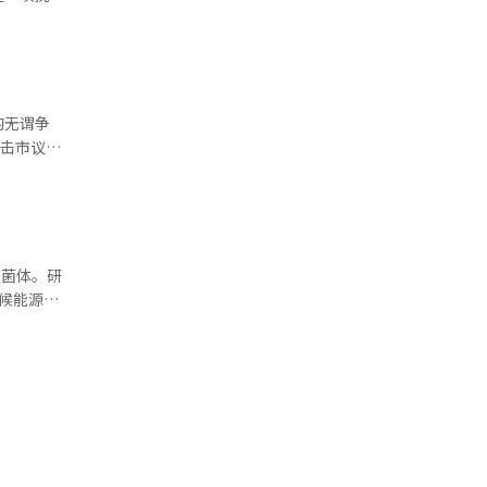
金的改革，
）的开始时
川港的剩
护特殊就业
全。此外，
才，并创造
计划进行四
的无谓争
办公与商
培育与五极
目击市议会
户
 公司
联合声明
尔夫
并参与部分
会议员和市
则发布“预
石化等行业
，“为了在
与集团内的
要性。目击
业
为典型的医
后，进行了
噬菌体。研
办公酒店及
死亡率比东
半场赛程
候能源环
倍，住院天
”。阿西耐
风
优先考虑医
是多重耐药
将直接影响
距的缩小，
。研究团队
项
作为合并大
因此，研究
元，营业利
和公共医疗
些耐药菌的
快以及成本
讨论转向合
有重要意
确保政府的
度和温度条
城市