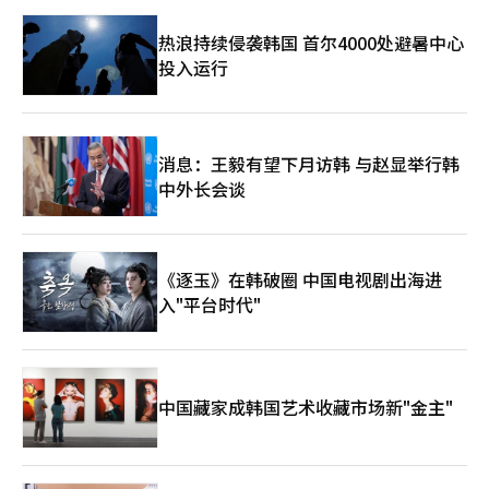
热浪持续侵袭韩国 首尔4000处避暑中心
投入运行
消息：王毅有望下月访韩 与赵显举行韩
中外长会谈
《逐玉》在韩破圈 中国电视剧出海进
入"平台时代"
中国藏家成韩国艺术收藏市场新"金主"