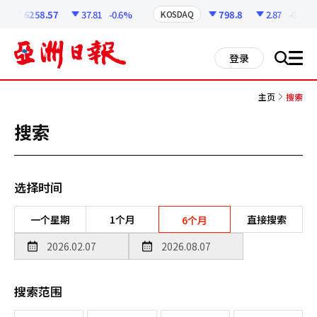
코
인
6258.57
37.81
-0.6%
798.8
2.87
-0.36%
KOSDAQ
정
보
all
登录
搜
men
索
主页
搜索
搜索
选择时间
一个星期
1个月
直接搜索
6个月
搜索范围