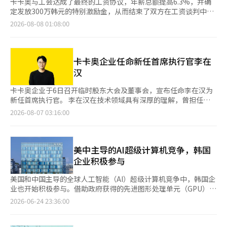
卡卡奥与工会达成了最终的工资协议，年薪总额提高6.3%，并确
定发放300万韩元的特别激励金，从而结束了双方在工资谈判中的
不确定性。 卡卡奥于7日表示，经过工会成员投票程序，最终达成
2026-08-08 01:08:00
了工资协议。 此次工资协议的内容包括年薪总额提高6.3%。与职
务和绩效相关的奖励资金“Stage Up”将另行管理。此外，员工
还将获得300万韩元的特别激励金。 卡卡奥表示，将认真履行此次
谈判达成的协议，并计划与工会共同努力，创造可持续发展的环
卡卡奥企业任命新任首席执行官李在
境，使员工能够更加专注于工作。 此次协议的达成标志着今年工
汉
资上涨的劳资谈判已圆满结束。卡卡奥将基于工资协议的实施，提
升组织的稳定性，并专注于增强业务竞争力。 ※ 本报道经人工智
卡卡奥企业于6日召开临时股东大会及董事会，宣布任命李在汉为
能（AI）系统翻译与编辑。
新任首席执行官。 李在汉在技术领域具有深厚的理解，曾担任云
基础设施/数字转型（DX）部门负责人及业务部门负责人，因其在
2026-08-07 03:16:00
战略制定与业务化方面的有机结合而受到高度评价。他在加入卡卡
奥企业之前，曾担任卡卡奥的系统工程领导，负责卡卡奥聊天的基
础设施架构设计与运营。 李在汉将专注于稳定维护卡卡奥企业的
核心业务，包括人工智能基础设施和混合GPU即服务
美中主导的AI超级计算机竞争，韩国
（GPUaaS），同时进一步增强人工智能转型（AX）的领先能力，
企业积极参与
以提升企业和机构客户的信任，建立可持续的增长基础。 李在汉
表示：“在人工智能创造的新范式中，人工智能数据中心、云基础
美国和中国主导的全球人工智能（AI）超级计算机竞争中，韩国企
设施和人工智能平台正迎来一个重要的转折点。”他强调：“在这
业也开始积极参与。借助政府获得的先进图形处理单元（GPU），
样一个重要的变革时期，我将充分发挥卡卡奥企业的云专业知识和
NHN、三星电子和卡卡奥等公司正在构建世界一流的AI超级计算
2026-06-24 23:36:00
技术能力，引领人工智能转型，推动整个行业的变革。”※ 本报
机，韩国的AI基础设施竞争力得到了显著提升。 根据AI行业的消
道经人工智能（AI）系统翻译与编辑。
息，在国际超级计算会议（ISC）上发布的截至今年6月的全球超级