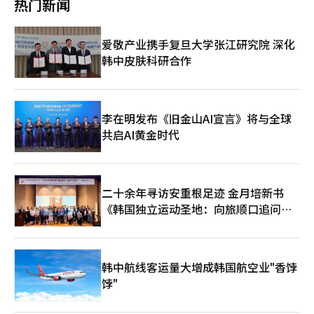
热门新闻
恢复投票的详细应对情况。” 卡卡奥首次罢工，劳资冲突持续 卡
但未能达成协议，工会因此获得了争议权。 不过，工会表示，自
卡奥的劳资冲突呈现长期化趋势。自成立以来首次，工会宣布罢
劳动委员会的第二次调解结束后，并未进行正式的单独谈判。工会
工，并预告将在29日进行追加罢工，双方的立场差距仍然很大。
相关人士表示：“自第二次调解后，我们与公司方面没有单独会
爱敬产业携手复旦大学张江研究院 深化
10日，全国化学纤维食品产业工会卡卡奥分会在京畿道城南市的卡
面。”并补充道：“罢工后也没有计划进行正式的会面。” 关于
韩中皮肤科研合作
卡奥总部前举行了首次罢工集会。工会当天上午10时至下午3时进
参与罢工的人数，工会表示：“当天到现场后才能知道具体情
行了4小时（不包括午餐时间）的罢工。 据工会称，当天在卡卡奥
况。”并未透露具体数字。※ 本报道经人工智能（AI）系统翻译与
总部参与罢工的员工超过1000人，参与人数包括卡卡奥支付、卡
编辑。
卡奥娱乐、DK技术、XL游戏等子公司，总人数约为1500人。此次
罢工由5个拥有争议权的法人工会参与。 卡卡奥在罢工前与科学技
李在明发布《旧金山AI宣言》将与全球
术信息通信部共同检查了应急应对体系，并制定了以必要人员为中
共启AI黄金时代
心的应对方案。尽管罢工，卡卡奥的所有服务仍正常提供，没有出
现故障。 租赁贷款利率突破6%，李在明指责房价上涨原因 在住房
抵押贷款利率接近8%的情况下，租赁贷款的最高利率也已超过
6%。随着贷款利率的持续上升，弱势借款人的利息负担日益加
二十余年寻访安重根足迹 金月培新书
重。尤其是李在明总统最近将租赁贷款视为房价上涨的原因，进一
步加剧了人们对利率上升的担忧。 10日，金融界消息显示，KB国
《韩国独立运动圣地：向旅顺口追问历
民、信贷、哈拿、我们、NH农协等五大银行的市场租赁贷款利率
史》出版
（2年期）在当天的基准为4.11%至6.71%。这比上月底的3.77%
至6.27%上升了下限0.34个百分点，上限0.44个百分点。由于市场
利率迅速上升，本月租赁贷款的下限已超过4%，上限则飙升至6%
韩中航线客运量大增成韩国航空业"香饽
后半段。浮动型（6·12个月）租赁贷款利率也达到了年3.15%至
饽"
5.85%，即将突破6%。※ 本报道经人工智能（AI）系统翻译与编
辑。