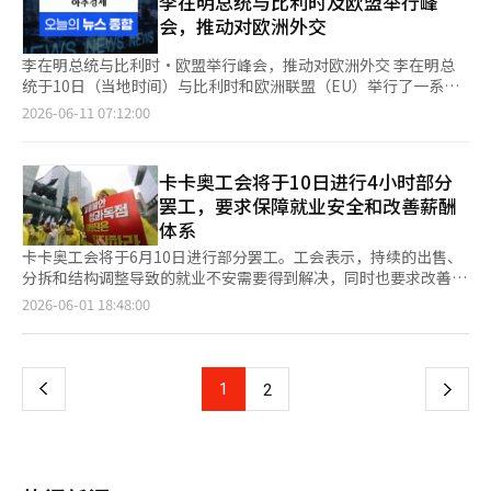
李在明总统与比利时及欧盟举行峰
画的竞争力持续扩展粉丝型IP。”※ 本报道经人工智能（AI）系统
来的进一步合作方案。 卡卡奥与开放AI将协商加强卡卡奥核心服务
会，推动对欧洲外交
翻译与编辑。
KakaoTalk与ChatGPT之间的关联性。目前，卡卡奥正在与开放
AI合作推出基于KakaoTalk的AI服务“ChatGPT for Kakao”，该
李在明总统与比利时·欧盟举行峰会，推动对欧洲外交 李在明总
服务的注册用户已超过1100万。 卡卡奥相关人士表示：“此次会
统于10日（当地时间）与比利时和欧洲联盟（EU）举行了一系列
议是为了讨论双方的进一步合作方案。”※ 本报道经人工智能
峰会。李总统此次欧洲之行是借助七国集团（G7）首脑会议的机
2026-06-11 07:12:00
（AI）系统翻译与编辑。
会进行的。 首先，李总统于上午与比利时总理亚尔特·德·维尔
维尔举行会谈，随后会见比利时国王菲利普。这是政府成立以来李
总统与比利时领导人的首次会晤，预计将讨论两国间贸易促进及中
卡卡奥工会将于10日进行4小时部分
小企业合作的扩大。 同日下午，李总统还将与欧盟常任主席安东
罢工，要求保障就业安全和改善薪酬
尼奥·科斯塔及欧盟委员会主席乌尔苏拉·冯德莱恩举行会谈。
体系
会议将讨论与全球最大贸易集团EU的经济交流加强、在毒品、恐
怖主义及跨国犯罪等安全领域的合作扩大。此外，朝鲜半岛及中东
卡卡奥工会将于6月10日进行部分罢工。工会表示，持续的出售、
地区的局势、能源及矿产供应链的合作方案也将成为议程的一部
分拆和结构调整导致的就业不安需要得到解决，同时也要求改善以
分。 投票纸不足调查委员会首次会议，确认没有应对手册 为调查
管理层为中心的薪酬体系。 民主劳动总联盟化学食品工会卡卡奥
页
2026-06-01 18:48:00
6·3地方选举投票纸不足事件而成立的中央选举管理委员会调查委
分会在1日的声明中指出：“我们核心的要求是停止因持续的经营
员会于10日召开首次会议，确认“在投票纸不足时，选举委员会没
失败而导致的出售、分拆和结构调整，确保就业安全。”同时强
一
有应对手册”。 调查委员会主席赵贤旭在当天下午于京畿道果川
调：“管理层因错误决策导致的就业不安，却独占了过高的薪酬，
的中央选举管理委员会大楼召开第一次会议时表示：“将严肃追究
必须改善以管理层为中心的薪酬体系。” 卡卡奥分会意识到用户
上
1
下
2
责任，并提出选举管理系统改革建议，以确保选举的公正性和信任
对卡卡奥Talk等主要服务中断的担忧，因此此次罢工为部分罢工而
性不受损害。” 他还表示：“已请求选举委员会确认是否审查了
非全面罢工。 工会表示：“我们计划在6月10日进行4小时的部分
一
投票纸印刷数量减少的背景及可能出现的问题，并要求提供在投票
罢工和在板桥的集会。”并表示：“此次将实施4小时的部分罢
尚未结束时决定开始计票的理由及相关责任人的信息，以及决定减
工，而非立即进行全面罢工，后续将根据谈判情况提高罢工力
页
少印刷数量的选举委员会会议记录和26个投票站在投票短暂停止后
度。” 此前，卡卡奥的劳资双方已进行劳动委员会的调解程序，