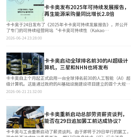
计算机排名“TOP500”中，NHN云的“NIPA-CL1”排名第20，
三星电子的“SSC-24”排名第25，卡卡奥云的“NIPA”排名第
卡卡奥发布2025年可持续发展报告，
39。 此外，NHN云（第40位）、NAVER的“世宗”（第72位）、
再生能源采购量同比增长2.8倍
卡卡奥云（第74位）、三星电子的“SSC-21”（第84位）等也进
入了前100名。共有7个国内系统进入TOP100，显示出韩国在AI基
卡卡奥于24日发布了《2025年卡卡奥可持续发展报告》，并公开
础设施竞争中的实力提升。 科学技术信息通信部通过去年实施
了专门的可持续经营网站“卡卡奥可持续性（Kakao
的“AI计算资源利用基础强化项目”，投入约1.46万亿韩元，获得
sustainability）”。 此次报告采用了全球披露标准（ISSB），并
2026-06-24 23:28:00
了超过1.3万张的先进GPU，包括NVIDIA的B200和H200等。 进入
包含了用户保护、信息安全、气候变化应对等三大重要议题的应对
TOP500的NIPA-CL1和NIPA-CL2也是通过政府的“GPU获取、构
策略。每个议题的风险和机会因素通过服务生命周期阶段的插图进
建、运营支持项目”建立的系统。NHN云利用4080张B200 GPU构
行了可视化展示。 在环境方面，卡卡奥确认其位于安山的数据中
建了NIPA-CL1，而卡卡奥则利用2040张B200 GPU构建了NIPA-
心通过能源效率提升每年减少了4753吨二氧化碳当量（tCO2eq）
卡卡奥启动全球排名前30的AI超级计
CL2。 业界人士认为，这一成就不仅仅是获得GPU的结果，更是证
的温室气体。公司首次引入了太阳能直接电力采购协议（PPA），
算机，三星和NHN也将发布
明了实际运营技术能力的案例。AI超级计算机的GPU数量越多，节
并应用于安山数据中心，预计到2025年全公司再生能源采购量将
点间的通信量急剧增加，容易出现瓶颈。能够稳定地连接数千张
达到29903兆瓦时（MWh），同比增长约2.8倍。此外，卡卡奥在
卡卡奥自上个月起正式启用一台全球排名前30的人工智能（AI）超
GPU的运营能力被视为AI时代的核心竞争力。 NHN云基于国家数
四个主要业务场所，包括龙仁AI校园，获得了环境管理体系
级计算机。这是通过政府的AI基础设施建设项目建立的首个大规模
据中心和公共云业务积累的大规模基础设施运营经验，构建了一个
（ISO14001）认证。 在社会方面，卡卡奥发布了国内首个开源AI
超级计算机，预计将积极用于增强卡卡奥旗下公司的AI代理能力。
2026-06-21 21:32:00
连接4080张B200 GPU的超大规模集群。业界指出，为了有效运营
安全模型“卡纳纳安全防护”，以应对生成型AI的风险。公司与四
根据21日AI行业的消息，卡卡奥的AI基础设施子公司卡卡奥云已完
数千张GPU，网络设计、电力、冷却和软件优化能力是必不可少
大科学技术院校合作，设立了500亿韩元规模的“AI帆”，以支持
成基于科学技术信息通信部“GPU获取、建设、运营支持项目”所
的。 卡卡奥云同样应用了基于NVIDIA InfiniBand网络的通信优化
地方AI人才和企业的培养。社会贡献平台“卡卡奥一起价值”的累
获得的英伟达最新图形处理器（GPU）“HGX B200（黑威
技术，提高了GPU间的通信效率。公司表示，HPL基准测试记录了
计捐款已突破1000亿韩元，并因支持小微企业数字化转型而获得
尔）”的GPU集群（超级计算机）建设，并于5月底开始试运行。
卡卡奥重新启动总部劳资薪资谈判，
69.1佩塔浮点运算每秒（PFLOPS）的实际性能，GPU通信效率达
了“2026年公平交易日”总统表彰。 在治理结构方面，卡卡奥实
卡卡奥的新超级计算机规模为255个节点，按照超级计算机性能测
能否在29日追加罢工前达成协议？
到了理论最大值的95%。 一位业内人士表示：“过去，获得多少
现了15个企业治理核心指标中的14个，达成执行率93%。截至
评的LINPACK（HPL）基准，其实际性能为69.1佩塔浮点运算
GPU很重要，而现在，如何高效地连接和运营数千张GPU才是竞争
2025年底，子公司数量从2023年5月的147家减少至94家，以提高
（PFLOPS），理论性能为78.65 PFLOPS。这一性能是之前运营的
卡卡奥与工会重新启动了薪资谈判。由于即将于29日举行的罢工，
力。”他指出，“此次TOP500的结果显示，国内企业具备了世界
集团治理效率。 在全球ESG评估中，卡卡奥连续三年获得MSCI
32佩塔浮点运算级超级计算机的两倍以上。PFLOPS是每秒执行