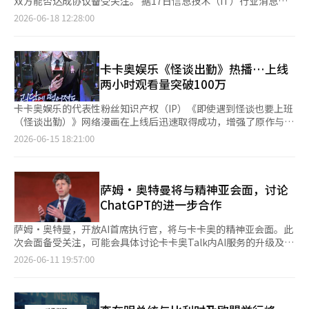
双方能否达成协议备受关注。 据17日信息技术（IT）行业消息，
级的AI基础设施建设能力。” 与此同时，全球第一名是中国的“浪
ESG评估A等级，连续五年获得韩国ESG标准院（KCGS）综合A等
1000万亿次运算的单位。 根据去年11月全球超级计算机排
卡卡奥与民主劳动总联盟全国化学纤维食品产业工会卡卡奥分会
2026-06-18 12:28:00
潮”，以2198 PFLOPS的成绩位居榜首。美国的“El
级。在标准普尔全球企业可持续性评估中，连续三年跻身行业前
名“TOP500”的数据，这一数值对应全球第33位。然而，由于今
（以下简称卡卡奥工会）总部法人再次开始了谈判。同时，参与罢
Capitan”和“Frontier”紧随其后。虽然美国和中国仍然主导着
5%。 卡卡奥可持续经营总负责人权大烈表示：“我们将通过符合
年以来美国、欧洲、中东和亚洲主要国家纷纷开始获取英伟达最新
工的其他四家子公司也在协调谈判日程。卡卡奥工会目前已在包括
最高水平，但韩国也在以民营企业为中心，积极参与AI基础设施竞
全球标准的披露和积极沟通，继续实现可持续增长。”※ 本报道
GPU，因此预计截至今年6月，其排名将进入全球40位左右。 卡卡
总部在内的卡卡奥支付、卡卡奥娱乐、DK技术和XL游戏等五家法
争。
经人工智能（AI）系统翻译与编辑。
奥计划将获取的计算资源用于与OpenAI的合作项目、自主AI服
人中获得了争议权并参与罢工。 卡卡奥在10日首次举行了创立以
卡卡奥娱乐《怪谈出勤》热播…上线
务“卡纳纳”、AI代理开发及内部业务创新等方面。 业界普遍认
来的工会罢工，并预告将在29日进行追加罢工。然而，随着总部法
两小时观看量突破100万
为，此次成果不仅是简单的GPU获取，更是AI基础设施竞争的信
人重新启动谈判，能否在29日的追加罢工前达成戏剧性协议引发关
号。AI产业的竞争力正从模型开发转向大规模计算基础设施的获取
注。 目前，卡卡奥工会要求解决因子公司出售、分拆和结构调整
卡卡奥娱乐的代表性粉丝知识产权（IP）《即使遇到怪谈也要上班
和运营能力。因此，卡卡奥率先启动后，NHN、三星电子、SK电
等导致的就业不安，并建立共同谈判机制。此外，工会还要求支付
（怪谈出勤）》网络漫画在上线后迅速取得成功，增强了原作与网
信、LG AI研究院等下一代超级计算机的建设竞争也将愈发激烈。
约占营业利润13%至14%的1000万韩元的业绩奖金，以及500万
络漫画之间的协同效应。 卡卡奥娱乐于15日宣布，5日上线的《怪
2026-06-15 18:21:00
实际上，参与政府GPU获取、建设、运营支持项目的NHN云也已
韩元的限制性股票（RSU）单独支付。考虑到卡卡奥的内外部经营
谈出勤》网络漫画在上线两小时内观看量突破100万。首日累计观
完成基于B200的下一代AI超级计算机建设，并正在准备启动。业
环境，卡卡奥方面表示，完全接受工会的要求存在困难。 卡卡奥
看量达650万，截至15日累计观看量约为1100万。用户参与度也很
界预计，NHN的新超级计算机截至今年6月将具备全球前30位的初
相关人士表示：“罢工后，双方一直在持续对话，目前谈判也在认
高，评论数超过32000条。 网络漫画的成功也带动了原作网络小说
步性能。 特别是三星电子正在建设的下一代AI超级计算机，预计截
真进行中。”※ 本报道经人工智能（AI）系统翻译与编辑。
的表现。原作《怪谈出勤》在网络漫画上线后再次创下日交易额新
萨姆·奥特曼将与精神亚会面，讨论
至今年6月将具备全球第15位的性能。如果实现，这将成为国内民
高，展现了内容之间的协同效应。 《怪谈出勤》是作家白德秀的
ChatGPT的进一步合作
营企业拥有的超级计算机中的最高水平。三星电子、NHN等国内主
现代奇幻网络小说改编而成，讲述了一名在城市怪谈调查公司“白
要AI企业的下一代超级计算机的具体性能预计将在6月第四周公
日梦股份有限公司”工作的新人调查员的故事。网络漫画由《黑幕
萨姆·奥特曼，开放AI首席执行官，将与卡卡奥的精神亚会面。此
布。
失败》的创作者铲铲与胡萝卜工作室制作，成功呈现了原作的世界
次会面备受关注，可能会具体讨论卡卡奥Talk内AI服务的升级及双
观和紧张感。 卡卡奥娱乐对此次成功评价为其将粉丝IP扩展至网络
方的新服务合作。 据信息技术（IT）行业消息，奥特曼首席执行
2026-06-11 19:57:00
漫画的诺贝尔漫画战略的成果。 卡卡奥娱乐相关人士表
官将于14日以1晚2天的行程访问韩国，与国内企业讨论人工智能
示：“《怪谈出勤》是读者共同创造的世界观和角色的粉丝IP，因
（AI）合作方案。这是他自去年10月访问韩国以来的首次回访。
此我们专注于忠实呈现原作的沉浸感和粉丝的期待。强大的原作粉
奥特曼首席执行官计划于15日访问卡卡奥潘桥基地，与精神亚会
丝基础与制作能力的结合取得了成功，未来我们还将基于诺贝尔漫
面。此次会面旨在讨论卡卡奥与开放AI自去年建立战略合作关系以