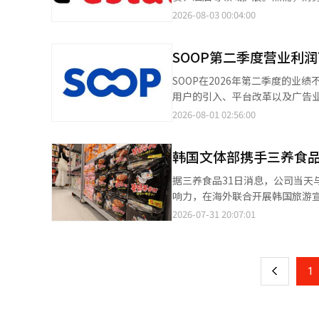
个百分点；按消费金额计算，明洞仍是外籍游客消费规
网持续向年轻一代扩散。当公共
基调结合起来。韩国与中亚国家之
过1万亿韩元。 根据8月2日金融监督院电子公示系统发布的审计报告，KT房地产去年的销售收入为1419亿韩元，比
2026-08-03 00:04:00
疗、文化体验等高附加值消费转变
生活。 因此，面对网络仇恨文化进入校园，韩国真正需要解决的，已不仅仅是“哪些词不能说”，更重要的是帮助年
长表示：“现在，我们需要将这
前年的781亿韩元增长了81.7
121.7%，餐饮、交通、住宿
轻人理解“为什么不能说”。 数字时代的信息传播速度远远快于传统教育，任何一种网络流行语都可能在短时间内席
来导向的合作体系。” 当天的会
CENTRAL”的销售收入开始显现
费金额同比增长98%，增幅位居
SOOP第二季度营业利
卷校园。简单封禁某几个词汇，
实际上是为即将于9月16日举行
而，随着业务扩展，财务负担也在增
地区，全国92.8%的外籍游客医疗
养、历史认知和公共讨论能力，
就任后与五国领导人进行了通话
万1960亿韩元。这包括短期借款
SOOP在2026年第二季度的
是，外籍游客医疗消费需求正从
间的边界。如何在保障表达自由
600人的代表团，包括各国部长
对马曲办公楼的投资以及对成寿和江南办公楼的开发投
用户的引入、平台改革以及广告业务
109.8%，韩医医疗增长193
育乃至整个社会必须面对的一项
尔、乌兹别克斯坦和哈萨克斯坦
据合并标准，营业费用从2021年的
为1038亿韩元，营业利润为126
2026-08-01 02:56:00
重由32.6%提升至67.5%，整形外
咨询委员会为各领域提供了专业
拥有和运营办公楼及酒店等资产
中，平台营收为741亿韩元，广告
疗服务与购物、美容等消费正形
注正在协商的成果项目尽快达成，
销前营业利润（EBIT）利润率从
净利润为312亿韩元。上半年平台
融合，医疗旅游有望成为带动韩
本增长速度更快。 成立于2010年的KT房地产是KT集团的房地产专业公司，主要负责将KT拥有的电话局、通信局和
韩国文体部携手三养食品
（礼物）营收开始反弹，流量也
办公楼等闲置土地开发为住宅和
战略投资同时反映在业绩中，导致
据三养食品31日消息，公司当天
项目正在推动业绩增长。 然而，随着核心闲置土地开发的基本完成，增长战略也发生了变化。到2021年，房地产管
示：“我们深刻认识到公司当前
响力，在海外联合开展韩国旅游宣传，以扩大赴韩外籍游客
理、销售和委托开发部门占总收
须进行变革。” 他进一步强调：
政府方面的旅游资源，构建面向全
2026-07-31 20:07:01
页
券化等领域扩展业务组合。 外部投资也开始加速。KT房地产在收购马曲LeWest City Tower后，正在推动成寿洞和
仅仅停留在简单的成本削减或短
计划围绕火鸡面开展线上线下联
江南站周边的办公楼开发，将增长重心从KT
短期内将通过子公司间的合作来
品营销相结合，使海外消费者在
一
赁业务也已成为稳定的收入来源。K
多福利，构建一个主播和品牌共同
者扫码即可获取韩国旅游资源及产品特色介绍，并
赁收入。 该品牌不仅提供租赁住房，还直接进行开发和运营，结合家具、电器、互联网、社区设施和生活服务。然
绩。公司计划摆脱以往直接引导
上
1
的“2026韩国文化旅游节（Lo
而，租金上涨受到限制，而人工成本和
公司将引入现有主播直接发掘和
化和游戏。此外，韩国文化体育
了业绩。KT房地产运营着索菲特、安达
将在第三季度公布。 公司还将
球消费者推介韩国多元化的旅游资源。 三养食品会长金廷修表示，随着全球消费者对韩国食品关注
地产在可预见的未来将继续依靠
在年末公开。 基于人工智能（A