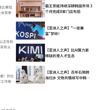
，从而同时
霸王茶姬持续深耕韩国市场 3
食品和优质
个月完成8家门店布局
社会背景的
相关人士
持盈利改善
疑影射并消
【亚洲人之声】"一夜暴
这一符号的
富"梦碎！
公正性和
词汇，正
【亚洲人之声】比AI算力更
稀缺的是人才生态
“鳐
于8月21
。发酵鳐鱼
t收藏
为具备同等
地域羞辱。
【亚洲人之声】百年石狮跨
业者）的社
海归乡 文物共情续写中韩人
文新篇
人将经过
如
重新申请。
。下个月将
成娱乐、幽
制度，我们
人群体。”
甚至暴力意
并将“多元