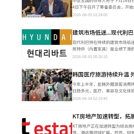
中亚五国的领导人将于下月16日
保障”支持范围从就业保险扩展
如今连小学低年级学生也开始频
4日下午召开了筹备委员会，开
出。 青年就业对策也将大力推进。6月的青年就业人数较去年减少了19万7000人，青年就业率连续26个月下降至
年。当学生从未真正理解这些表达为何
斯坦开采的铀达25839吨，占全
2026-08-05 02:24:00
43.9%。 劳动部计划在12月修订就业保险法，使35岁以下的青年在一定工作期限后自愿离职时能够获得一次性求职
从何而来？韩国教育界普遍将矛头指向不断扩张的网络内容生
14%埋藏在该国。根据世界核能
补贴。补贴的金额、期限和工作
已成为韩国青少年获取信息的重
五国不仅拥有铀资源，还出产石油
化的支付标准。 还将新设“K-青年保障”，为首次就业的青年提供职业探索、工作经验、职业培训和就业对接等支
建筑市场低迷...现代利
和网络梗，而算法推荐机制又进一步放大了这些内容的传播
铬的第十大来源国。同时，韩国
持，建立专门的青年支持体系。 从明年开始，公共部门将扩大2万人，民间部门将扩大4万5000人的工作经验，同时
往往难以区分政治讽刺、网络亚
势不稳的背景下，国际秩序和能
现代利巴特在持续的建筑市场低
加强大企业直接运营的K-新政
仿和复制。 一项针对教师开展的调查显示，在影响学生使用歧视和仇恨表达的因素中，“网络社区影响”位居首位，
因此此次峰会对我们来说非常重
筑特供（内置家具）是业绩下滑的
询、同龄人社区、政府支持企业的招聘和创业对接。 在工业安全领域，将对
其后依次为同伴影响、媒体传播
并在能源关键矿物基础设施领域
亿3300万韩元，同比下降9.0%
2026-08-05 00:20:10
业进行密切管理。如果这些企业再次发生重
和价值观形成的重要场域。 这并非韩国独有的现象。近年来，美国、英国等国家同样发现，TikTok、YouTube、
合作。其他成果包括峰会的常态
元，同比大幅增长507.4%。
到扩大。工作中止的对象不仅限
Discord等平台不断将网络
方面的合作，以及在人工智能、
减少。由于公寓入住量减少和建
并推动修订工业安全卫生法，使劳动者能够向雇主要求工作
Meme（网络梗）等形式，以娱乐包装的方式进入青少
较长的阐述。她表示：“特别是希
韩国医疗旅游持续升温 
较于竞争对手，其新建公寓内置
建筑业扩展到民间建筑和造船业
在陷入一种新的治理困境。 不少教师坦言，即便发现学生使用歧视性词汇，也很难开展有效教育。一方面，学生普遍
年朝鲜人中亚定居90周年之际，
因。由于建筑公司的公寓供应量急
资拖欠。 金英勋劳动部长表示：“将重点推进包括处于保护盲区的劳务提供者在内的所有劳动者的保护基础设施建
今年上半年，赴韩外籍游客消费
以“只是开玩笑”“没有恶意”
的后裔。1937年，斯大林政权
体质改善和业务多元化的步伐。
设。”※ 本报道经人工智能（A
日趋多元，医疗、美容及文化体验等消
诉甚至政治争议，不少教师因此倾向于回避敏感话题。 韩国教师团体
强制迁移，许多人在迁移途中和第
治项目和B2B新项目的招标，以
日发布的数据显示，今年上半年，
生极端言论时感到“难以有效应
2026-08-04 02:19:45
最大的韩侨社区。这也是外交部
应量减少，从而导致营收下降”
于约330万张外籍游客银行卡消费
来越处于被动位置。 围绕如何应对这一问题，韩国教育界也存在不同声音。 部分教师团体主张，应进一步强化教师
生和产业人力的交流。事实上，韩
力。” 他还表示：“未来我们将
来看，中国游客成为拉动消费增长
教育权和课堂管理权，让教师能
美国、中国、日本、俄罗斯和欧盟
KT房地产加速转型，拓
坡、日本、中国台湾地区和美国等主
历史教育以及媒体素养教育，提高青少年辨
峰会，并与美国、中国、日本、
时，外籍游客消费版图正由首尔
会已经形成一个越来越清晰的共识：校园里
为基调，通过此次峰会继承和发
KT房地产正在加速转型为综合房
57.9%和63.7%。首尔市内
在政治极化、地区矛盾、性别对
的，强调与俄罗斯、中亚和蒙古
赁、酒店等领域扩展。然而，财