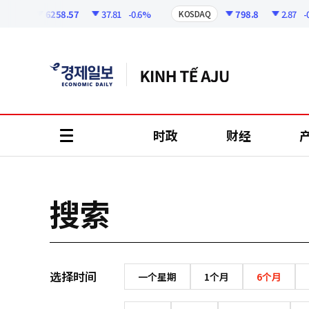
코
인
6258.57
37.81
-0.6%
798.8
2.87
-0.
SPI
KOSDAQ
정
보
时政
财经
all
menu
搜索
选择时间
一个星期
1个月
6个月