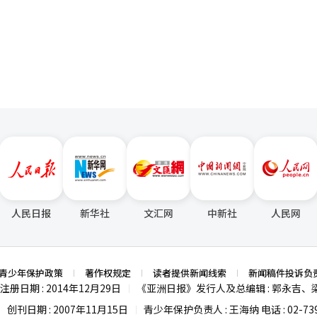
竞争力和全球营销网络优势，向更多海外消费者传递韩国文化与旅游魅力
公楼开发能否成为新的增长动力，以及如何稳妥管理扩大的借款，将是影
页
语言障碍，扩大海外用户的引入。 广告业务将围绕整合营销品牌进行重组
人工智能（AI）系统翻译与编辑。
能力将结合，计划在年内推出一个在市场上被视为单一品牌的营销咨询业务
、制作和宣传支持计划，特别是在虚拟主播等多个类别中，建立稳定的活
士表示：“我们将快速执行计划以实现变革，专注于恢复主营业务的竞争力
AI）系统翻译与编辑。
人民日报
新华社
文汇网
中新社
人民网
青少年保护政策
著作权规定
读者提供新闻线索
新闻稿件投诉负
注册日期 : 2014年12月29日
《亚洲日报》发行人及总编辑 : 郭永吉、
|
创刊日期 : 2007年11月15日
青少年保护负责人 : 王海纳 电话 : 02-739
|
|