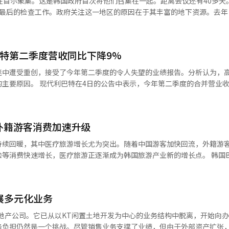
在首尔聚集。这是韩国政府首次将他们召集在一起。距离会议还有40多天
至工伤和健康保险费。针对特殊劳动者和自由职业者的育儿津贴也计划于明
繁使用这些网络词汇，而小学阶段形成的语言习惯，很可能一直延续到中
始最后的检查工作。政府关注这一地区的原因在于其丰富的地下资源。去年
具有伤害性时，今后即使教师试图纠正，也往往收效有限。 这些仇恨表达究竟
球产量的40%。自2009年以来，该国一直保持全球铀生产的第一位，全球
态。 近年来，YouTube、短视频平台以及匿名网络社区
协会的统计，韩国拥有26座核电站，是铀的主要客户之一，与中国和印度
条件等正在与相关部门协商中。与现有的非自愿离职者的求职补贴相比，
要渠道。为了争夺流量，不少内容创作者不断制造更加夸张、更具冲击力
、天然气和稀土。根据2022年的数据，哈萨克斯坦是韩国钛进口的第三
巴特第二季度营收同比下降9%
范围。 对于尚未形成成熟判断能力的未成年人而言，他们
还从该国进口钒和镍。赵贤外交部部长在当天的会议上表示：“在俄乌战
文化和恶意攻击之间的界限，而更容易将这些表达视为网络流行文化的一
源供应链的不确定性加剧，中亚作为能源关键矿物的富集地，其战略价值
迷中遭受重创，接受了今年第二季度的令人失望的业绩报告。分析认为，
学院。为防止学院毕业生等再次陷入政策盲区，将建立“游乐场”（暂定名
要。”她还明确表达了希望：“我们将加强供应链通关监管合作，扩大贸
主要原因。 现代利巴特在4日的公告中表示，今年第二季度的合并营业收入
过去10年中发生相同类型事故的183家企
以及社会环境。这意味着，互联网已经不仅是信息传播平台，更成为青少
促进互利的实质合作。”外交部希望在9月的会议上取得五项成果，其中之
。同期营业利润为55亿5900万韩元，同比上升9.4%。同期净利润为37亿54
大事故，将实施类似特别监督的高强度监管。 劳动者的工作中止权也将得
化、争取中亚国家对朝鲜半岛问题的支持、在反恐、跨国犯罪、毒品和网
 此次业绩不佳的核心原因被认为是由于住宅和建筑市场的长期低迷导致内置
于死亡事故，还将扩大到意识不清、火灾、爆炸和泄漏等可能导致重大事
亚文化带入校园。极端政治表达、性别对立、种族偏见乃至阴谋论，都可能借
数字、知识产权和气候变化应对方面扩大合作。第五项成果是人。赵部长
筑现场开工延迟，建筑行业整体面临的寒流未能幸免。 在家具行业中，现
中止。 从明年1月起，工资分开支付制度将从现有的公共
年的日常生活。 面对这一趋势，韩国教育界普遍认为，学校正
望支持在中亚约32万的朝鲜人侨民社区，发挥其作为两地桥梁的作用，并在
外籍游客消费加速升级
家具等“建筑特供”的比例相对较高，这被分析为导致此次业绩下滑幅度
。此举旨在单独支付和确认承包金额中与工资相关的费用，以防止对分包
推动重新审视侨民社区的历史贡献。”朝鲜人是19世纪末从滨海边疆区迁
剧减少，B2B（企业间交易）部门的业绩受到较大影响。 现代利巴特表
持续回暖，其中医疗旅游增长尤为突出。随着中国游客加快回流，外籍游
为理由回应；另一方面，涉及历史、政治和社会议题的课堂讨论，又容易
将他们装上货运列车，送往哈萨克斯坦和乌兹别克斯坦。在几周内，约17万2
公司计划持续推进以盈利为中心的高效管理，增强内在实力，同时积极参
I）系统翻译与编辑。
费快速增长，医疗旅游正逐渐成为韩国旅游产业新的增长点。 韩国BC卡公司3
公布的调查显示，超过七成教师表示，在面对学
一冬季中去世。2027年将是这一事件发生90周年。这些后裔如今在该地
为营收反弹奠定基础。 现代利巴特相关人士表示：“建筑市场的低迷导致
赴韩外籍游客银行卡消费金额同比增长53.6%，交易笔数增长40.3%。
对”。这种“知道有问题，却不知道该怎么管”的无力感，令学校在网络
将朝鲜人视为外交资产的原因。赵部长表示，还将增加教育、文化、韩语
，同时表示：“但我们将继续推进高效管理，如有效的成本控制，以维护
数据，对外籍游客的国籍、消费行业及地区消费趋势进行了综合分析。 从客源市场
国是最后加入这一行列的国家。中亚五国自2018年起就开始定期举行峰
积极参与新住宅整治项目和B2B新项目的招标，持续扩大营收。”
的主要动力。今年上半年，中国游客使用银行卡数量同比增长56.6%，
够依法开展价值观教育和纪律教育，也有教育组织认为，更重要的是加强
等国家进行了高层会晤。赵部长指出：“中亚国家自2018年起就开始定
展多元化业务
要客源市场；消费金额同比增长82.7%，增幅位居主要客源市场前列。 与此
别信息、理解公共议题和尊重多元价值的能力。 尽管路径不同，但韩国社
俄罗斯和欧盟等主要国家进行了峰会。此次，我国政府也将以务实外交和
向地方旅游城市延伸。数据显示，釜山和济州地区银行卡交易笔数分别同
的仇恨表达，并不是学校单独能够解决的问题。 近年来，韩国社会长期存
展新北方政策，并与中亚建立新的战略伙伴关系。”新北方政策是文在寅
地产公司。它已从以KT闲置土地开发为中心的业务结构中脱离，开始向
消费也更加分散，按交易笔数计算，中区占比较去年下降2.9个百分点，江南区则
立以及网络社区情绪化表达不断升级等现象。成年人世界里的对立情绪，
的经济合作必要性。赵部长表示将保留这一名称，并将其与李在明政府的
务负担仍然是一个挑战。尽管销售业务支撑了业绩，但由于外部资产扩张