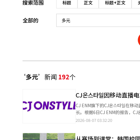
搜索范围
标题
正文
标题+正文
全部的
‘多元’
新闻
192
个
CJ온스타일因移动直播
CJ ENM旗下的CJ온스타일在
长。根据6日CJ ENM的报告，C
亿韩元，增长4.4%。业绩的改善主
2026-08-07 03:32:20
期，CJ온스타일应用的新安装数量
节目剪辑成短视频内容，向YouTu
从赛场到课堂：韩国校
及电影《穿普拉达的女王2》、《