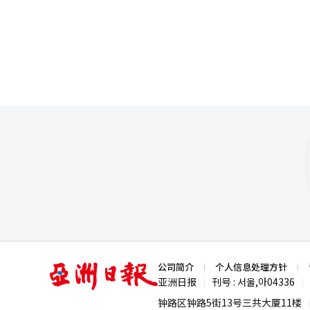
将以此次合作为契机，发挥品牌
本完成，马曲、成寿和江南的办
户的便利性，同时降低全球用户的
竞争力的关键因素。※ 本报道经
与三家广告和营销子公司的专业
扩大了针对首次直播主播的设备
区的支持体系。 SOOP相关人
增长。”※ 本报道经人工智能（
亚
公司简介
个人信息处理方针
洲
亚洲日报
刊号 : 서울,아04336
|
|
日
报
钟路区钟路5街13号三共大厦11楼