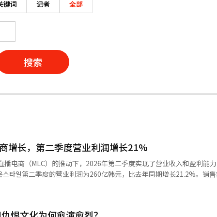
关键词
记者
全部
搜索
电商增长，第二季度营业利润增长21%
移动直播电商（MLC）的推动下，2026年第二季度实现了营业收入和盈利能
J온스타일第二季度的营业利润为260亿韩元，比去年同期增长21.2%。销售额
要得益于MLC。第二季度MLC的交易额达到1848亿韩元，同比激增161.
和月活跃用户数（MAU）分别增长了25.6%和10.5%。CJ온스타일此前
be、Instagram和TikTok等外部渠道传播，增加了新客户的流入。此外
园仇恨文化为何愈演愈烈？
月球漫步》、《小黄人》等拥有粉丝基础的知识产权（IP）融入电商内容