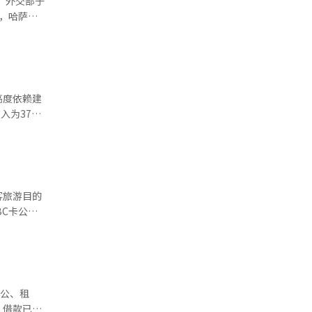
。外交部于
年6月推
学乃至成
，哈萨克
铀资源的
并列。中亚
将采取差异
的政治观点
大来源国，
争和中东局
部分进行模
愈加凸显，
高度依赖建
），提供咨
易和投资，
为3731
年语言习惯
一是资源
00万韩
络威胁应对
家具供应量
故的情况，
助短视频、
对此进行了
代利巴特相
2027
加大的原
劳动者的工
移的朝鲜人
示，将加快
客旅游目的
引发家长投
000人被
与新住宅整
区形成了
内置家具供
此次统计基
文化面前越
推广、留学
盈利能
会，并且与
高于新加
公民教育、
期举行区域
同
外交多元化
比增长
政府提出
办公、租
上升2.7
正通过互联
外交多元化
，借款已超