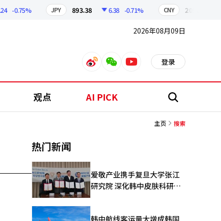
-0.75%
893.38
6.38
-0.71%
209.17
1.
JPY
CNY
2026年08月09日
登录
weibo
weixin
youtube
观点
AI PICK
搜
索
主页
搜索
热门新闻
爱敬产业携手复旦大学张江
研究院 深化韩中皮肤科研合
作
韩中航线客运量大增成韩国