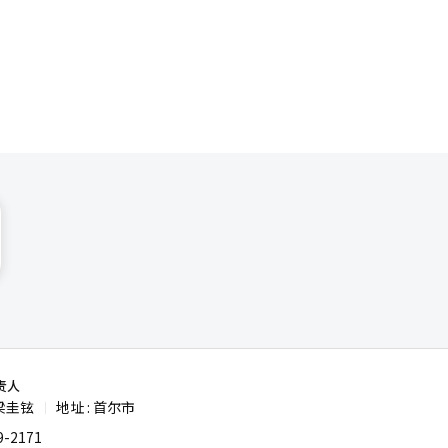
。
响其中长期
。SOOP
。 公司还
动和粉丝社
并重新实现
责人
梁圭铉
地址 : 首尔市
|
-2171