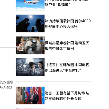
航空业"香饽饽"
热浪持续侵袭韩国 首尔4000
处避暑中心投入运行
极端高温席卷韩国 连续五天
报告中暑死亡病例
《逐玉》在韩破圈 中国电视
剧出海进入"平台时代"
力的双重增
为4028
3%。同
消息：王毅有望下月访韩 与
通过将直播
赵显举行韩中外长会谈
，将KBO
也取得了