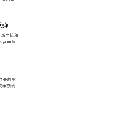
式带入现实
会议。赵部
费增长
战略性和未
E
疗行业消
天的会议
。 然
道和济州等
反弹
的媒体素
在明总统在
到去年的1
公共责任之
。预计将有
被认为是由于
大新主播和
长
成为韩国教
会议已在首
的合并营收
消费总额的比
行中。民间
。由于直接
业务部门
各部门应关
息税折旧摊
39亿韩元，
体验进一步
编辑。
扩张带来的成
度捐赠经济
增长进行的
前大田住宅
议上表
面品牌影
的成长，必
流动化和证
公司计划不
 双方
度。 公司
容与三养产
用户提供更
产品，消费
0亿韩元的租
下半年的业
。 为此，
韩国传统文
，具体内容
宣传，向全
体验，预计
地开发的基
高主播和用