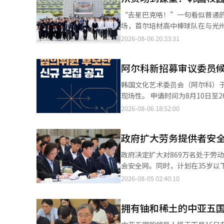
良好效果。公司表示，外部平台接
“去星巴克咯！”一句看似普通的口号，却在
改善了客户基础和购买转化率。
场，首尔培材高中棒球队在与光
美容商品的布局扩大，强化了以盈
人来说，或许很难理解这句话为何会引发争议。 这一事件之所以点爆舆论，与韩
2026-08-06 20:33:31
表示：“下半年我们将继续扩大平
今年5月18日光州民主化运动纪
的趋势。”※ 本报道经人工智能
费“5·18”光州民主化运动，
阿尔科新招募审议委员
社会争议至今尚未平息。 在这一背景下，培材高中棒球队将“去星巴克咯”作为比赛应援口号，被不少韩国媒体和教
育界人士认为已经超出了普通玩笑的范畴
韩国文化艺术委员会（阿尔科）
어）”“左派（좌빨）”“支那
现场性。 申请时间为8月10日至26日18时，申请将通过国家文化艺术支持系统（NCAS）进行。被选中的专家将从
越来越频繁地出现在韩国中小学课堂。 这些词语大多起源于韩国部分极右翼网络社区，具有鲜明的
2027年支持项目征集开始，在未来三年
2026-08-06 18:52:00
但在校园中，它们却逐渐脱离原有
家的参与，灵活改善了资格标准。
鱼”为例，在韩国近年来的政治
日前开展“公众推荐”制度，任何人均可参与推荐。 即使没有在单一领
原本是韩国全罗道地区具有代表性
政府扩大劳务提供者安
内的多样活动累计达到10年以
所”（ILBE）中，“鳐鱼”逐
资格。 同时，公众推荐制度允许任何人在8月21日前进行推荐。被推荐的专家需在8月26日前在国家文化艺术支持系
政府决定扩大对869万名处于劳
韩国法院过去也曾多次认定，在特定语境下使用“鳐
统（NCAS）中直接注册个人经历和活动信息，便可纳入
会安全网。同时，计划在35岁以下的青年自
性的词汇进入校园后，它们的政治含义正在被不
剧、舞蹈、音乐、传统艺术、多
中，提出了保护劳务提供者、扩大青年和
2026-08-05 02:40:10
词并非出于明确的政治立场，也没有
行政审核、按类别审查及艺术家
制定名为“K-劳动福利会议所
此，韩国教育界担忧的焦点，并
委员会主席李范焕表示：“支持
成立准备工作组（TF），收集关于名称、功能和运营
默和网络文化，逐渐演变为一种日常交流方式。 心理学研究普遍认为，青少年时
计划改善资格标准，不仅关注经
拥有铀和稀土的中亚五
骚扰救济、假期和福利支持、职业培训和职业管理
阶段。当带有攻击性的表达长期
※ 本报道经人工智能（AI）系统
制度将作为12月的打包立法推进
味的敏感度会逐渐下降，最终形成稳定的语言习惯。 对于教师而言，这