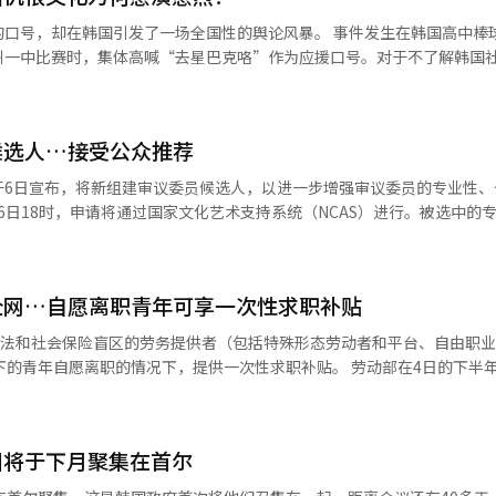
触到内容的客户转移到CJ온스타일应用进行商品购买，形成了良性循环
韩国引发了一场全国性的舆论风暴。 事件发生在韩国高中棒球比赛现
从商品类别来看，优质旅行和儿童商品推动了销售增长。同时，健康功能
州一中比赛时，集体高喊“去星巴克咯”作为应援口号。对于不了解韩国
利为中心的商品运营，这也被认为是营业利润增长的原因之一。CJ ENM
国星巴克的一场营销争议密切相关。
台客户基础，通过内容和音乐IP的业务多元化以及全球分销的扩大，保
念日当天，星巴克韩国在营销文案中使用了“坦克日”等措辞，被舆论质
（AI）系统翻译与编辑。
随后遭到广泛谴责。虽然企业方面否认存在相关意图，但围绕“星巴克”
候选人…接受公众推荐
，赤裸裸地揭开了长期积累的校园“仇恨文化”。 近年来，“鳐鱼（홍
于6日宣布，将新组建审议委员候选人，以进一步增强审议委员的专业性、
（짱깨）”等带有地域歧视、政治攻击、性别偏见乃至种族歧视色彩的网络
政治和社会语境。
内担任阿尔科项目的审议、评估和咨询委员会成员。 此次招募为扩大现场专
背景，被不少学生当作网络流行语、同学之间的玩笑甚至日常口头禅使用。 以
最近五年内被认可的卓越现场性和专业性也将被视为同等资格。此外，将
语境中，它早已不仅是一种鱼类名称，而是一个高度敏感的地域歧视词汇
域积累10年经验，只要在文化艺术生态系统
的传统食品，但自2000年代后期开始，在韩国极右翼网络社区“日刊Bes
全网…自愿离职青年可享一次性求职补贴
上，也可申请。如果在最近五年内有卓越的现场性和专业性表现，也将被视
渐演变成针对全罗道居民的侮辱性称呼，借用发酵鳐鱼气味浓烈的特点进行
动法和社会保险盲区的劳务提供者（包括特殊形态劳动者和平台、自由职
鱼”属于侮辱性表达。 值得警惕的是，当这些原本具有强烈攻击
审查对象。 招募领域已调整为文学、视觉艺术、戏剧·音乐
愿离职的情况下，提供一次性求职补贴。 劳动部在4日的下半年工作报告
断淡化，而娱乐属性却不断增强。 不少韩国学生坦言，他们使用这些
元艺术和文化一般共8个领域。申请者最多可选择两个领域进行申请。候选
中老年就业、减少工业事故和工资拖欠等核心任务。 劳动部门将于12月前
意识到其背后的歧视含义，只是因为“网上都这么说”“玩梗而已”。 也正因
权利侵害情况确认等程序，于10月最终委任。现任候选人因任期结束也需
”的方案，以综合支持劳务提供者的权益、福利、职业能力开发和退休收入
非学生主动传播仇恨，而是仇恨表达正在经历一种更隐蔽的转变，被包装
审议的质量源于审议委员的专业性和多样性”，并指出：“通过公众推荐
方式的现场意见。 劳动福利会议所将负责追讨欠款、性骚扰和
期正是价值观和社会认知形成的关键
验的时间，还将考虑活动的质量和现场影响力，以广泛扩大审议委员候选
国将于下月聚集在首尔
、解决退休金盲区等问题。 关于劳动者权利的基本法和劳动者推定
以“玩梗”“搞笑”“跟风”的形式不断重复时，个体对其中歧视、偏见
翻译与编辑。
。计划将目前95万名的就业保险参保艺术家和劳务提供者增加至160万，
也是最令人担忧的地方。多位韩国教师表示，