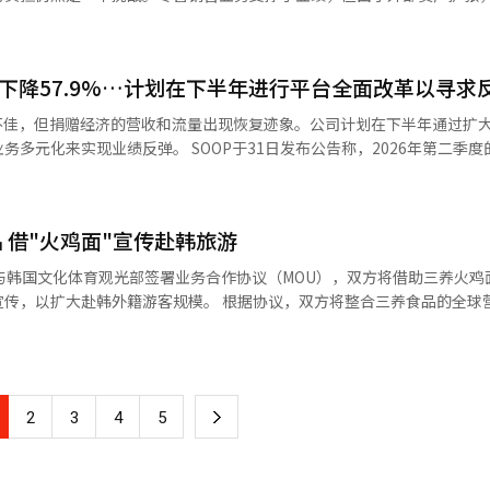
模最大的商圈。 从消费结构来看，外籍游客正由传统购物向医
舆论越来越依赖标签化表达和情绪化叙事，青少年也更容易将这种沟通方
间的交流由来已久。韩·中亚合作论坛自2007年起每年举行外交部长级
。今年上半年，医疗行业交易笔数同比增长75.3%，体验及休闲娱乐消
种部长级合作基础提升到领导级，并通过定期化发展韩·中亚关系为更具
%。这主要是由于大田人才开发院地块上正在建设的住宅项目“屯山ELIP TH
和购物等消费也均保持增长。其中，医疗旅游表现最为亮眼。今年上半年，医
议是峰会前的最后一次筹备委员会会议。 赵部长在开场发言中表示：“今
。该项目的总销售金额约为6000亿韩元，截至今年3月底的销售率为98.8%
各行业首位；首尔医疗消费金额同比增长91.8%，高于釜山、仁川、京畿
润下降57.9%…计划在下半年进行平台全面改革以寻求
并不能阻止新的网络梗不断出现。真正有效的治理路径，应是提升青少年
的峰会做最后的准备，剩下的问题将继续在实务层面上挖掘和解决。” 李
加。根据合并标准，KT房地产的总借款从2024年的6794亿韩元增加
消费集中在首尔，首尔作为医疗旅游核心目的地的优势进一步巩固。 值得关注的
让他们能够理解网络语言背后的社会语境，辨别娱乐与歧视、表达自由与
，亲自说明了峰会构想并发出了邀请。去年12月，五国领导人均确认参加
3236亿韩元、长期借款4193亿韩元和租赁负债4529亿韩元。这一增长
业绩不佳，但捐赠经济的营收和流量出现恢复迹象。公司计划在下半年通过扩
整形手术转向皮肤美容和健康管理。数据显示，皮肤美容消费金额同比增
的同时遏制仇恨传播，如何帮助青少年建立独立思考和理性表达能力，将
、企业家和记者团前来。自2月第一次筹备委员会会议以来，副部长级高层
入了大量资金。 随着业务规模的扩大，成本负担也在加重。根
多元化来实现业绩反弹。 SOOP于31日发布公告称，2026年第二季度
.1%，药店消费金额更同比激增1176.9%。近三年来，皮肤美容消费占医疗
长期课题。
举行了三次。与各国的经济共同委员会、政策协商会和领事协商会也在进
3030亿韩元增加到2023年的5263亿韩元，去年也达到了5187亿韩元
亿韩元，净利润为87亿韩元，分别同比下降11.2%、57.9%和61.1%。各
科占比则由46.2%降至21.3%，反映出医疗旅游消费结构持续优化。 BC卡表示，医
支持。仍有待完成的工作。成果项目的协商仍在进行中。 赵部长表示：“
的比例增加，人工成本、设施管理费和金融费用等固定成本也随之上升。
营收为272亿韩元。 上半年，SOOP的营收为2099亿韩元，营业利润为3
成更加紧密的联动，韩国医疗旅游生态不断完善。随着医疗、旅游和文化
并确保相关活动的顺利准备。”※ 本报道经人工智能（AI）系统翻译与
2021年的约60%下降到2025年上半年的24%。尽管收入增加，但资产
营收和广告营收分别为1482亿韩元和577亿韩元。 SOOP表示，第二季
国旅游产业增长的新引擎。
 借"火鸡面"宣传赴韩旅游
恢复到去年同期水平。然而，由于税务调查带来的一次性费用和为下半年
办公楼。原州观设住宅和大田人才开发院地块开发项目是其代表案例，目
业绩下降。 SOOP首席执行官李敏元在当天的第二季度业绩发布电话会
与韩国文化体育观光部签署业务合作协议（MOU），双方将借助三养火鸡
面临的情况，既要关注短期业绩变化，也要冷静审视主播和内容生态系统
规模。 根据协议，双方将整合三养食品的全球营销网络与
入的约65%，但最近它正在向办公、租赁住房、酒店、资产运营、房地产
“SOOP长期以来积累的直播竞争力和主播生态系统的基础依然坚固。”
球消费者的海外旅游推广模式，推动韩国食品消费热潮向赴韩旅游需求转化。
期业绩改善上，而是专注于扩大新主播和用户的引入，提高现有用户的活跃
合推广。在海外大型商超、网络购物平台等销售渠道，将韩国旅游宣传内
拥有的土地开发转向外部优质资产投资。 作为业务多元化的一部分，租
提高广告购买力，并扩大平台广告市场规模。同时，公司的长期目标是为
购买产品的同时了解韩国旅游信息；同时推出印有二维码的火鸡面及辣酱
T房地产运营的企业型租赁住房品牌“REMARKVIL”每年带来约180
成长的广告生态系统。 SOOP将优先推动主播生态系统的活跃，以改善
参与相关互动体验活动。 在8月21日至23日于泰国曼谷举行
主播成长的方式，建立一个主播和用户共同参与的生态系统，使其自我成长
下
2
3
4
5
ve Korea）”上，双方将设立体验展区，游客可品尝三养火鸡面，并体验
运营费用却持续增加，这对高盈利能力的提升形成了制约。 酒店业务同样支撑
培养新主播的制度，并准备基于活动和业绩激励主播的“业绩认证制度”
观光部与三养食品还将依托双方官方网站及社交媒体平台，持续开展联合
仕、诺富特等首尔主要酒店，受益于旅游需求的恢复。 业内人士认为，KT房
加强服务竞争力，计划全面改版用户界面和用户体验，提供新的乐趣和内容
一
度持续升温，公司
大田住宅销售和租赁、酒店业务保持稳定的业绩。然而，随着核心闲置土
I）的个性化推荐、字幕和聊天翻译等功能也将得到增强。这一策略旨在提