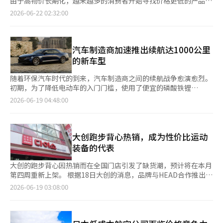
由于高物价长期化，越来越多的消费者开始寻找价格更低的产品，
疗”结合的新词“钟路毛发”。药剂师朴某表示：“自6月以来，
浦项建设接手新东亚4期，沙塘洞地区将有可能形成约5000户
零售业也因此开始以3000至5000韩元的商品为主，重新调整美容
2026-06-22 02:32:00
20和30岁女性的咨询明显增多。”并透露：“在A医院开处方的价
的“德尚”品牌小区。 乌极新改造项目自2020年启动整合改造以
货架。根据21日的零售业消息，便利店和大型超市最近正在扩大
格还不错。”附近的一家疼痛医学医院在网上被称为“毛发治疗圣
来，逐步推进。乌成2·3单元和极东公寓是1993年竣工的老旧小
5000韩元以下的超低价化妆品销售。随着大创美容类别的快速增
地”。处方费用为5000韩元。考虑到普通社区医院的诊疗费用通
区，现有容积率为248%至252%之间，接近3类一般居住区的上限
长，便利店和超市也在增加产品和品牌的种类，以满足性价比美容
常在1万到1万5000韩元左右，这个价格不到一半。毛发治疗药物
250%，即使推进重建，普通分配量也难以大幅增加。 改造是通过
的需求。大创表示，今年1至5月，其美容销售额同比增长约
汽车制造商加速推出续航达1000公里
的价格也相差不大，1阶段（2.5㎎）的价格为27万5000到28万韩
保持现有框架，进行水平、垂直和附属建筑的扩建，部分增加户数
30%。特别是与化妆师郑贤物合作推出的“Zoom by 郑贤物”系
的新车型
元，2阶段（5㎎）的价格为36万5000到37万5000韩元，3阶段
并改善居住环境的方式。虽然难以像重建那样提升项目性，但对于
列产品大获成功，推动了超低价化妆品的需求。因此，便利店也加
（7.5㎎）和4阶段（7.5㎎）的价格相对接近，均为53万韩元。与
高容积率的老旧小区来说，改造可以成为减少项目长期化的现实选
快了美容类别的强化。CU去年将化妆品视为便利店的新增长领
随着环保汽车时代的到来，汽车制造商之间的续航战争愈演愈烈。
朋友一同前来的20多岁女性李某表示：“为了省下1万韩元，我和
择。 项目规模也不小。乌成2·3单元和极东公寓的户数将从3485
域，并将“美容专营店”扩展至全国600多家。美容专营店销售80
初期，为了降低电动车的入门门槛，使用了便宜的磷酸铁锂
朋友一起过来，觉得比在本地便宜1万到2万韩元，来这里是对
户增加到约3987户。新东亚4期的户数将从912户增加到约1048
种护肤和彩妆产品，商品种类比一般店铺多出2.5倍以上。CU通过
（LFP）电池的“性价比”产品受到欢迎，但随着市场进入快速增
的。”根据NiceBizMap对钟路5街药局市场的分析资料，截至今
2026-06-19 04:48:00
户。如果再包括新东亚5期，沙塘洞地区将形成超过5000户的大型
品牌合作提升价格竞争力。上个月28日，在400多家美容专营店推
长阶段，插电式混合动力（PHEV）和续航延长电动车（EREV）等
年5月，市场规模已达到141亿6000万韩元。随着年轻消费群体的
改造小区。 改善停车环境也是主要的项目效果之一。乌成2·3单
出了托尼莫里新款唇妆产品9种，保持与一般彩妆产品相同的容
产品逐渐多样化。续航一次可达1000公里的“怪兽”车型也相继
增加，药局市场的客户结构也发生了变化。使用次数为224785
元和极东公寓的现有停车位为2233个，平均每户仅0.64个。浦项
量，但价格降低至9000韩元以下，约为原价的一半。由于性价比
问世。 据行业消息，比亚迪计划在下半年推出国内首款插电式混
次，比上月增长2.2%，但平均支付单价为62988韩元，反而下降
建设计划通过改造将停车位扩大到5584个，平均每户达到1.4个，
化妆品的需求增加，CU今年1至5月的美容类别销售额同比增长
合动力（PHEV）中型SUV“海狮6”。该车型搭载了自主研发的
大创跑步背心热销，成为性价比运动
了0.9%。虽然20和30岁客户群体增加，但消费模式已转向“性价
约增加2.5倍。 该小区的地理位置也具备竞争力。该地区可利用地
31.1%。GS25也在以“3000韩元统一价”化妆品为主，扩大美容
PHEV技术“双模智能（DM-i）”，与传统混合动力结构不同，电
比”和“节约型”。钟路5街药局街的变化显示了药局市场的重心
装备的代表
铁4号线和7号线的梨水站，通往江南的便利性极高。通过东作大路
商品系列。与色彩专业品牌Son&Park及知名品牌如无印良品、女
动机主导行驶，发动机起辅助作用。在低速行驶时以电动车模式运
正在转移。曾以60岁以上客户为主的空间，如今正逐渐被追求脱发
和沙塘路的车辆出行也十分便利。根据国土交通部的实际交易价格
巫工厂等合作，强化小容量和低价化妆品的产品线。大型超市也加
行，当电池电量低或高速行驶时，发动机会适时介入，最大续航可
和肥胖管理需求的2030年轻人所取代。仁荷大学消费者学系教授
大创的跑步背心因热销而在全国门店引发了缺货潮，预计将在本月
公开系统，乌成2·3单元的60平方米户型最近交易价格为1300万
入了超低价美容市场。易买得与LG生活健康合作，于去年4月推出
达1100公里。 现代汽车也计划在下半年推出品牌首款G80、GV80
李恩熙表示：“脱发治疗和减肥并不是短期消费，而是需要持续管
第四周重新上架。 根据18日大创的消息，品牌与HEAD合作推出了
韩元，极东公寓的84平方米户型也成交于1600万韩元。 浦项建设
了Beyond的第二品牌“Glow: Up by Beyond”，主要商品价格定
混合动力车型和GV70 EREV。现代开发的EREV通过电动机驱动车
理的领域。”她指出：“从消费者的角度来看，这与外貌管理和自
60多种跑步服装和用品。尤其是跑步背心因其实用性而受到广泛关
2026-06-19 03:08:00
相关人士表示：“梨水极东·乌成2·3单元是首尔最大规模的改造
在5000韩元以下，形成与大创在3000至5000韩元价格区间相似的
轮，当电池耗尽时，内燃机像发电机一样产生电力以补充电池，目
信心的恢复密切相关，因此他们更倾向于寻找‘合理价格’而不是
注，导致上个月出现了提前缺货的情况。 其最大的竞争优势在于
项目，能够展示我们在改造方面的实力，是一个具有象征意义的项
价格结构。乐天玛特也推出了超低价专营货架“性价比美容区”，
标是实现一次续航约900至960公里以上。该车型的电池容量将缩
完全减少支出。”她还表示：“尤其是20和30岁的人群习惯于通
价格。在其他运动品牌的类似产品售价在10万至20万韩元的情况
目。”他还表示：“随着老旧住宅的增加，改造需求将持续增长，
销售4950韩元统一价化妆品。商品种类从28种增加到44种，商品
减至现有电动车的一半以下，以降低价格竞争力和充电负担。此
过互联网进行价格比较，在高物价环境下，医疗领域也开始重视性
下，大创的跑步背心以5000韩元的超高性价比赢得了消费者的青
尤其是对于容积率较高、重建项目性受限的小区，改造将成为现实
构成比例扩大近60%，以应对低价化妆品的需求。零售业对低价化
外，KG移动也在开发以“无需充电的电动车”为概念的EREV车
价比，需求逐渐集中到具有价格竞争力的渠道。”部分人士对脱发
睐。当跑步背心缺货时，大创网店的补货通知申请人数超过了