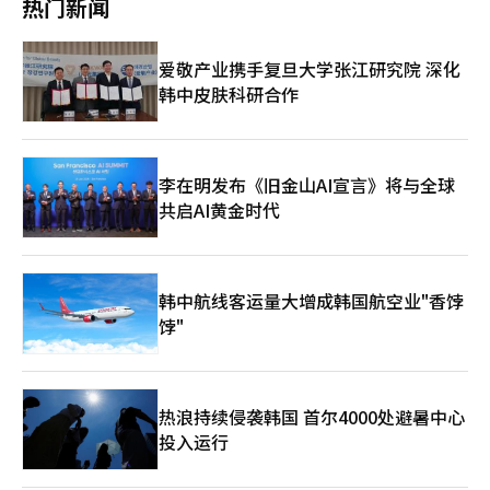
热门新闻
超过900万人。 然而，随着仅依靠LCC特有的低价形象变得困难，
变了零食包装的颜色。 随着物价压力的持续，消费者的生活防御
桃子航空也开始调整战略，扩大客户群。桃子航空在今年3月底宣
心理也变得更加强烈。《日经》表示，价格与满意度高的商品和服
布品牌更新，将原有鲜艳的粉色标志改为温和的米色，以便中老年
务在上半年热销商品中占据了多数。苹果的笔记本电
爱敬产业携手复旦大学张江研究院 深化
客户也能感到亲切。桃子航空希望在保持低票价的同时，吸引更广
脑“MacBook Neo”价格低于10万日元，引起了广泛关注，而意
韩中皮肤科研合作
泛的年龄层客户。 此外，桃子航空在2024年12月被ANA控股完全
大利餐厅连锁店“萨伊泽里亚”在部分门店推出的“早餐萨伊”则
收购。这一地位变化也反映在航线运营和集团内角色分配上。初
以300日元起提供包含饮料的早餐菜单，备受瞩目。 口袋妖怪30周
期，为了在日本推广LCC模式，桃子航空与ANA保持一定距离，设
年并非指某一特定商品，而是指新游戏和纪念消费交织的口袋妖怪
计运费和服务。然而，最近ANA集团内大型航空公司与LCC之间的
热潮。自1996年首次发布游戏以来，口袋妖怪已经走过了30年，
航线和客户群分配的趋势愈发明显。 实际上，ANA在3月底的新航
成为了陪伴当年玩游戏的世代与其子女共同消费的长青内容。任天
李在明发布《旧金山AI宣言》将与全球
班时刻表中，停止了从关西机场出发的那霸、宫古、石垣和新千岁
堂Switch2的新作游戏“波可阿口袋妖怪”自今年3月发布以来，
共启AI黄金时代
四条航线的运营，而桃子航空则增加了新千岁和那霸航线的航班。
五周内售出400万份，展现了口袋妖怪的持续吸引力。 无需花费巨
这表明大型航空公司将盈利性较低的航线交给集团内的LCC运营。
资也能享受瞬间乐趣的体育赛事也受到欢迎。在2月的米兰·科尔
这种角色分配的背景是大型航空公司国内航线盈利能力的下降。
蒂纳冬季奥运会上，花样滑冰双人组三浦璃久-木原龙一，成为首
ANA和JAL在去年的5月的国土交通省专家会议上表示，如果没有
个为日本赢得金牌的组合。在拳击界，因无败选手对决而备受关注
韩中航线客运量大增成韩国航空业"香饽
政府支持，国内航线业务实际上是亏损的。由于燃料费、人力成本
的“井上尚弥对中谷潤人”比赛在付费在线直播中吸引了约100万
和维护费的上涨，加上人口减少，国内航线需求的扩大也变得困
饽"
次观看。 《日经》指出，在高物价持续的背景下，消费者倾向于
难。ANA方面表示，主要航线的利润用于维持地方航线的内部补偿
集中在价格与满意度高的商品和限时活动上。低价外食、经济型笔
结构也已达到极限。 LCC模式的变化也反映了日本经济从通货紧缩
记本电脑、新游戏和体育直播并列成为热销商品，展现了日本消费
向通货膨胀转变的趋势。那些基于低人力成本和低运营成本成长的
者在减轻支出压力的同时寻找乐趣的一面。※ 本报道经人工智能
企业，正面临吸收成本上升的困难。日本国内航线市场由于人口减
（AI）系统翻译与编辑。
热浪持续侵袭韩国 首尔4000处避暑中心
少，需求扩大的难度加大，加上中东局势不稳导致油价上涨，航空
投入运行
公司的成本负担进一步加重。 最终，LCC正进入一个仅靠低票价难
以持续增长的阶段。未来，LCC将面临是与大型航空公司同步提高
票价，还是在保持低票价的同时实现盈利的结构，这将决定其竞争