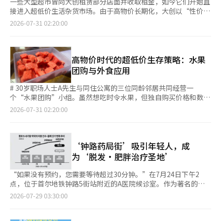
一些大型超市曾向大创租赁部分店面并收取租金，如今它们开始直
接进入超低价生活杂货市场。由于高物价长期化，大创以“性价
比”产品吸引年轻消费者，正在重塑零售格局。大型超市通过推出
2026-07-31 02:20:00
涵盖生活用品、时尚及美妆商品的自有统一价商店，旨在吸引年轻
顾客并延长顾客停留时间。 据零售业界消息，易买得于去年12月
开始运营的超低价生活用品商店“WOW商店”，截至本月底已增
至13家门店。在116家没有独立店面的易买得门店中，也在普通货
高物价时代的超低价生存策略：水果
架上销售30至40种代表性商品。主要商品包括厨房、收纳、浴室
团购与外食应用
用品，以及时尚、美妆、数码配件等，价格集中在5000韩元以
下。 随着高物价时代的到来，WOW商店的人气也促使其扩张。7
# 30岁职场人士A先生与同住公寓的三位同龄邻居共同经营一
月7日，易买得永平店的WOW商店将店面从原来的3层迁至6层，面
个“水果团购”小组。虽然想吃时令水果，但独自购买价格和数量
积从62.8平方米（约19坪）扩大至337平方米（约102坪）。销售
都让人感到负担，因此开始了这种分量购买的团购活动。参与者们
2026-07-31 02:20:00
品类也从1300种增加至1980种。扩张后的一个星期内，平日平均
各自带着密封容器见面，共同购买水果后进行处理，平均分配。最
销售额比之前增长了52.1%，周末销售额增长了78.4%。 WOW商
近，他们共同购买了一整西瓜和一箱桃子。购买西瓜和桃子的费用
店的价格竞争力来自于海外直采。易买得大部分商品直接从海外引
为每人7900韩元。A先生表示：“如果是自己买，肯定要花超过3
进，减少了中间流通环节。商店还引入了在大型超市中未曾销售的
万韩元，而且处理剩下的水果也会很麻烦。”他还提到：“虽然是
‘钟路药局街’吸引年轻人，成
商品和在社交媒体上受欢迎的产品。易买得相关人士表示：“未来
从水果团购开始的，但最近我们也一起点外卖分享。” 根据行业
为‘脱发·肥胖治疗圣地’
将根据顾客反应和店铺情况考虑WOW商店的扩展，但目前尚未决
消息，随着高物价趋势的长期化，2030年代的消费方式正在发生
定新增门店。” 乐天超市在上月底于京畿道高阳的华亭店开设了
变化。除了极端节省的“省钱策略”，人们开始通过团购分摊费
“如果没有预约，您需要等待超过30分钟。”在7月24日下午2
约99平方米（约30坪）的“超值统一价商店”。该店销售700多种
用，并利用数字平台获取便宜餐厅和折扣信息，实用型消费逐渐成
点，位于首尔地铁钟路5街站附近的A医院候诊室。作为著名的脱
生活密切相关的商品，如储存容器、洗涤用品、内衣、袜子等，价
为日常。 由于外出就餐的负担加重，分享超低价餐厅信息的平台
发治疗圣地，预约的患者络绎不绝。当天，30多岁的上班族金某请
2026-07-29 03:30:00
格从500韩元到9000韩元，均在1万韩元以下。未来还计划根据顾
也在迅速普及。一个典型的例子是“外食应用”，它以地图形式提
了半天假来到医院，他表示：“听说可以节省处方和药费，经过网
客需求加强商品线。乐天超市相关人士表示：“超值统一价商店目
供每餐低于1万韩元的餐厅信息。用户可以设置1000韩元到1万韩
上搜索才找到钟路5街。”他对比预期的等待时间，摇头表
前处于测试阶段，尚无扩展计划。” 超低价生活杂货领域过去主
元的预算范围，寻找符合预算的餐厅，并可以注册自己知道的超低