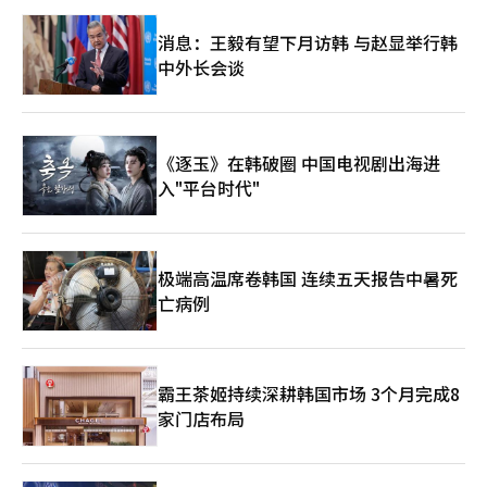
力。随着通货膨胀的持续，“低价销售以实现增长”的日本低价商
消息：王毅有望下月访韩 与赵显举行韩
业模式的整体战略调整也将不可避免。※ 本报道经人工智能（AI）
系统翻译与编辑。
中外长会谈
《逐玉》在韩破圈 中国电视剧出海进
入"平台时代"
极端高温席卷韩国 连续五天报告中暑死
亡病例
霸王茶姬持续深耕韩国市场 3个月完成8
家门店布局