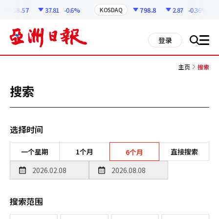
코
인
6258.57
37.81
-0.6%
798.8
2.87
-0.36%
KOSDAQ
정
보
all
登录
搜
men
索
主页
搜索
搜索
选择时间
一个星期
1个月
直接搜索
6个月
搜索范围