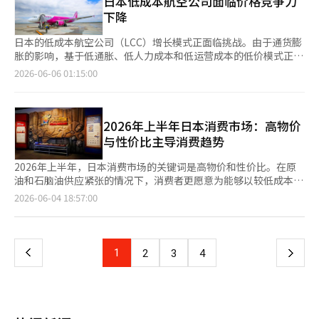
日本低成本航空公司面临价格竞争力
的替代方案。” 然而，也有观点认为，乌极新的案例难以被视为
妆品的推动趋势预计将持续。越来越多的消费者偏好中低价品牌，
型。 即将进入国内市场的吉利汽车、小米等也在积极参与续航竞
治疗药物和肥胖治疗药物的处方行为存在滥用的担忧。尽管医院的
13000人。 除了跑步背心，大创的跑步用品也颇受欢迎。大创最近
下降
改造市场整体复苏的信号。改造虽然利用现有框架，但结构加固、
尤其是年轻人将价格视为购买产品的核心标准。根据去年CJ Mezo
争。吉利汽车集团旗下的银河最近推出了搭载PHEV技术的中型
等待时间较长，但专业医生的咨询大多仅为1到2分钟，未能充分考
大幅增强了时尚类产品的推出，尼龙风衣、风挡夹克和尼龙裤等商
地下停车场新建、社区设施改善、扩建施工等都使得施工费用负担
Media对14至49岁女性的调查，59%的受访者选择中低价品牌作
SUV“M7”，其一次最大续航达到1730公里。该车型在上市半天
虑患者的状况或用药目的，导致“工厂式处方”的现象。肥胖治疗
品在上架后迅速售罄，出现了连锁缺货现象。功能性服装的价格也
日本的低成本航空公司（LCC）增长模式正面临挑战。由于通货膨
不小。普通分配量也比重建有限，因此降低协会成员的分摊费用存
为主要使用的化妆品品牌。在购买化妆品时，选择价格作为主要考
内销量突破1万辆。M7被认为是吉客韩国中型SUV“7X”的继任
药物尤其引发较大担忧，因为即使体重正常，许多医院也能轻松开
在5000韩元左右，使得初学者跑者（跑林）将其视为必备购物清
胀的影响，基于低通胀、低人力成本和低运营成本的低价模式正在
在局限性。 延世大学商学院教授高俊锡指出：“施工费用与重建
虑因素的比例也达到了39%。尤其是年龄越小，越倾向于重视价
者。小米也最近宣布计划推出一次续航可达1000公里的大型SUV作
处方。食品药品安全处建议，仅对体重指数（BMI）30以上的重度
单。 大创的挑战也通过客观数据得到了验证。今年1月至5月，大
失去优势。在燃料费、人力成本和维护费上涨的情况下，全日空
没有太大差别，但很多情况下项目性无法实现。”他说：“在相同
2026-06-06 01:15:00
格。※ 本报道经人工智能（AI）系统翻译与编辑。
为其首款EREV。 环保汽车的“一次续航=1000公里”被视为替代
肥胖或BMI27以上且伴有高血压等合并症的成年超重患者进行处
创的运动服装相关销售增长率达到了260%。 不仅是服装，跑步和
（ANA）和日本航空（JAL）等大型航空公司也在降低票价以填补
条件下，许多小区更倾向于重建而非改造。” 韩国建筑政策研究
内燃机的技术标尺，因为内燃机车辆的平均一次续航为800至900
方。食品药品安全处表示，随着GLP-1类肥胖治疗药物滥用案例的
健身所需的手腕护具、运动袜、功能性背包等运动周边用品的销售
空座，使得LCC的价格竞争力不再如昔日。 日本经济媒体《日经商
院研究员李恩亨表示：“现有容积率较高的小区难以通过重建获得
公里。尽管电动车的电池技术不断进步，但一次充电的续航仍仅为
增加，正在进行将部分肥胖治疗药物指定为“滥用风险药物”的公
也增长了约20%，形成了良好的销售势头。这表明，感到高价专业
业》在5日的报道中指出，2012年日本主要大型航空公司与LCC之
足够的项目性，改造可以成为现实的替代方案。”他还表示：“未
500公里。尤其在冬季，平均续航减少20%至30%，长途出行时充
告修订程序。食品药品安全处相关人士表示：“需要谨慎处方和使
运动品牌疲惫的普通运动爱好者纷纷转向大创。 大创的目光不仅
间的运费差距从2.68倍降至2024年的2倍以下。2012年，LCC在日
2026年上半年日本消费市场：高物价
来，结构不大改动而改善老旧设施的所谓‘性价比改造’需求可能
电压力不可避免。这也是汽车制造商积极开发PHEV和EREV的原
用，相关药物应根据医疗专业人士的处方，按照批准的用法谨慎使
限于跑步，正在向所有运动领域扩展。大创正在扩展游泳、高尔
本刚刚开始扎根时，消费者普遍认为其票价远低于ANA和JAL。 根
会增加。”
与性价比主导消费趋势
因。 业内人士表示：“PHEV和EREV兼具内燃机的便利性和电动
用。”※ 本报道经人工智能（AI）系统翻译与编辑。
夫、网球、棒球、足球、登山等项目的定制产品线。 在此背景
据《日经商业》对国土交通省资料的分析，ANA和JAL的“每公里
车的经济性。”他还指出：“汽车制造商和电池制造商都在积极开
下，大创的业绩也持续快速增长。根据金融监督院电子公示系统，
客运收入”从2012年的17.8日元降至2024年的17.0日元，而桃子
2026年上半年，日本消费市场的关键词是高物价和性价比。在原
发高性能的PHEV和EREV专用电池，因此相关市场在可预见的未来
大创运营公司阿成大创去年的销售额为4兆5364亿韩元，比前一年
航空和捷星日本的同一指标则从6.6日元上升至8.7日元。这意味
油和石脑油供应紧张的情况下，消费者更愿意为能够以较低成本获
将成为环保汽车的主流市场。”※ 本报道经人工智能（AI）系统翻
（3兆9690亿韩元）增长了14.3%，创下历史新高。 营业利润从
着，2012年LCC的票价仅为ANA和JAL的40%左右，而到2024年
得满足感的商品和服务掏钱。 《日本经济新闻》于3日报道，2026
页
2026-06-04 18:57:00
译与编辑。
3712亿韩元增至4425亿韩元，增长了19.2%；净利润从3095亿韩
这一比例已超过一半。 运费差距的缩小意味着LCC的最大优势“性
年上半年日经MJ热销商品排名中，“霍尔木兹冲击”和“口袋妖
元增至3585亿韩元，增长了15.8%。国内门店数量约为1600家。
价比”正在减弱。日本国土交通省的一位官员表示，美国的Delta
怪30周年”并列榜首。该排名借鉴了日本相扑的排名形式，评估了
一
大创相关人士表示：“大创已经超越了仅销售生活用品的阶段，现
航空等大型航空公司也在推出无法指定座位的低价机票，强化LCC
上半年在消费市场上引起广泛关注和影响力的商品和现象。 商品
在正向时尚休闲领域扩展。”并透露：“最近最受欢迎的跑步背心
式服务，称“LCC正面临转型期”。 “日本首家LCC”桃子航空的
以外的地缘政治风险上升，实属罕见。这表明中东局势的不稳定已
上
1
下
2
3
4
预计将在6月第四周重新上架。”※ 本报道经人工智能（AI）系统
变化 作为日本LCC的代表，桃子航空的变化也反映了这一趋势。桃
经深入到日本人的日常消费中。由于伊朗几乎封锁了霍尔木兹海峡
翻译与编辑。
子航空于2012年3月作为日本首家正式LCC投入运营，当年被称
这一海上运输要道，日本的原油和石脑油供应不安加剧。 石脑油
一
为“LCC元年”。桃子航空以关西国际机场为基地，凭借低票价和
是塑料、包装材料和印刷油墨的原料，因此供应紧张导致包装成本
显著的品牌策略吸引年轻消费者，并在2014年首次实现盈利。今
上升。实际上，日本零食公司卡乐比（Calbee）已将其主打产品
页
年3月1日，桃子航空运营国内航线25条、国际航线15条，年乘客
的包装从彩色改为黑白。中东的供应链冲击不仅影响了油价，还改