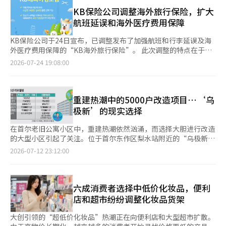
示：“没想到人会这么多。”金某当天支付的费用为诊疗费9900
要是通过向大创等专业店出租空间来运营，而非大型超市直接经
价餐厅。 记者在外食应用中将价格过滤器设置为5000韩元进行搜
韩元，药费一年共计10万8000韩元。考虑到在普通社区医院就诊
KB保险公司调整海外旅行保险，扩大
营。由于商品种类繁多且库存管理负担较大，将非食品类商品交给
索，周边的5家餐厅被显示出来。在其中一家中餐馆，记者确认了
的费用通常在1万到2万韩元，药费一年大约在15万韩元左右，这
航班延误和海外医疗费用保障
外部经营者可以获得稳定的租金收益。大创也通过入驻拥有停车场
与外食应用显示信息一致的“成人炸酱面5000韩元，学生3000韩
样的价格相当便宜。诊疗结束后，金某表示：“通过温暖支付享受
和人流量的大型超市，扩大了顾客接触点。大创在易买得的157家
元”的告示。在现场遇到的职场人士B先生表示：“通过外食应用
了7%的折扣，药费不到10万韩元，感觉很满意。”当天，钟路5
KB保险公司于24日宣布，已调整发布了加强航班和行李延误及海
门店中入驻了40家，在乐天超市的112家门店中入驻了90家。 易
了解到这家餐厅后，我已经来过好几次了，不仅在节省餐费上提供
街的“脱发专科”医院候诊室内，年轻人的身影不断涌入。许多脱
外医疗费用保障的“KB海外旅行保险”。 此次调整的特点在于，
买得和乐天超市将目光投向超低价生活杂货的扩展，被分析为在高
了实质性帮助，还发现了邻里隐藏的性价比美食，乐趣也不少。”
发治疗医院表示，进行脱发咨询和医生开处方的时间短至30秒。曾
便于客户轻松比较保障水平，重新命名了计划名称并调整了保障结
2026-07-24 19:08:00
物价时代吸引消费者的策略。通过强化生活杂货、时尚和美妆商
针对临近保质期或当天制作未售完的食品进行折扣销售的折扣平台
有患者分享，甚至在诊疗室的椅子上坐下之前，处方就已经结束。
构。原有的“安心稳妥·性价比·必需”计划分别更改为“高端型
品，增加顾客的到访目的并延长停留时间。 业界人士预测：“在
在高物价环境中也逐渐崭露头角。“折扣英雄”和“幸运餐”便是
接受诊疗后拿到处方的人们，立即向楼下的药局走去。◆ 药局街
·标准型·实惠型”。 高端型计划的航班和行李延误费用保障金
可预见的未来，大型超市将继续维持大创的入驻，同时测试自有门
其中的代表。这些应用程序允许用户提前预约面包店、咖啡馆和餐
的新顾客是年轻人……假期临近，寻找肥胖治疗药物的女性们也纷
额由原来的30万韩元扩大至50万韩元。海外医疗费用的保障金额
店的竞争力，形成共存竞争的局面。”
厅的折扣商品包。根据店铺的库存情况，用户可以按照预约顺序领
纷前来钟路5街的药局街，作为“药局街”已有60多年历史，正在
也分别从5000万韩元提升至7000万韩元。 标准型计划则保障航班
重建热潮中的5000户改造项目…‘乌
取商品。由于库存特性，产品组合是随机的，但相比正常价格可便
发生变化。长期以来，这里的主要顾客是60岁以上的老年人。为了
和行李延误费用30万韩元，海外医疗费用也分别保障5000万韩
极新’的现实选择
宜50%至60%。实际上，用户之间的反馈包括：“我以不到1万韩
以更便宜的价格购买止痛药、消化药和感冒药等常备药物，以及高
元。 各计划的保障数量也进行了差异化。原先三个计划均为26项
元的价格买到了蛋糕和面包”，“因此大大节省了零食费用”等好
血压、糖尿病等慢性病药物，许多人甚至从外地乘坐巴士前来。最
保障，调整后高端型为26项，标准型为24项，实惠型为17项。这
在首尔老旧公寓小区中，重建热潮依然汹涌，而选择大胆进行改造
评不断。 在生活用品领域，专门处理库存和翻新商品的线下商店
近，寻求脱发治疗药物和肥胖治疗药物的2030年轻人明显增多。
使得客户可以根据旅行目的和预算选择保障范围和保险费用。 高
的大型小区引起了关注。位于首尔东作区梨水站附近的“乌极新
成为主要渠道。专注于折扣销售库存商品和展示商品的翻新品
在钟路5街工作超过30年的药剂师李某（60多岁）表示：“大多数
端型计划还包括气候相关疾病的诊断费用，如热病和寒冷病等。
（乌成2·3单元·极东·新东亚4期）”由于现有容积率较高，难
2026-07-12 23:12:00
牌“金刚百货”，其门店数量从2023年的22家增加到去年的27
年轻男性都带着脱发药的处方来，听说药价便宜，很多人都来。无
KB保险公司相关人士表示：“我们调整了产品，以便客户能够轻
以通过重建扩大普通分配，因此选择通过改造来改善居住环境和提
家，同期销售额从250亿韩元增长到450亿韩元，增长了80%。 李
论是平日还是周末，都很忙。”李某展示了一叠超过手掌厚度的处
松选择符合旅行目的和预算的计划，并减少海外旅行中可能产生的
升小区价值，成为了一个典型案例。 根据12日的消息，新的东亚4
钟宇 南首尔大学零售营销学教授表示：“与过去不同，相关平台
方，补充道：“这是今天收到的。”年轻男性的脱发问题在就诊患
费用负担。我们将根据旅行趋势和客户需求，提高保障竞争力和投
期改造协会于2日召开了施工单位选定的现场说明会，但只有浦项
和内容的增多，使消费者更容易获取超低价信息。由于物价上涨导
者数量上也有所体现。根据健康保险审查评价院的数据，去年因脱
保便利性。”※ 本报道经人工智能（AI）系统翻译与编辑。
建设参加，导致流标。业内人士认为，重新招标后与浦项建设签订
六成消费者选择中低价化妆品，便利
致实际收入减少，而原有的生活水平必须维持，因此只能积极寻找
发就医的患者数量为237009人，其中20岁患者35803人，30岁患
协议的可能性较大。 重建是首尔整治项目市场的首选方式，但现
店和超市纷纷调整化妆品货架
便宜的选择。”
者50712人。20和30岁患者占总患者的36.5%。最近，钟路5街药
有容积率较高的小区难以确保足够的普通分配量，导致项目性下
局街的新顾客中，年轻女性的比例急剧上升。假期临近，许多人前
降。乌极新选择改造而非模糊的重建，正是基于这一背景。 浦项
大创引领的“超低价化妆品”热潮正在向便利店和大型超市扩散。
来寻求减肥。2030年轻人之间甚至出现了将“钟路”和“毛发治
建设此前已被选为乌成2·3单元和极东公寓的改造施工单位。如果