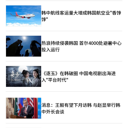
韩中航线客运量大增成韩国航空业"香饽
饽"
热浪持续侵袭韩国 首尔4000处避暑中心
投入运行
《逐玉》在韩破圈 中国电视剧出海进
入"平台时代"
消息：王毅有望下月访韩 与赵显举行韩
中外长会谈