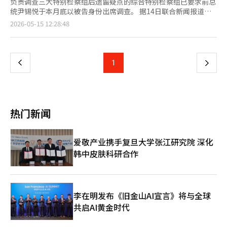
负责调查三大特别检察组后遗留疑点的综合特别检察组已要求前总
统尹锡悦于本月底以被告身份出席调查。 据14日联合新闻报道，
第二次综合特别检察组计划就尹前总统的职权滥用和妨碍权利行使
页
2026-05-15 12:28:48
的指控展开调查。 特别检察组怀疑尹前总统在宣布戒严后，通过
国家安全室和外交部向美国等友好国家传达了有关戒严正当性的消
一
息。 当时的消息中提到：“此次措施是为了维护自由民
主”，“尹锡悦总统坚持与反对北朝鲜的左派和反美主义作斗争的
上
1
下
立场”等内容。 特别检察组将调查尹前总统是否下达了向友好国
家传达戒严正当化消息的相关指示及其传达的经过。 然而，尹前
一
总统方面表示，传唤令中未具体列明调查内容，准备工作困难，且
因审判日程繁忙，尚未决定是否出席。 特别检察组计划于15日首
页
先以被告身份传唤前国家安全室第一副室长金泰效进行调查。※
热门新闻
本报道经人工智能（AI）系统翻译与编辑。
爱敬产业携手复旦大学张江研究院 深化
韩中皮肤科研合作
李在明发布《旧金山AI宣言》将与全球
共启AI黄金时代