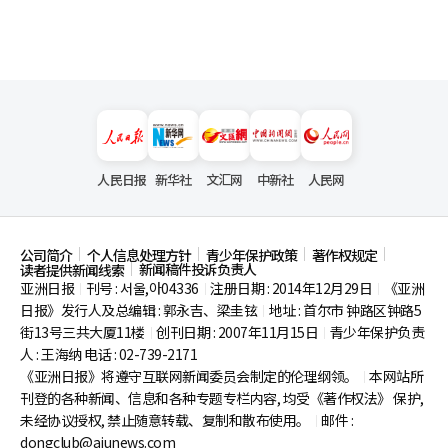
人民日报
新华社
文汇网
中新社
人民网
公司简介
个人信息处理方针
青少年保护政策
著作权规定
新闻稿件投诉负责人
读者提供新闻线索
亚洲日报
刊号 : 서울,아04336
注册日期 : 2014年12月29日
《亚洲
|
|
|
日报》发行人及总编辑 : 郭永吉、梁圭铉
地址 : 首尔市
钟路区钟路5
|
街13号三共大厦11楼
创刊日期 : 2007年11月15日
青少年保护负责
|
|
人 : 王海纳 电话 : 02-739-2171
《亚洲日报》将遵守互联网新闻委员会制定的伦理纲领。
本网站所
|
刊登的各种新闻、信息和各种专题专栏内容, 均受《著作权法》
保护,
未经协议授权, 禁止随意转载、复制和散布使用。
邮件 :
|
dongclub@ajunews.com