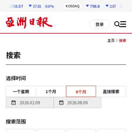
코
인
6258.57
37.81
-0.6%
798.8
2.87
-0.36%
KOSDAQ
정
보
all
登录
搜
men
索
主页
搜索
搜索
选择时间
一个星期
1个月
直接搜索
6个月
搜索范围