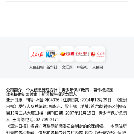
人民日报
新华社
文汇网
中新社
人民网
公司简介
个人信息处理方针
青少年保护政策
著作权规定
新闻稿件投诉负责人
读者提供新闻线索
亚洲日报
刊号 : 서울,아04336
注册日期 : 2014年12月29日
《亚洲
|
|
|
日报》发行人及总编辑 : 郭永吉、梁圭铉
地址 : 首尔市
钟路区钟路5
|
街13号三共大厦11楼
创刊日期 : 2007年11月15日
青少年保护负责
|
|
人 : 王海纳 电话 : 02-739-2171
《亚洲日报》将遵守互联网新闻委员会制定的伦理纲领。
本网站所
|
刊登的各种新闻、信息和各种专题专栏内容, 均受《著作权法》
保护,