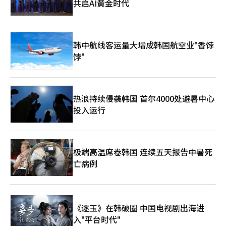
共启AI黄金时代
韩中航线客运量大增成韩国航空业"香饽
饽"
热浪持续侵袭韩国 首尔4000处避暑中心
投入运行
极端高温席卷韩国 连续五天报告中暑死
亡病例
《逐玉》在韩破圈 中国电视剧出海进
入"平台时代"