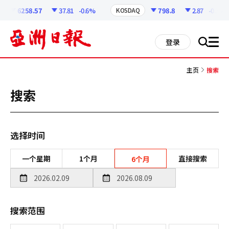
코
인
6258.57
37.81
-0.6%
798.8
2.87
-0.36%
KOSDAQ
정
보
all
登录
搜
men
索
主页
搜索
搜索
选择时间
一个星期
1个月
直接搜索
6个月
搜索范围