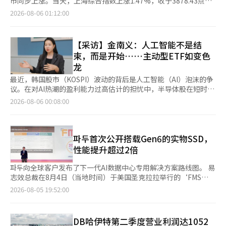
市同步上涨。当天，上海综合指数上涨1.47%，收于3878.43点；
AI基础设施解决方案供应商，我们将不断增强差异化竞争力，同时
始。” 托卡耶夫总统还提到，哈萨克斯坦在联合国电子政务发展
深圳成分指数上涨1.86%，收于14144.20点；创业板指数上涨
2026-08-06 01:12:00
持续实践经济价值与社会价值共同增长的共生经营。” 此外，SK
指数中排名193个国家的第24位。然而，这一排名是2024年发布的
1.32%，收于3535.14点。 前一晚，美国股市中与AI相关的股票再
生态计划在今年第一季度的销售额达到了4兆8997亿韩元，同比增
调查结果，依据的数据是2022至2023年收集的。下一次调查尚未
次表现强劲。AI相关的大型科技公司业绩普遍良好，市场对AI投资
长约90%。营业利润为9314亿韩元。第二季度的业绩将于14日公
公布。在同一调查的在线服务部分，哈萨克斯坦与韩国、丹麦和爱
扩大的担忧有所缓解，资金重新流入科技股。美国市场对AI的乐观
【采访】金南义：人工智能不是结
布。※ 本报道经人工智能（AI）系统翻译与编辑。
沙尼亚一起进入前十名。 今年被托卡耶夫总统宣布为“数字化与
情绪蔓延至中国，AI服务器、数据中心、光模块等相关股票出现反
束，而是开始……主动型ETF如变色
人工智能之年”。这并非仅仅口头承诺。去年9月，政府新设立了
弹。市场普遍认为，中国的AI投资仍处于初期阶段，企业业绩支撑
龙
人工智能数字发展部，将人工智能从部门下属工作中独立出来，设
着投资的信心。 与美国和伊朗之间的战争相关紧张局势的缓解也
立为独立部门。 两个月后，哈萨克斯坦签署了人工智能法律。该
对中国股市产生了积极影响。地缘政治紧张局势的缓解导致布伦特
最近，韩国股市（KOSPI）波动的背后是人工智能（AI）泡沫的争
法律于今年1月18日生效，使哈萨克斯坦成为中亚地区首个拥有全
原油等国际油价下跌。 中信证券在当天的报告中指出：“经过一
议。在对AI热潮的盈利能力过高估计的担忧中，半导体股在短时间
面人工智能法律体系的国家。法律规定了开发者、所有者和用户的
段时间的波动后，市场再次回归以基本面为中心的逻辑，预计科技
内大幅下跌。许多投资者都在疑惑：“AI热潮结束了吗？” 对此，
2026-08-06 00:08:00
义务，并赋予政府通过国家人工智能平台优先分配计算资源的权
股的估值将恢复。我们应关注以科技股和成长股为主的，在7月份
韩国ETF行业的“黑马”Timefolio资产运用的金南义ETF战略部
力。 计算基础设施早于法律建立。阿斯塔纳的阿勒姆云超级计算
经历过度下跌的板块反弹的机会。” 当天，光模块（CPO）相关
部长给出了明确的回答。在8月4日与《亚洲经济》的采访中，他强
机于2025年7月投入使用，使用512个英伟达H200图形处理单元。
股票表现疲软。由于美国有意禁止进口中国光模块的消息，成为了
调：“如果问AI热潮是否结束，我的回答正好相反，结束不是，而
在全球超级计算机排名Top500中位列第86位，是中亚地区最大的
利空因素。光模块企业在开盘初期大幅下跌，但随后由于对美国是
是刚刚开始。” 他在采访中反复强调的观点很简单：应关注市场
파두首次公开搭载Gen6的实物SSD，
超级计算机。这里还将训练哈萨克语和俄语的自有大型语言模型。
否会推进该政策的不确定性，跌幅有所缩小。香港上市的中际旭创
的长期趋势，而非短期流行。特别是对于主动型ETF，他将其定义
性能提升超过2倍
哈萨克斯坦似乎并不打算止步于此。今年6月，哈萨克斯坦与英伟
下跌约6%，新易盛下跌5%，而天孚通信则上涨2%。 MLCC（多
为“最被动的投资”。在当前波动性大的时期，专家们可以根据市
达和开发公司Firebird签署了价值100亿美元的合同，计划在埃基
层陶瓷电容器）板块表现强劲。博杰股份、博迁新材等公司股价涨
场变化调整投资组合，而投资者则可以专注于自己的日常生活，因
파두向全球客户发布了下一代AI数据中心专用解决方案路线图。 易
巴斯图兹附近建设数据中心，目标是建立一个拥有10万个图形处理
停。银河证券在当天的报告中表示：“受益于AI服务器和纯电动车
此应关注主动型ETF。他表示：“主动型ETF就像变色龙，根据市
志效总裁在8月4日（当地时间）于美国圣克拉拉举行的‘FMS
单元的集群。 人力资源方面也在积极推进。今年1月，哈萨克斯坦
需求的高速增长，MLCC的需求持续快速增长，企业的交货期也在
场情况改变颜色。” “人工智能不是结束，而是开始……主动型
2026’上发表主题演讲，强调了AI数据中心市场中NAND控制器的
2026-08-05 19:52:00
参与了OpenAI项目，决定向中小学教师、高校教授和阿斯塔纳哈
延长。超高容量MLCC目前库存非常紧缺，虽然MLCC企业正在小
ETF如变色龙” 金部长预测，人工智能将在下半年继续成为市场的
重要性，并介绍了主打新产品‘Gen6’。 随后，南以炫代表提出
布技术园区的员工免费发放16万5000个ChatGPT教育许可证。 托
幅增产超高容量产品，但全面投产需要一年以上的时间，因此供应
核心动力。然而，他强调，仅仅关注半导体行业的方式难以跟上市
了引领SSD市场、基于NAND的创新和增强客户支持三大目标。 파
卡耶夫总统将这一切与宪法联系在一起。哈萨克斯坦的新宪法经过
短缺现象将长期存在。” 与此同时，中国人民银行当天公布的美
场的变化。 他说：“AI产业中包含半导体、电力、数据中心、通
두计划在2028年向客户提供搭载优化AI推理的解码引擎的下一
3月的公投，于7月1日生效，取代了1995年的宪法。总统解释称，
DB哈伊特第二季度营业利润达1052
元兑人民币汇率中间价为6.7889元，较前一交易日下调0.0028元，
信、光通信等多个领域。”他解释道：“市场的关注点不断移动，
代‘Gen7’控制器样品，以抢占市场。 展会现场首次公开了