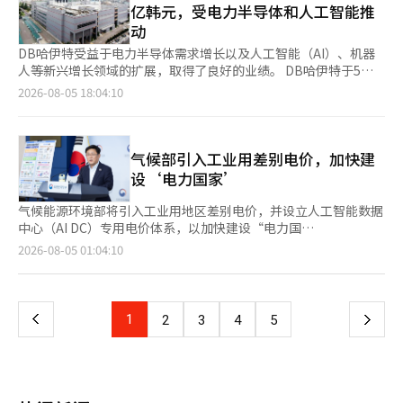
基于创新的国家发展方向在这部宪法中得到了明确。哈萨克斯坦将
人民币升值0.04%。※ 本报道经人工智能（AI）系统翻译与编辑。
亿韩元，受电力半导体和人工智能推
因此理解细分行业的动态非常重要。” 他进一步指出：“记忆半
Gen6控制器及其搭载的实物SSD，并进行了性能演示。与现有的
在23日举行新宪法所设立的单院制议会库里尔泰选举。 开幕式
动
导体可能会受到关注，但在某个时刻，光通信或数据中心相关企业
Gen5相比，Gen6的性能提升超过2倍，提供了数据中心总拥有成
上，风险投资公司Sinovation Ventures和模型开发公司01.AI的负
可能会成为市场的中心。”他表示：“普通投资者很难跟上所有这
本（TCO）降低的效果。预计从今年下半年开始向主要客户供应产
DB哈伊特受益于电力半导体需求增长以及人工智能（AI）、机器
责人凯夫·李、奥林匹克国际委员会主席埃琳娜·马里诺娃、
些动态。” 因此，他认为主动型ETF的角色至关重要。专家们可以
品。 南以炫代表表示：“我们将在全球舞台上证明技术实力，发
人等新兴增长领域的扩展，取得了良好的业绩。 DB哈伊特于5日
Kaspikz的联合创始人米哈伊尔·隆塔杰、Freedom Holding的首
根据市场情况调整投资比例，而投资者则可以从长期的角度管理资
掘新客户，并加强在AI数据中心超大规模生态系统中的领导地
公告，第二季度合并营业收入为4145亿韩元，营业利润为1052亿
席执行官蒂穆尔·图尔洛夫也登台发言。哈萨克斯坦竞争编程联盟
2026-08-05 18:04:10
产。 金部长强调：“主动型ETF才是真正最被动的投资，投资者应
位。”※ 本报道经人工智能（AI）系统翻译与编辑。
韩元，分别同比增长23%和43%。营业利润率达25%。 由于高附
主席、哈萨克电信董事会主席巴赫达特·穆辛也发表了讲话。 托
专注于自己的日常生活，而运营公司则应应对变化的市场环境。”
加值产品如汽车和工业用电力半导体的需求增加，加之AI数据中
卡耶夫总统查看了比赛结构和出题情况，并观察了自主机器人工作
“薪水无法买房的时代……年轻投资者需要的是哲学” 他指出，
心、机器人等新兴应用领域的供应量扩大，产品组合的改善显著提
的情况。参赛者将在人工智能模型开发和自主机器人编程两个领域
经历了新冠疫情后，韩国的投资文化发生了巨大变化。过去，投资
升了盈利能力。 DB哈伊特基于高压BCD技术，最近通过多样化工
气候部引入工业用差别电价，加快建
进行竞争。奖牌将根据为期两天、每天6小时的个人赛得分来决
者主要通过直接选择个别股票进行投资，而现在则逐渐形成了利用
艺向SiC·GaN等下一代化合物半导体领域拓展，增强了全球竞争
定。 在讲话的最后，他对培养选手的教师表示感谢。 “在去年北
设‘电力国家’
ETF进行分散投资的文化。 金部长表示：“随着养老金市场的增长
力。 DB哈伊特表示：“我们将加速以AI数据中心和机器人等新兴
京举行的人工智能奥林匹克中，哈萨克斯坦学生获得了3枚金牌、1
和投资经验的积累，投资者的期望也提高了。”他指出：“债券
领域为中心的市场扩展，提高盈利能力，同时确保正在进行的生产
枚银牌和3枚铜牌。这是我们国家值得骄傲的成就，再次展示了我
气候能源环境部将引入工业用地区差别电价，并设立人工智能数据
型、月度分红、覆盖式买权等多种产品的出现，使得投资选择更加
能力扩展工作顺利推进，以满足客户需求。”※ 本报道经人工智
们年轻人的智力和创造潜力有多么巨大。”※ 本报道经人工智能
中心（AI DC）专用电价体系，以加快建设“电力国
多样化。” 他还提到，利用移动交易系统（MTS）的自动分批买
能（AI）系统翻译与编辑。
（AI）系统翻译与编辑。
家”（Electro-state）。该计划旨在为先进产业提供稳定的电力
页
2026-08-05 01:04:10
入服务的普及也是ETF市场增长的背景之一。 对于年轻投资者，他
和用水，同时通过工业的脱碳转型、循环经济和应对气候灾害，增
表示：“现在的年轻一代面临着仅靠薪水难以购房的环境，考虑投
强国家在人工智能时代的竞争力。 ◆加快建设电力国家……引入
一
资以形成资产是自然的趋势。” 但他也警告，过度集中于特定股
差别电价·AI DC电价制度气候部在青瓦台迎宾馆举行的总统主持
票和杠杆产品的现象需要警惕。他强调：“重要的是建立自己的投
的2026年下半年工作报告中，报告了建设“电力国家”、为先进
资哲学，并从长期的角度看待市场。” “不是一个人，而是系统
上
1
下
2
3
4
5
产业提供用水、绿色转型（K-GX）、脱塑料循环经济、环境安全
在运作……Timefolio的差异化” 金部长指出，Timefolio最大的
网建设等五大核心任务。首先，为应对AI DC和半导体等先进产业
竞争力在于其基于对冲基金的运作能力。他解释说，Timefolio并
一
日益增长的电力需求，气候部将以可再生能源和核电为中心，扩大
不依赖于特定的个人运作，而是建立了一个多经理系统，由多位专
无碳电力，并对电网和电价体系进行改革。气候部部长金成焕表
家共同做出投资决策。 他说：“依赖于一个人的判断结构可能会
页
示：“地区差别电价制度仅适用于工业用电，不会考虑家庭用