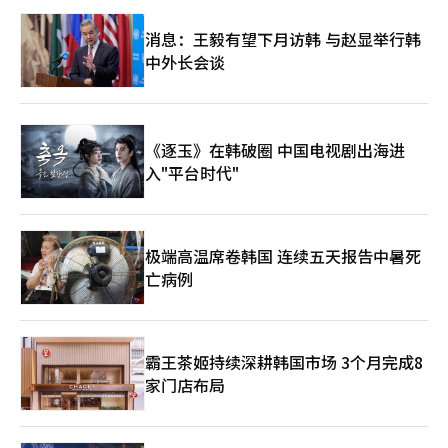
监管局”（暂定名）。 ◆水资源·绿色转型·循环经济……AI时代
基础设施全面改造作为先进产业的另一个核心基础，水资源供应体
消息：王毅有望下月访韩 与赵显举行韩
系也将全面改造。国家水资源基本计划的审查周期将从原来的五年
中外长会谈
缩短至两年，并将收回过度分配的河流水许可量进行再分配，以灵
活应对需求变化。同时，将农业用水、发电用水和河流水进行联动
利用，扩大大规模供水和污水再利用，并在干旱脆弱地区扩建地下
水储存坝和移动海水淡化设施。气候部还将全面推进工业、运输和
供暖领域的脱碳转型。制定钢铁、石油化工、炼油、水泥和半导体
《逐玉》在韩破圈 中国电视剧出海进
等五大高碳排放行业的绿色转型战略，力争到2030年新车电动车
入"平台时代"
比例达到50%，并推动公共部门和营运车辆电气化。同时，扩大对
共同住宅热泵的实证和绿色转型金融的支持。脱塑料循环经济也将
作为核心任务推进。到2030年，PET饮料瓶再生原料使用的强制
比例将扩大至30%，并建立稀土和废电池等关键矿物的循环利用体
系。气候灾害和生活有害因素的应对也将加强。气候部将建立基于
极端高温席卷韩国 连续五天报告中暑死
人工智能的洪水应对体系和化学安全网，并推进高浓度臭氧管理和
亡病例
生活区细颗粒物减排对策。金部长表示：“我们正面临人工智能革
命和气候危机的双重挑战。”他强调：“通过提供清洁和稳定的电
力和水资源，支持重大项目的成功，并通过绿色转型和循环经济克
服气候危机，创造一个让国民安心的环境。”※ 本报道经人工智
霸王茶姬持续深耕韩国市场 3个月完成8
能（AI）系统翻译与编辑。
家门店布局