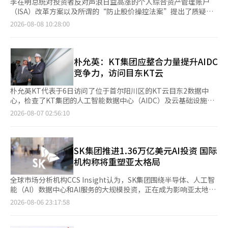
李在明总统对投资者反对声浪日益高涨的个人综合资产管理账户
（ISA）改革方案以及所谓的“防止股价操控法案”提出了质疑。
他认为政策初衷未能充分体现在实际制度设计中，要求重新审视这
2026-08-08 10:28:00
两项方案，这也使得3日公布的税制改革方案可能会有所调整。 8
日，政府和执政党相关人士透露，李总统在前一天上午与参谋团队
举行的情况检查会议上，听取了关于ISA改革和防止股价操控法案
的投资者及政治界反应的汇报。 李总统对ISA改革方案表示：“为
朴允英：KT集团应整合力量提升AIDC
什么没有做好充分准备就这样做？”并指示进行全面的重新审视。
竞争力，访问目东KT云
对于防止股价操控法案，他也指出，最初的改革意图并未在制度中
得到充分体现，要求重新审查设计。 此次指示是在李总统6日的首
朴允英KT代表于6日访问了位于首尔阳川区的KT云目东2数据中
席顾问会议上强调，若政策未能让国民感受到效果，甚至造成损
心，检查了KT集团的人工智能数据中心（AIDC）及云基础设施的
害，应积极进行修正后发出的。政府将从需求者——国民的角度来
运营和技术开发现状。 在访问KT云目东2数据中心时，朴代表巡视
2026-08-07 02:56:10
审视税制改革方案。 政府的税制改革方案中包含了新设“生产性
了综合监控中心和主要设施，检查了基础设施的运营体系。在此期
金融ISA”，旨在引导家庭资金流入国内资本市场和高科技产业。
间，朴代表还确认了数据中心间互联（DCI）的运营现状。DCI是
问题出在新产品引入过程中，现有ISA的运作条件也被一并修改。
连接和处理因AI服务扩展而激增的数据中心间流量的核心技术。 朴
政府方案规定，未使用的年度缴纳限额不能转入下一年，并且原本
代表还参观了目东2数据中心内的“AI创新中心”，了解下一代
SK集团推进1.36万亿美元AI投资 国际
可以持续延长的合同期限也限制为最多5年。 投资者对此表示反
AIDC技术的开发和验证现状。该中心正在验证多种解决方案，以
机构称将重塑亚太格局
对，认为这减少了ISA根据收入和资金状况调整缴纳时机的优势。
提高AIDC的电力效率和运营稳定性，包括国内首个商业化的
尤其是在年轻群体和海外股票投资者中，有批评声音认为，为了引
D2C（Direct-to-Chip）液体冷却技术。 朴代表表示：“AIDC是
全球市场分析机构CCS Insight认为，SK集团围绕半导体、人工智
导国内投资，削弱了现有用户的选择权和税收优惠。 防止股价操
KT作为AI转型平台公司跃升的核心基础设施。我们长期积累的数
能（AI）数据中心和AI服务的大规模投资，正在成为影响亚太地区
控法案也面临有效性争议。政府方案的核心是，如果判断某公司人
据中心运营经验和技术专长是KT独特的优势，我们将把这些优势
（APAC）AI产业竞争格局的重要变量，有望重塑区域技术生态，
2026-08-06 23:17:58
为降低股价以减少继承税和赠与税负担，则将该股票的评估额至少
发展为差异化的竞争力。”※ 本报道经人工智能（AI）系统翻译与
并推动韩国从AI核心零部件出口国迈向智能输出国。 据科技媒体
提高30%征税。 判断股价操控企业的标准包括，最近13个半年度
编辑。
ZDNet Korea报道，CCS Insight执行主席肖恩·柯林斯4日在职
中有12个半年度的股价净资产比率（PBR）位于KOSPI行业下