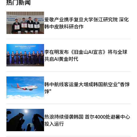
很危险。”他表示：“通过不同领域的专家共同讨论和验证的系
热门新闻
电。”气候部计划综合考虑输电线路使用费用、地区电力自给率、
统，能够将风险降到最低。” 他也表达了对韩国ETF市场的遗憾，
电网条件和国家均衡发展等因素，设计工业用地区差别电价制度。
认为类似产品的重复推出导致市场多样性下降。金部长表示：“每
气候部将在本月第三周召开听证会，公开地区差别电价制度的轮
个运营公司都应具备各自的特色和竞争力，市场才能健康发
爱敬产业携手复旦大学张江研究院 深化
廓。工业用电价将大致分为四个区域进行差别适用，具体标准将与
展。”他强调：“投资者教育和制度改善也应同步进行。” 对于
韩中皮肤科研合作
行政安全部的地区分类体系相结合制定。金部长表示：“我希望电
下半年的市场展望，他保持谨慎态度。他表示：“现在不是急于改
价能降到中国的水平，但这可能会直接导致韩国电力公司的亏
变投资组合的时候，而是需要在成长股和防御股之间保持平衡，冷
损。”他补充道：“我们将根据韩国电力公司能够承受的范围来确
静看待市场。”
定降价幅度。”他还指出：“像钢铁和石油化工等与中国直接竞争
的行业，电价负担较重，因此我们正在考虑差别适用，以提高偏远
李在明发布《旧金山AI宣言》将与全球
地区产业的竞争力。”气候部还将在年内引入AI DC专用电价制
共启AI黄金时代
度。该制度将根据数据中心的电力使用特性，制定单独的电价体
系，鼓励大型电力需求设施在电力相对充足的地区落户。可再生能
源的推广也将扩大。通过强制在工厂屋顶安装太阳能、在填海区和
边境地区开展大规模太阳能项目、政府主导的海上风电计划等，推
韩中航线客运量大增成韩国航空业"香饽
动可再生能源100GW的提前实现。10kW以下家庭用太阳能的剩余
饽"
电力将通过现金结算的“阳光收入”制度进行，而不是采用现有的
抵消方式。结算周期正在考虑按月或按季度进行。新建核电站和小
型模块化反应堆（SMR）的引入将通过专家和公众意见征集，纳入
第12次电力供给基本计划（电基本计划）。输电网也将提前于产业
布局进行建设。气候部计划主动扩展电力系统，以便AI DC和先进
热浪持续侵袭韩国 首尔4000处避暑中心
产业园区能够立即连接电力系统，并通过扩建现有输电线路和地下
投入运行
化等方式提高居民的接受度。为应对发电源多样化和分散型电力体
系转型，气候部还计划设立专门负责电力市场和系统运营的“电力