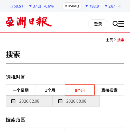
코
인
6258.57
37.81
-0.6%
798.8
2.87
-0.36%
KOSDAQ
정
보
all
登录
搜
men
索
主页
搜索
搜索
选择时间
一个星期
1个月
直接搜索
6个月
搜索范围