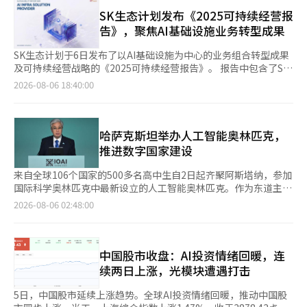
业社交平台领英（LinkedIn）发文表示，SK集团正瞄准AI经济时
25%或KOSDAQ下10%等。然而，有人指出，如果企业在特定时
代，推进总规模达1.36万亿美元的长期投资战略。“韩国不再只是
SK生态计划发布《2025可持续经营报
期内管理股价或PBR，将可能规避规定，难以实现制度的原本目
想出口AI零部件，而是试图出口智能本身。” 柯林斯认为，SK集
告》，聚焦AI基础设施业务转型成果
的。 执政党内部也提出了补充要求。共同民主党议员李素英批评
团正通过整合半导体竞争优势与AI工厂战略，加快构建覆盖芯片、
政府方案可能使防止股价操控的构想失色，同党议员李勋基也表
算力基础设施和AI服务的全栈能力。 在半导体领域，SK海力士计
SK生态计划于6日发布了以AI基础设施为中心的业务组合转型成果
示，方案不足以解决根本问题。 由于总统亲自指示重新审视这两
划在包括高带宽内存（HBM）在内的下一代存储器领域投资7060
及可持续经营战略的《2025可持续经营报告》。 报告中包含了SK
项方案，财政经济部等相关部门预计将重新制定方案，以在保持现
亿美元，并将核心生产基地——龙仁半导体超级集群的建设目标提
海力士青州M15X的竣工、龙仁半导体集群建设、蔚山AI数据中心
2026-08-06 18:40:00
有用户优惠的同时，促进国内长期投资。防止股价操控的判断标准
前至2033年，较原计划提前12年完成。 在AI基础设施领域，SK电
项目、富平AI数据中心燃料电池供应等以AI和半导体为核心的愿景
也有望朝着减少规避可能性、真实捕捉税收逃避行为的方向进行补
讯计划到2035年投资6420亿美元，建设总规模达15GW的AI数据
和主要业务成果。 SK生态计划正在通过建立包括半导体制造设
充。 与此同时，青瓦台正在考虑设立专门组织，负责半导体、人
中心，并借助与英伟达等企业的合作，加快向GPU即服务
施、工业气体、半导体·显示材料、AI数据中心（DC）、IT资产
工智能（AI）数据中心、物理AI等“三大重大项目”。虽然提
（GPUaaS）运营商转型，突破传统电信运营商定位，服务范围覆
循环（ITAD）在内的AI基础设施全价值链来提升其业务组合。 在
哈萨克斯坦举办人工智能奥林匹克，
到“国家投资规划顾问”或“战略投资规划顾问”等名称，但具体
盖整个亚太地区。 柯林斯认为，在美国超大规模云服务商
可持续经营方面，通过双重重要性评估（Double Materiality
推进数字国家建设
职务和名称尚未确定。 新设组织预计将负责检查大规模半导体投
（Hyperscaler）今年资本支出预计最高达7500亿美元的背景下，
Assessment），将应对气候变化、工作场所安全健康、可持续供
资所需的电力、用水等基础设施和审批程序，并协调部门间的分歧
SK集团的长期AI投资战略有望成长为与其抗衡的重要区域性力量。
应链等作为核心主题，并进行了与业务领域相关的影响·风险·机
来自全球106个国家的500多名高中生自2日起齐聚阿斯塔纳，参加
和相关立法议题。青瓦台将直接负责国家战略项目如AI数据中心的
他同时指出，像SK电讯这样由电信运营商主导如此大规模AI专用基
会（IRO）评估。特别是考虑到半导体·显示材料子公司的价值链
国际科学奥林匹克中最新设立的人工智能奥林匹克。作为东道主的
海外资本引进和投资进度管理，形成控制塔的性质。※ 本报道经
础设施投资，即使放眼全球也十分罕见。 他表示，SK集团的大规
扩展，系统性地审查了风险和机会因素。 在外部ESG评估中，SK
哈萨克斯坦在过去一年内签署了价值100亿美元的数据中心合同，
人工智能（AI）系统翻译与编辑。
2026-08-06 02:48:00
模布局也向全球电信行业提出了新的课题，即未来电信运营商最具
生态计划也继续取得优异成绩。CDP气候变化评估中保持了领导等
并首次在中亚地区制定了人工智能法律。 今年是第三届。去年在
盈利潜力的发展方向，是否将转向建设和运营“主权AI工厂”。
级（A-），并在伴随成长指数评估中连续9年获得最佳等级。在公
北京举行的大会有61个国家的300人参加，因此一年内参赛国家数
平交易自律合规程序（CP）评估中也连续3年获得最高等级。 根据
量几乎翻倍，参赛人数也几乎翻倍。首届大会于2024年在保加利
报告，SK生态计划去年创造了7640亿韩元的社会价值。这是根据
亚的布尔加斯举行。 托卡耶夫总统于3日出席开幕式并发表讲话。
中国股市收盘：AI投资情绪回暖，连
SK集团的双重底线（DBL）经营原则综合计算的经济间接贡献成
他提到的内容更接近于去年国政演说中提出的目标，即在三年内将
续两日上涨，光模块遭遇打击
果、环境成果和社会成果的结果。员工志愿服务时间总计达5万
哈萨克斯坦转变为完全数字化的国家。 “我们正在建立一个统一
208小时，并根据AI基础设施业务转型，扩大了与核心业务场所附
的创新生态系统。在这里，人工智能作为国家、经济和企业运营的
5日，中国股市延续上涨趋势。全球AI投资情绪回暖，推动中国股
近地区的特色社会贡献活动。 SK生态计划相关人士表示：“作为
重要工具，渗透到社会的各个领域。但这仅仅是所有过程的开