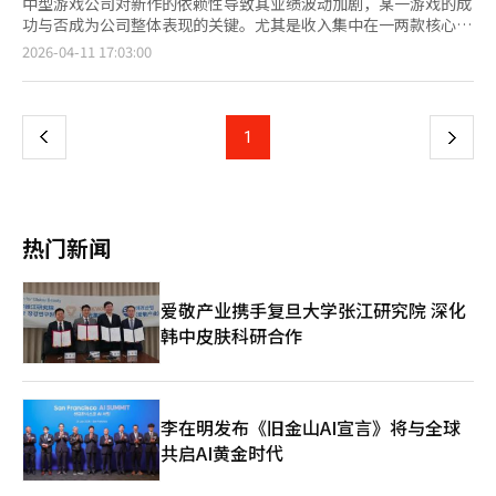
中型游戏公司对新作的依赖性导致其业绩波动加剧，某一游戏的成
功与否成为公司整体表现的关键。尤其是收入集中在一两款核心游
戏的公司，新作失败可能引发经营危机。据业内消息，克洛弗游戏
页
2026-04-11 17:03:00
在新作发布两个月后进入企业重组程序。由于新作未达预期，开发
和运营成本急剧增加。克洛弗游戏CEO尹成国在公告中表示：“公
一
司已于9日正式向法院提交破产申请。尽管我们全力节省成本并投
入所有个人资产，但资金枯竭已达到无法承受的极限。”公司规模
上
1
下
越小，对新作依赖的风险越大。在缺乏长期服务游戏或稳定收入基
础的情况下，单一新作的表现可能决定公司的命运。最近，猎犬13
一
开发的《龙剑》表现不如预期，增加了公司的经营压力。作为猎犬
13的核心增长动力，《龙剑》的表现不佳影响了公司整体发展。中
页
型游戏公司往往缺乏多款长期畅销作品，因此新作的表现直接影响
热门新闻
收入、业绩和投资计划。主要游戏公司也在通过开发大型新作来扩
展产品组合。Pearl Abyss正在大规模投资新作《红色沙漠》，以
摆脱对《黑色沙漠》的依赖。Krafton也在推进多项新作项目，以
爱敬产业携手复旦大学张江研究院 深化
多元化其以《绝地求生》为中心的收入结构。对特定IP或单一游戏
韩中皮肤科研合作
的依赖，加上开发成本的增加，进一步加大了风险。随着全球市场
的扩张，营销和服务器运营成本增加，若新作初期表现不佳，损失
将更大。确保稳定的在线服务游戏和IP多元化已成为中型游戏公司
的关键任务。在缺乏长期收入基础的情况下，持续依赖新作将扩大
企业风险，并可能抑制行业整体的新作开发。如果无法摆脱对新作
李在明发布《旧金山AI宣言》将与全球
的依赖，公司可能因新作成败而反复动荡。稳定的收入基础和产品
共启AI黄金时代
组合多元化将成为未来中型游戏公司竞争力的关键因素。尹成国表
示：“未能提供完整的服务并做出如此痛苦的决定，我深感自责，