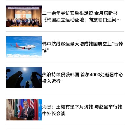
再次真诚道歉。”※ 本报道经人工智能（AI）系统翻译与编辑。
二十余年寻访安重根足迹 金月培新书
《韩国独立运动圣地：向旅顺口追问历
史》出版
韩中航线客运量大增成韩国航空业"香饽
饽"
热浪持续侵袭韩国 首尔4000处避暑中心
投入运行
消息：王毅有望下月访韩 与赵显举行韩
中外长会谈