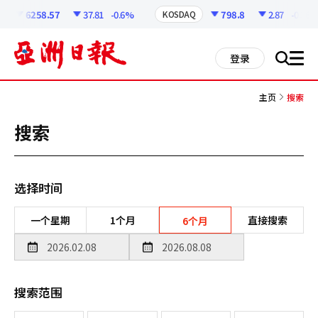
코
인
6258.57
37.81
-0.6%
798.8
2.87
-0.36%
KOSDAQ
정
보
all
登录
搜
men
索
主页
搜索
搜索
选择时间
一个星期
1个月
直接搜索
6个月
搜索范围