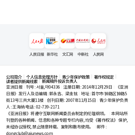
人民日报
新华社
文汇网
中新社
人民网
公司简介
个人信息处理方针
青少年保护政策
著作权规定
新闻稿件投诉负责人
读者提供新闻线索
亚洲日报
刊号 : 서울,아04336
注册日期 : 2014年12月29日
《亚洲
|
|
|
日报》发行人及总编辑 : 郭永吉、梁圭铉
地址 : 首尔市
钟路区钟路5
|
街13号三共大厦11楼
创刊日期 : 2007年11月15日
青少年保护负责
|
|
人 : 王海纳 电话 : 02-739-2171
《亚洲日报》将遵守互联网新闻委员会制定的伦理纲领。
本网站所
|
刊登的各种新闻、信息和各种专题专栏内容, 均受《著作权法》
保护,
未经协议授权, 禁止随意转载、复制和散布使用。
邮件 :
|
dongclub@ajunews.com