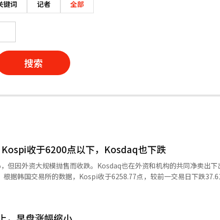
关键词
记者
全部
搜索
spi收于6200点以下，Kosdaq也下跌
1%，但因外资大规模抛售而收跌。Kosdaq也在外资和机构的共同净卖出
1点
65.07点，较前一交易日上涨68.69点（1.09%），但在开盘后回吐涨幅
上，早盘涨幅缩小
2.77%）、KB金融（2.51%）、汉华航空航天（4.08%）均上涨。相反