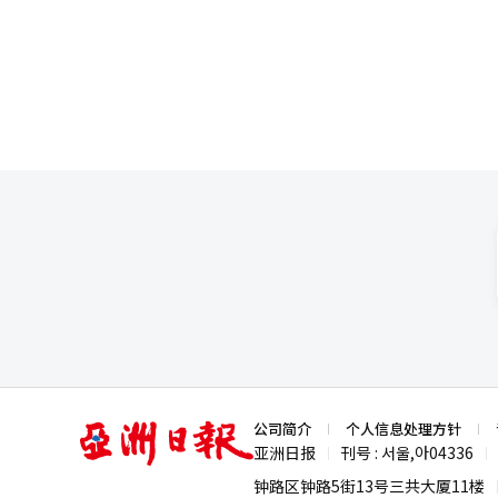
（SBW）P档紧急制动功能和导
减速后恢复设定速度。 售价方面，2.0升汽油车型的现代版为239.8万元，豪华版为277.1万元，灵感版为315.2万元。
1.6升混合动力车型的现代版为304.
计划在第三季度开始交付汽油车
付。 现代汽车国内事业总部的尹孝俊表示：“全新悦动以其压倒性的设计感、超越车级的空间、动力系统升级、无线
软件更新及Pleos Conne
报道经人工智能（AI）系统翻译
亚
公司简介
个人信息处理方针
洲
亚洲日报
刊号 : 서울,아04336
|
|
日
报
钟路区钟路5街13号三共大厦11楼