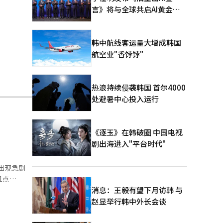
言》将与全球共启AI黄金时
代
韩中航线客运量大增成韩国
航空业"香饽饽"
热浪持续侵袭韩国 首尔4000
处避暑中心投入运行
《逐玉》在韩破圈 中国电视
剧出海进入"平台时代"
下出现急剧
，最终以弱势
消息：王毅有望下月访韩 与
赵显举行韩中外长会谈
，SK海力士