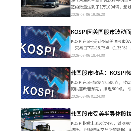
现代汽车的全新阿凡达在签约首日
人（0.52%）等为代表的股票上涨。相
星生物制剂（0.94%）、LG能源解决方案（0.60%）则
签约数量达到了1万1094辆，超
员李京敏表示：“国内股市中，
（0.29%），报801.88点。当天指数以797
阿凡达的竞争力得到了充分证明
2026-08-06 19:36:20
称：“随着跌幅的扩大，卖出侧卡被触发。” 他进一步指出：“消费品和钢铁行业
分别净买入2253亿韩元和720亿韩元。与此同
均提升至同级别以上。 特别是个
的差异化表现十分明显。”※ 本
现上涨趋势。以伊奥科技（5.96%
各配置车型的选择比例中，最高配
程（1.82%）、利诺工业（1.3
KOSPI因美国股市波动
别占24%。灵感版的高选择比例
IPS（-3.28%）和周成工程（-2.52%）则出现下跌。 新韩投资证
汽油车型的受欢迎程度持续上升，而
KOSPI在6日受到夜间美国股市波动的影响，出现调整走势。 根
下，半导体股仍然存在波动，导致
车型的燃油经济性预计在17英寸
一交易日下跌88.75点（1.35%），报6509.96点。 在证券市场上，机构
与KOSPI的不同走势。”※ 本
件定义车辆（SDV）时代，客户
者分别净买入782亿韩元和71亿韩元。 KOSPI市值前列的股票大多呈现下跌趋势。SK海力士（-4.
2026-08-06 18:44:00
通过多样化的选择提供先进的移
（-4.65%）、三星电机（-3.1
增加。根据韩国汽车移动产业协会
车（-1.11%）、LG能源解决方
车市场的一半。※ 本报道经人工
韩国股市收盘：KOSPI恢
（0.94%）和KB金融（0.12%）则小幅上涨。 同一时间，KOSDAQ指数较前一交
804.39点。 在KOSDAQ市场上，个人和机构分别净买入845亿韩元和44亿韩元，而外国投资者则净卖出873亿韩元。
KOSPI在5日恢复至6500点
KOSDAQ市值前列的股票表现不一
的供需改善预期，接近800点。 根据韩国交易所的数据，KOSPI收盘上涨239.30点（3.76%），报6598.26点。当天
态科技（1.94%）、生态科技BM（
上午9时24分，程序性买入暂停（买入侧卡）也曾被触发。 当天，
2026-08-06 01:24:00
尔特基（-1.26%）、利诺工业（-1.05%）、H
相对而言，个人和机构分别净卖出1兆1853亿韩元和2802
软以及闪迪的业绩预期不佳而进入调整阶段。 在5日（当地时间），纽约证券交
（14.26%）、三星物产（7.29
0.49%，而标准普尔500指数和纳斯达克
韩国股市受美半导体股拉动
（3.18%）、三星电子（2.71%
技股大多收跌。SK海力士的美国存
上涨。 代信证券研究员李京敏表示：“半导体占比较高的KOSPI表现出强劲的上涨势头，期间触发了买入侧卡。在外
KOSPI指数上涨超过4%，试
谷歌母公司Alphabet（-4.
国人净买入的推动下，整体行业的买
熔断。 根据韩国交易所的数据，截至下午1时36分，KOSPI指数较前一交易日上涨261.53点（4.11%），报6620.48