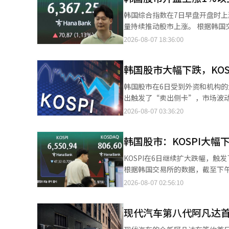
（-4.88%）、SK广场（-3.20%）、现代汽车（-1.1
韩国综合指数在7日早盘开盘时
2.86点（0.36%）。该指数开
量持续推动股市上涨。 根据韩国交
跌超过3%，后有所回升。 在Kosdaq市场上，外资和机构分别净卖出2540亿韩元和1030亿韩元。个人则净买入3406
（0.68%），报6339.13点。
2026-08-07 18:36:00
亿韩元，吸纳了抛售的股票。 Kosdaq市值前列的股票走势也各异。阿尔特基因（3.29%）、生态科技（2.87%）、
少。 在证券市场上，个人投资者净
生态科技B（4.39%）、HLB（
数市值前列的股票普遍上涨。三星电子
（-5.01%）、周成工程（-4.2
韩国股市大幅下跌，KOSP
（2.20%）、现代汽车（0.25
（AI）系统翻译与编辑。
物制药（-0.20%）和三星生命（
韩国股市在6日受到外资和机构的大
（0.92%），报809.02点。该
出触发了“卖出侧卡”，市场波动性
人和机构分别净买入243亿韩元和
据韩国交易所的数据，KOSPI指数较
2026-08-07 03:36:20
尔特基（0.17%）、生态科技（3.
开盘，随后跌幅扩大。上午10时
龙（2.02%）等股票上涨。相反，
出侧卡。 在证券市场上，外资和机构分别净卖出3兆3271亿韩元和1220亿韩元。相反，个人投资者则净买入3兆3390
IPS（-2.05%）等则下跌。 
韩国股市：KOSPI大幅下
亿韩元，吸纳了这些卖出量。 在市值前列的股票中，SK海力士（-10.07%）、SK广场（-13.14%）的跌幅较大。此
指数下跌0.18%，以科技股为主的
外，三星电机（-8.92%）、三星
KOSPI在6日继续扩大跌幅，触
（-13.03%）在发布业绩后
（-1.36%）等也以跌势收盘。
根据韩国交易所的数据，截至下午1时2
长的重视程度超过了业绩，导致对
（1.27%）、KB金融（0.29%）则以上涨收盘。 KOSDAQ指数较前一交易日上涨
以6478.75点开盘，跌幅扩大
2026-08-07 02:56:10
谷歌发行250亿美元的公司债券
点。当天，指数以797.44点开盘
出侧卡。 在证券市场上，外国投资者和机构分别净卖出2兆9401亿韩元和3965亿韩元。与此同时，个人投资者净买
半导体指数最终上涨0.33%收
KOSDAQ指数已连续五个交易日上涨。 在KOSDAQ市场上，个人和机构分别净买入859亿韩元和16
入3兆2447亿韩元，继续吸纳资金。 KOSPI市值前列的股票大多表现疲软。SK Square（-11.44%）
软，但迅速回升，开盘时处于平盘
则净卖出2482亿韩元。 KOSDAQ市值前列的股票表现不一。以伊奥科技（5.96%）、阿尔特基（5.60%）、艾比尔
现代汽车第八代阿凡达首
（-9.29%）、三星电机（-8.1
克的鹰派言论导致国债收益率上升
生物（3.62%）、生态科技（1.8
车（-1.24%）、HD现代重工（
编辑。