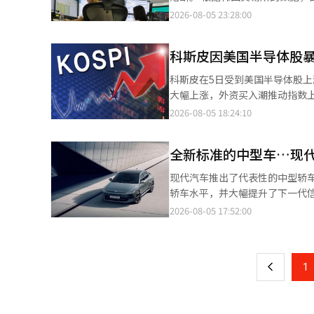
5%。 Kiwoom证券的研究员韩智英表示：“闪迪的业绩在市场预期下略显疲软，导致盘后交易中跌幅达到
时，KOSDAQ指数收盘上涨18.8
点。该指数开盘时较前一交易日上涨2
2026-08-05 23:28:00
5%。”她指出，“当天国内半导体股可能会出现短期
1.82%，随后扩大了涨幅。 当天，KOSDAQ市场上，个人净买入3950亿韩元。而外国人和机构则分别净卖出2980亿
第23次买入熔断。 在证券市场上，个人投资者净卖出16896亿韩元，而外国投资者和机构分别净买入15045亿韩元和
减弱，与7月相比，股价和估值
韩元和1108亿韩元。 KOSDAQ市值前列的股票大多数表现强劲。心泰克（14.21%）、主成工程（5.07%）、阿尔特
1472亿韩元，推动了指数上涨。 KOSPI市值前列的股票普遍上涨。三星电机（13.84%）、三星物产（7.44%）、SK
市场底部，增强国内股市的下行支
基（3.56%）、利诺工业（3.26
科斯皮因美国半导体股暴
海力士（6.98%）、SK广场（6.
（0.24%）、ABL生物（0.12%）
解决方案（1.67%）、KB金融（1.24%
科斯皮在5日受到美国半导体股上涨
称：“KOSDAQ因前期市盈率
分析称：“由于油价和利率的稳定
大幅上涨，外资买入潮推动指数上升。 根据韩国交易所的数据，截至上午9时07分，科斯皮较前一交易
入资金。” ※ 本报道经人工智能
断。” 同一时间，KOSDAQ指数较前一交易日上涨17.20点（2.20%），报797.92点。该指数当天以794.93点（上涨
点（4.29%），报6631.85点
2026-08-05 18:24:10
14.21点，1.82%）开盘。 在KOSDAQ市场上，外国投资者和机构分别净卖出4189亿韩元和650亿韩元，而个人投资
幅。 在证券市场上，个人和机构分别净卖出3576亿韩元和1853亿韩元。相反，外资则独自净买入5105亿韩元，推动
者则净买入4767亿韩元，吸纳了这些资金。 在市值前列的股票中，除了EcoProBM（
指数上涨。 科斯皮市值前列的股票普遍表现强劲。三星电机（上涨11.39%）、SK Square（上涨7.64%）、SK海力
涨。IoTechnics（7.28%）、Ju
全新标准的中型车…现
士（上涨5.71%）、三星生命（上
（3.11%）、Rainbow Roboti
3.44%）、现代汽车（上涨3.0
现代汽车推出了代表性的中型轿
Bio（0.62%）、EcoPro（0.12%）等均在上涨中。 代信证券的研究
涨。 同一时间，科斯达克指数较前一交易日上涨5.06点（0.65%），报785.78点。该指数当天开盘时上涨14.21点
轿车水平，并大幅提升了下一代信息娱乐系统
降，估值压力减轻，加上国债利率
（1.82%），报794.93点。 在科斯达克市场上，个人净买入3402亿韩元，而外资和机构则分别净卖出2656亿韩元和
悦动”的预订。第八代新款悦动在
2026-08-05 17:52:00
页
能（AI）系统翻译与编辑。
734亿韩元。 科斯达克市值前列的股票表现不一。Alteogen（上涨2.06%）、主成工程（上涨0.66%）、Rino工业
术”，展现出流畅的比例和立体的车身设计。 新车的车长为4765毫米，轴距为275
（上涨0.31%）等股票上涨，而ABL
了过去中型轿车水平的内部空间。行李厢容量也增加
一
1.24%）、HLB（下跌0.44%）、R
合动力两种选择。汽油车型的最大功
0.35%）等股票则下跌。 Kiwoom证券研究员韩志英表示：“今天国内科斯皮在国际油价和美国国债收益率下降等有
上
1
动力车型的系统最大功率为157马力，提升了加速性能和油
利的宏观环境下，受到Micron
Connect”，支持应用市场和
一步分析道：“在美国半导体股
航控制、后方交叉碰撞预防辅助等主要先进驾驶辅助系统
素，仍然支撑着包括半导体在内的