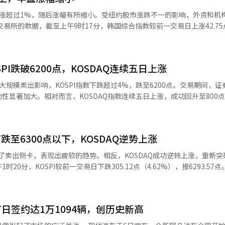
3%）等则下跌。 Kosdaq指数收于798.81点，较前一交易日下跌
上涨超过1%，随后涨幅有所缩小。受纽约股市涨跌不一的影响，外资和机
盘时为807.62点，较前一交易日上涨5.95点（0.74%），但在交易中转为下
易所的数据，截至上午9时17分，韩国综合指数较前一交易日上涨42.75
该指数开盘时较前一交易日上涨68.69点（1.09%），报6365.07点，随后涨
卖出2598亿韩元，而外资和机构分别净买入2838亿韩元和15亿韩元。 
5.97%）、ABL生物（3.96%）、佩普特龙（2.13%）等均上涨。相反，
（0.87%）、SK海力士（0.20%）、SK广场（0.72%）、三星电机
0%）、利诺工业（-1.79%）、元益IPS（-4.64%）等则下跌。※ 本报道
I跌破6200点，KOSDAQ连续五日上涨
%）、LG能源解决方案（1.45%）、KB金融（0.12%）等均有所上涨。相
-0.87%）则出现下跌。 同一时间，科斯达克指数较前一交易日上涨7.35
规模卖出影响，KOSPI指数下跌超过4%，跌至6200点。交易期间，证
指数开盘时较前一交易日上涨5.95点（0.74%），报807.62点。 在科斯达
显著加大。相对而言，KOSDAQ指数连续五日上涨，成功回升至800点以
175亿韩元，而外资则净卖出412亿韩元。 科斯达克市值前列的股票表现
前一交易日下跌301.88点（4.58%），收于6296.38点。当天，指数以64
35%）、生态科技比姆（3.12%）、HLB（1.85%）、ABLBio（1.08
18分，卖出侧卡（程序交易卖出报价效力暂停）被触发，这是今年以来的第
彩虹机器人（-3.78%）、周成工程（-0.22%）、利诺工业（-0.15%）
与此同时，纽约证券交易所（NYSE）中，道琼斯工业平均指数下跌0.85%，标
跌至6300点以下，KOSDAQ逆势上涨
纳斯达克指数下跌0.06%。 在个别股票中，闪迪（-6.81%）和西部数据
电子（-6.50%）、三星物产（-4.17%）、三星生命（-3.57%）、现代汽
发了卖出侧卡，表现出疲软的趋势。相反，KOSDAQ成功逆转上涨，重新突破
大幅下跌。尤其是西部数据尽管业绩超出市场预期，但仍大幅下跌。近期市场
相对而言，韩华航空航天（3.97%）、LG能源解决方案（2.24%）、三星
0分，KOSPI较前一交易日下跌305.12点（4.62%），报6293.57
依赖价格上涨的销售增长反应不佳。 因此，美光一度在盘中下跌超过7
2.08点（0.26%），收于801.67
。上午10时18分，卖出侧卡（程序交易卖出报价效力暂停）被触发，这是今年
，提升了未来半导体投资的预期，最终收盘上涨1.31%。早盘一度下跌超过
，随后转为上涨并突破800点，期间最高曾达到813.54点。自上月31日以
盘。 未来资产证券研究员徐相英表示：“美国股市中部分半导体股在业绩发
15亿韩元。而外资
、SK海力士
状态。”他还指出：“随后，谷歌的250亿美元公司债发行和美联储理
日签约达1万1094辆，创历史新高
9%）、三星电子（-5.89%）、三星物产（-4.46%）、三星生命（-3.57
，促使获利了结的抛售，股市转为下跌。”※ 本报道经人工智能（AI）
2%）、生态科技BM（0.98%）、利诺工业（0.60%）、HLB（0.57%
-0.98%）、KB金融（-0.06%）等均出现下跌。相反，汉华航空航天（5.4