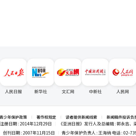
航智能巡航控制2。这一功能可以在普通道路上，在特定路段如减速带和交
页
2万元，豪华版为336.1万元，灵感版为369.9万元（未包含税收优惠）。 现代汽
型，混合动力车型将在环保汽车认证完成后，公布适用税收优惠后的价格
ct，树立了入门级轿车的新标准。我们希望在购车后持续提供不断进化的出行体
与编辑。
人民日报
新华社
文汇网
中新社
人民网
青少年保护政策
著作权规定
读者提供新闻线索
新闻稿件投诉负
注册日期 : 2014年12月29日
《亚洲日报》发行人及总编辑 : 郭永吉、
|
创刊日期 : 2007年11月15日
青少年保护负责人 : 王海纳 电话 : 02-739
|
|