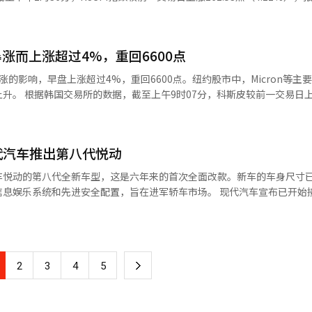
7点（2.42%），报799.59点。该指数当天以794.93点开盘，较前一交易
44.53点（3.85%），在上午9时24分左右启动了买入熔断。这是KOS
的获利了结。” 她还表示：“近期国内股市的日内波动性明显
的超卖认知依然有效。即使出现日内大幅下跌，低价买入的资金也会涌入，
撑力。”※ 本报道经人工智能（AI）系统翻译与编辑。
%）、彩虹机器人（3.00%）、HLB（1.89%）、元益IPS（1.24%）、生
涨而上涨超过4%，重回6600点
23%）、现代汽车（3.82%）、三星生命（3.24%）、三星电子（3.13%
等均上涨。相反，生态宝比姆（-0.98%）则小幅下跌。 该研究员分析
）、三星生物制药（1.02%）等均有所上涨。 新韩投资证券的研究员姜振赫
的影响，早盘上涨超过4%，重回6600点。纽约股市中，Micron等主
下降，估值压力减轻，加上国债利率下降和KOSDAQ升降制问题的再度显现
，加上强烈的人工智能乐观情绪，买入资金流入，导致KOSPI市场启动
日上涨272.90
（AI）系统翻译与编辑。
。指数开盘时较前一交易日上涨244.53点（3.85%），报6603.48点，随后
-1.07%）外，其他股票均上
sung Engineering（4.71%）、Alteogen（3.93%）、HLB（3.78%）
代汽车推出第八代悦动
涨5.40%）、三星物产（上涨5.27%）、三星电子（上涨4.58%）、K
cs（2.78%）、Wonik IPS（1.87%）、RigaChem Bio（1.09%）、ABL
6%）、LG能源解决方案（上涨2.89%）、三星生物制药（上涨0.61%）等
车悦动的第八代全新车型，这是六年来的首次全面改款。新车的车身尺寸
员李京敏分析称：“KOSDAQ由于前期市盈率下
和先进安全配置，旨在进军轿车市场。 现代汽车宣布已开始接受“全新
下降和KOSDAQ升降机制问题的再度引发，吸引了买入资金。”※ 本报
2026年6月的釜山移动展上首次亮相，采用了现代汽车的新设计语言“
0毫米，相比之前有所增加，提供
生物（下跌2.49%）、EcoPro BM（下跌1.27%）、Wonik IPS（下跌
至最大479升（VDA标准）。 动力系统包括2.0升汽油和1.6升混
ainbow Robotics（下跌0.43%）、EcoPro（下跌0.37%）、Peptr
率为149马力，最大扭矩为18.3公斤·米，综合油耗最高可达14.3公里
下
2
3
4
5
耗。 所有车型均标配下一代信息娱乐系统“Pleos
等美国半导体股强劲表现和科斯皮200夜间期货上涨的影响，将会以上涨开盘。”
无线软件更新（OTA）。从基础车型开始，配备10个安全气囊、车道保持辅
大幅上涨的背景下，科斯皮盈利预测上调以及相较于科斯达克较低的估值
一
（ADAS）。 现代汽车在新款悦动中首次应用了电子换挡杆
大型股市场。”※ 本报道经人工智能（AI）系统翻译与编辑。