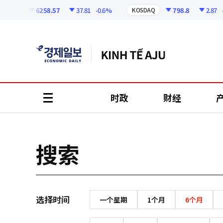
코
인
6258.57
37.81
-0.6%
798.8
2.87
-0
SPI
KOSDAQ
정
보
时政
财经
all
menu
搜索
选择时间
一个星期
1个月
6个月