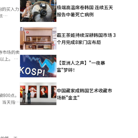
极端高温席卷韩国 连续五天
构的买入力
跌，一度下
报告中暑死亡病例
点
幅有所减
韩国综合指
彩虹机器人
霸王茶姬持续深耕韩国市场 3
经人工智能
个月完成8家门店布局
反，三星生
点
券市场的卖
克市场上，个
上。 根
【亚洲人之声】"一夜暴
不一。阿
78.75点
富"梦碎！
%）、佩普特
24次卖
、元益
准普尔500
中国藏家成韩国艺术收藏市
车
800点。
对出货量增
场新"金主"
生物制药
点。当天指数
%，但由于
第24次卖
2%的费城
来，
布后表现疲
事丽莎·库
%）、现代汽
系统翻译与
）、彩虹机器
6%）、三