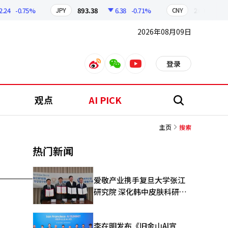
4
-0.75%
893.38
6.38
-0.71%
209.17
1
JPY
CNY
2026年08月09日
登录
weibo
weixin
youtube
观点
AI PICK
搜
索
主页
搜索
热门新闻
爱敬产业携手复旦大学张江
研究院 深化韩中皮肤科研合
作
李在明发布《旧金山AI宣