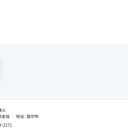
叉口自动
车
后进行交
验。”※ 本
责人
梁圭铉
地址 : 首尔市
|
-2171