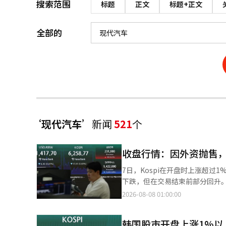
搜索范围
标题
正文
标题+正文
全部的
‘现代汽车’
新闻
521
个
收盘行情：因外资抛售，Ko
7日，Kospi在开盘时上涨超过
下跌，但在交易结束前部分回升。 根据韩国交易所的数据，Kospi收于6258.77点，较前一交易日下跌37.6
（0.60%）。该指数开盘时为63
2026-08-08 01:00:00
收盘。 在证券市场上，个人和机构分别净买入2670亿韩元和5790亿韩元，进行低价买入。相反，外资则净卖出8625
亿韩元，导致指数下跌。 Kospi市值前列的股票表现不一。三星电子（0.22%）、三星电机（3.99%）、LG能源解决
韩国股市开盘上涨1%以
方案（4.35%）、三星生物制药（