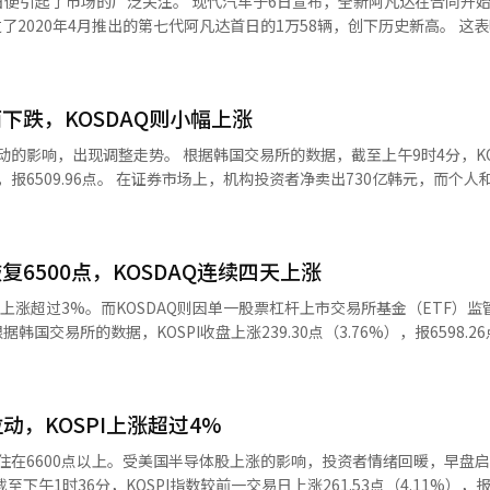
便引起了市场的广泛关注。 现代汽车于6日宣布，全新阿凡达在合同开
反，主成工程（-6.65%）和元益IPS（-5.22%）则出现下跌。 代信证券研究
有所上涨。 同一时间，KOSDAQ较前一交易日上涨2.29点
过了2020年4月推出的第七代阿凡达首日的1万58辆，创下历史新高。 这
内存相关的投资情绪减弱，导致半导体行业大幅下跌，主导了指数的疲软
.44点开盘，成功逆转上涨，突破800点。 在KOSDAQ市场上，个人和机构
。全新阿凡达在空间、安全性、驾驶性能、便利性和数字配置等各方面的
呈现轮动交易的趋势，各行业之间
时，外国投资者净卖出2926亿韩元。 KOSDAQ市值前列的股票大多呈
人客户对最高配置车型的偏好显著增加，混合动力（HEV）车型的需求也
报道经人工智能（AI）系统翻译与编辑。
）、阿尔特基（5.05%）、ABL生物（4.11%）、彩虹机器人（2.79%
置的灵感版占比达52%，超过了一半。 基础配置的现代版和中间配置的
5%）、生态工程BM（0.88%）、HLB（0.57%）为代表的股票均上涨。
而下跌，KOSDAQ则小幅上涨
反映了消费者对中型车中先进配置和差异化产品性的偏好增加。 在动力系
券的研究员强振赫表示：“在宏观环境稳定的情况
HEV车型的选择比例达到了27.5%，几乎是之前阿凡达（14.8%）的两
据韩国交易所的数据，截至上午9时4分，KOSPI较前
证券市场触发了卖出侧卡。KOSDAQ在近期上涨的基础上，仍然相对坚
轮胎标准下将比现有车型提高10%以上。 现代汽车相关人士表示：“在电
投资者净卖出730亿韩元，而个人和外国投资
报道经人工智能（AI）系统翻译与编辑。
的期望水平正在提高。”并表示：“全新阿凡达从基础配置开始就具备高
92%）、SK广场
动出行体验。” 另一方面，由于国内成品车市场油价高企，环保车型的偏
7%）、三星电子（-3.05%）、三星生命（-2.89%）、三星物产（-2.16
（KAMA）的数据，今年上半年环保车型的销售比例已达到57.8%，超
案（-1.04%）、HD现代重工（-0.79%）等均出现下跌。相对而言，三星
智能（AI）系统翻译与编辑。
复6500点，KOSDAQ连续四天上涨
易日上涨4.80点（0.60%），报
，收盘上涨超过3%。而KOSDAQ则因单一股票杠杆上市交易所基金（ETF）
。心特克（10.10%）大幅上涨，彩虹机器人（2.79%）、ABL生物（2.
0.39%）等也有所上涨。相反，元益IPS（-1.43%）、主成工程（-1.3
韩国证券市场上，外国人净买入1兆4464亿韩元。
LB（-0.29%）等则出现下跌。 当天，国内股市因美国半导体股表现疲
亿韩元。 KOSPI市值前列的主要股票也全线收涨。三星电机
易所的道琼斯工业平均指数上涨
%）、SK海力士（5.52%）、SK广场（5.47%）、三星生命（4.32%）、
指数则分别下跌0.17%和0.83%，呈现混合走势。 与此同时，半导体股和科
，KOSPI上涨超过4%
）、LG能源解决方案（1.67%）、KB金融（1.36%）、三星生物制剂（0.
托凭证（ADR）下跌2.2%。闪迪和西部数据在业绩发布前分别下跌5.4
图稳住在6600点以上。受美国半导体股上涨的影响，投资者情绪回暖，早盘
06%）、AMD（-7.04%）等也出现下跌。闪迪在收盘后发布业绩，盘后交易
入势头扩散，人工智能（AI）基础设施相关行业的强势表现尤为明显。” 与