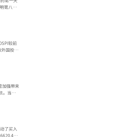
始的第一天
表明第八代
。”他分析
产品性价比
有所上升。
）、生态工
高级版分
相反，元益
统方面，
倍。HEV
挺，表现出
动化和软
产品性，并
好正在迅速
%）、现代汽
过了整体新
生物制剂
监管加强带来
24%）、生
3%）、阿
现代汽车
88%）等均
%。此外，
启动了买入
中跌幅超过
此同