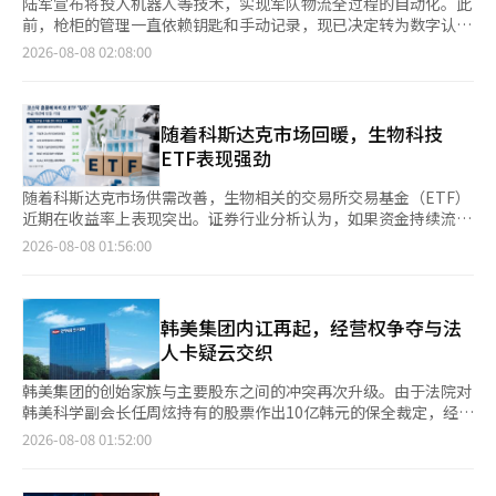
陆军宣布将投入机器人等技术，实现军队物流全过程的自动化。此
前，枪柜的管理一直依赖钥匙和手动记录，现已决定转为数字认证
方式。 陆军于8月7日在世宗市的陆军综合补给仓召开了由后勤参
2026-08-08 02:08:00
谋部部长哈亨哲少将主持的后勤政策说明会，介绍了这一后勤政
策。 军队的枪柜原则上采用上下不同锁具的双重锁定方式，钥匙
由两人分别保管。然而，为了方便部队，实际操作中常常未能严格
遵循钥匙双重保管的原则，且钥匙丢失的事件时有发生。 陆军决
随着科斯达克市场回暖，生物科技
定将现有的锁具更换为基于移动近距离无线通信(NFC)的“数字
ETF表现强劲
锁”，并将扩大生物识别技术的智能枪柜应用。 数字锁将在今年
对第9师等3个部队进行试点应用，以验证其适用性，计划到2034
随着科斯达克市场供需改善，生物相关的交易所交易基金（ETF）
年扩展至全军。 原本以人工和手动为主的军需仓库将转变为基于
近期在收益率上表现突出。证券行业分析认为，如果资金持续流入
人工智能(AI)和机器人技术的自动化体系。 陆军第一补给团的智能
科斯达克市场，考虑到该市场生物股的高比例，相关ETF的强势表
2026-08-08 01:56:00
物流中心目前是根据国土交通部标准的二级智能物流中心，陆军计
现有望持续。 根据科斯科姆ETF检查的数据，最近一周除杠杆和反
划在2028年前通过投入无人驾驶叉车和无人运输车(AGV)机器人，
向产品外，收益率排名第二的是现代资产管理的“UNICORN K生
将其升级为一级智能物流中心。 哈亨哲少将表示：“我们将把民
物活跃”，上涨了24.90%。紧随其后的是“TIGER科斯达克150
间的专业能力与AI、机器人等先进科技结合到后勤现场，为官兵创
生物科技”（23.08%）排名第三，其他如“ACE K生物科斯达克
韩美集团内讧再起，经营权争夺与法
造专注于训练和作战的条件，并及时提供战斗部队所需的后勤支
活跃”（第五名，21.21%）、“TIGER技术转让生物活跃”（第
人卡疑云交织
持。” 陆军还计划持续验证后勤政策的现场适用性，并基于民、
七名，20.91%）、“RISE生物TOP10活跃”（第八名，
军、产、学、研的合作，发展官兵能够切实感受到的后勤支持和未
20.30%）、“KoAct生物医疗活跃”（第九名，20.26%）等也表
韩美集团的创始家族与主要股东之间的冲突再次升级。由于法院对
来型智能后勤体系。 ※ 本报道经人工智能（AI）系统翻译与编
现不俗。在最近一周收益率排名前十的ETF中，生物ETF占据了一
韩美科学副会长任周炫持有的股票作出10亿韩元的保全裁定，经营
辑。
半的份额。 生物相关ETF的强势表现被解读为投资者情绪向科斯达
权争夺战重新点燃，此外，宋英淑韩美集团会长家族的法人卡使用
2026-08-08 01:52:00
克市场转移的结果。当天科斯达克指数收盘时较前一交易日下跌
情况引发的争议和内部资料泄露的风波也接踵而至。自2020年创
2.86点（0.36%），报798.81点，结束了连续六个交易日的上涨，
始人已故任成基会长去世后，2024年初爆发的兄弟与母女之间的
但阿尔特基生物（3.92%）、HLB（5.97%）、ABL生物