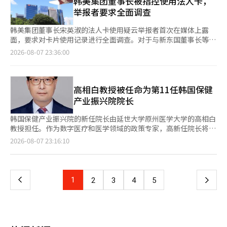
韩美集团董事长被指控使用法人卡，
与披露内容不符的信息。业界对此表示理解，认为减少夸大宣传的
长。赛尔生物科技向丹麦、土耳其、俄罗斯、墨西哥等55个国家出
举报者要求全面调查
初衷是合理的，但也担心正常的未来价值说明可能会受到抑制。
口益生菌产品。公司表示，在过去13年中，韩国益生菌的累计出口
过去，生物行业的股价和融资往往仅凭临床数据发布、技术转让合
额为5385亿韩元，其中赛尔生物科技的出口额为2688亿韩元，占
韩美集团董事长宋英淑的法人卡使用疑云举报者首次在媒体上露
同和审批期待就能波动。然而，监管机构要求以数字和可验证的信
总额的约50%。 赛尔生物科技相关人士表示：“我们将基于双重
面，要求对卡片使用记录进行全面调查。对于与新东国董事长等特
息来支持期待，使得像过去那样仅凭“梦幻新药”和“大型技术出
涂层技术，增强DuoLac品牌的竞争力，扩大韩国益生菌在全球市
定势力的关联传闻，他表示：“我不是为新董事长工作”，并全面
2026-08-07 23:36:00
口”吸引投资者变得困难。 韩华证券的研究员金善雅表示：“技
场的影响力。”※ 本报道经人工智能（AI）系统翻译与编辑。
否认相关指控。前Cure Therapeutics代表金泰浩于7日在首尔中
术转让合同的总合同规模、合同金额、条件性里程碑和版税的区分
区的Koryana酒店召开新闻发布会，要求对宋董事长家族的法人卡
披露，可能会影响未来与其他合作伙伴的合同条件。”她指
及法人资产使用疑云进行公司层面的全面调查，并要求董事会和审
出：“不应因为需要披露而导致重要合同的延误或失去合作伙
计委员会进行验证。他表示：“举报的法人卡记录只是部分内
高相白教授被任命为第11任韩国保健
伴。” 由于投资情绪低迷，企业公开募股（IPO）市场也预计将受
容”，并要求对所有子公司进行检查，审查宋董事长和韩美科学副
产业振兴院院长
到寒流影响。在下半年生物投资情绪低迷的情况下，信息披露监管
会长任周贤的法人卡使用记录，并将结果报告给审计委员会和董事
的加强可能使后续生物企业的上市和融资变得更加困难。 一位业
会。金前代表提供的资料显示，在首尔江南区新沙洞的一家抗衰老
韩国保健产业振兴院的新任院长由延世大学原州医学大学的高相白
内人士表示：“只有具备研发能力和全球竞争力的企业才能生存，
专业医院消费了约6800万韩元，在一家牙科诊所消费了约140万韩
教授担任。作为数字医疗和医学领域的政策专家，高新任院长将负
行业的优胜劣汰将加速，但在此过程中需要对制度进行完善，以免
元。他主张需要确认在医院和药店使用的法人卡费用是否符合公司
责推动韩国医疗技术创新和生物健康产业的发展，任期为三年。
页
2026-08-07 23:16:10
产业生态过度萎缩。”※ 本报道经人工智能（AI）系统翻译与编
的福利政策，以及是否经过相关公司内部规定和董事会的批准程
保健福利部于7日宣布，高相白教授将于10日正式就任第11任韩国
辑。
序。韩美科学方面对此表示，宋董事长的膝关节治疗属于公司可以
保健产业振兴院院长。新任院长的任期自2026年8月10日至2029
一
提供的福利项目。对此，金前代表指出：“除了健康检查，治疗费
年8月9日，共计三年。 此次任命经过相关规定的程序，由韩国保
用和药品费用是否可以作为公司费用处理，其他高管是否也适用同
健产业振兴院的董事推荐委员会进行书面和面试评审，最终由保健
上
1
下
2
3
4
5
样的标准，公司应予以说明。” 不过，金前代表表示无法具体说
福利部长进行任命。 1967年出生的高相白教授毕业于延世大学医
明资料提供者的具体身份或传递过程。他表示：“这是来自关心韩
学系，并在该校研究生院获得医学硕士学位，后在建国大学获得医
一
美的前现职员工自发提供的资料”，并称“公司正在寻找资料泄露
学博士学位。自2004年起，他在延世大学原州医学大学任教，并
者，因此不便具体说明”。金前代表通过媒体提供的宋董事长家族
担任延世大学系统科学融合研究院院长、未来校园医学研究处处长
页
的法人卡使用记录并非最新资料，而是过去的资料，原因是“最新
以及韩国数字健康学会会长等重要职务，积累了丰富的医疗和数字