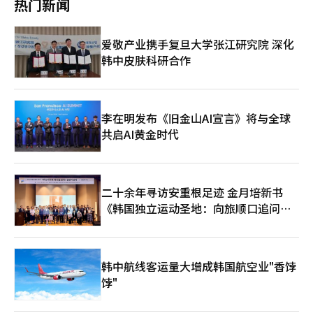
热门新闻
资料的保密性非常严格”。对于与新东国韩阳精密董事长、前韩美
健康领域的经验。 目前，他还担任国家生物创新委员会委员，并
制药副社长任钟浩等人一起举报的猜测，他也全面否认。金前代表
作为韩国医学科学院政策开发委员会运营委员和韩国科学技术院政
表示：“我认识新董事长，但大约一年前才第一次见面，讨论了韩
策学部的正式会员，积极参与学术界和政策领域的工作。 保健福
爱敬产业携手复旦大学张江研究院 深化
美如何正常化的问题”，并强调此次举报并非代表特定股东的利
利部表示：“高新任院长在医疗领域拥有深厚的专业知识和丰富的
韩中皮肤科研合作
益。他表示：“这是为了讨论韩美制药集团的合规经营和经营正常
政策实践经验，期待他能够在此基础上有效推进医疗技术创新和生
化。”另外，1968年出生的金前代表于1996年入职韩美制药，曾
物健康产业的发展，为保健产业的进步做出重要贡献。”※ 本报
在韩美制药管理层秘书处工作，协助创始人任先代董事长。随后于
道经人工智能（AI）系统翻译与编辑。
2017年创立了专注于免疫治疗的生物科技公司Cure
Therapeutics。Cure Therapeutics于2024年宣布关闭。※ 本报
李在明发布《旧金山AI宣言》将与全球
道经人工智能（AI）系统翻译与编辑。
共启AI黄金时代
二十余年寻访安重根足迹 金月培新书
《韩国独立运动圣地：向旅顺口追问历
史》出版
韩中航线客运量大增成韩国航空业"香饽
饽"