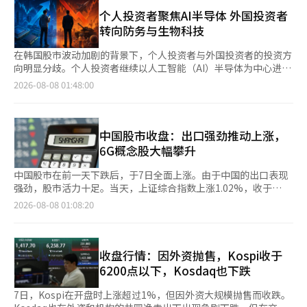
经营权争夺战至今仍未得到解决。 ◆ 新东国会长通过增持股份再
（3.96%）、利佳凯生物（2.07%）等科斯达克市值较大的生物股
次点燃经营权争夺 首尔中央地方法院于上月29日裁定支持新东国
个人投资者聚焦AI半导体 外国投资者
均出现上涨，支撑了相关ETF的强势表现。 证券行业普遍关注科斯
韩阳精密会长对任周炫副会长提出的韩美科学股票保全申请。申请
转向防务与生物科技
达克市场供需结构的变化。三星证券高级研究员权範石表示：“许
金额为10亿韩元，新会长方面声称任副会长违反了所谓的“四方联
多市场参与者认为，大型股供需集中是科斯达克大幅下跌的主要原
盟”协议中关于共同行使表决权的义务。任副会长在与股权第一基
在韩国股市波动加剧的背景下，个人投资者与外国投资者的投资方
因，尤其是杠杆ETF对市场资金的吸引力常被提及。”他进一步指
金进行回购交易的过程中，部分持有的股票被市场出售，导致其在
向明显分歧。个人投资者继续以人工智能（AI）半导体为中心进行
出：“（补救措施的早期实施）作为保证金等市场周边资金增加的
过去两年内未能在股东大会上行使表决权。 保全措施是本案诉讼
买入，而外国投资者则将目光转向防务、生物科技和汽车行业。机
2026-08-08 01:48:00
因素，为科斯达克供需提供了有利环境。”他还评价道：“外资在
前的临时保护措施。虽然责任尚未最终确定，但作为韩美科学个人
构投资者则在电力基础设施和建筑行业进行选择性投资。 根据韩
宣布加强上市公司退市标准后，积极在科斯达克市场买入，这也是
最大股东的新会长最近增持股份的情况与此相吻合，业界普遍将其
国交易所的数据，从本月3日至今，个人投资者的净买入前列股票
供需环境的积极因素。” 新韩投资证券研究员朴宇烈也表
解读为四方联盟裂痕的信号。市场内外对集团治理结构争端重新点
为SK海力士和三星电子。在此期间，个人投资者净买入SK海力士4
示：“由于单一股票杠杆ETF交易的减少，科斯达克市场进入了一
燃的可能性表示关注。 与此同时，宋英淑会长、任周炫副会长及
兆4395亿韩元，三星电子3兆8402亿韩元。接下来是三星电机
中国股市收盘：出口强劲推动上涨，
个可以期待反转的超卖区间。”他认为，个人投资者的科斯达克净
基林顿有限公司已对新会长提起600亿韩元的违约金诉讼，理由是
（6367亿韩元）、SK广场（2298亿韩元）、三星电子优先股
6G概念股大幅攀升
买入资金已从现货转向ETF。特别是考虑到科斯达克市场生物行业
去年推进的老年护理业务因新会长的反对在董事会中被否决，构成
（2034亿韩元）、韩美半导体（825亿韩元）等。 个人投资者的
的高比例，指数反弹时生物行业最有可能获得最大收益。 此外，
了对共同表决权协议的违反。初审判决定于10月1日，预计此次判
买入势头被解读为AI产业扩展和高带宽内存（HBM）市场增长预期
中国股市在前一天下跌后，于7日全面上涨。由于中国的出口表现
明年科斯达克市场的改革也被认为是支撑中长期投资情绪的因素。
决将成为经营权格局的又一变数。 ◆ 宋会长法人卡私用疑云及内
的反映。尽管近期市场波动加大，但资金仍集中于增长潜力较高的
强劲，股市活力十足。当天，上证综合指数上涨1.02%，收于
计划于2027年1月实施的科斯达克“升降制”将优质企业纳入上层
部资料泄露争议 法人卡使用的争议也在扩大。前Cure
半导体行业。 机构投资者则相对采取了分散投资的策略。机构净
3940.04点；深证成指上涨1.42%，收于14311.01点；创业板指数
2026-08-08 01:08:20
市场，而竞争力较低的企业则转入下层市场，从而将科斯达克上市
Therapeutics代表金泰浩于当天在首尔中区的Koryana酒店召开
买入前列股票包括三星电机（2536亿韩元）、汉华解决方案
上涨1.35%，收于3563.12点，均以上涨收盘。 中国海关总署于7
公司分为“精选·标准·管理组”。这一制度旨在提高市场竞争
新闻发布会，要求对宋英淑会长和任周炫副会长的法人卡使用情况
（1022亿韩元）、LG能源解决方案（1008亿韩元）、APR（982
日公布，7月份出口额达到3978亿美元，同比增长23.9%。虽然低
力，预计将成为政策推动的动力。 新韩投资证券研究员姜振赫表
进行公司层面的全面调查。他是最近向媒体举报宋会长家族法人卡
亿韩元）、效生重工业（900亿韩元）、GS建设（855亿韩元）
于6月份的27%增速，但超过了路透社预测的22.2%。中国7月份
示：“今年科斯达克生物科技与美国生物科技市场出现了脱钩现
和公司资产使用疑云的人物。 金前代表公开的资料显示，在首尔
等。对半导体、二次电池和电力基础设施、建筑行业的关注尤为突
的贸易顺差为1125亿美元。 7月份中国出口的增长主要得益于全球
收盘行情：因外资抛售，Kospi收于
象。”他预测：“随着阿尔特基生物等公司技术转让（L/O）期待
江南区新沙洞的一家抗衰老专科医院消费了约6800万韩元，在牙
出。 外国投资者的投资行为与个人投资者截然不同。外国投资者
对人工智能数据中心硬件和高科技产品的需求增加。此外，面对美
6200点以下，Kosdaq也下跌
感的重新回归，若细分市场的可见性提高，过去的低迷将得到弥
科消费了约140万韩元。他表示：“举报的内容只是冰山一角”，
净买入的股票包括三星物产（1113亿韩元）、Celltrion（838亿
国即将加征的关税，中国制造商加快了对美出口的步伐，进一步提
补。”※ 本报道经人工智能（AI）系统翻译与编辑。
并要求对所有子公司进行检查及向审计委员会和董事会报告。 对
韩元）、三星生物制剂（792亿韩元）、汉华航空航天（725亿韩
升了出口增速。海关总署表示：“完善的供应链和强大的创新能力
7日，Kospi在开盘时上涨超过1%，但因外资大规模抛售而收跌。
此，韩美集团表示，宋会长的膝关节治疗费用属于公司可以提供的
元）、起亚（677亿韩元）、SK（643亿韩元）等。他们将投资组
为中国贸易企业的发展提供了基础。” 方正证券在当天的报告中