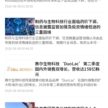
Kosdaq也在外资和机构的共同净卖出下出现急剧下跌，但在交易
福利待遇。此外，百货商店的消费是为员工和主要客户购买礼品的
合重组为以生物和防务、汽车行业为主，而非AI半导体。 尤其是以
指出：“中国股市的走势并不完全受外部流动性的变化影响，政策
结束前部分回升。 根据韩国交易所的数据，Kospi收于6258.77
2026-08-08 01:00:00
费用，海外使用情况则是在出差过程中产生的。公司反驳称，报道
汉华航空航天为首的防务股，以及三星生物制剂、Celltrion等生
方向和基本面才是关键因素。”他们认为，具备全球竞争优势的高
点，较前一交易日下跌37.61点（0.60%）。该指数开盘时为
中使用的资料缺乏后续退款或消费取消的记录，存在不完整性。
物股，在近期市场波动加大的过程中仍保持了稳健的走势。证券业
端制造领域和资源价格上涨的行业将推动中国股市上涨。 当天，
6365.07点，较前一交易日上涨68.69点（1.09%），但在开盘后回
同时，韩美集团警告称：“一些来源不明的资料正在市场上流传，
界分析认为，行业整体的上涨趋势已结束，个别股票的差异化行情
6G相关股票表现突出，武汉凡谷、通宇通讯等股票涨停。英伟达
吐涨幅，最终以弱势收盘。 在证券市场上，个人和机构分别净买
目的是侮辱或诽谤特定大股东，这些资料可能构成名誉侵害。”
制药与生物科技行业面临药价下调、
将正式展开。 证券业界人士表示：“对AI半导体的期待仍然有效，
正在寻找中国6G基站公司的合作伙伴，这一消息成为利好。英伟
入2670亿韩元和5790亿韩元，进行低价买入。相反，外资则净卖
当天，金前代表全面否认与新东国会长等特定势力的关联。他表
但短期内行业间的轮动现象同时出现。个人投资者以半导体为中
信息披露监管加强及投资情绪低迷的
达计划提供GPU芯片和技术生态系统，帮助中国合作伙伴制造6G
出8625亿韩元，导致指数下跌。 Kospi市值前列的股票表现不
示：“我不是为新会长工作”，并称“（法人卡使用情况）是关心
心，而外国投资者则以防务和生物为中心，投资对象的多样化趋势
三重困境
AI-RAN（基于人工智能的无线接入网）基站并销售到海外市场。
一。三星电子（0.22%）、三星电机（3.99%）、LG能源解决方案
韩美的前后员工自发提供的资料”。 ◆ 韩美业绩创历史新高，但
仍在继续。”※ 本报道经人工智能（AI）系统翻译与编辑。
生物科技板块也表现强劲。百普赛斯、瑞康医药等股票涨停。消息
（4.35%）、三星生物制药（2.77%）、KB金融（2.51%）、汉华
制药与生物科技行业正面临药价下调、信息披露监管加强以及由此
治理结构依然不稳 近年来，韩美集团的经营业绩持续改善。韩美
称，今年上半年中国制药公司的候选物质许可证海外销售规模达到
航空航天（4.08%）均上涨。相反，SK海力士（-4.88%）、SK广
导致的投资情绪低迷的三重困境。 根据行业消息，政府从本月起
科学去年销售额超过1.35万亿韩元。今年上半年销售额为7216亿
997亿美元，是2024年的两倍，这推动了生物股的整体上涨。此
场（-3.20%）、现代汽车（-1.13%）等则下跌。 Kosdaq指数收
实施药价制度改革，将仿制药和专利到期药品的最高定价比例从原
韩元，营业利润为927亿韩元。韩美制药去年销售额为1.5475万亿
2026-08-08 00:44:20
外，中国知名生物科技公司百济神州上调了年度经营业绩预期，也
于798.81点，较前一交易日下跌2.86点（0.36%）。该指数开盘时
来的53.55%降低至45%。对于现有药价较高的品种，将逐步进行
韩元，营业利润为2578亿韩元，创下公司历史最高业绩。此外，
对市场产生了积极影响。 与此同时，中国人民银行公布，美元对
为807.62点，较前一交易日上涨5.95点（0.74%），但在交易中转
调整，而新仿制药则根据是否获得创新型或准创新型制药企业认
市场对今年下半年国内首款GLP-1类肥胖新药上市的期待也很高。
人民币的中间价为6.7904元，较前一日上涨0.0009元，人民币贬值
为下跌，一度下跌超过3%，后有所回升。 在Kosdaq市场上，外
证，享受一定的优惠政策。 业界普遍担忧，此举将直接压迫中小
然而，持续三年的经营权争夺、法人卡疑云、保全措施及大规模诉
赛尔生物科技‘DuoLac’第二季度
0.01%。※ 本报道经人工智能（AI）系统翻译与编辑。
资和机构分别净卖出2540亿韩元和1030亿韩元。个人则净买入
型制药公司的盈利能力，并对依赖销售代理公司的销售结构造成负
讼等问题交织在一起，业界对业绩改善能否抵消治理结构的不安表
国内外销售双增长，营收达158亿韩
3406亿韩元，吸纳了抛售的股票。 Kosdaq市值前列的股票走势也
担。尤其是仿制药为主的盈利结构一旦受到冲击，研发投资的能力
示担忧。市场普遍认为，10月的违约金诉讼初审判决将成为集团经
元
各异。阿尔特基因（3.29%）、生态科技（2.87%）、生态科技
也将迅速下降。为了扩大规模而增加产品数量的传统增长方式面临
营权争夺的又一个分水岭。 韩美集团相关人士表示：“韩美科学
B（4.39%）、HLB（5.97%）、ABL生物（3.96%）、佩普特龙
瓶颈，此次药价下调预计将成为行业整体结构调整的催化剂。 与
和韩美制药已经建立了稳固的专业管理体系，并且每个季度都在刷
赛尔生物科技凭借健康功能食品品牌‘DuoLac’在国内销售的扩
（2.13%）等均上涨。相反，彩虹机器人（-5.01%）、周成工程
此同时，信息披露监管的加强使市场冲击加剧。金融监督院全面改
新最高业绩。”他强调，经营权争端与业务发展是相对独立的，业
大和海外出口的增长，2026年第二季度的营收和营业利润均有所
（-4.20%）、利诺工业（-1.79%）、元益IPS（-4.64%）等则下
革制药与生物科技公司的信息披露体系，要求以标准化方式呈现临
务正在稳定增长。他补充道：“如果在组织运营上有需要改进的地
增加。 赛尔生物科技于7日公布，2026年第二季度的初步营收为
2026-08-08 00:04:00
跌。※ 本报道经人工智能（AI）系统翻译与编辑。
床试验成功概率、审批风险、开发周期和成本、预期市场规模等企
方，我们会透明地进行改进和发展”，并表示“自去年以来，韩美
158亿韩元，营业利润为16亿韩元，净利润为36亿韩元。与去年同
业价值评估的核心假设。技术转让合同也需将合同金额、里程碑和
已在内部规章改进等方面开展工作。”※ 本报道经人工智能（AI）
期相比，营收增长了32.8%，营业利润增长了28%。 上半年累计
版税分开披露。 金融监督院还表示，将扩大对新闻稿和媒体采访
系统翻译与编辑。
营收为304亿韩元，比去年同期增长31.4%。营业利润为48亿韩
的管理范围，禁止在新闻稿中包含未披露的重要信息或向媒体提供
元，增长82.6%。第二季度的净利润为36亿韩元。 出口也保持增