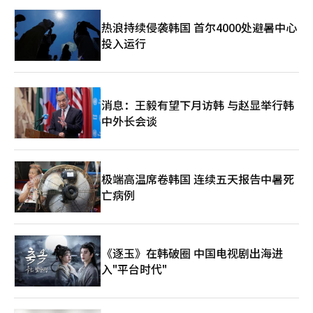
热浪持续侵袭韩国 首尔4000处避暑中心
投入运行
消息：王毅有望下月访韩 与赵显举行韩
中外长会谈
极端高温席卷韩国 连续五天报告中暑死
亡病例
《逐玉》在韩破圈 中国电视剧出海进
入"平台时代"