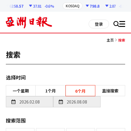
코
인
6258.57
37.81
-0.6%
798.8
2.87
-0.36%
KOSDAQ
정
보
all
登录
搜
men
索
主页
搜索
搜索
选择时间
一个星期
1个月
直接搜索
6个月
搜索范围