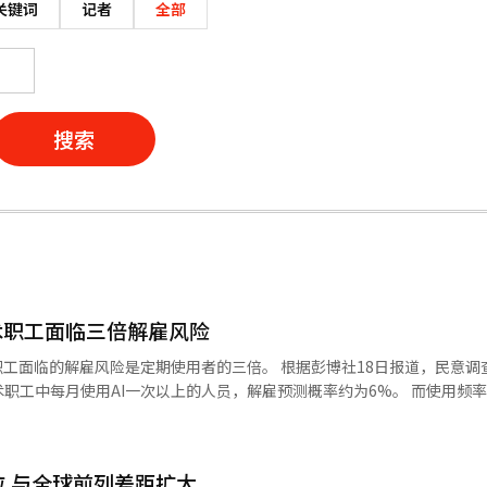
关键词
记者
全部
搜索
术职工面临三倍解雇风险
险是定期使用者的三倍。 根据彭博社18日报道，民意调查机构盖洛
每月使用AI一次以上的人员，解雇预测概率约为6%。 而使用频率较低的职
23000名美国职工进行，调查对象中包
的人员。盖洛普根据使用频率、行业、年龄、教育水平等因素，估算了解
位 与全球前列差距扩大
在招聘过程中也将求职者的AI能力作为评估标准。盖