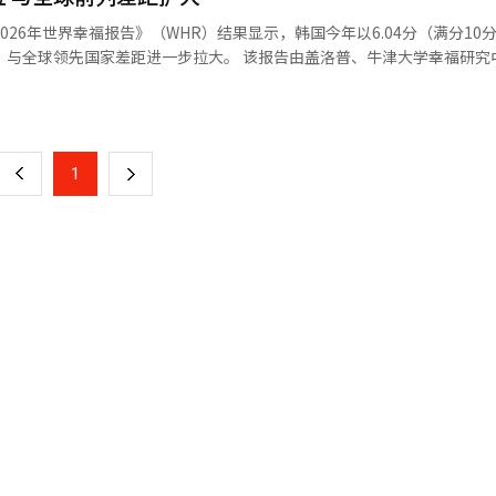
将AI能力应用于工作的能力可能会影响公司的人员保留判断。” 然而，直接将
026年世界幸福报告》（WHR）结果显示，韩国今年以6.04分（满分10
业者中，直接将原因归结为AI的比例仅约为1%。他们提到的主要原因是组
进一步拉大。 该报告由盖洛普、牛津大学幸福研究中心以及
发布，基于2023年至2025年间对全球147个国家（地区）居民的调查
页
工智能（AI）系统翻译与编辑。
的第52位降至去年的第58位，今年
包括人均国内生产总值
一
择自由等方面得分较高。 不过，在衡量社会凝聚力的指标上，韩国
上
1
下
赠等体现社会慷慨度的方面，以及公众对政府和企业廉洁程度的认知方面
一
9分）分列第二和第三。哥斯达黎加以7.439分排名第四，成为少数跻身前列的
页
名第61，中国排名第
告还特别关注全球年轻群体的幸福趋势。数据显示，在
人群的幸福感整体较2006至2010年有所提升。然而，在美国、加拿大、
个国家（地区）中，使用社交媒体时间较
短的群体，显示数字生活方式可能对心理健康产生负面影响。 分析认为，随着
提升社会信任、增强社区凝聚力，或将成为韩国乃至全球提升幸福指数的