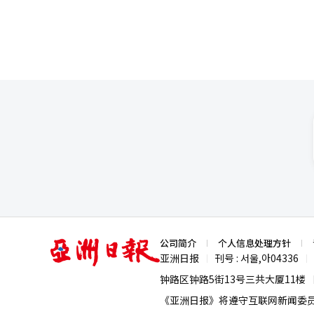
亚
公司简介
个人信息处理方针
洲
亚洲日报
刊号 : 서울,아04336
|
|
日
报
钟路区钟路5街13号三共大厦11楼
《亚洲日报》将遵守互联网新闻委