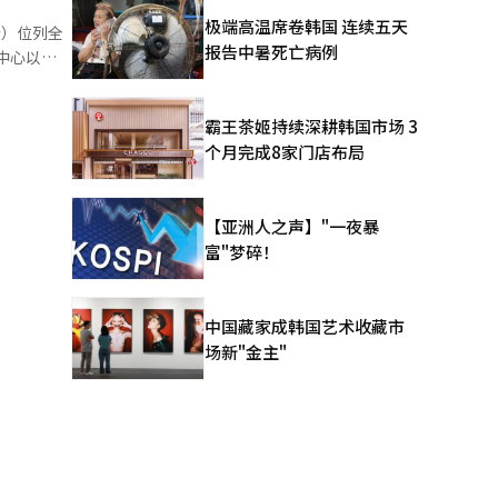
极端高温席卷韩国 连续五天
分）位列全
织重组、
报告中暑死亡病例
与统计数
霸王茶姬持续深耕韩国市场 3
个月完成8家门店布局
，均明显落
【亚洲人之声】"一夜暴
富"梦碎！
拉美国家，
中国藏家成韩国艺术收藏市
澳大利亚和
场新"金主"
重要课题。