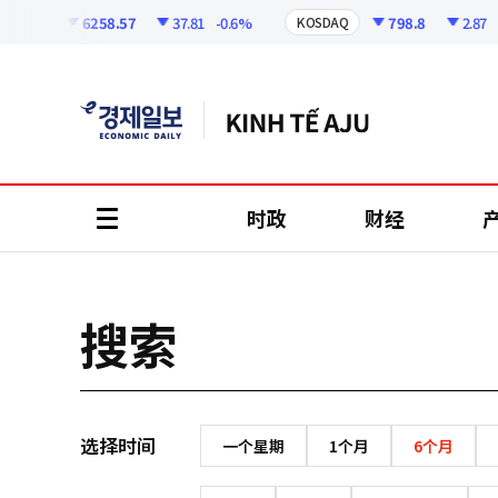
코
인
6258.57
37.81
-0.6%
798.8
2.87
-
KOSPI
KOSDAQ
정
보
时政
财经
all
menu
搜索
选择时间
一个星期
1个月
6个月