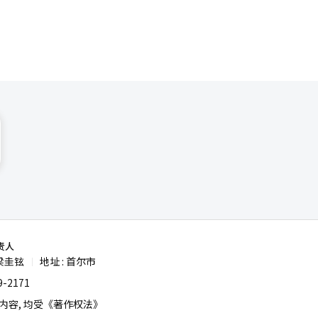
责人
梁圭铉
地址 : 首尔市
|
-2171
容, 均受《著作权法》