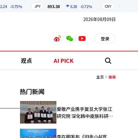
.24
-0.75%
893.38
6.38
-0.71%
209.17
JPY
CNY
2026年08月09日
登录
weibo
weixin
youtube
观点
AI PICK
搜
索
主页
搜索
热门新闻
爱敬产业携手复旦大学张江
研究院 深化韩中皮肤科研合
作
李在明发布《旧金山AI宣