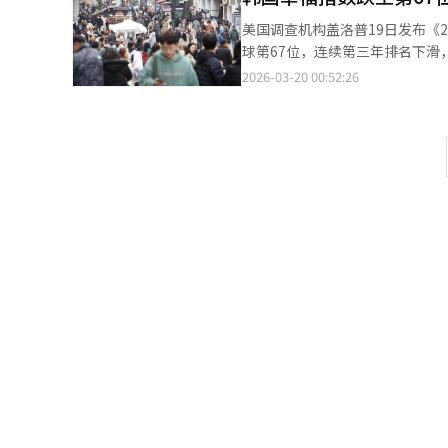
洛普的报告分析称，“在裁员时，员工
美国调查机构盖洛普19日发布《2
AI视为解雇的原因并不容易。失
球第67位，连续第三年排名下滑，与全球领先国家差距
成本削减和经济形势等。 盖洛普职场管理与幸福部门首席科学家吉姆·哈特表示，“AI使用频率与实际生产力提升的
联合国可持续发展解决方案网络共同
2026-03-20 00:52:26
关系更为重要。”※ 本报道经人
据，于每年3月20日“国际幸福日”前后公布。 数据显示，韩国幸福排名从两年前
再下降9位至第67位，呈持续下滑趋势。 报告指出，韩国在多个客观指标上表现相对较好，
（GDP）、健康预期寿命，以及社会支持和个人选
表现相对不足。例如，在慈善捐
后于排名靠前的国家。 幸福指数综合六大因素计算得出，包括人均GDP、健康寿命、社会支持、人生选择自由、慷慨
程度以及腐败认知等。 从全球排名来看，北欧国家继续占据榜单前列。芬兰以7.764分连续第九年位居第一，冰岛
（7.540分）和丹麦（7.53
第5至第7位依次为瑞典、挪威 和荷兰。 其他主要国家方面，美国以6.816分排名第23，日本排
65，均高于或与韩国水平接近。 尽管处于军事冲突之中，以色列仍以7.187分位列第8。俄罗斯和乌克兰分别位居第
79和第111位。排名垫底的是阿富汗，得分仅为1.446分。 报
85个国家（地区）中，25岁以下
新西兰等国家，年轻人的幸福感却出现下降趋势。 进一步研究显示，在47
长的学生，幸福感明显低于使用时间较
经济发展与社会结构变化，如何