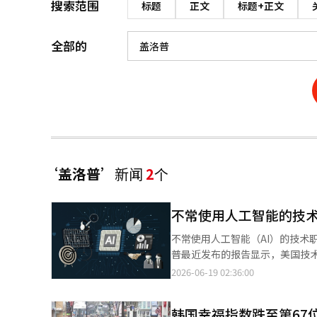
搜索范围
标题
正文
标题+正文
全部的
‘盖洛普’
新闻
2
个
不常使用人工智能的技
不常使用人工智能（AI）的技术职工面临的解雇风
普最近发布的报告显示，美国技术职工中
工，解雇概率则高达18%，是定期使用者的三倍。 此次调查于今年2月对超过
2026-06-19 02:36:00
括660名表示因工作消失而失业
性。 在技术职以外的行业中，不常使用AI的人员解雇风险相对较高，但与技术职相比，差距较小。盖洛普表示，“不
韩国幸福指数跌至第67
使用相关工具的员工在劳动市场上可能会变得更加脆弱。” 企业