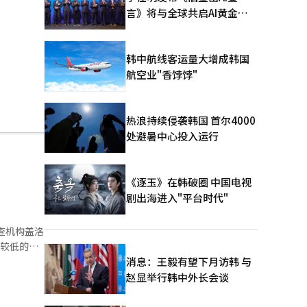
言》将与全球共启AI黄金时
代
韩中航线客运量大增成韩国
航空业"香饽饽"
热浪持续侵袭韩国 首尔4000
处避暑中心投入运行
《逐玉》在韩破圈 中国电视
剧出海进入"平台时代"
消息：王毅有望下月访韩 与
雇的可能
赵显举行韩中外长会谈