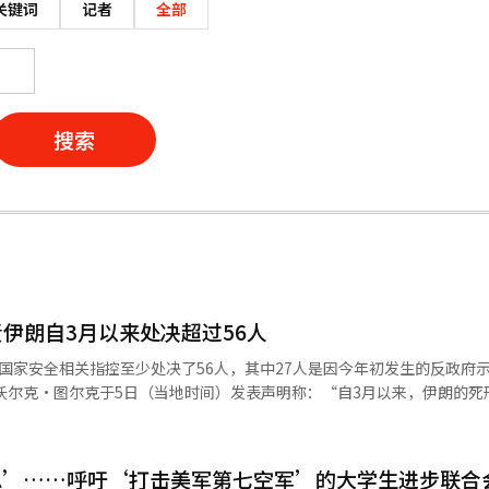
关键词
记者
全部
搜索
伊朗自3月以来处决超过56人
国家安全相关指控至少处决了56人，其中27人是因今年初发生的反政府
仍被用作对居民施加恐惧和压制反对意见的手段。” 据路透社等媒体报道，
的反政府示威被镇压，导致数千人死亡。人权组织指出，即使在2月底因美
目前仍有超过100人面临类似国家安全相关
恩’……呼吁‘打击美军第七空军’的大学生进步联合
的审判公正性和合法程序表示担忧，并呼吁“立即停止所有死刑执行，并