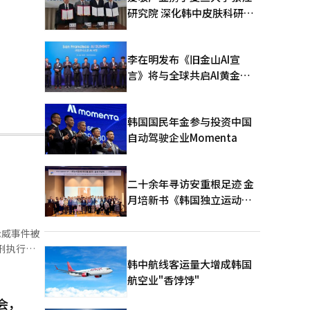
研究院 深化韩中皮肤科研合
作
李在明发布《旧金山AI宣
言》将与全球共启AI黄金时
代
韩国国民年金参与投资中国
自动驾驶企业Momenta
二十余年寻访安重根足迹 金
月培新书《韩国独立运动圣
地：向旅顺口追问历史》出
版
示威事件被
韩中航线客运量大增成韩国
国和以色列
航空业"香饽饽"
会，
朝着废除死