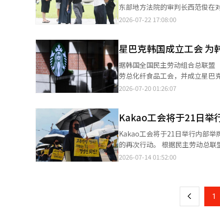
东部地方法院的审判长西范俊在
令。 此前，警方于16日对A女士申请了逮捕令，检察院同日提出了逮捕请求。 A女士因在上个月16日与示威者和国民
2026-07-22 17:08:00
力量代表张东赫达成协议后，试图进
和大韩体育会会长柳承敏等人进
星巴克韩国成立工会 为
的进入未能实现。 部分人将A女士称为“奥林匹克公园的贞德”，并称其为“奥达尔克”。 西审判长还对一名因非法
搜查进入手球场的30岁男性表示：“没有
据韩国全国民主劳动组合总联盟（
票站现场对警察辱骂并阻碍通行的三名男性中的一名
劳总化纤食品工会，并成立星巴
犯罪的严重性，有逃跑的风险”。
长期未建立工会的星巴克韩国正式进入劳资协商新阶段。 分会表
2026-07-20 01:26:07
见，但相关机制流于形式，未能
续扩大促销活动规模并推出新的运营政策
Kakao工会将于21日
普遍存在各时段人手持续减少、
致员工难以兼顾副业，以及工伤
Kakao工会将于21日举行内
遇等议题，与公司展开协商。 据悉，此前员工曾多次通过卡车示威、摆放花圈等方式要求公司改善劳动环境。在尚未
的再次行动。 根据民主劳动总联
成立工会的2021年和2024
午12时在韩国京畿道城南市板桥K
2026-07-14 01:52:00
页
重的工作负担，并要求增加人手、
示：“此次举牌示威将以各法人
星巴克韩国共有约2.3万名员工
行，预计对KakaoTalk等公
一
工会进行沟通，并努力构建相互
行了一天的“登出日”。 Kak
上
1
入了长期化的阶段。包括总部在内的K
罢工以来，持续进行集体行动，包