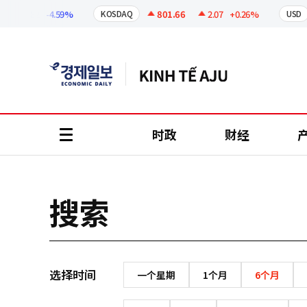
코
인
302.82
-4.59%
801.66
2.07
+0.26%
KOSDAQ
USD
정
보
时政
财经
all
menu
搜索
选择时间
一个星期
1个月
6个月