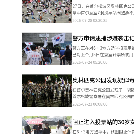
吁对该组织的活动进行重新评估。
胁”（blackmail）一词，
美主义的立场。该信息被传达给包括当时当
27日，在首尔松坡区奥林匹克公
牙和欧盟施压的筹码。有观点认
在紧急军管宣布后，指示申元式
举中首尔蚕室7洞投票站因选票
的利益交集，但具体关联尚未得
因金泰效英语流利，所以让他向美国方面通报军管情况。 特别检察
50余天。
2026-07-28 02:30:25
民涌入，反而对此视而不见，这一
外交部的公务员进行相关工作。
权滥用的罪名。 金泰效还被指控直接向当时的驻韩美国大使戈德堡解释军管的正当性。统一部部长郑东泳去年1月声
称，金泰效在军管解除后不久与戈德
警方申请逮捕涉嫌袭击
戈德堡大使通话，但表示并未为
警方正在对6·3地方选举投票用纸不足事件中袭击
我们一起关注情况”，随后结束了通话。 特别检察组于4月对金泰效的住所与大学研究室进
已对上个月5日在蚕室计票所使用
查。随后于本月7日申请了拘留令
拘禁的逮捕令。 此前，韩国记者协会JTBC分会曾表示，事件当天封锁手球场的部分示威者袭击了该协会的记者。 根
2026-07-24 05:20:00
批准了拘留令。 金泰效在被拘留后向法院申请了拘留适法审查，但于16日被驳回。特别检察组在30日拘留期限到期
据该分会的说法，受害记者在出
前将金泰效移送审判。 特别检察组已将与金泰效一起调查的尹前总统与申元式分案处理。特别检察组计划在完成对两
举管理委员会的工作人员”，一边用手打
人的调查后，依次进行起诉。申
奥林匹克公园发现疑似
现场的非法行为进行严格调查。※
在首尔奥林匹克公园发现了一袋疑似毒
首尔松坡警察署在奥林匹克公园内的一个亭
室计票所封锁示威”的手球场约300米。 警方在17日下午3时59分接到关于奥林匹克公园内有
2026-07-23 06:08:00
迅速出动。 在现场进行了10种简易毒品检测，结果均为阴性，但警方为了确认是否为毒品，已向国立科学调查院申
请进行详细鉴定。 警方相关人士表示：“我们正在等待国立科学调查院的回复，并指出该塑料袋的形状和大小与一般
阻止进入投票站的30岁
的‘投掷’用塑料袋不同。”※ 
在6·3地方选举中，试图阻止体育团体进入