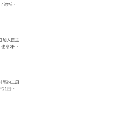
了逮捕
，手球场
日加入民主
，也意味着
情况下，持
排班安排导
完善薪酬待
时隔约三周
21日中
动增加而加
相关人士表
前，
午餐时间进
律法规与
休假形式进
的水平，进
10日首次
辑。