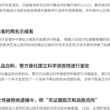
※ 本报道经人工智能（AI）系统翻译与编辑。
并指出2021年也曾出现类似情况。 在国际外交界，普遍认为摩洛哥将移民问
选总统唐纳德·特朗普在内的主要友邦人士。 特别检察组认为，尹前总统
园手球竞技场，示威者连续多日举行集会并封堵开票中心入口，要求就6月
为，特朗普总统曾公开批评西班牙是“糟糕的北约伙伴”，显示出美国与
与金泰效向友邦解释军管的背景与意义。尹前总统在上个月的特别检察调
不足导致部分选民未能投票事件重新举行选举并查明真相。该开票中心已持
到证实。 一名要求匿名的塞乌塔当地警察批评道：“摩洛哥不仅没有采取
组判断金泰效在传达信息的过程中，指示安保室与
点是此次事件中最令人担忧的。”※ 本报道经人工智能（AI）系统翻译
特别检察组认为，军管正当化信息的传达不在公务员的正当职务范围内，
堡大使通话时，表示为清除反国家势力而实施军管是不可避免的。 金泰效承认与
记者的两名示威者
军管辩护。他解释称，在紧急军管宣布约1小时后接到戈德堡大使的电话，
记者的示威者进行拘留。 根据23日首尔松坡警察署的消息，警方
行了搜查，开始强制调
的奥林匹克公园手球场前袭击记者的30多岁女性和20多岁男性申请了因
，首尔中央地方法院内乱案件专门法官于10日表示“存在毁灭证据的可
入口被封锁后试图通过窗户逃生时遭到袭击。示威者一边要求记者证明自
记者，并将其手机扔掉，这一幕在网络上广为传播。 警方表示，将对计票所
元式在军管正当化信息传达过程中参与程度被认为相对轻微，因此未申请
毒品白粉，警方委托国立科学调查院进行鉴定
 本报道经人工智能（AI）系统翻译与编辑。
品的白色粉末，警方已向国立科学调查院申请进行详细鉴定。 据22日报道，
子里发现了一个装有不明白色粉末的塑料袋。 该亭子距离正在举行的“蚕
疑似毒品白粉的举报后
女性被拒绝逮捕令，称“无证据毁灭和逃跑风险”
本报道经人工智能（AI）系统翻译与编辑。
奥林匹克公园手球场的30岁女性未被逮捕。 22日，法律界消息称，首尔