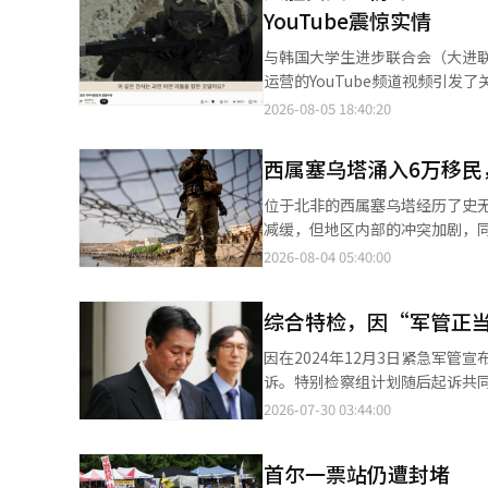
YouTube震惊实情
刑的方向迈进。”※ 本报道经人
与韩国大学生进步联合会（大进联
运营的YouTube频道视频引
大。 5日，各大在线社区中出现了标题为‘大进联TV视频列表’的帖子。 公开的帖子中包含了大进联官方YouTube
2026-08-05 18:40:20
频道发布的视频列表。这些视频包
恩委员长与元山葛麻海岸旅游区
西属塞乌塔涌入6万移民
鲜和金正恩的内容引人注目。 尤其是在‘金正恩委员长与英雄部队’的视频中，介绍了朝鲜军队，并引用了海外人士
的评价。视频结尾出现了“这样的
位于北非的西属塞乌塔经历了史
到这一情况的网友们纷纷留言：“
减缓，但地区内部的冲突加剧，
者的组织，难道不应该出台禁止
社3日报道，随着塞乌塔当局逐
2026-08-04 05:40:00
去朝鲜吧”、“去那里生活，为什么还
过程中，试图越境而遇难的移民人
息，4日上午10时15分，8名
持西班牙极右翼政党“复兴党”（
综合特检，因“军管正
（K-55）。 其中6人通过正门进入了基地内部，另外2人则在入口处被阻止。学生们在基地内高喊“打击美军第七空
的左翼中央政府。与此同时，街
军”等口号。 美军方面将他们当场逮捕，并将其移交给韩国警方。警方以违反军事基地及军事设施保护法的嫌疑对事
令人羞愧。” 怀揣着前往欧洲
因在2024年12月3日紧急军
件进行调查。 大进联是由全国大学生组成的进步倾向学生组织，过去曾进行过多项政治和社会活动，包括▲呼吁驻韩
放”的消息，便贸然渡海而来，
诉。特别检察组计划随后起诉共同被告尹锡悦前
美军撤退的集会 ▲反对韩美联合训
终，大多数人忍受不了饥饿，泪流
检察官）于29日表示，已以内乱重要任务与
2026-07-30 03:44:00
岛污水排放的集会 ▲亲日清算运动等。 在此过程中，组织成员因擅自闯入美国大使馆官邸、政
当局动用装甲车进行严密安保而
后，接受尹锡悦前总统的指示，通
行突袭示威而受到警方调查或被起诉的案例也屡见不鲜。 此次乌山
家外媒分析指出，西班牙总理桑切
当时传达的信息中包含紧急军管
的争议。网络上出现了“这已超
原因。 多家外媒确认，摩洛哥
首尔一票站仍遭封堵
并试图实质性破坏宪法秩序的背景下，进行政治示威的