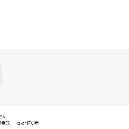
责人
梁圭铉
地址 : 首尔市
|