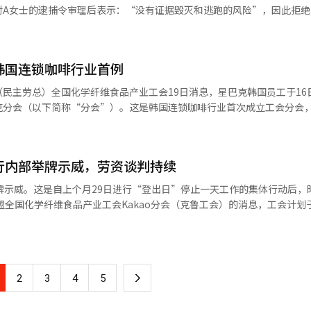
对A女士的逮捕令审理后表示：“没有证据毁灭和逃跑的风险”，因此拒绝
入手球场并阻止他人进入而被指控妨碍工作，持续了约两个小时。 当时，张代表
行了劝说，但A女士坚持认为必须先进行投票纸和投票箱的保护程序。最终
韩国连锁咖啡行业首例
证据毁灭和逃跑的风险”，因此拒绝了逮捕令。 然而，对于上个月6日在投
民主劳总）全国化学纤维食品产业工会19日消息，星巴克韩国员工于16
，逮捕令已被批准。 西审判长认为，与其他两人相比，“考虑到
克分会（以下简称“分会”）。这是韩国连锁咖啡行业首次成立工会分会
※ 本报道经人工智能（AI）系统翻译与编辑。
示，公司长期以来虽通过内部员工沟通会议听取意
切实反映和解决一线员工诉求。与此同时，公司在未充分听取员工意见的
，导致员工工作负担不断加重，因此决定成立工会。 分会还指出，目前门店
举行内部举牌示威，劳资谈判持续
促销及营销活动不断增加、员工劳动强度上升、工资水平难以维持生计、
申请困难等问题。分会表示，未来将围绕改善劳动环境、增加人力配置、
部举牌示威。这是自上个月29日进行“登出日”停止一天工作的集体行动后，
盟全国化学纤维食品产业工会Kakao分会（克鲁工会）的消息，工会计划于
年，星巴克韩国员工还曾通过匿名网络社区发起联合行动，呼吁缓解因促销活
akao总部内部利用午餐时间进行为期一小时的举牌示威。 Kakao工会
改善待遇。不过，由于缺乏正式协商机制，相关诉求始终未得到根本解决。 目
自愿参与的形式进行，不会有集会等额外行动。” 此外，由于举牌示威在
，门店员工均由总部直接雇佣。对此，星巴克韩国方面表示，将依据相关法
司的主要服务运营不会造成重大影响。此前，工会在上个月29日也通过年假或
尊重、稳定的劳资关系。
ao工会正在与公司进行薪资谈判。然而，双方的谈判尚未达到可以达成协议
下
2
3
4
5
akaoPay、Kakao娱乐、DK技术、XL游戏等5个法人的工会，自5月
括上个月29日的“登出日”。※ 本报道经人工智能（AI）系统翻译与编
一