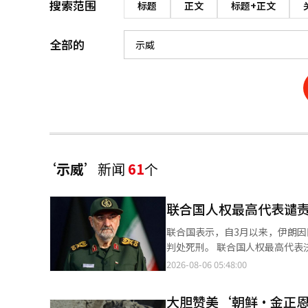
搜索范围
标题
正文
标题+正文
全部的
‘示威’
新闻
61
个
联合国人权最高代表谴责
联合国表示，自3月以来，伊朗因
判处死刑。 联合国人权最高代表沃尔克·图尔克于5日（当地时间）发表声明称：“自3月以来，伊朗的死刑执行和
判决数量有所增加。令人震惊的是，死刑
2026-08-06 05:48:00
1月全国范围内的骚乱中，伊朗
的空袭引发的战争中，伊朗当局仍继续镇压反对派。 图尔克代表指出：“
大胆赞美‘朝鲜·金正
指控的处决风险。”他还对伊朗