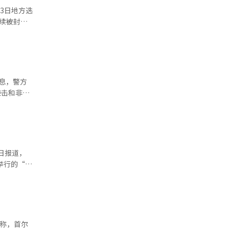
题作为向西班
3日地方选
摩洛哥之间
查中表示，
续被封锁
措施阻止移
与编辑。
因此适用职
回应“让
袭击和非法
能”，因此
己不是“选
拘留令。