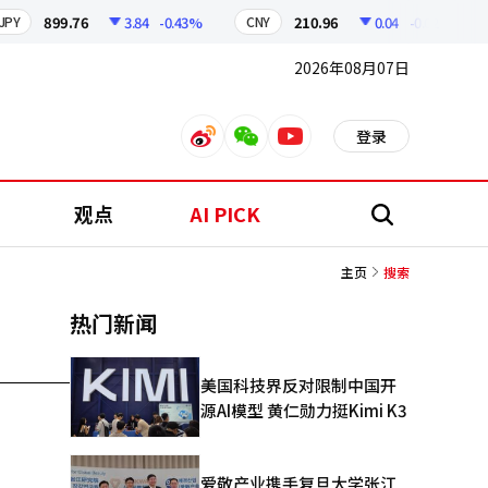
899.76
3.84
-0.43%
210.96
0.04
-0.02%
Y
CNY
K
2026年08月07日
登录
weibo
weixin
youtube
观点
AI PICK
搜
索
主页
搜索
热门新闻
美国科技界反对限制中国开
源AI模型 黄仁勋力挺Kimi K3
爱敬产业携手复旦大学张江