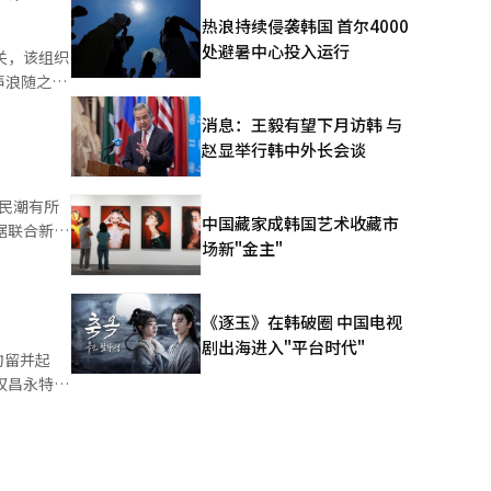
热浪持续侵袭韩国 首尔4000
处避暑中心投入运行
关，该组织
声浪随之扩
消息：王毅有望下月访韩 与
’、‘金正
赵显举行韩中外长会谈
等，涉及朝
讶。 看
民潮有所
中国藏家成韩国艺术收藏市
625受害
据联合新闻
场新"金主"
。”、“送
氛。在此
名自称支
军基地
民开放政策
《逐玉》在韩破圈 中国电视
冷漠的社区
剧出海进入"平台时代"
“边境开
拘留并起
间破灭。最
反对日本福
，他们也因
方讨论。多
悉，
洛哥的主要
部门瘫痪，
评声音，呼
用了“威