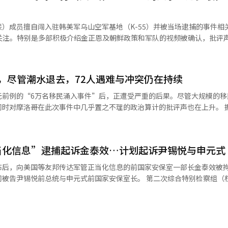
工智能（AI）系统翻译与编辑。
）成员擅自闯入驻韩美军乌山空军基地（K-55）并被当场逮捕的事件相
发了关注。特别是多部积极介绍金正恩及朝鲜政策和军队的视频被确认，批评
括‘金正恩委员长与新世界’、‘金正恩委员长与地方发展20×10政策
’、‘金正恩委员长与英雄部队’、‘金正恩委员长与新时代卫生革命’
，尽管潮水退去，72人遇难与冲突仍在持续
赞美究竟是针对谁的呢？”和“金正恩委员长与英雄部队”的字句，令人惊
无前例的“6万名移民涌入事件”后，正遭受严重的后果。尽管大规模的移
这样的内容应该被审查，怎么反而审查其他的呢？”、“这是贬低和仇恨
同时对摩洛哥在此次事件中几乎置之不理的政治算计的批评声也在上升。 
法吗？”、“引入人工智能进行各种审查，而这种表达自由却保护得很好
渐恢复城市控制，大多数摩洛哥人已返回故乡，但市区内仍然弥漫着紧张气
留在这里？”、“哇，竟然公然赞美敌国军队。”等评论。 根据警方等的消
数已至少达到72人。 最明显的后果是居民之间爆发的意识形态冲突。一
韩国大学生进步联合会的学生试图擅自进入位于京畿平泽市的驻韩美军乌山空
Vox）的居民表示：“我们不能对所有人敞开大门”，并批评了推行移
当化信息”逮捕起诉金泰效…计划起诉尹锡悦与申元式
对面的数十名左翼示威者聚集在一起，反驳称：“对那些迫切想越境的人
大陆梦想的移民们在越过塞乌塔边境后，境遇惨淡。他们通过社交媒体得知
管宣布后，向美国等友邦传达军管正当化信息的前国家安保室一部长金泰效被
但面对紧闭的商店、警方的查控以及部分居民的明显敌意，他们的希望瞬
总统与申元式前国家安保室长。 第二次综合特别检察组（权昌永特别
练的示威 ▲反对萨德（THAAD）部署的活动 ▲主张废除国家安全法 ▲
满面地转向摩洛哥。目前，留在塞乌塔市区的移民人数估计不足1000人
职权滥用的罪名对金泰效进行拘留起诉。 金泰效被指控在紧急军管宣布
府机关及公共机构进
饱受饥饿之苦。 随着事态逐渐平息，外界对此次事件的根本背景展开了多
过国家安保室与外交部公务员向美国等主要友邦解释军管的背景与正当性。 据
空军基地的擅自闯入事件进一步加剧了围绕大进联
斯于7月20日访问阿尔及利亚并扩大天然气管道合作，这被视为刺激摩
是为了维护自由民主主义的措施。国会通过弹劾与预算削减等手段使行政
越了单纯的示威，直接涉及国家安全的军事设施的闯入是越界行为”的批
故意放松边境管控以煽动事态的分析得到广泛认可。西班牙国防部长公开使
说明也被提及。 信息中还提到尹前总统坚持反对北韩左派与反