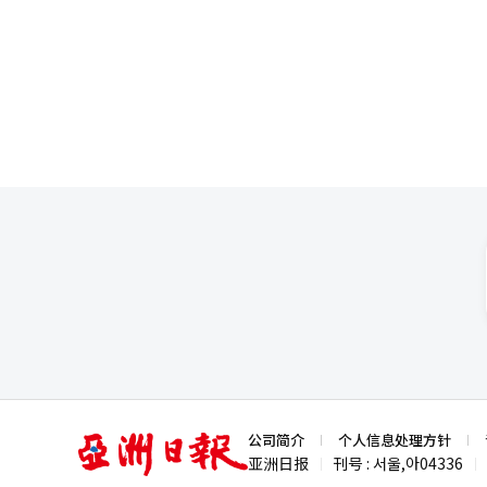
亚
公司简介
个人信息处理方针
洲
亚洲日报
刊号 : 서울,아04336
|
|
日
报