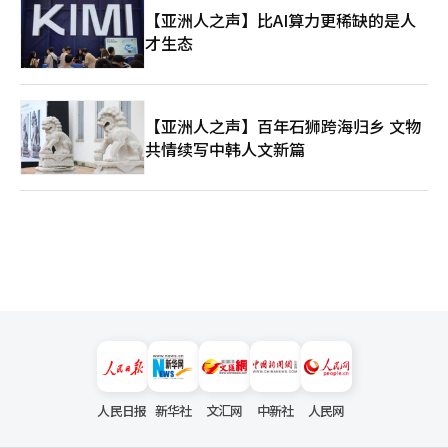
【亚洲人之声】比AI算力更稀缺的是人
才生态
【亚洲人之声】百年石狮跨海归乡 文物
共情续写中韩人文新篇
人民日报
新华社
文汇网
中新社
人民网