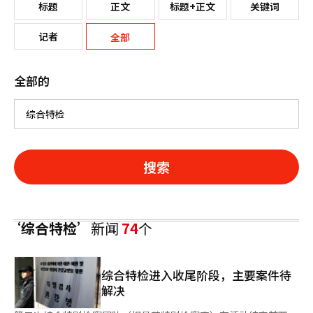
标题
正文
标题+正文
关键词
记者
全部
全部的
搜索
‘综合特检’
新闻
74
个
综合特检进入收尾阶段，主要案件待
解决