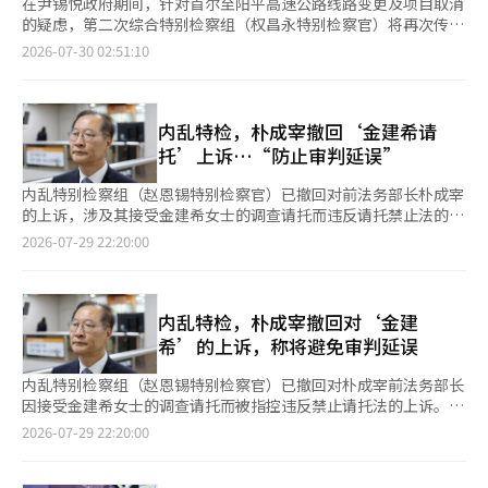
在尹锡悦政府期间，针对首尔至阳平高速公路线路变更及项目取消
的疑虑，第二次综合特别检察组（权昌永特别检察官）将再次传唤
元喜龙前国土交通部部长进行调查。 特别检察组计划确认元前部
2026-07-30 02:51:10
长是否在未遵循合法程序的情况下宣布取消项目，以及在此过程中
是否明知可能违反法律却指示发布与此相悖的新闻稿。 根据29日
法律界的消息，特别检察组定于下月6日上午10时以职权滥用的嫌
疑对元前部长进行调查。这是继23日首次调查后的第二次传唤。特
内乱特检，朴成宰撤回‘金建希请
别检察组表示：“后续是否追加传唤尚未确定。” 首尔至阳平高
托’上诉…“防止审判延误”
速公路的疑虑主要集中在尹锡悦政府成立后，高速公路的终点由京
畿道阳平郡阳西面更改为金建希夫人家族拥有土地的强相面。原计
内乱特别检察组（赵恩锡特别检察官）已撤回对前法务部长朴成宰
划以阳西面为终点的方案在2021年通过了可行性预审，但国土部
的上诉，涉及其接受金建希女士的调查请托而违反请托禁止法的公
在2023年5月开始审查以强相面为终点的替代方案，导致特惠疑虑
诉驳回判决。考虑到若公诉驳回部分被推翻，已判有罪的内乱重要
2026-07-29 22:20:00
浮出水面。 当时担任国土部部长的元前部长在争议扩散后，于同
任务从事罪也将一并发回重审，可能导致审判延误。 特别检察组
年7月宣布取消项目。特别检察组怀疑元前部长在未经过道路政策
于29日表示：“我们于27日撤回了对朴成宰的原审判决中公诉驳
审议委员会等必要程序的情况下决定停止项目。 特别检察组还在
回的请托禁止法违反部分的上诉。” 对此表示：“若公诉驳回判
调查取消过程中，国土部是否在法律审查中获得了“存在法律违规
决被采纳，已判有罪的内乱重要任务从事罪也将一并发回重审，可
内乱特检，朴成宰撤回对‘金建
可能性”的咨询意见，但元前部长却指示发布与此相悖的新闻稿。
能导致审理延误。”并指出：“为确保内乱案件的迅速审判，综合
希’的上诉，称将避免审判延误
特别检察组正在审查这一行为是否构成滥用部长权力，迫使负责项
考虑特检法的立法宗旨及公诉驳回在整体犯罪中所占的比重等因
目的公务员进行不必要的工作。 元前部长是否直接参与了终点变
素，做出了诉讼经济上的判断。” 同时强调：“这并不意味着对
内乱特别检察组（赵恩锡特别检察官）已撤回对朴成宰前法务部长
更的过程也是主要调查对象。元前部长表示，在特惠疑虑提出之
公诉驳回部分的原审法律判断是正当的。”并补充道：“撤回上诉
因接受金建希女士的调查请托而被指控违反禁止请托法的上诉。考
前，他并未参与高速公路项目，认为争议扩大后正常推进项目变得
的部分将移交给其他机构，以便迅速进行公诉。” 此前，首尔中
虑到如果公诉驳回的部分被推翻，已判有罪的内乱重要任务从事罪
2026-07-29 22:20:00
困难，因此决定中止原有程序。 特别检察组于15日对元前部长进
央地方法院刑事合议33部（李振官法官）于上个月22日对朴前部
也将一并发回重审，可能导致审判延误。 特别检察组于29日表
行了搜查，获取了其手机。随后在23日对元前部长进行了约9小时
长因内乱重要任务从事和职权滥用等指控判处25年有期徒刑，并依
示：“我们于27日撤回了对朴成宰的原审判决中关于公诉驳回的禁
的调查，并进行了手机取证。特别检察组将基于获取的资料确认元
法拘留。 然而，因接受金女士的请托，检方对其‘迪奥包收