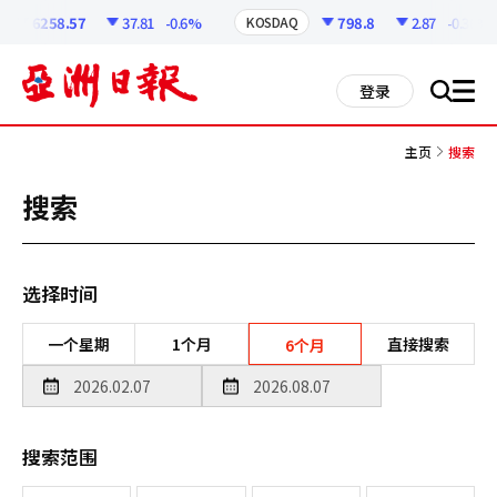
코
인
6258.57
37.81
-0.6%
798.8
2.87
-0.36%
KOSDAQ
정
보
all
登录
搜
men
索
主页
搜索
搜索
选择时间
一个星期
1个月
直接搜索
6个月
搜索范围