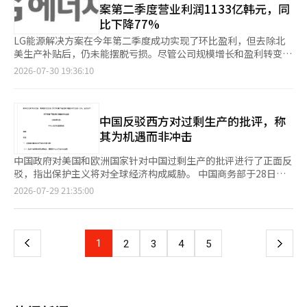
然根据泄露文件的数量、资料的市场价值以及泄露者所获得的报酬
案第二季度营业利润1133亿韩元，同
期，但没有额外的假期补贴。 业内人士分析，业绩差距直接反映
改变市场趋势。 造成这一局面的主要原因是利率。美国与日本之
来计算损失，但真正重要的并不是文件的数量，而是缩小技术差距
比下降77%
在员工福利水平上。实际上，造船和钢铁行业上半年的业绩走势也
间的利差超过2.5个百分点，而美国联邦储备委员会（美联储）在
所需的时间。产业技术泄露并不是个人因背叛公司而引发的离职争
存在差异。 造船行业由于高附加值船舶比例的增加和生产效率的
前一天的联邦公开市场委员会（FOMC）会议上暗示可能会在下次
LG能源解决方案在今年第二季度成功实现了环比盈利，但去除北
议，而是国家花费数十年时间、税收和人力积累的资产被转移到竞
提升，营业利润增长率超过两位数；而钢铁行业尽管部分企业的盈
会议上加息。因此，只要这种利差持续，日元贬值的趋势就难以改
美生产补贴后，仍未能摆脱亏损。尽管公司规模增长和盈利转变，
争国，个人从中获利的行为。因此，惩罚机制也应与此性质相符。
利能力有所改善，但由于中国低价产品的涌入、建筑市场疲软以及
变。 更为严重的问题是，日元贬值不再是日本经济的“福音”。
但主营业务的盈利恢复仍需时日。 LG能源解决方案于30日公布，
2026-07-30 19:36:10
在量刑标准中，应将国家核心技术的海外泄露作为独立的加重因
电费负担等原因，行业复苏的势头受到限制。 一位业内人士表
过去，日本是一个依靠汽车和电子产品出口的典型制造业国家。日
2026年第二季度的营业利润为1133亿韩元，同比下降77%。 同
素，并将损失计算标准从泄露者所获得的报酬转移到重新获取技术
示：“钢铁行业由于需要持续运转高炉，像造船行业那样进行长时
元贬值使得日本产品价格竞争力增强，企业业绩改善，因此日元贬
期，营收为7兆5602亿韩元，较去年同期的6兆562亿韩元增长
所需的时间和成本上。只有真正执行犯罪收益的没收和追缴，才能
间的集体假期并不容易，但最近根据行业情况，假期补贴和返乡费
值被视为经济利好。 然而，现状已然不同。日本企业已经将大量
24.8%，较上一季度的6兆5550亿韩元增长15.3%。营业利润虽然
避免“服刑后仍有利可图”的计算。对中介人和介绍组织的单独惩
等员工补偿水平出现差异的趋势。” 然而，假期结束后，造船和
生产基地转移到海外，日元贬值不再直接导致出口增加和国内生产
较去年同期的4921亿韩元下降77.0%，但较上一季度的2078亿韩
中国反驳西方对过剩生产的批评，称
罚，以及对通过海外法人和合作伙伴进行的间接泄露的监控也应同
钢铁行业的劳资关系都将成为下半年经营的最大变数。由于主要企
扩张。相反，由于日本大部分能源和食品依赖进口，日元贬值导致
元实现了盈利转变。第二季度业绩中反映的北美生产补贴（如IRA
其为机遇而非冲击
步进行。技术泄露的代价是致命的。已有评估认为，通用DRAM市
业正在进行今年的工资和集体合同谈判，或预告夏季斗争，预计在
进口价格急剧上涨，家庭负担加重，内需萎缩的恶性循环不断加
税收抵免）金额为2410亿韩元。 LG能源解决方案首席财务官李昌
场的份额已相当大程度上被让出。在中国企业以半价出售DDR4并
假期结束后的8月中旬，谈判将正式恢复。根据谈判结果，如果出
剧。 全球范围内的人工智能（AI）革命，日本也未能充分受益。尽
实表示：“由于电动车（EV）中低价产品和圆柱形电池出货量增
中国政府对美国和欧洲国家针对中国过剩生产的批评进行了正面反
进入DDR5量产阶段的市场中，韩国企业不得不面临市场份额下降
现罢工等劳资冲突，可能会导致生产受阻和经营不确定性加大。※
管日本引进了台积电并培育了拉皮达斯，宣告“半导体复兴”，但
加，以及北美能源储存装置（ESS）生产能力的扩大，营收较上一
驳，指出保护主义将对全球经济构成威胁。 中国商务部于28日在
的局面。剩下的防线是高带宽内存（HBM）及其后的先进AI半导
本报道经人工智能（AI）系统翻译与编辑。
在核心设备和材料的竞争力方面，先进半导体生产的主导权仍然掌
季度增长了15%。”他进一步指出：“尤其是ESS在北美和欧洲的
其网站上发布了题为“所谓过剩生产的中国立场”的长篇文件，驳
体。即使是CXMT也承认在HBM领域与韩国企业存在2至4年的差
页
2026-07-29 21:35:00
握在台湾、韩国和美国手中。即使投入巨额补贴，短期内改变产业
出货量扩大，较上一季度增长超过30%，保持了显著的增长势
斥了有关中国过剩生产的争论。 文件中指出，“一些国家和经济
距。这种差距可能会因几份资料而消失。HBM技术涉及DRAM核
结构也并非易事。在这种情况下，本周袭击日本半导体重镇熊本的
头。” ESS业务的增长尤为突出。电动车的营收较去年同期增长了
体因对本国产业竞争力和市场地位的担忧，将贸易和经济问题政治
心、基底芯片、堆叠和封装、热设计等多个方面。虽然可以推测出
一
强震进一步加重了负担。 更大的问题在于结构改革的滞后。低出
4.6倍，整体营收占比也扩大至20%后半段。今年上半年，最终客
化，强化对中国的制裁和保护主义。” 文件强调，过剩生产这一
各个工艺，但同时掌握这些条件只能通过经验获得。目前正处于向
生率和高龄化正在减少劳动力，拉低潜在增长率，而国家债务已远
户包括超大规模人工智能（AI）数据中心项目在内，获得了超过3
概念本身并没有国际共识，认为“各经济和产业的过剩生产情况应
定制HBM和先进封装过渡的阶段，正是泄露最为脆弱的时刻。已
上
1
下
2
3
4
5
超国内生产总值（GDP）的两倍，但财政支出仍在不断增加。本
兆韩元的新订单合同。 LG能源解决方案预计，随着AI技术的普及
根据该产业的发展阶段和水平进行判断。” 对于过剩生产与国内
经泄露的技术无法通过任何判决恢复。半导体的超越差距在于如何
周，日本总理高市早苗在债务扩大的担忧下，宣布将从明年4月起
和数据中心投资的增加，ESS市场的增长将持续。 为应对北美电力
需求疲软、国家补贴、贸易顺差之间的关联性，文件逐一进行了反
快速生产，而不是如何保持现有的2至4年优势。
一
降低食品消费税。在这种情况下，日本银行也难以迅速加息，因为
需求的快速增长，LG能源解决方案计划在今年稳定扩大以袋式LFP
驳。特别指出，“产业补贴与过剩生产之间并没有必然联
加息可能会同时加大政府的利息负担和金融市场的冲击。 因此，
为主的ESS生产能力，并在明年确保方形生产线，进一步巩固作为
系”，“合理的产业补贴可以弥补市场失灵，促进技术创新和环境
最近的日元贬值并不仅仅是汇率问题，而是日本经济增长放缓、产
页
最大ESS供应商的地位，以最大化客户的投资税收抵免（ITC）收
保护。” 文件还声称，中国的生产能力为全球经济提供了新的机