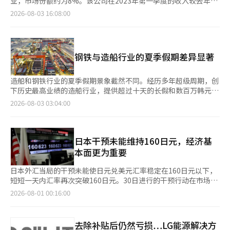
业，市场份额约为8%。该公司在2023年第一季度的收入较去年增
立即协助送医。对于流浪人员，首尔市组织114名工作人员组成48
划。KT则改进了结合OTT和设备优惠的“选择双重”套餐，并在
税减免优惠也将逐步缩减。电动车目前享有每辆300万韩元的消费
长了719%。2025年，创信内存科技实现了自成立以来的首次盈
2026-08-03 16:08:00
支应急救助队，负责发放生活物资，并全天24小时开放11处流浪
使用合作卡时提供最高142万2000元的折扣优惠。LG U+则通过在
税减免，但从2027年1月起将降至200万韩元，2028年1月起进一
利，目前正计划通过在上海证券市场上市筹集数百亿资金。公司表
人员专用避暑中心。 目前，全市约4000处公共避暑中心在高温警
线专属折扣券、长期免息分期付款和旧手机额外补偿等措施吸引客
步降至100万韩元。氢燃料电池车的减免优惠也将在今年年底前提
示，已开始量产服务器用的DDR5和移动设备用的LPDDR5X，同
报期间均接受市政府及各区联合巡查，重点检查开放时间、空调设
户。 Galaxy Z8系列将于当天开始逐步为预订客户开通，正式销售
供每辆400万韩元的减免，2027年1月将降至300万韩元，2028年1
时以市场价的一半出售旧款DDR4。几年前，该公司还被称为“差
备运行情况等，确保避暑设施正常发挥作用。
将于7日开始。※ 本报道经人工智能（AI）系统翻译与编辑。
月降至150万韩元。电动车和氢燃料电池车的消费税减免优惠预计
距五年”。半导体行业是一个难以追赶的领域，因为微细工艺的成
钢铁与造船行业的夏季假期差异显著
将在2028年12月31日终止。 此次措施引发了对环保车购买需求可
功往往依赖于失败的经验积累。要掌握在哪个步骤上出现缺陷、在
能萎缩的担忧。由于HEV的消费税减免优惠取消，消费者的实际购
什么条件下良率曲线下滑，必须经过数千次的试验和错误。虽然可
买成本预计将增加最多100万韩元（消费税70万韩元、教育税21万
以购买设备，但无法购买操作这些设备的条件。韩国内存产业在过
造船和钢铁行业的夏季假期景象截然不同。经历多年超级周期，创
韩元、增值税9万韩元）。电动车和氢燃料电池车的减免优惠也将
去30年中所建立的进入壁垒，正是这种时间的积累。因此，当后发
下历史最高业绩的造船行业，提供超过十天的长假和数百万韩元的
分别减少429万韩元（消费税300万韩元、教育税90万韩元、增值
企业的进度突然加快时，技术泄露往往被视为根本原因。当然，不
假期补贴；而经历长期低迷的钢铁行业则享受短暂的假期，几乎没
2026-08-03 03:04:00
税39万韩元）和572万韩元（消费税400万韩元、教育税120万韩
能仅仅将中国的追赶归因于一次泄露。国家补贴、庞大的内需市场
有假期补贴，度过了“安静的假期”。分析认为，行业差异导致员
元、增值税52万韩元），因此消费者的实际感受物价将上升。 业
以及能够承受亏损的资本共同作用。然而，如果学习曲线异常缩
工福利水平的显著差距。 根据行业消息，国内主要造船公司从8月
内人士表示：“在新车注册中，环保车的比例接近60%，如果消费
短，自然会让人怀疑是否有人提供了跳过这一曲线的资料。实际
初开始陆续进入夏季假期。由于造船行业的特点，户外作业较多，
税减免优惠结束，消费者将面临实际价格上涨，这将直接打击需
上，这种事件屡见不鲜。曾因涉嫌将三星电子18纳米DRAM工艺信
因此在酷暑期间采取安全和休息的措施。 HD现代重工业将于8月3
日本干预未能维持160日元，经济基
求。”他指出，在出口和内需双双低迷的情况下，原本依靠相对稳
息泄露给CXMT而被判处6年4个月监禁和200万元罚款的前高管，
日至13日进行为期12天的暑假。工会成员将获得约定工资的50%
本面更为重要
定的HEV和EV需求维持的行业将受到重大冲击。 不过，政府计划
最近在重审中被判刑。另一名曾在SK海力士工作并转至华为子公
作为假期补贴。根据个人工资水平的不同，补贴金额可能会有差
将消费税减免转为财政支持，以提高制度的效率。目前，财政部正
司的前员工，因涉嫌打印工艺资料而在上诉中被判处5年监禁和30
异，但预计最高可达数百万韩元。 HD现代三湖将于8月3日至14日
日本外汇当局的干预未能使日元兑美元汇率稳定在160日元以下，
在与相关部门协商扩大对电动车和氢燃料电池车的补贴。政府相关
万元罚款。业界普遍认为，5至6年的刑期无法有效遏制诱因。中国
进行为期13天的假期。假期补贴与HD现代重工业相同，约定工资
短短一天内汇率再次突破160日元。30日进行的干预行动在市场警
人士表示：“我们将根据市场情况逐步缩减电动车和氢燃料电池车
企业向核心人才提供数倍于现有薪水的待遇。完成合同后，即使在
的50%。 汉华海洋从上个月27日至7日进行为期12天的假期，三
惕性减弱的情况下，几乎是与美国同步进行的技术性突袭。然而，
2026-08-01 00:16:00
的减免额度，并转为财政支持，以便在需要的地方提供支持，从而
国内工作20年也难以获得的资产将留给他们。即使被韩国法律制
星重工业则从3日至7日进行为期5天的假期。两家公司均提供50万
投资者们似乎更关心的是“干预能维持多久”。 实际上，日本外
提高政策的效率。”他还表示：“通过补贴制度，可以充分抵消减
裁，他们也可能会计算出服刑后仍能获利的可能性。值得注意的
至100万韩元的假期补贴和返乡费。 相比之下，钢铁行业的氛围则
汇当局在4月底日元汇率超过160日元时，曾投入约11万7349亿日
少的消费税减免优惠。”
是，以上两起案件都因《产业技术保护法》和《反不正当竞争法》
截然不同。浦项制铁为员工提供每年5天的带薪假期，但不提供额
元（约105万亿韩元）将汇率拉回160日元以下，但不久后汇率又
去除补贴后仍然亏损…LG能源解决方
的修订而使得一审的刑罚加重。对罪行的界定标准也不够明确。虽
外的夏季假期补贴。现代制铁和东国制钢同样提供5天的夏季假
再次跌破这一水平。这表明外汇当局的干预更多是争取时间，而非