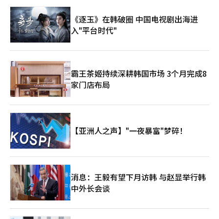
管此次文件可能在未来的中欧谈判中作为参考资料，但“由于欧盟
的根本担忧依然存在，仅凭一份文件难以改变谈判方向。”
《逐玉》在韩破圈 中国电视剧出海进
入"平台时代"
霸王茶姬持续深耕韩国市场 3个月完成8
家门店布局
【亚洲人之声】"一夜暴富"梦碎！
消息：王毅有望下月访韩 与赵显举行韩
中外长会谈