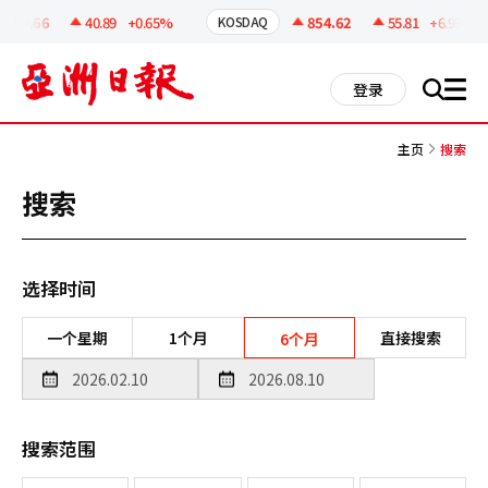
코
인
299.66
40.89
+0.65%
854.62
55.81
+6.99%
KOSDAQ
정
보
all
登录
搜
men
索
主页
搜索
搜索
选择时间
一个星期
1个月
直接搜索
6个月
搜索范围