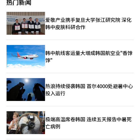
热门新闻
业竞争力变化、人口结构恶化和货币政策局限等经济基本面共同反
益。 当天，LG能源解决方案还发布了下半年重点推进的计划，包
遇。尽管一些人将近期中国制造的太阳能电池板和新能源汽车大量
映的结果。仅从日本政府将今年增长率预期从1.3%下调至0.9%这
括：改善ESS盈利能力和扩大订单动能、确保电动车订单机会和提
供应国际市场的现象称为“中国冲击2.0”，但文件认为这应被视
一点，就可以清楚地看出日本经济面临的困境。外汇干预虽然可以
升产能利用率、产品升级和下一代电池的准备等。 在ESS业务方
为“中国机遇2.0”。 文件指出，中国的生产能力能够促进全球创
爱敬产业携手复旦大学张江研究院 深化
暂时减缓汇率波动，但无法逆转结构性趋势。 韩国也不应将此视
面，计划推动北美五个生产基地的稳定运营，扩大电池包和连接单
新合作和技术进步，加速全球绿色和低碳转型，同时支持发展中国
为与己无关。没有提升未来产业竞争力和提高生产力的结构改革，
韩中皮肤科研合作
元的生产能力，并积极扩大大规模可再生能源项目和数据中心电力
家的工业化。 文件还指出，“保护主义只会扰乱全球经济和贸易
仅靠外汇干预或短期措施，无法保护货币和经济，这正是当前日本
基础设施的订单。 在电动车业务方面，计划在今年第四季度启动
秩序，不利于全球供应链的安全与稳定，以及产业合作的健康有序
给我们的启示。※ 本报道经人工智能（AI）系统翻译与编辑。
美国亚利桑那州46系列生产线，该生产线的设备效率较之前提高了
发展。” 中国商务部副部长严东在当天的例行新闻发布会上表
50%。通过逐步提高北美合资工厂的产能利用率，以及扩大波兰工
示，“一些经济体夸大了中国所谓的过剩生产问题”，并称此次文
厂的中低价解决方案出货，提升美国和欧洲的生产效率。 在下一
件是“为了纠正事实”。 此次中国立场声明的发布正值美国和欧
韩中航线客运量大增成韩国航空业"香饽
代电池领域，计划通过新型高功率无插头2170产品应对BBU和机
盟加大对中国过剩生产和贸易不平衡的压力之际。 美国贸易代表
饽"
器人市场，并计划明年向ESS和汽车客户提供钠离子电池的样品出
办公室（USTR）在3月启动了针对包括中国在内的16个经济体的
货。此外，还计划在年内准备采用干法电极工艺的试点生产线，推
所谓“结构性过剩生产”调查。中国与欧盟也在就贸易不平衡问题
进具备价格竞争力的全固态电池的试生产。 然而，业内人士指
进行谈判，双方已将10月定为解决方案的主要时限。 在欧洲市场
出，北美生产补贴的缩减可能性以及电动车需求恢复的速度仍然是
上，针对中国的电动车和太阳能等具有竞争力的产品的监管日益严
热浪持续侵袭韩国 首尔4000处避暑中心
业绩的关键变量。尽管ESS已成为新的增长支柱，但在电动车业务
格，分析认为此次文件是中国积极应对美欧对其“过剩生产”批评
的盈利未恢复之前，完全摆脱对补贴的依赖仍然困难。
投入运行
的举措。 对外经济贸易大学教授崔凡在28日接受《全球时报》采
访时表示，“中国在这个重要时刻发布此声明是为了纠正误解”，
并指出“国际社会应理解，一些国家产业竞争力的下降并非由于中
国的‘过剩生产’或产业补贴。” 然而，有观点认为此次声明难
以消除美国和欧盟对过剩生产的担忧。投资银行Natixis亚太地区
极端高温席卷韩国 连续五天报告中暑死
首席经济学家阿莉西亚·加西亚-赫雷罗在《日本经济新闻》中表
亡病例
示，“此次文件提供了北京的正式反驳和资料，但USTR可能将其
视为辩护，而非改变法律或政治走向的新证据。” 她还预测，尽