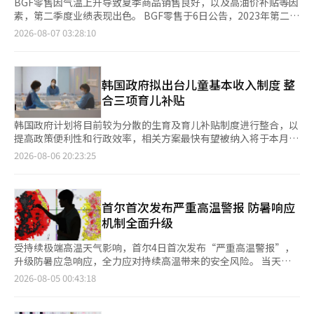
BGF零售因气温上升导致夏季商品销售良好，以及高油价补贴等因
素，第二季度业绩表现出色。 BGF零售于6日公告，2023年第二季
度的营业利润为849亿韩元，同比增加22.3%。销售额为2兆4268
2026-08-07 03:28:10
亿韩元，同比增长6%。净利润为568亿韩元，增长7.6%。 上半年
累计营业利润为1230亿韩元，比去年同期增长33.7%，销售额为4
兆5472亿韩元，增长5.6%。 6月，IBK投资证券预测BGF零售的第
二季度营业利润为796亿韩元，实际营业利润比预期多出53亿韩
韩国政府拟出台儿童基本收入制度 整
元，且超过当时市场预期的同比增长率（14.6%）。 BGF零售表
合三项育儿补贴
示，较去年减少的降水天数和平均气温上升，推动了饮料和冰淇淋
等夏季商品的需求。 消费信心的恢复、外国游客的增加以及高油
韩国政府计划将目前较为分散的生育及育儿补贴制度进行整合，以
价补贴的发放也为既有门店的销售增长提供了支持。尽管因物流罢
提高政策便利性和行政效率，相关方案最快有望被纳入将于本月公
工产生了一次性费用，但商品销售的增长和盈利能力的改善抵消了
布的明年政府预算案。 综合国会及相关政府部门消息，保健福祉
2026-08-06 20:23:25
这些影响。 从商品来看，利润率相对较高的饮料和冰淇淋销售增
部与企划预算处正在就整合三项普惠育儿补贴的方案进行研究。新
长显著。“可吃的甜点”系列和方便食品品牌“PBICK厨房”等差
的统一补贴制度将采用全新名称，体现李在明政府的政策特色。政
异化商品也推动了销售增长。与高油价补贴发放时间相吻合的生活
府相关人士透露，新的制度名称可能借鉴农村基本收入、青年基本
必需品折扣活动也为业绩贡献了力量。 政府于5月18日至7月3日向
收入等现有制度，命名为儿童基本收入。 现有的三项普惠育儿补
首尔首次发布严重高温警报 防暑响应
收入最低的70%国民发放了每人10万至25万韩元的高油价补贴第
贴在发放对象、发放时间及方式上各不相同。其中父母补贴面向0-
机制全面升级
二批。补贴通过信用卡、借记卡和预付卡、地方爱心商品券的方式
1岁婴幼儿家庭发放，0岁婴儿家庭每月可领取100万韩元（约合人
发放，以便在便利店等地方小商户使用。 商品结构也朝着更高盈
民币4800元），满1岁后每月可领取50万韩元。 儿童补贴则面向
受持续极端高温天气影响，首尔4日首次发布“严重高温警报”，
利性的方向调整。整体销售中，食品和加工食品的比例分别比去年
全国9周岁以下儿童发放，每月补贴10万韩元。根据今年3月修订
升级防暑应急响应，全力应对持续高温带来的安全风险。 当天上
同期提高了0.4个百分点和0.9个百分点，而烟草的比例下降，平均
并实施的《儿童补贴法》，领取年龄将逐步扩大，到2030年覆盖
午11时，气象厅对首尔全境发布“严重高温警报”。根据今年6月
2026-08-05 00:43:18
商品利润率得以改善。 门店战略则朝着细分客户群体的方向进行
至13周岁儿童。 “初次见面券”则在新生儿出生时一次性以消费
1日起实施的新制度，连续两天以上最高体感温度达到35℃以上，
升级。BGF零售针对1人和2人家庭的增加，强化了蔬菜、水果、肉
券形式发放，头胎可领取200万韩元，二胎及以上可领取300万韩
且最高体感温度达到38℃或最高气温达到39℃时，可启动这一最
类等新鲜食品的组合，扩大了专注于购物的特化店，并推出了“智
元。 政府同时还在研究统一补贴支付方式，将目前不同形式的补