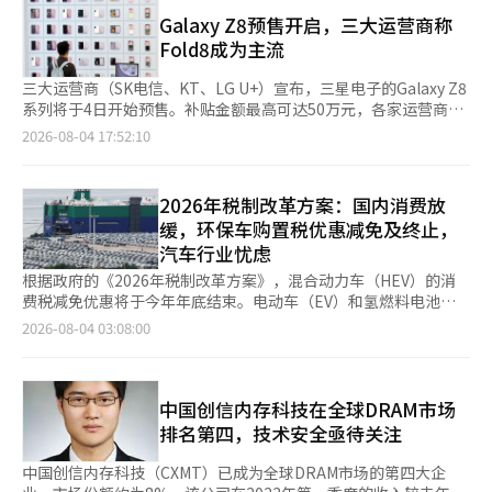
高等级高温预警。这是该制度实施以来，首尔首次进入“严重高温
能杂货店”。该策略旨在将以便当和方便食品为中心的便利店扩展
贴全部改为现金发放，这将取消使用范围限制，进一步提高育儿家
警报”状态。 行政安全部当天也通过手机短信发布提醒，呼吁民
Galaxy Z8预售开启，三大运营商称
为居民附近的食材购买平台。 针对外国客户的特化店也有所增
庭资金使用的灵活性。 按照现行补贴标准计算，今年在首都圈地
众尽量避免外出及户外活动，及时补充水分，关注老人及儿童的健
Fold8成为主流
加。在主要旅游景点设立了汇集外国游客偏好的商品的旅游商品特
区出生的头胎婴儿在满13周岁以前累计可获得3650万韩元的政府
康状况。 韩国疾病管理厅最新统计，仅3日一天首尔新增18例中暑
化店，而在外国人居住较多的地区则加强了当地食材和进口商品的
补贴。 若今后对制度进行整合，而补贴金额和发放时间保持不
患者。自5月15日进入高温监测期以来，首尔已累计报告热射病患
三大运营商（SK电信、KT、LG U+）宣布，三星电子的Galaxy Z8
销售。通过根据客户和商圈的不同调整商品组合，扩大了访客的流
变，新的统一补贴有望大致采用以下方式发放：出生时一次性领取
者185人，其中包括2人死亡。 面对超长待机的酷暑天气，首尔市
系列将于4日开始预售。补贴金额最高可达50万元，各家运营商通
入渠道。 BGF零售相关人士表示：“较去年降水天数的减少和平
200万至300万韩元，0岁期间每月领取110万韩元，1岁期间每月
将维持高温灾害二级“警戒”状态，并将高温综合应对指挥中心扩
过多种购机优惠，如套餐、合作卡和旧手机回收等，展开客户争夺
2026-08-04 17:52:10
均气温的上升等有利气候条件，消费信心的恢复、高油价补贴的效
领取60万韩元，此后至满13周岁，每月继续领取10万韩元。 不过
充至8个工作组，全力开展防暑救灾工作。 首尔市城市基础设施本
战。 据通信业界消息，三大运营商均将Galaxy Z8系列的最高补贴
果以及外国游客的增加，都是业绩增长的主要动力。” ※ 本报道
有意见认为，若仅更改补贴名称而不调整发放结构，民众实际体感
部负责的56个建设工地除涉及灾害和安全管理的紧急作业外，原则
定为50万元，但获得最高补贴的套餐有所不同。SK电信为月费10
经人工智能（AI）系统翻译与编辑。
政策效果可能有限。因此，相关部门还在讨论是否将部分补贴提前
上已全部停止户外施工。市政府要求民间建筑工地同步落实相关防
万9000元以上的用户提供最高补贴，KT为月费9万元以上，LG
2026年税制改革方案：国内消费放
集中发放，帮助家庭缓解育儿初期支出压力，或继续采取分阶段发
暑措施，并加强现场检查。 首尔主要旅游景点的文化解说服务以
U+则为月费8万5000元以上的套餐适用。 预售情况也十分火爆。
放方式。 政府强调，即使最终完成整合，补贴总金额不会低于现
缓，环保车购置税优惠减免及终止，
及明洞、北村、南大门等8个地区的移动旅游咨询中心也暂停运
SK电信表示，Galaxy Z8系列的预订客户较前作有所增加，尤其是
行标准。由于“初次见面券”依据《低生育与老龄社会基本法》实
汽车行业忧虑
营，仅保留6个旅游信息中心和7个固定咨询点继续提供服务。全市
20至40岁客户的比例比前作增加了约10个百分点，达到了65%。
施，而父母补贴和儿童补贴则依据《儿童补贴法》，因此若实施统
126处青少年活动中心也暂停所有户外活动，统一改为室内项目。
从普通直板手机转向折叠手机的客户比例也达到了62%，比前作增
根据政府的《2026年税制改革方案》，混合动力车（HEV）的消
一制度，还需要同步修改相关法律及预算体系。
首尔市将进一步扩大道路洒水降温措施，设置在人流密集区域
加了10个百分点。超过一半的预订客户选择了Galaxy Z Fold8。
费税减免优惠将于今年年底结束。电动车（EV）和氢燃料电池车
的“道路喷雾降温系统”喷水时间也由每次最长5分钟延长至10分
KT同样表示，预售规模较前作显著增加，超过一半的预订客户选
（FCEV）的消费税减免优惠也将从明年开始逐步缩减，预计在
2026-08-04 03:08:00
钟，以进一步降低路面温度。 首尔市还紧急拨付4.4亿韩元（约合
择了Galaxy Z Fold8。LG U+则显示，67.4%的预订客户选择了
2028年12月31日全面终止。受全球需求放缓和中国低价电动车冲
人民币207万元）补贴，用于采购瓶装饮用水、冰水及防暑救援物
Galaxy Z Fold8，Galaxy Z Fold8 Ultra占17.1%，Galaxy Z Flip8
击影响，国内汽车行业面临困境，内需萎缩的担忧加剧。 3日，相
资，并补充户外免费冷饮柜储备。 同时，市政府将向约41万个低
占15.5%。 不同型号的颜色偏好也有所不同。Galaxy Z Fold8
关行业透露，政府已发布税法修正案，决定于今年12月31日结束
收入家庭及次低收入家庭发放每户5万韩元空调补贴，并向残障人
Ultra在SK电信和KT中，紫色阴影最受欢迎。LG U+则显示，奶油
HEV的消费税、教育税和取得税减免措施。自2009年起，为促进
中国创信内存科技在全球DRAM市场
士短期照护机构及福利馆提供两个月空调运行费用。相关财政支出
色的Galaxy Z Fold8和粉色的Galaxy Z Flip8受到高度青睐。 各大
环保车购买，政府推出了每辆车减免100万韩元的税制优惠，随着
排名第四，技术安全亟待关注
约205亿韩元，将全部由首尔市灾害救助基金承担。 针对棚户区居
运营商计划通过差异化的促销活动来增强客户优惠。SK电信与
市场成熟度的提高，目前的减免金额为每辆车70万韩元。政府认为
民，首尔市特别对策组组织每天巡查两次，引导居民前往避暑中心
Netflix合作，提供前往济州岛的旅行和《无限挑战：跑在庆州》邀
税制支持的目标已实现，因此决定不再延长HEV消费税减免的适用
中国创信内存科技（CXMT）已成为全球DRAM市场的第四大企
或夜间纳凉点。社区护理人员将持续监测健康状况，一旦发现异常
请券等体验型奖品，并推出旧手机回收最高可补偿100万元的计
期限，该措施将于今年年底结束。 电动车和氢燃料电池车的消费