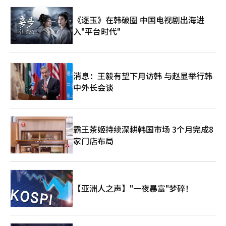
食品专业区。 GS零售相关人士表示：“专注于提升便利店个别店
铺的盈利能力、改善现有店铺的体质和运营效率，最终促成了业绩
《逐玉》在韩破圈 中国电视剧出海进
的改善。”
入"平台时代"
消息：王毅有望下月访韩 与赵显举行韩
中外长会谈
霸王茶姬持续深耕韩国市场 3个月完成8
家门店布局
【亚洲人之声】"一夜暴富"梦碎！