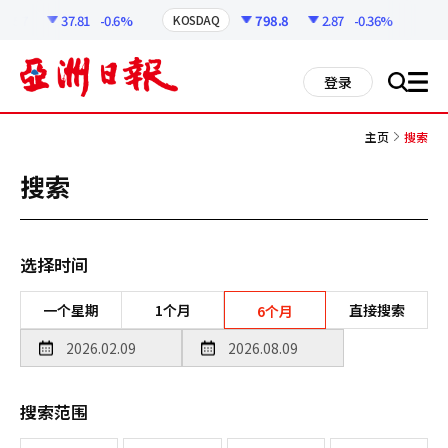
코
인
.57
37.81
-0.6%
798.8
2.87
-0.36%
KOSDAQ
USD
정
보
all
登录
搜
men
索
主页
搜索
搜索
选择时间
一个星期
1个月
直接搜索
6个月
搜索范围