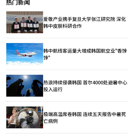
热门新闻
一代研究者培养等项目。通过SEED研讨会、FIRE研讨会、创新与
店铺扩展至1000家。 第二季度购物商品销售额同比增长49.6%。
创业研讨会（IES）等，支持新兴科学技术人员的国际共同研究和
各类商品的销售增长率为：蔬菜64%、肉类61%、水果28%、水
网络建设。此外，科学技术团体总联合会还将举办'KOFST下一代
产品13%。 外国顾客的增加也推动了便利店销售的提升。以外国
爱敬产业携手复旦大学张江研究院 深化
校友论坛（YGF·YPF）'，支持年轻科学技术人员的交流。※ 本报
支付方式为标准，GS25第二季度的外国销售额同比增长67.2%。
韩中皮肤科研合作
道经人工智能（AI）系统翻译与编辑。
利用知识产权（IP）进行合作的商品和差异化商品的销售也有所增
加。将“惠泽”商品系列扩展至面包类，普通面包销售额增长
20%，健康功能食品销售额增长98%。 GS零售不仅增加店铺数
量，还实施“拆除重建”战略，扩大现有店铺规模或迁移至优质位
置。这一战略旨在提高每家店铺的盈利能力，并将便利店的角色扩
韩中航线客运量大增成韩国航空业"香饽
展至近距离购物渠道，重点关注新鲜食品。 超市GS更鲜的增长幅
饽"
度更大。第二季度销售额为4698亿韩元，同比增长10.1%，营业
利润为93亿韩元，增长72.2%。第二季度末店铺数量为596家，比
去年增加36家。现有店铺的顾客数量也增长了3.9%。 快速消费品
的增长势头持续。GS更鲜第二季度快速消费品销售额同比增长
热浪持续侵袭韩国 首尔4000处避暑中心
49.5%。快速消费品在整体销售中所占比例也达到了9.9%，创下
投入运行
历史新高。 购物频道GS购物在单品销售的推动下，继续改善业
绩。第二季度销售额为2682亿韩元，增长0.9%，营业利润为267
亿韩元，增长6%。自去年第四季度以来，连续三个季度业绩改
善。 GS购物在第二季度围绕时尚、美妆和家居，单品数量比去年
增加46%。“核心正品”、“杰森乌”等时尚品牌以及新推出的内
极端高温席卷韩国 连续五天报告中暑死
衣品牌“UBGS”、美妆自有品牌（PB）“VU”、健康功能食品
亡病例
PB“简单生物”等均为销售贡献了力量。 通过将电视、移动设备
和社交媒体连接的销售策略，以及在移动应用内强化时尚、美妆、