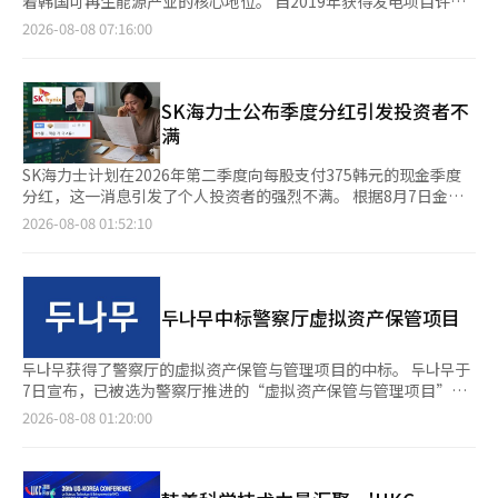
着韩国可再生能源产业的核心地位。 自2019年获得发电项目许可
而不是仅凭简单的平均等级来判断合格可能性。 学种为定性评
领导人哲学的场合，作为知识生态系统中心和国家竞争力堡垒
以来，由于农业发展区的规制，项目长期停滞。经过海宁县、前南
2026-08-08 07:16:00
估……必须确认录取变动及大学发布标准 对于学生综合评价（学
的‘高等教育（大学）’却显得缺乏存在感，令人失望。在总统的
光州综合特别市及相关机构的持续努力，项目终于开工，成为地区
种），入结成绩的解读应更加保守。学种不仅评估课程成绩，还包
国家治理视野中，大学似乎仍然停留在减少课外辅导费用的基础结
新的增长动力。 前南光州综合特别市于8月7日在海宁血道干涸地
括出勤、详细能力及特长（特特）、社团活动等，从学业能力、职
构和大学入学的瓶颈上。 当天总统发言中对大学入学制度的核心
举行了‘海宁再生复合区太阳能发电开工仪式’，正式启动
业能力、共同体能力的角度进行定性评估。 即使内申等级稍低，
认识是对现行‘大学入学能力考试（高考）’的强烈不信任和怀
400MW发电站的建设。 出席开工仪式的有气候能源环境部部长金
SK海力士公布季度分红引发投资者不
但在材料或面试中表现出优势的案例并不少见，因此考生应多角度
疑。总统称30年来持续的客观性高考为“选择正确答案的机械重复
成焕、前南光州综合特别市副市长黄基妍、海宁县长名贤官、国会
满
审视大学的评估标准及材料、面试的反映比例，而不仅仅关注入结
训练”和“初级计算机也能轻松完成的客观性高考”，直接批评了
议员朴志源、地方居民代表及韩国南东发电社长等250余人。 该项
中显示的课程成绩数值。 此外，录取变动情况和大学发布标准的
陷入评估便利主义的教育行政。对转向主观性、书面和论述型评估
目将在海宁县文内面和黄山面一带的479万㎡盐碱地上投资6807亿
SK海力士计划在2026年第二季度向每股支付375韩元的现金季度
差异也是不可忽视的因素。招生人数的增减、面试的引入、最低学
以改变中小学教学方式的批评是合理的。然而，这种批评的视角仅
韩元，建设总规模为400MW的太阳能发电站。 发电站还将包括全
分红，这一消息引发了个人投资者的强烈不满。 根据8月7日金融
力标准的放宽或废除等都会对申请者的竞争率和合格线产生直接或
停留在中小学教育的正常化和入学公平性上，并未扩展到应接受这
国最大规模的10MW农业型太阳能设施。预计在未来两年内完成建
监督院电子公告系统(DART)的公告，SK海力士决定每股普通股分
2026-08-08 01:52:10
间接的影响。 同时，各大学的入结发布标准是‘最终合格者（首
种评估并培养未来人才的‘大学’角色上。 李在明总统对高等教
设，并于2028年投入商业运营，运营期为20年。 此次开工具有重
红375韩元。此次分红的市价分红率为0.02%，总分红金额约为
次+追加）’还是‘最终注册者’，或是‘平均等
育的愿景似乎被困在‘人口学视角’和‘功能主义工具’中，而
要意义，因为它解决了长期阻碍项目推进的规制问题，使项目进入
2733亿2480万韩元，分红基准日为8月31日。 分红公告发布后，
级’、‘50%·70%切’等也各不相同，因此应明确区分，以制
非‘独立的学术中心’。在工作报告的答复过程中，总统的关注点
正轨。 海宁再生复合区太阳能发电项目于2019年获得发电项目许
主要股票社区和投资者纷纷批评称：“尽管业绩创历史新高，股东
定提前申请策略表。 ‘隐藏申请卡的钥匙’充员率与最低分数的
集中在减少课外辅导费用总额、扩大综合照护、赋予地方国立大学
可，但由于项目地点的生产力较低，被划入农业发展区，导致大规
回报却依然是‘微不足道’。” 尤其是一位投资者表示，基于SK
结合 在提前申请策略中，实际变量的隐藏指标就是‘充员率（追
入学自主权等行政成果和地方人才的保障上。连续17年的学费冻结
두나무中标警察厅虚拟资产保管项目
模太阳能发电设施的安装面临困难。 为此，海宁县与前南光州综
海力士的市值和股价，“即使持有价值10亿韩元的股票，这次季度
加合格率）’。充员率是指相对于招生人数，实际追加合格人数的
政策导致大学财务的自生能力丧失，研究型大学的全球竞争力下
合特别市、韩国南东发电共同向政府持续建议解除农业发展区限制
分红也仅有25万韩元”，并指出“按年计算，分红总额约为1.1万
比例，充员率越高，实际合格人数就越多，课程成绩的合格范围也
降，地方大学的特色化、基础学科的重要性、与海外知名大学的交
及推进太阳能发电项目的必要性，助力项目正常化。 结果，去年
亿韩元，但与预计的员工绩效奖金总额（约20万亿至25万亿韩
두나무获得了警察厅的虚拟资产保管与管理项目的中标。 두나무于
随之扩大。 尤其是当充员率与最低学力标准的满足率结合时，其
流等大学面临的重要议题却未曾深入探讨过一次。 更深层次的问
10月该项目被纳入总统主持的‘核心规制合理化战略会议’议程，
元）相比，股东回报显得微不足道。” 实际上，网友们也对国内
7日宣布，已被选为警察厅推进的“虚拟资产保管与管理项目”的
影响力更为显著。例如，西江大学地区平衡选拔化学专业的招生人
题在于，讨论大学入学制度改革的方式中显露出的‘对大学自主权
11月农业部批准解除农业发展区限制及农地转用许可，最大障碍得
股市股东回报的消极态度进行了讽刺，反应激烈。 在线社区的网
最终中标者。 该项目旨在建立对扣押虚拟资产的安全保管和高效
数为5人，但有46人申请，满足最低学力标准的考生为37人，充员
2026-08-08 01:20:00
的不信任’。总统表示“触及入学制度的例子没有得到称赞”，同
以消除。 经过长时间的停滞，项目终于进入开工阶段，名贤官县
友们表示：“即使持有100亿韩元的股票，也只能买一部三星折叠
管理体系。두나무在采购厅的公开竞争招标中获得了94.14分的最
率高达640%（追加合格32人），最终合格人数（5人+32人）与满
时批评了为避免公平性疑虑而依赖客观性考试的行政便利主义。然
长领导的海宁县可再生能源中心未来产业战略也将进一步加速。
手机”，“看来逃离国内股市是智力游戏”，“股东完全是冤大
高技术评估分，随后被选为优先谈判对象，并经过技术谈判后签署
足最低学力标准的考生人数（37人）一致，实际竞争率降至1:1。
而，在动摇入学制度的同时，作为教育和选拔主体的大学的智力自
尤其值得注意的是，海宁生产的可再生能源将用于国内领先的半导
头”，“市价分红率0.02%实在太低了”，“难怪大家都去美股
了最终合同。合同期限为一年。 두나무将通过数字资产托管服
金炳镇所长表示：“学生课程评价选拔中重复合格的情况较多，因
主性和人才选拔权却未被提及。对大学的看法似乎仅仅是将其视为
体企业的RE100实施。 发电站生产的电力将通过直接电力购买协
了”，“果然三星电子更有底蕴”等等。 专家们也指出：“尽管
务“Upbit Custody”来保管和管理扣押的虚拟资产。该公司计划