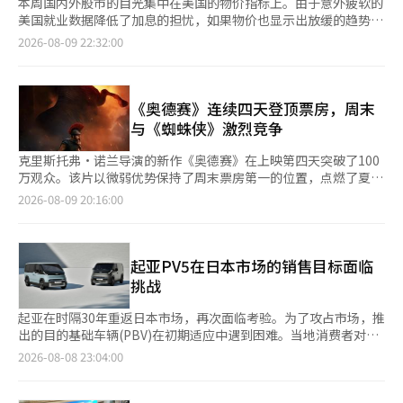
本周国内外股市的目光集中在美国的物价指标上。由于意外疲软的
美国就业数据降低了加息的担忧，如果物价也显示出放缓的趋势，
股市可能会继续保持友好的环境。相反，如果物价压力比预期更
2026-08-09 22:32:00
强，可能会再次加大对加息的警惕。 根据美国劳工统计局（BLS）
的消息，美国7月份的消费者物价指数（CPI）将于当地时间12日
上午8点30分公布，按韩国时间则为同日下午9点30分。 CPI是评
估美国联邦储备（Fed）货币政策方向的关键指标之一。特别是此
《奥德赛》连续四天登顶票房，周末
次发布是在8月7日公布的美国就业数据远低于市场预期之后，因此
与《蜘蛛侠》激烈竞争
备受关注。 根据美国劳工部的数据，美国7月份的非农部门就业人
数较上月减少了23000人。市场原本预计增加约8万人，但实际上
克里斯托弗·诺兰导演的新作《奥德赛》在上映第四天突破了100
却出现了就业岗位的减少。这被视为劳动市场可能比预期更快降温
万观众。该片以微弱优势保持了周末票房第一的位置，点燃了夏季
的信号。 失业率略微下降至4.1%，但这也受到劳动市场参与者减
影院的票房竞争。 根据9日电影票房综合计算系统的数据，《奥德
2026-08-09 20:16:00
少的影响。 在就业数据公布后，金融市场对联邦储备在9月份加息
赛》在8日当天吸引了525336名观众，登上了整体票房榜首。累计
的预期显著减弱。利率期货市场反映的9月加息可能性大幅降低。
观众人数达到1376787人。 《奥德赛》自上映首日以来连续四天
纽约股市对此持乐观态度。8月7日，标准普尔500指数较前一交易
保持票房榜首。在上映第四天的8日早上，累计观众人数超过了
日上涨0.62%，创下历史新高。以科技股为主的纳斯达克指数上涨
100万。根据发行方的数据，这一速度比吸引了1690万观众的《王
起亚PV5在日本市场的销售目标面临
1.30%，道琼斯工业平均指数上涨0.28%。按周计算，标准普尔
与国》以及诺兰导演的前作《奥本海默》快了一天。 周末的影院
挑战
500指数上涨3.58%，纳斯达克上涨5.19%，道琼斯指数上涨
竞争十分激烈。《蜘蛛侠：全新一天》在同一天吸引了513897名
2.96%。 然而，市场的关注很快转向物价。如果仅从就业放缓来
观众，排名第二。该片的累计观众人数为5447888人。当天《奥德
起亚在时隔30年重返日本市场，再次面临考验。为了攻占市场，推
看，联邦储备可能不需要进一步收紧政策，但如果物价再次强劲上
赛》和《蜘蛛侠：全新一天》的观众人数差距仅为11439人。 第三
出的目的基础车辆(PBV)在初期适应中遇到困难。当地消费者对本
涨，情况可能会有所不同。 美国6月份的CPI较上月下降0.4%。与
名是动画片《爱的哈丘平：鲸鱼宝石的传说》，当天吸引了
土品牌的偏好以及日本汽车制造商的强大基础设施，都是起亚需要
2026-08-08 23:04:00
去年同月相比上涨3.5%。剔除波动性较大的食品和能源后的核心
124125名观众，累计观众人数为310157人。 《奥德赛》的成功与
克服的挑战。 根据日本汽车进口协会(JAIA)的数据显示，从今年1
CPI与上月持平，与去年同月相比上涨2.6%。 联邦储备设定的物价
夏季影院的趋势密切相关。此前，《希望》点燃了韩国电影的票
月到7月，起亚在日本的新注册车辆仅为16辆。6月和7月分别新注
上涨目标为2%。虽然CPI并不是联邦储备的官方物价目标指标，但
房，而《蜘蛛侠：全新一天》则吸引了超过500万观众，带动了暑