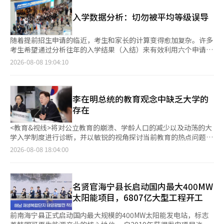
册7辆和9辆。由于之前未在日本销售车辆，因此未能进入统计数
市场将其视为判断货币政策方向的重要资料。 联邦储备在上个月
期观众的涌入。随着对大屏幕观影需求强烈的《奥德赛》的加入，
据。起亚于5月推出PBV 'PV5'，这是自1990年代初期以来，时隔
28日至29日举行的联邦公开市场委员会（FOMC）会议上，将基准
入学数据分析：切勿被平均等级误导
8月的影院再次进入了以大作为中心的竞争格局。 《奥德赛》讲述
约30年再次进军当地市场。由于过去在日本的业务以撤退告终，此
利率维持在年3.50%至3.75%不变。会议时，联邦储备评估经济活
了在特洛伊战争中获胜的英雄奥德修斯为回到等待他的妻子佩内洛
次起亚通过与日本综合商社商社的合作，成立了'起亚PBV日本
动稳健扩张，但物价仍高于2%的目标水平。 加息的决定并非全体
普的故乡伊塔卡而展开的十年旅程。该片基于荷马的史诗《奥德
（商社100%出资）'，以巩固当地业务基础。 然而，进入日本市
随着提前招生申请的临近，考生和家长的计算变得愈加复杂。许多
一致。在有投票权的委员中，有3人主张加息0.25个百分点。 因
赛》，展现了人类的意志、归乡以及神与人之间的冲突，体现了诺
场两个月以来的销售成绩未达预期。在新注册的16辆中，6月的销
考生希望通过分析往年的入学结果（入结）来有效利用六个申请名
此，8月12日CPI能否缓解市场的物价担忧成为关键。如果物价上
兰导演特有的宏大规模。 影片的成功也得益于导演诺兰的韩国
售数据（7辆）并非直接销售给客户，而是为了建立销售体系而在
额，但如果仅仅依赖大学公布的‘合格者平均等级’来草率决定申
2026-08-08 19:04:10
涨势头强于预期，因就业疲软而降低的加息预期可能会再次上升。
行。在上映前，克里斯托弗·诺兰导演、制片人艾玛·托马斯、演
展厅或试驾中注册的车辆。 7月注册的9辆车中，部分可能也用于
请，往往会导致失误。入学专家建议，考生应避免被简单数字所迷
相反，如果物价保持稳定，市场对联邦储备不再需要进一步收紧政
员马特·达蒙和查理兹·塞隆亲自来到韩国介绍作品，并在上映首
展厅等业务。起亚PBV日本于5月15日开始营业，并正在增加直营
惑，而应多角度分析至少2~3年的入学数据的详细背景、换算分数
策的期待将增强。 CPI公布的次日，即8月13日，美国7月份的生产
日超越《蜘蛛侠：全新一天》，以票房第一的成绩开局。 观众反
经销商。因此，实际客户销售数量在过去两个月内仅为个位数。这
和充员率等信息。 教育评估研究所于8日发布了考生在分析入学结
者物价指数（PPI）也将公布。PPI是显示企业在销售商品和服务时
响也相当稳定。根据发行方的数据，《奥德赛》自上映以来在CGV
使得外界认为起亚在日本市场的重新进入在初期适应上面临比预期
果时必须检查的关键点和数据使用方法。研究所所长金炳镇表
李在明总统的教育观念中缺乏大学的
所获得价格变化的指标，用于预测未来的消费者物价走势。 预计
的观众满意度指数为97%，在NAVER的评分为9.4。IMAX等特殊放
更大的困难。 起亚在日本市场设定的首个销售目标可能难以实
示：“在参考入学结果时，不应只查看前一年的数据，而应综合确
存在
国内股市也将受到美国物价指标的影响。 近期国内股市波动性显
映厅的观影需求持续上升，预计第二周的票房走势将成为关键。
现。起亚PBV日本计划在2026财年销售1000辆。要实现这一目
认至少2~3年的入结情况。”他指出：“由于每年的招生人数、申
著加大。尤其是三星电子和SK海力士等大型半导体股的表现，使
另一方面，《蜘蛛侠：全新一天》讲述了在《蜘蛛侠：无路可归》
标，按照日本财年计算，到明年3月，至少需要再注册984辆，但
请资格、录取要素的反映比例、最低学力标准等细节都在变化，因
<教育&视线>将对公立教育的崩溃、学龄人口的减少以及动荡的大
得KOSPI出现大幅波动。政府也表示，针对国内股市波动加大，将
之后被遗忘的彼得·帕克与一个神秘敌人相遇的故事，该敌人让他
以目前的速度，额外销售数量可能连100辆都达不到。 关键在于能
此应以多年度数据作为基准，特别是对于新设招生单位，建议参考
学入学制度进行诊断，并以敏锐的视角探讨当前教育的热点问题和
采取措施以稳定市场。 美国股市中科技股再次表现强劲，这可能
重新记起自己的身份。这是一部动作大片，讲述了因DNA突变而获
否在初期建立起起亚独特的生态系统。日本消费者对本土品牌的偏
同一大学内其他专业或其他大学相似专业的入结情况。” 内申平
任务。同时，我们也将探索可持续的替代方案。有时，我们会对社
对国内半导体股的投资情绪产生积极影响。然而，如果美国物价超
2026-08-08 18:04:00
得无法控制的力量的彼得·帕克为了保护心爱的人而与新威胁作斗
好尤为强烈，而丰田、本田、日产等本土汽车制造商则建立了强大
均等级 ≠ 大学换算分数……决定合格与否的关键指标 考生在查看
会进行冷静而温暖的观察。 决定一个国家未来的最强有力的治理
出预期，导致国债收益率和加息预期再次上升，围绕成长股和科技
争的过程。 该片由德斯廷·克里顿执导，汤姆·霍兰德、赞达亚
的销售和服务网络，使得进口车品牌难以进入这个市场。因此，起
入结时最常犯的错误之一是将大学公布的最终注册者的课程成绩
手段是国家领导人的‘教育愿景’。最高领导者对教育的看法和哲
股的波动性也难以排除。 美国联邦储备下次FOMC会议将于9月15
·科尔曼、赛迪·辛克、雅各布·巴特朗、乔恩·伯恩塔尔、特拉
亚的差异化战略和当地分销网络的建立显得尤为重要。 为此，起
70%切或平均等级视为绝对的合格标准。 然而，实际的提前合格
学优先级将重塑国家的智力领域和生存方式。 从这个角度来看，8
日至16日举行。本周公布的CPI和PPI，以及未来发布的经济指
梅尔·蒂尔曼、迈克尔·曼多和马克·鲁法洛等人出演。※ 本报
亚预计将专注于扩大市场基础。除了目前销售的PV5乘用车和货车
与否并非仅由课程平均决定，而是由‘大学换算分数’来决定。由
月5日举行的教育部与国家教育委员会的总统联合工作报告令人感
名贤官海宁县长启动国内最大400MW
标，将成为影响9月联邦储备决策的重要因素。※ 本报道经人工智
道经人工智能（AI）系统翻译与编辑。
模型外，还将通过推出新车型来满足多样化的需求。此外，2026
于不同大学在科目反映比例、年级权重、职业选择科目反映方式等
到遗憾。在长达40分钟的讨论中，李在明总统以其一贯的直言不讳
能（AI）系统翻译与编辑。
太阳能项目，6807亿大型工程开工
年9月将在德国汉诺威举行IAA商用车博览会，预计将首次发布PV5
方面各不相同，因此即使是相同的内申2.1等级考生，在A大学和B
的语气指出了现行大学入学制度和中小学教育的问题。他批评了多
的下一代PBV 'PV7'，以提高在日本市场对PBV的关注度。※ 本报
大学的换算分数计算方式下，结果可能会有很大差异。 因此，考
项选择题的弊端，并强调了培养提问能力和在人工智能时代的思维
前南海宁县正式启动国内最大规模的400MW太阳能发电站，标志
道经人工智能（AI）系统翻译与编辑。
生应根据目标大学的计算公式，务必比较和分析自己的换算分数，
能力的重要性，这些观点令人信服。 然而，在应当集中体现国家