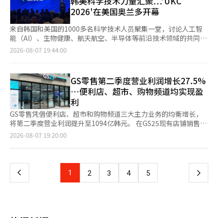
韩美科学技术力量汇聚…'UKC
此充员率通常较高，而学种或论述选拔由于大学评估要素的差异，
被动执行国家所设定的入学指南，并迅速提供产业界所需的技术人
议(PPA)供应给SK海力士。这不仅支持企业实现RE100目标，还提
企业创下历史新高的业绩，但如果股东回报率仍然无法与之匹配，
运营365天24小时的实时监控系统，并在与外部互联网隔离的冷钱
充员率相对较低。”他建议：“应仔细审查希望申请的招生单位最
2026'在美国奥兰多开幕
才的‘人力培养所’。 教育并非仅在中小学的基础学力中完成。
升全球出口竞争力，同时使海宁成为高科技产业所需的可再生能源
那么韩国股市的‘韩国折扣’问题将难以解决。”※ 本报道经人
包环境中管理资产。 Upbit Custody将应用多方计算（MPC）、分
近2~3年的充员率趋势，精心构建上升、信心、稳定申请的组
在知识霸权战争愈演愈烈的时代，决定国家水平的最终是作为最高
供应基地。 太阳能发电设施所需的主要设备将100%使用国产产
工智能（AI）系统翻译与编辑。
散密钥生成（DKG）、多重签名等安全技术。根据资产种类和用
合。”※ 本报道经人工智能（AI）系统翻译与编辑。
来自韩国和美国的1000多名科学技术人员聚集一堂，讨论人工智
学术殿堂的大学的竞争力。只要国家领导人将高等教育仅视为解决
品，预计将有助于激活国内太阳能产业及相关产业生态系统。 还
途，提供分离管理钱包的功能。 此次项目是将警察厅扣押的数字
能（AI）、生物健康、航天航空、半导体等前沿技术领域的共同研
入学问题的基础结构或地方照护的工具，韩国教育的根本性飞跃将
将推进与地方居民共享发电项目收益的共赢模式。 计划向文内面
资产的保管与管理体系委托给民间专业机构，두나무将利用其积累
究和技术商业化方案。 韩国科学技术团体总联合会（科学技术团
是不可能的。国家领导人必须在其脑海中确立对‘高等教育’的明
2026-08-07 19:44:00
和黄山面的居民提供发展基金，并在发电站运营的20年内与居民共
的数字资产托管和安全技术来执行该项目。 두나무相关人士表
体总联合会）与在美韩人科学技术者协会、韩美科学合作中心共同
确国家愿景和突破性政策决策。当对大学进行大胆投资和恢复自主
享发电收益。 此外，还将建设公园和海岸道路等基础设施，并开
示：“我们参与该项目是因为认同保护国家资产的公益性民间合作
主办的'2026韩美科学技术学术大会（UKC 2026）'于6日（当地时
性成为国家政策的核心优先事项时，韩国教育的未来才能真正实
展针对弱势群体的福利项目和奖学金支持等多项地方支持计划。
的初衷，并将基于积累的安全技术和控制能力，为公共安全和数字
间）在美国佛罗里达州奥兰多开幕。 UKC是北美地区举办的韩人
现。※ 本报道经人工智能（AI）系统翻译与编辑。
该项目不仅在地区内建设大规模发电设施，还将与居民共享发电收
GS零售第二季度营业利润增长27.5%
治安基础设施的稳定性提升作出贡献。”※ 本报道经人工智能
科学技术学术大会。自1994年首次举办以来，自2002年起与科学
益，并通过基础设施和福利的扩展构建地方共生型可再生能源模
…便利店、超市、购物频道均实现盈
（AI）系统翻译与编辑。
技术团体总联合会合作进行。今年的主题为'从想象到创新，再到
型。 海宁县在国家AI计算中心开工后，国内最大规模的太阳能发电
利
现实（From Imagination to Innovation–Into Reality）'。
站也正式启动，迅速扩大与可再生能源及高科技产业相结合的未来
1000多名韩美科学技术人员参与，讨论AI、生物健康、航天航
GS零售凭借便利店、超市和购物频道三大主力业务的均衡增长，
产业基础。 凭借丰富的日照资源和大规模可再生能源生产基础，
空、半导体、清洁能源等核心战略技术领域的共同研究和技术商业
将第二季度营业利润提升至1094亿韩元。 在GS25现有店铺销售大
未来有望吸引RE100企业和数据中心等高耗电高科技企业。 黄基
化方案。 权吴南会长在开幕式欢迎辞中表示：“在全球技术创新
幅增长的背景下，新鲜食品和外国顾客需求成为新的增长动力，
妍前南光州综合特别市副市长表示：“该项目是地方政府率先打破
页
2026-08-07 19:20:00
中心美国奥兰多，韩美科学技术人员能够共同开启将想象变为现实
GS更鲜和GS购物频道也为盈利能力的改善贡献了力量。 GS零售于
规制壁垒，推动大规模可再生能源发电站建设的典范。我们将努力
的创新之门，意义深远。”他还指出：“当韩美科学技术人员跨越
7日发布公告称，按合并口径计算，今年第二季度营业利润为1094
确保以太阳能等丰富的可再生能源为基础，半导体超级集群和数据
一
国界和学术界限产生共鸣时，将创造出改变人类未来的伟大成
亿韩元，同比增加27.5%。销售额为3兆1751亿韩元，同比增长
中心在地区的落地。”※ 本报道经人工智能（AI）系统翻译与编
果。” 开幕式后举行的'AI论坛'上，围绕美国能源部（DOE）主导
6.7%。净利润为646亿韩元，增长354.5%。营业利润超出F&N
辑。
上
1
下
2
3
4
5
的'基因任务'，讨论了高性能计算与AI、基础科学及工业现场的联
Guide的共识预期（1013亿韩元）。 便利店GS25主导了业绩改
动方案。 作为AI论坛的嘉宾，权会长强调了在AI时代韩美两国战略
善。第二季度便利店销售额为2兆3844亿韩元，同比增长7.1%，
一
合作的必要性。科学技术团体总联合会计划进一步加强作为连接国
营业利润为714亿韩元，增长21%。现有店铺的日均销售额增长率
内外产学研的科学技术合作平台的角色。 UKC 2026除了学术项目
达7.5%。 新鲜食品专营店的扩展影响了顾客数量和客单价的提
页
外，还将进行产学研合作、技术商业化、科学技术政策、创业、下
升。GS25将蔬菜、水果、肉类等购物商品强化，计划将新鲜特化