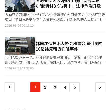
考勒亚铅因涉嫌盗用'项目克鲁塞布
否代缴。 金正官部长反对以营业利润为基础的绩效奖金，推动股
李兴九）审理，但由于移交全体合议庭，现将接受全体法官（法庭
东大会表决义务化 金正官产业通商部部长于6日表示：“我反对以
尔'起诉MBK与英丰，法律争端升级
行政处长除外）的判断。 此前，韩前总理和李前部长的辩护方曾
营业利润为依据的绩效奖金激励结构。”他解释称，正在推动修订
向各小组提交意见书，要求移交全体合议庭，称“内乱罪的法律理
公司法和资本市场法，以使大额绩效奖金的支付需经过股东大会表
考勒亚铅因MBK合作伙伴和英丰涉嫌擅自使用美国综合冶炼厂建设
论需要统一整理”。他们强调，由于两起案件的争议点重叠，事实
决。 金部长在6日于首尔新闻中心举行的观熏讨论会上作出上述表
项目“项目克鲁塞布尔”的名称和封面，已对其相关人士提起刑事
关系和法律理论需要统一，并可能成为正在进行的尹前总统内乱案
态。 金部长指出，在将营业利润的一定比例分配给员工的过程
诉讼。对此，MBK与英丰方面表示，这是对最大股东合法权利行使
2026-08-06 02:16:10
件的先例，因此需要全体合议庭审理。 上诉案件通常由由四名法
中，股东和投资者被排除在外。他表示：“公司的主人是股东，承
的压制，双方的经营权争夺再次升级为法律争端。 考勒亚铅于5日
官组成的小组宣判，但如果涉及公众高度关注或历史上需要进行司
担风险的投资者也应被视为重要角色。然而，在绩效奖金的争论
向首尔钟路警察署举报了韩国企业投资控股公司、英丰、MBK合作
法评估的争议等情况，认为小组审理不适当时，将移交全体合议
中，股东和投资者却被忽视。” 他进一步指出：“如果企业无视
伙伴副会长尹钟河及英丰文库控股公司代表张世焕，指控其违反不
庭。然而，尽管经过全体合议庭审理后宣判可能在小组中进行，因
股东和投资者的意见，谁还会愿意投资，谁还会愿意成为股东
正当竞争防止法和妨碍业务。 考勒亚铅声称，MBK与英丰在6月注
韩国建造技术人协会租赁合同引发的
此难以预判。 韩国最高法院通过全体合议庭的移交，如何评估紧
呢？”并强调：“最终，受害者将是管理层和员工。”※ 本报道
册了结合“项目克鲁塞布尔”名称和美国田纳西州的互联网域名，
10亿韩元租赁诈骗事件
急戒严的法律性质及当时国务委员的行为也备受关注。目前，首尔
经人工智能（AI）系统翻译与编辑。
并于上月初向当地政府官员等分发了印有该名称的活动邀请函，导
高等法院正在审理尹前总统的内乱案件上诉，预计将对此产生重大
致业务主体混淆。此外，在上月举行的当地招待会上，MBK介绍了
我们希望更进一步。亚洲经济调查报道团队‘发掘’由20至30岁
影响。 此前，最高法院全体合议庭曾处理过全斗焕新军部内乱案
其投资组合和英丰的石浦冶炼厂技术，妨碍了考勒亚铅的业务推
的记者组成，他们走入现场，接触人们，记录声音。我们追踪与生
件和李石基前统合进步党议员的内乱阴谋及内乱煽动案件。 韩前
进。 “项目克鲁塞布尔”是考勒亚铅于去年12月与美国政府及战
活息息相关的经济、产业、政治、社会、房地产和文化等各个领域
页
2026-08-05 21:20:00
总理因涉嫌在2024年12月3日紧急戒严宣布时，建议召开国务会议
略投资者共同宣布的，规模达740亿美元（约合11万亿韩元）的美
的问题。问题一直存在，但未能充分显现并传达至最后。‘发
以形成经过国务委员审议的外观，并在戒严宣布后试图让国务委员
国田纳西州综合冶炼厂建设项目。 考勒亚铅相关人士表
掘’将揭示那些看不见的事物，传达那些听不见的声音，我们将再
一
签字而被起诉。韩前总理在初审中被判处23年监禁，但在上诉中减
示：“MBK与英丰持续贬低项目克鲁塞布尔的价值，试图阻碍业务
次确认并执着追问。我们将代替读者走到他们无法到达的地方。
刑至15年。 李前部长则因接受尹前总统关于封锁国会等主要机构
推进，如今却冒充业务主体使用项目名称，实属对两国政府、投资
成立仅57天、注册资本仅1000万韩元的新公司Sovereign State于
上
1
下
2
3
4
5
及对媒体断电、断水的指示，并向消防厅长下达“采取适当措
者和股东的欺骗行为。我们将对妨碍项目正常推进的行为追究法律
2014年4月被选为首尔江南区三星洞韩国建造技术人协会别馆的10
施”的指示而被起诉。他在初审中被判处7年监禁，二审中则被提
责任。” 对此，MBK与英丰方面反驳称，项目克鲁塞布尔并非考
年长期租户。以此合同为基础，Sovereign的代表崔某在耗尽租户
一
高至9年。 随着案件移交全体合议庭，特检法规定的“上诉审应在
勒亚铅独占的注册商标，作为最大股东，他们仅为与当地利益相关
的租赁保证金约100亿韩元后，因涉嫌诈骗被不拘留起诉。尽管造
二审判决宣判日起三个月内宣判”的时限可能无法得到遵守。这两
者沟通而举办活动，并不存在冒充或侵犯营业标识的行为。 MBK
成了大规模损失，但协会对事件起因的初始租赁合同过程并未明确
起案件的时限分别为7日和12日。然而，这实际上被视为指导性规
页
与英丰方面表示：“项目克鲁塞布尔并非考勒亚铅独占的注册商
说明，留下了疑问。根据5日亚洲经济调查报道团队的综合报道，