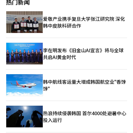
热门新闻
定，未能遵守也没有处罚条款。 此外，韩国最高法院于上月23日
标，作为最大股东，我们为与美国当地利益相关者合作而明确主办
租户方面在转租诈骗民事诉讼过程中，向法院申请提交与协会的租
也将金建希女士的德意志汽车公司股价操纵等案件的上诉审移交全
方并举办沟通活动，指责我们冒充或侵犯营业标识完全是无稽之
户选定程序相关的公告、审查标准、董事会会议记录等文件。然
体合议庭进行审理。※ 本报道经人工智能（AI）系统翻译与编辑。
谈。” 此外，他们还表示，之前提出的临时禁令申请并非反对项
而，法院对此申请予以驳回，导致与勾结疑云相关的关键环节——
爱敬产业携手复旦大学张江研究院 深化
目本身，而是针对通过第三方配售增资进行经营权防御的行为。
公司选定过程在审判中未能得到处理。双方对驳回的理由存在分
韩中皮肤科研合作
他们强调：“我们并非反对项目本身，而是为了阻止借此借口非法
歧。租户方面声称协会“根本没有审查程序，相关文件或会议记录
发行新股以增加友好股份的经营权防御尝试，呼吁崔董事立即停止
也不存在”，认为存在证明的障碍。而协会相关人士则表示：“我
将公司的资产和组织作为私利防御手段的行为。”※ 本报道经人
了解到是因为与转租合同争议无关而被驳回。” 问题在于，如果
工智能（AI）系统翻译与编辑。
租户方面的主张属实，即协会在法庭上主张“相关文件缺失”是事
实，那么这与协会的章程直接冲突。根据协会章程第39条第6项，
李在明发布《旧金山AI宣言》将与全球
关于“重要财产的取得、处置及租赁事项”必须经过董事会决议。
共启AI黄金时代
此外，章程第43条和第72条规定，必须将董事会会议记录等决议
事项记录并保存。如果相关文件或会议记录不存在，那么协会可能
跳过了章程规定的董事会决议程序，或未能履行会议记录管理的义
务，难以避免批评。实际上，国家采购网站和协会官网上保留了同
韩中航线客运量大增成韩国航空业"香饽
期发布的其他服务或别馆管理合同公告。然而，发生租赁诈骗的相
饽"
关租赁公告并未被确认。协会相关人士在与调查报道团队会面时表
示：“（Sovereign是）经过竞争性招标选定的。”并补充
道：“当时负责人员已更换，事情较久需要确认。”他表示只知道
是通过招标选定的，招标结构需要进一步调查，但未能提供具体的
回答。同时，他还表示：“文件保存期限已过，可能已被销毁”，
热浪持续侵袭韩国 首尔4000处避暑中心
但未能确认任何支持竞争性招标的证据。因此，成立不到两个月的
投入运行
新公司获得大型建筑的10年租赁权的特权提供疑云愈发浓厚。这让
人联想到类似的转租诈骗事件——“辉文高基金会事件”。当时，