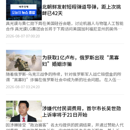
等与生活密切相关的纠纷，以减轻市民的法律痛苦。 分析结果显
天，该房地产整体被设定了最高债权额为27600万韩元的共同担保
留人数后，向朴前部长报告可以额外拘留约3600人。 当时，教正
示，及时处理部从案件受理到最终判决的平均时间仅为91天。这一
北朝鲜发射短程弹道导弹，距上次挑
权，而债务人并非法人，而是崔某个人。 在索伯林EPS强行扩展业
本部正在确认首都圈监狱和拘留所的拘留能力，并准备所谓的“违
数据比全国地方法院民事单独审判的平均时间223天缩短了132
衅已42天
务的同时，公司的债务迅速增加。一位了解公司情况的相关人士表
反戒严令者拘留计划书”，这一情况也被纳入调查。与尹锡悦前总
天。首次开庭的平均时间也为87天，比一般审判的139天快了52
示：“当时公司的总债务已超过300亿韩元”，“是用租户的押金
统在戒严期间指示逮捕政治人物等重要人士的指控相结合，法务部
天，使得当事人能够更快地与法官见面。 审判的质量和当事人的
具光谟与黄仁勋下周在美国硅谷会晤，讨论机器人与物理人工智能
和外部投资资金来偿还债务的结构。”在每月需向协会支付最多
是否准备了实际拘留这些人的空间成为了争议焦点。 特别检察组
满意度也显著提高。实际调解和和解率为42.2%，高于一般民事单
合作 具光谟LG集团会长将于下周访问美国加利福尼亚州的英伟达
9500万韩元的租金的情况下，这种结构难以维持。自2023年4月
当天公开的起诉事实包括：△指示首尔拘留所准备拘留违反戒严令
独审判的25.8%；而对一审判决不服提起上诉的比例为12.3%，仅
总部，与首席执行官黄仁勋会晤。这是自6月8日在首尔会面以来的
2026-08-07 07:00:20
起，需向协会支付的租金开始逾期。根据一审判决书，崔某在那时
者的情况 △指示为拘留违反戒严令者准备拘留空间 △指示审查紧
为一般情况的一半。这表明在一审中，双方之间的让步和妥协促成
两个月后再次会晤。 据商界消息，具会长预计将在下周与黄CEO
已知资金流动性已枯竭。尽管如此，他仍通过索伯林州与新租户签
急假释以确保拘留空间 △指示全国教正机构负责人为拘留违反戒
了更多的纠纷解决。 实际的救济案例也不断出现。一名遭遇租赁
会面。此次硅谷之行是他自4月以来的首次访问。 两人于6月5日在
订转租合同，继续收取押金。 在逾期五个月的情况下，2023年9月
严令者做好准备等。 特别是，审查紧急假释的指示显示，信前部
诈骗的租客在提起诉讼后，仅用两个月便获得了判决，并在房东的
首尔汝矣岛LG集团总部进行了约1小时的非公开会谈，表示将扩大
21日，协会向索伯林州发送了合同解除的内容证明，并于次日向居
长试图通过释放现有拘留者来为拘留违反戒严令者提供空间，这被
其他房地产分配程序中追回了保证金。在债务人账户被扣押的纠纷
在机器人、人工智能基础设施和自动驾驶等多个领域的合作。 会
为获取1亿卢布，俄罗斯出现“黑寡
民发出了退租的公文。此后，崔某向调查机构和债权人声称：“如
视为其角色的核心起诉事实。 对信前部长的调查最初由赵恩锡内
中，通过快速的和解建议消除了误解，帮助其重新振作。调查显
谈结束后，具会长表示：“今天时间有限，未能进行详细讨论，但
妇”婚姻诈骗
果出售松岛资产，可以全额偿还押金。”然而，由于亲属方面的停
乱特别检察组启动。内乱特别检察组发现教正本部在戒严期间确认
示，77%的当事人和律师认为该部门对权利救济有帮助。 法院行
我们也谈到了下次邀请他去加州的事，我希望能在那里讨论更多的
车场保全等债权债务纠纷，出售计划最终破裂，这一承诺未能兑
首都圈教正设施的拘留能力的情况后展开调查，但由于调查期限结
政处表示，民生案件法庭通过量身定制的审理和灵活的调解，得到
合作。” 青瓦台召开紧急安全会议，呼吁立即停止违反联合国决
随着俄罗斯-乌克兰战争的持续，针对俄罗斯军人战亡赔偿金的所
现。最终，索伯林EPS于2025年11月被宣告破产，租户的押金约
束，去年年底将案件移交给警方。 警察厅三大特检特别调查本部
了良好的评价，计划将试点运营的成果分享给全国法院，并考虑扩
议的行为 青瓦台国家安全室于6日召开紧急安全形势检查会议，因
谓“黑寡妇”诈骗在俄罗斯社会中成为新的社会问题。 在入伍前
100亿韩元实际上已无法追回。 首尔中央检察院刑事8部（部长金
接手此案，并于今年1月将信前部长以内乱重要任务从事的罪名移
大民生案件及时处理部的设立。
朝鲜在元山地区向东海发射短程弹道导弹，会议由国防部和联合参
与军人假结婚后，丈夫战亡后便窃取遗属赔偿金的案例屡见不鲜，
周炫）于今年4月以诈骗及伪造公文、使用伪造公文的罪名对代表
2026-08-07 03:24:20
交至首尔中央检察院。随后，随着综合特别检察组的成立，检察院
谋本部等相关机构参加。 国家安全室在会议中指示军方和相关机
俄罗斯议会也开始呼吁采取对策。 美国CNN在6日报道称，随着针
崔某进行了不拘留起诉，对董事尤某以诈骗罪起诉，对审计员李某
将案件移交给特检组，综合特别检察组于6月24日以嫌疑人身份传
构保持立即应对的态势，分析和评估朝鲜此次发射对我国安全的影
对战亡赔偿金的婚姻诈骗在俄罗斯蔓延，许多遗属的财产和赔偿金
以伪造公文、使用伪造公文的罪名起诉。检察机关掌握的受害者有
唤信前部长进行相关指控的调查。 信前部长曾作为证人出席朴前
响，并检查包括可能的进一步挑衅在内的必要措施。 青瓦台在当
被全部夺走的案例不断增加。 报道称，居住在圣彼得堡的37岁女
28名，受害金额为100亿3000万韩元，伪造的转租合同多达23
部长的刑事审判。由于当时自己也以嫌疑人身份接受调查，他拒绝
天的新闻稿中表示：“国家安全室因朝鲜在元山地区向东海发射短
性玛丽亚最近接到军方通知，得知其59岁的父亲在乌克兰前线受伤
涉嫌代付民调费用，首尔市长吴世勋
份。崔某在调查过程中因表示有偿还意愿而维持不拘留身份。然
就“违反戒严令者拘留计划书”的制定等主要指控作证。 被调查
程弹道导弹，召开了由国防部和联合参谋本部等相关机构参加的紧
后去世。然而，震惊并未就此结束。她甚至在父亲入伍前两天才得
而，承担债务后，即使处置资产，偿还押金的结构本就不可能。
上诉审将于21日开始
为向信前部长下达指示的朴前部长因参与戒严的指控等已被先行起
急安全形势检查会议。” 会议上共享了朝鲜导弹发射情况和军方
知，父亲与比他小22岁的女性结婚的事实。 这位女性将合法优先
尽管在民事诉讼一审中胜诉，租户们要收回押金的道路依然渺茫。
诉。朴前部长在一审中被判处25年监禁并被法庭拘留，目前正在进
的备战态势，并探讨了应对朝鲜未来动向的相关机构间的协作方
获得俄罗斯政府支付的父亲的死亡赔偿金。玛丽亚对CNN表
唯一可能获得资金的索伯林EPS正在进行破产程序，实际上已进入
因涉嫌接受“政治掮客”名太均提供的民调结果，并通过赞助人代
行上诉。 特别检察组认为，朴前部长的指示通过信前部长传达到
案。不过，国家安全室并未公开会议参与者的具体名单及讨论的措
示：“我从未见过她，也从未和她交谈过”，并称“我一开始就怀