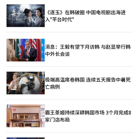
基金会方面在事先内定公司后成立法人并签订合同，后续审判中确
认了董事长与公司代表之间的勾结及保证金上缴结构。合同签署时
《逐玉》在韩破圈 中国电视剧出海进
协会内部情况也引发疑问。当时，金正中协会长自2013年首次通
入"平台时代"
过直选上任以来，推动别馆新建作为核心项目。在其任期内，他因
涉嫌对当时的协会审计员沈某进行人事及收益项目不当干预、别馆
新建利益干预等被检方控告。该事件因证据不足被不予起诉，但之
后的控告仍在继续。 作为监管机构，国土交通部的审计也对协会
的私下合同惯例提出了批评。在2016年的综合审计中，国土部指
消息：王毅有望下月访韩 与赵显举行韩
出，协会在2014年与首尔江南区签订建筑租赁合同时，尽管收到
中外长会谈
了来自两家公司的入驻提案，却仍然签订了私下合同。协会仅向特
定公司确认了租赁意向，尽管并非私下合同的对象，却未进行竞争
性招标，因而受到“注意”处分。在2021年的审计中，尽管应优
先考虑一般竞争性招标，但仅以董事会决议为依据，省略了这一程
序，进行了私下合同。因此，如果别馆租赁合同也没有公开招标记
极端高温席卷韩国 连续五天报告中暑死
录，则很可能被视为不透明的私下合同。另一方面，协会方面在调
亡病例
查报道团队的采访开始时表示：“我们会亲自见面解释资料，并说
明协会的立场”，但并未提交有意义的资料，并在相关询问中反复
表示：“由于民事诉讼正在进行中，难以提供详细的回答。”此
外，他们还强调：“由于Sovereign的诈骗，协会也遭受了相当大
霸王茶姬持续深耕韩国市场 3个月完成8
的损失，因此我们也是受害者。”※ 本报道经人工智能（AI）系统
家门店布局
翻译与编辑。