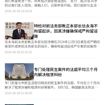
我们希望更进一步。阿朱经济调查报道团队‘发力’由20至30岁
的记者们走入现场，接触人们，记录声音开始。我们追踪与生活息
息相关的经济、产业、政治、社会、房地产和文化等各个领域的问
2026-08-08 18:04:00
题，这些问题一直存在，但并未充分暴露，未能传达至最后。‘发
力’将揭示那些不为人知的事物，传递那些未被听见的声音，我们
将再次确认并执着追问。我们将代替读者走到他们无法触及的地
特检对前法务部教正本部长信永海不
方。 成立仅两个月的初创公司索伯林州通过不透明的程序与韩国
拘留起诉，因其涉嫌确保戒严拘留设
建筑技术人协会签订了租赁合同。随后，该公司挪用了租户的押金
施
约100亿韩元，并用这笔钱开展其他业务，最终耗尽了押金。 上个
月24日，仁川松岛丽池中央大厦停车场的电动车充电器已不翼而
信永海前法务部教正本部长因涉嫌在2024年12月3日紧急戒严期间
飞。索伯林EPS曾宣传的国内最大规模电动车充电站‘梅加瓦
接受朴成宰前法务部长的指示，确保拘留违反戒严令者的设施而被
特’的地点，所有包括快速充电器在内的60个充电设施已被全部拆
起诉。 特别检察组认为，信前部长在全国各地的教正机构中指示
2026-08-08 02:20:20
除，停车场一角仅剩下一张皱巴巴的开业横幅。停车场的一侧正在
做好拘留准备，并审查紧急假释以确保拘留空间，因而参与了内
进行电气设备的拆除工作。 索伯林州的代表崔某也是索伯林EPS的
乱。 第二次综合特别检察组于7日通过媒体公告表示，已对信前部
代表。2022年10月，他在此地举行了梅加瓦特的开业仪式，并豪
长以内乱重要任务从事的罪名不拘留起诉。 根据特别检察组的说
言“将在全国主要节点扩展大型充电站网络”。 索伯林州与索伯
法，信前部长在紧急戒严期间接受朴前部长的指示，要求教正本部
专门处理民生案件的法庭平均三个月
林EPS名义不同，但实际上是一体的。两家公司的登记簿上，代表
和一线教正机构做好拘留违反戒严令者的准备。 具体而言，信前
内解决租赁纠纷
董事崔某和审计员李某的名字均被共同列出。负责与租户签订合同
部长被调查指示为应对在首尔拘留所拘留违反戒严令者的情况做好
的索伯林州董事尤某，实际上是索伯林EPS的登记董事。他曾向崔
准备，并要求实际准备所需的拘留空间，甚至审查紧急假释方案以
专门处理与市民生活密切相关的民生案件的法庭，平均在三个月内
某借款9500万韩元，并获得了索伯林EPS的3%股份。 从租户处汇
确保空间。 他还指示全国教正机构为拘留违反戒严令者做好准
解决了租赁诈骗和租赁纠纷等案件。 8月7日，韩国最高法院法院
入索伯林州账户的押金约100亿韩元中，相当一部分通过崔某的个
备。特别检察组认为，这种行为是执行朴前部长指示的方式，参与
行政处发布了对今年2月在首尔中央地方法院（4个地点）和昌原地
2026-08-08 01:08:00
人账户或直接转入索伯林EPS账户。流失的押金被推测用于松岛房
了戒严期间的内乱行为。 信前部长被认为是在2024年12月3日紧
方法院（1个地点）试点设立的“民生案件及时处理部”运营成果
地产的购买等。索伯林EPS于2022年夏季以3689万韩元的价格购
急戒严宣布后，了解首都圈及其他教正设施的拘留能力的人物。在
的分析结果。及时处理部旨在快速解决租赁保证金返还、房屋交付
买了丽池中央大厦内的停车场和洗车场。所有权转移登记完成当
早前的内乱特别检察调查中，曾有指控称他在确认全国拘留所的拘