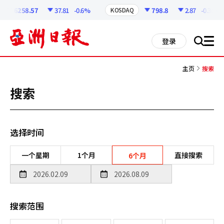
코
인
6258.57
37.81
-0.6%
798.8
2.87
-0.36%
KOSDAQ
정
보
all
登录
搜
men
索
主页
搜索
搜索
选择时间
一个星期
1个月
直接搜索
6个月
搜索范围