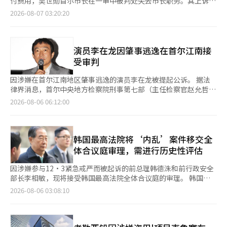
清算阶段。相关房地产和其他资产已被转入强制拍卖，清算结束
付费用，吴世勋首尔市长在一审中被判处失去市长职务。其上诉审
一线教正设施的违反戒严令者拘留准备。未来的审判中，法务部在
施细节。 警方对韩国足球协会进行11小时搜查，调查洪明甫任命
疑这是个骗局”。CNN尝试联系该女性以获取她的观点，但未收到
后，租户的份额因优先债权人的存在而难以期待。 阿朱经济调查
的开庭日期已确定。 根据法律界消息，首尔高等法院刑事第七部
戒严期间实际准备拘留对象的程度以及信前部长在内乱重要任务中
2026-08-07 03:20:20
疑云 警方对洪明甫前国家足球队教练的任命过程中的疑云展开调
回复。 在俄罗斯，军人战亡后，法律上“最近亲”将获得至少500
报道团队多次联系崔某以了解其立场，但崔某始终未作回应。尤某
（朴会根法官）将于21日下午2时举行吴市长因违反政治资金法而
的角色将成为主要争议点。※ 本报道经人工智能（AI）系统翻译与
查，于6日下午8时20分结束了对韩国足球协会的11小时搜查。 首
万卢布的一次性赔偿金。该制度最初是为了支持遗属的生计，但近
在通话中否认了与财务或管理的关系，并表示与伪造公文毫无关
提起的上诉审首场公判。与吴市长有相同指控的商人金汉正及前首
编辑。
尔警察厅广域调查队金融犯罪调查组于6日上午9时开始对位于忠南
年来，针对这一制度的组织性婚姻诈骗频繁发生，成为社会问题。
系。李某在通话中表示将稍后联系，但之后未再回复。※ 本报道
尔市政务副市长姜哲源也将在同一天接受审判。 吴市长因在2021
天安的韩国足球协会办公室和首尔钟路区的足球会馆进行搜查，历
俄罗斯当局和国营媒体称这些人是“黑寡妇”。 最近，一名军医
经人工智能（AI）系统翻译与编辑。
年4月7日首尔市长补选前，接受名太均提供的10次民调结果，并
演员李在龙因肇事逃逸在首尔江南接
时超过11小时。 这是自足球协会成立以来首次进行搜查。警方确
院护士因与她照顾的5名士兵相继结婚后，试图领取赔偿金而被解
让金汉正代付3300万韩元的费用，于去年12月被不拘留起诉。 一
受审判
认已获取足球协会的内部资料。 搜查令中列明了妨碍业务等嫌
雇，此事件引发了广泛关注。还有所谓“临终婚姻”的案例频频被
审法院，即首尔中央地方法院刑事合议22部（赵亨宇法官），于上
疑。警方计划在审查足球协会内部资料后，确认在教练任命过程中
曝光，入伍者在去世前的病床上结婚，批评的声音也在不断扩大。
月22日判处吴市长罚款1000万韩元，并命令追缴2100万韩元。姜
因涉嫌在首尔江南地区肇事逃逸的演员李在龙被提起公诉。 据法
是否存在不当干预。 关于‘舆论调查代缴’的吴世勋上诉审于21
分析认为，这一现象与俄罗斯政府的婚姻鼓励政策密切相关。CNN
副市长被判罚款300万韩元，金汉正被判罚款500万韩元。 一审认
律界消息，首尔中央地方检察院刑事第七部（主任检察官赵允哲）
日开始，初审判决失去市长职务 因涉嫌接受‘政治中介’名太均
指出，自2022年2月全面入侵乌克兰以来，俄罗斯积极支持入伍军
为，在起诉书中列举的10项民调中，有5项（3项未公开，2项已公
于5日以违反道路交通法中事故后未采取措施和妨碍酒精检测的罪
2026-08-06 06:12:00
提供的舆论调查结果，并通过支持者代缴费用，吴世勋市长在初审
人的快速结婚，允许省略一般的婚姻登记等待期，并通过国营电视
开）是吴市长委托名太均进行的，且金汉正代为支付了2100万韩
名对李在龙进行了不拘留起诉。 李在龙于3月6日晚上11时左右在
中被判失去市长职务，其上诉审的开庭日期已确定。 6日法律界消
台宣传地方政府主办的集体婚礼。 然而，这一制度也被指责为被
元。其余5项则无法确定是否由吴市长委托或金汉正代付。 根据政
首尔江南区地铁7号线清潭站附近驾驶时撞上中央隔离带后逃离现
息称，首尔高等法院刑事第7部（具会根法官）将于21日下午2时
犯罪分子所利用。去年，在西伯利亚的托木斯克，一名房地产中介
治资金法，若因政治资金不当受贿罪被判处100万韩元以上的刑
场。他在事故发生后又参加了另一场酒宴，约3小时后在朋友家被
对吴市长的上诉审进行首次开庭。与吴市长有相同嫌疑的商人金汉
在播客中表示：“找到参与特别军事行动的男性，战亡后可以获得
罚，将在5年内无法担任公职。若已担任公职，则需辞职。如若判
警方抓获。 警方认为李在龙试图通过所谓的“酒后再饮酒”方式
韩国最高法院将‘内乱’案件移交全
正和前首尔市政务副市长姜哲元也将在同一天接受审判。 吴市长
800万卢布（约合1亿4千万元）”，并称“现在很多女性通过这种
决生效，吴市长将不得不辞去市长职务。 因此，吴市长及所有被
消除酒驾证据，因此将酒驾嫌疑也一并移交给检方。 然而，检方
体合议庭审理，需进行历史性评估
因在2021年4·7首尔市长补选前，接受名太均提供的10次舆论调
方式购买便宜的公寓。这是一种商业行为。”该中介和主持人最终
告人和特别检察官民众基团队均对一审判决提出上诉。※ 本报道
通过“维德马克公式”推算李在龙驾驶时的血液酒精浓度，结果未
查结果，并让金汉正代缴3300万韩元的费用，于去年12月被不拘
被起诉，并被判处社区服务，向军人及其家属公开道歉。 俄罗斯
经人工智能（AI）系统翻译与编辑。
能明确证明其超过0.03%，因此对酒驾嫌疑决定不予起诉。※ 本报
因涉嫌参与12·3紧急戒严而被起诉的前总理韩德洙和前行政安全
留起诉。 此前，初审法院首尔中央地方法院刑事合议22部（赵亨
议会的代表性议员列昂尼德·斯卢茨基警告称：“参与特别军事行
道经人工智能（AI）系统翻译与编辑。
部长李相敏，现将接受韩国最高法院全体合议庭的审理。 韩国最
宇法官）于上月22日判处吴市长罚款1000万韩元，并命令追缴
动的家庭必须受到‘黑寡妇’和金融、电话诈骗者的保护”，并表
高法院于5日通过媒体公告表示：“韩前总理和李前部长的内乱案
2100万韩元。姜前副市长被判罚款300万韩元，金汉正被判罚款
2026-08-06 03:08:10
示这种犯罪行为已达到严重程度。 CNN还报道，一些事件中，军
件受到公众高度关注，历史上需要进行司法评估。由于被告人之间
500万韩元。 初审认为，在起诉书中列明的10项舆论调查中，有5
方人员与女性串通，招募孤儿或没有家庭的弱势男性，安排婚姻，
存在共犯关系，因此需要共同审理。”并指出：“根据各小组的请
项（3项未公开，2项公开）是吴市长委托名太均进行的，且费用由
然后将他们送往战斗风险高的前线，以谋取赔偿金的可能性。※
求，将在全体合议庭进行审理。” 韩前总理的案件由第二小组
金汉正代为承担。其余5项则难以确认吴市长是否委托或金汉正是
本报道经人工智能（AI）系统翻译与编辑。
（主审法官吴京美）审理，李前部长的案件由第三小组（主审法官