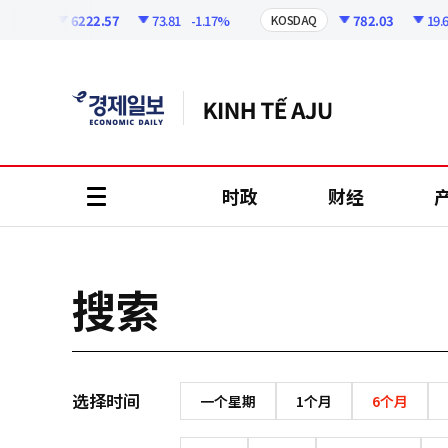
코
인
6222.57
73.81
-1.17%
782.03
19.64
OSPI
KOSDAQ
정
보
时政
财经
all
menu
搜索
选择时间
一个星期
1个月
6个月