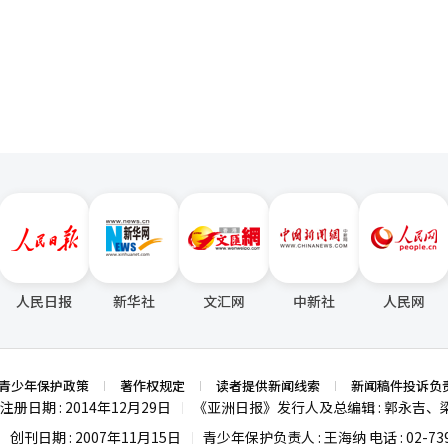
页
关注高价房屋持有者的决策将变得更加复杂，江南地区的观望态势可能会持
表示：“根据税制改革方案，高价单一住房持有者需要仔细考虑持有、出
江南三区为中心的持有者越来越多地推迟决策，买卖双方之间的拉锯战可
道的公寓价格上涨了0.16%，仁川上涨了0.03%。
.52%，成南市的分当区上涨了0.43%，光明市上涨了0.42%；而高阳
上涨了0.07%，
涨了0.11%，首都圈上涨
。在首尔，成北区上涨了0.49%，诺原区上涨了0.42%，江北区上涨了0.33
区和松坡区也有所上涨，但瑞草区保持不变。※ 本报道经人工智能（AI）系
人民日报
新华社
文汇网
中新社
人民网
青少年保护政策
著作权规定
读者提供新闻线索
新闻稿件投诉负
注册日期 : 2014年12月29日
《亚洲日报》发行人及总编辑 : 郭永吉、
|
创刊日期 : 2007年11月15日
青少年保护负责人 : 王海纳 电话 : 02-739
|
|