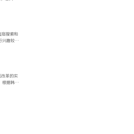
其是小学教
50公里，
行分配，因
m）也同时
的教育部编
住宿搜索和
时间后确认
特殊教育
造成变化的
旅行的好去
系统翻译与编辑。
馆也在建设
的合作，
航局
田的
制改革的实
和任务运营
《阳光先
国
的月球研究
价格较上周
动，以便他
方上涨了
01%，瑞
江南三区，