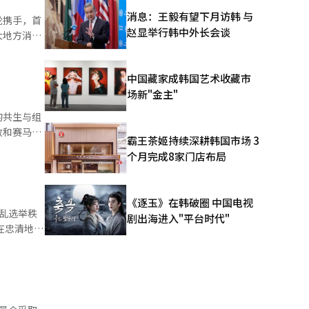
消息：王毅有望下月访韩 与
轮携手，首
山区10至
赵显举行韩中外长会谈
大地方消
本报道经人
次协
中国藏家成韩国艺术收藏市
地区的旅游
场新"金主"
与阿多拉邮
的共生与组
政和赛马运
霸王茶姬持续深耕韩国市场 3
方邮轮产业
个月完成8家门店布局
 此次
品的开发
字与人工智
《逐玉》在韩破圈 中国电视
给予差异化
乱选举秩
待能力，进
剧出海进入"平台时代"
轮游客的停
致党内分
表示：“希
干扰行为，
现场经验，