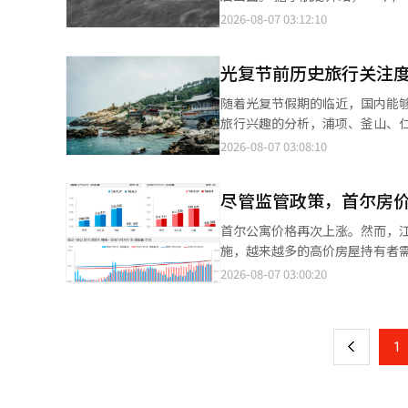
学教师的选拔人数，整体上教师
行了8次拍摄。所有拍摄工作于当天上午7时完成。 ‘다누리’在火箭上部
2026-08-07 03:12:10
师减少幅度较大，主要是由于现有的待聘人数积压所致。 该人士
点上空，使用高分辨率相机（LUT
多，因此此次的名额减少了。”
以每秒1.5公里的速度飞行，类似
此教育厅的自主决定有限。 任用考试的实施计划将于9月9日公布幼儿、小学、特殊教育（幼儿、小学）教师的相关
光复节前历史旅行关注
拍摄了同一区域，以观察表面的偏振特性变化。 此次观测资料显示，撞击点附近
信息，初中教师的相关信息将于9
了确认。早在上个月9日，‘다누리’
随着光复节假期的临近，国内能够
制确认结果进行调整。 报名将通过“在线教师招聘系统”进行。幼儿、小学、特殊教育（幼儿、小学）教师的报名时
观测是对预先预测的人工物月球
旅行兴趣的分析，浦项、釜山、仁川和大田等地的
间为9月28日至10月2日，初中
表面变化，而‘다누리’则同时
年同期增长了75%，成为增长
2026-08-07 03:08:10
资料。 美国国家航空航天局（NASA）的月球勘测轨道飞行器（LRO）也计划随后对撞击区域进行观测，而‘다누
处，同时游客还可以游览著名的死岛市场、英
리’所获取的观测资料将通过国际合作用于LRO的拍摄计
增加了43%。在釜山光复纪念
击坑的准确规模和形状、喷发物的
尽管监管政策，首尔房价
中，计划于2027年上半年开放。 仁川的住宿搜索量增长了38%。在青年白凡金九历史街，游客可以沿着金九先生的
作为国际共同研究资料使用，并将
生活和独立运动的足迹漫步。今年是
首尔公寓价格再次上涨。然而，
局长吴太石表示：“‘다누리’
旅行兴趣增长了14%。国家注
施，越来越多的高价房屋持有者需要
能力等方面的月球探测观测能力
生》和电影《辩护人》、《首尔的春天》等作品的拍摄
房地产院在8月6日发布的《20
2026-08-07 03:00:20
页
和宇宙探索战略提供重要基础。”
示：“Agoda的数据也显示，
上涨了0.26%。这一涨幅较上周的
们能够享受历史名胜和多样的体验
0.01%。 房地产院表示，在市场整体观望氛围的背景下，重建项目、大型公寓和交通枢纽附近的热门公寓交易仍在继
一
续上涨。 在首尔，江北地区的涨幅相对较大。中区上涨了0.54%，中浪区上涨了0.52%，成北区上涨了0.49%，诺原
上
1
区上涨了0.46%，西大门区上涨了0.
区上涨了0.32%，九老区和冠岳区
草区上涨了0.02%，而松坡区