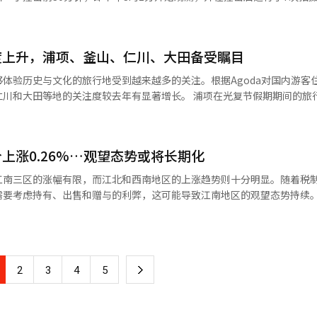
选拔呈减少趋势”，并指出“但很难明确计算各个因素的具体比例”。尤
撞击月球表面后，通过轨道控制，经过撞击
补充道：“去年招聘后仍在等待发令的待聘人数较
I）拍摄了撞击前后表面的情况。‘다누里’与撞击点的距离约为340至3
对于任用积压的担忧，市教育厅表示，教师的编制是根据教育部的标准进
于在首尔上空150公里处拍摄釜山发生的撞击。光视角偏振相机（PolCa
度上升，浦项、釜山、仁川、大田备受瞩目
的地形变化及喷发物扩散的痕迹得到
月30日公布在市教育厅官网上。此次公布的选拔人数可能会根据下半年
就对撞击预期点周围进行了两次预拍摄，以获取基准资料。 宇航局表示，此次
体验历史与文化的旅行地受到越来越多的关注。根据Agoda对国内游客
撞击进行轨道观测的重要案例。以往，人工物的月球撞击通常是在相当长
关注度较去年有显著增长。 浦项在光复节假期期间的旅行兴趣较去
教师的报名时间为10月12日至16日。初试将于11月7日进行幼儿、小学、
获取了撞击前的基准图像和撞击后的图像，从而获得了可以分离分析撞击
幅度最大的城市。这里以独立运动的历史遗迹德胜市场为中心，是享受历史
（幼儿、小学）教师的考试，初中教师的考试将于11月28日进行。 ※ 本报道经人工智能（AI）
日海水浴场和欢呼公园空间步道等景点。 釜山的住宿搜索量较去年同期
划制定。 观测资料将经过相关研究机构的科学分析，得出撞
馆，游客可以查看与光复和独立运动相关的记录。此外，釜山独立运动纪念
分布、表面反射和偏振特性变化等详细结果。分析结果将通过与NASA等
上涨0.26%…观望态势或将长期化
用于利用人工撞击体进行月球表面物性研究和自然陨石撞击解析的校正等。 宇
金九先生诞辰150周年，至29日将举办印章旅游和特别展览等多项活动。 大
江南三区的涨幅有限，而江北和西南地区的上涨趋势则十分明显。随着税
在月球轨道上捕捉到人工物撞击前后的场景，证明了我们国家在轨道控制
册文化遗产大田近现代史展览馆展示了大田的近现代历史。该馆还因电视剧
考虑持有、出售和赠与的利弊，这可能导致江南地区的观望态势持续。 根据韩
，这是一个重要的成就。”他还表示：“此次观测所获取的资料将为未来
地而闻名。 Agoda韩国分公司总裁亚历克斯·朴表
26年8月第一周全国周公寓价格动态》报告，截至8月3日，首尔公寓的交易
※ 本报道经人工智能（AI）系统翻译与编辑。
光复节期间对历史旅行地的关注有所增加，我们正在支持游客预订住宿和活
0.25%有所扩大。全国范围内上涨了0.09%，首都圈上涨了0.17%，地
。”※ 本报道经人工智能（AI）系统翻译与编辑。
下
2
3
4
5
43%。这主要是由于大型公寓和中小型公寓的购房需求持续。 在江南地区，金川
各上涨了0.30%，永登浦区上涨了0.29%。相比之下，江南区仅上涨了0.
一
的涨幅也仅为0.15%，低于首尔的平均水平。这表明，曾经主导上涨趋势的