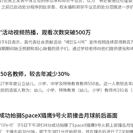
会讨论会上发表不当言论的徐范洙和郑宗午议员，认为“有必要通过伦理委
为“明显的相关行为”，并表示：“被查出的事项将在大会结束后也将毫
，之前已启动处分程序的赵京泰、权永镇和郑宗午议员的处分范围进一步
人工智能（AI）系统翻译与编辑。
时，保持对彼此的尊重，展现出民主党应有的风范。”※ 本报道经人工智
委员会会议上讨论了“旋踢失言”事件。首席发言人崔宝允在会议结束后
充调查权的讨论会发言，大家一致认为言行的严重性需引起重视，并认为
代表郑景植在声明中表示：“最近我们党所属的国会议员发表了对可怕犯
락'活动视频热播，观看次数突破500万
言行。”他对此深感歉意，并表示：“受害者的宽恕并不意味着问题已经
事件的再次发生。”由于党领导层一致认为有必要进行伦理委员会的处分，
司于6日表示，其代表社会贡献活动“배민도시락”宣传视频连续获得数百
论对徐议员和郑议员的处分。在党内，对于两位议员的处分意见不一。一
假期期间缺乏照顾和担心缺餐的孩子们，通过学校老师向他们提供便当和
主动离开党就是一种反省；如果不采取措施，那将是典型的双重标准。”
情以来，已累计为7483名儿童提供约18万餐的餐食。 最近引发关注的内
失误，受害者也已经道歉。出席讨论会的受害者表示希望集中于本案，而
배민应援便当”为名开展的线下活动视频。该活动以支持体育梦想者的汗水
“推动处分的做法无疑是在故意制造麻烦。”并对党领导层表示：“将事
会于釜山举行。 为了让因严格训练和体重管理而无法随意享用美食的青少
为何要这样引导党。”此前，徐议员在4日的讨论会上对出席的受害者说：
550名教师，较去年减少30%
、摔跤和射箭比赛的场馆附近设置了餐车，提供孩子们喜爱的炸鸡、比萨
擅长用手而不是脚。”在争议加剧后，徐议员和郑议员向受害者和公众表
向你，送上美味的支持 by.배민应援便当”视频在YouTube公开后13天
27学年度公立幼儿、小学、中学及特殊教育教师550名。这一人数较去年同
名）表示接受了徐议员的道歉，并表示：“讨论会内容很重要，不希望被
达532万。 배민在去年5月也曾为儿童节开展“第一次美味的日子 by.배
容。”※ 本报道经人工智能（AI）系统翻译与编辑。
少且未曾使用过外卖服务的山区孩子们，与外卖品牌合作在小学操场设置
，特殊小学7名）。中学教师共359名（中学科目292名，保健20名，图书
万。 崔终石优雅兄弟品牌部主任表示：“孩子们真实的反应让很多人产生
中学18名）。各科目的详细选拔人数可通过市教育厅官网公告查看。 此次选拔人
的温暖内容。”※ 本报道经人工智能（AI）系统翻译与编辑。
。小学教师的选拔人数从去年的276名减少至今年的173名，减少了103
成功拍摄SpaceX猎鹰9号火箭撞击月球前后画面
人数分别减少至2名和7名，而中学的选拔人数则增加至18名，显示出各
누리’于5日下午3时34分成功拍摄了SpaceX猎鹰9号火箭上部撞击月
方向。 市教育厅相关人士表示：“其他市和道也在减少小