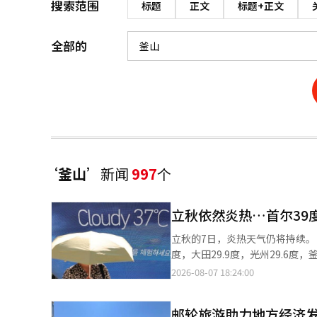
搜索范围
标题
正文
标题+正文
全部的
‘釜山’
新闻
997
个
立秋依然炎热…首尔39
立秋的7日，炎热天气仍将持续。 根据联合新闻的报道，截至上午8时，主要城市的气温为：首尔30.5度，仁川30.
度，大田29.9度，光州29.6度，釜山29
将在31至39度之间。 首尔的最高气温将达到39度，仁川和光州为38度，大田和大邱为37度，釜山为35度，蔚山为34
2026-08-07 18:24:00
度。 然而，从周末开始，我国周边的气压系统将发生变化。 从大气的下层到上层，整体的高气压结构将被打破，中
层的高气压将向东北方向移动。
邮轮旅游助力地方经济
压）经过。 因此，形成了北高南低的气压系统，相对较凉的东北风将吹入。 东北风将携带来自相对温暖的东海的水