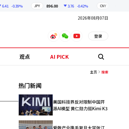
.41
-0.39%
896.00
3.76
-0.42%
210.39
JPY
CNY
2026年08月07日
登录
weibo
weixin
youtube
观点
AI PICK
搜
索
主页
搜索
热门新闻
美国科技界反对限制中国开
源AI模型 黄仁勋力挺Kimi K3
爱敬产业携手复旦大学张江