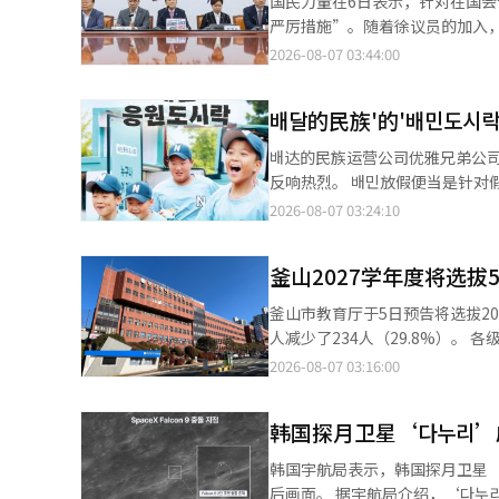
国民力量在6日表示，针对在国
逐渐适应组织。 韩国马协会英南地区总部长严永锡表示：“期待新员工在各自的岗位上积累经验，成长为引领韩国马
举干扰和非法选举活动明确界定
严厉措施”。随着徐议员的加入
协会未来的人才。”※ 本报道经
究责任。希望大家在激烈竞争的同
力量当天上午在国会举行的最高
2026-08-07 03:44:00
系统翻译与编辑。
示：“会议上讨论了关于废除补
的伦理委员会措施。”国会院内
배달的民族'的'배민도시
谑言论，这绝对是不应有的不当
将采取一切措施以防止此类不当
배达的民族运营公司优雅兄弟公
日召开的伦理委员会会议上将讨
反响热烈。 배민放假便当是针对
士指出：“如果他们真的反省，
并进行关心的活动。自2020年疫
2026-08-07 03:24:10
派议员则批评道：“这只是言语
今年5月少年体育大会现场以“
事情分散注意力。”他还指出：
主题，在第55届全国少年体育大
局势对党没有任何好处，不明白
釜山2027学年度将选拔
员，배민在进行跆拳道、曲棍球
旋踢吧。”郑议员回应：“我更
刨冰等美食。 记录这一现场的“奔
釜山市教育厅于5日预告将选拔20
出席讨论会的受害者金珍珠（化
超过500万，目前累计观看次数已
人减少了234人（29.8%）。 各级别的选拔人数为：幼儿、小学、特殊教育（幼儿、小学）教师共191名（幼儿园9
大家能努力让公众了解讨论会的内
当”活动。为了帮助附近餐厅较
名，小学173名，特殊幼儿园2名
2026-08-07 03:16:00
程，视频累计观看次数约为887
名，专业咨询16名，营养7名，特殊
我们将持续制作能够传达배민真诚
数的减少在小学教师方面尤为明显
韩国探月卫星‘다누리’
育教师方面，幼儿园和小学的选拔
差异。 "反映了退休、名誉退休及学生人数变化...待聘人数也有影响" 市教育厅指出，选拔人数减少的原因包括教师的
韩国宇航局表示，韩国探月卫星‘다
退休、名誉退休、学生人数的变化，以及教育部的教师供给
后画面。 据宇航局介绍，‘다누리’于撞击前30分钟，即下午3时1分开始观测，并在撞击后进行了7次拍摄，总共进