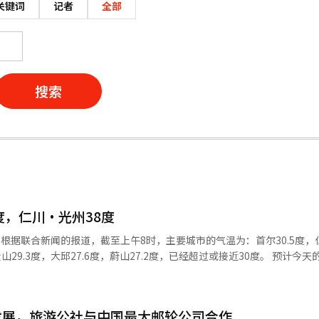
关键词
记者
全部
搜索
度，仁川·光州38度
2
.3度，大邱27.6度，蔚山27.2度，已经超过或接近30度。 预计今天的最高气温
这样，我国将处于中国东北部高气压的边缘。南方则有第13号台风“海豚
发展，旅游公社与中国最大邮轮公司合作