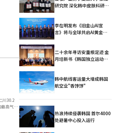
研究院 深化韩中皮肤科研合
作
李在明发布《旧金山AI宣
言》将与全球共启AI黄金时
代
二十余年寻访安重根足迹 金
月培新书《韩国独立运动圣
地：向旅顺口追问历史》出
版
韩中航线客运量大增成韩国
航空业"香饽饽"
热浪持续侵袭韩国 首尔4000
处避暑中心投入运行
”（低气