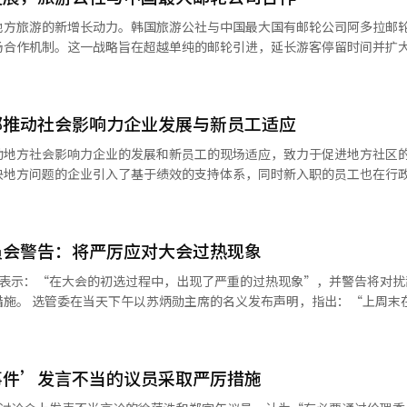
水量为：江原东海岸·山区30至100毫米（多的地
地方旅游的新增长动力。韩国旅游公社与中国最大国有邮轮公司阿多拉邮
岸·东北山区30至80毫米，庆北南部东海岸20至60毫米，济州山区·中
场合作机制。这一战略旨在超越单纯的邮轮引进，延长游客停留时间并扩
内陆·庆南东部内陆·独岛·乌岛5至40毫米，济州海岸5至30毫米。※ 
社计划以丽水为起点，逐步扩展到下半年的釜山、仁川、束草等主要港口。 此
邮轮发展协作体进行地方化改组后首次举办的活动。会议旨在现场检查各
部推动社会影响力企业发展与新员工适应
司和当地旅行社的定制合作方案。 阿多拉邮轮在今年上半年共计入境
20%的91个航次，占据了访韩邮轮市场的最大份额。公社计划在今年3月
动地方社会影响力企业的发展和新员工的现场适应，致力于促进地方社区
次协作体加强与中国邮轮市场和地方旅游景点的合作。 此次活动有来自中国
决地方问题的企业引入了基于绩效的支持体系，同时新入职的员工也在行
加，韩国国会议员办公室、全南省、光州市、丽水市等相关机构也参与了地
l Impact Let's Run）”的工作协议，并捐赠了9000万韩元的项目资金。
。通过检查旅游线路、接待能力和内容竞争力，未来将反映在邮轮旅游产
南地区的社会影响力企业，并在12月之前开展成长项目。支持领域包括数
员会警告：将严厉应对大会过热现象
项目资金、专家指导、社会效益测量和地
持项目不同的是，此次将企业创造的社会价值进行量化评估，并根据成果
日表示：“在大会的初选过程中，出现了严重的过热现象”，并警告将对扰
制”，并表示：“我们将通过开发具有地方特色的定制邮轮产品和改善接
区总部长奖和韩国社会企业振兴院长奖。 英南地区总部相关人士表
上周末在忠清地区
值能够得到回报的生态系统，以支持地方创新企业的持续成长。” 9名新员工现
联合演讲会等初选过程中，出现了严重的过热现象。” 特别是选管委提到，
丽水、束草、西山、浦项等主要港口的旅游项目和接待能力，旨在延长邮
定候选人支持者之间的冲突风险，称：“这是一种非常危险的行为，会导
旅游的振兴。※ 本报道经人工智能（AI）系统翻译与编辑。
兽医和骑马教练等多个岗位工作，学习赛马运营的各项事务。 釜山赛马运营部
不应成为对国民和地方居民的负担。” 此外，选管委表示，将对未来进
后准备了很久，听到合格的消息时非常高兴。”釜山广播部的朴在敏员工
事件’发言不当的议员采取严厉措施
和选举干扰行为进行严厉制裁，并强调：“如发生未获许可的选举活动或
个让客户更能沉浸的环境。”此外，其他岗位的新员工也在各自领域积累
此类行为，请遵循程序向选举不正之行为举报中心举报。” 同时，选管委将选