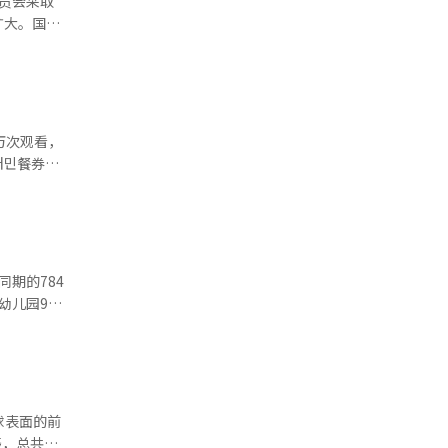
员会采取
不例外地追
扩大。国民
能（AI）
对记者表
应采取相应
罪事件的戏
解决，今后
预计在7
万次观看，
位领导层人
배민餐券，
而一位亲韩
容是배민在
不是因这些
和努力为
情引向处分
年运动
“来一次
、年糕汤和
示了歉意。
内观看次数
期的784
淹没。希望
민放假便
餐车的过
管理员6
共鸣，未来
名。特殊教
级别之间的
球表面的前