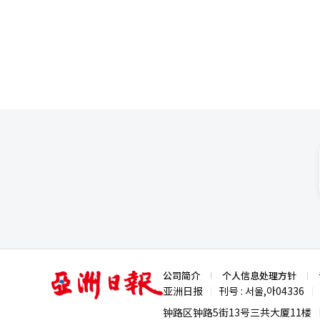
买卖双方均未急于交易。 然而，由于此次统计的调查基准日与税制改革方案的公布时间重合，因此价格变动不应被直
接视为税制改革的影响。市场普遍
们的银行房地产研究院的南赫宇
间的选择。”他指出：“随着以
剧。” 他还表示：“汉江带也有不少考虑进入江南市场的需求，因此短期内将不可避免地受到江南市场的影响。”他
预测，围绕持有成本和出售时机的观望氛围将持续一段时间。 京畿
在京畿道，龙仁市的气兴区上涨了0
和坡州市分别下降了0.14%和0.13%。 地方方面，虽然忠北上涨了0.09%，蔚山上涨了0.08%，全北
但济州、庆北、忠南和釜山则出现了下跌。 租赁市场也保持上涨趋势。全国公寓租赁价格上
了0.19%，首尔上涨了0.25%
上涨了0.32%。金川区、江东
辑。
亚
公司简介
个人信息处理方针
洲
亚洲日报
刊号 : 서울,아04336
|
|
日
报
钟路区钟路5街13号三共大厦11楼