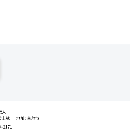
续。 我
售和赠与之
能会加
的日山东区
%，麻浦区
统翻译与编
责人
梁圭铉
地址 : 首尔市
|
-2171