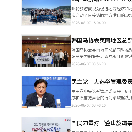
汽，遇到太白山脉时，将在东海岸和济州岛带来大量降雨。 预计降
邮轮旅游被视为促进地方经济和
方超过150毫米），庆北北部东海
次启动了直接访问地方港口的现
60毫米，釜山·蔚山·庆南中部
费。 韩国旅游公社于6日在全南丽水与阿多拉邮轮召开了“岛屿丽水邮轮协作体”会议。该协作体的重点是增加游客
2026-08-07 18:04:00
工智能（AI）系统翻译与编辑。
在港口的停留时间和地方消费，公
作体是对全国范围内运营的现有
韩国马协会英南地区总
资源和港口条件，并讨论地方政府、海外邮轮公
的451个邮轮航次中，运营了约
韩国马协会英南地区总部同时推
轮签署的战略伙伴关系的基础上，通过此
织竞争力的提升。该总部针对解
当地旅行社的21名相关人员参
营等多个领域积累实务经验。 英南地区总部最近与“大家的经济”社会合作社和社会创新研究院签署了“2026釜山
2026-08-07 03:56:20
发展方案的讨论。 参与者将在9日前往丽水和釜山，考察丽水博览会国际邮轮码头、乌冬岛、釜山国际市场、海东龙
·庆南社会影响力让我们奔跑（Socia
宫寺等主要旅游景点和港口设施
项目的核心是选拔10家釜山·庆
中。 公社计划以丽水为起点，巡回考察下半年的釜山、仁川、束草等主要港口，持续关注地方特色邮轮旅游产品的开
民主党中央选举管理委
能、综合照护、就业创造、多文化和地方发展等。 被选中的企业将获得初期
发、现场问题和制度改进任务。 公社主题内容团队负责人潘浩哲表示：“海外邮轮公司与国内相关机构在现场共同建
方资源对接等支持。与以往的支
民主党中央选举管理委员会于6
立了能够反映港口特性的合作机
的激励。优秀企业将获得韩国马协会英南地
序和损害党声誉的行为采取坚决措施。 选管委在当天下午以苏炳勋主席的名义发布声明，指出：“
一步扩大邮轮游客的引入。” 此次协作体与政府正在推进的邮轮旅游振兴政策密切相关。政府计划投入3400万元的
示：“我们将致力于创造一个社会价
和釜山·蔚山·庆南（釜庆地区）举行的
2026-08-07 03:48:10
追加预算，以改善釜山、仁川、
场部署...“提升实务能力” 今年被部署到英南地区总部的9名新员工已经进入实务工作4个月，正在继续适应现场环
在演讲会场内外发生的骚乱和特
留时间，扩大地方消费，促进地方
境。他们在行政、广播、裁判、出发、
裂，损害党的形象。选举新领导层的党内庆典
的孙裕晶员工表示：“辞去前职
国民力量对‘釜山旋踢
行的初选过程中的非法选举活动
望通过稳定的广播运营，创造一
将在确认事实后立即采取措施。若发生