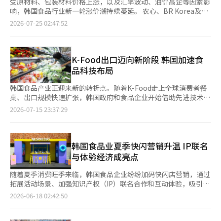
受原材料、包装材料价格上涨，以及汇率波动、油价高企等因素影
响，韩国食品行业新一轮涨价潮持续蔓延。 农心、BR Korea及CJ
Foodville近日相继宣布上调旗下部分产品价格，涉及方便面、零
2026-07-25 02:47:52
食、甜甜圈及烘焙产品等多个品类，平均涨幅约在6%至8%之间。
据韩国食品行业24日消息，农心将于8月1日起上调43个品牌产品
出厂价，平均涨幅5.8%。其中，杯装方便面、零食和饮料出厂价
分别平均上涨6.0%、5.5%和7.7%，韩式辣牛肉汤杯面、辛拉面杯
K-Food出口迈向新阶段 韩国加速食
面及虾条等主要产品均在调价范围内。预计韩式辣牛肉汤杯面零售
品科技布局
价将由1100韩元上调至1200韩元，90克装虾条将由1500韩元上调
至1600韩元。不过，占公司方便面销售额约63%的袋装方便面此
韩国食品产业正迎来新的转折点。随着K-Food走上全球消费者餐
次未纳入涨价范围。农心表示，将继续通过大型超市、便利店及电
桌、出口规模快速扩张，韩国政府和食品企业开始借助先进技术，
商平台开展促销活动，尽可能减轻消费者负担。 与此同时，BR
推动产业从“数量增长”转向“质量提升”。 韩国农林畜产食品
2026-07-15 23:37:29
Korea宣布，将于8月2日起将唐恩都乐（Dunkin Donuts）的39
部数据显示，今年上半年韩国农食品出口额达53.82亿美元，同比
款甜甜圈产品价格平均上调6.5%。其中，招牌糖霜甜甜圈和可可
增长5%，创历年同期新高。与此同时，出口市场呈现多元化趋
蜂蜜甜甜圈价格将由1700韩元上调至1900韩元。公司表示，此次
势。过去以美国、中国为主的出口结构，正逐步向中东、欧洲等新
调价主要受原材料及经营成本持续上涨影响，不过部分产品此前已
兴市场延伸。 作为K-Food第一大出口市场，美国今年上半年进口
韩国食品业夏季快闪营销升温 IP联名
下调售价，以减轻消费者负担。 此外，希杰（CJ）集团旗下烘焙
韩国农食品10.4亿美元，同比增长11.3%，为上半年历史上首次突
与体验经济成亮点
品牌多乐之日将于7月31日起上调部分面包和蛋糕产品建议零售
破10亿美元。除方便面、零食外，韩国泡菜和梨的出口额分别达到
价，涉及76款产品，平均涨幅8.2%。公司表示，受鸡蛋、小麦、
2460万美元和440万美元，多个品类均保持增长。 中东市场的增
随着夏季消费旺季来临，韩国食品企业纷纷加码快闪店营销，通过
食糖、棕榈油及包装材料等国际原材料价格上涨，以及汇率波动、
长尤为突出。受中东局势影响，当地物流一度受阻，3月韩国农食
拓展活动场景、加强知识产权（IP）联名合作和互动体验，吸引年
油价走高等因素影响，企业生产成本持续攀升，因此决定调整部分
品对中东出口额较前两个月平均水平下降超过50%。此后，随着政
轻消费群体关注。 据韩国食品行业17日消息，随着夏季户外活动
2026-06-18 02:42:50
产品价格。考虑到消费者负担，红豆面包、菠萝包、卡斯特拉蛋糕
府和企业开辟替代运输路线，加之保健功能食品和人参需求上升，
增多、人流量持续增长，企业快闪店布局正逐渐突破首尔圣水洞这
等畅销产品此次未纳入涨价范围。 业内认为，在国际原材料、包
出口自4月起逐步恢复。上半年韩国对中东农食品出口额达2.286亿
一传统热门区域，向汉江公园、酒店及商业街区等更多场景延伸，
装材料价格高企，以及汇率波动、油价上涨和物流成本增加等因素
美元，同比增长25.2%，增幅居各主要出口地区之首。 韩国方便