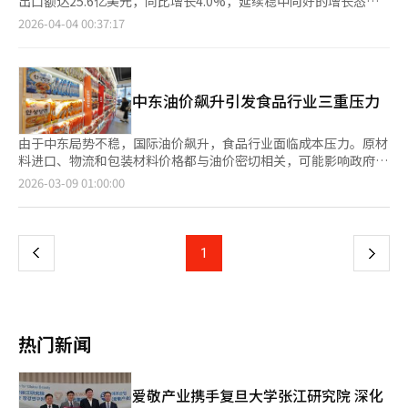
出口额达25.6亿美元，同比增长4.0%，延续稳中向好的增长态
度销售额和营业利润将分别同比下降4.3%和21.2%；东远产业营
新定位为“高蛋白海鲜零食”，重点瞄准20至30多岁的中国年轻
势。 从地区来看，中东、大中华区及北美市场表现较为突出，出
2026-04-04 00:37:17
业利润预计下降4.7%；大象集团业绩则基本与去年持平。业内认
消费群体。业内认为，三进鱼糕此番在华销售的已不仅是“鱼
口增速分别为32.3%、14.5%和6.3%，成为拉动整体出口增长的
为，大豆粕、小麦等原材料价格上涨，以及生物科技业务盈利低
糕”本身，更是“街头小吃文化”与健康消费理念。 然而，中国
重要动力。 从产品结构看，加工食品继续发挥支撑作用。其中，
迷，是拖累业绩的重要原因。 酒类行业同样面临消费疲软挑战。
市场对韩国食品企业而言并非坦途。业内普遍指出，中国本土品牌
方便面出口额达4.35亿美元，同比增长26.4%；糖果及休闲零食为
预计海特真露第二季度营业利润同比下降6.8%，乐天七星饮料业
模仿速度快、价格竞争激烈、地区口味差异显著，是韩国品牌面临
1.94亿美元，同比增长11.4%。此外，饮料出口额为1.64亿美元，
绩则与去年同期基本持平。 随着中东局势趋于缓和，供应链不确
中东油价飙升引发食品行业三重压力
的主要挑战。此前，多家韩国餐饮连锁品牌曾大举扩张中国业务，
同比增长4.5%；米制加工食品为6900万美元，同比增长9.4%；冰
定性有所减弱。业内普遍认为，在国内消费复苏缓慢的背景下，海
最终却因盈利恶化、竞争加剧而不得不收缩规模。正因如此，三进
淇淋为3100万美元，同比增长18%，相关品类均实现不同程度增
外市场已成为韩国食品企业业绩增长的重要支撑。未来企业间的业
鱼糕此次进军中国，被业界视为韩国食品业从“产品出口”向“文
长。 从细分市场来看，糖果和饮料在中国市场需求持续增长；冰
由于中东局势不稳，国际油价飙升，食品行业面临成本压力。原材
绩差距，或将进一步取决于全球市场布局能力和品牌竞争力。
化输出”转型的重要尝试。 近年来，三进鱼糕持续深耕“品牌体
淇淋则通过面向加拿大及欧盟市场推出植物基产品，实现较快增
料进口、物流和包装材料价格都与油价密切相关，可能影响政府的
验”概念：率先在韩国推出鱼糕烘焙坊模式，在釜山本店设立鱼糕
长，在一定程度上规避了乳制品出口限制带来的影响。同时，米制
物价稳定政策。根据行业消息，中东地区的冲突和霍尔木兹海峡封
页
2026-03-09 01:00:00
历史馆与体验馆，并推出“三进鱼糕小酒馆”等多元体验业态。与
加工食品在美国市场表现亮眼，即食米饭及冷冻炒饭需求持续上
锁危机导致油价急剧上涨。3月7日，美国纽约商品交易所4月交货
品牌升级同步，公司业绩也持续向好。数据显示，三进鱼糕销售额
升；在越南等东盟国家，年糕及相关产品出口亦保持增长势头。
的西德克萨斯中质原油（WTI）期货收盘价为每桶81.01美元，较
一
从2021年的787亿韩元（约合人民币3.6亿元）稳步增长至2024年
在生鲜产品方面，水果类出口表现尤为突出。数据显示，草莓、葡
前一交易日上涨8.51%，创下2024年7月以来的新高。能源价格上
的964亿韩元，去年更首次突破1000亿韩元大关，达到1095亿韩
萄和梨出口额分别为4600万美元、1700万美元和700万美元，同
涨对食品制造成本产生直接和间接的压力。大部分肥料使用天然气
上
1
下
元。公司去年还成功登陆韩国创业板市场（KOSDAQ），为海外业
比分别增长14.7%、24.6%和69.2%。其中，草莓对新加坡和泰国
制造，而大规模作物种植需要大量能源。此外，韩国对主要谷物的
务扩张奠定了资金基础。 从更宏观的视角来看，K-食品全球化已
出口均实现20%以上增长；葡萄对最大市场中国台湾地区的出口增
进口依赖度很高，进一步加剧了成本压力。2024年，韩国小麦需
一
进入新阶段。韩国关税厅数据显示，2015年至2024年间，韩国方
幅超过70%；梨则在产量恢复带动下，对美国出口显著增加。 此
求约257万吨，但国内产量仅3.7万吨，自给率仅为1.5%。玉米自
便面出口年均增长21.3%，连续刷新历史纪录；海苔出口同期年均
外，将农食产品与农业产业合并计算的“韩国食品+”出口额达
给率也仅为4.3%。韩国食品工业协会表示，国内加工食品行业
增长14.2%，出口额有望很快突破10亿美元。与此同时，辣炒年
页
33.5亿美元，同比增长3.5%。其中，农业产业出口额为7.9亿美
80%以上的原材料依赖进口，因此容易受到国际局势变化的影响。
热门新闻
糕、紫菜包饭、鱼糕等K-小吃也在海外市场迅速走红。 业内人士
元，同比增长2.1%，主要包括农机、农药、化肥及兽药等品类。
物流成本上涨也是一大负担。油价上涨导致船舶燃料成本增加，进
指出，推动这一变化的核心动力正是韩国文化内容。随着韩剧、优
韩国农林畜产食品部表示，受中东地区冲突长期化影响，全球物流
口成本和出口运费同时上升。中东冲突导致霍尔木兹海峡封锁，科
兔（YouTube）吃播及K-POP相关内容持续传播，越来越多的海外
成本上升及汇率波动加剧，企业出口压力有所增加。未来将通过强
威特等产油国减产，海运费暴涨。散货船运费指数（BDI）3月3日
爱敬产业携手复旦大学张江研究院 深化
消费者开始主动寻觅韩国街头食品。K-食品出口正逐渐从拉面、海
化物流信息服务、扩大海外买家对接、加大出口支持力度及推进线
达到2242点，为三个月来最高，上海集装箱运费指数（SCFI）3月