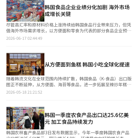
以扩大品牌影响力和消费者接触面。 其中，大象Welllife旗下运动
短期内难以明显缓解的背景下，韩国食品企业仍将面临较大的成本
面、零食、冰淇淋等加工食品正逐渐融入当地消费者的日常饮食。
饮料品牌“New Care Sportsix”将于19日至21日在汝矣岛汉江公
韩国食品企业业绩分化加剧 海外市场
压力，新一轮涨价趋势或将持续一段时间。
新鲜农产品出口也保持快速增长：草莓出口额6070万美元，同比
园及南山首尔塔周边举办移动式快闪活动。咖啡品牌奈斯派索
成增长关键
增长15.9%；葡萄出口额1810万美元，增长27.5%；梨出口额800
（Nespresso）则与首尔新罗酒店合作，在户外泳池区域开设“冰
万美元，增长62.3%。 食品业界认为，韩流影视、音乐等文化内容
咖啡吧”快闪空间，为消费者提供夏季限定饮品体验。 随着2026
尽管高汇率和原材料价格上涨持续给韩国食品行业带来压力，但凭
积累起来的国家好感度，正在转化为海外消费者对韩国食品的信
年美加墨世界杯临近，借助足球赛事热度开展营销活动的企业也不
借海外市场需求增长，以方便面和零食为代表的部分食品企业预计
任，形成文化传播与食品出口相互促进的良性循环。 为将短期热
断增加。OB啤酒在首尔江南站商圈运营“Cass FIFA世界杯粉丝基
将在今年第二季度保持良好增长势头，而部分食品和酒类企业则面
2026-06-17 02:44:49
度转化为可持续的增长动力，韩国政府正在推进《第一次食品科技
地”快闪店，通过足球主题互动项目吸引消费者参与。数据显示，
临业绩压力，行业分化趋势进一步显现。 据韩国金融信息机构
产业培育基本计划》，希望借助食品科技解决产能不足、产品质量
该活动开幕后短短数日累计访客已超过3000人次。 与此同时，IP
FnGuide于16日发布的数据，农心预计第二季度实现销售额9230
参差不齐等问题。 按照规划，韩国计划将食品制造领域的智能工
联名和体验式营销正成为行业重要趋势。棒约翰（Papa John's）
亿韩元（约合人民币41.95亿元）、营业利润488亿韩元，同比分
厂数量从2024年累计30座扩大至2026年的187座，推动生产流程
日前在圣水洞与电影《玩具总动员5》合作举办主题快闪活动，三
别增长6.4%和21.4%。三养食品预计实现销售额7459亿韩元、营
自动化、智能化。此举不仅有助于降低人工成本，也可通过标准化
从方便面到鱼糕 韩国小吃全球化提速
天内吸引约4000人到访。韩国餐饮企业One&One旗下“元祖奶奶
业利润1757亿韩元，同比分别增长34.9%和46.3%，销售额有望创
生产，确保出口到不同国家和地区的K-Food保持相对统一的口味
菜包肉猪蹄”则与知名美食创作者合作，在水原Starfield购物中心
下单季度历史新高。 业内认为，海外销量增长和出口扩张成为方
和品质。 韩国政府还计划推行“出口组合模式”。不再局限于出
开设主题快闪店，首次尝试走出门店开展外部营销活动。此外，乐
便面企业业绩改善的重要动力。农心凭借“辛拉面”在中国、日本
随着韩流文化在全球范围内持续扩散，韩国食品（K-食品）出口版
口食品本身，而是将食品制造机器人、适应当地口味的配方数据以
天沃食品（Wellfood）自本月5日起在首尔冠岳区运营主题快闪
及欧洲市场保持增长，三养食品则随着密阳工厂投产进一步扩大出
图正不断延伸，从方便面、海苔等食品，进一步拓展至辣炒年糕、
及优化后的物流系统整合为一套平台对外输出。 农林畜产食品部
店，开业仅10天累计访客便突破1.2万人次，成为近期热门打卡活
口规模。今年4月，韩国方便面出口额创下历史新高，进一步带动
紫菜包饭、鱼糕等街头小吃领域。业内人士认为，海外消费者通过
2026-05-18 21:21:52
表示，过去K-Food出口主要依靠产品本身的知名度和人气，未来
动之一。 业内人士表示，在消费者对体验感和参与感要求不断提
相关企业业绩增长。 零食企业同样受益于海外市场需求增长。乐
韩剧、K-POP等内容接触韩国街头饮食文化后，正逐渐形成对韩国
增长则将更多依靠食品科技带来的品质创新。韩国希望以技术优势
高的背景下，快闪店已从单纯的产品展示空间逐渐转变为品牌传播
天沃食品（Wellfood）预计第二季度销售额和营业利润将分别同
小吃（K-小吃）的消费习惯，“韩式饮食体验”已成为新的出口增
为基础，推动K-Food成为全球饮食文化的新标准。
和用户互动的重要平台。通过差异化内容、沉浸式体验以及社交媒
比增长4.7%和29.7%；好丽友预计实现销售额8633亿韩元、营业
长点。 其中，釜山代表性鱼糕品牌三进鱼糕近日宣布将赴华开设
体传播提升品牌影响力，正成为食品企业营销的重要方向。
利润1401亿韩元，继续保持两位数增长。除俄罗斯市场外，中国
首家门店，在韩国食品业界引发高度关注。由于中国市场长期被视
韩国一季度农食产品出口达25.6亿美
市场销售表现持续改善，也成为推动业绩增长的重要支撑。此外，
为“最难攻克的市场”之一，此次进军中国市场也被普遍视为K-小
元 加工食品持续发力
作为巧克力零食主要原料的可可价格较去年年底下降约34%，原材
吃全球化进程中的重要试金石。 据韩国食品行业近日消息，三进
料成本压力有所缓解，为企业盈利能力改善提供了有利条件。 相
鱼糕将于20日在湖南省长沙市开设中国首店，这也是该品牌首次以
韩国农林畜产食品部3日发布数据显示，今年一季度韩国农食产品
比之下，部分食品企业业绩承压。希杰（CJ）第一制糖预计第二季
正式门店形式进入中国市场。三进鱼糕计划将传统“韩式鱼糕”重