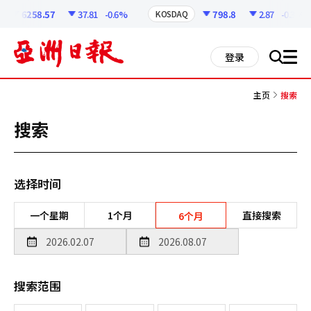
코
인
6258.57
37.81
-0.6%
798.8
2.87
-0.36%
KOSDAQ
정
보
all
登录
搜
men
索
主页
搜索
搜索
选择时间
一个星期
1个月
直接搜索
6个月
搜索范围