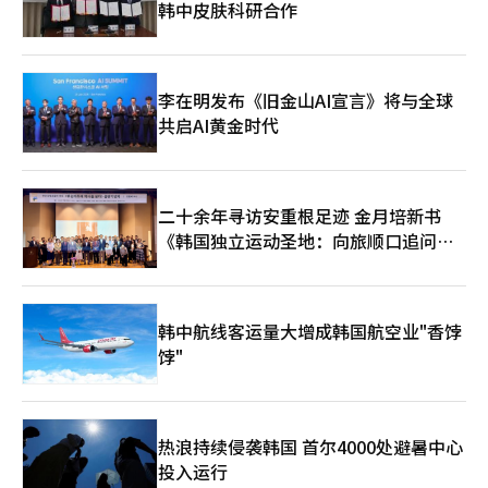
苔等通用型产品，转向输出韩式饮食文化本身。三进鱼糕中国首店
韩中皮肤科研合作
上线下促销等措施，帮助企业开拓替代市场，稳定出口增长。 该
6日达到1489.19点，较前一周几乎翻倍。国内农业环境也受到影
能否站稳脚跟，将成为K-小吃能否真正融入海外市场的重要风向
部门相关负责人表示，将持续完善相关支持体系，积极应对外部不
响。农机燃料和设施供暖费用与油价挂钩，导致农产品生产成本上
标。
确定性，进一步提升韩国农食产品在全球市场的竞争力。
升，进而推高新鲜食品和加工食品的价格。石化产品的包装材料价
格也受到油价上涨的直接影响。方便面、零食和饮料等加工食品的
包装材料如聚丙烯（PP）、聚乙烯（PE）和饮料瓶用的PET都是
李在明发布《旧金山AI宣言》将与全球
石化树脂基材料。这些包装材料以原油精炼的石脑油为原料。一位
共启AI黄金时代
加工食品制造商表示，目前依靠库存应对，但如果情况持续，包装
材料等全面成本上涨将不可避免。市场认为，原材料、物流和包装
材料价格同时上涨的“三重压力”可能导致食品价格上涨达到临界
点。物价上涨可能引发消费萎缩和经济放缓，出现滞胀风险。
二十余年寻访安重根足迹 金月培新书
1979年第二次石油危机后，1980年韩国经济经历了消费者物价上
《韩国独立运动圣地：向旅顺口追问历
涨28.7%和经济增长率-1.5%的严重衰退。食品行业人士表示，尽
管加快开拓海外市场以应对内需疲软，但油价飙升和物流成本上升
史》出版
的双重打击使不确定性达到极致，预计全面成本上涨，因此密切关
注局势发展。
韩中航线客运量大增成韩国航空业"香饽
饽"
热浪持续侵袭韩国 首尔4000处避暑中心
投入运行