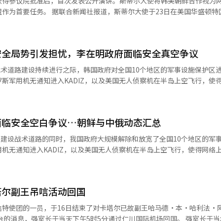
获得参议院批准后，首次发表公开演讲。斯蒂尔大使将韩美朝鲜合作视为
。她在担任联
” 然而，查看海外案例，虽然形式不同，但许多国家都
力。超过50年的核电运营经验以及国际原子能机构（IAEA）认可的透明
尔大使于23日在美国华盛顿特区出席了
人权问题和知识产权侵犯，并在2023年参与了美国众议院中国特别委员
韩国被评为全球模范不扩散国家的原因。 沙特尚无核电运营经验，曾因
极应对中国境内脱北者强迫劳动、拘留、人口贩卖和强制遣返问题的国会
会的担忧。尽管如此，美国在遏制中国和重塑中东秩序的战略需求面前，
：“这对两国都有帮助。”他指
在寅政府推动的韩国战争结束宣言的共和党议员行动。在今年5月的确认听
通过核电和基础设施扩大中东影响力的背景下，美国显然不愿放弃沙特。
的投资将有助于建立公正、互惠和稳定的韩美贸易关系。” 斯蒂尔大使表
鲜人民的人权状况，并指出韩美日三国需要加强合作。 她在韩国相关事务上
政治并非仅凭原则运作，国家利益的考量会改变原则的解释。 我们的认知也存
安全局势引发担忧，李在明政府面临安全真空争议
得批准后首次公开演讲，意义重大。”他强调：“在担任驻韩美国大使期
评了哈佛大学教授马克·兰齐尔对日本军慰安妇受害者的历史扭曲，并参
业，更是人工智能（AI）数据中心时代的电力供应、小型模块化反应堆（
“下
疫情期间，她呼吁扩大美国对韩国的疫苗支持。 斯蒂尔大使在今年5月的
，战术道路建设持续进行之际，韩国政府对全国10个地区的军事设施保护区
多数军事强国都保持着不同形式的军官专业培养的军事教育体系。 相关消息传出
争力的战略产业。拥有世界一流技术的韩国不应固守过去的框架。我们需
使，预计将很快前往韩国开始正式工作。 斯蒂尔大使在之前的参议院批
未来可能的角色。她强调，美国在韩国的企业应享有与韩国企业在美国相
斯军用机无通知进入KADIZ，以及美国无人侦察机在半岛上空飞行，使
在安全层面也带来了不少深意。在朝鲜核导弹能力
场的美国企业应当获得与韩国企业平等的对待。※ 本报道经人工智能（A
表示将关注相关问题。 她还表示将确认韩国3500亿美元规模的对
道不是安全威胁吗？”、“这下真的要走进来了。”、“难道不记得625
潜艇的必要性一直被提上日程。核潜艇并非核武器，而是能够进行长期潜
式，并将与韩国政府讨论有关美国农产品的非关税壁垒问题。安全、对美
阳、始兴市，江原道的高城、束草，世宗市等全国10个地区的军事设施保
该有
散体制和韩美同盟的前提下，需谨慎接近，但美国对沙特采取灵活的方式
问题，可能成为她任期内的主要议题。※ 本报道经人工智能（AI）系统
部表示，此举是为了保障居民的财产权和促进地区开
一下就能反驳的谎言？”、“为什么每次都要撒谎进行煽动？”、“逃兵
事。我们应要求与过去
面临安全空白争议…朝鲜与中俄动态汇总
。预计此次措施将为平泽高德地区后续开发、高阳科技谷、首尔西北部城
恐惧。”等评论接连出现。
相匹配的合理待遇。韩美核能协议的运作方式也需要重新审视。盟友关系
国家利益灵活运用原则，韩国也应更加积极地制定以国家利益为中心的核
继续建设战术道路的同时，我国政府大规模解除和放宽了全国10个地区的军
不毛化工作，建设约70公里的战术道路和约90公里的铁丝网，若按目前
在快速变化的国际秩序中应选择的现实之路。
机无通知进入KADIZ，以及美国无人侦察机在半岛上空飞行，使得网络
国和俄罗斯的10余架军用机在未事先通知的情况下进入韩国防空识别区(KADI
道高城、束草，世宗市等全国10个地区的军事设施保护区和飞行安全区，
空军战斗机进行应对，参与的还有中国
开发，针对不影响军
潜巡逻机。 专家认为，中俄在半岛周边展示联合作战能力，
塔尔副王吊唁活动回国
平泽高德地区后续开发、高阳科技谷、首尔西北部城市整治项目等提供动力。
朝鲜在军事分界线附近的国境化工作正在快速推进。 军方和专家分析指出，
唁特使团的一员，于16日结束了对卡塔尔已故副王哈马德·本·哈利法·
空，并在江原道洪川进行了约5至6小时的往返飞行。 特里顿是美国战略侦察
70公里的战术道路和约90公里的铁丝网，若以目前的速度，预计在2至3
台的消息，强室长于当天下午5时5分通过仁川国际机场回国。 强室长于