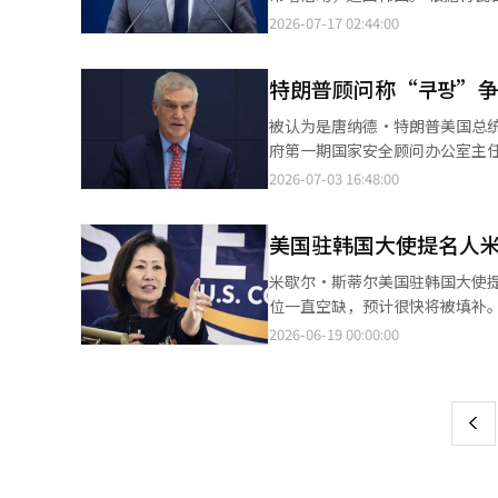
资产，每架约价值3亿美元（约4000亿韩
国境化工作。 专家分析称，战术道路一旦完成，将大幅提升兵力和装备的移动能力。 中俄军机无通知进入KADIZ 早
一天上午出席了在卡塔尔鲁赛尔
2026-07-17 02:44:00
间飞行很可能是为了集中收集与朝鲜相关的信息。 安圭白部长的争议再度被
在6月，中国和俄罗斯的十余架军
悼之际，塔米姆国王对韩国政府
的过去行为也再次被提及。 安部长在2022年9月担任国会议员时，曾在韩美日反潜联合训练日程正式公布前，通过个
了约4小时的联合空中训练。 联合参谋本部紧急出动了韩国空军战斗机进行应对，已知中国的空中加油机、预警控制
台阶。 强室长借此次吊唁机会
人社交媒体公开，引发国防部的“非常遗憾”声明。 国防部当时指出，针
机，以及俄罗斯的核轰炸机和反潜巡逻机等也参与了此次训练
特朗普顾问称“쿠팡”
国防部长兼副总理萨乌德·本·
的保密，而在正式公布前的公开
施压韩美日。 美海军最新无人侦察机飞行5至6小时 与此同时，美国海军的最新高空无人侦察机MQ-4C“特里顿”于
愿景2030”为象征的成就为2
行。 舆论：国家形势不容乐观，担心战争 随着这一消息的传出，在线上对安全的担忧声音不断增加。 一位网友分析
被认为是唐纳德·特朗普美国总统亲信
15日进入京畿道安山上空，往返飞行至江原道洪川，持
步拓展合作的广度。 此次吊唁
称：“朝鲜在全面战争中维持紧
府第一期国家安全顾问办公室主任
亿美元（约合4000亿韩元），曾在霍尔木兹海峡和古
派遣作为特使，而此次则是卡塔尔
性较低，但局部挑衅和军事压力的可能性较高。” 另一些网友则表示：“即
守媒体《新闻快讯》的专栏中，将美国
2026-07-03 16:48:00
为了集中收集与朝鲜相关的信息。 安圭白部长的争议再被提及 在此背景下，现任国防部长安圭白的过去行为再
能源供应链，并曾拜会塔米姆国
鲜在修建战术道路，而我们却在
报告中提到的韩国政府对美国企
提及。 安部长在担任国会议员期间，于2022年9月在韩美日反潜联合训练日程正式公布前，通过个人社交媒体公开了
示：“我们正在基于韩美同盟未来
安”等等。※ 本报道经人工智能
同应对的安全议题，贸易冲突不应掩盖同盟的战略任务。 他评价称
相关信息，曾受到国防部的“非常遗憾”的回应。 国防部当时指出，针对朝鲜
时间）于宾夕法尼亚州陆军战争
美国驻韩国大使提名人
和核能合作等方面取得了进展。
保密，而在正式公布前的信息泄露
业，并且会购买一些在地区外制造
基础。” 此前，美国众议院司法委员会由共和党籍的吉姆·乔丹主席和斯科特·菲茨杰拉德监管改革小组主席联合发
论：国家形势不容乐观…担心会爆发战争
米歇尔·斯蒂尔美国驻韩国大使
布了中期报告。报告称，韩国政府对包括
鲜比起全面战争，更倾向于维持
位一直空缺，预计很快将被填补。 美国参议院于17日（当地时间）在全体会议上对提名进行了表决，以55票赞
憾，称报告反映了“쿠팡”方面
低，但局部挑衅和军事压力的可能性较高。” 另一些网友则表示：“即使不发生战
39票反对通过了该提名。斯蒂尔提名人
2026-06-19 00:00:00
页
消费者，依据国内法律进行，没有
铺设战术道路，而我们却在解除
使之后的第二位韩国裔美国驻韩国
※ 本报道经人工智能（AI）系统
委员会委员和橙县监督员。从2021年到202
一
朗普总统的提名，并于上个月通
上
美国企业的商业环境作为主要任务。 他表示，将在上任后检查韩国对美国的投资承诺和非关税壁垒。非关
虽然没有关税，但对外国企业进
时处理安全同盟和贸易投资等问题