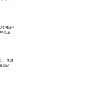
明总统的哀
海上空进行
迈上一个新
萨尼，以及
卡塔尔国家
练也持续进
基础上进一
会议员会被
战争的可能
日在美国保
确保原油等
可能性表
到更加不
制等韩美共
日（当地
的一些企
韩美同盟的
。 舆
后，该职
的可能性较
泄露和保护
感”等等。
尼亚州税务
韩国运营的
上任后将同