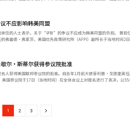
元），曾在霍尔木兹海峡和古巴上空运用过。 军事专家分析认为，此次长时
宫举行的吊唁仪式，并向塔米姆国王表达了哀悼之情。 在强室长传达李在
提及 在此背景下，现任国防部长安圭白
用机在未事先通知的情况下进入韩国防空识别区(KADIZ)，并在东海和南
在艰难时期派遣高级吊唁特使团表示感谢，并表示此次派遣将使两国关系
与卡塔尔总理兼外交部长穆罕默德·本·阿卜杜拉赫曼·本·贾西姆·阿尔
对朝鲜SLBM威胁的军事训练需要一定程度
。 专家认为，中俄在半岛周边展示联合作战能力，意在
争议不应影响韩美同盟
阿卜杜拉赫曼·本·哈桑·阿尔萨尼进行了会晤。 他评价哈马德副王以“
行为被视为问题。尽管如此，该训练仍按计划进行，韩美日的反潜联合训
023年两国建立全面战略伙伴关系奠定了基础，并期待在两国领导人信任的
的人士表示，关于“쿠팡”的争议不应成为韩美同盟的负担。 曾担任特朗普政
续约5至6小时。 特里顿是美国的战略侦察资产，每架约价值3
是应卡塔尔方面的请求进行的，通常在海湾国家国王去世时，政府委员或国
张局势更有利可图。由于向俄罗斯提供武器和部队并获得经济利益，当前
的弗雷德·弗莱茨，美国优先政策研究所（AFPI）副所长于当地时间2
巴上空运作过。 军事专家分析认为，此次长时间飞行很可能是
方面特别请求强室长作为特使。 强室长此前于4月访问卡塔尔等四国，
使不发生战争，也应该做好准备”，“朝
众议院司法委员会关于“쿠팡”的报告称为“及时的警告”。 弗莱茨副所长对
次被
王。 此外，青瓦台就美国总统唐纳德·特朗普提到与韩国的军舰建造合作
解除军事保护区，这是否合适”，“安全应优先于开发”，“只会让人感
业的不当对待表示认同。然而，他强调，考虑到朝鲜核问题和对中国的遏
型全面战略同盟发展的共识，寻求加强合作的方案。” 特朗普总统在15
（AI）系统翻译与编辑。
：“李在明总统在安全领域的务实主义在国防预算
SLBM威胁的军事训练需要一定程度的
大学举行的国防创新峰会上提到：“我们可能会考虑来自韩国和其他地区
米歇尔·斯蒂尔获得参议院批准
”他进一步主张：“如果将相同的思路应用于贸易问题，将能进一步加强
被视为问题。然而，该训练按计划进行，韩美日的反潜联合训练也持续进行
的船只。”※ 本报道经人工智能（AI）系统翻译与编辑。
 这一消息传出后，网络上对安全的担忧声音不断。 一位网友分析称：“朝
提名人获得美国联邦参议院的批准。自去年1月前大使菲利普·戈德堡离任
“쿠팡”在内的美国企业进行了差别性调查和监管。 韩国政府对此表示遗
紧张局势。由于向俄罗斯提供武器和兵力以获取经济利益，当前爆发战争
成、
的单方面主张，并指出与“쿠팡”相关的调查和措施是为了应对个人信息
争，也应该做好准备”，“朝鲜在
在获得唐纳德·特朗普总统的任命后，将前往韩国履职。 他将成为继成金大
任何差别对待。※ 本报道经人工智能（AI）系统翻译与编辑。
军事保护区，是否合适？”，“安全应优先于开发”，“这只会加剧不安
大使。斯蒂尔于1955年出生在首尔，1975年移居美国，曾担任加利福
翻译与编辑。
5年，他作为共和党籍联邦众议员任职。 斯蒂尔提名人于今年4月获得特
过了参议院的确认听证会。在听证会上，他提出了加强韩美同盟和改善在
1
下
2
3
税壁垒是指
入市场或经营造成困难的法规和制度。因此，预计美国驻韩国大使馆在他
一
。※ 本报道经人工智能（AI）系统翻译与编辑。