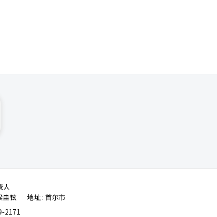
责人
梁圭铉
地址 : 首尔市
|
-2171