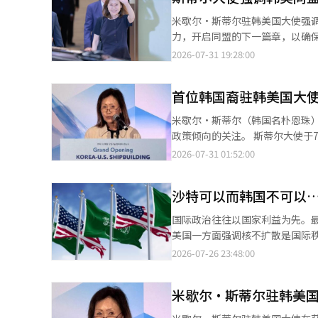
时，我军应依次进行警告广播和
米歇尔·斯蒂尔驻韩美国大使强
野，也未进行荒地作业。这与军团长对朝鲜作战指令的放宽
力，开启同盟的下一篇章，以确保韩美同
道路 与此同时，最近确认朝鲜在
《联合新闻》发送的题为《韩美
2026-07-31 19:28:00
BBC根据最近获得的卫星照片报道，朝鲜
使坚如磐石的韩美同盟继续作为该地区和
片显示，新道路延伸至军事分界线
同努力实现唐纳德·特朗普总统
震惊。 对此，我军也将朝鲜此次施工视为明显违反停战协议。联合参谋本部表示：“朝鲜正在进行扩建至军事分界线
首位韩国裔驻韩美国大
盟。” 斯蒂尔大使评价称，特朗普总统与李在明总统去年10月在庆州开启了韩美同盟的“新篇章”，并表示：“我
100米以内的道路施工，MDL地区的障碍
将竭尽全力落实特朗普总统在庆州提出的愿景。” 斯蒂尔大使指出：“在特
米歇尔·斯蒂尔（韩国名朴恩珠
要？”……‘防止政变’的军校
代化和深化了韩美同盟。”她呼
政策倾向的关注。 斯蒂尔大使于7月30日通过仁川国际机场第二航站楼入境，并发表声明。他表示，韩美同盟是世界
方案。 李在明总统在5日的国防部工作报告中提到陆海空军官学校合并讨论时表示：“到目前为止，韩国发生过几次
分享的民主原则。” 斯蒂尔大使提到，去年10月在庆州，韩美两国领导人达成了关税和安全领域的谈判，并在11月
上最强大的同盟之一，双方将共同实现更强大、更繁荣的
2026-07-31 01:52:00
军事政变，都是发生在陆军内部。” 他接着说：“陆军士官学校出身的人做的事情，是否有人对此追究过
通过韩美联合事实清单发布了相关内容。 协议的核心内容包括韩国对美国的3500亿美元投
韩美国大使的空缺持续了约一年
指出：“高层将领中陆军士官学校出身的人占据绝对比例。” 
业、美国降低关税、韩国增加国
韩美国大使，也是继成金大使之后的第二位韩
生政变？谁能想象会有人再次发生政变呢？”并提
地区事务上的协作。 她表示：“自1953年以来，韩美同盟在东北亚、乃至更广泛的印太地区的和平、安全与繁荣中
沙特可以而韩国不可以
首尔，韩国名为朴恩珠。她的父母
合并的必要性，是否出于对“政
发挥了核心支柱的作用。”并评
年移居美国。在今年5月的参议院确认听
楚。 然而，近期在网络上，关于陆军士官学校合并讨论与总统“军事政变都是发生在陆军”的发言，以及“未来是否
国际政治往往以国家利益为先。
利和维护地区稳定的伙伴关系的证明。” 她指出：“我们面前还有许多工作要做，绝不能
毕业，并在南加州大学获得工商管
还有可能再次发生政变”的言论相联系的解读不断出现。 网友们表
美国一方面强调核不扩散是国际
示：“在许多共同优先事项上取
区遭受重大损失，她感到韩裔的声音
校吗？”、“安全问题似乎不如
能源政策，而是为了遏制中国在
2026-07-26 23:48:00
寻求共同利益的意愿。” 斯蒂尔大使于1955年出生在首尔，1975年移民美国，她表示，像她这样的许多韩国裔美国
2006年当选加利福尼亚州税务
涌现。 相对而言，也有部分人表示：“改善以陆军士官学校为中心的人事结构是必要的”，“将合并讨论与政变联系
于不扩散原则。 自1970年代朴正熙政府时期的核武装争论以来，韩国在过去半个世纪中始终忠实遵守由美国主导的
家庭是“展示两国间持久纽带的活生生的证明”。 她还提到，母亲经营的小
2020年赢得联邦众议员选举。 在2022年成功连任后，她于2021年至2025年期间担任两届联邦众议员。2024年选举
在一起的解读过于夸大。” 因此，军校合并讨论不仅涉及军人事改革，更扩展为对现政府安全观和军队运作方向的争
核不扩散体制。韩国严格履行《
经历促使她走上了公职之路。 她表示：“我深感荣幸能够代表特朗普总统回到我出生的国家，并承担为美国人民服务
中，她以约600票的微弱差距输给民主党候选人
米歇尔·斯蒂尔驻韩美
论。 安圭白部长发言事实核查……“军校稀少”却是全球军事强国“必需的军官教育” 在同一场合，国防部长安圭
再处理和铀浓缩等核燃料循环技
裔政治人物。她与特朗普总统的关
白表示：“拥有军校制度的国家
信任，自我限制了行动的范围。 如今，韩国已成长为全球公认的核电强国，成功建成阿联酋（UAE）巴拉卡核电站，