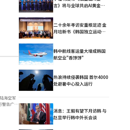
言》将与全球共启AI黄金时
代
二十余年寻访安重根足迹 金
月培新书《韩国独立运动圣
地：向旅顺口追问历史》出
版
韩中航线客运量大增成韩国
航空业"香饽饽"
热浪持续侵袭韩国 首尔4000
处避暑中心投入运行
论陆海空军
消息：王毅有望下月访韩 与
赵显举行韩中外长会谈
线