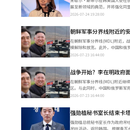
米歇尔·斯蒂尔驻韩美国大使在
普总统在2024年大选前公开支持她。 在外交和安全领域，斯蒂尔大使对朝鲜和中国持相对强硬的立场
程，只有少数国家分开设立军校，很多国家是合并设立军校。
并在欧洲新核电市场中展现出竞争
展至新领域的典范，并将强化同盟作为首要任务。 据联合新闻社报道，斯蒂
邦众议员期间批评了中国共产党的
设有军官培养的军事教育机构。 美国设有陆军军官学校（西点军校）、海军军官学校、空军军官学校等四年制军校，
体系，成为韩国核电产业最大的资产。这也是
韩美朝鲜合作中心的开幕式。 斯蒂尔大使表示：“美国和韩国是基于长期共享的价值观和牺牲建立的同盟，正在通过
2026-07-24 19:28:00
次年，她提出了呼吁美国政府积
同时并行学士课程和军官任命。 英国在大学毕业后，在桑赫斯特皇家陆军军官学校等进行军官教育，法国则结合了大
暗示核武装可能性而引发国际社
朝鲜合作将两国同盟扩展到新的重要领域。” 关于韩国对美国的投资，他评价称
2021年，她参与了反对当时文
校体系和军事教育来培养军官。 俄罗斯也设有按军种划分的军事大学，通常在5年教育后授予学士学位并任命为军
沙特的核能合作。尤其是在中国
出：“韩国企业在美国制造业和造船业
提到父母逃离北朝鲜的家庭背景，强调朝
官。 安部长提到的中国和朝鲜也设有按军种划分的军事大学和军官学校体系，越南则设有国防部下属的军事大学和军
国的现实选择，但显而易见的是，国际
朝鲜军事分界线附近的
示：“此次活动是我作为大使获
也积极发声。作为众议员，她批
官学校。 澳大利亚、加拿大、日本和印度设有陆海空合并军官学校，但随后仍保持按军种进行专业教育的体系。 因
在问题。核电不仅是建设电厂的产
美同盟将是我的‘首要任务’。” 在活动结束后，当联合新闻社记者询问他何时前往韩国时，斯蒂尔大使回答：
裔美国人离散家庭问题相关的立法。在新冠
在朝鲜军事分界线(MDL)附近
此，各国的运营方式虽有差异，但大
核燃料循环、核电拆除等国家竞
周。”上个月获得美国参议院批准的斯蒂尔大
参议院确认听证会上也展现了她
模解除和放宽。此外，中国和俄罗
后，网络上出现了担忧的声音。 关于朝鲜战术道路建设，有人质疑：“为什么我们国家不采取行动？”、“为什么要
否仍停留在“盟友总会在某个时候认可我们”的期待中。 这一变化
准听证会上也曾表示，进入韩国市
入权。针对对美国企业如Coupang的歧视担忧，她
安全局势的担忧声音不断上升。 军事保护区面积十倍于汪洋 国防部最近宣布，解除或放宽了包括首尔的龙山、麻
通过BBC看到这些？”、“这难
2026-07-23 16:44:00
不断提升的情况下，获取核动力
译与编辑。
美投资计划的具体资金和执行方
浦、恩平区，京畿道的平泽、高
遭受攻击吗？”等反应纷纷出现。 关于军校合并讨论，也有评论称：“即使全世界都没有，停战国也应
战的战略资产。在尊重国际不扩
以及美国企业在韩国市场的准入等
安全区，面积约为2916万平方米，约为汪洋面积的十倍。 国防
吧。”、“为什么要说谎，搜索
却坚持过去的标准，这显然缺乏说服力。 遵守不扩散原则与在时代变迁中接受过度限制是两回
战争开始？李在明政府
辑。
发，针对不影响军事行动的区域
么？”、“现在真的对战争感到
建立的信任和世界一流技术水平
等带来推动。 朝鲜持续扩建战术道路和铁丝网 相对而言，朝鲜在军事分界线附近的国境化工作正在迅速推进。 根据
一方的牺牲之上。如果美国根据
在朝鲜军事分界线(MDL)附近
军方和专家的分析，朝鲜正在进行
才是成熟盟友的表现，也是我们
区。与此同时，中国和俄罗斯军用
计在2至3年内完成国境化工作。 专家分析称，若战术道路建成，部队和装备的调动能力将大幅提升。 中俄军用机无
担忧声音不断上升。 军事保护区面积十倍于汪洋 国防部最近宣布，解除或放宽了包括首尔龙山、麻浦、恩平区，京
2026-07-23 16:44:00
通知进入KADIZ 早在6月，中
畿道平泽、高阳、始兴市，江原
东海和南海上空进行了约4小时的联合空中训练。 联合参谋本部紧急出动韩国
2916万平方米，约为汪洋面积的十倍。 国防部表示，此举是为了保障居民的财产权和促进地区
的空中加油机和预警控制机，以及俄罗斯的核轰炸机和反
强勋植秘书室长结束卡
事行动的区域。预计此次措施将为
意在对韩美日施加压力。 美海军最新无人侦察机飞行5至6小时 与此同时，美国海军的最新高空无人侦察机MQ-
持续扩建战术道路与铁丝网 与此相对，
强勋植总统秘书室长作为政府吊
4C“特里顿”于15日进入京畿道安山上
朝鲜正在进行不毛化工作，建设约
吊唁活动，返回韩国。 根据青瓦