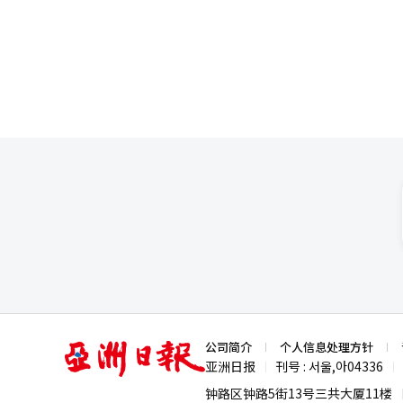
亚
公司简介
个人信息处理方针
洲
亚洲日报
刊号 : 서울,아04336
|
|
日
报
钟路区钟路5街13号三共大厦11楼