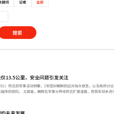
关键词
记者
全部
搜索
仅13.5公里，安全问题引发关注
DL）附近的军事活动频繁，1军团对朝鲜的应对指令放宽，以及政府讨
扩建道路，而我军却未进行警告广播
1军团‘对朝鲜应对指令放宽’引发争议
道称，自去年11月学军（ROTC）33期出身的韩基成
警戒作战过程中下达了“禁止射击”的指示。此外，朝鲜军队接近军事分界
盟的未来发展
对此，军方相关人士向SBS表示：“朝鲜军人接近MDL