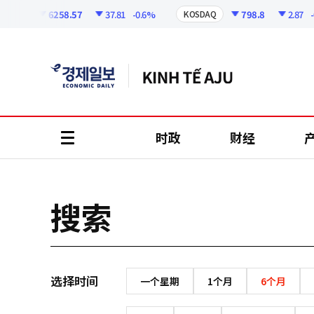
코
인
6258.57
37.81
-0.6%
798.8
2.87
-0.
SPI
KOSDAQ
정
보
时政
财经
all
menu
搜索
选择时间
一个星期
1个月
6个月