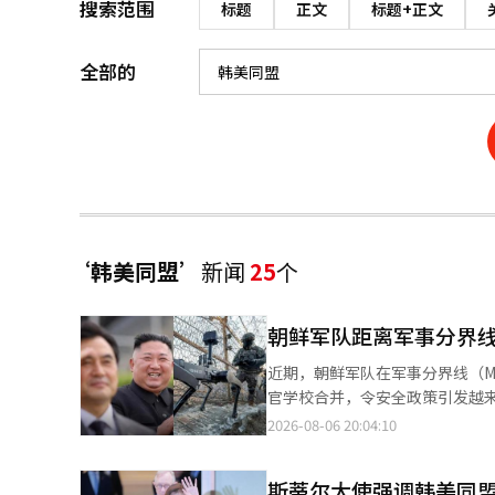
搜索范围
标题
正文
标题+正文
全部的
‘韩美同盟’
新闻
25
个
朝鲜军队距离军事分界线
近期，朝鲜军队在军事分界线（M
官学校合并，令安全政策引发越来越多的担忧。 尤其是，朝鲜在军事分界线附近
和警告射击，内部证据显示这一情况引发了争议。 “未进行警告射击”……
2026-08-06 20:04:10
最近，SBS独家报道，1军团的对朝鲜应对指令已部分放宽。 报
中将担任1军团长以来，在前方
斯蒂尔大使强调韩美同
（MDL）时，原本应进行的警告广播和警告射击也未能实施。 