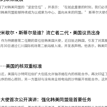
警告射击，但今年春季几次朝鲜军接近时并未实施。”他还指出：“为了
调了对韩美同盟的“坚定信任”，并表示：“在如此重要的时刻，我们必
有关。” MDL前260米处侵入……朝鲜突击修建DMZ战术
盟能够持续成为以成果为中心、面向未来的同盟。” 斯蒂尔大使在31日向
非军事区（DMZ）内部修建了一条通往军事分界线（MDL）方向的新战术
同盟：强大、现代化且以成果为中心的同盟》的投稿中表示：“我期待与
在开城附近的DMZ内部修建了通往MDL的新战术道路。 BBC公开的卫星照
平与安全的核心支柱，并不断满足两国人民的需求。” 她指出：“我们将共
，特别是部分路段距离MDL约260米，距离京畿坡州市文山镇仅约13.5
所提出的韩美同盟愿景，打造一个比以往任何时候都更安全、更强大、更
使米歇尔·斯蒂尔是谁？流亡者二代·美国议员出身
物设置和道路施工明显违反停战协议。” “安全问题不如自身安危重
朗普总统的领导下，美国以空前的方式现
）作为特朗普第二任期的首位驻韩美国大使，近日抵达韩国，引发了对其
合并争议 然而，在朝鲜军事活动持续的情况下，政府正在考虑合并陆海空
吁：“我们必须共同重建和扩展核心产业，回应对同盟的战略威胁，并维
同盟愿景。 自去年1月菲利普·戈德堡前大使离任以来，驻
责任？”并
资以重建和扩展核心产
半，斯蒂尔大使的到任结束了这一空白。她是特朗普总统在第二任期内任
同时，他提到：“（军人们）未来是否还有可能再次发
防支出以及主导对朝鲜的联合常规防御等，以实现韩美同盟的现代化和在
国裔驻韩美国大使，同时也是首位女性。 斯蒂尔大使于1955年出生在
及了去年的紧急戒严事件。 不过，李在明总统提到陆海空军官学校
……美国的核双重标准
是朝鲜战争期间从北方逃至南方的流亡者。之后，她随父亲在日本长大，并
变可能性的担忧”，或是为了“改善以陆军士官学校为中心的人事结构”
价道：“我们的经济联系、联合防御态势以及两国人民之间的持久友谊，
证会上，她介绍自己时表示，英语是她的第三语言。 她在美国佩珀代因大学
最近，美国与沙特阿拉伯扩大包括允许铀浓缩在内的核能合作，再次印证
低估这些挑战。”她表
理硕士（MBA）学位。她进入政坛的契机是1992年的洛杉矶暴动。当时
示：“最终是因为担心自己而想要取消陆军士官学
秩序的核心原则，另一方面却与没有商业核电站的沙特展开核能合作，这
得了良好进展，但其他挑战同样需要更多的关注、坦诚的对话，以及双方
未能有效传达至美国主流政治，因此意识到参与政治的必要性。 斯蒂尔大使于
担心政变更重要”、“朝鲜在修建战术道路，而我们却只考虑合并军校”
中东的影响力，并将沙特纳入美国主导的安全秩序。这种行为显示出地缘
公平委员会委员，正式开始了她的选举政治生涯。此后，她曾担任橙县监督
服装店曾遭遇税务机关的不公对待，这一
不扩散核武器条约》（NPT），并在韩美核能协议下，承受了不少关于使
德里克·陈，未能实现三连任。 在共和党内，她被视为保守派的韩国
国大使首次公开演讲：强化韩美同盟是首要任务
术的限制。尽管拥有世界一流的核电设计、建设和运营能力，韩国仍优先
的责任，同时也感受到沉重的责任感。” ※ 本报道经人工智能（AI）系统翻译与编辑。
系较早建立，2019年担任特朗普第一任期内总统亚太顾问委员会的共同
并不多，俄罗斯和中国等共产国家也没有军校，很多国家的军官培养是1年