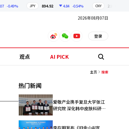
-0.49%
894.92
4.84
-0.54%
210.03
0.9
JPY
CNY
2026年08月07日
登录
weibo
weixin
youtube
观点
AI PICK
搜
索
主页
搜索
热门新闻
爱敬产业携手复旦大学张江
研究院 深化韩中皮肤科研合
作
李在明发布《旧金山AI宣