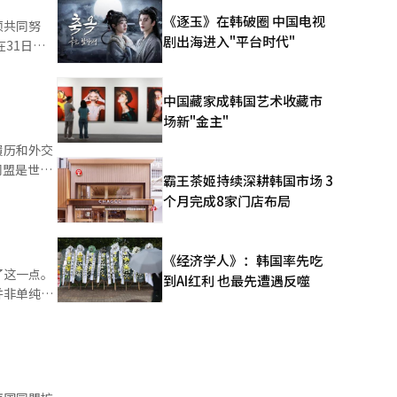
确保前方视
《逐玉》在韩破圈 中国电视
须共同努
剧出海进入"平台时代"
道路。
韩国合作，
公里，令人
中国藏家成韩国艺术收藏市
繁荣的同
场新"金主"
履历和外交
军官学校的
护我们共同
霸王茶姬持续深耕韩国市场 3
个月完成8家门店布局
命的首位驻
朝鲜半岛及
于1975
，尚不清
都是双方互
《经济学人》：韩国率先吃
了这一点。
到AI红利 也最先遭遇反噬
，韩裔社
并非单纯的
超越分歧、
等意见纷纷
政治利益高
，并在
用后核燃料
考虑盟友的
主席，特朗
或2年的课