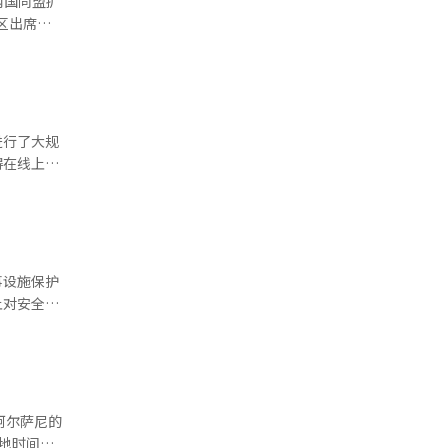
两国同盟扩
安全管理
会的活动。
决议案。
仍在扩大与
证会上，她
虽然这是美
间，强化韩
与了与韩国
SMR）、
进行了大规
要反思，是
同的市场准
得在线上对
I）系统翻
时为什么会
航和远程作
投资、贸易
护区和飞行
，而对韩国
翻译与编
又懂什
市整治项目
并非建立在
能战略。这
事设施保护
的速度，预
上对安全的
Z)，并在
面积约为
 朝鲜
阿尔萨尼的
年内完成
当地时间前