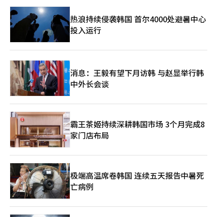
热浪持续侵袭韩国 首尔4000处避暑中心
投入运行
消息：王毅有望下月访韩 与赵显举行韩
中外长会谈
霸王茶姬持续深耕韩国市场 3个月完成8
家门店布局
极端高温席卷韩国 连续五天报告中暑死
亡病例