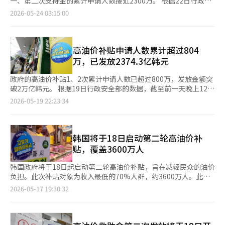
一、第二次支持金的累计申请人数接近2300万。 根据22日行政安
然而，这在很大程度上是由于日本当局在4月底以来的日元买入干
DRAM和NAND闪存价格的急剧上涨使得出口额大幅增加，但这并
全部的数据，截至前一天晚上12时，高油价受害支持金第一、第二
2026-05-24 03:15:00
预。财务省在上个月29日宣布，4月28日至5月27日的干预金额为
不意味着韩国整体产业竞争力的结构性跃升。 依赖半导体的经济
次累计申请人数为22914804人，占总发放对象35929596人的
11万7349亿日元，创下历史最高水平。如果没有这些措施，日元
风险，韩国已经经历过多次。半导体行业表现良好时，国家经济整
63.8%。累计发放金额达到43817亿韩元。 其中，针对低保家庭、
的贬值可能会更加明显。 因此，有观点认为，仅靠汇率防御无法
体上升；但当行业下滑时，增长率、投资和股市都会受到影响。目
低收入阶层和单亲家庭等优先发放的第一次支持金，共有305万
恢复日元的实际价值。武田认为，高市政权的增长战略投资是否能
前这种特定产业占据出口增长大部分的结构，从长远来看并不健
1000人申请，申请率为94.4%，发放金额为17324亿韩元。 自18
高油价补贴申请人数累计超过804
促进国内产业发展和吸引海外资金至关重要。瑞穗综合研究所的首
康。 重要的是，9244亿美元的出口并不是终点，更重要的是之后
日起开始申请的第二次支持金，目前申请人数已达19863000人，
万，已发放2374.3亿韩元
席经济学家东深川健也指出，预期通胀稳定在2%水平至关重要。
的战略。必须基于AI半导体的竞争力，提升整个制造业的水平。需
申请率为60.7%，发放金额为26493亿韩元。第二次支持金面向收
企业若预期物价上涨而提高工资，这将推动服务价格上涨，从而有
要将产业生态系统扩展到机器人、自动驾驶、生物、能源基础设
入最低的70%国民发放。在第二次申请期间，未能申请第一次支持
政府的高油价补贴1、2次累计申请人数已超过800万，发放金额突
助于日元的实际价值回升。 然而，东深川健也认为，预期通胀的
施、下一代电网、国防、智能工厂等领域。在AI时代，胜利者将是
金的对象也可以一并申请。 在支持金领取方式上，申请信用卡和
破2万亿韩元。 根据19日行政安全部的数据，截至前一天晚上12
上升要实现工资和物价的良性循环“需要一年的时间”。最终，虽
那些能够将AI广泛应用于现实产业的国家，而不仅仅是制造优秀半
借记卡的人数最多，达到15692326人。其次是申请地区爱心商品
时，高油价补贴1、2次累计申请人数为804万4281人，占总发放对
然可以通过外汇市场干预暂时防御汇率，但由于原油进口负担、扩
2026-05-19 22:23:34
导体的国家。 政府也不应满足于数字。应更加果敢地扩大研发投
券的手机和卡型3696819人，预付卡3099965人，地区爱心商品券
象的22.4%，累计发放金额为2万3743亿韩元。 1次补贴的申请人
张财政、低实质利率和增长潜力减弱等因素交织在一起，日元
资、创新监管、增强电力基础设施、培养高端人才。在AI时代，仅
纸质版425694人。 按地区申请率来看，全罗南道最高，达到
数为297万6000人，申请率为92.1%。发放金额为1万6908亿韩
的“基础实力”在短期内难以恢复。
有半导体竞争力是不够的，数据、电力、人才和软件能力必须共同
67.39%；光州66.26%，釜山66.19%，大邱65.77%，大田
元。 按支付方式来看，申请信用卡和借记卡的人数最多，达到478
支撑。 出口1万亿美元无疑是一个值得骄傲的目标，但这并不是终
65.67%等紧随其后。首尔的申请率为62.83%，而济州则为
万7716人。其次是预付卡162万8787人，移动和卡型地方爱心商
韩国将于18日启动第二轮高油价补
点。现在需要的不是对打破记录的欢呼，而是为下一个产业革命做
61.01%，为最低水平。 此外，政府自上月27日至本月8日，已优
品券142万1863人，纸质券20万5915人。 按地区统计，京畿道的
贴，覆盖3600万人
好冷静的战略准备。半导体超级周期是一个机会，但如果不能将这
先向社会弱势群体发放第一次支持金，第二次申请将持续到7月3
申请人数最多，达到186万1185人，其次是首尔123万3812人，釜
个机会转化为国家竞争力的结构性跃升，那么现在的繁荣也终将成
日。第一、第二次支持金的使用期限均为8月31日，逾期未使用的
山60万1491人，庆南55万9596人，仁川52万682人。 申请率方
韩国政府将于18日起启动第二轮高油价补贴，旨在减轻民众的油价
为过眼云烟。韩国经济真正需要准备的，不是出口1万亿美元，而
余额将自动作废。※ 本报道经人工智能（AI）系统翻译与编辑。
面，电南道最高，达到26.88%。其次是全北25.69%，釜山
负担。此次补贴对象为收入最低的70%人群，约3600万人。此次
是“半导体之后的韩国”。
24.91%，光州24.43%，庆北23.40%。 此外，政府自18日起开始
补贴是对第一次发放的补贴的进一步支持，旨在应对油价上涨和物
2026-05-17 19:30:32
针对收入最低的70%国民进行高油价补贴第二次申请和接收。根据
价压力的长期化，扩大民众的实际支持力度。 根据17日行政安全
地方优待原则，支持金额为首都圈10万韩元，非首都圈15万韩
部的消息，补贴对象是根据健康保险费的缴纳情况进行筛选的。对
元，人口减少地区优待支持地区20万韩元，人口减少地区特别支持
于单收入家庭，月缴纳健康保险费在13万韩元以下的1人家庭和14
地区25万韩元。 未能在第一次申请和发放期间（4月27日至5月8
万韩元以下的2人家庭均可获得补贴。地区缴纳者的标准为1人家庭