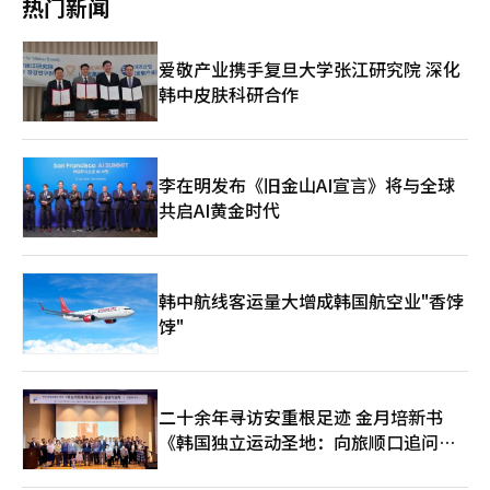
热门新闻
未来油价走势和物价情况，考虑是否进行进一步的应对措施。※
30亿韩元以下的加盟店和小商户店铺。不过，加油站可在没有营业
第二轮高油价补助金将于18日上午9时通过线上和线下同时开始发
本报道经人工智能（AI）系统翻译与编辑。
额限制的情况下使用。 此次救助金旨在减轻高油价和物价上涨的
放。单职工家庭中，职工参保的单人家庭可领取13万韩元，双人家
负担，同时补充地区消费。由于使用期限已确定，受益者需提前确
庭可领取14万韩元；地区参保的单人家庭可领取8万韩元，双人家
爱敬产业携手复旦大学张江研究院 深化
认申请时间及可使用的地区和行业。※ 本报道经人工智能（AI）系
庭可领取12万韩元。 申请的第一周，为了防止窗口拥堵和系统过
韩中皮肤科研合作
统翻译与编辑。
载，将根据出生年份的最后一位数字实施分日制。 金副部长表
示：“此次第二轮发放对象人数扩大，因此需要做好细致的事前准
备，确保每位国民都能顺利申请和领取补助金。”他还指出，尽管
当前工作负担较大，但行政安全部和地方政府将更加紧密合作，确
保国民能够迅速无误地领取补助金。※ 本报道经人工智能（AI）系
李在明发布《旧金山AI宣言》将与全球
统翻译与编辑。
共启AI黄金时代
韩中航线客运量大增成韩国航空业"香饽
饽"
二十余年寻访安重根足迹 金月培新书
《韩国独立运动圣地：向旅顺口追问历
史》出版