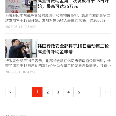
高油价救助金第二次发放将于18日开
日）申请高油价补贴的第一次发放对象，也可以在此次第二次期间
8万韩元，2人家庭12万韩元。这一标准间接反映了收入水平，旨
始，最高可达25万元
申请。 高油价补贴第二次发放将于7月3日下午6时截止，约7周内
在简化行政程序，同时确保筛选效果。 政府在设定补贴对象时，
可通过线上或线下申请，申请者可选择信用卡、借记卡、预付卡或
除了简单的收入标准外，还考虑了资产规模。因为如果劳动收入较
为减轻因中东战争导致的高油价和高物价负担，高油价救助金第二
地方爱心商品券中的任意方式进行发放。使用期限为8月31日。※
低但资产较多，可能会引发公平性问题。若财产税的课税标准总额
次发放将于18日开始。发放对象为收入最低的70%，约3600万
本报道经人工智能（AI）系统翻译与编辑。
超过12亿韩元或金融收入超过2000万韩元，则不在补贴对象之
人。 根据行政安全部的说法，第二次发放的对象是根据2026年3月
2026-05-17 17:51:00
列。相反，对于双职工等多收入家庭，补贴标准将比单收入家庭多
征收的健康保险费个人负担金额的家庭总和来确定的。 单职工的
加1名家庭成员，以考虑到相同收入下家庭结构对实际负担的影
职工参保者，健康保险费为1人家庭13万元，2人家庭14万元，3人
响。 补贴金额根据居住地区的不同而有所差异。居住在首都圈的
家庭26万元，4人家庭32万元以下的可获得救助金。地区参保者的
人可获得10万韩元，而非首都圈的人则可获得15万韩元。此外，
标准为1人家庭8万元，2人家庭12万元，3人家庭19万元，4人家庭
韩国行政安全部将于18日启动第二轮
政府指定的人口减少地区将获得20万韩元，特殊支持地区的补贴最
22万元以下。 为了不让双职工等多收入家庭处于不利地位，适用
高油价补助金申请
高可达25万韩元。 申请时间为至7月3日。曾为第一次补贴对象但
增加1名家庭成员的标准。例如，包含2名职工的4人家庭，若符合
未申请的低收入家庭和单亲家庭等弱势群体也可在此期间重新申
5人家庭标准39万元以下，则可获得救助金。 不过，去年财产税课
行政安全部于14日表示，副部长金敏在访问忠清南道公州市时，检
请。 申请方式为信用卡或借记卡充值，或以地方货币的形式进
税标准总额超过1.2亿韩元或金融收入总额超过2000万韩元的高资
查了即将于18日启动的高油价补助金第二轮发放准备情况，并直接
行。申请可通过信用卡公司网站、应用程序、呼叫中心、自动语音
产者将被排除在外。 救助金金额根据居住地区不同而有所差异。
听取了现场的困难情况。 金副部长当天前往公州市玉龙洞居民中
页
2026-05-15 02:43:53
服务等在线方式进行，同时也可在乡镇居民中心等线下进行申请。
首都圈居民可获得10万元，非首都圈居民可获得15万元。人口减
心，确认申请高油价补助金的居民是否能顺利办理申请。 此次第
为减少申请初期的拥堵，第一周将根据出生年份的最后一位数字实
少地区的优待支持地区居民可获得20万元，特别支持地区居民可获
二轮发放的对象为第一轮发放中未申请的居民，预计申请人数将大
一
施分日制。通过国民秘书通知服务，民众可以提前获得补贴金额、
得25万元。 申请期限为7月3日。第一轮发放对象的低保家庭和单
幅增加，因此金副部长特别强调要做好现场应对机制，以避免居民
申请方式和使用期限等信息。 补贴的使用期限为8月31日。使用地
亲家庭等弱势群体中尚未申请的人也可以在此期间申请。救助金的
的不便和混乱。 金副部长检查了预付卡等线下发放方式的物资是
上
1
下
2
3
4
5
点限于居住地所在的地方自治团体。补贴可在年营业额不超过30亿
使用期限为8月31日，逾期未使用的金额将作废。 申请方式与去年
否充足，并指出，前来居民中心的居民中，许多是无法进行在线申
韩元的小商户中使用，旨在促进社区消费和小商圈的发展。然而，
民生恢复消费券类似。若希望通过信用卡或借记卡发放，可通过卡
请的老年人，因此要为即将到来的炎热天气准备足够的室内等候空
一
加油站因其减轻油费负担的目的，无论营业额大小均可使用。未在
公司网站、应用程序、客服中心、自动语音服务等进行申请。为了
间和引导人员。 此外，金副部长还强调，要积极宣传和引导第一
规定期限内使用的金额将自动作废。 此次项目将从总额为26兆
减少第一周的拥堵，将根据出生年份的末尾数字实施按周申请制。
轮未申请的居民在第二轮发放期间仍可申请，并通过上门申请等方
2000亿韩元的追加预算中投入6兆1000亿韩元。政府表示，将根据
页
使用地区限制为户籍所在地的地方自治团体。使用地点为年营业额
式，确保所有人都能顺利领取高油价补助金。 针对70%的国民，