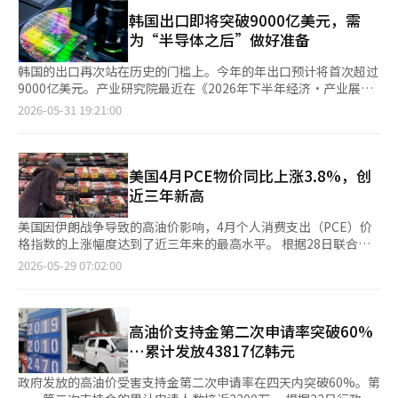
关注。他指出：“日本日元已低于土耳其里拉，成为全球最弱货
进行调查，结果显示，三分之一（34.0%）的月平均收入低于劳动
风险显而易见”。他还补充道，过去四个月上涨的能源价格已经对
币。”他的论据是基于实质有效汇率，这一指标考虑了与贸易伙伴
韩国出口即将突破9000亿美元，需
者的最低工资（按周40小时计算为215万6880韩元）。在自营业者
物价上涨施加了压力。 英格兰银行预计今年第四季度物价上涨率
货币的强弱以及物价和贸易量的变化。 然而，是否可以断言日元
为“半导体之后”做好准备
中，14.6%表示如果明年的最低工资上涨1%至3%以下，将考虑停
为3.25%。这一数字低于4月的预测值3.6%，但仍高于银行的长期
确实比里拉更弱仍存在争议。实质有效汇率是显示相对于基准年的
业；而13.8%则认为如果达到劳动界要求的15%以上的涨幅，将难
目标2%。 在宣布利率冻结后，外汇市场上英镑的价值较前一交易
购买力变化的指标，因此简单比较货币之间的绝对水平存在争议。
韩国的出口再次站在历史的门槛上。今年的年出口预计将首次超过
以避免停业。 中小企业和小商户界表示将全力以赴争取最低工资
日下跌0.5%，报每英镑1.323美元。10年期国债收益率小幅上升
《日本经济新闻》也指出，认为“日元比最弱的里拉还要弱”的说
9000亿美元。产业研究院最近在《2026年下半年经济·产业展
的冻结。为此，他们计划加强应对，以确保在审议过程中反映现场
0.02个百分点，达到4.78%。※ 本报道经人工智能（AI）系统翻译
法过于夸张。但日元的有效汇率长期处于下跌趋势，而里拉则呈现
望》中预测，今年的出口将比去年增长30.3%，达到9244亿美
2026-05-31 19:21:00
的声音。李在光 中小企业中央会劳动人力委员会委员长表
与编辑。
反弹趋势，这一点是明确的。 根据国际清算银行（BIS）的数据，
元。贸易顺差也预计将达到2200亿美元左右，创历史新高。部分
示：“不考虑支付能力的最低工资上涨，可能会将中小企业和小商
4月份日元的实质有效汇率创下自1973年实施浮动汇率制以来的新
人士甚至预测不久后将迎来“出口1万亿美元时代”。 这无疑是一
户推向悬崖。”并强调：“明年的最低工资必须保持在当前水平不
低。相比之下，土耳其里拉自年初以来上涨了7%。土耳其在高通
个重要的成就。在全球经济因中东战争的长期化、高油价、保护主
变。” 最低工资法定审议的时限为就业劳动部长请求最低工资审
胀的情况下，中央银行仍维持宽松的货币政策，导致货币信任崩
义的扩大以及美中技术霸权竞争等多重不确定性而动荡的背景下，
美国4月PCE物价同比上涨3.8%，创
议之日起90天内。今年的讨论必须在29日之前完成。然而，由于
溃。日元的基础实力因此显得更加脆弱。 影响日元的首要因素是
这一结果显得尤为突出。出口仍然是韩国经济的支柱，也是国家竞
近三年新高
没有法律强制力，通常会超出常规时限进行最终决定。即使超出时
贸易收支。日本的贸易逆差在2022年达到20万亿日元，去年降至3
争力的重要指标之一。 此次出口增长的核心动力无疑是半导体。
限，考虑到剩余的行政程序，仍需在7月中旬之前向劳动部长提交
万亿日元以下，而今年自2月以来连续三个月实现月度盈余。然
随着人工智能（AI）投资竞争的加剧，高带宽内存（HBM）和AI服
美国因伊朗战争导致的高油价影响，4月个人消费支出（PCE）价
最低工资方案。劳动部长将在8月5日之前确定并公布明年的最低工
而，由于中东局势不稳，原油价格持续高企，贸易流向可能再次发
务器用半导体的需求激增，三星电子和SK海力士等韩国半导体产
格指数的上涨幅度达到了近三年来的最高水平。 根据28日联合新
资，并于明年1月1日起生效。 值得注意的是，历史上最低工资审
生变化。SMBC日兴证券的高级经济学家宫前幸也认为，日本的贸
业受益匪浅。产业研究院预计，今年半导体出口的增长率将超过
闻的报道，美国商务部公布的数据显示，4月PCE价格指数同比上
议过程中没有冻结的案例。在过去五年中，最低工资分别为2022
2026-05-29 07:02:00
易逆差可能再次扩大至5万亿日元。 财政负担也是一个问题。由于
100%。半导体在整体出口中的比重也将扩大到40%左右。 在全球
涨3.8%。 这是自2023年5月（4.0%）以来的最大涨幅，环比上涨
年的9160韩元（同比上涨5.1%）、2023年的9620韩元
高油价，扩张财政的必要性增加，内阁总理大臣高市早苗在上个月
产业秩序向AI中心重构的过程中，韩国半导体产业的战略价值再次
0.4%。 剔除能源和食品后的核心PCE价格指数同比上涨3.3%，创
（5.0%）、2024年的9860韩元（2.5%）、2025年的1万30韩元
25日表示将编制超过3万亿日元的2026年度追加预算案。然而，伊
提升，这是一个积极的信号。美国大型科技公司在AI数据中心建设
下自2023年10月以来的最高水平，环比上涨0.2%。 同比上涨幅度
（1.7%）和2026年的1万320韩元（2.9%），每年均有所上涨。
藤忠综合研究所的首席经济学家武田敦史指出：“在维持宽松金融
竞争中投入巨资，同时对韩国内存半导体的依赖度也在增加。目前
符合道琼斯统计的专家预期，但环比上涨幅度分别低于专家预期
高油价支持金第二次申请率突破60%
※ 本报道经人工智能（AI）系统翻译与编辑。
环境的同时积极扩张财政，会导致货币信任下降，并可能引发利率
的出口繁荣不仅仅是经济复苏，而是与AI产业革命这一巨大潮流相
0.1个百分点。 自2月以来，PCE价格指数的上涨幅度因伊朗战争引
…累计发放43817亿韩元
上升，从而导致‘日本抛售’。” 事实上，仅从美元汇率来看，
结合，具有不同于以往的特点。 然而，目前的辉煌出口成绩单在
发的高油价冲击而有所扩大。 PCE价格指数反映家庭消费的商品和
日元的贬值似乎并不严重。自中东局势以来，印尼卢比、韩元和土
很大程度上依赖于半导体。产业研究院甚至指出，最近的出口增长
服务价格，是联邦储备系统（美联储）判断是否实现“2%通货膨
政府发放的高油价受害支持金第二次申请率在四天内突破60%。第
耳其里拉对美元贬值了4%至5%，而日元的贬值幅度则不足2%。
在很大程度上得益于价格上涨，而非生产量的扩大。实际上，
胀率”货币政策目标的重要依据。