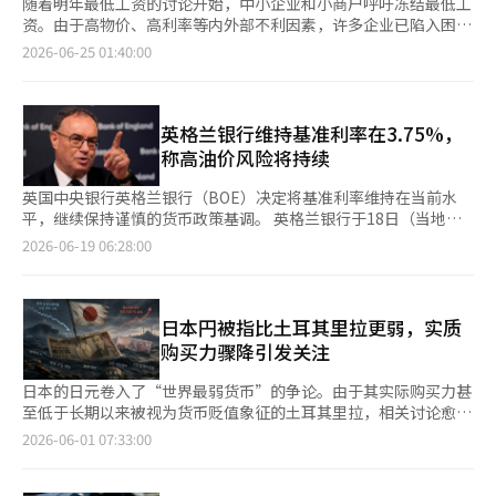
随着明年最低工资的讨论开始，中小企业和小商户呼吁冻结最低工
资。由于高物价、高利率等内外部不利因素，许多企业已陷入困
境，担心进一步的涨幅将加剧经营危机。 根据行业消息，最低工
2026-06-25 01:40:00
资委员会于23日在世宗政府大楼召开第八次全体会议，正式启动
2027年度最低工资的讨论。劳动界提出的初步要求是每小时12000
韩元，比今年上涨16.3%，按月计算为250万8000韩元（基于209
小时）。而经营界则要求维持今年的水平不变。今年的法定最低工
英格兰银行维持基准利率在3.75%，
资为1万320韩元。 中小企业和小商户当天在首尔汝矣岛的中小企
称高油价风险将持续
业中央会召开新闻发布会，正式要求冻结最低工资。与会者指出，
最低工资的上涨将威胁到在高物价、高油价、高汇率和高利率
英国中央银行英格兰银行（BOE）决定将基准利率维持在当前水
的“四重困境”中艰难生存的中小企业和小商户的生存。 金炫 韩
平，继续保持谨慎的货币政策基调。 英格兰银行于18日（当地时
国钢筋加工业协会理事长指出：“最低工资的上涨将在内需低迷和
间）召开货币政策委员会，宣布将基准利率冻结在年3.75%。自去
2026-06-19 06:28:00
人力成本上升的压力下，进一步压缩中小制造业的生存空间。”李
年12月最后一次降息以来，今年已连续四次保持不变。 在当天的
重学 GS25经营主协会政策局长表示：“快速上升的人力成本负担
投票中，9名货币政策委员中有7人支持维持利率不变。 而另有2人
集中在小商户身上，”并强调：“如果小商户崩溃，地区经济将受
提出应将利率提高0.25个百分点至年4.0%。这一结果与市场专家
到影响，最终也会对韩国经济产生负面影响。” 实际上，现场的
的预期一致。 尽管近期英国消费者物价指数（CPI）上涨率降至
日本円被指比土耳其里拉更弱，实质
危机感相当明显。中小企业中央会在上个月19日至本月10日对994
2.8%，物价上涨势头有所减缓，但中央银行并未放松警惕。尤其
购买力骤降引发关注
家中小企业和小商户进行调查，结果显示，60.4%的受访者认为今
是美国与伊朗签署谅解备忘录（MOU）及霍尔木兹海峡重新开放
年的经营状况比去年恶化。 尤其是认为今年最低工资对经营造成
的承诺导致国际油价下跌，但中央银行认为通货膨胀风险尚未完全
日本的日元卷入了“世界最弱货币”的争论。由于其实际购买力甚
负担的受访者达77.6%。因此，许多受访者呼吁明年的最低工资应
解除，时机尚早。 货币政策委员会表示：“能源价格上涨的影响
至低于长期以来被视为货币贬值象征的土耳其里拉，相关讨论愈发
冻结（41.5%）或降低（21.0%）。近一半的受访者（48.6%）表
仍在持续，今年物价再次上涨的可能性存在”，并指出“工资和整
热烈。根据反映物价和贸易结构的实质有效汇率，日元的基础实力
2026-06-01 07:33:00
示，如果最低工资超过可承受的水平，将减少新招聘或裁减现有员
体物价定价可能带来实质性的二次冲击风险”。 安德鲁·贝利行
已降至历史最低水平。 《日本经济新闻》报道，美国布鲁金斯学
工。 不少自营业者表示，如果最低工资上涨，他们将不得不考虑
长也表示：“近期油价下跌令人鼓舞，但仍高于冲突前的水平”，
会的罗宾·布鲁克斯研究员在24日于社交媒体X上发表的文章引发
停业。韩国经济人协会在上个月14日至18日对全国500名自营业者
并指出“情况难以预测，能源价格在相当长一段时间内维持高位的