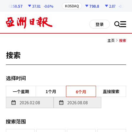
코
인
6258.57
37.81
-0.6%
798.8
2.87
-0.36%
KOSDAQ
정
보
all
登录
搜
men
索
主页
搜索
搜索
选择时间
一个星期
1个月
直接搜索
6个月
搜索范围