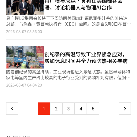
具广模与詹森·黄将在美国硅谷会
态科技（3.35%）、生态科技比姆（3.12%）、HLB（1.85%）、
4%的剧烈波动。 - 报告指出，去年初三星电子和SK海力士的市值
晤，讨论机器人与物理AI合作
ABLBio（1.08%）、佩普特龙（2.02%）等股票上涨。相反，彩
占比为23%，而截至6月底已飙升至55%（以KOSPI200为基准为
虹机器人（-3.78%）、周成工程（-0.22%）、利诺工业
59%）。 - 由于仅有两家公司占据了股指的一半以上，当全球内存
具广模LG集团会长将于下周访问美国加利福尼亚州硅谷的英伟达
（-0.15%）、元益IPS（-2.05%）等则下跌。 与此同时，纽约证
半导体行业的不确定性或美中技术冲突等外部因素出现时，这两家
总部，与詹森·黄首席执行官（CEO）会晤。这是自6月8日在首尔
券交易所（NYSE）中，道琼斯工业平均指数下跌0.85%，标准普
公司便会受到影响，进而导致整个KOSPI的暴跌，形成恶性循环。
会面以来的两个月后再度会晤。 据6日业界消息，具会长将在下周
2026-08-07 05:56:00
尔500指数下跌0.18%，以科技股为主的纳斯达克指数下跌
- 其他专家也提出了类似的分析。DB证券研究中心的李炳建表
与黄CEO会面，此次硅谷之行是自4月以来的首次。 两人在6月5日
0.06%。 在个别股票中，闪迪（-6.81%）和西部数据
示：“股指的剧烈波动并非由于杠杆产品，而是因为美国大型科技
于首尔汝矣岛LG集团总部进行了约1小时的非公开会谈，表示将扩
（-13.03%）在发布业绩后大幅下跌。尤其是西部数据尽管业绩超
公司的获利抛售等外部不利因素出现时，过去的个人买入力量减
大在机器人、人工智能（AI）基础设施和自动驾驶等多个领域的合
出市场预期，但仍大幅下跌。近期市场对出货量增长的重视程度超
弱，导致市场流动性变薄。” ◆主要报告 ▷反映短缺忧虑的铜
作。 具会长在会谈结束后表示：“今天时间有限，未能进行详细
创纪录的高温导致工业界紧急应对，
过了业绩，导致对依赖价格上涨的销售增长反应不佳。 因此，美
价，预计将进一步反映流动性 - 铜价再次超过每吨1.4万美元。上
讨论，但我们也谈到了下次邀请他到加利福尼亚的事，我希望能去
增加休息时间并全力预防热相关疾病
光一度在盘中下跌超过7%，但由于谷歌发行250亿美元的公司债
周智利北部高山地区发生的暴雨和暴雪对输电设施造成了损害，导
那里讨论更多的合作。” 业界普遍认为，此次会晤将讨论具体的
券，提升了未来半导体投资的预期，最终收盘上涨1.31%。早盘一
致矿山作业暂时中断。 - 然而，重要的是价格对气候变化问题的敏
投资与合作规模以及技术开发时间表等执行方案。 两家公司在6月
随着创纪录的高温持续，工业现场也进入紧急状态。虽然半导体和
度下跌超过2%的费城半导体指数最终上涨0.33%收盘。 未来资产
感反应。全球前20大矿山在去年和今年都下调了生产指引，主要原
达成共识，基于英伟达的开放式机器人基础模型“艾萨克·格鲁
家电等室内生产占比较高的电子行业受到的影响相对有限，但钢铁
证券研究员徐相英表示：“美国股市中部分半导体股在业绩发布后
因是矿山老化和品位问题。 - 相反，需求正在快速增长。随着人工
特”（Isaac GR00T）共同开发参考机器人。 此外，LG正在推进
和造船等户外作业较多的企业面临着更大的热相关疾病风险，因此
页
2026-08-07 04:04:20
表现疲软，但迅速回升，开盘时处于平盘状态。”他还指出：“随
智能（AI）产业化的开始，电力需求急剧上升，基础设施建设迅速
包括冷却水分配装置（CPU）在内的数据中心冷却解决方案，以及
应对措施不断升级。 根据行业消息，钢铁和造船等重工业被认为
后，谷歌的250亿美元公司债发行和美联储理事丽莎·库克的鹰派
推进。为了最小化输电损失，超高压输电设备的投资正在扩大，这
自动驾驶相关的移动AI系统的升级。 LG电子将与英伟达在下一代
是受高温影响最大的行业。由于高炉和炼钢设备等高温工艺难以停
一
言论导致国债收益率上升，促使获利了结的抛售，股市转为下
需要的铜量是普通电网的5到7倍。 - 如果流动性进一步反映，预计
机器人开发的各个环节进行战略合作。※ 本报道经人工智能（AI）
工，且大多数户外作业的比例较高，体感温度往往远高于实际气
跌。”※ 本报道经人工智能（AI）系统翻译与编辑。
今年内铜价将突破每吨1.6万美元。理论上，当流动性出现时，商
系统翻译与编辑。
温。 目前，HD现代重工、韩华海洋、三星重工等国内三大造船公
上
1
下
2
3
4
5
品价格将按照‘贵金属→有色金属→能源→农产品’的顺序上涨，
司正在进行定期夏季休假，为现场工人提供充电时间。预计休假结
基于流动性提前反映（对冲）的黄金来看，有色金属板块在明年上
束后高温仍将持续，因此他们正在积极制定高温期间的安全对策。
一
半年，铜在明年第一季度都有可能进一步上涨。 ◆市场收盘后（6
HD现代重工去年率先在造船行业引入高温作业期间的休息时间延
日）主要公告 ▷韩国投资证券第二季度营业利润为1.2102万亿韩
长制度。今年在7月至9月期间，体感温度达到33度以上时，休息
元……同比增长92.4% ▷EL&F第二季度营业利润为208亿韩
页
时间将从原来的10分钟延长至20分钟。韩华海洋和三星重工也在