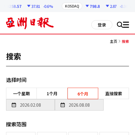
코
인
6258.57
37.81
-0.6%
798.8
2.87
-0.36%
KOSDAQ
정
보
all
登录
搜
men
索
主页
搜索
搜索
选择时间
一个星期
1个月
直接搜索
6个月
搜索范围