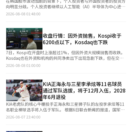
在韩国股市波动加剧的背景下，个人投资者与外国投资者的投资方
向明显分歧。个人投资者继续以人工智能（AI）半导体为中心进行
买入，而外国投资者则将目光转向防务、生物科技和汽车行业。机
2026-08-08 01:48:00
构投资者则在电力基础设施和建筑行业进行选择性投资。 根据韩
国交易所的数据，从本月3日至今，个人投资者的净买入前列股票
为SK海力士和三星电子。在此期间，个人投资者净买入SK海力士4
兆4395亿韩元，三星电子3兆8402亿韩元。接下来是三星电机
收盘行情：因外资抛售，Kospi收于
（6367亿韩元）、SK广场（2298亿韩元）、三星电子优先股
6200点以下，Kosdaq也下跌
（2034亿韩元）、韩美半导体（825亿韩元）等。 个人投资者的
买入势头被解读为AI产业扩展和高带宽内存（HBM）市场增长预期
7日，Kospi在开盘时上涨超过1%，但因外资大规模抛售而收跌。
的反映。尽管近期市场波动加大，但资金仍集中于增长潜力较高的
Kosdaq也在外资和机构的共同净卖出下出现急剧下跌，但在交易
半导体行业。 机构投资者则相对采取了分散投资的策略。机构净
结束前部分回升。 根据韩国交易所的数据，Kospi收于6258.77
2026-08-08 01:00:00
买入前列股票包括三星电机（2536亿韩元）、汉华解决方案
点，较前一交易日下跌37.61点（0.60%）。该指数开盘时为
（1022亿韩元）、LG能源解决方案（1008亿韩元）、APR（982
6365.07点，较前一交易日上涨68.69点（1.09%），但在开盘后回
亿韩元）、效生重工业（900亿韩元）、GS建设（855亿韩元）
吐涨幅，最终以弱势收盘。 在证券市场上，个人和机构分别净买
KIA正海永与三星李承炫等11名球员
等。对半导体、二次电池和电力基础设施、建筑行业的关注尤为突
入2670亿韩元和5790亿韩元，进行低价买入。相反，外资则净卖
通过军队选拔，将于12月入伍，2028
出。 外国投资者的投资行为与个人投资者截然不同。外国投资者
出8625亿韩元，导致指数下跌。 Kospi市值前列的股票表现不
年6月退役
净买入的股票包括三星物产（1113亿韩元）、Celltrion（838亿
一。三星电子（0.22%）、三星电机（3.99%）、LG能源解决方案
韩元）、三星生物制剂（792亿韩元）、汉华航空航天（725亿韩
（4.35%）、三星生物制药（2.77%）、KB金融（2.51%）、汉华
KIA老虎队的核心牛棚投手正海永和三星狮子队的左投李承炫等11
元）、起亚（677亿韩元）、SK（643亿韩元）等。他们将投资组
航空航天（4.08%）均上涨。相反，SK海力士（-4.88%）、SK广
名职业棒球选手将入伍于军队。 根据6日联合新闻的报道，国军体
合重组为以生物和防务、汽车行业为主，而非AI半导体。 尤其是以
场（-3.20%）、现代汽车（-1.13%）等则下跌。 Kosdaq指数收
育部队已确认了军队棒球队的合格选手，并已逐一通知球员。 KIA
2026-08-07 23:40:00
汉华航空航天为首的防务股，以及三星生物制剂、Celltrion等生
于798.81点，较前一交易日下跌2.86点（0.36%）。该指数开盘时
方面，正海永、右投韩在胜和内野手尹道贤都收到了合格通知。
物股，在近期市场波动加大的过程中仍保持了稳健的走势。证券业
为807.62点，较前一交易日上涨5.95点（0.74%），但在交易中转
来自乐天巨人的3名球员也将入伍，分别是右手牛棚投手崔俊勇、
界分析认为，行业整体的上涨趋势已结束，个别股票的差异化行情
为下跌，一度下跌超过3%，后有所回升。 在Kosdaq市场上，外