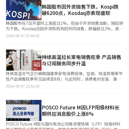
李敏锡和内野手李浩俊，他们将在本赛季结束后入伍。 三星方
将正式展开。 证券业界人士表示：“对AI半导体的期待仍然有效，
资和机构分别净卖出2540亿韩元和1030亿韩元。个人则净买入
面，李承炫、外野手函秀浩和内野手沈在勋也通过了选拔，斗山熊
韩国股市因外资抛售下跌，Kospi跌
但短期内行业间的轮动现象同时出现。个人投资者以半导体为中
3406亿韩元，吸纳了抛售的股票。 Kosdaq市值前列的股票走势也
队的投手崔志强和Kiwoom英雄队的外野手元成俊也将在军队服
破6200点，Kosdaq亦表现疲软
心，而外国投资者则以防务和生物为中心，投资对象的多样化趋势
各异。阿尔特基因（3.29%）、生态科技（2.87%）、生态科技
役。 LG双子队、汉拏鹰队、SSG兰德斯队、NC恐龙队和kt wiz队
仍在继续。”※ 本报道经人工智能（AI）系统翻译与编辑。
B（4.39%）、HLB（5.97%）、ABL生物（3.96%）、佩普特龙
则没有合格选手。 合格的球员将于今年12月入伍，预计在2028年
韩国股市在7日开盘时上涨超过1%，但由于外资抛售加剧，随后转
（2.13%）等均上涨。相反，彩虹机器人（-5.01%）、周成工程
6月退役。※ 本报道经人工智能（AI）系统翻译与编辑。
为下跌。Kosdaq也因外资和机构的共同抛售，跌幅超过2%，表现
（-4.20%）、利诺工业（-1.79%）、元益IPS（-4.64%）等则下
疲软。 根据韩国交易所的数据，截至下午1时31分，Kospi指数较
2026-08-07 22:44:10
跌。※ 本报道经人工智能（AI）系统翻译与编辑。
前一个交易日下跌54.45点（0.86%），报6241.93点。该指数开盘
时较前一交易日上涨68.69点（1.09%），报6365.07点，但随后转
为下跌并扩大跌幅。 在证券市场上，个人和机构分别净买入446亿
韩元和5115亿韩元，而外资则净卖出5419亿韩元。 Kospi市值前
持续高温拉长家电销售旺季 产品销售
列的股票表现不一。三星电子（上涨1.19%）、三星电机（上涨
与订阅服务同步升温
4.31%）、LG能源解决方案（上涨2.32%）、三星生物制药（上涨
1.19%）、KB金融（上涨1.57%）和汉华航空航天（上涨2.85%）
持续高温天气正打破韩国夏季家电消费规律，空调、除湿机等季节
均上涨。相反，SK海力士（下跌4.68%）、SK广场（下跌
性产品销售旺季罕见延续至8月；与此同时，消费者对安装、清
3.25%）和现代汽车（下跌1.69%）则出现下跌。 同一时间，
洁、维护等家电服务需求同步增长，推动家电消费由产品销售向服
2026-08-07 22:41:50
Kosdaq指数较前一个交易日下跌16.01点（2.00%），报785.66
务消费进一步延伸。 据韩国家电行业日前消息，LG电子8月以来空
点。该指数开盘时较前一交易日上涨5.95点（0.74%），报807.62
调销量较去年同期实现两位数增长，三星电子近三个月空调销量同
点，但随后转为下跌。 在Kosdaq市场上，外资和机构分别净卖出
样保持两位数增幅。按照韩国以往消费习惯，消费者通常会在5月
2267亿韩元和1532亿韩元，个人则净买入3705亿韩元。 Kosdaq
至6月提前购买空调，以确保盛夏来临前完成安装，因此8月市场一
POSCO Future M因LFP阳极材料长
市值前列的股票表现也不一。阿尔特基因（上涨0.17%）、
般进入销售淡季。但今年持续高温使空调需求迟迟未降，销售旺季
期供应消息股价上涨6%
EcoPro BM（上涨0.39%）、HLB（上涨2.56%）、ABL Bio（上
罕见延续至8月。 除湿机市场同样受益于天气变化。受今年梅雨季
涨0.84%）和Peptron（上涨1.01%）均上涨。相反，
推迟及集中降雨影响，空气湿度持续偏高，除湿机需求明显增加。
POSCO Future M因与国内电池公司推进锂铁磷（LFP）阳极材料
EcoPro（下跌0.60%）、彩虹机器人（下跌7.56%）、周成工程
LG电子7月除湿机销量同比增长超过20%，进入8月后市场热度仍