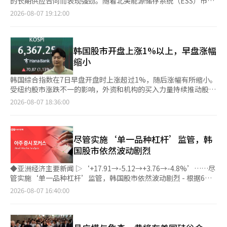
的长期供应合同而表现强劲。随着北美能源储存系统（ESS）市场
（下跌4.95%）、利诺工业（下跌2.09%）和元益IPS（下跌
在延续。 持续高温也推动家电消费由产品销售向服务消费延伸。
的扩展，大规模供应计划的消息使得二次电池相关股票普遍受到买
2026-08-07 19:12:00
5.08%）则出现下跌。※ 本报道经人工智能（AI）系统翻译与编
随着空调、除湿机使用频率提高，消费者更加关注设备清洁、防霉
入。 根据韩国交易所的数据，截至当天上午9时36分，POSCO
辑。
及日常维护，对涵盖安装、定期保养、维修等内容的家电订阅服务
Future M的股价上涨9800韩元（6.64%），交易价格为15万7300
需求持续增长。在此背景下，韩国家电企业正加快布局订阅业务，
韩元。 股价的上涨被解读为POSCO Future M日前宣布将在第三季
将产品销售与长期维护服务相结合，培育稳定收入来源。数据显
度与国内电池公司签署正式的长期供应合同的影响。 POSCO
韩国股市开盘上涨1%以上，早盘涨幅
示，LG电子今年第二季度家电订阅业务销售额达6600亿韩元（约
Future M表示，此次合同是为了积极应对北美ESS需求的急剧增
缩小
合人民币31亿元），同比增长5%；三星电子则持续升级人工智能
长。计划从明年起至2032年，供应超过19万吨的LFP阳极材料，
（AI）家电订阅服务，并推出组合订阅优惠，进一步扩大用户规
但未公开客户名称。 LFP电池的输出相较于NCM（镍·钴·锰）、
韩国综合指数在7日早盘开盘时上涨超过1%，随后涨幅有所缩小。
模。 在持续高温等极端天气影响下，韩国夏季家电消费正由传统
NCA（镍·钴·铝）等三元电池略低，但具有较高的价格竞争力和
受纽约股市涨跌不一的影响，外资和机构的买入力量持续推动股市
的季节性销售逐步转向产品销售与订阅服务并重，围绕产品销售、
较长的使用寿命。最近在ESS和电动车等多个领域的使用频率不断
上涨。 根据韩国交易所的数据，截至上午9时17分，韩国综合指数
2026-08-07 18:36:00
维护服务及订阅业务的市场竞争也进一步加剧。
增加。 与此同时，因POSCO Future M的大规模供应消息，二次电
较前一交易日上涨42.75点（0.68%），报6339.13点。该指数开盘
池相关股票也普遍上涨。 同一时刻，在证券市场上，三星SDI上涨
时较前一交易日上涨68.69点（1.09%），报6365.07点，随后涨幅
6.56%，SK创新上涨4.14%，LG能源解决方案上涨3.33%。在科
有所减少。 在证券市场上，个人投资者净卖出2598亿韩元，而外
斯达克市场上，代表性的二次电池股票如EcoPro（上涨3.47%）
资和机构分别净买入2838亿韩元和15亿韩元。 韩国综合指数市值
尽管实施‘单一品种杠杆’监管，韩
和EcoProBM（上涨3.41%）也纷纷上涨。※ 本报道经人工智能
前列的股票普遍上涨。三星电子（0.87%）、SK海力士
国股市依然波动剧烈
（AI）系统翻译与编辑。
（0.20%）、SK广场（0.72%）、三星电机（2.20%）、现代汽车
（0.25%）、LG能源解决方案（1.45%）、KB金融（0.12%）等
◆亚洲经济主要新闻 ▷‘+17.91→-5.12→+3.76→-4.8%’……尽
均有所上涨。相反，三星生物制药（-0.20%）和三星生命
管实施‘单一品种杠杆’监管，韩国股市依然波动剧烈 - 根据6日
（-0.87%）则出现下跌。 同一时间，科斯达克指数较前一交易日
金融投资行业和资本市场研究院的报告，今年上半年韩国综合股价
2026-08-07 16:40:00
上涨7.35点（0.92%），报809.02点。该指数开盘时较前一交易日
指数（KOSPI）的日收益率波动性达到3.6%，是去年年均水平
上涨5.95点（0.74%），报807.62点。 在科斯达克市场上，个人和
（1.4%）的两倍，位居36个国家股市之首。 - 面对最严重的波动
机构分别净买入243亿韩元和175亿韩元，而外资则净卖出412亿韩
局面，政府于上月30日提前实施了‘单一品种杠杆’监管，但效果
元。 科斯达克市值前列的股票表现不一。阿尔特基（0.17%）、生
仍不明显。从7月30日以来，股指在6个交易日内出现了四次超过