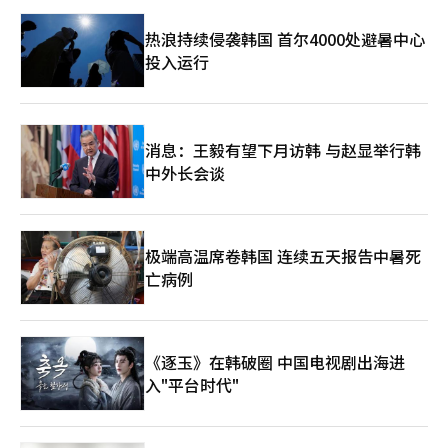
热应激管理系统”，分析现场的温湿度、工人的心率和活动量，提
供高温阶段的通知和休息建议。 SK海力士也在以天安和清州的工
热浪持续侵袭韩国 首尔4000处避暑中心
厂为中心，加强高温安全检查和智能安全技术的应用，LG电子则
投入运行
应对空调和HVAC（暖通空调）需求的增加，专注于工作场所热相
关疾病的预防。 一位业内人士表示：“最近的高温已不仅仅是季
节性变量，而是直接关系到生产现场安全的经营风险，尤其是像钢
铁和造船这样难以停工的行业，正在不断加强高温期间的现场应
对。”※ 本报道经人工智能（AI）系统翻译与编辑。
消息：王毅有望下月访韩 与赵显举行韩
中外长会谈
极端高温席卷韩国 连续五天报告中暑死
亡病例
《逐玉》在韩破圈 中国电视剧出海进
入"平台时代"