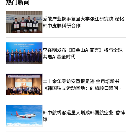
热门新闻
元……实现扭亏为盈 ▷元益IPS第二季度营业利润为184亿韩
增加休息时间，并通过提供空调设备、休息空间和补品等措施全力
元……同比下降49.6% ▷KT&G第二季度营业利润为4145亿韩
预防热相关疾病。 24小时运行高炉的钢铁行业正在实施比政府标
元……同比增长18.5% ▷CJ ENM第二季度营业利润为334亿韩
准更严格的自我休息标准。浦项制铁在体感温度达到35度以上时，
爱敬产业携手复旦大学张江研究院 深化
元……同比增长16.9% ▷LG U+第二季度营业利润为3445亿韩
实施45分钟工作后15分钟休息，31度以上时则为50分钟工作后10
元……增长13.1% ◆基金动态（截至5日，不包括ETF） ▷国内股
韩中皮肤科研合作
分钟休息。这一标准比去年新设的工业安全卫生标准“体感温度33
票型：2.4334万亿韩元 ▷海外股票型：1993亿韩元 ◆今日（周
度以上每两小时休息20分钟”更为严格。 现代制铁在体感温度达
五）主要日程 ▷中国：进出口统计（7月） ▷德国：工业生产（6
到31度以上时，给予1小时内10分钟以上的休息，35度以上时则给
月） ▷美国：就业报告（7月）※ 本报道经人工智能（AI）系统翻
予15分钟以上的休息。东国制钢自3日至14日指定为“高温防范热
译与编辑。
相关疾病特别管理期”，在体感温度达到33度以上时，每两小时给
李在明发布《旧金山AI宣言》将与全球
予20分钟以上的休息。 汽车行业也在为高温的长期化做好现场工
共启AI黄金时代
作环境管理。现代汽车集团自本月3日至7日进入夏季休假，暂停了
包括蔚山工厂在内的主要生产基地的运营。 现代汽车为蔚山工厂
的工人提供冰品和补品，起亚汽车在光州的生产线则运行空调系
统，并定期测量和管理工作场所的温度和湿度。 户外作业较多的
二十余年寻访安重根足迹 金月培新书
航空和军工行业情况类似。大韩航空为国际机场货运站和飞机维修
《韩国独立运动圣地：向旅顺口追问历
库的工作人员试点引入了移动式大型循环风扇，而韩国航空宇宙则
在7日之前进行全公司的夏季休假。韩华航空航天为生产现场的工
史》出版
作人员提供电解饮料和冰品，积极管理高温期间的工作环境。 相
比之下，电子行业受到高温直接影响的生产中断可能性相对较低。
半导体工厂的洁净室温度和湿度保持在24小时恒定，移动设备和家
韩中航线客运量大增成韩国航空业"香饽
电的生产设备大多在室内运行。 电力使用量的增加和半导体新建
饽"
工地的热相关疾病管理成为新的课题。三星电子正在平泽半导体生
产设备建设现场应用与劳动部共同开发的“基于Galaxy Watch的