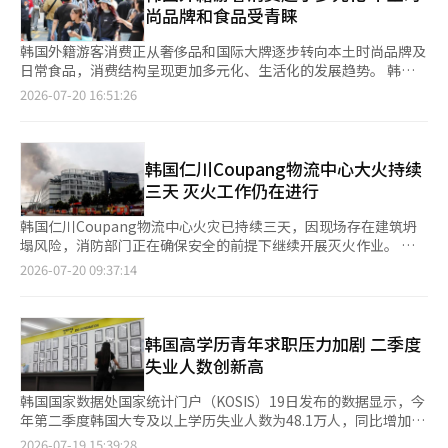
现。 警方公布的典型案例显示，部分涉赌青少年为筹措赌资陷入
尚品牌和食品受青睐
高利贷、校园借贷等问题，甚至盗取家庭财产
韩国外籍游客消费正从奢侈品和国际大牌逐步转向本土时尚品牌及
日常食品，消费结构呈现更加多元化、生活化的发展趋势。 韩国
乐天会员（Lotte Members）20日发布《外籍游客消费趋势报
2026-07-20 16:51:26
告》，基于去年4月至今年年5月L.POINT交易数据，对赴韩外籍游
客的消费路径和商品偏好进行了分析。 报告显示，外籍游客通常
通过社交媒体（SNS）获取消费信息，在首尔圣水洞发现新品牌，
再前往明洞及百货商场完成购物，消费路径日趋成熟。其中，韩国
韩国仁川Coupang物流中心大火持续
时尚品牌受到外籍游客青睐，在乐天百货外籍顾客购买量排名前15
三天 灭火工作仍在进行
位的品牌中，约27%为圣水洞热门韩国本土时
韩国仁川Coupang物流中心火灾已持续三天，因现场存在建筑坍
塌风险，消防部门正在确保安全的前提下继续开展灭火作业。 据
仁川消防本部20日消息，位于仁川西海区石南洞的Coupang第32
2026-07-20 09:37:14
物流中心于18日上午6时54分起火，截至20日上午6时，大火已持
续超过47小时仍未完全扑灭。消防部门表示，由于该物流中心内存
放大量易燃物品，加之建筑内部结构复杂，导致灭火工作进展缓
慢。 目前，消防部门仍维持18日下午发布的国家消防动员令，共
韩国高学历青年求职压力加剧 二季度
调动消防车231辆、消防人员812人参与救援。为排出浓烟、开辟
失业人数创新高
灭火作业空间，消防人员19日对物流中心六层与坡
韩国国家数据处国家统计门户（KOSIS）19日发布的数据显示，今
年第二季度韩国大专及以上学历失业人数为48.1万人，同比增加
3.9万人，创2021年以来同期最高水平。 从年龄来看，20至29岁失
2026-07-19 15:39:28