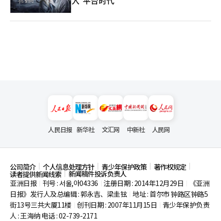
入"平台时代"
人民日报
新华社
文汇网
中新社
人民网
公司简介
个人信息处理方针
青少年保护政策
著作权规定
新闻稿件投诉负责人
读者提供新闻线索
亚洲日报
刊号 : 서울,아04336
注册日期 : 2014年12月29日
《亚洲
|
|
|
日报》发行人及总编辑 : 郭永吉、梁圭铉
地址 : 首尔市
钟路区钟路5
|
街13号三共大厦11楼
创刊日期 : 2007年11月15日
青少年保护负责
|
|
人 : 王海纳 电话 : 02-739-2171