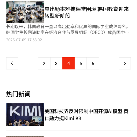
国游客在济州岛租车自驾的话题再次升温始于济州道政府本月2日
举行的扩大干部会议，济州道行政副知事朴千寿被问及如何提升游
高出勤率难掩课堂困境 韩国教育迎来
客消费时回答，可将放宽中国游客租车自驾限制作为吸引外国游客
转型新阶段
的一项措施。他表示，中国
长期以来，韩国教育一直以高出勤率和优异的国际学业成绩闻名。
韩国学生长期缺勤率在经济合作与发展组织（OECD）成员国中始
终处于最低水平，学生几乎人人按时到校。然而，在“高出勤
页
2026-07-09 17:53:02
率”的光环背后，课堂参与度却持续下降：有人上课睡觉，有人心
不在焉，还有越来越多学生选择提前离开学校，通过检定考试冲刺
一
大学。韩国教育正面临新的现实——学生虽然坐在教室里，却未必
真正投入学习。 韩国教育开发院（KEDI）援引OECD《Every Day
上
4
下
2
3
5
6
Counts》报告指出，以连续缺课3个月以上为标准，韩国学生长期
缺勤率仅为2%，远低于O
一
页
热门新闻
美国科技界反对限制中国开源AI模型 黄
仁勋力挺Kimi K3