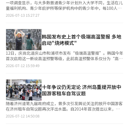
一项调查显示，与大多数普通青少年计划升入大学不同，生活在儿
童福利机构、青少年庇护所等保护机构中的青少年中，每100人约
有38人希望高中毕业后直接就业。此外，这些青少年普遍认为自身
2026-07-13 15:27:27
学习成绩较差，课外补习参与率和月均补习支出也明显低于普通青
少年。 据教育界12日消息，韩国青少年政策研究院近日发布了一
项关于生活在保护机构中的青少年教育现状的调查报告，公布了上
述研究结果。 研究以居住在儿童养育设施、共同生活家庭、青少
韩国发布史上首个极端高温警报 多地
年庇护所及少年保护设施等机构的1059名高中学龄青少年为对
启动"烧烤模式"
象。调查显示，37.6%的受访者表示高中毕
12日，庆尚北道庆山市和浦项市发布“极端高温警报”。韩国今年
首次启用这一新设高温预警等级，此前高温预警体系仅分为“高温
预警”和“高温警报”两个级别。随着全球变暖背景下极端高温事
2026-07-12 15:59:49
件频发，今年将高温预警升级为三级体系，新增“极端高温警
报”级别。 当已发布高温警报的地区预计最高体感温度达到38摄
氏度以上，或最高气温达到39摄氏度以上并持续一天以上时，即可
启动极端高温警报。 气象部门预计本轮高温天气将在13日达到峰
十年争议仍无定论 济州岛重提开放中
值。目前大部分地区已发布高温预警，白天在
国游客租车自驾议题
随着济州道第九届政府成立，曾多次引发舆论关注的放开中国游客
在济州租车自驾议题再次浮出水面。自2014年首次提出以来，这
一旨在搞活旅游市场的提议因交通安全、保险及事故责任等问题被
2026-07-12 14:50:08
搁置。转眼已过去十年多，核心争议依旧无解。有声音指出，与其
重复争论无果的赞成反对之争，不如正式启动制度改善。 放开中