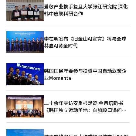
爱敬产业携手复旦大学张江研究院 深化
韩中皮肤科研合作
李在明发布《旧金山AI宣言》将与全球
共启AI黄金时代
韩国国民年金参与投资中国自动驾驶企
业Momenta
二十余年寻访安重根足迹 金月培新书
《韩国独立运动圣地：向旅顺口追问历
史》出版