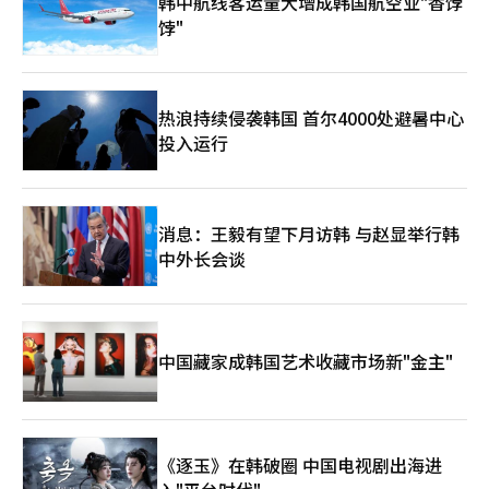
韩中航线客运量大增成韩国航空业"香饽
饽"
热浪持续侵袭韩国 首尔4000处避暑中心
投入运行
消息：王毅有望下月访韩 与赵显举行韩
中外长会谈
中国藏家成韩国艺术收藏市场新"金主"
《逐玉》在韩破圈 中国电视剧出海进