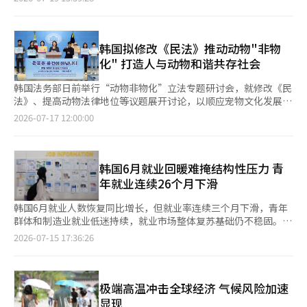
业人数为17.9万人，30至39岁为13万人，两者合计30.9万人，占
大专及以上学历失业人数的64.2%。同期，韩国整体失业人数为
85.5万人，同比增加1.1万人。 大专及以上学历失业率也有所上
升。第二季度相关失业率为3.0%，同比提高0.2个百分点。其中，
韩国拟修改《民法》推动动物"非物
20至29岁失业率升至8.3%，同比提高0.6个百分点，为2021年以
化" 打造人与动物和谐共存社会
来同期最高水平；30至39岁失业率为2.9%，同样提
韩国法务部日前举行“动物非物化”立法专题研讨会，就修改《民
法》、提高动物法律地位等议题展开讨论，以顺应宠物文化发展和
社会对生命尊重意识不断提高的趋势。 此次研讨会旨在扩大社会
2026-07-17 12:00:00
对动物保护和尊重生命理念的共识，并探讨完善《民法》等相关法
律制度的具体方案。会议围绕“韩国动物立法现状与改革方
向”“修改《民法》推动动物非物化的必要性”“执行查封过程中
宠物的法律处理”等议题进行了主题发言和专家讨论。 首尔大学
韩国6月就业回暖难掩结构性压力 青
法学院教授李继正（音）在会上表示，科学研究已证实，动物具
年就业连续26个月下滑
韩国6月就业人数恢复同比增长，但就业率连续三个月下滑，青年
群体和制造业就业低迷持续，就业市场整体复苏基础仍不稳固。
韩国国家数据处15日发布的《6月就业动向》显示，6月韩国15岁
2026-07-15 17:36:26
以上就业人数为2915.4万人，同比增加6.3万人，结束了5月同比减
少4万人的走势。不过，15岁以上就业率为63.4%，同比下降0.2个
百分点，连续三个月下滑；劳动参与率也同比下降0.2个百分点至
65.2%。 从行业来看，制造业就业人数同比减少9.7万人，连续24
极端高温冲击全球经济 气候风险加速
个月下降，不过降幅较5月有所收窄；建筑业就业人数减少6.7万
显现