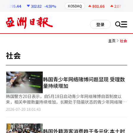
코
인
6295.44
302.82
-4.59%
801.66
2.07
+0.26
KOSDAQ
정
보
all
登录
搜
men
索
主页
社会
社会
韩国青少年网络赌博问题显现 受理数
量持续增加
韩国警方20日表示，自5月18日启动青少年网络赌博自首制度以
来，相关申报数量持续增加，长期处于隐蔽状态的青少年网络赌博
问题逐渐暴露。 数据显示，截至目前，全国累计受理自首806起，
2026-07-20 18:01:43
其中本人申报629起、监护人代为申报177起。第二个月申报数量
达512起，较首月294起增长74%。警方分析认为，随着媒体持续
曝光青少年网络赌博问题，社会关注度不断提高，越来越多涉赌青
少年主动申报，反映出此前长期隐蔽的网络赌博问题正在集中显
韩国外籍游客消费趋于多元化 本土时