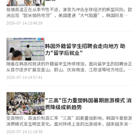
人，连续26个月下降；批发零售业就业人数
极端高温正在从季节性不适，演变为冲击全球经济的新型风险。欧
洲出现“欧米伽热穹顶”，美国遭遇“大气阻塞”，韩国则发
布“极端高温预警”。不同于以往的极端热浪正在多地持续，从消
2026-07-14 15:48:39
费、生产到旅游和能源供应，经济运行各环节均受到影响。 极端
高温甚至影响到欧洲主要经济体的增长前景。欧洲新闻网援引全球
贸易信用保险及经济风险分析机构安联贸易的报告称，法国、西班
牙和意大利等国可能遭受较为严重的经济损失。安联贸易在分析各
韩国外籍留学生招聘会走向地方 助
国最炎热的5个年份后预计，受劳动生产率下降和制冷需求增加等
力"留学后就业"
因素影响
随着在韩高校就读的外籍留学生持续增加，面向留学生的招聘会正
从首尔逐步扩展至釜山、蔚山、庆尚南道、江原道等地方地区。韩
国正从“吸引留学生”迈向“留住留学生”，力图帮助更多外籍留
2026-07-14 14:57:41
学生毕业后留韩就业。 近年来，越来越多外籍留学生希望毕业后
留在韩国积累工作经验，进入研发、信息技术、海外业务、市场营
销等领域，“留学后就业”逐渐成为韩国留学的重要组成部分。
韩国教育部数据显示，2025年韩国高等教育机构外籍留学生人数
"三高"压力重塑韩国暑期旅游模式 消
达25.3万人，同比增长21.3%，其中攻读学位课程的学生占比提升
费降级成新趋势
至70.
受高物价、高油价和高汇率“三高”因素叠加影响，韩国今夏旅游
消费模式发生明显变化。面对持续上涨的出游成本，越来越多消费
者选择缩短出行距离、减少停留时间，并偏好价格更低的住宿产
2026-07-14 11:18:38
品，出现明显“消费降级”趋势。 以上月数据为基准，韩国旅游