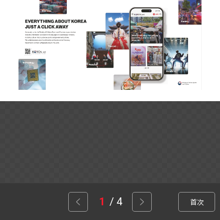
이
/
4
首次
음
전
다