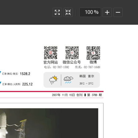
화
원
확
축
%
면
본
대
소
에
사
꽉
이
차
즈
게