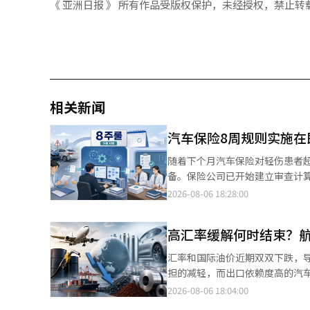
《 亚洲日报 》 所有作品受版权保护，未经授权，禁止转
相关新闻
汽车保险8周规则实施
随着下个月汽车保险对轻伤患者
备。保险公司已开始建立审查计
建立医疗审查委员会和运营体系，以判断治疗的必要性。 根据6日
2026-08-06 18:28:00
疗审查程序的计算机系统，并整理内部工作指引，以配
伤患者在事故发生后如需超过8
高汇率缓解何时结束？
把这些资料转交给汽车赔偿中心
保险公司和患者。因此，保险公司正在新建审
汇率和国际油价近期双双下跌，
系的建立。该中心正在组建由约2
担的减轻，而出口依赖度高的汽车行业则对汇
行政人员。此前，相关的实务人
露微笑。航空燃油价格占航空公
2026-08-06 18:04:00
工作再次启动。 然而，有观点认为，制度的实施不会立即导致保险公司赔偿工作的减少。最初预计不必要的长期治疗
幅减轻。 航空公司大部分主要费用如燃油费、飞机租赁费和维修费均以美元结算，因此汇率降低将带来更大的成本节