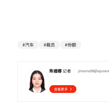
#汽车
#裁员
#份额
陈姗娜
记者
jinsena98@ajune
查看更多