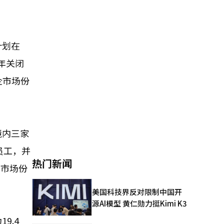
计划在
年关闭
企市场份
境内三家
员工，并
热门新闻
但市场份
美国科技界反对限制中国开
源AI模型 黄仁勋力挺Kimi K3
9.4