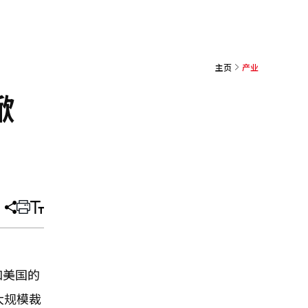
主页
产业
掀
分
打
调
享
印
整
文
大
章
小
和美国的
大规模裁