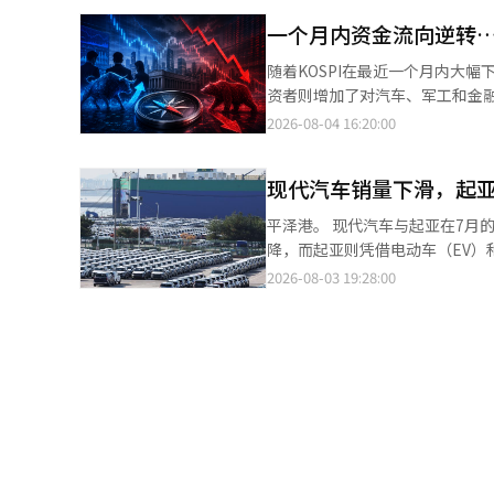
会减少，从而降低损失率和赔偿
约。此外，随着汇率下跌，出境旅游的国内
据传输、审查结果通知和客户投诉处理等将增加。 一位保险公司相关人士表
一个月内资金流向逆转
示：“在5、6月份，我们经历
中心，而今后将新增向客户说明
需求推出多种促销活动，以提高盈利能力。” 根据韩国国土交通部的数据，8月国
随着KOSPI在最近一个月内大
制度的初衷，但在实施初期，现场可能会出
6月16日至7月15日的期间，期间
资者则增加了对汽车、军工和金融
应”。由于在8周内可以无须审
此，国际航线燃油附加费的适用阶段
7648.09点下跌至6257.45
2026-08-04 16:20:00
服务。此次制度的重点在于审查
元汇率曾飙升至1560韩元，而目前已降至1424.50韩元。 锂电
海力士、三星电子和三星电机等股
（AI）系统翻译与编辑。
的核心原材料大多以美元从海外
期依然存在。主流工程、彩虹机
一步降低制造成本。 根据韩国矿业公团（KOMIS）的数据，截至7月第五周，碳酸锂的价格为每吨20772美元，较前
现代汽车销量下滑，起
控股公司等领域。外资净买入的主要
一周下降0.9%。铁矿石价格也降
析认为，资金主要流向了相对业
平泽港。 现代汽车与起亚在7月的全球销售业绩出现分化。由于国内外需求减缓和生产问题，现代汽车的销量有所下
锂电池和钢铁行业的原材料采购负担预计将进一步减轻。 然而，出
三星电子、SK海力士、KB金融
降，而起亚则凭借电动车（EV）和混合动力车（H
能力的负面影响。整车制造商大
化投资组合。 在行业涨跌幅方面
上个月国内销售了48,113辆，海
2026-08-03 19:28:00
额和营业利润下降。 在美国汽车关税负担和全球竞争加剧的背景下，如果汇率的有利效应减弱，汽车行业将面临盈利
24.09%。消费品和证券行业分别
售下降14.4%，海外销售下降3.2%。 在国内市场，索纳塔（4,584辆）和圣达菲（3,822辆）的销售
防御的困难。实际上，现代汽车和起
益的行业。 证券业人士表示：
汽车在最近的第二季度业绩发布会上表
分别下降20.8%和4.9%。 一位汽车行业相关人士表示：“整车制造商的出口比例较高，因此当韩元升值时，海外销
和防御股之间采取了不同的策略。
在上个月国内销售54,604辆，海外
售款在换算为韩元时盈利能力会
21.3%，海外销售增长11.6%
善产品组合和提高成本效率来维护
汽车制造商在7月的全球销售总计为
兰Trax跨界车和Trailblazer的出口
量为3,030辆，同比下降58.2%
售量为8,551辆，同比下降11.1%。
市场，现代汽车的格兰杰以8,53