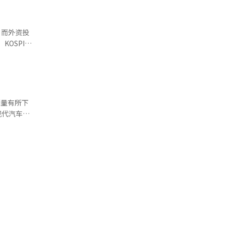
偿中心的数
划根据旺季
“我们理解
，而外资投
3美元。因
OSPI从
定的医疗
，美元兑韩
净买入了SK
人工智能
求扩大的预
元升值将进
车、军工和
证券等。分
着韩元升值，
业的股票。
能性而多元
将导致销售
跌了
1%。国内销
一录得正收
较去年同期
者在成长股
内销售增长
可以通过改
用凭借雪佛
G汽车的总销
国内
、嘉华