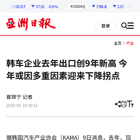
코
인
6258.57
37.81
-0.6%
798.8
2.87
-0.36%
KOSDAQ
정
보
all
登录
搜
men
索
主页
产业
韩车企业去年出口创9年新高 今
年或因多重因素迎来下降拐点
崔锦宁 记者
2025-01-10 10:12
分
打
调
享
印
整
文
大
章
小
据韩国汽车产业协会（KAMA）9日消息，去年，现