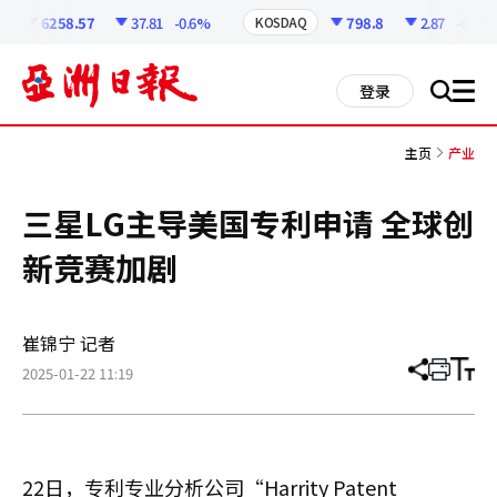
코
인
6258.57
37.81
-0.6%
798.8
2.87
-0.36%
KOSDAQ
정
보
all
登录
搜
men
索
主页
产业
三星LG主导美国专利申请 全球创
新竞赛加剧
崔锦宁 记者
2025-01-22 11:19
分
打
调
享
印
整
文
大
章
小
22日，专利专业分析公司“Harrity Patent