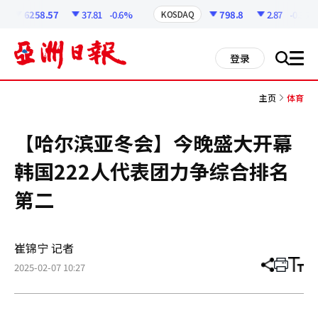
코
인
6258.57
37.81
-0.6%
798.8
2.87
-0.36%
KOSDAQ
정
보
all
登录
搜
men
索
主页
体育
【哈尔滨亚冬会】今晚盛大开幕
韩国222人代表团力争综合排名
第二
崔锦宁 记者
2025-02-07 10:27
分
打
调
享
印
整
文
大
章
小