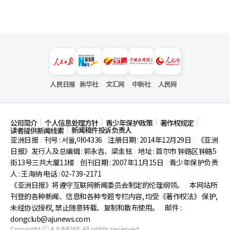
人民日报
新华社
文汇网
中新社
人民网
公司简介
个人信息处理方针
青少年保护政策
著作权规定
新闻稿件投诉负责人
读者提供新闻线索
亚洲日报
刊号 : 서울,아04336
注册日期 : 2014年12月29日
《亚洲
|
|
|
日报》发行人及总编辑 : 郭永吉、梁圭铉
地址 : 首尔市
钟路区钟路5
|
街13号三共大厦11楼
创刊日期 : 2007年11月15日
青少年保护负责
|
|
人 : 王海纳 电话 : 02-739-2171
《亚洲日报》将遵守互联网新闻委员会制定的伦理纲领。
本网站所
|
刊登的各种新闻、信息和各种专题专栏内容, 均受《著作权法》
保护,
未经协议授权, 禁止随意转载、复制和散布使用。
邮件 :
|
dongclub@ajunews.com
Copyright ⓒ AJUNEWS All rights reserved.