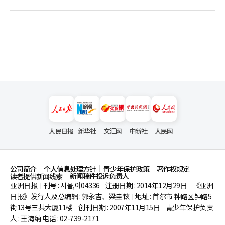
人民日报
新华社
文汇网
中新社
人民网
公司简介
个人信息处理方针
青少年保护政策
著作权规定
新闻稿件投诉负责人
读者提供新闻线索
亚洲日报
刊号 : 서울,아04336
注册日期 : 2014年12月29日
《亚洲
|
|
|
日报》发行人及总编辑 : 郭永吉、梁圭铉
地址 : 首尔市
钟路区钟路5
|
街13号三共大厦11楼
创刊日期 : 2007年11月15日
青少年保护负责
|
|
人 : 王海纳 电话 : 02-739-2171