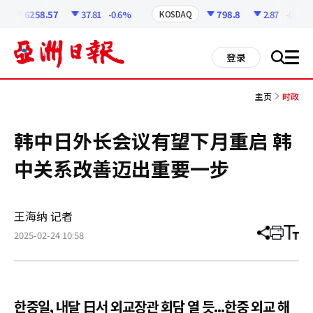
코
인
6258.57
37.81
-0.6%
798.8
2.87
-0.36%
KOSDAQ
정
보
all
登录
搜
men
索
主页
时政
韩中日外长会议有望下月重启 韩
中关系改善迈出重要一步
王海纳 记者
2025-02-24 10:58
分
打
调
享
印
整
文
大
章
小
한중일, 내달 日서 외교장관 회담 열 듯...한중 외교 해