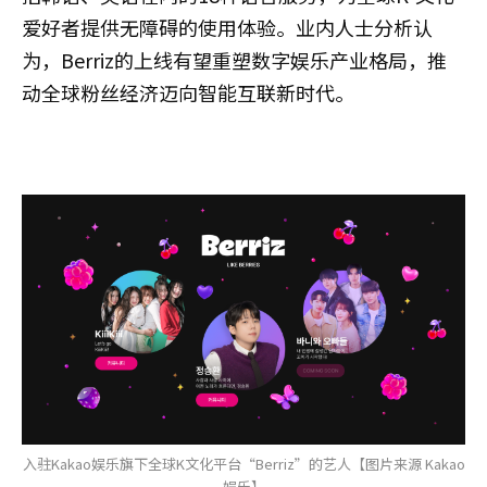
爱好者提供无障碍的使用体验。业内人士分析认
为，Berriz的上线有望重塑数字娱乐产业格局，推
动全球粉丝经济迈向智能互联新时代。
入驻Kakao娱乐旗下全球K文化平台“Berriz”的艺人【图片来源 Kakao
娱乐】