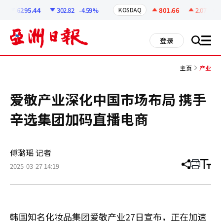
코
인
6295.44
302.82
-4.59%
801.66
2.07
+0.2
KOSDAQ
정
보
all
登录
搜
men
索
主页
产业
爱敬产业深化中国市场布局 携手
辛选集团加码直播电商
傅璐瑶 记者
2025-03-27 14:19
分
打
调
享
印
整
文
大
章
小
韩国知名化妆品集团爱敬产业27日宣布，正在加速