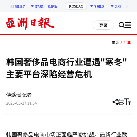
코
인
6258.57
37.81
-0.6%
798.8
2.87
-0.36%
KOSDAQ
정
보
all
登录
搜
men
索
主页
产业
韩国奢侈品电商行业遭遇"寒冬"
主要平台深陷经营危机
傅璐瑶 记者
2025-03-27 11:34
分
打
调
享
印
整
文
大
章
小
韩国奢侈品电商市场正面临严峻挑战。最新行业数