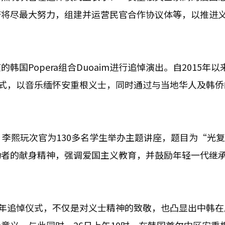
府将尽最大努力，组建并运营民官合作协议体等，以推进
国Popera组合Duoaim进行追悼演出。自2015年以
悼仪式，以音乐缅怀安重根义士，同时通过与当地华人及韩
李熙玩次官为130多名学生举办主题讲座，题目为“光复
功者的献身精神，强调爱国主义教育，并鼓励年轻一代继
周年追悼仪式，不仅是对义士精神的致敬，也凸显出中韩在