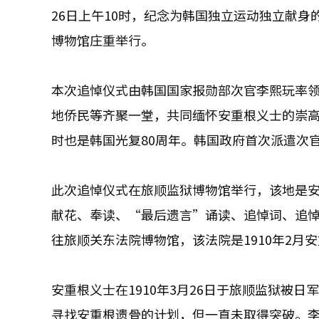
26日上午10时，纪念为韩国独立运动独立献身
博物馆庄重举行。
本次追悼仪式由韩国国家报勋部次官李熙玩率
地侨民等齐聚一堂，共同缅怀安重根义士的崇高
时也是韩国光复80周年。韩国政府首次派遣次
此次追悼仪式在旅顺监狱博物馆举行，该地是安重
献花、奉读、“最后遗言”诵读、追悼词、追
往旅顺关东法院博物馆，该法院是1910年2月
安重根义士在1910年3月26日于旅顺监狱被
寻找安重根遗骨的计划，但一直未取得突破。