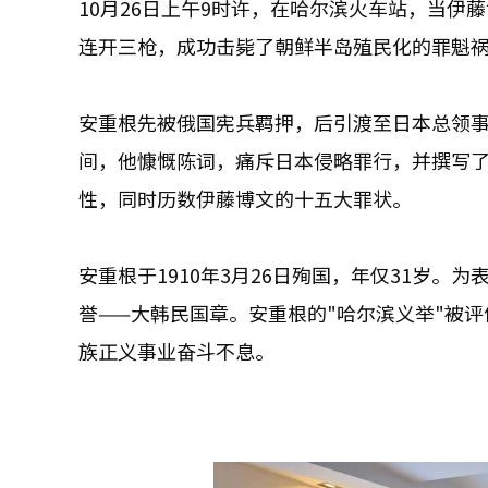
10月26日上午9时许，在哈尔滨火车站，当
连开三枪，成功击毙了朝鲜半岛殖民化的罪魁祸
安重根先被俄国宪兵羁押，后引渡至日本总领
间，他慷慨陈词，痛斥日本侵略罪行，并撰写
性，同时历数伊藤博文的十五大罪状。
安重根于1910年3月26日殉国，年仅31岁。
誉——大韩民国章。安重根的"哈尔滨义举"被
族正义事业奋斗不息。