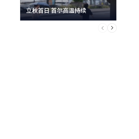
立秋首日 首尔高温持续
极端
个
前
一
下