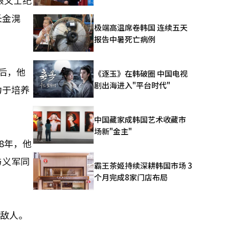
根义士纪
长金滉
极端高温席卷韩国 连续五天
报告中暑死亡病例
订后，他
《逐玉》在韩破圈 中国电视
剧出海进入"平台时代"
力于培养
中国藏家成韩国艺术收藏市
场新"金主"
8年，他
与义军同
霸王茶姬持续深耕韩国市场 3
个月完成8家门店布局
慑敌人。