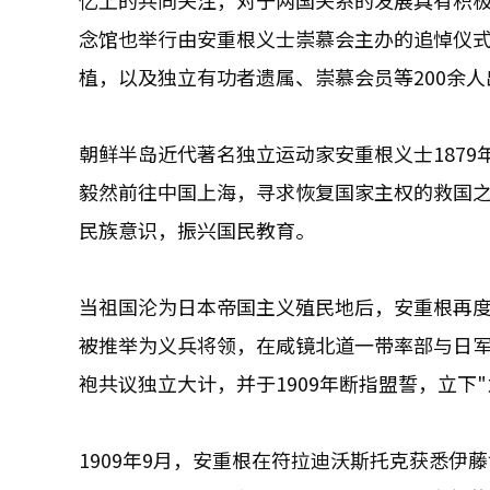
忆上的共同关注，对于两国关系的发展具有积极
念馆也举行由安重根义士崇慕会主办的追悼仪
植，以及独立有功者遗属、崇慕会员等200余
朝鲜半岛近代著名独立运动家安重根义士1879
毅然前往中国上海，寻求恢复国家主权的救国
民族意识，振兴国民教育。
当祖国沦为日本帝国主义殖民地后，安重根再度
被推举为义兵将领，在咸镜北道一带率部与日
袍共议独立大计，并于1909年断指盟誓，立下
1909年9月，安重根在符拉迪沃斯托克获悉