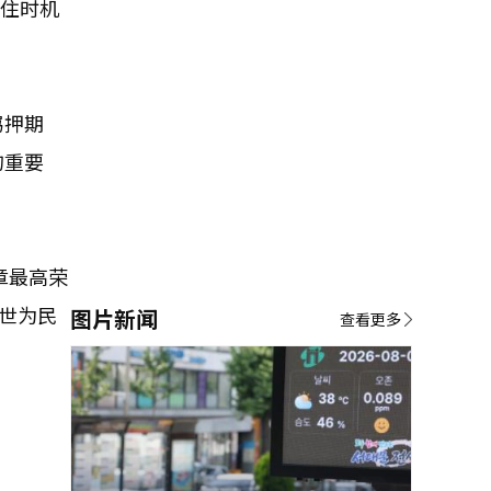
抓住时机
羁押期
的重要
章最高荣
世为民
图片新闻
查看更多