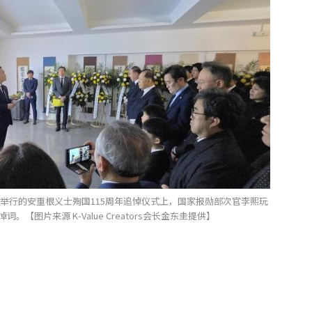
举行的安重根义士殉国115周年追悼仪式上，国家报勋部次官李熙玩
【图片来源 K-Value Creators会长金东圭提供】