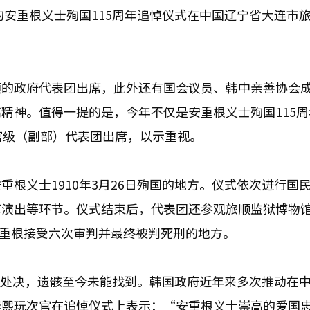
的安重根义士殉国115周年追悼仪式在中国辽宁省大连市
领的政府代表团出席，此外还有国会议员、韩中亲善协会
精神。值得一提的是，今年不仅是安重根义士殉国115周
官级（副部）代表团出席，以示重视。
根义士1910年3月26日殉国的地方。仪式依次进行国
悼演出等环节。仪式结束后，代表团还参观旅顺监狱博物
安重根接受六次审判并最终被判死刑的地方。
日军处决，遗骸至今未能找到。韩国政府近年来多次推动在
李熙玩次官在追悼仪式上表示：“安重根义士崇高的爱国