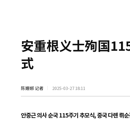
安重根义士殉国11
式
陈姗娜 记者
2025-03-27 18:11
안중근 의사 순국 115주기 추모식, 중국 다롄 뤼