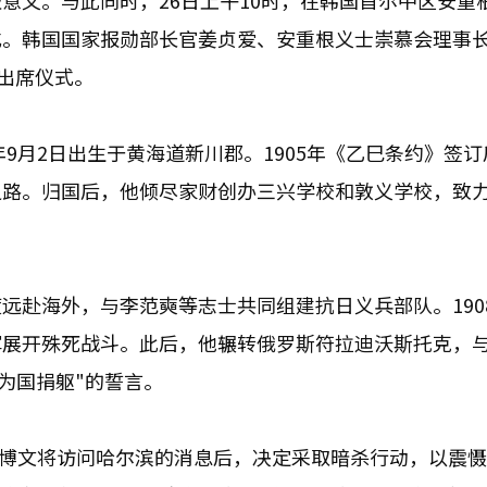
意义。与此同时，26日上午10时，在韩国首尔中区安重
式。韩国国家报勋部长官姜贞爱、安重根义士崇慕会理事
人出席仪式。
年9月2日出生于黄海道新川郡。1905年《乙巳条约》签
之路。归国后，他倾尽家财创办三兴学校和敦义学校，致
远赴海外，与李范奭等志士共同组建抗日义兵部队。190
军展开殊死战斗。此后，他辗转俄罗斯符拉迪沃斯托克，
"为国捐躯"的誓言。
伊藤博文将访问哈尔滨的消息后，决定采取暗杀行动，以震