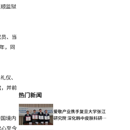
旅顺监狱
成员、当
年，同
民礼仪、
馆，并前
热门新闻
爱敬产业携手复旦大学张江
中国境内
研究院 深化韩中皮肤科研合
作
忠心至今