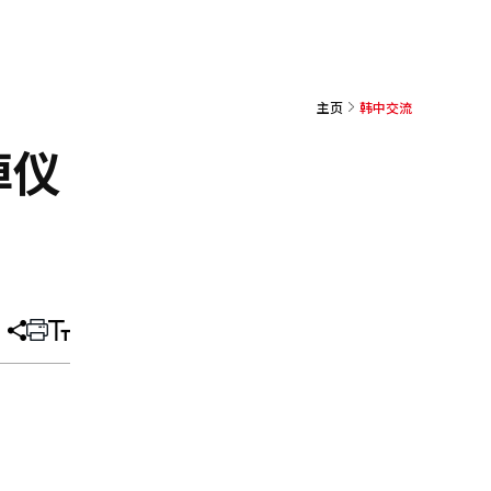
主页
韩中交流
悼仪
分
打
调
享
印
整
文
大
章
小