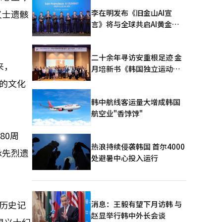
李在明发布《旧金山AI宣
义士遗骸
言》将与全球共启AI黄金时
代
二十余年寻访安重根足迹 金
来，
月培新书《韩国独立运动圣
地：向旅顺口追问历史》出
侨的文化
版
韩中航线客运量大增成韩国
航空业"香饽饽"
80周
热浪持续侵袭韩国 首尔4000
承先烈遗
处避暑中心投入运行
历史记
消息：王毅有望下月访韩 与
赵显举行韩中外长会谈