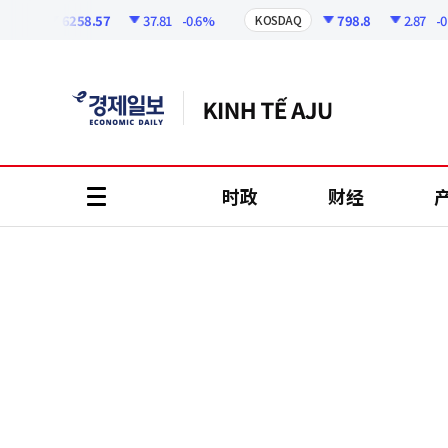
코
인
6258.57
37.81
-0.6%
798.8
2.87
-0.36
KOSDAQ
정
보
时政
财经
all
menu