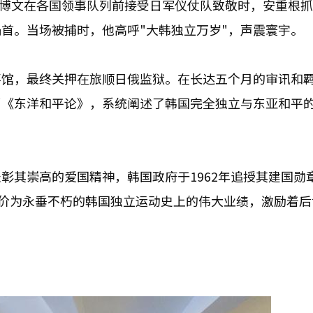
伊藤博文在各国领事队列前接受日军仪仗队致敬时，安重根
首。当场被捕时，他高呼"大韩独立万岁"，声震寰宇。
事馆，最终关押在旅顺日俄监狱。在长达五个月的审讯和
了《东洋和平论》，系统阐述了韩国完全独立与东亚和平
为表彰其崇高的爱国精神，韩国政府于1962年追授其建国勋
评价为永垂不朽的韩国独立运动史上的伟大业绩，激励着后