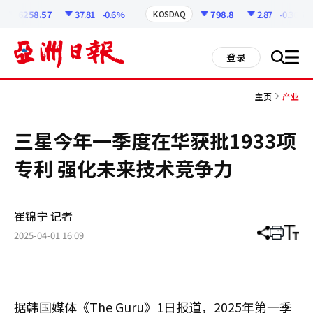
코
인
6258.57
37.81
-0.6%
798.8
2.87
-0.36%
KOSDAQ
정
보
all
登录
搜
men
索
主页
产业
三星今年一季度在华获批1933项
专利 强化未来技术竞争力
崔锦宁 记者
2025-04-01 16:09
分
打
调
享
印
整
文
大
章
小
据韩国媒体《The Guru》1日报道，2025年第一季