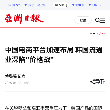
코
인
6258.57
37.81
-0.6%
798.8
2.87
-0.36%
KOSDAQ
정
보
all
登录
搜
men
索
主页
产业
中国电商平台加速布局 韩国流通
业深陷"价格战"
傅璐瑶 记者
2025-04-08 14:43
分
打
调
享
印
整
文
大
章
小
在关税壁垒和高汇率双重压力下，韩国产品的国际