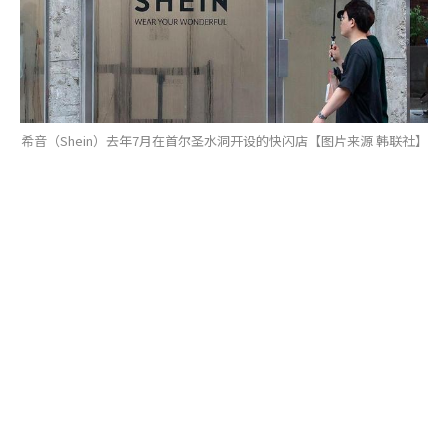
希音（Shein）去年7月在首尔圣水洞开设的快闪店【图片来源 韩联社】